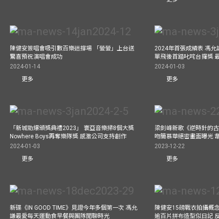
陳健安簽唱會吸引數百樂迷撐場 「螢螢」上台送
2024年首張成績表 馮
驚喜預祝演唱會成功
單飛後首踏叱咤台攞獎 
2024-01-14
2024-01-03
更多
更多
「新城勁爆頒獎典禮2023」 寰亞音樂掃8個大獎
梁釗峰新歌《逆時針的古董
Nowhere Boys再奪樂隊獎 感激公司支持創作
吻簡慕華絕密畫面曝光 韋
2024-01-03
2023-12-22
更多
更多
新碟《IN GOOD TIME》見證今年多個第一次 馮允
陳健安15磅戰衣拍攝概念專輯《
謙最愛每天運動食早餐與團隊閒聊時光
逾百片拼布造型似日記 