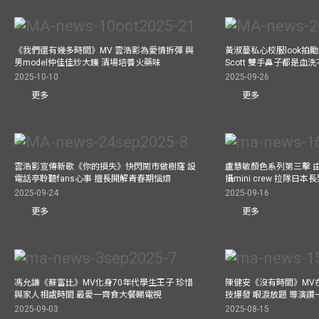
《我們還有幾多時間》MV 雲浩影為愛情拆彈 與
黃淑蔓私心校服look拍
男model仲佳佳炒大鑊 清場培養火藥味
Scott 雙手鼻子都是血
2025-10-10
2025-09-26
更多
更多
雲浩影宣傳新歌《你的損失》快閃鬧市做樹窿 設
盧慧敏顏色系列第三擊 
電話亭聆聽fans心事 擅長開解青春期惱煩
攝mini crew 拉隊日
2025-09-24
2025-09-16
更多
更多
馮允謙《蘇富比》MV化身70年代學生王子 珍惜
陳健安《沒有時間》MV在
與家人相處時間 最愛一齊食大餐睇電視
技爆發 眼淚放題 導演讚
2025-09-03
2025-08-15