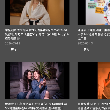
華星唱片成立逾半個世紀 經典作品Remastered
陳健安《課題分離》拒被
黑膠碟 鄭秀文「星塵55」專訪自爆10歲plan定16
人事 MV遭狂鬧騷擾仍淡
歲參加新秀
見天日
2026-05-18
2026-05-13
更多
更多
鄧麗欣《仍留在這裏》珍惜擁有比沉醉回憶重要
盧慧敏首張EP 《Unvei
MV特邀翻版老best胡希文演閨蜜 慶60歲生日
黑色隱藏彩色系列作品 