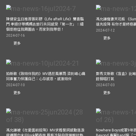
陳健安生日推首張彩膠《Life afteR Life》雙喜臨
馮允謙寵妻天花板 《Surren
門 孝順仔帶媽媽去旅行共同感受「第一次」：細
遠先投降 有你才是終極
個佢抱住我周圍去，而家到我帶佢！
2024-07-12
2024-07-16
更多
更多
拍新歌《致陪伴我的》MV遇狂風暴雨 梁釗峰心痛
鄭秀文新歌《盲盒》比喻
同事奮力保護自己：心存感恩，感激陪伴
館個唱打氣
2024-07-10
2024-07-03
更多
更多
馮允謙被《在愛面前投降》MV求婚誓詞感動落淚
Nowhere Boys成軍
皮褸圍巾末日look闖森林 風扇冷貼自我催眠抗熱
Beyond 專屬Band房