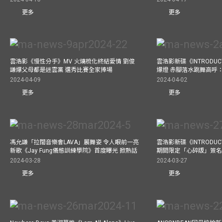
更多
更多
雲浩影《慢性分手》MV 火燒梳化終結愛情 劉俊
雲浩影新碟《INTRODUCT
謙爆父母都是迷雲黨 選秀比賽全家捧場
爆燈 赤腳落水跳舞高呼：Let
2024-04-09
2024-04-02
更多
更多
馮允謙「拉闊音樂會LAVA」展舞姿 令人眼前一亮
雲浩影新碟《INTRODUCT
新歌《Jay Fung儀態訓練學院》首度曝光 掀熱話
期間限定「心碎版」簽名 
2024-03-28
2024-03-27
更多
更多