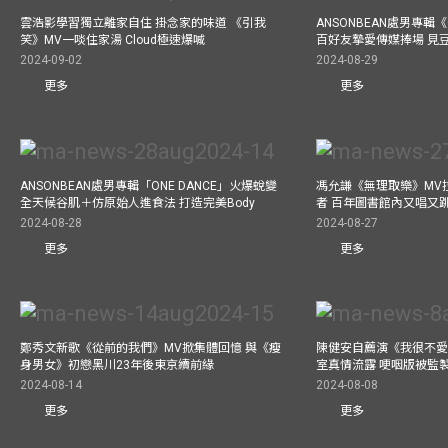
雲浩影學習獨立離家自住 掛念家的味道 《引我
ANSONBEAN處男專輯《
笑》MV一啖住家湯 Cloud極速爆喊
百好友摯愛傳媒捧場 見
2024-09-02
2024-08-29
更多
更多
ANSONBEAN處男專輯「ONE DANCE」火爆蛻變
馮允謙《無理取樂》MV
全天候谷肌＋仿原始人進食法 打造完美Body
者 百年圖書館內又唱又
2024-08-28
2024-08-27
更多
更多
鄭秀文新歌《從前的我們》MV掀集體回憶 與《瘦
陳健安自薦演《我很不愛
身男女》初戀黑川23年後東京續前緣
室真情流露 哽咽版被監
2024-08-14
2024-08-08
更多
更多