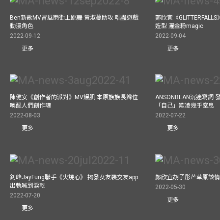
Ben新歌MV冒風雨街上跳舞 黃淑蔓助攻 唱盡遊戲
鄭欣宜《GLITTERFAL
動漫角色
造型 灑金粉magic
2022-09-12
2022-09-04
更多
更多
陳健安《創作者的派對》MV爆肌 本原族族長歸位
ANSONBEAN沉迷寫詞 
喚醒人們創作魂
「自己」欺凌幾乎窒息
2022-08-03
2022-07-22
更多
更多
釗峰JayFung聯手《火燒心》 揭發女友裝交友app
鄭欣宜胡子彤芒草原談情
出軌喊到淚乾
2022-05-30
2022-07-20
更多
更多