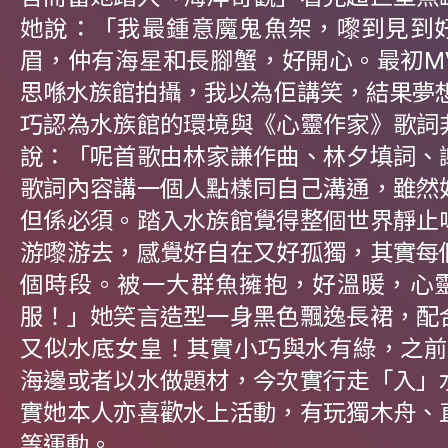
她說：「我最鍾意魔鬼魚架，嚟到見到
眉，仲有海星和長腳蟹，好開心。最初M
思喺水族館拍攝，我以為佢講笑，結果夢想
巧認為水族館的環境與《心靈作家》歌詞
說：「呢首歌由林家謙作曲、林夕填詞、
歌詞內容講一個人點樣同自己溝通，雖然
但係必須。踏入水族館覺得整個世界靜止
游嚟游去，感覺好自在又好孤獨，其實每
個時段。被一大群魚擁抱，好溫暖，心
服！」她笑言造型一身黑色飄逸長裙，配
又似水底女皇！其實小巧與水有綠，之前
海邊或者以水做題材，今次實行走「入」
實她本人亦喜歡水上活動，有玩獨木舟、
等運動。