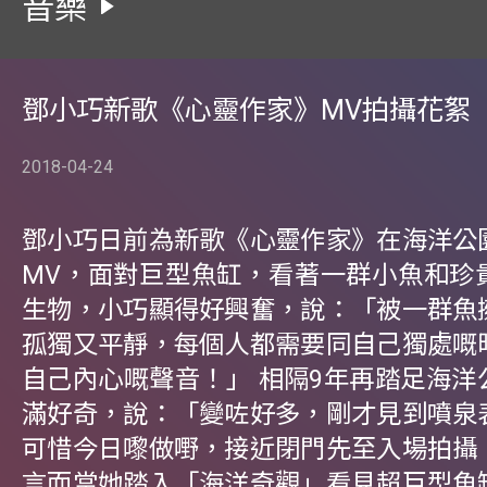
音樂
鄧小巧新歌《心靈作家》MV拍攝花絮
2018-04-24
鄧小巧日前為新歌《心靈作家》在海洋公
MV，面對巨型魚缸，看著一群小魚和珍
生物，小巧顯得好興奮，說：「被一群魚
孤獨又平靜，每個人都需要同自己獨處嘅
自己內心嘅聲音！」 相隔9年再踏足海洋
滿好奇，說：「變咗好多，剛才見到噴泉
可惜今日嚟做嘢，接近閉門先至入場拍攝
言而當她踏入「海洋奇觀」看見超巨型魚