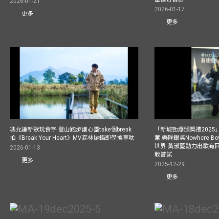
2026-01-21
2026-01-17
更多
更多
馮允謙新歌玩食字 登山跑步讓心靈take個break
「新城勁爆頒獎禮202
拍《Break Your Heart》MV森林拋錨即學換車呔
奮 樂隊銀獎Nowhere 
世界 黃淑蔓勤力出歌有回報
2026-01-13
敢嘗試
更多
2025-12-29
更多