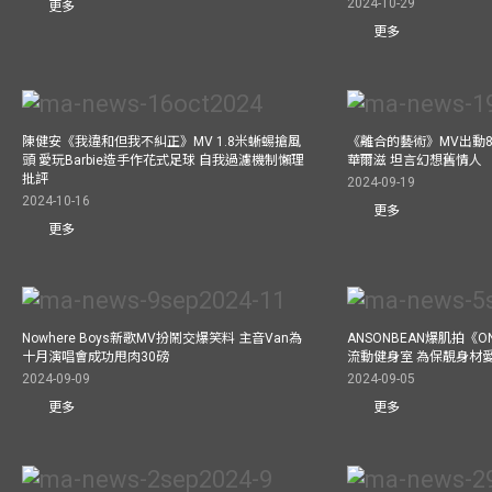
2024-10-29
更多
更多
陳健安《我違和但我不糾正》MV 1.8米蜥蜴搶風
《離合的藝術》MV出動8
頭 愛玩Barbie造手作花式足球 自我過濾機制懶理
華爾滋 坦言幻想舊情人
批評
2024-09-19
2024-10-16
更多
更多
Nowhere Boys新歌MV扮鬧交爆笑料 主音Van為
ANSONBEAN爆肌拍《ON
十月演唱會成功甩肉30磅
流動健身室 為保靚身材
2024-09-09
2024-09-05
更多
更多