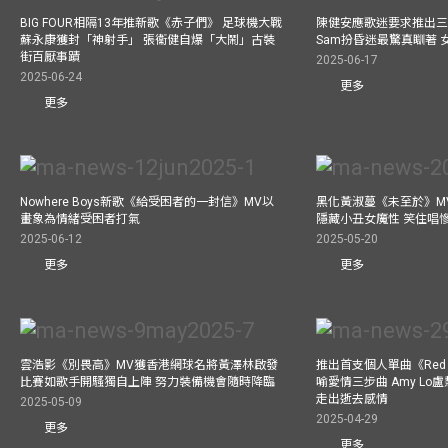
BIG FOUR相隔13年推新歌《赤子們》 足球機大戰
陳健安應歌迷要求推出
蘇永康獲封「神射手」 張衞健自爆「大鬧」古裝
Sam扮昏迷最驚真瞓著
街百厭事蹟
2025-06-17
2025-06-24
更多
更多
Nowhere Boys新歌《給受困者的一封信》MV以
黑化黃淑蔓《未至於》MV毒殺
畫象為情緒受困者打氣
隱藏小丑女魔性 笑住唱
2025-06-12
2025-05-20
更多
更多
雲浩影《別畏高》MV獲香港網球名將黃澤林啟發
推出首支個人單曲《Red 
比賽如歌手開騷獨自上陣 努力裝備機會隨時降臨
喻愛情三步曲 Amy L
走出逝去感情
2025-05-09
2025-04-29
更多
更多