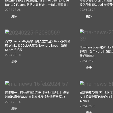
Nowhere Boys 黃淑蔓推《I am All Alone》Live
ANSONBEAN回母校拍新歌
Band版 Feanna狀態大勇獲讚：一Take零瑕疵！
投入險拉傷Cloud 被
2024-03-26
2024-03-22
更多
更多
首次LiveBand玩新歌《異人之野望》Rock爆錄影
廠 Winka@COLLAR感激Nowhere Boys「軍醫」
Nowhere Boys邀Win
Ken出手相救
野望》 鼓手Nate化身
2024-03-18
及眼神嚇人
2024-02-23
更多
更多
陳健安一小時極速寫起新歌《唔明你講乜》 邀監
跟邵美君學戲 演「創+
製賴映彤參演MV 又跳又唱盡情破壞釋放壓力
女主角黃淑蔓包辦作曲主唱電
Alone》
2024-02-16
2024-02-06
更多
更多