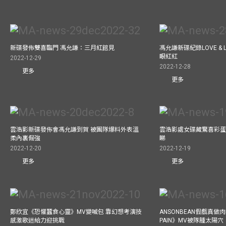
新碟發佈雙喜臨門 馮允謙：三月紅館見
馮允謙新碟紀錄LOVE &
眼紅紅
2022-12-29
2022-12-28
更多
更多
雲浩影新碟發佈會馮允謙到賀 被團隊爆料外表溫
雲浩影處女碟藏驚喜彩蛋
柔內裏倔強
睇
2022-12-20
2022-12-19
更多
更多
鄭欣宜《恐懼蠶食心靈》MV變喊包 靠幻想考演技
ANSONBEAN假戲真做肉
感激歌迷給力迎挑戰
PAIN》MV被隊腫太陽穴