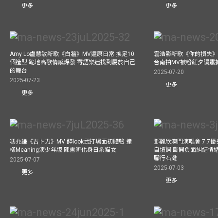
更多
更多
Amy Lo盧慧敏新歌《白牆》MV還原日常 換足10
雲浩影新歌《你的損失》
個造型 跪地高歌情感爆發 寄語樂迷找到屬於自己
台南拍MV被粉紅夕陽震
的舞台
2025-07-20
2025-07-23
更多
更多
馮允謙《吉卜力》MV 醉look武打場面初體驗 撞
鄧麗欣澳門演唱會 7.7
樣Meaning演少年版 陳書昕化身日系貓女
自填詞 斷開負面糾結情緒
腳行石灘
2025-07-07
2025-07-03
更多
更多