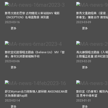
鄭秀文遊走巴黎 古物鐵塔火車站拍MV 電影
鄭秀文重啟經典 《愛是..
《INCEPTION》名場面取景 凍到震
荼毒室」獲邀合作 曾懷
2023-03-16
2023-03-09
更多
更多
鄭欣宜紅館個唱主題曲《Believe Us》 MV「替
馮允謙個唱主題曲《入場
身」身材太誇要做縮胸手術
士散播正能量 感染紅館
2023-03-06
2023-02-20
更多
更多
舒文Wyman合力炮製情人節冧歌 ANSONBEAN首
鄭欣宜《仍會等》觸到內
次為情歌填Rap詞
活 思考中尋希望
2023-02-14
2023-01-31
更多
更多