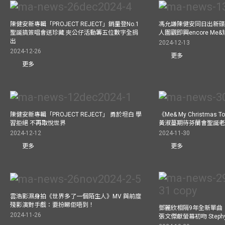
陳健安新專輯「PROJECT REJECT」銷量登No.1
馮允謙陳健安同日出新碟
聖誕搞簽唱會送珍藏 夾公仔活動籌五位數字全捐
人圍觀即興encore M
出
2024-12-13
2024-12-26
更多
更多
陳健安新專輯「PROJECT REJECT」 勇於坦白 學
《Me& My Christma
習拒絕 不再取悅世界
黃淑蔓期待芬蘭會聖誕老人
2024-12-12
2024-11-30
更多
更多
雲浩影濕身拍《世界多了一個陌生人》MV 與前度
殘影演對手戲：要扮睇佢唔到！
鄧麗欣相隔9年全新單曲
2024-11-26
張文傑獻螢幕初吻 Step