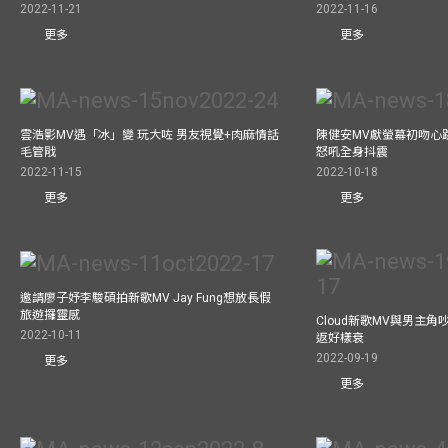
2022-11-21
2022-11-16
更多
更多
雲浩影MV遇「冰」變 玩大咗 男友視覺+肉麻情話
陳健安MV獻螢幕初吻心
毛管戙
怒吼全身抖震
2022-11-15
2022-10-18
更多
更多
邀請廖子妤李駿碩拍新歌MV Jay Fung想放長假
旅遊攞靈感
Cloud新歌MV與男主角
2022-10-11
返好樣衰
2022-09-19
更多
更多