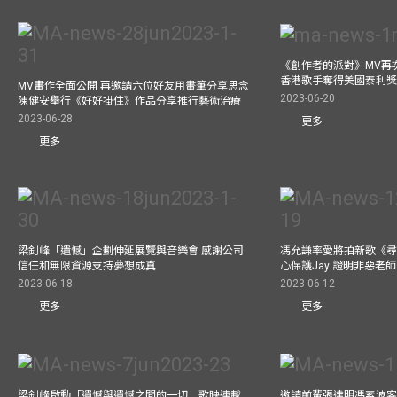
《創作者的派對》MV再
香港歌手奪得美國泰利獎 與M
MV畫作全面公開 再邀請六位好友用畫筆分享思念
2023-06-20
陳健安舉行《好好掛住》作品分享推行藝術治療
2023-06-28
更多
更多
梁釗峰「遺憾」企劃伸延展覽與音樂會 感謝公司
馮允謙率愛將拍新歌《尋
信任和無限資源支持夢想成真
心保護Jay 證明非惡老
2023-06-18
2023-06-12
更多
更多
梁釗峰啟動「遺憾與遺憾之間的一切」歌映連載
邀請前輩張達明馮素波客串M