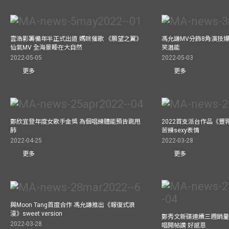
雲浩影籌備年半正式出道 媽咪催歌 《願望之翼》
馮允謙MV分飾8角演技爆
仙氣MV 全海景睡在大自然
笑潛能
2022-05-05
2022-05-03
更多
更多
鄭欣宜登年度女歌手金獎 為個唱練體能預告跳甩
2022首支派台作品《豐
肺
苦練sexy表情
2022-04-25
2022-03-28
更多
更多
與Moon Tang首度合作 馮允謙推出《報復式浪
漫》sweet version
鄭秀文新碟連續三週銷量
2022-03-28
唱開帖讚 好感恩