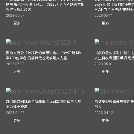
劇場 峰心粉客串《已……（3235）》MV 談善言指
Boys新歌《我們的移動
梁仲恆爆肚惹笑
MV走勻全港傳遞快樂訊
2023-06-07
2023-05-11
更多
更多
鄭秀文新歌《致我們的夢想》邀Jeffrey和唱 MV
《創作者的派對》獲布拉
率100位舞者 從痛苦低谷綻放驚人力量
人生首次奪國際獎項 超
2023-05-08
2023-05-01
更多
更多
跳出舒適圈挑戰全新曲風 Cloud雲浩影預告今年
陳健安經歷單飛失聲迷失
全力進軍樂壇
的人
2023-04-26
2023-04-12
更多
更多