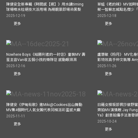
陳健安全新專輯《時間感【遲】》用水講timing
草蜢《老的辣》MV如時
球場噴水柱絕技大派用場 為襯靚景即場染黑髮
蔡一智蘇志威點名傑少「D
2025-12-19
2025-12-18
更多
更多
Nowhere Boys《給勝利者的一封信》童裝MV 壽
盧慧敏《粉月》 MV化身
星主音Van收五個小孩的樂隊信 感動眼濕濕
影特效高手仲文執導 Am
2025-12-16
2025-11-26
更多
更多
陳健安《伊甸有歌》邀Miki@Cookies出山舞動
日籍女模坂部佩莎做野蠻
MV集4個時代人氣女團代表同框派彩蛋感大癲
齊拍MV演情敵 Jay Fung 
Ya》創意拍攝手法激發
2025-11-11
2025-10-24
更多
更多