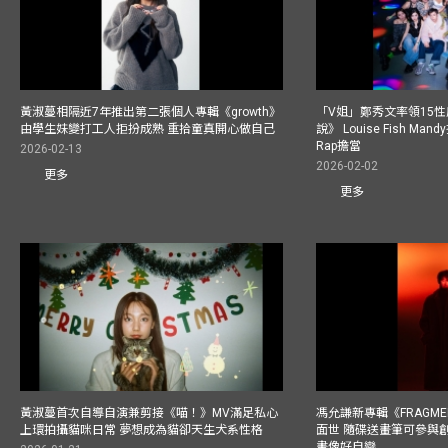
黃淑蔓相隔近7年推出第二張個人專輯《growth》
「V姐」鄭秀文率領15
由學生妹變打工人拒扮成熟 重拾童真開心做自己
說》 Louise Fish Man
Rap擔當
2026-02-13
2026-02-02
更多
更多
黃淑蔓首次自導自演兼剪接《喵！》MV滿足私心
馮允謙新專輯《FRAGMENT
上環拍攝貓咪日常 夢想成為貓卻天生犬系性格
面世 隨碟送畫筆可參與
畫像好自戀