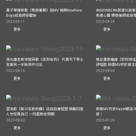
黃子華撐新歌《票房毒藥》拍MV 揭與Nowhere
ANSONBEAN首度以
Boys成員師徒關係
表達心聲 積極偷師追逐
2023-09-11
2023-08-29
更多
更多
馮允謙全新年度冧歌《收到收到》 代普天下男士
推出重新編曲《好好掛住》A
答謝另一半無條件付出
研唱腔 新版MV終於做主
2023-08-16
2023-08-03
更多
更多
雲浩影《無以名狀的痛》述說自身經歷 鼓勵同道
新歌MV何求Hazel眼
人勿怪責自己 一同面對迷惘期
皮！
2023-08-02
2023-07-26
更多
更多