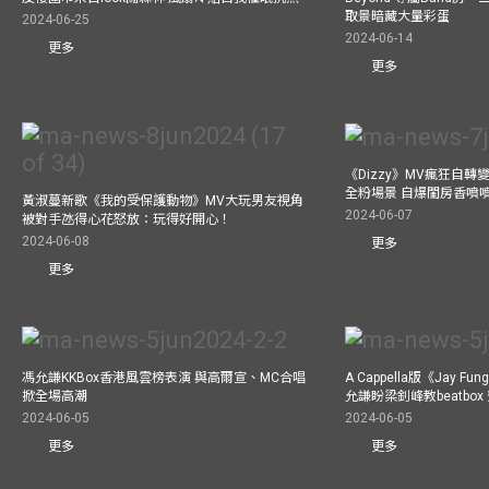
取景暗藏大量彩蛋
2024-06-25
2024-06-14
更多
更多
《Dizzy》MV瘋狂自轉變
全粉場景 自爆閨房香噴
黃淑蔓新歌《我的受保護動物》MV大玩男友視角
2024-06-07
被對手氹得心花怒放：玩得好開心！
2024-06-08
更多
更多
馮允謙KKBox香港風雲榜表演 與高爾宣、MC合唱
A Cappella版《Jay 
掀全場高潮
允謙盼梁釗峰教beatbo
2024-06-05
2024-06-05
更多
更多