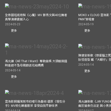
全泰國班底炮製《心魔》MV 鄭秀文與40位舞者
MOKO x CLOUD 雲浩影 “
真摯演繹震撼入心
PAIN”簽唱會
2024-05-23
2024-05-19
更多
更多
陳健安新歌《戀愛腦之死
妖怪造型 戴「大眼仔」
馮允謙《All That I Want》奪歌曲獎 大頭蝦搞錯
2024-05-14
時差趕不及母親節送花給媽媽
2024-05-14
更多
更多
雲浩影銅鑼灣鬧市初嚐行為藝術 還原《慢性分
馮允謙新歌《JAY FUN
手》MV梳化睇書歎茶 享受自我平靜世界
瘋狂搶食仍淡定 與小男
2024-04-18
2024-04-17