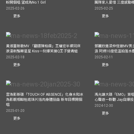
盼開個唱 望成為No.1 Girl
團隊家人愛惜 三度感動
2025-02-26
2025-02-25
更多
更多
黃淑蔓新歌MV 「翻版陳柏霖」王耀宏半裸同床
鄧麗欣邀梁仲恆做MV男主角
浪漫剃鬚睇星星 Kiss一刻爆笑撻Q王子變青蛙
淚 阿炳10度低溫拍落水
2025-02-18
2025-02-11
更多
更多
雲浩影新碟「TOUCH OF ABSENCE」化身水和冰
馮允謙大碟「EMO」簽唱
為影靚相瞓枱底珠片拮肉身體扭曲 新年目標開個
心聲逐一聆聽 Jay自爆
唱
2024-12-30
2025-01-20
更多
更多