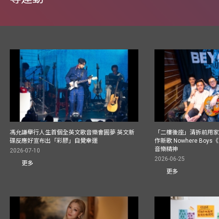
馮允謙舉行人生首個全英文歌音樂會圓夢 英文新
「二樓後座」清拆前用
碟反應好宣布出「彩膠」自覺幸運
作新歌 Nowhere Boy
音樂精神
2026-07-10
2026-06-25
更多
更多