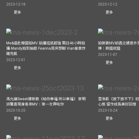
2023-12-18
2023-12-12
更多
更多
Me&遠赴韓國拍MV 拍攝班底超強 兩日46小時拍
拍新歌MV前遇交通意外
攝 Mandy拍到抽筋 Feanna見床想瞓 Vian偷食炸
陣：將錯就錯
雞充飢
2023-11-07
2023-12-01
更多
更多
馮允謙Sweet爆新歌《給你幸福 所以幸福》 麥明
雲浩影《放下放不下》初
詩驚喜現身客串MV：第一次畀咗你
心態 留作成長美好回憶
2023-10-25
2023-10-24
更多
更多