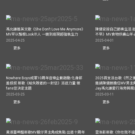
馮允謙推英文歌《She Don’t Love Me Anymore》
陳健安按自己節奏生活 
MV罕以鬚根Look示人 一鏡到底現超強執生力
不早》MV食物俘虜山羊
2025-04-25
2025-04-01
更多
更多
Nowhere Boys成軍10周年音樂企劃啟動 化身郵
2025首支派台歌《然
差叔叔 新歌《給失敗者的一封信》派送力量 徵
邀請陳健朗擔任MV男主
fans信決定主題
Jay馮允謙愛行海旁與
2025-03-25
2025-03-11
更多
更多
黃淑蔓呷醋新歌MV靚仔男主角成焦點 出道十周年
雲浩影新歌《你在我不遠