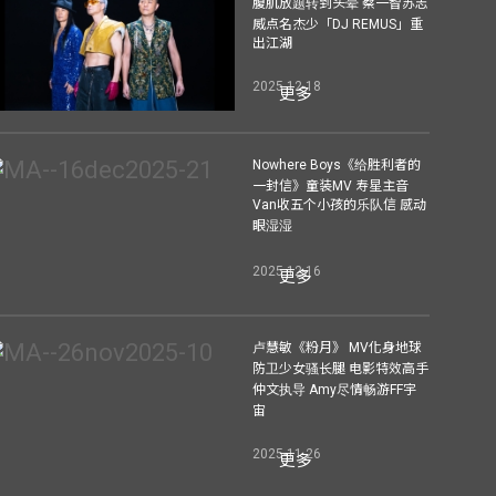
腹肌放题转到头晕 蔡一智苏志
威点名杰少「DJ REMUS」重
出江湖
2025-12-18
更多
Nowhere Boys《给胜利者的
一封信》童装MV 寿星主音
Van收五个小孩的乐队信 感动
眼湿湿
2025-12-16
更多
卢慧敏《粉月》 MV化身地球
防卫少女骚长腿 电影特效高手
仲文执导 Amy尽情畅游FF宇
宙
2025-11-26
更多