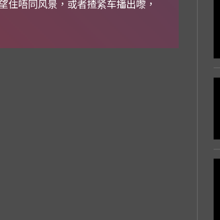
望住唔同风景，或者揸紧车播出嚟，