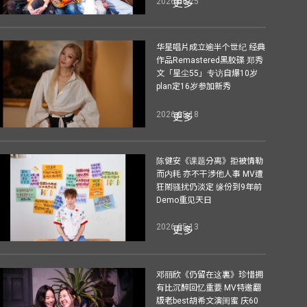
2026-06-25
更多
华星唱片成立逾半个世纪 经典
作品Remastered黑胶碟 郑秀
文「星尘55」专访自爆10岁
plan定16岁参加新秀
2026-05-18
更多
陈健安《课题分离》拒被情勒
而内耗 亦不干涉他人事 MV遭
狂鬧骚扰仍淡定 缘份到9年前
Demo重见天日
2026-05-13
更多
邓丽欣《仍留在这裏》珍惜拥
有比沉醉回忆重要 MV特邀翻
版老best胡希文演闺蜜 庆60