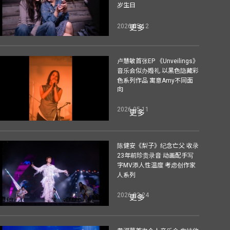
岁生日
2026-05-12
更多
卢慧敏首张EP 《Unveilings》
音乐会似办婚礼 以黑色隐藏彩
色系列作品 寓意Amy不同面
向
2026-05-11
更多
陈健安《梨子》纪念亡父 收录
23年前珍贵录音 动画配手写
字MV添人性温度 考虑创作家
人系列
2026-02-24
更多