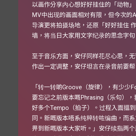
以画作分享内心想好好挂住的「动物」
MV中出现的画面相对有限，但今次的Ac
导演更将拍摄场地，还原「好好挂住 作
墙，将当日大家用文字纪录的思念字句
至于音乐方面，安仔同样花尽心思，无
作出一定调整，安仔坦言在录音前要帮
「转一转啲Groove（旋律），有少少F
要忘记之前版本嘅Phrasing（乐句
好多个Tempo（拍子）。过程入面搵到新
同。新嘅版本唔系纯粹转咗编曲，而系
畀到新嘅版本大家听。」安仔续指两个