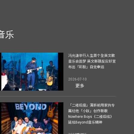
音乐
冯允谦举行人生首个全英文歌
音乐会圆梦 英文新碟反应好宣
布出「彩胶」自觉幸运
2026-07-10
更多
「二楼后座」清拆前用家驹专
属结他「小妖」创作新歌
Nowhere Boys《二楼后续》
延续Beyond音乐精神