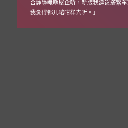
合静静哋喺屋企听，新版我建议搭紧车
我觉得都几啱咁样去听。」