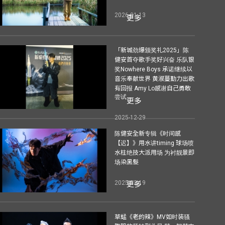
2026-01-13
更多
「新城劲爆颁奖礼2025」陈
健安首夺歌手奖好兴奋 乐队银
奖Nowhere Boys 承诺继续以
音乐奉献世界 黄淑蔓勤力出歌
有回报 Amy Lo感谢自己勇敢
尝试
更多
2025-12-29
陈健安全新专辑《时间感
【迟】》用水讲timing 球场喷
水柱绝技大派用场 为衬靓景即
场染黑髮
2025-12-19
更多
草蜢《老的辣》MV如时装骚