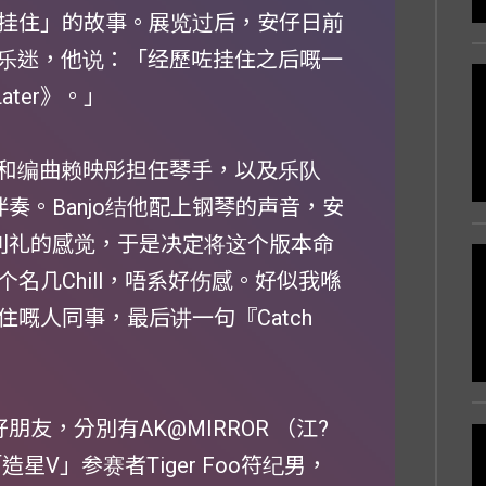
挂住」的故事。展览过后，安仔日前
回馈乐迷，他说：「经歷咗挂住之后嘅一
ater》。」
监制和编曲赖映彤担任琴手，以及乐队
anjo伴奏。Banjo结他配上钢琴的声音，安
送別礼的感觉，于是决定将这个版本命
释：「个名几Chill，唔系好伤感。好似我喺
嘅人同事，最后讲一句『Catch
友，分別有AK@MIRROR （江?
V」参赛者Tiger Foo符纪男，