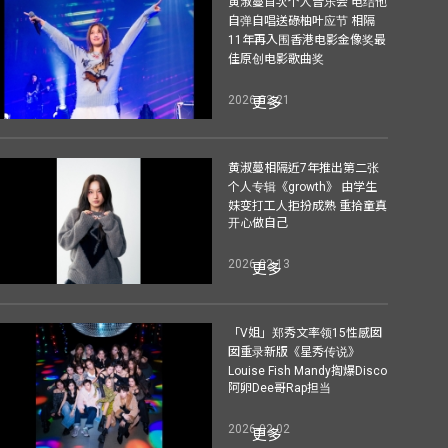
黄淑蔓首次个人音乐会 电结他
自弹自唱送碌柚叶应节 相隔
11年再入围香港电影金像奖最
佳原创电影歌曲奖
2026-02-21
更多
黄淑蔓相隔近7年推出第二张
个人专辑《growth》 由学生
妹变打工人拒扮成熟 重拾童真
开心做自己
2026-02-13
更多
「V姐」郑秀文率领15性感囡
囡重录新版《星秀传说》
Louise Fish Mandy揈爆Disco
阿卵Dee哥Rap担当
2026-02-02
更多