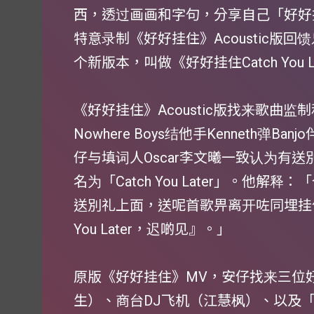
西，透过画画和字句，分享自己「好好
特意录制《好好挂住》Acoustic版
个新版本，叫做《好好挂住Catch You L
《好好挂住》Acoustic版找来歌曲
Nowhere Boys结他手Kenneth弹B
仔与填词人Oscar李文曦一致认为有
名为「Catch You Later」。他解
送別礼上面，送呢首歌畀离开咗同埋挂住
You Later，迟啲见』。」
原版《好好挂住》MV，安仔找来三位好朋
生）、商台DJ飞机（江慧枫）、以及「造星