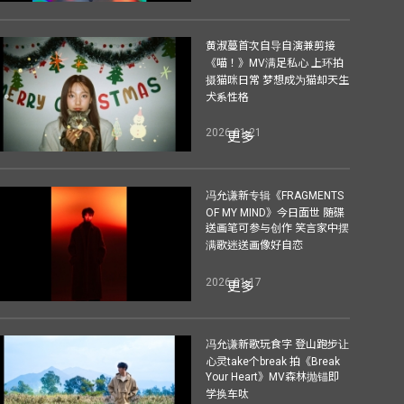
黄淑蔓首次自导自演兼剪接
《喵！》MV满足私心 上环拍
摄猫咪日常 梦想成为猫却天生
犬系性格
2026-01-21
更多
冯允谦新专辑《FRAGMENTS
OF MY MIND》今日面世 随碟
送画笔可参与创作 笑言家中摆
满歌迷送画像好自恋
2026-01-17
更多
冯允谦新歌玩食字 登山跑步让
心灵take个break 拍《Break
Your Heart》MV森林抛锚即
学换车呔