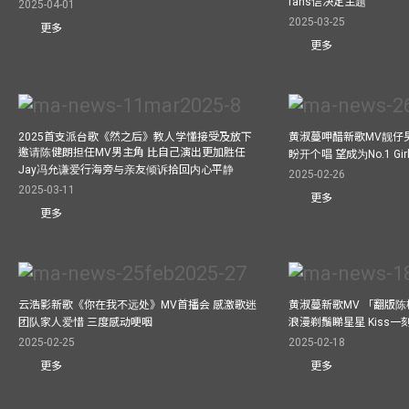
fans信决定主题
2025-04-01
2025-03-25
更多
更多
2025首支派台歌《然之后》教人学懂接受及放下
黄淑蔓呷醋新歌MV靓仔
邀请陈健朗担任MV男主角 比自己演出更加胜任
盼开个唱 望成为No.1 Gir
Jay冯允谦爱行海旁与亲友倾诉拾回内心平静
2025-02-26
2025-03-11
更多
更多
云浩影新歌《你在我不远处》MV首播会 感激歌迷
黄淑蔓新歌MV 「翻版
团队家人爱惜 三度感动哽咽
浪漫剃鬚睇星星 Kiss
2025-02-25
2025-02-18
更多
更多