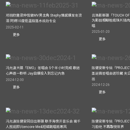
邓丽欣邀梁仲恆做MV男主角 Stephy情感爆发丧流
云浩影新碟「TOUCH OF
为影靓相瞓枱底珠片拮肉
泪 阿炳10度低温拍落水戏劲专业
唱
2025-02-11
2025-01-20
更多
更多
冯允谦大碟「EMO」签唱会 5个半小时完成 歌迷
陈健安新专辑「PROJECT
心声逐一聆听 Jay自爆投入到忘记内急
圣诞搞签唱会送珍藏 夹
出
2024-12-30
2024-12-26
更多
更多
冯允谦陈健安同日出新碟 联手海傍开音乐会 逾千
陈健安新专辑「PROJECT
人围观即兴encore Me&短裙跳唱抵寒风
习拒绝 不再取悦世界