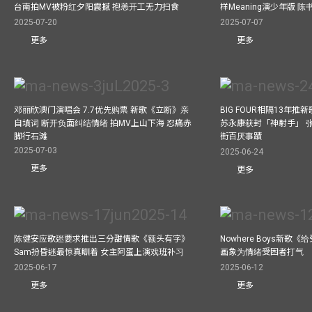
台南拍MV被粉红夕阳震撼 抱恙开工无力扫食
样Meaning演少年版 
2025-07-20
2025-07-07
更多
更多
邓丽欣澳门演唱会 7.7优先购票 新歌《立断》亲
BIG FOUR相隔13年
自填词 断开负面纠结情绪 拍MV上山下海 忍痛赤
苏永康获封「神射手」 
脚行石滩
街百厌事蹟
2025-07-03
2025-06-24
更多
更多
陈健安应歌迷要求推出三分甜情歌《额头有字》
Nowhere Boys新歌
Sam扮昏迷最惊真瞓着 女主阿蛋上演戏班补习
画象为情绪受困者打气
2025-06-17
2025-06-12
更多
更多