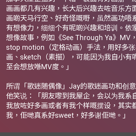
画画都几有兴趣，长大后兴趣去咗音乐方
画啲天马行空、好奇怪嘅嘢，虽然画功唔
有想像力，细细个有呢啲兴趣和培训。依
想像故事，例如《See Through Ya》M
stop motion（定格动画）手法，用好
画、sketch（素描），可能因为我自小
至会想放喺MV度。」
所谓「歌迷随偶像」Jay的歌迷画功和创
他笑说：「朋友嚟到我屋企，会以为我系
我放咗好多画或者有我个样嘅摆设，其实
我，佢哋真系好sweet，好多谢佢哋。」