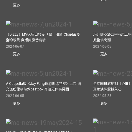
更多
《Dizzy》MV疯狂自转变「晕」浩影 Cloud最爱
冯允谦KKBox香港风云
全粉场景 自爆闺房香喷喷
掀全场高潮
2024-06-07
2024-06-05
更多
更多
A Cappella版《Jay Fung仪态训练学院》上架 冯
全泰国班底炮制《心魔》M
允谦盼梁钊峰教beatbox 齐组无伴奏男团
真挚演绎震撼入心
2024-06-05
2024-05-23
更多
更多