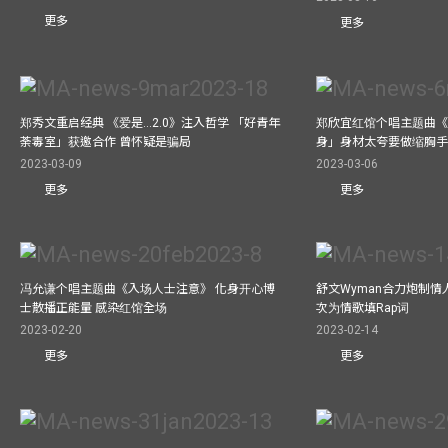
更多
更多
郑秀文重启经典 《爱是...2.0》注入哲学 「好青年
郑欣宜红馆个唱主题曲《Bel
荼毒室」获邀合作 曾怀疑是骗局
身」身材太夸要做缩胸
2023-03-09
2023-03-06
更多
更多
冯允谦个唱主题曲《入场人士注意》 化身开心博
舒文Wyman合力炮制情人
士散播正能量 感染红馆全场
次为情歌填Rap词
2023-02-20
2023-02-14
更多
更多