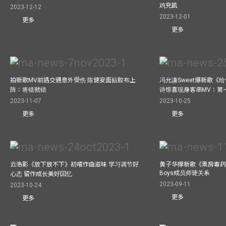
鸡充飢
2023-12-12
2023-12-01
更多
更多
拍新歌MV前遇交通意外受伤 陈健安面贴胶布上
冯允谦Sweet爆新歌《
阵：将错就错
诗惊喜现身客串MV：第
2023-11-07
2023-10-25
更多
更多
云浩影《放下放不下》初嚐作曲滋味 学习调节好
黄子华撑新歌《票房毒药》拍
Boys成员师徒关系
心态 留作成长美好回忆
2023-09-11
2023-10-24
更多
更多