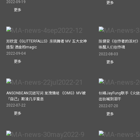
2022-09-19
更多
更多
郑欣宜《GLITTERFALLS》亲挑舞者 MV 五大女神
陈健安《创作者的派对》
造型 洒金粉magic
唤醒人们创作魂
2022-09-04
2022-08-03
更多
更多
ANSONBEAN沉迷写词 发洩情绪 《OMG》MV被
钊峰JayFung联手《火
「自己」欺凌几乎窒息
出轨喊到泪干
2022-07-22
2022-07-20
更多
更多