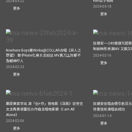
Ken出手相救
2024-03-22
2024-03-18
更多
更多
陈健安一小时极速写起新
制赖映彤参演MV 又跳
Nowhere Boys邀Winka@COLLAR合唱《异人之
野望》 鼓手Nate化身关主迎战 MV真刀上阵都不
2024-02-16
及眼神吓人
更多
2024-02-23
更多
跟邵美君学戏 演「创+作」微电影《深房》获赞赏
陈健安签唱会吸引数百乐
女主角黄淑蔓包办作曲主唱电影歌《I am All
惊喜预祝演唱会成功
Alone》
2024-01-14
2024-02-06
更多
更多