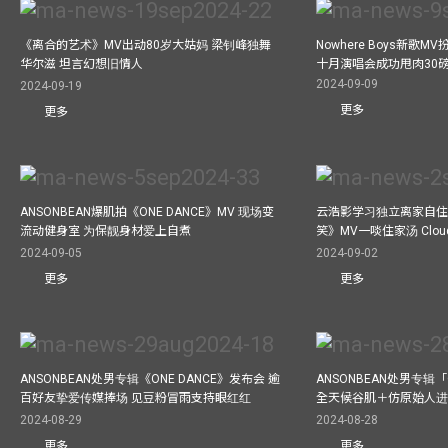
《离合的艺术》MV出动80岁大姑妈 梁钊峰独舞
Nowhere Boys新歌
华尔滋 坦言幻想旧情人
十月演唱会成功甩肉30
2024-09-09
2024-09-19
更多
更多
ANSONBEAN爆肌拍《ONE DANCE》MV 现场变
云浩影学习独立离家自住
流动健身室 为保靓身材爱上自煮
笑》MV一啖住家汤 Clo
2024-09-05
2024-09-02
更多
更多
ANSONBEAN处男专辑《ONE DANCE》发布会 逾
ANSONBEAN处男专辑「
百好友挚爱传媒捧场 见豆粉冒雨支持眼红红
全天候谷肌＋仿原始人进食
2024-08-29
2024-08-28
更多
更多