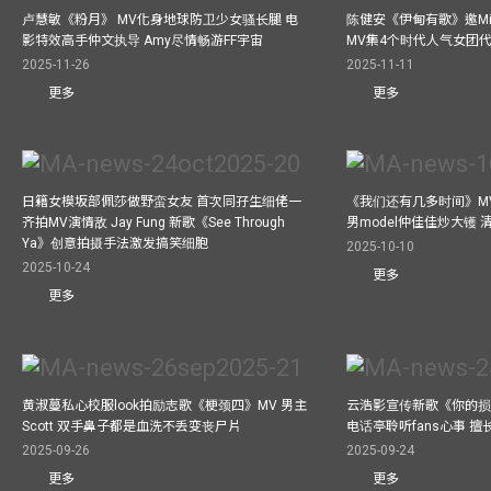
卢慧敏《粉月》 MV化身地球防卫少女骚长腿 电
陈健安《伊甸有歌》邀Mik
影特效高手仲文执导 Amy尽情畅游FF宇宙
MV集4个时代人气女团
2025-11-26
2025-11-11
更多
更多
日籍女模坂部佩莎做野蛮女友 首次同孖生细佬一
《我们还有几多时间》MV
齐拍MV演情敌 Jay Fung 新歌《See Through
男model仲佳佳炒大镬
Ya》创意拍摄手法激发搞笑细胞
2025-10-10
2025-10-24
更多
更多
黄淑蔓私心校服look拍励志歌《梗颈四》MV 男主
云浩影宣传新歌《你的损
Scott 双手鼻子都是血洗不丢变丧尸片
电话亭聆听fans心事 
2025-09-26
2025-09-24
更多
更多