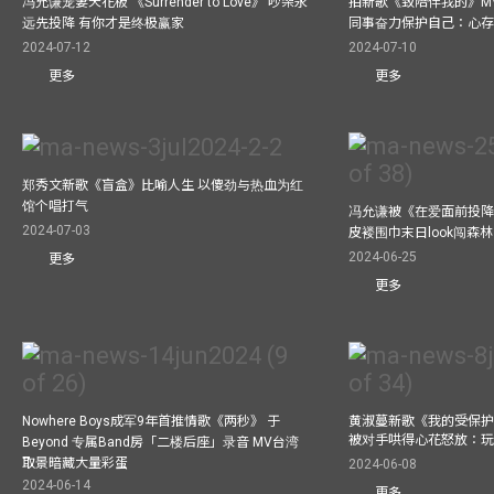
冯允谦宠妻天花板 《Surrender to Love》 吵架永
拍新歌《致陪伴我的》M
远先投降 有你才是终极赢家
同事奋力保护自己：心
2024-07-12
2024-07-10
更多
更多
郑秀文新歌《盲盒》比喻人生 以傻劲与热血为红
馆个唱打气
冯允谦被《在爱面前投降
2024-07-03
皮褛围巾末日look闯森
2024-06-25
更多
更多
Nowhere Boys成军9年首推情歌《两秒》 于
黄淑蔓新歌《我的受保护
被对手哄得心花怒放：
Beyond 专属Band房「二楼后座」录音 MV台湾
取景暗藏大量彩蛋
2024-06-08
2024-06-14
更多