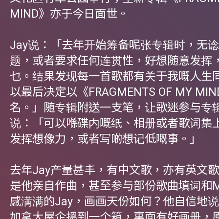
MIND》亦于今日面世。
Jay说：「去年开始筹备呢张专辑时，无
题，或者要求任何连贯性，好想随意发挥
乜。结果发现每一首歌都有关于我嘅人生
以最后决定以《FRAGMENTS OF MY M
名。」随专辑附送一支笔，让歌迷参与专
说：「可以喺碟内嘅纸、相册或者歌词集
发挥想像力，或者写啲想记低嘅事。」
去年Jay产量甚丰，有中文歌，亦有英文
是他亲自作曲，甚至参与部份歌曲填词和
感满满的Jay，画画天份如何？他自信地
加拿大屋企搵到一个箱，裏面有好画册，