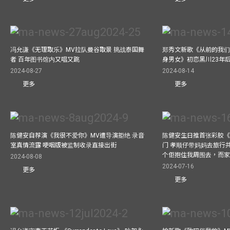
冯允谦《无理取乐》MV拉队曼谷取景 挑战泰国舞
郑秀文新歌《从前的我们
者 百年图书馆内又唱又跳
身男女》初恋黑川23年
2024-08-27
2024-08-14
更多
更多
陈健安自荐演《我很不爱你》MV遭导演拒绝 录音
陈健安生日推首张彩胶《Life
室真情流露 哽咽版被监制收录直接出街
门 孝顺仔带妈妈去旅行
个佢抱住我周围去，而
2024-08-08
2024-07-16
更多
更多