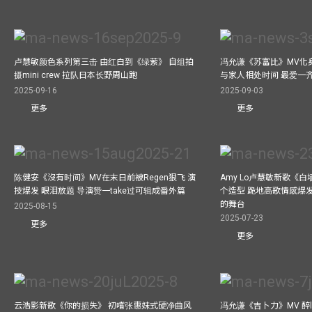
卢慧敏颜色系列第三击 由红白到《绿萦》 自组拍
冯允谦《苏富比》MV化身
摄mini crew 拉队日本长野周山跑
与家人相处时间 最爱一
2025-09-16
2025-09-03
更多
更多
陈健安《沒有时间》MV在末日前被Regen狠飞 演
Amy Lo卢慧敏新歌《白
技爆发 眼泪放题 导演赞一take过可辑成番外篇
个造型 跪地高歌情感爆
的舞台
2025-08-15
2025-07-23
更多
更多
云浩影新歌《你的损失》 初嚐张惠妹式硬净曲风
冯允谦《吉卜力》MV 醉l