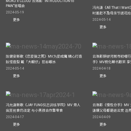
MOKO x CLOUD 云浩影 “INTRODUCTION to
PAIN”签唱会
冯允谦《All That I 
2024-05-19
时差赶不及母亲节送花
2024-05-14
更多
更多
陈健安新歌《恋爱脑之死》MV为爱成魔 精心打造
云浩影铜锣湾鬧市初嚐行
妖怪造型 戴「大眼仔」狂标眼水
手》MV梳化睇书歎茶 
2024-05-14
2024-04-18
更多
更多
冯允谦新歌《JAY FUNG仪态训练学院》MV 旁人
云浩影《慢性分手》MV 
疯狂抢食仍淡定 与小男孩合作靠零食
谦爆父母都是迷云党 选
2024-04-17
2024-04-09
更多
更多