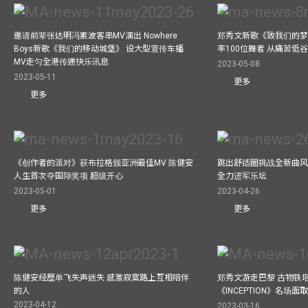
邀请前辈张达明冯素波客串MV演出 Nowhere
郑秀文新歌《致我们的梦想》
Boys新歌《我们的移动城堡》 设大型宣传车播
率100位舞者 从痛苦低
MV走匀全港传递快乐讯息
2023-05-08
2023-05-11
更多
更多
《创作者的派对》获布拉格颁亚洲最佳MV 陈健安
跳出舒适圈挑战全新曲风 
人生首次夺国际奖项 超级开心
全力进军乐坛
2023-05-01
2023-04-26
更多
更多
陈健安经歷单飞失声迷失 感激寂寞路上互相陪伴
郑秀文游走巴黎 古物铁塔
的人
《INCEPTION》名场面
2023-04-12
2023-03-16