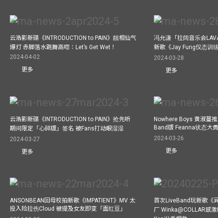
云浩影新碟《INTRODUCTION to PAIN》靓相仙气
冯允谦「拉阔音乐会LAV
爆灯 赤脚落水跳舞高唿：Let’s Get Wet！
新歌《Jay Fung仪态
2024-04-02
2024-03-28
更多
更多
云浩影新碟《INTRODUCTION to PAIN》抢先听
Nowhere Boys 黄淑蔓推《I
Band版 Feanna状态
期间限定「心碎版」签名 被Fans打动眼湿湿
2024-03-26
2024-03-27
更多
更多
ANSONBEAN回母校拍新歌《IMPATIENT》MV 太
首次LiveBand玩新歌
投入险拉伤Cloud 被提及女友即变「面红豆」
厂 Winka@COLLAR感激