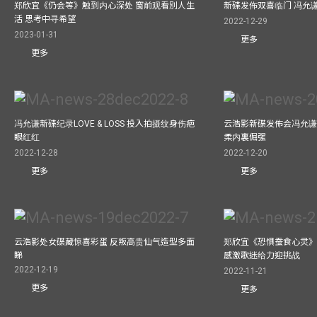
郑欣宜《仍会等》触到内心深处 窗前观看別人生
新碟发佈双喜临门 冯允
活 思考中寻希望
2022-12-29
2023-01-31
更多
更多
冯允谦新碟纪录LOVE & LOSS 投入拍摄纹身伤疤
云浩影新碟发佈会冯允谦
眼红红
柔内裏倔强
2022-12-28
2022-12-20
更多
更多
云浩影处女碟藏惊喜彩蛋 反叛高贵仙气造型多面
郑欣宜《恐惧蚕食心灵》
睇
感激歌迷给力迎挑战
2022-12-19
2022-11-21
更多
更多