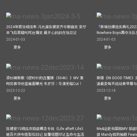
2024年首张成绩表 冯允谦陈健安齐夺歌曲奖 安仔
「新城劲爆颁奖典礼202
单飞后首踏叱咤台攞奖 最开心妈妈在场见证
Nowhere Boys再夺
2024-01-03
2024-01-03
更多
更多
梁钊峰新歌《逆时针的古董錶（5046）》MV 激
新碟《IN GOOD TIM
吻简慕华绝密画面曝光 韦罗莎：导演无嗌Cut！
谦最爱每天运动食早餐
2023-12-22
2023-12-18
更多
更多
陈健安15磅战衣拍摄概念专辑《Life afteR Life》
Me&远赴韩国拍MV 拍
逾百片拼布造型似日记 反覆经歷印证生命与生活
摄 Mandy拍到抽筋 Fea