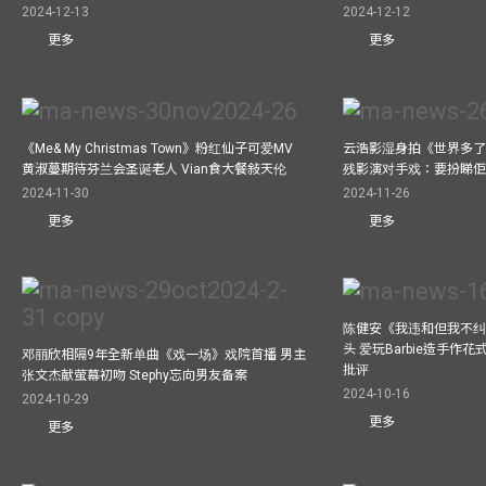
2024-12-13
2024-12-12
更多
更多
《Me& My Christmas Town》粉红仙子可爱MV
云浩影湿身拍《世界多了
黄淑蔓期待芬兰会圣诞老人 Vian食大餐敍天伦
残影演对手戏：要扮睇
2024-11-30
2024-11-26
更多
更多
陈健安《我违和但我不纠正
头 爱玩Barbie造手作
邓丽欣相隔9年全新单曲《戏一场》戏院首播 男主
批评
张文杰献萤幕初吻 Stephy忘向男友备案
2024-10-16
2024-10-29
更多
更多