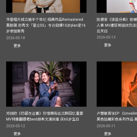
华星唱片成立逾半个世纪 经典作品Remastered
陈健安《课题分离》拒被
黑胶碟 郑秀文「星尘55」专访自爆10岁plan定16
人事 MV遭狂鬧骚扰仍淡
岁参加新秀
见天日
2026-05-13
2026-05-18
更多
更多
邓丽欣《仍留在这裏》珍惜拥有比沉醉回忆重要
卢慧敏首张EP 《Unvei
MV特邀翻版老best胡希文演闺蜜 庆60岁生日
黑色隐藏彩色系列作品 
2026-05-12
2026-05-11
更多
更多