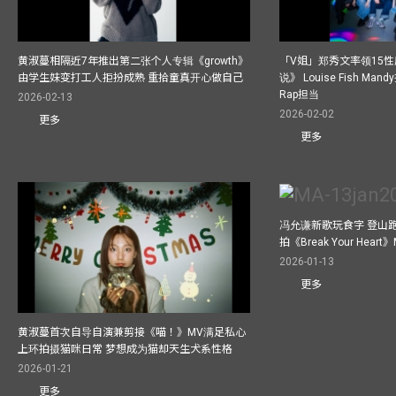
黄淑蔓相隔近7年推出第二张个人专辑《growth》
「V姐」郑秀文率领15
由学生妹变打工人拒扮成熟 重拾童真开心做自己
说》 Louise Fish Man
Rap担当
2026-02-13
2026-02-02
更多
更多
冯允谦新歌玩食字 登山跑步
拍《Break Your He
2026-01-13
更多
黄淑蔓首次自导自演兼剪接《喵！》MV满足私心
上环拍摄猫咪日常 梦想成为猫却天生犬系性格
2026-01-21
更多