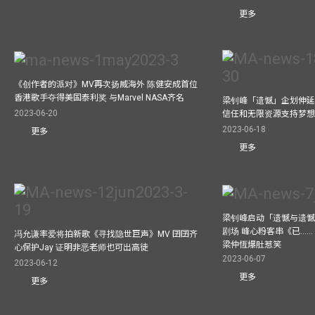
更多
《创作者的派对》MV再次扬威海外 陈健安成首位
香港歌手夺得美国泰利奖 与Marvel NASA齐名
梁钊峰「遗憾」企划伸延
2023-06-20
信任和无限资源支持梦
2023-06-18
更多
更多
梁钊峰启动「遗憾与遗
剧场 峰心粉客串《已……（
冯允谦率爱将拍新歌《寻找隐世巨声》MV 囝囝齐
梁仲恆爆肚惹笑
心保护Jay 证明非恶老师也可出高徒
2023-06-07
2023-06-12
更多
更多