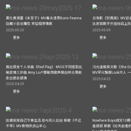
黑化黄淑蔓《未至于》MV毒杀渣男Boris Feanna
云浩影《別畏高》MV获
隐藏小丑女魔性 笑住唱惨情歌
比赛如歌手开骚独自上阵
2025-05-20
2025-05-09
更多
更多
推出首支个人单曲《Red Flag》 MV以不同造型比
冯允谦推英文歌《She Don’t
喻爱情三步曲 Amy Lo卢慧敏用歌声鼓励听众果断
MV罕以鬚根Look示人
走出逝去感情
2025-04-25
2025-04-29
更多
更多
陈健安按自己节奏生活 拒与別人比较 新歌《不迟
Nowhere Boys成军
不早》MV食物俘虏山羊心
差叔叔 新歌《给失败者