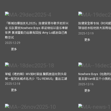
「新城劲爆颁奖礼2025」陈健安首夺歌手奖好兴
陈健安全新专辑《时间感【
奋 乐队银奖Nowhere Boys 承诺继续以音乐奉献
球场喷水柱绝技大派用场
世界 黄淑蔓勤力出歌有回报 Amy Lo感谢自己勇
2025-12-19
敢尝试
更多
2025-12-29
更多
草蜢《老的辣》MV如时装骚 腹肌放题转到头晕
Nowhere Boys《给
蔡一智苏志威点名杰少「DJ REMUS」重出江湖
星主音Van收五个小孩的
2025-12-18
2025-12-16
更多
更多