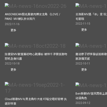
ANSONBEAN假戏真做肉搏女主角 《LOVE /
云浩影MV遇「冰」变 玩
PAIN》MV被队肿太阳穴
毛管戙
2022-11-15
2022-11-16
更多
更多
陈健安MV献萤幕初吻心跳爆标 被林千渟掌掴激吻
邀请廖子妤李骏硕拍新歌MV
怒吼全身抖震
旅游攞灵感
2022-10-18
2022-10-11
更多
更多
Ben新歌MV冒风雨街上
动漫角色
Cloud新歌MV与男主角吵大镬 吁嗌交唔好掟嘢 执
2022-09-12
返好样衰