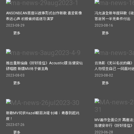
ANSONBEAN首度以故事形式创作新歌 喜爱影像
冯允谦全新年度冧歌《收
表达心声 积极偷师追逐导演梦
答谢另一半无条件付出
2023-08-29
2023-08-16
更多
更多
推出重新编曲《好好挂住》Acoustic版 陈健安钻
云浩影《无以名状的痛》
研唱腔 新版MV终于做主角
人勿怪责自己 一同面对
2023-08-03
2023-08-02
更多
更多
新歌MV何求Hazel眼泪决堤 钊峰：青春到起鸡
皮！
MV画作全面公开 再邀
2023-07-26
陈健安举行《好好挂住
2023-06-28
更多