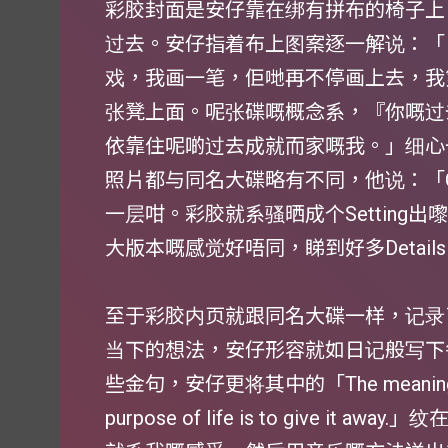
彩胶封面是安仔靠在绑有拼布的椅子上
过去。安仔指着布上图案逐一解说：「
戏，我画一笔，佢哋再不停画上去，我
张凳上面。呢张碟嘅概念系，『你嘅过
依靠住呢啲过去成就而家嘅我。」细心
照片都与同名大碟略有不同，他说：「C
一层咁。彩胶就系骚晒成个Setting
大版本嘅感觉好唔同，睇到好多Detail
至于彩胶内页就跟同名大碟一样，记录
当下的想法，安仔形容就如日记般写下
些金句，安仔更将其中的「The meaning of life 
purpose of life is to give i