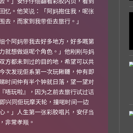
去。」安仔仔细翻看彩胶内页，看到
回忆。他笑说：「阿妈抱住我，呢张
围去，而家到我带佢去旅行。」
细个阿妈带我去好多地方，好多嘅第
力就想做返呢个角色。」他刚刚与妈
双方都未到过的目的地，希望可以共
今次发现佢系第一次玩鞦韆，仲有即
睇时间仲有半个钟就日落，望一望对
『唔玩啦』，因为之前去旅行试过话
就即兴同佢玩摩天轮，撞啱时间一边
心。」人生第一张彩胶唱片，安仔当
，非常孝顺。