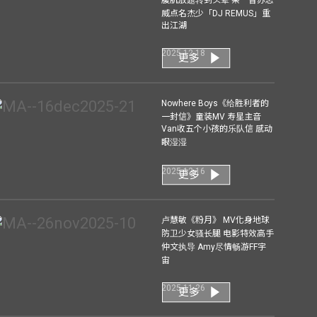
腹肌放题转到头晕 蔡一智苏志
威点名杰少「DJ REMUS」重
出江湖
2025-12-18
更多
Nowhere Boys《给胜利者的
一封信》童装MV 寿星主音
Van收五个小孩的乐队信 感动
眼湿湿
2025-12-16
更多
卢慧敏《粉月》 MV化身地球
防卫少女骚长腿 电影特效高手
仲文执导 Amy尽情畅游FF宇
宙
2025-11-26
更多