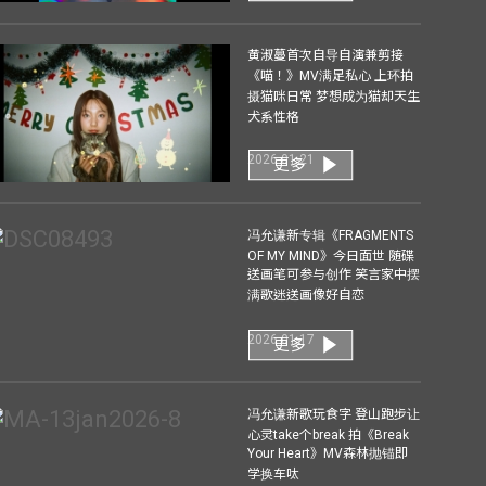
黄淑蔓首次自导自演兼剪接
《喵！》MV满足私心 上环拍
摄猫咪日常 梦想成为猫却天生
犬系性格
2026-01-21
更多
冯允谦新专辑《FRAGMENTS
OF MY MIND》今日面世 随碟
送画笔可参与创作 笑言家中摆
满歌迷送画像好自恋
2026-01-17
更多
冯允谦新歌玩食字 登山跑步让
心灵take个break 拍《Break
Your Heart》MV森林抛锚即
学换车呔