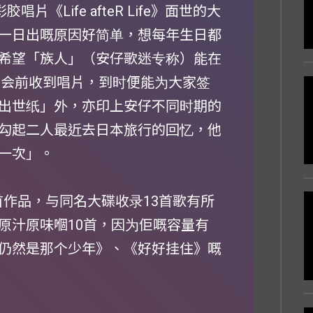
《Life afteR Life》面世的大
一日出嘅原因好简单，想每年生日都
希望「族人」（安仔歌迷专称）能在
聚会前收到唱片，到时便能为大家签
出世纸」外，亦印上安仔不同时期的
勾起二人最近去日本旅行的回忆，他
一次」。
收录10首作品，与同名大碟收录13首歌有所
原汁原味嗰10首，因为佢嘅容量有
仍然是那个少年》、《好好挂住》嘅