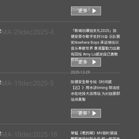
2026-01-13
更多
「新城劲爆颁奖礼2025」陈
健安首夺歌手奖好兴奋 乐队银
奖Nowhere Boys 承诺继续以
音乐奉献世界 黄淑蔓勤力出歌
有回报 Amy Lo感谢自己勇敢
尝试
更多
2025-12-29
陈健安全新专辑《时间感
【迟】》用水讲timing 球场喷
水柱绝技大派用场 为衬靓景即
场染黑髮
2025-12-19
更多
草蜢《老的辣》MV如时装骚