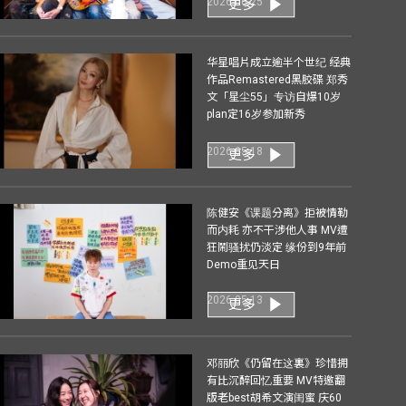
2026-06-25
更多
华星唱片成立逾半个世纪 经典
作品Remastered黑胶碟 郑秀
文「星尘55」专访自爆10岁
plan定16岁参加新秀
2026-05-18
更多
陈健安《课题分离》拒被情勒
而内耗 亦不干涉他人事 MV遭
狂鬧骚扰仍淡定 缘份到9年前
Demo重见天日
2026-05-13
更多
邓丽欣《仍留在这裏》珍惜拥
有比沉醉回忆重要 MV特邀翻
版老best胡希文演闺蜜 庆60