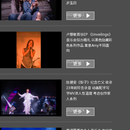
岁生日
2026-05-12
更多
卢慧敏首张EP 《Unveilings》
音乐会似办婚礼 以黑色隐藏彩
色系列作品 寓意Amy不同面
向
2026-05-11
更多
陈健安《梨子》纪念亡父 收录
23年前珍贵录音 动画配手写
字MV添人性温度 考虑创作家
人系列
2026-02-24
更多