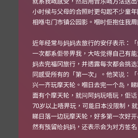
就系我嘅感受，然后用音乐嘅方法送出
小时候与父母的合照时更勾起不少童年
相喺屯门市镇公园影。嗰时佢抱住我周
近年经常与妈妈去旅行的安仔表示：「
一次都系佢带畀我，大咗觉得自己有能
妈去完福冈旅行，并透露每次都会挑选
同感受所有的「第一次」。他笑说：「
兴一齐玩摩天轮。嗰日去完一个岛，睇
面有个摩天轮，就问阿妈玩唔玩，佢话
70岁以上唔畀玩，可能日本没限制，
睇日落一边玩摩天轮，好多第一次好开
然有预留给妈妈，还表示会为对方签名