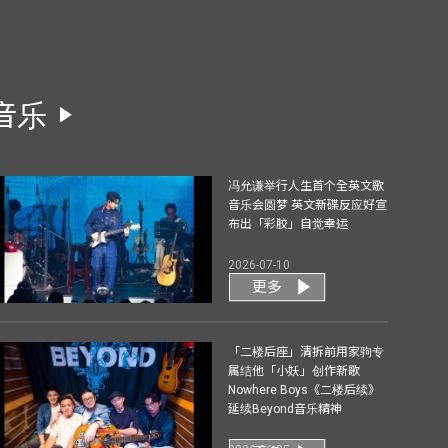
音乐
冯允谦举行人生首个全英文歌
音乐会圆梦 英文新碟反应好宣
布出「彩胶」自觉幸运
2026-07-10
更多
「二楼后座」清拆前用家驹专
属结他「小妖」创作新歌
Nowhere Boys《二楼后续》
延续Beyond音乐精神