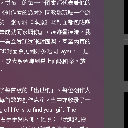
，拼布上的每一个图案都代表着他的
《创作者的派对》同歌迷玩咗一个游
第一张专辑《本原》嘅封面都包咗喺
去成就而家嘅你』，痕迹叠痕迹，我
一看会发现这张封面照，甚至内页的
D封面会见到好多唔同Layer，一层
出嚟，放大系会睇到凳上面嘅图案。放
s。」
了每首歌的「出世纸」、每位创作人
每首歌的创作点滴。当中亦收录了一
is to find your gift. The
t away.」纹在右手手臂内侧。他说：「我嘅礼物