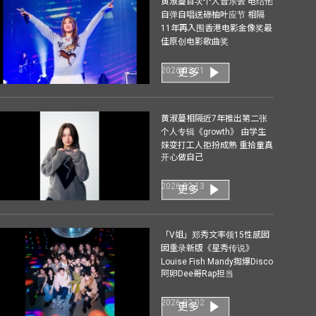
黄淑蔓首次个人音乐会 电结他
自弹自唱送碌柚叶应节 相隔
11年再入围香港电影金像奖最
佳原创电影歌曲奖
2026-02-21
更多
黄淑蔓相隔近7年推出第二张
个人专辑《growth》 由学生
妹变打工人拒扮成熟 重拾童真
开心做自己
2026-02-13
更多
「V姐」郑秀文率领15性感囡
囡重录新版《星秀传说》
Louise Fish Mandy揈爆Disco
阿卵Dee哥Rap担当
2026-02-02
更多