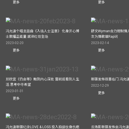
更多
更多
冯允谦个唱主题曲《入场人士注意》 化身开心博
舒文Wyman合力炮制情人
士散播正能量 感染红馆全场
次为情歌填Rap词
2023-02-20
2023-02-14
更多
更多
郑欣宜《仍会等》触到内心深处 窗前观看別人生
新碟发佈双喜临门 冯允
活 思考中寻希望
2022-12-29
2023-01-31
更多
更多
冯允谦新碟纪录LOVE & LOSS 投入拍摄纹身伤疤
云浩影新碟发佈会冯允谦