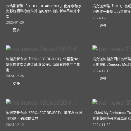
云浩影新碟「TOUCH OF ABSENCE」化身水和冰
冯允谦大碟「EMO」签唱
为影靓相瞓枱底珠片拮肉身体扭曲 新年目标开个
心声逐一聆听 Jay自爆
唱
2024-12-30
2025-01-20
更多
更多
陈健安新专辑「PROJECT REJECT」销量登No.1
冯允谦陈健安同日出新碟
圣诞搞签唱会送珍藏 夹公仔活动筹五位数字全捐
人围观即兴encore M
出
2024-12-13
2024-12-26
更多
更多
陈健安新专辑「PROJECT REJECT」 勇于坦白 学
《Me& My Christma
习拒绝 不再取悦世界
黄淑蔓期待芬兰会圣诞老人
2024-12-12
2024-11-30