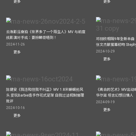
更多
更多
云浩影湿身拍《世界多了一个陌生人》MV 与前度
残影演对手戏：要扮睇佢唔到！
邓丽欣相隔9年全新单曲
2024-11-26
张文杰献萤幕初吻 Step
2024-10-29
更多
更多
陈健安《我违和但我不纠正》MV 1.8米蜥蜴抢风
《离合的艺术》MV出动8
头 爱玩Barbie造手作花式足球 自我过滤机制懒理
华尔滋 坦言幻想旧情人
批评
2024-09-19
2024-10-16
更多
更多