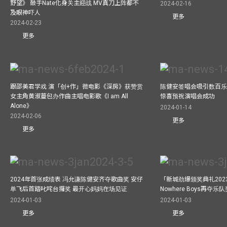
野望》 鼓手Nate化身关主迎战 MV真刀上阵都不
2024-02-16
及眼神吓人
更多
2024-02-23
更多
跟邵美君学戏 演「创+作」微电影《深房》获赞赏
陈健安签唱会吸引数百乐
女主角黄淑蔓包办作曲主唱电影歌《I am All
惊喜预祝演唱会成功
Alone》
2024-01-14
2024-02-06
更多
更多
2024年首张成绩表 冯允谦陈健安齐夺歌曲奖 安仔
「新城劲爆颁奖典礼202
单飞后首踏叱咤台攞奖 最开心妈妈在场见证
Nowhere Boys再夺
2024-01-03
2024-01-03
更多
更多