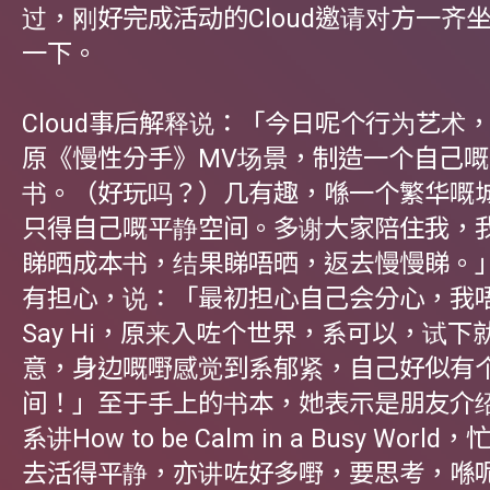
过，刚好完成活动的Cloud邀请对方一齐
一下。
Cloud事后解释说：「今日呢个行为艺术
原《慢性分手》MV场景，制造一个自己
书。（好玩吗？）几有趣，喺一个繁华嘅
只得自己嘅平静空间。多谢大家陪住我，
睇晒成本书，结果睇唔晒，返去慢慢睇。
有担心，说：「最初担心自己会分心，我
Say Hi，原来入咗个世界，系可以，试下
意，身边嘅嘢感觉到系郁紧，自己好似有
间！」至于手上的书本，她表示是朋友介
系讲How to be Calm in a Busy Wor
去活得平静，亦讲咗好多嘢，要思考，喺