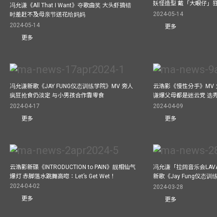
妖怪造型 戴「大眼仔」
冯允谦《All That I Want》夺歌曲奖 大头虾搞错
2024-05-14
时差赶不及母亲节送花给妈妈
2024-05-14
更多
更多
冯允谦新歌《JAY FUNG仪态训练学院》MV 旁人
云浩影《慢性分手》MV 
疯狂抢食仍淡定 与小男孩合作靠零食
谦爆父母都是迷云党 选
2024-04-17
2024-04-09
更多
更多
云浩影新碟《INTRODUCTION to PAIN》靓相仙气
冯允谦「拉阔音乐会LAV
爆灯 赤脚落水跳舞高唿：Let’s Get Wet！
新歌《Jay Fung仪态
2024-04-02
2024-03-28
更多
更多