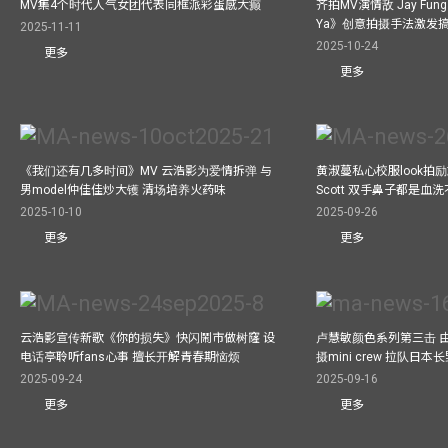
MV集4个时代人气女团代表同框派彩蛋感大癫
齐拍MV演情敌 Jay Fung 
Ya》创意拍摄手法激发
2025-11-11
2025-10-24
更多
更多
《我们还有几多时间》MV 云浩影为爱情拆弹 与
黄淑蔓私心校服look拍
男model仲佳佳炒大镬 清场培养火药味
Scott 双手鼻子都是血
2025-10-10
2025-09-26
更多
更多
云浩影宣传新歌《你的损失》快闪鬧市做树窿 设
卢慧敏颜色系列第三击 
电话亭聆听fans心事 擅长开解青春期恼烦
摄mini crew 拉队日
2025-09-24
2025-09-16
更多
更多