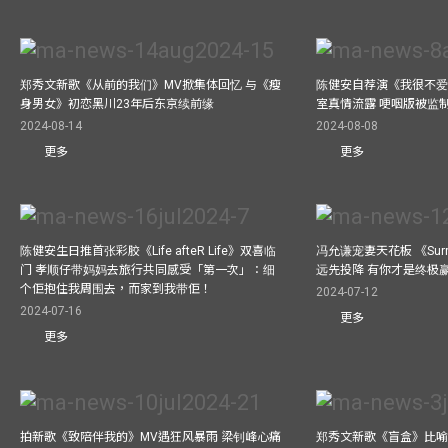
郑秀文新歌《从前的我们》MV掀集体回忆 与《瘦
陈健安自荐演《我很不爱
身男女》初恋黑川23年后东京续前缘
室真情流露 哽咽版被监
2024-08-14
2024-08-08
更多
更多
陈健安生日推首张彩胶《Life afteR Life》双喜临
冯允谦宠妻天花板 《Surren
门 孝顺仔带妈妈去旅行共同感受「第一次」：细
远先投降 有你才是终极
个佢抱住我周围去，而家到我带佢！
2024-07-12
2024-07-16
更多
更多
拍新歌《致陪伴我的》MV遇狂风暴雨 梁钊峰心痛
郑秀文新歌《盲盒》比喻