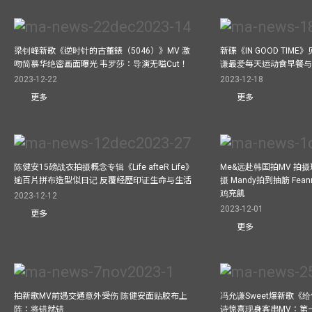
梁钊峰新歌《逆时针的古董錶（5046）》MV 激
新碟《IN GOOD TIM
吻简慕华绝密画面曝光 韦罗莎：导演无嗌Cut！
谦最爱每天运动食早餐
2023-12-22
2023-12-18
更多
更多
陈健安15磅战衣拍摄概念专辑《Life afteR Life》
Me&远赴韩国拍MV 拍
逾百片拼布造型似日记 反覆经歷印证生命与生活
摄 Mandy拍到抽筋 Fea
鸡充飢
2023-12-12
2023-12-01
更多
更多
拍新歌MV前遇交通意外受伤 陈健安面贴胶布上
冯允谦Sweet爆新歌《
阵：将错就错
诗惊喜现身客串MV：第