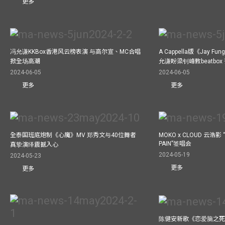
更多
冯允谦KKBox香港风云榜表演 与高尔宣、MC合唱
A Cappella版《Jay 
掀全场高潮
允谦盼梁钊峰教beatbo
2024-06-05
2024-06-05
更多
更多
全泰国班底炮制《心魔》MV 郑秀文与40位舞者
MOKO x CLOUD 云浩影 “
PAIN”签唱会
真挚演绎震撼入心
2024-05-19
2024-05-23
更多
更多
陈健安新歌《恋爱脑之死