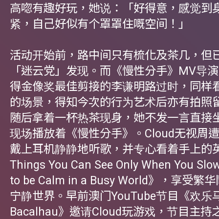
高唿有趣好玩，她说：「好得意，感觉到
紧，自己好似有个罩罩住嘅空间！」
活动开始前，路中间只有梳化及茶几，但
「迷云党」发现。而《慢性分手》MV导
得金像奖最佳剪接的李谦明路过时，同样
的场景，得知今次的行为艺术后亦有拍照留念
随后拿着一杯热茶现身，她不发一言直接
现场播放着《慢性分手》。Cloud无视周
戴上耳机静静地听歌，并专心看着手上的英
Things You Can See Only When You Sl
to be Calm in a Busy World》，享
宁静世界。早前澳门YouTube节目《欢乐
Bacalhau》邀请Cloud玩游戏，节目主持