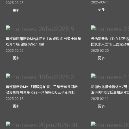
2025-03-11
2025-03-25
更多
更多
黄淑蔓呷醋新歌MV靓仔男主角成焦点 出道十周年
云浩影新歌《你在我不远
盼开个唱 望成为No.1 Girl
团队家人爱惜 三度感动
2025-02-26
2025-02-25
更多
更多
黄淑蔓新歌MV 「翻版陈柏霖」王耀宏半裸同床
邓丽欣邀梁仲恆做MV男主角
浪漫剃鬚睇星星 Kiss一刻爆笑挞Q王子变青蛙
泪 阿炳10度低温拍落水
2025-02-18
2025-02-11
更多
更多