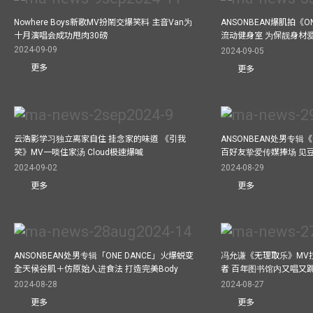
Nowhere Boys新歌MV扮鬧交爆笑料 主音Van为
ANSONBEAN爆肌拍《ON
十月演唱会成功甩肉30磅
流动健身室 为保靓身材
2024-09-09
2024-09-05
更多
更多
云浩影学习独立离家自住 挂念家的味道 《引我
ANSONBEAN处男专辑《
笑》MV一啖住家汤 Cloud极速爆喊
百好友挚爱传媒捧场 见
2024-09-02
2024-08-29
更多
更多
ANSONBEAN处男专辑「ONE DANCE」火爆蜕变
冯允谦《无理取乐》MV
全天候谷肌＋仿原始人进食法 打造完美Body
者 百年图书馆内又唱又
2024-08-28
2024-08-27
更多
更多