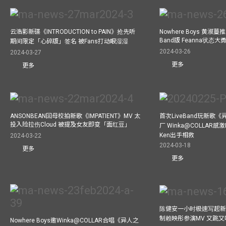
云浩影新碟《INTRODUCTION to PAIN》抢先听
Nowhere Boys 黄淑蔓推《I
Band版 Feanna状态
期间限定「心碎版」签名 被Fans打动眼湿湿
2024-03-26
2024-03-27
更多
更多
ANSONBEAN回母校拍新歌《IMPATIENT》MV 太
首次LiveBand玩新歌
投入险拉伤Cloud 被提及女友即变「面红豆」
厂 Winka@COLLAR感激
Ken出手相救
2024-03-22
2024-03-18
更多
更多
陈健安一小时极速写起新
制赖映彤参演MV 又跳
Nowhere Boys邀Winka@COLLAR合唱《异人之