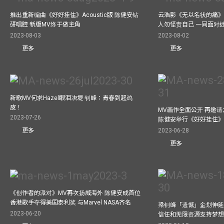
推出重新编曲《好好挂住》Acoustic版 陈健安钻
云浩影《无以名状的痛》
研唱腔 新版MV终于做主角
人勿怪责自己 一同面对
2023-08-03
2023-08-02
更多
更多
新歌MV何求Hazel眼泪决堤 钊峰：青春到起鸡
皮！
MV画作全面公开 再邀
2023-07-26
陈健安举行《好好挂住
2023-06-28
更多
更多
《创作者的派对》MV再次扬威海外 陈健安成首位
香港歌手夺得美国泰利奖 与Marvel NASA齐名
梁钊峰「遗憾」企划伸延
2023-06-20
信任和无限资源支持梦