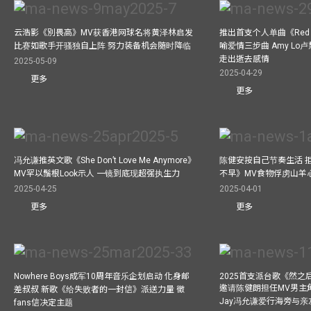
云浩影《別畏高》MV获香港网球名将黄泽林启发
推出首支个人单曲《Red 
比赛如歌手开骚独自上阵 努力装备机会随时降临
喻爱情三步曲 Amy L
走出逝去感情
2025-05-09
2025-04-29
更多
更多
冯允谦推英文歌《She Don’t Love Me Anymore》
陈健安按自己节奏生活 
MV罕以鬚根Look示人 一镜到底现超强执生力
不早》MV食物俘虏山羊
2025-04-25
2025-04-01
更多
更多
Nowhere Boys成军10周年音乐企划启动 化身邮
2025首支派台歌《然
邀请陈健朗担任MV男主
差叔叔 新歌《给失败者的一封信》派送力量 徵
Jay冯允谦爱行海旁与
fans信决定主题