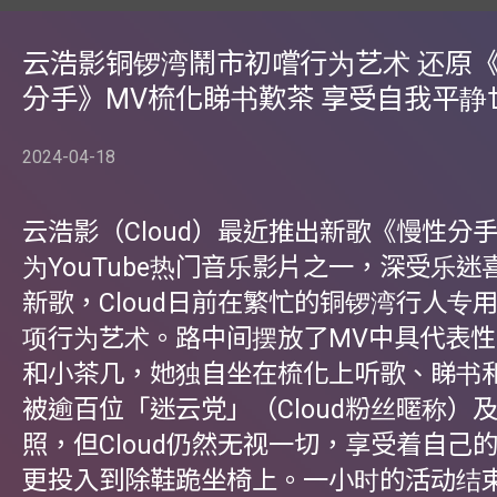
云浩影铜锣湾鬧市初嚐行为艺术 还原
分手》MV梳化睇书歎茶 享受自我平静
2024-04-18
云浩影（Cloud）最近推出新歌《慢性分
为YouTube热门音乐影片之一，深受乐
新歌，Cloud日前在繁忙的铜锣湾行人专
项行为艺术。路中间摆放了MV中具代表
和小茶几，她独自坐在梳化上听歌、睇书
被逾百位「迷云党」（Cloud粉丝暱称）
照，但Cloud仍然无视一切，享受着自己
更投入到除鞋跪坐椅上。一小时的活动结束后