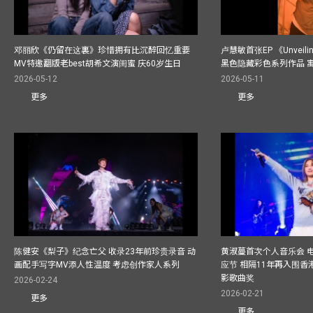
邓丽欣《仍留在这裏》珍惜拥有比沉醉回忆重要
卢慧敏首张EP 《Unvei
MV特邀翻版老best胡希文演闺蜜 庆60岁生日
黑色隐藏彩色系列作品 
2026-05-12
2026-05-11
更多
更多
陈健安《梨子》纪念亡父 收录23年前珍贵录音 动
黄淑蔓首次个人音乐会 
画配手写字MV添人性温度 考虑创作家人系列
应节 相隔11年再入围
影歌曲奖
2026-02-24
2026-02-21
更多
更多