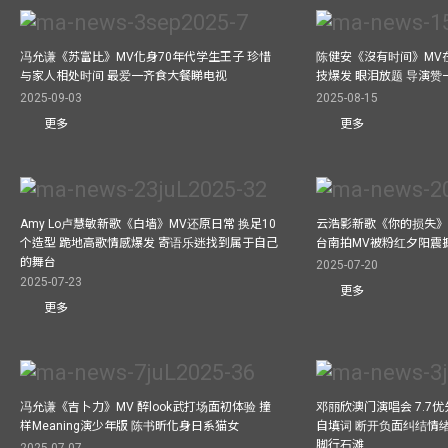
冯允谦《苏富比》MV化身70年代学生王子 珍惜
陈健安《沒有时间》MV在
与家人相处时间 最爱一齐食大餐睇电视
技爆发 眼泪放题 导演赞
2025-09-03
2025-08-15
更多
更多
Amy Lo卢慧敏新歌《白墙》MV还原日常 换足10
云浩影新歌《你的损失》
个造型 跪地高歌情感爆发 寄语乐迷找到属于自己
台南拍MV被粉红夕阳震
的舞台
2025-07-20
2025-07-23
更多
更多
冯允谦《吉卜力》MV 醉look武打场面初体验 撞
邓丽欣澳门演唱会 7.7
样Meaning演少年版 陈书昕化身日系猫女
自填词 断开负面纠结情绪
脚行石滩