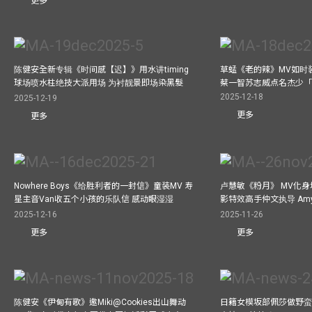
更多
陈健安全新专辑《时间感【迟】》用水讲timing
草蜢《老的辣》MV如时
球场喷水柱绝技大派用场 为衬靓景即场染黑髮
蔡一智苏志威点名杰少「D
2025-12-18
2025-12-19
更多
更多
Nowhere Boys《给胜利者的一封信》童装MV 寿
卢慧敏《粉月》 MV化身
星主音Van收五个小孩的乐队信 感动眼湿湿
影特效高手仲文执导 Am
2025-12-16
2025-11-26
更多
更多
陈健安《伊甸有歌》邀Miki@Cookies出山舞动
日籍女模坂部佩莎做野蛮