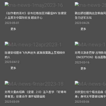
《创作者的派对》获布拉格颁亚洲最佳MV 陈健安
跳出舒适圈挑战全新曲风 
人生首次夺国际奖项 超级开心
全力进军乐坛
2023-05-01
2023-04-26
更多
更多
陈健安经歷单飞失声迷失 感激寂寞路上互相陪伴
郑秀文游走巴黎 古物铁塔
的人
《INCEPTION》名场面
2023-04-12
2023-03-16
更多
更多
郑秀文重启经典 《爱是...2.0》注入哲学 「好青年
郑欣宜红馆个唱主题曲《Bel
荼毒室」获邀合作 曾怀疑是骗局
身」身材太夸要做缩胸
2023-03-09
2023-03-06