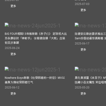
2025-07-07
2025-07-03
更多
更多
BIG FOUR相隔13年推新歌《赤子们》 足球机大战
陈健安应歌迷要求推出
苏永康获封「神射手」 张衞健自爆「大鬧」古装
Sam扮昏迷最惊真瞓着
街百厌事蹟
2025-06-17
2025-06-24
更多
更多
Nowhere Boys新歌《给受困者的一封信》MV以
黑化黄淑蔓《未至于》MV毒杀
画象为情绪受困者打气
隐藏小丑女魔性 笑住唱
2025-06-12
2025-05-20
更多
更多