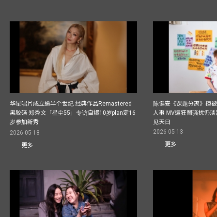
华星唱片成立逾半个世纪 经典作品Remastered
陈健安《课题分离》拒被
黑胶碟 郑秀文「星尘55」专访自爆10岁plan定16
人事 MV遭狂鬧骚扰仍淡
岁参加新秀
见天日
2026-05-13
2026-05-18
更多
更多