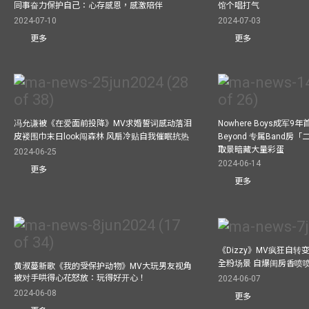
同事奋力保护自己：心存感恩，感激陪伴
馆个唱打气
2024-07-10
2024-07-03
更多
更多
冯允谦被《在爱面前投降》MV求婚誓词感动落泪
Nowhere Boys成军
皮褛围巾末日look闯森林 风扇冷贴自我催眠抗热
Beyond 专属Band房
取景暗藏大量彩蛋
2024-06-25
2024-06-14
更多
更多
《Dizzy》MV疯狂自转变
全粉场景 自爆闺房香喷
黄淑蔓新歌《我的受保护动物》MV大玩男友视角
被对手哄得心花怒放：玩得好开心！
2024-06-07
2024-06-08
更多