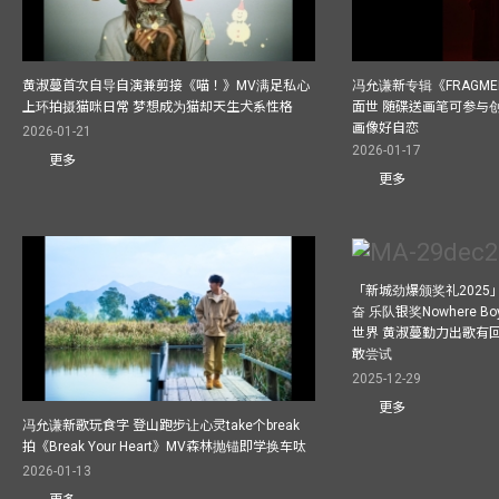
黄淑蔓首次自导自演兼剪接《喵！》MV满足私心
冯允谦新专辑《FRAGMENT
上环拍摄猫咪日常 梦想成为猫却天生犬系性格
面世 随碟送画笔可参与
画像好自恋
2026-01-21
2026-01-17
更多
更多
「新城劲爆颁奖礼202
奋 乐队银奖Nowhere 
世界 黄淑蔓勤力出歌有回报
敢尝试
2025-12-29
更多
冯允谦新歌玩食字 登山跑步让心灵take个break
拍《Break Your Heart》MV森林抛锚即学换车呔
2026-01-13