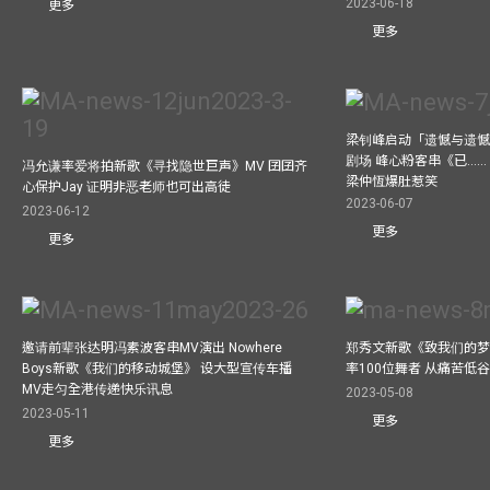
2023-06-18
更多
更多
梁钊峰启动「遗憾与遗
剧场 峰心粉客串《已……（
冯允谦率爱将拍新歌《寻找隐世巨声》MV 囝囝齐
梁仲恆爆肚惹笑
心保护Jay 证明非恶老师也可出高徒
2023-06-07
2023-06-12
更多
更多
邀请前辈张达明冯素波客串MV演出 Nowhere
郑秀文新歌《致我们的梦想》
Boys新歌《我们的移动城堡》 设大型宣传车播
率100位舞者 从痛苦低
MV走匀全港传递快乐讯息
2023-05-08
2023-05-11
更多
更多