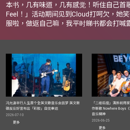
本书，几有味道，几有感觉！听住自己首
Feel！」活动期间见到Cloud打呵欠，她
服啦，做返自己嘛，我平时睇书都会打喊
冯允谦举行人生首个全英文歌音乐会圆梦 英文新
「二楼后座」清拆前用
碟反应好宣布出「彩胶」自觉幸运
作新歌 Nowhere Boy
音乐精神
2026-07-10
2026-06-25
更多
更多