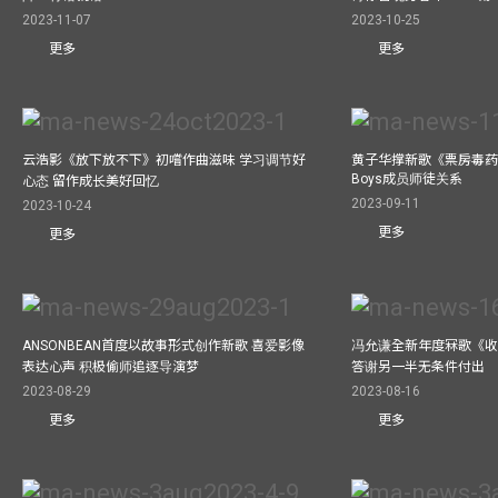
2023-11-07
2023-10-25
更多
更多
云浩影《放下放不下》初嚐作曲滋味 学习调节好
黄子华撑新歌《票房毒药》拍
Boys成员师徒关系
心态 留作成长美好回忆
2023-09-11
2023-10-24
更多
更多
ANSONBEAN首度以故事形式创作新歌 喜爱影像
冯允谦全新年度冧歌《收
表达心声 积极偷师追逐导演梦
答谢另一半无条件付出
2023-08-29
2023-08-16
更多
更多