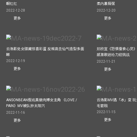
眼红红
柔内裏倔强
2022-12-28
2022-12-20
更多
更多
云浩影处女碟藏惊喜彩蛋 反叛高贵仙气造型多面
郑欣宜《恐惧蚕食心灵》
睇
感激歌迷给力迎挑战
2022-12-19
2022-11-21
更多
更多
ANSONBEAN假戏真做肉搏女主角 《LOVE /
云浩影MV遇「冰」变 玩
PAIN》MV被队肿太阳穴
毛管戙
2022-11-15
2022-11-16
更多
更多