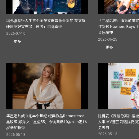
冯允谦举行人生首个全英文歌音乐会圆梦 英文新
「二楼后座」清拆前用
碟反应好宣布出「彩胶」自觉幸运
作新歌 Nowhere Boy
音乐精神
2026-07-10
2026-06-25
更多
更多
华星唱片成立逾半个世纪 经典作品Remastered
陈健安《课题分离》拒被
黑胶碟 郑秀文「星尘55」专访自爆10岁plan定16
人事 MV遭狂鬧骚扰仍淡
岁参加新秀
见天日
2026-05-13
2026-05-18