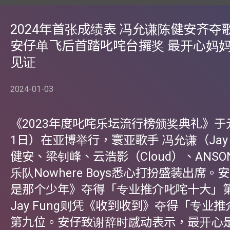
2024年首张成绩表 冯允谦陈健安齐夺
安仔单飞后首踏叱咤台攞奖 最开心妈
见证
2024-01-03
《2023年度叱咤乐坛流行榜颁奖典礼》于
1日）在亚博举行，寰亚歌手 冯允谦（Jay 
健安、梁钊峰、云浩影（Cloud）、ANSO
乐队Nowhere Boys悉心打扮盛装出席
是那个少年》夺得「专业推介叱咤十大」
Jay Fung则凭《收到收到》夺得「专业
第九位。安仔致谢辞时感动表示，最开心