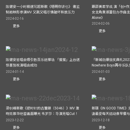
陈健安一小时极速写起新歌《唔明你讲乜》 邀监
跟邵美君学戏 演「创+
制赖映彤参演MV 又跳又唱尽情破坏释放压力
女主角黄淑蔓包办作曲主唱电
Alone》
2024-02-16
2024-02-06
更多
更多
陈健安签唱会吸引数百乐迷撑场 「萤萤」上台送
「新城劲爆颁奖典礼202
惊喜预祝演唱会成功
Nowhere Boys再夺
2024-01-14
2024-01-03
更多
更多
梁钊峰新歌《逆时针的古董錶（5046）》MV 激
新碟《IN GOOD TIM
吻简慕华绝密画面曝光 韦罗莎：导演无嗌Cut！
谦最爱每天运动食早餐
2023-12-22
2023-12-18
更多
更多