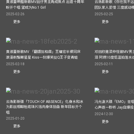
黄淑蔓呷醋新歌MV靓仔男主角成焦点 出道十周年
云浩影新歌《你在我不远
盼开个唱 望成为No.1 Girl
团队家人爱惜 三度感动
2025-02-26
2025-02-25
更多
更多
黄淑蔓新歌MV 「翻版陈柏霖」王耀宏半裸同床
邓丽欣邀梁仲恆做MV男主角
浪漫剃鬚睇星星 Kiss一刻爆笑挞Q王子变青蛙
泪 阿炳10度低温拍落水
2025-02-18
2025-02-11
更多
更多
云浩影新碟「TOUCH OF ABSENCE」化身水和冰
冯允谦大碟「EMO」签唱
为影靓相瞓枱底珠片拮肉身体扭曲 新年目标开个
心声逐一聆听 Jay自爆
唱
2024-12-30
2025-01-20
更多
更多