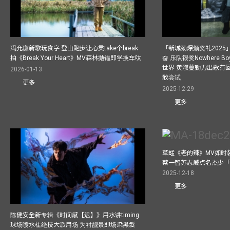
冯允谦新歌玩食字 登山跑步让心灵take个break
「新城劲爆颁奖礼202
拍《Break Your Heart》MV森林抛锚即学换车呔
奋 乐队银奖Nowhere 
世界 黄淑蔓勤力出歌有回报
2026-01-13
敢尝试
更多
2025-12-29
更多
草蜢《老的辣》MV如时
蔡一智苏志威点名杰少「D
2025-12-18
更多
陈健安全新专辑《时间感【迟】》用水讲timing
球场喷水柱绝技大派用场 为衬靓景即场染黑髮