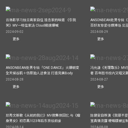
云浩影学习独立离家自住 挂念家的味道 《引我
ANSONBEAN处男专辑《
笑》MV一啖住家汤 Cloud极速爆喊
百好友挚爱传媒捧场 见
2024-09-02
2024-08-29
更多
更多
ANSONBEAN处男专辑「ONE DANCE」火爆蜕变
冯允谦《无理取乐》MV
全天候谷肌＋仿原始人进食法 打造完美Body
者 百年图书馆内又唱又
2024-08-28
2024-08-27
更多
更多
郑秀文新歌《从前的我们》MV掀集体回忆 与《瘦
陈健安自荐演《我很不爱
身男女》初恋黑川23年后东京续前缘
室真情流露 哽咽版被监
2024-08-14
2024-08-08