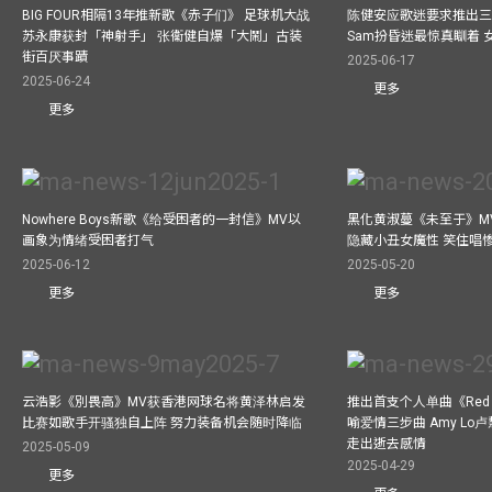
BIG FOUR相隔13年推新歌《赤子们》 足球机大战
陈健安应歌迷要求推出
苏永康获封「神射手」 张衞健自爆「大鬧」古装
Sam扮昏迷最惊真瞓着
街百厌事蹟
2025-06-17
2025-06-24
更多
更多
Nowhere Boys新歌《给受困者的一封信》MV以
黑化黄淑蔓《未至于》MV毒杀
画象为情绪受困者打气
隐藏小丑女魔性 笑住唱
2025-06-12
2025-05-20
更多
更多
云浩影《別畏高》MV获香港网球名将黄泽林启发
推出首支个人单曲《Red 
比赛如歌手开骚独自上阵 努力装备机会随时降临
喻爱情三步曲 Amy L
走出逝去感情
2025-05-09
2025-04-29
更多