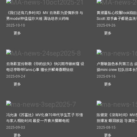
《我们还有几多时间》MV 云浩影为爱情拆弹 与
黄淑蔓私心校服look拍
男model仲佳佳炒大镬 清场培养火药味
Scott 双手鼻子都是血
2025-10-10
2025-09-26
更多
更多
云浩影宣传新歌《你的损失》快闪鬧市做树窿 设
卢慧敏颜色系列第三击 
电话亭聆听fans心事 擅长开解青春期恼烦
摄mini crew 拉队日
2025-09-24
2025-09-16
更多
更多
冯允谦《苏富比》MV化身70年代学生王子 珍惜
陈健安《沒有时间》MV在
与家人相处时间 最爱一齐食大餐睇电视
技爆发 眼泪放题 导演赞
2025-09-03
2025-08-15
更多
更多