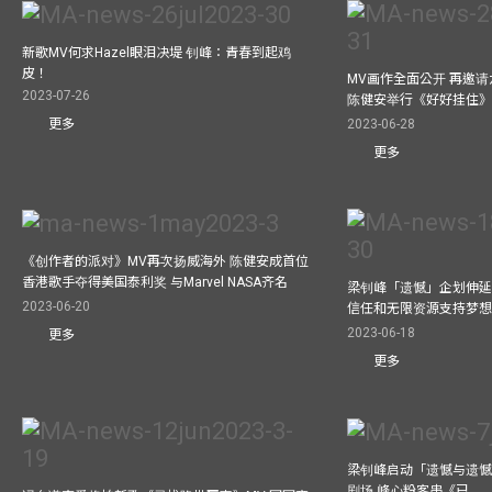
新歌MV何求Hazel眼泪决堤 钊峰：青春到起鸡
皮！
MV画作全面公开 再邀
2023-07-26
陈健安举行《好好挂住
2023-06-28
更多
更多
《创作者的派对》MV再次扬威海外 陈健安成首位
香港歌手夺得美国泰利奖 与Marvel NASA齐名
梁钊峰「遗憾」企划伸延
2023-06-20
信任和无限资源支持梦
2023-06-18
更多
更多
梁钊峰启动「遗憾与遗
剧场 峰心粉客串《已……（