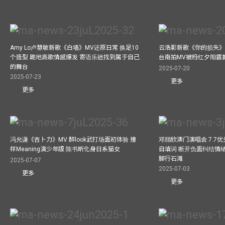
Amy Lo卢慧敏新歌《白墙》MV还原日常 换足10
云浩影新歌《你的损失》
个造型 跪地高歌情感爆发 寄语乐迷找到属于自己
台南拍MV被粉红夕阳震
的舞台
2025-07-20
2025-07-23
更多
更多
冯允谦《吉卜力》MV 醉look武打场面初体验 撞
邓丽欣澳门演唱会 7.7
样Meaning演少年版 陈书昕化身日系猫女
自填词 断开负面纠结情绪
脚行石滩
2025-07-07
2025-07-03
更多
更多