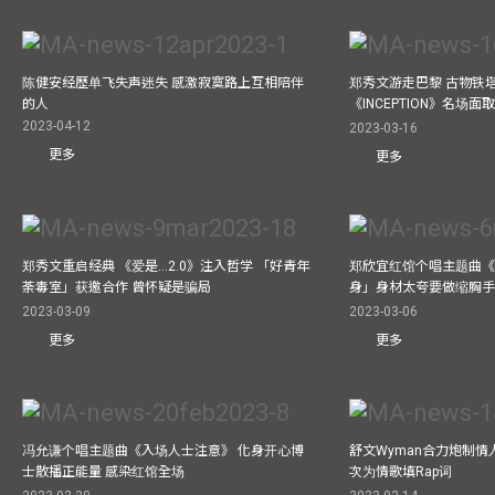
陈健安经歷单飞失声迷失 感激寂寞路上互相陪伴
郑秀文游走巴黎 古物铁塔
的人
《INCEPTION》名场面
2023-04-12
2023-03-16
更多
更多
郑秀文重启经典 《爱是...2.0》注入哲学 「好青年
郑欣宜红馆个唱主题曲《Bel
荼毒室」获邀合作 曾怀疑是骗局
身」身材太夸要做缩胸
2023-03-09
2023-03-06
更多
更多
冯允谦个唱主题曲《入场人士注意》 化身开心博
舒文Wyman合力炮制情人
士散播正能量 感染红馆全场
次为情歌填Rap词