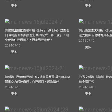
更多
更多
陈健安生日推首张彩胶《Life afteR Life》双喜临
冯允谦宠妻天花板 《Surren
门 孝顺仔带妈妈去旅行共同感受「第一次」：细
远先投降 有你才是终极
个佢抱住我周围去，而家到我带佢！
2024-07-12
2024-07-16
更多
更多
拍新歌《致陪伴我的》MV遇狂风暴雨 梁钊峰心痛
郑秀文新歌《盲盒》比喻
同事奋力保护自己：心存感恩，感激陪伴
馆个唱打气
2024-07-10
2024-07-03
更多
更多