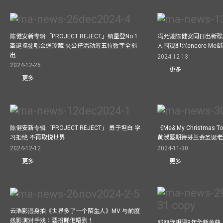
陈健安新专辑「PROJECT REJECT」销量登No.1
冯允谦陈健安同日出新碟
圣诞搞签唱会送珍藏 夹公仔活动筹五位数字全捐
人围观即兴encore M
出
2024-12-13
2024-12-26
更多
更多
陈健安新专辑「PROJECT REJECT」 勇于坦白 学
《Me& My Christma
习拒绝 不再取悦世界
黄淑蔓期待芬兰会圣诞老人
2024-12-12
2024-11-30
更多
更多
云浩影湿身拍《世界多了一个陌生人》MV 与前度
残影演对手戏：要扮睇佢唔到！
邓丽欣相隔9年全新单曲