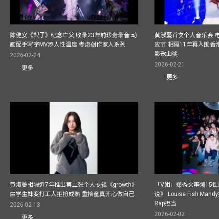
陈健安《梨子》纪念亡父 收录23年前珍贵录音 动
黄淑蔓首次个人音乐会 
画配手写字MV添人性温度 考虑创作家人系列
应节 相隔11年再入围
影歌曲奖
2026-02-24
2026-02-21
更多
更多
黄淑蔓相隔近7年推出第二张个人专辑《growth》
「V姐」郑秀文率领15
由学生妹变打工人拒扮成熟 重拾童真开心做自己
说》 Louise Fish Man
Rap担当
2026-02-13
2026-02-02
更多