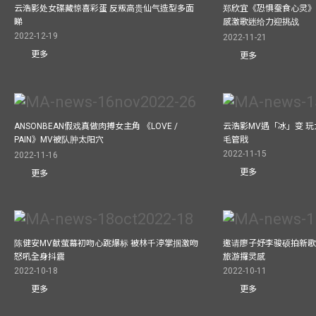
云浩影处女碟藏惊喜彩蛋 反叛高贵仙气造型多面
郑欣宜《恐惧蚕食心灵》
睇
感激歌迷给力迎挑战
2022-12-19
2022-11-21
更多
更多
ANSONBEAN假戏真做肉搏女主角 《LOVE /
云浩影MV遇「冰」变 玩
PAIN》MV被队肿太阳穴
毛管戙
2022-11-15
2022-11-16
更多
更多
陈健安MV献萤幕初吻心跳爆标 被林千渟掌掴激吻
邀请廖子妤李骏硕拍新歌MV
怒吼全身抖震
旅游攞灵感
2022-10-18
2022-10-11
更多
更多