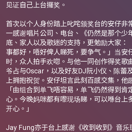
见证自己上台攞奖。
首次以个人身份踏上叱咤颁奖台的安仔非
一感谢唱片公司、电台、《仍然是那个少
底、家人以及歌迷的支持，更勉励大家：
事都好，唔好俾人睇死，要争气。」当安
时，众人拍手欢唿。与他一同创作得奖歌
爷占与Oscar，以及好友DJ阮小仪、陈蕾
上拥抱祝贺。安仔坦言此刻百感交集，他
「由组合到单飞唔容易，单飞仍然得到肯
心。今晚妈咪都有嚟现场睇，可以喺台上
开心。」
Jay Fung亦于台上感谢《收到收到》音