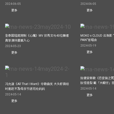
2024-06-05
2024-06-05
更多
更多
全泰国班底炮制《心魔》MV 郑秀文与40位舞者
MOKO x CLOUD 云浩影 “
PAIN”签唱会
真挚演绎震撼入心
2024-05-19
2024-05-23
更多
更多
陈健安新歌《恋爱脑之死
妖怪造型 戴「大眼仔」
冯允谦《All That I Want》夺歌曲奖 大头虾搞错
2024-05-14
时差赶不及母亲节送花给妈妈
2024-05-14
更多
更多