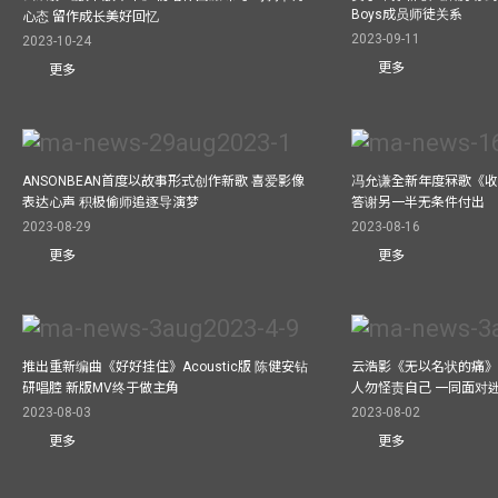
Boys成员师徒关系
心态 留作成长美好回忆
2023-09-11
2023-10-24
更多
更多
ANSONBEAN首度以故事形式创作新歌 喜爱影像
冯允谦全新年度冧歌《收
表达心声 积极偷师追逐导演梦
答谢另一半无条件付出
2023-08-29
2023-08-16
更多
更多
推出重新编曲《好好挂住》Acoustic版 陈健安钻
云浩影《无以名状的痛》
研唱腔 新版MV终于做主角
人勿怪责自己 一同面对
2023-08-03
2023-08-02
更多
更多