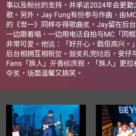
事以及粉丝的支持，并承诺2024年会更勤
歌。另外，Jay Fung有份参与作曲、由
的《世一》同样夺得歌曲奖，Jay留在后
一边跟着唱、一边用电话自拍与MC「同
非常可爱。他说：「好开心，戥佢高兴。
后台相拥互相祝贺。颁奖礼完结后，安仔
Fans「族人」开香槟庆祝，「族人」更
夺奖，场面温馨又搞笑。