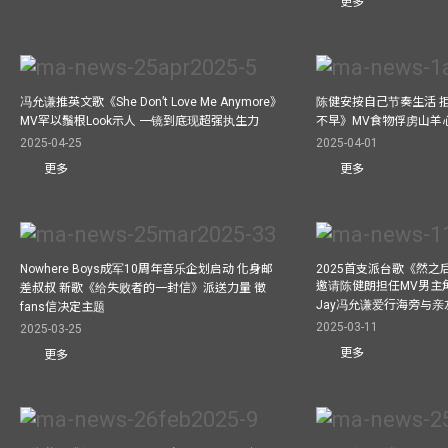
更多
冯允谦推英文歌《She Don’t Love Me Anymore》
陈健安按自己节奏生活 
MV罕以鬚根Look示人 一镜到底现超强执生力
不早》MV食物俘虏山羊
2025-04-25
2025-04-01
更多
更多
Nowhere Boys成军10周年音乐企划启动 化身邮
2025首支派台歌《然
邀请陈健朗担任MV男主
差叔叔 新歌《给失败者的一封信》派送力量 徵
Jay冯允谦爱行海旁与
fans信决定主题
2025-03-11
2025-03-25
更多
更多