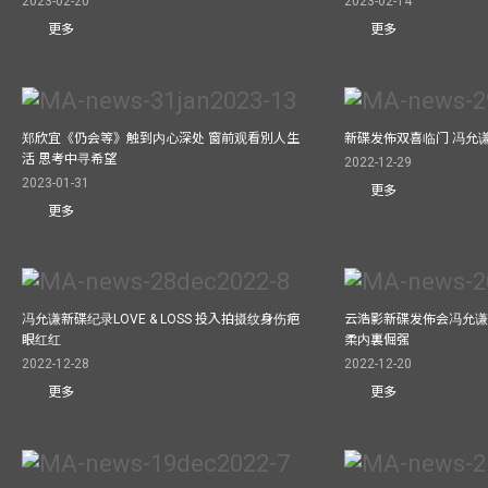
2023-02-20
2023-02-14
更多
更多
郑欣宜《仍会等》触到内心深处 窗前观看別人生
新碟发佈双喜临门 冯允
活 思考中寻希望
2022-12-29
2023-01-31
更多
更多
冯允谦新碟纪录LOVE & LOSS 投入拍摄纹身伤疤
云浩影新碟发佈会冯允谦
眼红红
柔内裏倔强
2022-12-28
2022-12-20
更多
更多