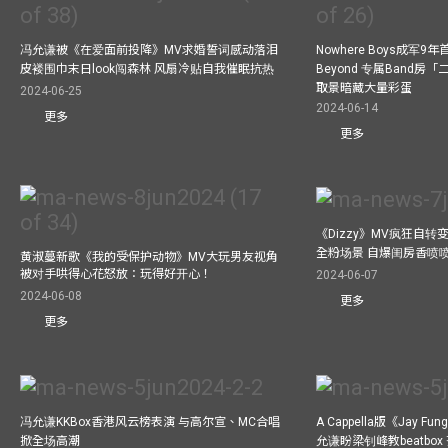
冯允谦被《在爱面前投降》MV求婚誓词感动落泪
Nowhere Boys成军
皮褛围巾末日look闯森林 风扇冷贴自我催眠抗热
Beyond 专属Band房
取景暗藏大量彩蛋
2024-06-25
2024-06-14
更多
更多
《Dizzy》MV疯狂自转变
全粉场景 自爆闺房香喷
黄淑蔓新歌《我的受保护动物》MV大玩男友视角
被对手哄得心花怒放：玩得好开心！
2024-06-07
2024-06-08
更多
更多
冯允谦KKBox香港风云榜表演 与高尔宣、MC合唱
A Cappella版《Jay 
掀全场高潮
允谦盼梁钊峰教beatbo