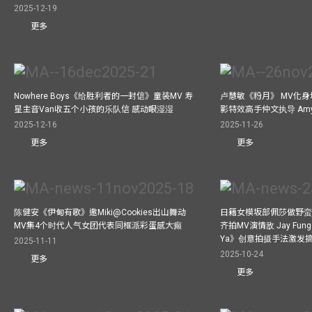
2025-12-19
更多
Nowhere Boys《给胜利者的一封信》童装MV 寿
卢慧敏《粉月》 MV化身
星主音Van收五个小孩的乐队信 感动眼湿湿
影特效高手仲文执导 Am
2025-12-16
2025-11-26
更多
更多
陈健安《伊甸有歌》邀Miki@Cookies出山舞动
日籍女模坂部佩莎做野蛮
MV集4个时代人气女团代表同框派彩蛋感大癫
齐拍MV演情敌 Jay Fung 
Ya》创意拍摄手法激发
2025-11-11
2025-10-24
更多
更多