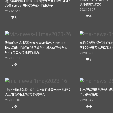
冯允谦率爱将拍新歌《寻找隐世巨声》MV 囝囝齐
梁仲恆爆肚惹笑
心保护Jay 证明非恶老师也可出高徒
2023-06-07
2023-06-12
更多
更多
邀请前辈张达明冯素波客串MV演出 Nowhere
郑秀文新歌《致我们的梦想》
Boys新歌《我们的移动城堡》 设大型宣传车播
率100位舞者 从痛苦低
MV走匀全港传递快乐讯息
2023-05-08
2023-05-11
更多
更多
《创作者的派对》获布拉格颁亚洲最佳MV 陈健安
跳出舒适圈挑战全新曲风 
人生首次夺国际奖项 超级开心
全力进军乐坛
2023-05-01
2023-04-26
更多
更多