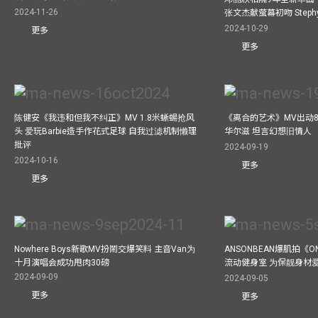
2024-11-26
张文杰献萤幕初吻 Step
2024-10-29
更多
更多
陈健安《我违和但我不纠正》MV 1.8米蜥蜴抢风
《离合的艺术》MV出动8
头 爱玩Barbie造手作花式足球 自我过滤机制懒理
华尔滋 坦言幻想旧情人
批评
2024-09-19
2024-10-16
更多
更多
Nowhere Boys新歌MV扮鬧交爆笑料 主音Van为
ANSONBEAN爆肌拍《ON
十月演唱会成功甩肉30磅
流动健身室 为保靓身材
2024-09-09
2024-09-05
更多
更多