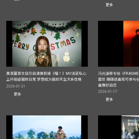
更多
黄淑蔓首次自导自演兼剪接《喵！》MV满足私心
冯允谦新专辑《FRAGMENT
上环拍摄猫咪日常 梦想成为猫却天生犬系性格
面世 随碟送画笔可参与
画像好自恋
2026-01-21
2026-01-17
更多
更多