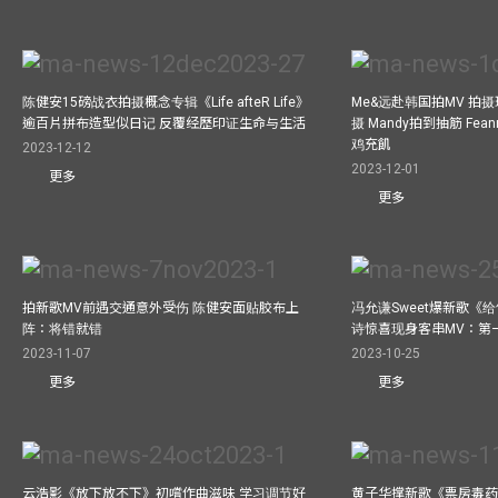
陈健安15磅战衣拍摄概念专辑《Life afteR Life》
Me&远赴韩国拍MV 拍
逾百片拼布造型似日记 反覆经歷印证生命与生活
摄 Mandy拍到抽筋 Fea
鸡充飢
2023-12-12
2023-12-01
更多
更多
拍新歌MV前遇交通意外受伤 陈健安面贴胶布上
冯允谦Sweet爆新歌《
阵：将错就错
诗惊喜现身客串MV：第
2023-11-07
2023-10-25
更多
更多
云浩影《放下放不下》初嚐作曲滋味 学习调节好
黄子华撑新歌《票房毒药》拍