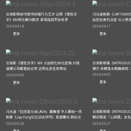
云浩影铜锣湾鬧市初嚐行为艺术 还原《慢性分
冯允谦新歌《JAY FUN
手》MV梳化睇书歎茶 享受自我平静世界
疯狂抢食仍淡定 与小男
2024-04-18
2024-04-17
更多
更多
云浩影《慢性分手》MV 火烧梳化终结爱情 刘俊
云浩影新碟《INTRODUCT
谦爆父母都是迷云党 选秀比赛全家捧场
爆灯 赤脚落水跳舞高唿：Let
2024-04-02
2024-04-09
更多
更多
冯允谦「拉阔音乐会LAVA」展舞姿 令人眼前一亮
云浩影新碟《INTRODUCT
新歌《Jay Fung仪态训练学院》首度曝光 掀热话
期间限定「心碎版」签名 
2024-03-28
2024-03-27