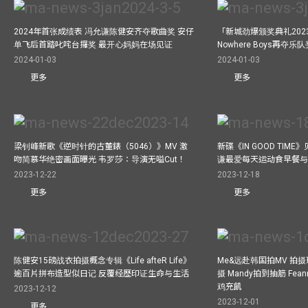
2024年首张成绩表 冯允谦陈健安齐夺歌曲奖 安仔
「新城劲爆颁奖典礼202
单飞后首踏叱咤台攞奖 最开心妈妈在场见证
Nowhere Boys再夺
2024-01-03
2024-01-03
更多
更多
梁钊峰新歌《逆时针的古董錶（5046）》MV 激
新碟《IN GOOD TIM
吻简慕华绝密画面曝光 韦罗莎：导演无嗌Cut！
谦最爱每天运动食早餐
2023-12-22
2023-12-18
更多
更多
陈健安15磅战衣拍摄概念专辑《Life afteR Life》
Me&远赴韩国拍MV 拍
逾百片拼布造型似日记 反覆经歷印证生命与生活
摄 Mandy拍到抽筋 Fea
鸡充飢
2023-12-12
2023-12-01
更多