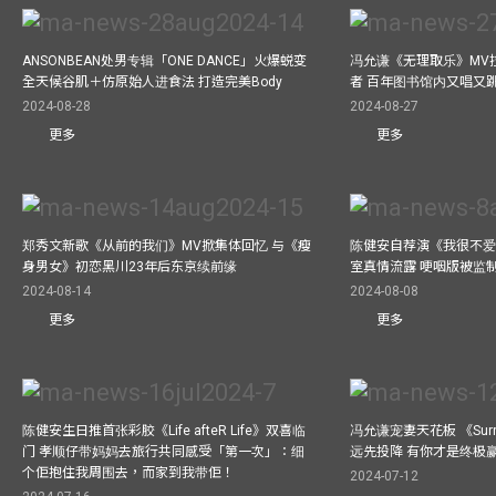
ANSONBEAN处男专辑「ONE DANCE」火爆蜕变
冯允谦《无理取乐》MV
全天候谷肌＋仿原始人进食法 打造完美Body
者 百年图书馆内又唱又
2024-08-28
2024-08-27
更多
更多
郑秀文新歌《从前的我们》MV掀集体回忆 与《瘦
陈健安自荐演《我很不爱
身男女》初恋黑川23年后东京续前缘
室真情流露 哽咽版被监
2024-08-14
2024-08-08
更多
更多
陈健安生日推首张彩胶《Life afteR Life》双喜临
冯允谦宠妻天花板 《Surren
门 孝顺仔带妈妈去旅行共同感受「第一次」：细
远先投降 有你才是终极
个佢抱住我周围去，而家到我带佢！
2024-07-12