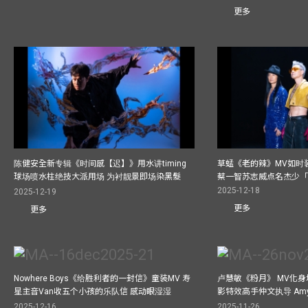
更多
陈健安全新专辑《时间感【迟】》用水讲timing
草蜢《老的辣》MV如时
球场喷水柱绝技大派用场 为衬靓景即场染黑髮
蔡一智苏志威点名杰少「D
2025-12-18
2025-12-19
更多
更多
Nowhere Boys《给胜利者的一封信》童装MV 寿
卢慧敏《粉月》 MV化身
星主音Van收五个小孩的乐队信 感动眼湿湿
影特效高手仲文执导 Am
2025-12-16
2025-11-26