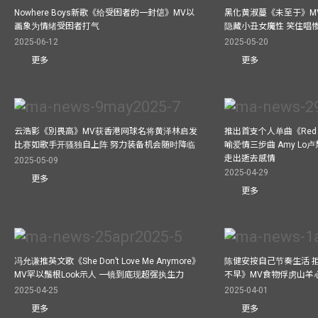
Nowhere Boys新歌《给受困者的一封信》MV以
黑化黄淑蔓《未至于》MV毒杀
画象为情绪受困者打气
隐藏小丑女魔性 笑住唱
2025-06-12
2025-05-20
更多
更多
云浩影《別畏高》MV获香港网球名将黄泽林启发
推出首支个人单曲《Red 
比赛如歌手开骚独自上阵 努力装备机会随时降临
喻爱情三步曲 Amy L
走出逝去感情
2025-05-09
2025-04-29
更多
更多
冯允谦推英文歌《She Don’t Love Me Anymore》
陈健安按自己节奏生活 
MV罕以鬚根Look示人 一镜到底现超强执生力
不早》MV食物俘虏山羊
2025-04-25
2025-04-01
更多
更多