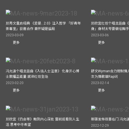
郑秀文重启经典 《爱是...2.0》注入哲学 「好青年
郑欣宜红馆个唱主题曲《Bel
荼毒室」获邀合作 曾怀疑是骗局
身」身材太夸要做缩胸
2023-03-09
2023-03-06
更多
更多
冯允谦个唱主题曲《入场人士注意》 化身开心博
舒文Wyman合力炮制情人
士散播正能量 感染红馆全场
次为情歌填Rap词
2023-02-20
2023-02-14
更多
更多
郑欣宜《仍会等》触到内心深处 窗前观看別人生
新碟发佈双喜临门 冯允
活 思考中寻希望
2022-12-29