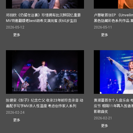
邓丽欣《仍留在这裏》珍惜拥有比沉醉回忆重要
卢慧敏首张EP 《Unvei
MV特邀翻版老best胡希文演闺蜜 庆60岁生日
黑色隐藏彩色系列作品 
2026-05-12
2026-05-11
更多
更多
陈健安《梨子》纪念亡父 收录23年前珍贵录音 动
黄淑蔓首次个人音乐会 
画配手写字MV添人性温度 考虑创作家人系列
应节 相隔11年再入围
影歌曲奖
2026-02-24
2026-02-21
更多
更多