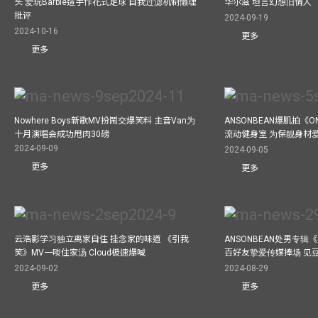
头 爱玩Barbie造手作花式足球 自我过滤机制懒理
华尔滋 坦言幻想旧情人
批评
2024-09-19
2024-10-16
更多
更多
Nowhere Boys新歌MV扮鬧交爆笑料 主音Van为
ANSONBEAN爆肌拍《ON
十月演唱会成功甩肉30磅
流动健身室 为保靓身材
2024-09-09
2024-09-05
更多
更多
云浩影学习独立离家自住 挂念家的味道 《引我
ANSONBEAN处男专辑《
笑》MV一啖住家汤 Cloud极速爆喊
百好友挚爱传媒捧场 见
2024-09-02
2024-08-29
更多
更多