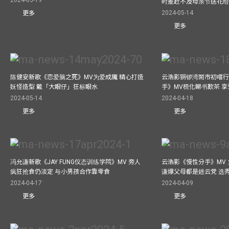
时差赶不及母亲节送花
2024-05-14
更多
更多
陈健安新歌《恋爱脑之死》MV为爱成魔 精心打造
云浩影铜锣湾鬧市初嚐行
妖怪造型 戴「大眼仔」狂标眼水
手》MV梳化睇书歎茶 
2024-05-14
2024-04-18
更多
更多
冯允谦新歌《JAY FUNG仪态训练学院》MV 旁人
云浩影《慢性分手》MV 
疯狂抢食仍淡定 与小男孩合作靠零食
谦爆父母都是迷云党 选
2024-04-17
2024-04-09
更多
更多