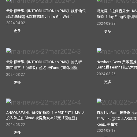
云浩影新碟《INTRODUCTION to PAIN》靓相仙气
冯允谦「拉阔音乐会LAV
爆灯 赤脚落水跳舞高唿：Let’s Get Wet！
新歌《Jay Fung仪态
2024-04-02
2024-03-28
更多
更多
云浩影新碟《INTRODUCTION to PAIN》抢先听
Nowhere Boys 黄淑蔓推《I
Band版 Feanna状态
期间限定「心碎版」签名 被Fans打动眼湿湿
2024-03-26
2024-03-27
更多
更多
ANSONBEAN回母校拍新歌《IMPATIENT》MV 太
首次LiveBand玩新歌
投入险拉伤Cloud 被提及女友即变「面红豆」
厂 Winka@COLLAR感激
Ken出手相救
2024-03-22
2024-03-18
更多