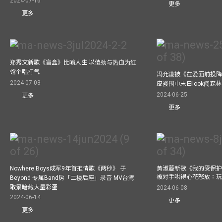
2024-07-16
更多
更多
郑秀文新歌《盲盒》比喻人生 以傻劲与热血为红
馆个唱打气
冯允谦被《在爱面前投降
2024-07-03
皮褛围巾末日look闯森
2024-06-25
更多
更多
Nowhere Boys成军9年首推情歌《两秒》 于
黄淑蔓新歌《我的受保护
被对手哄得心花怒放：
Beyond 专属Band房「二楼后座」录音 MV台湾
取景暗藏大量彩蛋
2024-06-08
2024-06-14
更多
更多