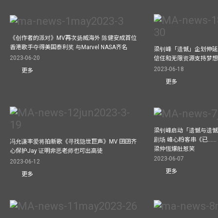
《创作者的派对》MV再次扬威海外 陈健安成首位
香港歌手夺得美国泰利奖 与Marvel NASA齐名
梁钊峰「遗憾」企划伸延
2023-06-20
信任和无限资源支持梦
2023-06-18
更多
更多
梁钊峰启动「遗憾与遗
剧场 峰心粉客串《已……（
冯允谦率爱将拍新歌《寻找隐世巨声》MV 囝囝齐
梁仲恆爆肚惹笑
心保护Jay 证明非恶老师也可出高徒
2023-06-07
2023-06-12
更多
更多