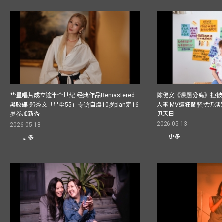
华星唱片成立逾半个世纪 经典作品Remastered
陈健安《课题分离》拒被
黑胶碟 郑秀文「星尘55」专访自爆10岁plan定16
人事 MV遭狂鬧骚扰仍淡
岁参加新秀
见天日
2026-05-13
2026-05-18
更多
更多