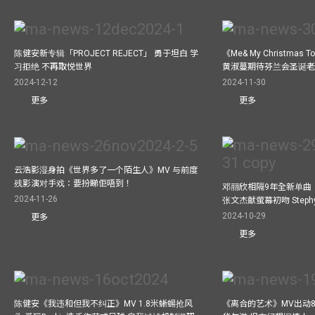
陈健安新专辑「PROJECT REJECT」 勇于坦白 学
《Me& My Christma
习拒绝 不再取悦世界
黄淑蔓期待芬兰会圣诞老人
2024-12-12
2024-11-30
更多
更多
云浩影湿身拍《世界多了一个陌生人》MV 与前度
残影演对手戏：要扮睇佢唔到！
邓丽欣相隔9年全新单曲
2024-11-26
张文杰献萤幕初吻 Step
2024-10-29
更多
更多
陈健安《我违和但我不纠正》MV 1.8米蜥蜴抢风
《离合的艺术》MV出动8