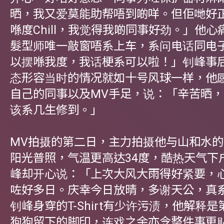
晒，我又爱莫能助帮唔到啲咩。但佢哋好
喺度Chill，我觉得我啲同事好劲。」他
髮型师唯一敲窗唔系上车，系问电话同电
以摆喺我度，我话梗系可以啦！」钊峰事后
态形容当时的情况就如十号风球一样，他
自己的同事以及MV手足，说：「辛苦晒
该系几生修到。」
MV拍摄的第二日，主力拍摄他与山和水
阳光普照，气温更高达34度，酷热天气下
峰却开心说：「上次大风大雨得好紧要，
咗好多日。庆幸今日放晴，多谢天公，真
钊峰身穿的T-Shirt有少许污渍，他解释
狗狗留下的脚印，连戏之余亦令整件事更