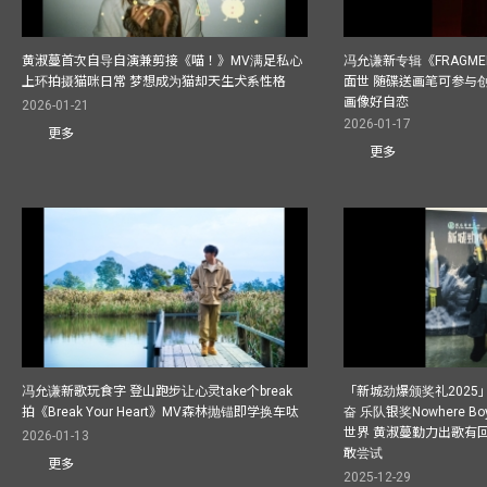
黄淑蔓首次自导自演兼剪接《喵！》MV满足私心
冯允谦新专辑《FRAGMENT
上环拍摄猫咪日常 梦想成为猫却天生犬系性格
面世 随碟送画笔可参与
画像好自恋
2026-01-21
2026-01-17
更多
更多
冯允谦新歌玩食字 登山跑步让心灵take个break
「新城劲爆颁奖礼202
拍《Break Your Heart》MV森林抛锚即学换车呔
奋 乐队银奖Nowhere 
世界 黄淑蔓勤力出歌有回报
2026-01-13
敢尝试
更多
2025-12-29