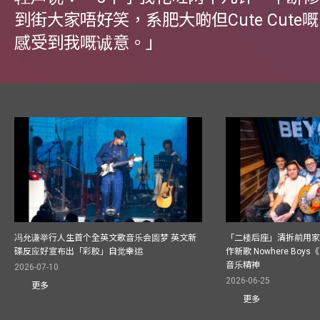
到街大家唔好笑，系肥大啲但Cute Cute
感受到我嘅诚意。」
冯允谦举行人生首个全英文歌音乐会圆梦 英文新
「二楼后座」清拆前用
碟反应好宣布出「彩胶」自觉幸运
作新歌 Nowhere Boy
音乐精神
2026-07-10
2026-06-25
更多
更多