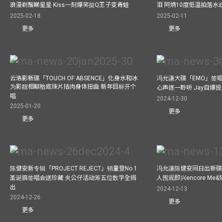
浪漫剃鬚睇星星 Kiss一刻爆笑挞Q王子变青蛙
泪 阿炳10度低温拍落水
2025-02-18
2025-02-11
更多
更多
云浩影新碟「TOUCH OF ABSENCE」化身水和冰
冯允谦大碟「EMO」签唱
为影靓相瞓枱底珠片拮肉身体扭曲 新年目标开个
心声逐一聆听 Jay自爆
唱
2024-12-30
2025-01-20
更多
更多
陈健安新专辑「PROJECT REJECT」销量登No.1
冯允谦陈健安同日出新碟
圣诞搞签唱会送珍藏 夹公仔活动筹五位数字全捐
人围观即兴encore M
出
2024-12-13
2024-12-26
更多
更多