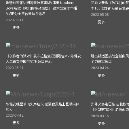
邀请前辈张达明冯素波客串MV演出 Nowhere
郑秀文新歌《致我们的梦想》
Boys新歌《我们的移动城堡》 设大型宣传车播
率100位舞者 从痛苦低
MV走匀全港传递快乐讯息
2023-05-08
2023-05-11
更多
更多
《创作者的派对》获布拉格颁亚洲最佳MV 陈健安
跳出舒适圈挑战全新曲风 
人生首次夺国际奖项 超级开心
全力进军乐坛
2023-05-01
2023-04-26
更多
更多
陈健安经歷单飞失声迷失 感激寂寞路上互相陪伴
郑秀文游走巴黎 古物铁塔
的人
《INCEPTION》名场面
2023-04-12
2023-03-16
更多
更多