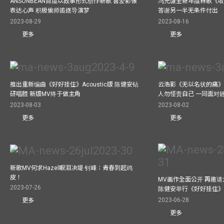
ANSONBEAN首度以故事形式创作新歌 喜爱影像
冯允谦全新年度冧歌《收
表达心声 积极偷师追逐导演梦
答谢另一半无条件付出
2023-08-29
2023-08-16
更多
更多
推出重新编曲《好好挂住》Acoustic版 陈健安钻
云浩影《无以名状的痛》
研唱腔 新版MV终于做主角
人勿怪责自己 一同面对
2023-08-03
2023-08-02
更多
更多
新歌MV何求Hazel眼泪决堤 钊峰：青春到起鸡
皮！
MV画作全面公开 再邀
2023-07-26
陈健安举行《好好挂住
2023-06-28
更多
更多