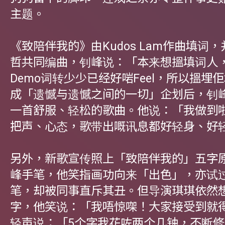
主题。
《致陪伴我的》由Kudos Lam作曲填词
哲共同编曲，钊峰说：「本来想搵填词人，但
Demo词转少少已经好啱Feel，所以搵埋
成「遗憾与遗憾之间的一切」企划后，钊
一首舒服、轻松的歌曲。他说：「我做到
把声、心态，歌带出嘅讯息都好轻身、好
另外，新歌宣传照上「致陪伴我的」五字
峰手笔，他笑指画功向来「出色」，亦试
笔，却被同事直斥其丑。但导演琪琪依然
字，他笑说：「我唔惊㗎！大家接受到就
轻声说：「5个字我花咗两个几钟，不断