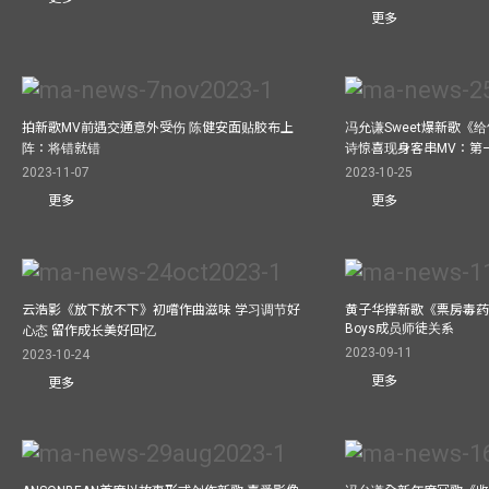
更多
拍新歌MV前遇交通意外受伤 陈健安面贴胶布上
冯允谦Sweet爆新歌《
阵：将错就错
诗惊喜现身客串MV：第
2023-11-07
2023-10-25
更多
更多
云浩影《放下放不下》初嚐作曲滋味 学习调节好
黄子华撑新歌《票房毒药》拍
Boys成员师徒关系
心态 留作成长美好回忆
2023-09-11
2023-10-24
更多
更多