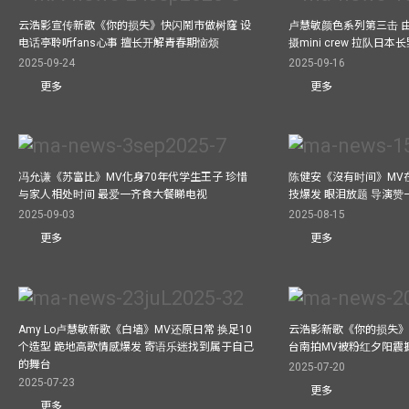
云浩影宣传新歌《你的损失》快闪鬧市做树窿 设
卢慧敏颜色系列第三击 
电话亭聆听fans心事 擅长开解青春期恼烦
摄mini crew 拉队日
2025-09-24
2025-09-16
更多
更多
冯允谦《苏富比》MV化身70年代学生王子 珍惜
陈健安《沒有时间》MV在
与家人相处时间 最爱一齐食大餐睇电视
技爆发 眼泪放题 导演赞
2025-09-03
2025-08-15
更多
更多
Amy Lo卢慧敏新歌《白墙》MV还原日常 换足10
云浩影新歌《你的损失》
个造型 跪地高歌情感爆发 寄语乐迷找到属于自己
台南拍MV被粉红夕阳震
的舞台
2025-07-20
2025-07-23
更多
更多