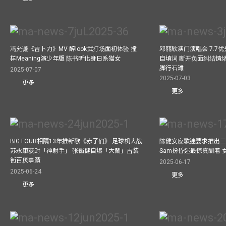
冯允谦《吉卜力》MV 醉look武打场面初体验 撞
邓丽欣澳门演唱会 7.7
样Meaning演少年版 陈书昕化身日系猫女
自填词 断开负面纠结情绪
脚行石滩
2025-07-07
2025-07-03
更多
更多
BIG FOUR相隔13年推新歌《赤子们》 足球机大战
陈健安应歌迷要求推出
苏永康获封「神射手」 张衞健自爆「大鬧」古装
Sam扮昏迷最惊真瞓着
街百厌事蹟
2025-06-17
2025-06-24
更多
更多