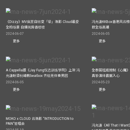
《Dizzy》MV疯狂自转变「晕」浩影 Cloud最爱
冯允谦KKBox香港风云
全粉场景 自爆闺房香喷喷
掀全场高潮
2024-06-07
2024-06-05
更多
更多
A Cappella版《Jay Fung仪态训练学院》上架 冯
全泰国班底炮制《心魔》M
允谦盼梁钊峰教beatbox 齐组无伴奏男团
真挚演绎震撼入心
2024-06-05
2024-05-23
更多
更多
MOKO x CLOUD 云浩影 “INTRODUCTION to
PAIN”签唱会
冯允谦《All That I 
2024-05-19