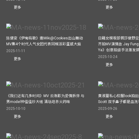
更多
更多
陈健安《伊甸有歌》邀Miki@Cookies出山舞动
日籍女模坂部佩莎做野蛮
MV集4个时代人气女团代表同框派彩蛋感大癫
齐拍MV演情敌 Jay Fung 
Ya》创意拍摄手法激发
2025-11-11
2025-10-24
更多
更多
《我们还有几多时间》MV 云浩影为爱情拆弹 与
黄淑蔓私心校服look拍
男model仲佳佳炒大镬 清场培养火药味
Scott 双手鼻子都是血
2025-10-10
2025-09-26
更多
更多