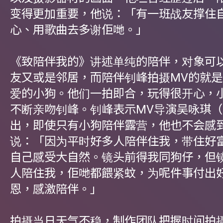
变得更加重要，他说：「有一班战友撑住
心、用歌曲去多谢佢哋。」
《致陪伴我的》讲述单纯的陪伴，对象可
友又或是邻居，而陪伴钊峰拍摄MV的就
爱的小狗。他们一拍即合，玩得很开心，
不断亲吻钊峰。钊峰表示MV导演吴咏琪
出，即使只有小狗陪伴露营，他也不会感
说：「因为平时好多人陪伴住我，带住好
自己感受大自然。镜头前得我同狗仔，但
人陪住我，佢哋都餵紧蚊，为呢件事付出
恩，感激陪伴。」
拍摄当日天气不稳，制作团队把握时间拍