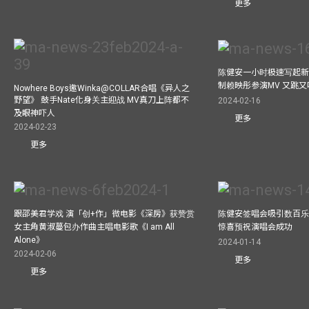
更多
陈健安一小时极速写起新
制赖映彤参演MV 又跳
Nowhere Boys邀Winka@COLLAR合唱《异人之
野望》 鼓手Nate化身关主迎战 MV真刀上阵都不
2024-02-16
及眼神吓人
更多
2024-02-23
更多
跟邵美君学戏 演「创+作」微电影《深房》获赞赏
陈健安签唱会吸引数百乐
女主角黄淑蔓包办作曲主唱电影歌《I am All
惊喜预祝演唱会成功
Alone》
2024-01-14
2024-02-06
更多
更多