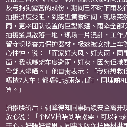
及与狗狗露营的戏份，期间已不时下雨及
拍摄进度受阻，到接近黄昏时间，现场突
雨，更将团队设置的巨型帐篷、雨伞全部
拍摄道具散落一地，现场一片混乱，工作
留守现场奋力保护器材。极速被安排上车
心忡忡，说：「而家好大风、好大雨，同
面，我就喺架车度避雨，好灰，因为佢哋
全部人湿晒。」他自责表示：「我好想救
唔揸7人车！都唔知场雨落几耐，同埋啲
算。」
拍摄腰斩后，钊峰得知同事陆续安全离开
放心说：「个MV拍唔到唔紧要，可以补
开心、好唔好意思。同事为咗保护器材淋