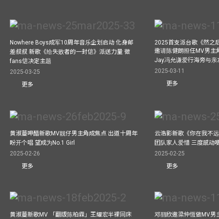
Nowhere Boys成军10周年音乐企划启动 化身邮
2025首支派台歌《然
邀请陈健朗担任MV男主
差叔叔 新歌《给失败者的一封信》派送力量 徵
Jay冯允谦爱行海旁与
fans信决定主题
2025-03-11
2025-03-25
更多
更多
黄淑蔓呷醋新歌MV靓仔男主角成焦点 出道十周年
云浩影新歌《你在我不远
盼开个唱 望成为No.1 Girl
团队家人爱惜 三度感动
2025-02-26
2025-02-25
更多
更多
黄淑蔓新歌MV 「翻版陈柏霖」王耀宏半裸同床
邓丽欣邀梁仲恆做MV男主角