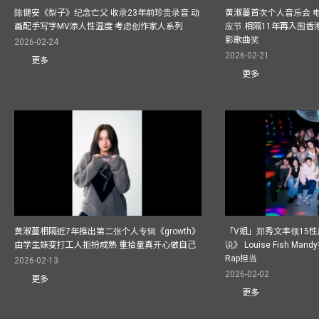
陈健安《梨子》纪念亡父 收录23年前珍贵录音 动
黄淑蔓首次个人音乐会 
画配手写字MV添人性温度 考虑创作家人系列
应节 相隔11年再入围
影歌曲奖
2026-02-24
2026-02-21
更多
更多
黄淑蔓相隔近7年推出第二张个人专辑《growth》
「V姐」郑秀文率领15
由学生妹变打工人拒扮成熟 重拾童真开心做自己
说》 Louise Fish Man
Rap担当
2026-02-13
2026-02-02
更多
更多