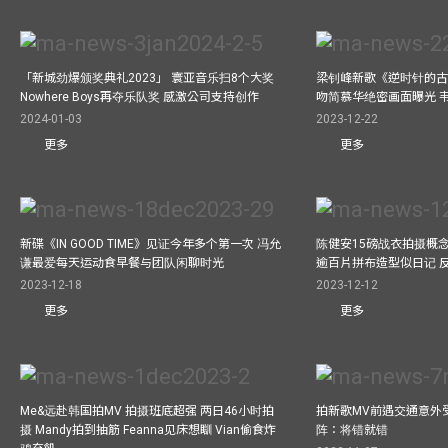
「新城劲爆颁奖典礼2023」 寰亚音乐扫8个大奖
梁钊峰新歌《逆时针的古董
Nowhere Boys再夺乐队奖 感激公司支持创作
吻简慕华绝密画面曝光 韦
2024-01-03
2023-12-22
更多
更多
新碟《IN GOOD TIME》见证今年多个第一次 冯允
陈健安15磅战衣拍摄概念专辑《
谦最爱每天运动食早餐与团队闲聊时光
逾百片拼布造型似日记 
2023-12-18
2023-12-12
更多
更多
Me&远赴韩国拍MV 拍摄班底超强 两日46小时拍
拍新歌MV前遇交通意外
摄 Mandy拍到抽筋 Feanna见床想瞓 Vian偷食炸
阵：将错就错