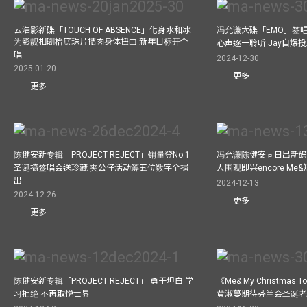
云浩影新碟「TOUCH OF ABSENCE」化身水和冰
冯允谦大碟「EMO」签唱
为影靓相瞓枱底珠片拮肉身体扭曲 新年目标开个
心声逐一聆听 Jay自爆
唱
2024-12-30
2025-01-20
更多
更多
陈健安新专辑「PROJECT REJECT」销量登No.1
冯允谦陈健安同日出新碟
圣诞搞签唱会送珍藏 夹公仔活动筹五位数字全捐
人围观即兴encore M
出
2024-12-13
2024-12-26
更多
更多
陈健安新专辑「PROJECT REJECT」 勇于坦白 学
《Me& My Christma
习拒绝 不再取悦世界
黄淑蔓期待芬兰会圣诞老人