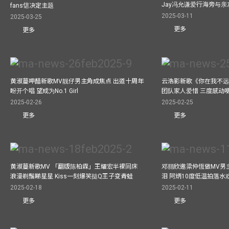
Jay冯允谦爱行海旁与
fans信决定主题
2025-03-11
2025-03-25
更多
更多
黄淑蔓呷醋新歌MV靓仔男主角成焦点 出道十周年
云浩影新歌《你在我不远
盼开个唱 望成为No.1 Girl
团队家人爱惜 三度感动
2025-02-26
2025-02-25
更多
更多
黄淑蔓新歌MV 「翻版陈柏霖」王耀宏半裸同床
邓丽欣邀梁仲恆做MV男主角
浪漫剃鬚睇星星 Kiss一刻爆笑挞Q王子变青蛙
泪 阿炳10度低温拍落水
2025-02-18
2025-02-11
更多
更多