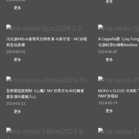
2024-06-08
更多
更多
冯允谦KKBox香港风云榜表演 与高尔宣、MC合唱
A Cappella版《Jay 
掀全场高潮
允谦盼梁钊峰教beatbo
2024-06-05
2024-06-05
更多
更多
全泰国班底炮制《心魔》MV 郑秀文与40位舞者
MOKO x CLOUD 云浩影 “
PAIN”签唱会
真挚演绎震撼入心
2024-05-19
2024-05-23
更多
更多