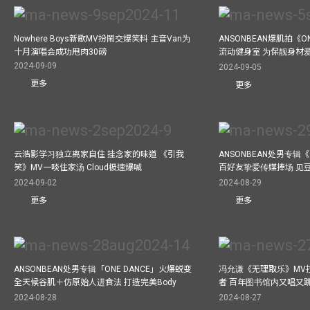
Nowhere Boys新歌MV扮鬧交爆笑料 主音Van为
ANSONBEAN爆肌拍《ON
十月演唱会成功甩肉30磅
流动健身室 为保靓身材
2024-09-09
2024-09-05
更多
更多
云浩影学习独立离家自住 挂念家的味道 《引我
ANSONBEAN处男专辑《
笑》MV一啖住家汤 Cloud极速爆喊
百好友挚爱传媒捧场 见
2024-09-02
2024-08-29
更多
更多
ANSONBEAN处男专辑「ONE DANCE」火爆蜕变
冯允谦《无理取乐》MV
全天候谷肌＋仿原始人进食法 打造完美Body
者 百年图书馆内又唱又
2024-08-28
2024-08-27