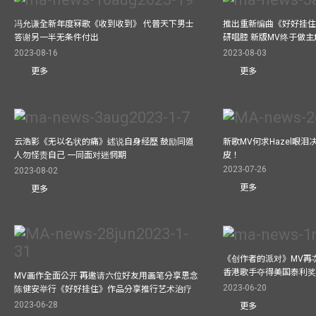
冯允谦全新年度冧歌《收到收到》 代普天下男士
推出重新编曲《好好挂住》A
答谢另一半无条件付出
研唱腔 新版MV终于做主
2023-08-16
2023-08-03
更多
更多
云浩影《无以名状的痛》述说自身经歷 鼓励同道
新歌MV何求Hazel眼
人勿怪责自己 一同面对迷惘期
皮！
2023-07-26
2023-08-02
更多
更多
《创作者的派对》MV再
香港歌手夺得美国泰利奖 与M
MV画作全面公开 再邀请六位好友用画笔分享思念
2023-06-20
陈健安举行《好好挂住》作品分享推行艺术治疗
2023-06-28
更多