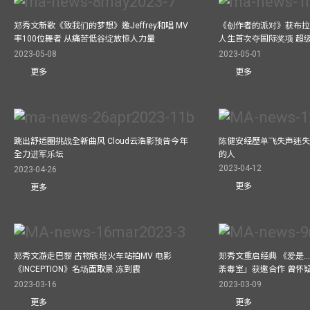
郑秀文新歌《致我们的梦想》邀Jeffrey和唱 MV
《创作者的派对》获布拉
率100位舞者 从痛苦低谷绽放惊人力量
人生首次夺国际奖项 超
2023-05-08
2023-05-01
更多
更多
跳出舒适圈挑战全新曲风 Cloud云浩影预告今年
陈健安经歷单飞失声迷失
全力进军乐坛
的人
2023-04-12
2023-04-26
更多
更多
郑秀文游走巴黎 古物铁塔火车站拍MV 电影
郑秀文重启经典 《爱是..
《INCEPTION》名场面取景 冻到震
荼毒室」获邀合作 曾怀
2023-03-16
2023-03-09
更多
更多