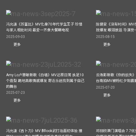
冯允谦《苏富比》MV化身70年代学生王子 珍惜
陈健安《沒有时间》MV在
与家人相处时间 最爱一齐食大餐睇电视
技爆发 眼泪放题 导演赞
2025-09-03
2025-08-15
更多
更多
Amy Lo卢慧敏新歌《白墙》MV还原日常 换足10
云浩影新歌《你的损失》
个造型 跪地高歌情感爆发 寄语乐迷找到属于自己
台南拍MV被粉红夕阳震
的舞台
2025-07-20
2025-07-23
更多
更多
冯允谦《吉卜力》MV 醉look武打场面初体验 撞
邓丽欣澳门演唱会 7.7