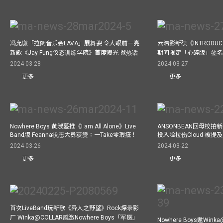
冯允谦「拉阔音乐会LAVA」展舞姿 令人眼前一亮
云浩影新碟《INTRODUCT
新歌《Jay Fung仪态训练学院》首度曝光 掀热话
期间限定「心碎版」签名 
2024-03-28
2024-03-27
更多
更多
Nowhere Boys 黄淑蔓推《I am All Alone》Live
ANSONBEAN回母校拍新歌
Band版 Feanna状态大勇获赞：一Take零瑕疵！
投入险拉伤Cloud 被
2024-03-26
2024-03-22
更多
更多
首次LiveBand玩新歌《异人之野望》Rock爆录影
厂 Winka@COLLAR感激Nowhere Boys「军医」
Nowhere Boys邀Win