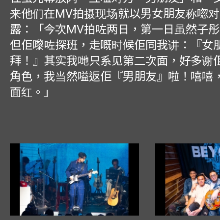
来他们在MV拍摄现场就以男女朋友称唿对方
露：「今次MV拍咗两日，第一日虽然子
但佢嚟咗探班，走嘅时候佢同我讲：『女
拜！』其实我哋只系见第二次面，好多谢
角色，我当然嗌返佢『男朋友』啦！嘻嘻
面红。」