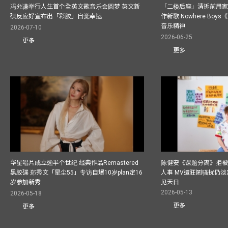
冯允谦举行人生首个全英文歌音乐会圆梦 英文新
「二楼后座」清拆前用
碟反应好宣布出「彩胶」自觉幸运
作新歌 Nowhere Boy
音乐精神
2026-07-10
2026-06-25
更多
更多
华星唱片成立逾半个世纪 经典作品Remastered
陈健安《课题分离》拒被
黑胶碟 郑秀文「星尘55」专访自爆10岁plan定16
人事 MV遭狂鬧骚扰仍淡
岁参加新秀
见天日
2026-05-13
2026-05-18
更多
更多