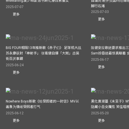
样Meaning演少年版 陈书昕化身日系猫女
自填词 断开负面纠结情绪
脚行石滩
2025-07-07
2025-07-03
更多
更多
BIG FOUR相隔13年推新歌《赤子们》 足球机大战
陈健安应歌迷要求推出
苏永康获封「神射手」 张衞健自爆「大鬧」古装
Sam扮昏迷最惊真瞓着
街百厌事蹟
2025-06-17
2025-06-24
更多
更多
Nowhere Boys新歌《给受困者的一封信》MV以
黑化黄淑蔓《未至于》MV毒杀
画象为情绪受困者打气
隐藏小丑女魔性 笑住唱
2025-06-12
2025-05-20
更多
更多