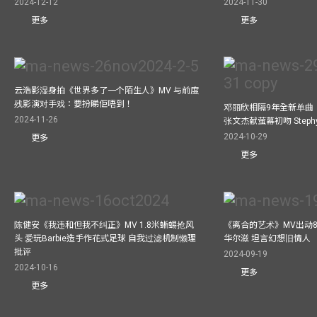
2024-12-12
2024-11-30
更多
更多
云浩影湿身拍《世界多了一个陌生人》MV 与前度
残影演对手戏：要扮睇佢唔到！
邓丽欣相隔9年全新单曲
2024-11-26
张文杰献萤幕初吻 Step
2024-10-29
更多
更多
陈健安《我违和但我不纠正》MV 1.8米蜥蜴抢风
《离合的艺术》MV出动8
头 爱玩Barbie造手作花式足球 自我过滤机制懒理
华尔滋 坦言幻想旧情人
批评
2024-09-19
2024-10-16
更多
更多