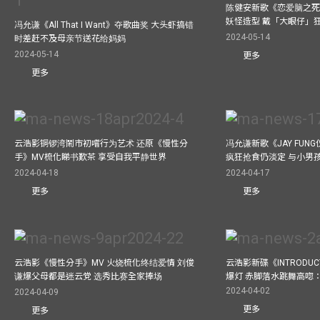
陈健安新歌《恋爱脑之死
妖怪造型 戴「大眼仔」
冯允谦《All That I Want》夺歌曲奖 大头虾搞错
2024-05-14
时差赶不及母亲节送花给妈妈
2024-05-14
更多
更多
云浩影铜锣湾鬧市初嚐行为艺术 还原《慢性分
冯允谦新歌《JAY FUN
手》MV梳化睇书歎茶 享受自我平静世界
疯狂抢食仍淡定 与小男
2024-04-18
2024-04-17
更多
更多
云浩影《慢性分手》MV 火烧梳化终结爱情 刘俊
云浩影新碟《INTRODUCT
谦爆父母都是迷云党 选秀比赛全家捧场
爆灯 赤脚落水跳舞高唿：Let
2024-04-02
2024-04-09
更多
更多