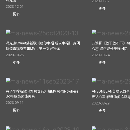
鸡充飢
2023-11-07
2023-12-01
更多
更多
冯允谦Sweet爆新歌《给你幸福 所以幸福》 麦明
云浩影《放下放不下》初
诗惊喜现身客串MV：第一次畀咗你
心态 留作成长美好回忆
2023-10-25
2023-10-24
更多
更多
黄子华撑新歌《票房毒药》拍MV 揭与Nowhere
ANSONBEAN首度以
Boys成员师徒关系
表达心声 积极偷师追逐
2023-09-11
2023-08-29
更多
更多