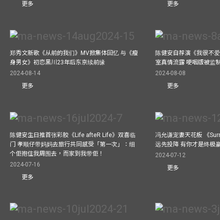
更多
更多
郑秀文新歌《从前的我们》MV掀集体回忆 与《瘦
陈健安自荐演《我很不爱
身男女》初恋黑川23年后东京续前缘
室真情流露 哽咽版被监
2024-08-14
2024-08-08
更多
更多
陈健安生日推首张彩胶《Life afteR Life》双喜临
冯允谦宠妻天花板 《Surren
门 孝顺仔带妈妈去旅行共同感受「第一次」：细
远先投降 有你才是终极
个佢抱住我周围去，而家到我带佢！
2024-07-12
2024-07-16
更多
更多