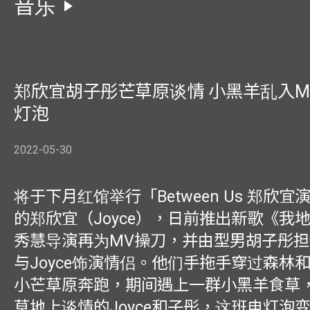
音乐
郑欣宜胡子彤芒草原谈情 小黑羊乱入M
灯泡
2022-05-30
将于下月红馆举行「Between Us 郑欣宜演
的郑欣宜（Joyce），日前推出新歌《我
秀慧导演再为MV操刀，并由型男胡子彤
与Joyce饰演情侣。他们手拖手穿过森林
小芒草原奔跑，期间遇上一群小黑羊食草
草地上谈情的Joyce和子彤，这班电灯泡