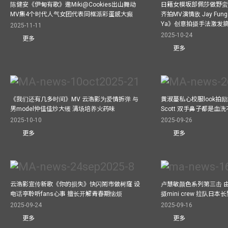
陈健安《伊甸有歌》邀Miki@Cookies出山舞动
日籍女模坂部佩莎做野蛮
MV集4个时代人气女团代表同框派彩蛋感大癫
齐拍MV演情敌 Jay Fung 
Ya》创意拍摄手法激发
2025-11-11
2025-10-24
更多
更多
《我们还有几多时间》MV 云浩影为爱情拆弹 与
黄淑蔓私心校服look拍
男model仲佳佳炒大镬 清场培养火药味
Scott 双手鼻子都是血
2025-10-10
2025-09-26
更多
更多
云浩影宣传新歌《你的损失》快闪鬧市做树窿 设
卢慧敏颜色系列第三击 
电话亭聆听fans心事 擅长开解青春期恼烦
摄mini crew 拉队日
2025-09-24
2025-09-16
更多
更多