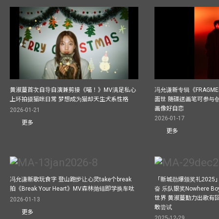
黄淑蔓首次自导自演兼剪接《喵！》MV满足私心
冯允谦新专辑《FRAGMENT
上环拍摄猫咪日常 梦想成为猫却天生犬系性格
面世 随碟送画笔可参与
画像好自恋
2026-01-21
2026-01-17
更多
更多
冯允谦新歌玩食字 登山跑步让心灵take个break
「新城劲爆颁奖礼202
拍《Break Your Heart》MV森林抛锚即学换车呔
奋 乐队银奖Nowhere 
世界 黄淑蔓勤力出歌有回报
2026-01-13
敢尝试
更多
2025-12-29