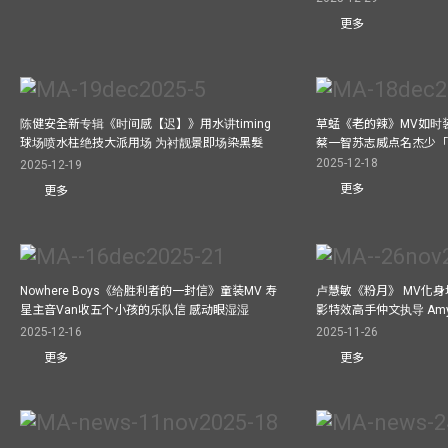
更多
陈健安全新专辑《时间感【迟】》用水讲timing
草蜢《老的辣》MV如时
球场喷水柱绝技大派用场 为衬靓景即场染黑髮
蔡一智苏志威点名杰少「D
2025-12-18
2025-12-19
更多
更多
Nowhere Boys《给胜利者的一封信》童装MV 寿
卢慧敏《粉月》 MV化身
星主音Van收五个小孩的乐队信 感动眼湿湿
影特效高手仲文执导 Am
2025-12-16
2025-11-26
更多
更多