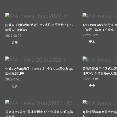
陈健安《创作者的派对》MV爆肌 本原族族长归位
ANSONBEAN沉迷写词 
唤醒人们创作魂
「自己」欺凌几乎窒息
2022-07-22
2022-08-03
更多
更多
钊峰JayFung联手《火烧心》 揭发女友装交友app
云浩影筹备年半正式出道
出轨喊到泪干
仙气MV 全海景睡在大自
2022-05-05
2022-07-20
更多
更多
冯允谦MV分饰8角演技爆发 成长变得敏感 解锁搞
郑欣宜登年度女歌手金奖