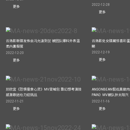
2022-12-28
更多
更多
云浩影新碟发佈会冯允谦到贺 被团队爆料外表温
云浩影处女碟藏惊喜彩蛋
柔内裏倔强
睇
2022-12-19
2022-12-20
更多
更多
郑欣宜《恐惧蚕食心灵》MV变喊包 靠幻想考演技
ANSONBEAN假戏真做肉
感激歌迷给力迎挑战
PAIN》MV被队肿太阳穴
2022-11-21
2022-11-16
更多
更多