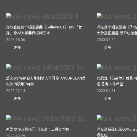
郑欣宜红馆个唱主题曲《Believe Us》 MV「替
冯允谦个唱主题曲《入场
身」身材太夸要做缩胸手术
士散播正能量 感染红馆
2023-03-06
2023-02-20
更多
更多
舒文Wyman合力炮制情人节冧歌 ANSONBEAN首
郑欣宜《仍会等》触到内
次为情歌填Rap词
活 思考中寻希望
2023-02-14
2023-01-31
更多
更多
新碟发佈双喜临门 冯允谦：三月红馆见
冯允谦新碟纪录LOVE &
眼红红
2022-12-29