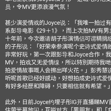
员，令MV更添浪漫气氛！
甚少演爱情戏的Joyce说：「我唯一拍过
系彭导电影《29＋1》，而上次拍MV有
十年前，今次邀请胡子彤演情侣可谓精挑
的子彤说：「好荣幸参演呢个史诗式爱情
非常好玩，第一次跟彭导和Joyce合作，
MV，拍戏又无爱情缐，所以特別期待我
拍爱情故事嘅人会擦出咩火花。」彭秀慧
听呢首歌已经好感动，好想拍成史诗式爱
有好多经歷和障碍，只要相信就有希望。
此外，日前Joyce约埋子彤IG开直播睇M
住萤光幕放闪，互嗌对方「男朋友」和「