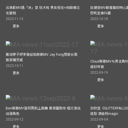
云浩影MV遇「冰」变 玩大咗 男友视觉+肉麻情话
陈健安MV献萤幕初吻心
毛管戙
怒吼全身抖震
2022-11-15
2022-10-18
更多
更多
邀请廖子妤李骏硕拍新歌MV Jay Fung想放长假
旅游攞灵感
Cloud新歌MV与男主角
2022-10-11
返好样衰
2022-09-19
更多
更多
Ben新歌MV冒风雨街上跳舞 黄淑蔓助攻 唱尽游戏
郑欣宜《GLITTERFAL
动漫角色
造型 洒金粉magic
2022-09-12
2022-09-04
更多
更多