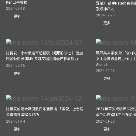
Ken出手相救
野望》 鼓手Nate化身
2024-03-18
及眼神吓人
2024-02-23
更多
更多
陈健安一小时极速写起新歌《唔明你讲乜》 邀监
跟邵美君学戏 演「创+
制赖映彤参演MV 又跳又唱尽情破坏释放压力
女主角黄淑蔓包办作曲主唱电
Alone》
2024-02-16
2024-02-06
更多
更多
陈健安签唱会吸引数百乐迷撑场 「萤萤」上台送
2024年首张成绩表 冯
惊喜预祝演唱会成功
单飞后首踏叱咤台攞奖 
2024-01-14
2024-01-03
更多
更多