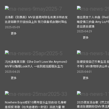
云浩影《別畏高》MV获香港网球名将黄泽林启发
推出首支个人单曲《Red 
比赛如歌手开骚独自上阵 努力装备机会随时降临
喻爱情三步曲 Amy L
走出逝去感情
2025-05-09
2025-04-29
更多
更多
冯允谦推英文歌《She Don’t Love Me Anymore》
陈健安按自己节奏生活 
MV罕以鬚根Look示人 一镜到底现超强执生力
不早》MV食物俘虏山羊
2025-04-25
2025-04-01
更多
更多
Nowhere Boys成军10周年音乐企划启动 化身邮
2025首支派台歌《然
邀请陈健朗担任MV男主
差叔叔 新歌《给失败者的一封信》派送力量 徵