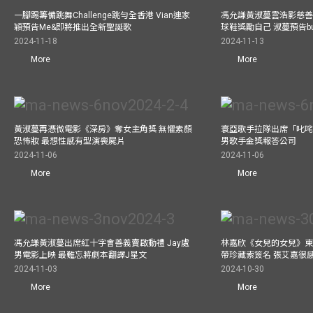
一腳踢籌備跳舞Challenge跳勻全香港 Vian連家
馮允謙黃淑蔓雲浩影慈善活
穎預告Me&即將推出全新聖誕歌
球鞋獎勵自己 淑蔓預告bus
2024-11-18
2024-11-13
More
More
黃淑蔓再憑微電影《深房》奪女主角獎 無懼素顏
寰亞歌手拉隊出席「叱咤
恐怖妝 最想性感有型演喪屍片
男歌手金獎報答公司
2024-11-06
2024-11-06
More
More
馮允謙黃淑蔓出席紅十字會善義賣啟動禮 Jay處
林嘉欣《女兒的女兒》東
男電影上映 最難忘將劇本翻譯J星文
帶珍藏索簽名 張艾嘉很
2024-11-03
2024-10-30
More
More