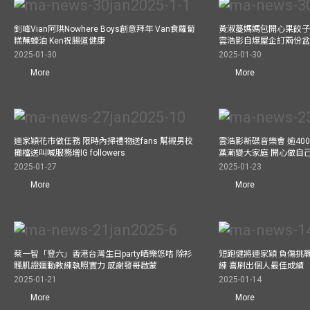
釗峰Vian阿珙Nowhere Boys創意拜年 Van食蘿蔔
黃淑蔓媽媽包開心果餃子 
糕蘸蠔油 Ken祝腸道健康
雲浩影自爆屋企訂兩份盆
2025-01-30
2025-01-30
More
More
連家穎花市做任務 限時內掃禮物送fans 幫襯男校
雲浩影新碟音樂會 逾40
攤檔送叫喊服務增IG followers
黨漸變大家庭 開心做自
2025-01-27
2025-01-23
More
More
蔡一智「登六」香港台灣生日party晒樂悠咭 除衫
短跑健將連家穎 負傷挑戰
騷肌證運動教練執照實力 感謝發哥啟蒙
練 喜刷出個人最佳成績
2025-01-21
2025-01-14
More
More