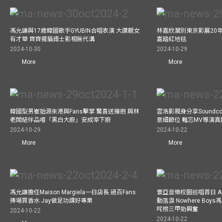
馮允謙與17歲韓國歌手GYUBIN合唱表演 大讚靚女
林嘉欣濶別東京影展20
有才華 齊齊擺貓甫士影相無代溝
嘉踏紅地毯
2024-10-30
2024-10-29
More
More
韓國型男崔始源來港與Fans擊掌 驚喜送擁抱 與林
雲浩影親身分享Soundc
老闆結伴品嚐「黑白大廚」安成宰下廚
意細節位 難忘MV導演
2024-10-29
2024-10-22
More
More
馮允謙擔任Maison Margiela一日店長 過百Fans
寰亞音樂校園巡唱首日 A
捧場買香水 Jay做足功課好專業
動落淚 Nowhere Bo
咤榜三甲勁興奮
2024-10-22
2024-10-22