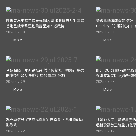
陳健安為東華三院拳賽獻唱 籲擁抱健康人生 喜遇
黃淑蔓動漫節開幕 演唱
香港星級拳擊運動員曹星如、潘啟情
Cosplay「守護甜心」
2025-07-30
2025-07-30
More
More
草蜢相隔一年再踏舞台 傑仔感覺似「初戀」 笑言
BIG FOUR倒數兩周開
開腦後勁過AI 挑戰明年40周年紅館騷
梁漢文追問Dicky蜈蚣
2025-07-29
2025-07-24
More
More
馮允謙演出《甚麼是喜劇》音樂會 向香港喜劇電
「愛心大使」黃淑蔓雲浩
影致敬
唱新歌發放正能量 打動
2025-07-22
2025-07-17