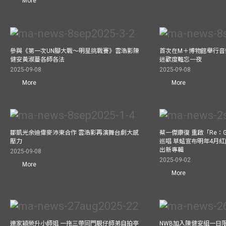
More
參與《第一次UN腳大戰～明星挑戰賽》雲浩影陳
首次在M＋博物館舉行音樂會
健安黃淑蔓各師各法
迷歡度難忘一夜
2025-09-08
2025-09-08
More
More
鄒凱光余迪偉麥沛東合作 雲浩影再演舞台劇大感
蔡一傑康復 重啟「Re：G
壓力
巡唱 草蜢宣布明年4月紅
出新專輯
2025-09-08
2025-09-02
More
More
連家穎榮升小師姐 一拖三帶同門靚仔師弟自拍亭
NWB加入陳健安組一日限定樂