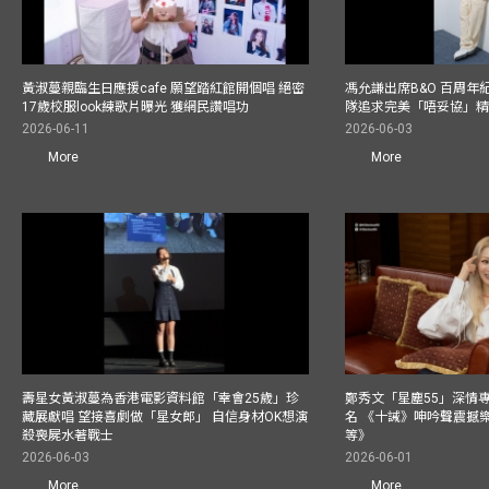
黃淑蔓親臨生日應援cafe 願望踏紅館開個唱 絕密
馮允謙出席B&O 百周年
17歲校服look練歌片曝光 獲網民讚唱功
隊追求完美「唔妥協」
2026-06-11
2026-06-03
More
More
壽星女黃淑蔓為香港電影資料館「幸會25歲」珍
鄭秀文「星塵55」深情
藏展獻唱 望接喜劇做「星女郎」 自信身材OK想演
名 《十誡》呻吟聲震撼樂壇
殺喪屍水著戰士
等》
2026-06-03
2026-06-01
More
More