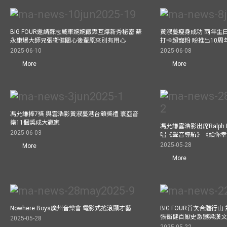
BIG FOUR邀請蘇志威車婉婉飯聚互爆新秀秘密 蘇
黃淑蔓瘦身成功 兩年生
永康爆大師兄張衞健關心後輩原來別有用心
打卡超寵粉 盼推出10周
2025-06-10
2025-06-08
More
More
馮允謙捧7獎 與雲浩影黃淑蔓港台頒獎禮 寰亞音
樂11個獎成大贏家
馮允謙雲浩影出席Ralph L
2025-06-03
唱《聲音導航》《給你
2025-05-28
More
More
Nowhere Boys廣州音樂會 電影式搖滾顯才藝
BIG FOUR首次合體行
張衞健百厭史激嬲梁漢文
2025-05-28