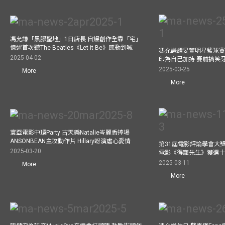
馮允謙「黑膠聖地」1日店長 自爆創作全靠「宅」
憶述首次聽The Beatles《Let it Be》感動到喊
馮允謙譚旻萱明星籃球賽 
2025-04-02
印為自己加持 賽前搞笑
2025-03-25
More
More
寰亞電影中環Party 古天樂Natalie岑麗香捧場
ANSONBEAN主攻動作片 Hillary盼演虐心愛情
第31屆電影評論學會大獎
2025-03-20
電影《得寵先生》獲選
2025-03-11
More
More