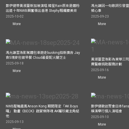
鄭伊健帶黃淑蔓新加坡演唱 韓星Rain原來是麵粉
馮允謙因一句歌詞引發靈感
出道十年NWB興奮衝出香港 Stephy騷纖腰美背
傾心事
2025-10-02
2025-09-23
More
More
馮允謙雲浩影駕麵包車遊走busking拍新廣告 Jay
食5塊麥包做早餐 Cloud最愛配火腿芝士
黃淑蔓雲浩影為東華三院
2025-09-18
費醫療捐助服務計劃
2025-09-16
More
More
NWB壓軸嘉賓Anson Kong 期間限定「AK Boys
鄭伊健歌迷聚會日本fans
囉」 動畫《BECK》啟蒙樂隊魂 AK曬珍藏主角結
橫濱舉行個人演唱會
他
2025-09-10
2025-09-13
More