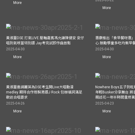
2025-05-22
More
More
黃淑蔓DSE 打氣LIVE 壓軸嘉賓馮允謙陳健安 安仔
惠康推出「食早餐呀惠」
唱到氣咳當特別版 Jay考完試即作曲放鬆
心 鼓勵學童多吃均衡早
2025-04-30
2025-04-30
More
More
黃淑蔓邀請麗英為DSE考生開Live大唱動漫
Nowhere Boys五子到旺
medley 期待合作炮製港版J Rock 包辦填詞滿足
年輕Busker分享舞台 
歌迷合唱要求
親述花一年半時間重修
2025-04-26
2025-04-23
More
More