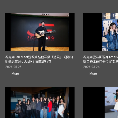
馮允謙Fan Meet送親簽結他冧爆「追風」 唱歌合
馮允謙雲浩影現身America
照錄志氣bite Jay盼組團義跑行善
驗音樂主題打卡位 訂製
2026-05-25
2026-03-24
More
More