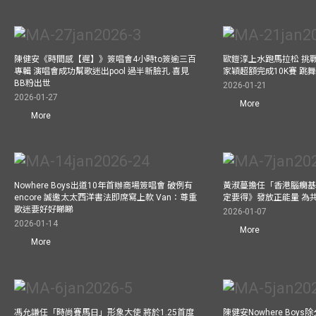
陳健安《時間感【遲】》簽唱會4小時to簽逾三百
歐鎧淳上水跑馬拉松 挑
專輯 演唱會成功幫歌迷出pool 過半新臉孔 喜見
家穎超額完成10K賽 跳
BB粉出世
2026-01-21
2026-01-27
More
More
Nowhere Boys出道10年首辦商場簽唱會 破例有
黃淑蔓擔任「香港腦癇基
encore 誠邀太太西洋書法即席寫上款 Van：尊重
定要得》發放正能量 為
歌迷要好好睇睇
2026-01-07
2026-01-14
More
More
馮允謙任「時尚賽馬日」形象大使 將於1.25首度
陳健安Nowhere Boy