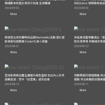
興細數車款歷史資訊冷知識 全場驚讚
約玩Game 頭獎開車接
2024-09-02
2024-08-30
More
More
蔡穎恩出席芬蘭時尚品牌Marimekko活動 愛衫愛
草蜢黃淑蔓華麗演出「星光
廚具愛玩遊戲機 Evelyn化身小頑童
程來港捧場 林曉峰非常
2024-08-21
2024-08-12
More
More
雲浩影與歌迷慶生獲贈米線型蛋糕 剖白內心世界
倒數兩個月個唱開鑼 馮
感觸落淚：想令「迷雲黨」感到自豪
運動 笑言無腹肌就騷美
2024-08-12
2024-08-11
More
More