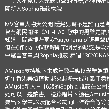
了新人不見其人先聽其聲的傳統,迅速推出Offi
開新人Sophia雅荍樣貌。
MV客串人物大公開 隱藏男聲不是誰而是
曾有網民關注《AH-HA》歌中的男聲是誰,
知道中間穿插左兩次“sayonana o”嘅男
但在Official MV就解開了網民的疑惑,是
中驚喜客串,與Sophia雅荍 舞唱 "SOYONAN
AMusic支持旗下未成年歌手應以學業為重
近年香港樂壇蓬勃,越來越多未成年歌手乘
AMusic新人 ╴16歲的Sophia 雅荍在公
她可以一邊讀書,一邊錄唱片。過往Amusi
要出國學生,以及配合考試而叫停錄音等等