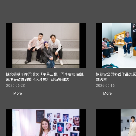
陳奕迅楊千嬅梁漢文「華星三寶」同車密友 由跳
陳健安公開多首作品的原始
鳳陽花鼓講到拍《大激想》 踎街揭雜誌
點害羞
2026-06-23
2026-06-16
More
More