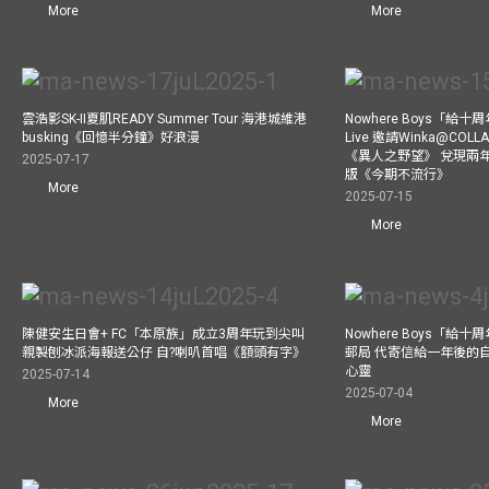
More
More
雲浩影SK-II夏肌READY Summer Tour 海港城維港
Nowhere Boys「給
busking《回憶半分鐘》好浪漫
Live 邀請Winka@CO
《異人之野望》 兌現兩
2025-07-17
版《今期不流行》
More
2025-07-15
More
陳健安生日會+ FC「本原族」成立3周年玩到尖叫
Nowhere Boys「給
親製刨冰派海報送公仔 自?喇叭首唱《額頭有字》
郵局 代寄信給一年後的自
心靈
2025-07-14
2025-07-04
More
More