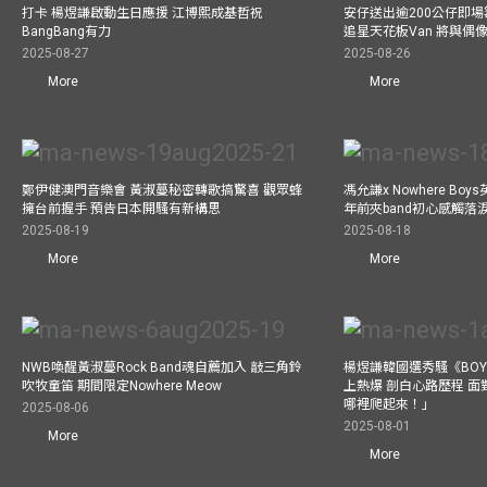
打卡 楊煜謙啟動生日應援 江博熙成基哲祝
安仔送出逾200公仔即場
BangBang有力
追星天花板Van 將與
2025-08-27
2025-08-26
More
More
鄭伊健澳門音樂會 黃淑蔓秘密轉歌搞驚喜 觀眾蜂
馮允謙x Nowhere Bo
擁台前握手 預告日本開騷有新構思
年前夾band初心感觸落
2025-08-19
2025-08-18
More
More
NWB喚醒黃淑蔓Rock Band魂自薦加入 敲三角鈴
楊煜謙韓國選秀騷《BOYS 
吹牧童笛 期間限定Nowhere Meow
上熱爆 剖白心路歷程 
哪裡爬起來！」
2025-08-06
2025-08-01
More
More