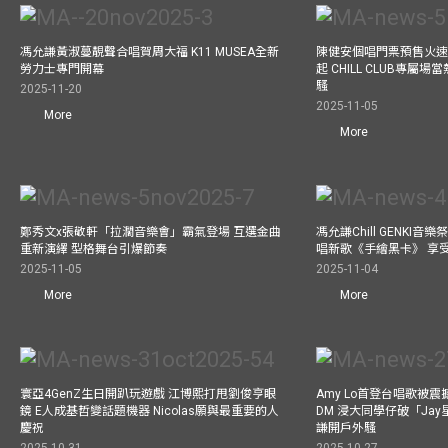
馮允謙黃淑蔓靚聲合唱賀周大福 K11 MUSEA全新
陳健安個唱門票預售火
勞力士專門開幕
起 CHILL CLUB專屬
騷
2025-11-20
2025-11-05
More
More
鄭秀文x張敬軒「拉濶音樂會」霸氣登場 互選金曲
馮允謙Chill GENKI音
重新演繹 型格舞台引爆節奏
唱新歌《手繪黑卡》 享
2025-11-05
2025-11-04
More
More
寰亞4GenZ生日開趴玩遊戲 江博熙打甩劉俊亨眼
Amy Lo首登台唱歌被
鏡 E人成基哲變話題機器 Nicolas願與最重要的人
DM 浸大同學仔破「Ja
慶祝
謙開戶外騷