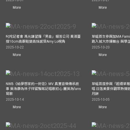
2025-10-31
2025-10-27
More
More
叱咤記者會 馮允謙望攞「男金」報答公司 黃淑蔓
草蜢首次參與加MA Family 
撐10cm高跟鞋變高妹感受Amy Lo視角
跳入城大炸爆舞台 與學
2025-10-22
2025-10-20
More
More
NWB《給夢想家的一封信》MV 真實音樂傳承故
草蜢首度參與「超級草莓
事 吳浩康為林子祥留鬚銘記唱歌初心 麗英為fans
唱 日落美景伴觀眾熱情
寫歌
月餅
2025-10-14
2025-10-05
More
More