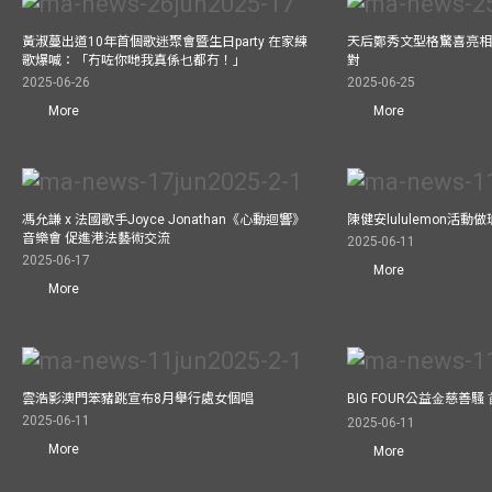
黃淑蔓出道10年首個歌迷聚會暨生日party 在家練
天后鄭秀文型格驚喜亮相C
歌爆喊：「冇咗你哋我真係乜都冇！」
對
2025-06-26
2025-06-25
More
More
馮允謙 x 法國歌手Joyce Jonathan《心動迴響》
陳健安lululemon活
音樂會 促進港法藝術交流
2025-06-11
2025-06-17
More
More
雲浩影澳門笨豬跳宣布8月舉行處女個唱
BIG FOUR公益⾦慈善
2025-06-11
2025-06-11
More
More