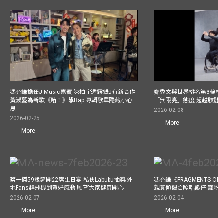
馮允謙擔任J Music嘉賓 陳柏宇透露雙J有新合作
鄭秀文與世界排名第3輪
黃淑蔓為新歌《喵！》學Rap 專輯歌單隱藏小心
「無限亮」態度 超越肢
思
2026-02-08
2026-02-25
More
More
蔡一傑59歲筵開22席生日宴 私伙Labubu抽獎 外
馮允謙《FRAGMENTS O
地Fans趕飛機到賀好感動 願望大家健康開心
親簽傾偈合照唱歌仔 寵粉
2026-02-07
2026-02-04
More
More