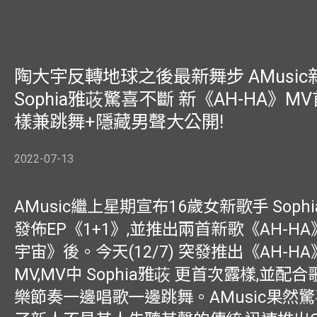
陶大宇反轉地球之後最新舞步 AMusic
Sophia雅荍驚喜不斷 新《AH-HA》M
樣兼跳舞+隱藏男聲大公開!
2022-07-13
AMusic繼上星期宣布16歲女新歌手 Sophi
發佈EP《1+1》,並推出兩首新歌《AH-H
宇宙》後。今天(12/7) 突發推出《AH-HA》Of
MV,MV中 Sophia雅荍 更首次露樣,並
樂節奏一邊唱歌一邊跳舞。AMusic果然驚