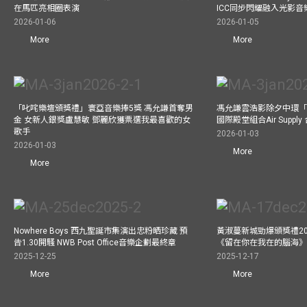
在馬匹亮相圈表演
ICC同步閃耀融入光影音
2026-01-06
2026-01-05
More
More
「叱咤樂壇頒獎禮」寰亞音樂捧5獎 馮允謙首奪男
馮允謙雲浩影除夕中環「
金 女新人銀獎盧慧敏 鄧麗欣獲票選我最喜歡的女
國際殿堂組合Air Suppl
歌手
2026-01-03
2026-01-03
More
More
Nowhere Boys 西九聖誕市集演出忠粉晒珍藏 預
黃淑蔓新城勁爆頒獎禮20
告1.30開騷 NWB Post Office音樂企劃最終章
《留在你在我在的腦海
2025-12-25
2025-12-17
More
More