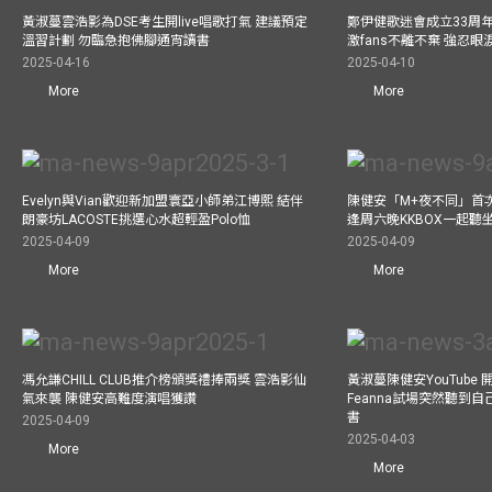
黃淑蔓雲浩影為DSE考生開live唱歌打氣 建議預定
鄭伊健歌迷會成立33周年 
溫習計劃 勿臨急抱佛腳通宵讀書
激fans不離不棄 強忍
2025-04-16
2025-04-10
More
More
Evelyn與Vian歡迎新加盟寰亞小師弟江博熙 結伴
陳健安「M+夜不同」首
朗豪坊LACOSTE挑選心水超輕盈Polo恤
逢周六晚KKBOX一起聽
2025-04-09
2025-04-09
More
More
馮允謙CHILL CLUB推介榜頒獎禮捧兩獎 雲浩影仙
黃淑蔓陳健安YouTube 開
氣來襲 陳健安高難度演唱獲讚
Feanna試場突然聽到
書
2025-04-09
2025-04-03
More
More