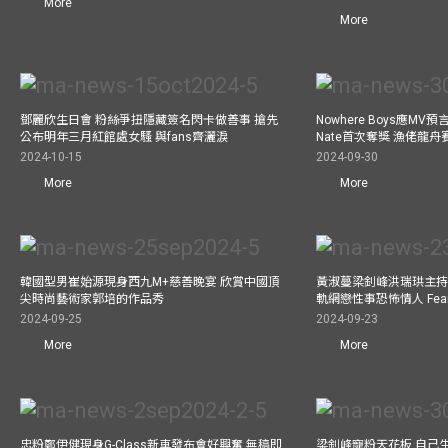
More
More
鄧麗欣生日會 粉絲爭扭隱藏簽名閃卡做善事 搶先
Nowhere Boys應M
公布明年三月紅館處女騷 與fans齊灑淚
Nate首次奪獎 漁佬龍
2024-10-15
2024-09-30
More
More
韓國型男崔始源現身西九M+慈善晚宴 欣賞中國頂
黃淑蔓梁釗峰洪瑞珙主持
尖時尚藝術家郭培的作品秀
軌網戀性事恐怖情人 Fe
2024-09-25
2024-09-23
More
More
忠粉鄭伊健現身G-Class新車發布會好興奮 無稿即
梁釗峰寵粉天花板 自己生