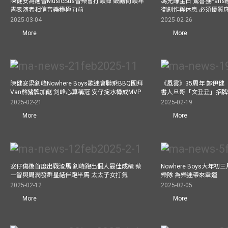
陳健安為延音MusicSus音樂會打頭陣 鼓勵街頭年
馮允謙生日 驚喜獲Fan
青表演者相信音樂積極向前
衡創作與休息 必須優質
2025-03-04
2025-02-26
More
More
陳健安梁釗峰Nowhere Boys歌迷會聯乘BBQ團拜
《風雲》35周年 鄭伊健
Van熬豬髀加餸 釗峰心算稱冠 安仔掟水樽成MVP
書人旦哥「文丑丑」招牌
2025-02-21
2025-02-19
More
More
安仔傷後首度出戰渣馬 釗峰跑出個人最佳成績 蔡
Nowhere Boys大年
一智與周潤發群星結伴跑半馬 太太子女打氣
樂隊 為樂迷帶來幸運
2025-02-12
2025-02-05
More
More