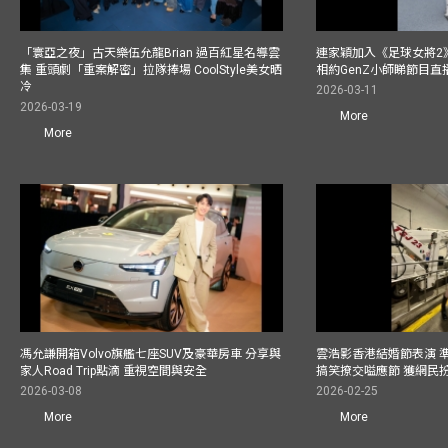
「寰亞之夜」古天樂伍允龍Brian 過百紅星名導雲
連家穎加入《足球女將2
集 重頭劇「重案解密」拉隊捧場 CoolStyle美女晒
相約GenZ小師睇節目直
冷
2026-03-11
2026-03-19
More
More
馮允謙開箱Volvo旗艦七座SUV及豪華房車 分享與
雲浩影香港結婚節表演 
家人Road Trip點滴 重視空間與安全
搞笑撩交嗌應節 獲網民
2026-03-08
2026-02-25
More
More