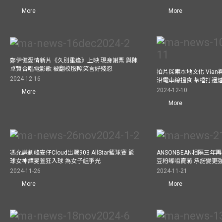
More
More
鄭伊健愛情新片《久別重逢》上映 現身謝票 與陳
卓賢合唱電影歌 被翻校服照笑言好殘忍
拍片探索本地文化 Vian與外
2024-12-16
沿電車線搵食 茶檔打邊
2024-12-10
More
More
馮允謙釗峰安仔Cloud出戰903 AllStar籃球賽 籃
ANSONBEAN相隔三
球女神譚旻萱狂入球 為女子組爭光
豆粉嘟咀賣萌 承諾變更
2024-11-26
2024-11-21
More
More