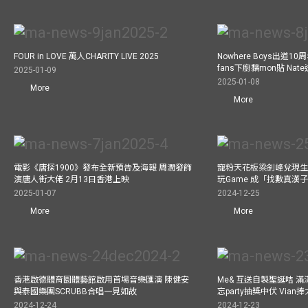
FOUR in LOVE 萬人CHARITY LIVE 2025
Nowhere Boys出道1
fans下廚黐mon貼 Nat
2025-01-09
2025-01-08
More
More
電影《唐探1900》發布全新預告及海報 周潤發飾
寵粉天花板梁釗峰兌現生
演唐人街大佬 2月13日香港上映
玩Game 成「找數真漢
2025-01-07
2024-12-25
More
More
香港啟德體育園體藝館啟用首場音樂匯演 陳健安
Me& 互送自製聖誕咭 
與泰國樂團SCRUBB合唱一見如故
忘party抽獎中伏 Via
2024-12-24
2024-12-23