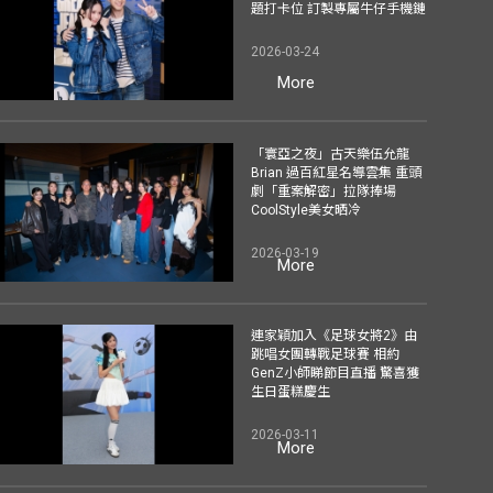
題打卡位 訂製專屬牛仔手機鏈
2026-03-24
More
「寰亞之夜」古天樂伍允龍
Brian 過百紅星名導雲集 重頭
劇「重案解密」拉隊捧場
CoolStyle美女晒冷
2026-03-19
More
連家穎加入《足球女將2》由
跳唱女團轉戰足球賽 相約
GenZ小師睇節目直播 驚喜獲
生日蛋糕慶生
2026-03-11
More