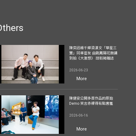
Others
陳奕迅楊千嬅梁漢文「華星三
寶」同車密友 由跳鳳陽花鼓講
到拍《大激想》 踎街揭雜誌
2026-06-23
More
陳健安公開多首作品的原始
Demo 笑言赤裸得有點害羞
2026-06-16
More