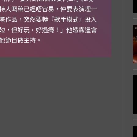
持人嘅稿已經唔容易，仲要表演埋一
嘅作品，突然要轉『歌手模式』投入
攰，但好玩，好過癮！」他透露還會
他節目做主持。