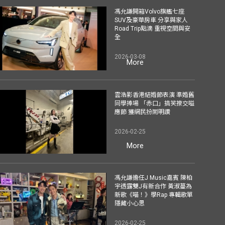
馮允謙開箱Volvo旗艦七座
SUV及豪華房車 分享與家人
Road Trip點滴 重視空間與安
全
2026-03-08
More
雲浩影香港結婚節表演 準婚舊
同學捧場 「赤口」搞笑撩交嗌
應節 獲網民扮鬧明讚
2026-02-25
More
馮允謙擔任J Music嘉賓 陳柏
宇透露雙J有新合作 黃淑蔓為
新歌《喵！》學Rap 專輯歌單
隱藏小心思
2026-02-25