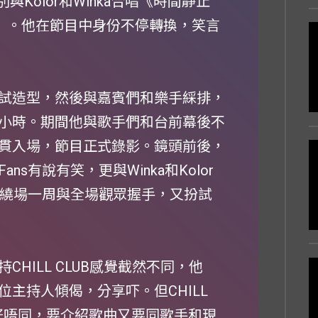
Kolor和Winka合唱《時間靜止
的》。他在節目中身份不停轉換，笑言
試造型，然後與嘉賓們和樂手綵排，
小時。期間他與歌手們和台前幕後不
貫入場，節目正式錄影。鏡頭前後，
s有說有笑，更與Winka和Kolor
更繞場一周與全場觀眾握手，又扮試
HILL CLUB感覺截然不同，他
主持人傾偈，分享吓。但CHILL
目好唔同，要介紹歌曲又要同歌手和現