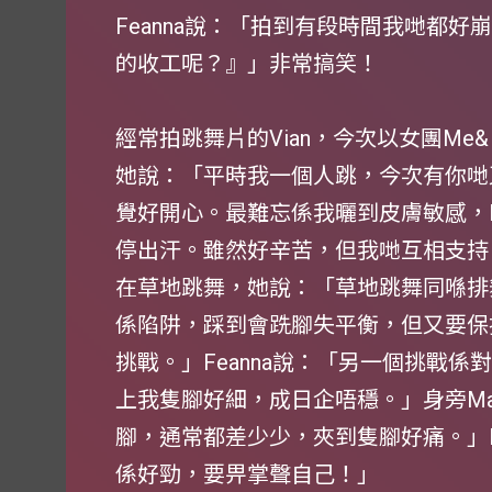
Feanna說：「拍到有段時間我哋都好
的收工呢？』」非常搞笑！
經常拍跳舞片的Vian，今次以女團Me& 身
她說：「平時我一個人跳，今次有你哋又有
覺好開心。最難忘係我曬到皮膚敏感，Fe
停出汗。雖然好辛苦，但我哋互相支持，
在草地跳舞，她說：「草地跳舞同喺排
係陷阱，踩到會跣腳失平衡，但又要保
挑戰。」Feanna說：「另一個挑戰
上我隻腳好細，成日企唔穩。」身旁Ma
腳，通常都差少少，夾到隻腳好痛。」F
係好勁，要畀掌聲自己！」