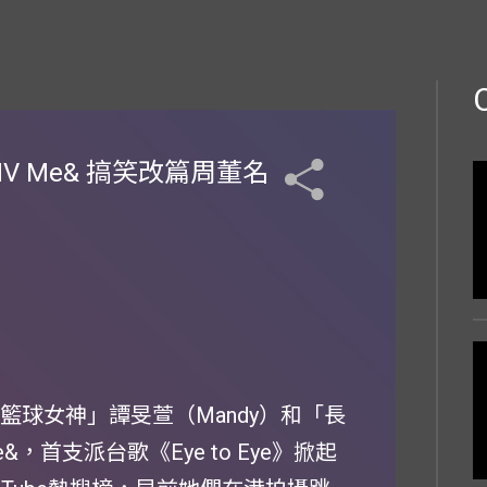
MV Me& 搞笑改篇周董名
「籃球女神」譚旻萱（Mandy）和「長
，首支派台歌《Eye to Eye》掀起