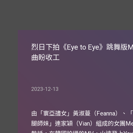
烈日下拍《Eye to Eye》跳舞版
曲盼收工
2023-12-13
由「寰亞孻女」黃淑蔓（Feanna）、
腿師妹」連家穎（Vian）組成的女團Me&