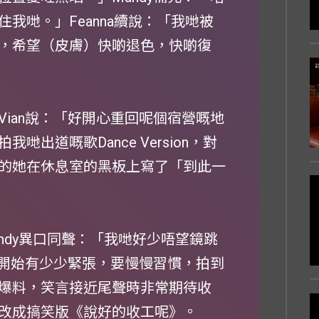
我哋。」Feanna續說：「我哋被
，希望（皮膚）快啲退色，快啲復
ian說：「好開心重回呢個宿營嘅地
出道嘅歌Dance Version，對
的她在休息室的黑板上寫了「到此一
a和Mandy異口同聲：「我哋好少唔望鏡跳
一開始有少少緊張，要慢慢習慣，拍到
爆料，笑言接近尾聲時非常期待收
改成搞笑版《說好的收工呢》。