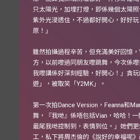
只太陽光，加埋打燈，即係幾個太陽照住
紫外光浸透住，不過都好開心，好好玩
原！」
雖然拍攝過程辛苦，但充滿美好回憶，V
方，以前嚟過同朋友嚟跳舞，今次係嚟拍我哋
我嚟講係好深刻經驗，好開心！」貪玩
遊」，被取笑「Y2MK」。
第一次拍Dance Version，Feann
舞，『我哋』係唔包括Vian，哈哈！
最尾我哋控制到，表情到位。」她們更
工，私下將周杰倫的《說好的幸福呢》