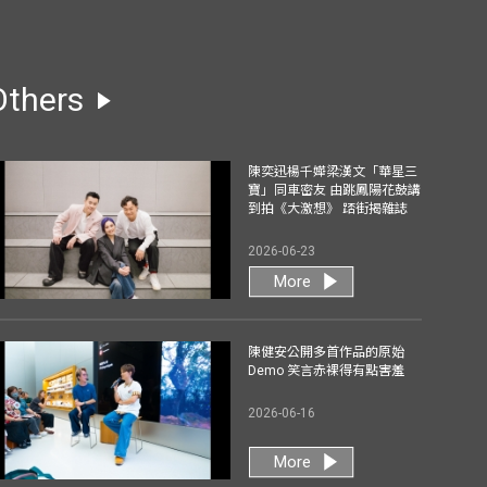
Others
陳奕迅楊千嬅梁漢文「華星三
寶」同車密友 由跳鳳陽花鼓講
到拍《大激想》 踎街揭雜誌
2026-06-23
More
陳健安公開多首作品的原始
Demo 笑言赤裸得有點害羞
2026-06-16
More