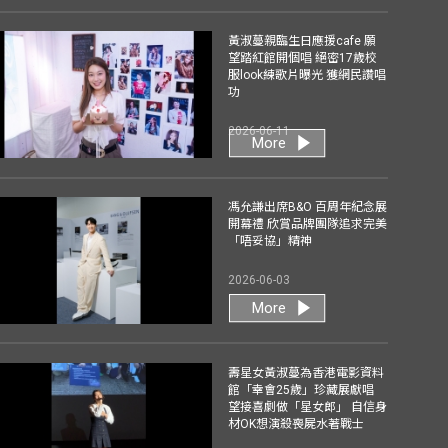
黃淑蔓親臨生日應援cafe 願
望踏紅館開個唱 絕密17歲校
服look練歌片曝光 獲網民讚唱
功
2026-06-11
More
馮允謙出席B&O 百周年紀念展
開幕禮 欣賞品牌團隊追求完美
「唔妥協」精神
2026-06-03
More
壽星女黃淑蔓為香港電影資料
館「幸會25歲」珍藏展獻唱
望接喜劇做「星女郎」 自信身
材OK想演殺喪屍水著戰士