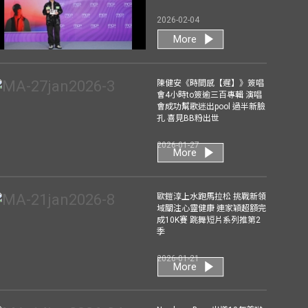
2026-02-04
More
陳健安《時間感【遲】》簽唱
會4小時to簽逾三百專輯 演唱
會成功幫歌迷出pool 過半新臉
孔 喜見BB粉出世
2026-01-27
More
歐鎧淳上水跑馬拉松 挑戰新領
域關注心靈健康 連家穎超額完
成10K賽 跳舞短片系列推第2
季
2026-01-21
More