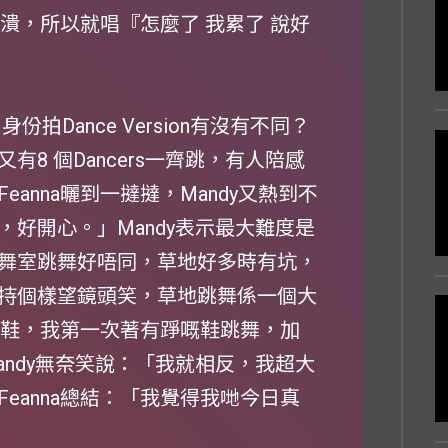
崩潰，所以就唱『怎麼了 我累了 說好
份拍Dance Version有沒有不同？
8 個Dancers一齊跳，有人陪感
anna曬到一撻撻，Mandy又熱到不
好開心。」Mandy表示最大難度是
舞室跳舞好唔同，草地好多時有坑，
持個樣望鏡頭笑，草地跳舞係一個大
係對鞋，我第一次著有踭嘅鞋跳舞，加
ndy無奈笑說：「我就相反，我超大
eanna總結：「我覺得我哋今日真