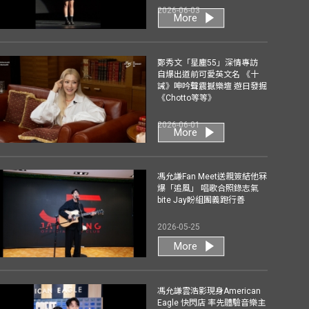
2026-06-03
More
鄭秀文「星塵55」深情專訪
自爆出道前可愛英文名 《十
誡》呻吟聲震撼樂壇 遊日發掘
《Chotto等等》
2026-06-01
More
馮允謙Fan Meet送親簽結他冧
爆「追風」 唱歌合照錄志氣
bite Jay盼組團義跑行善
2026-05-25
More
馮允謙雲浩影現身American
Eagle 快閃店 率先體驗音樂主