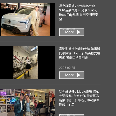
馮允謙開箱Volvo旗艦七座
SUV及豪華房車 分享與家人
Road Trip點滴 重視空間與安
全
2026-03-08
More
雲浩影香港結婚節表演 準婚舊
同學捧場 「赤口」搞笑撩交嗌
應節 獲網民扮鬧明讚
2026-02-25
More
馮允謙擔任J Music嘉賓 陳柏
宇透露雙J有新合作 黃淑蔓為
新歌《喵！》學Rap 專輯歌單
隱藏小心思
2026-02-25