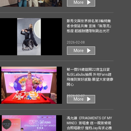
More
鄭秀文與世界排名第3輪椅舞
者余俊延共舞 宣揚「無限亮」
態度 超越肢體限制跳出光芒
2026-02-08
More
蔡一傑59歲筵開22席生日宴
私伙Labubu抽獎 外地Fans趕
飛機到賀好感動 願望大家健康
開心
2026-02-07
More
馮允謙《FRAGMENTS OF MY
MIND》簽唱會 逐一親簽傾偈
合照唱歌仔 寵粉Jay有求必應