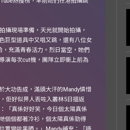
Tube熱搜榜，早前她們在港拍攝跳
達拍攝現場準備，天光就開始拍攝，
色巨型道具中又唱又跳，還有八位女
嘻哈哈，充滿青春活力。烈日當空，她們
導演每次cut機，團隊立即衝上前為
大功告成，滿頭大汗的Mandy憐惜
誇張，佢好似畀人丟咗入叢林5日搵返
解說：「真係好好笑，今日個太陽真係
哋個個都著冷衫，個太陽真係勁得
置變咗黑晒。」Mandy補充：「唔