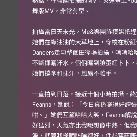
熱話，在韓國拍攝的MV，火速登上You
舞版MV，非常有型。
拍攝當日天未光，Me&與團隊摸黑抵
她們在綠油油的大草地上，穿梭在粉紅
Dancers走勻整個田徑場拍攝，嘻
不斷揮灑汗水，個個曬到臉蛋紅卜卜，
她們撐傘和抺汗，風扇不離手。
一直拍到日落，接近十個小時拍攝，終於
Feanna，她說：「今日真係曬得好
咁。」她們互望哈哈大笑，Feanna
好猛烈，天氣亦比我哋想像中熱，但我
滯，就算我搽晒防曬都好，件衫穿窿嘅位