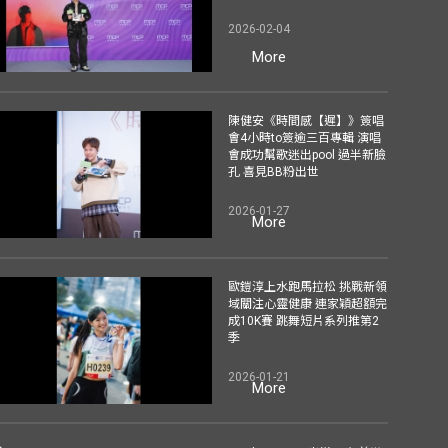
2026-02-04
More
陳健安《時間感【遲】》簽唱
會4小時to簽逾三百專輯 演唱
會成功幫歌迷出pool 過半新臉
孔 喜見BB粉出世
2026-01-27
More
歐鎧淳上水跑馬拉松 挑戰新領
域關注心靈健康 連家穎超額完
成10K賽 跳舞短片系列推第2
季
2026-01-21
More