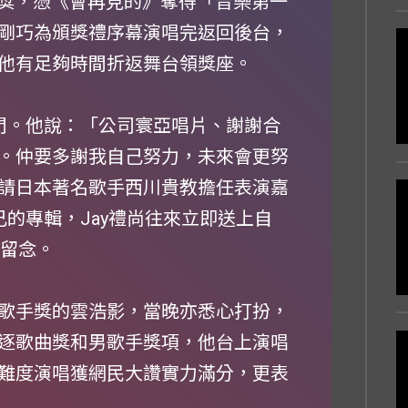
台領獎，憑《會再見的》奪得「音樂第一
剛巧為頒獎禮序幕演唱完返回後台，
他有足夠時間折返舞台領獎座。
臨門。他說：「公司寰亞唱片、謝謝合
。仲要多謝我自己努力，未來會更努
請日本著名歌手西川貴教擔任表演嘉
己的專輯，Jay禮尚往來立即送上自
照留念。
歌手獎的雲浩影，當晚亦悉心打扮，
逐歌曲獎和男歌手獎項，他台上演唱
難度演唱獲網民大讚實力滿分，更表