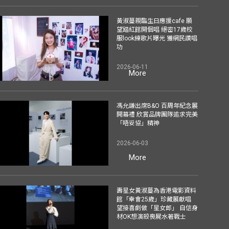
黃淑蔓親臨生日應援cafe 願
望踏紅館開個唱 絕密17歲校
服look練歌片曝光 獲網民讚唱
功
2026-06-11
More
馮允謙出席B&O 百周年紀念展
開幕禮 欣賞品牌團隊追求完美
「唔妥協」精神
2026-06-03
More
壽星女黃淑蔓為香港電影資料
館「幸會25歲」珍藏展獻唱
望接喜劇做「星女郎」 自信身
材OK想演殺喪屍水著戰士