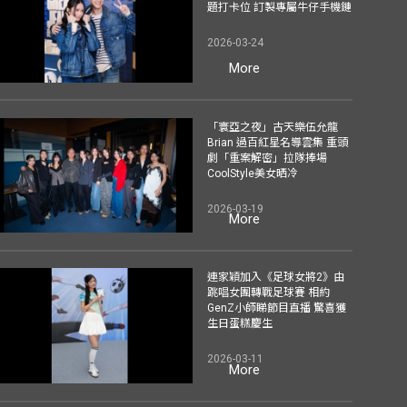
題打卡位 訂製專屬牛仔手機鏈
2026-03-24
More
「寰亞之夜」古天樂伍允龍
Brian 過百紅星名導雲集 重頭
劇「重案解密」拉隊捧場
CoolStyle美女晒冷
2026-03-19
More
連家穎加入《足球女將2》由
跳唱女團轉戰足球賽 相約
GenZ小師睇節目直播 驚喜獲
生日蛋糕慶生
2026-03-11
More