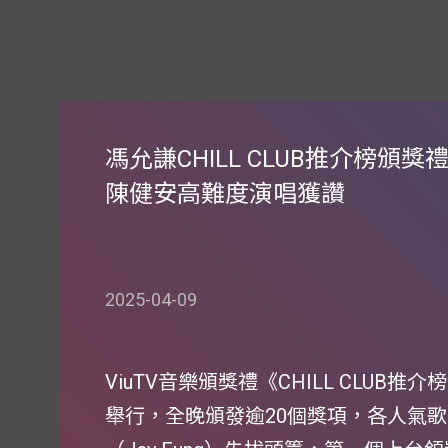
馮允謙CHILL CLUB推介榜頒
陳健安高難度演唱獲讚
2025-04-09
ViuTV音樂頒獎禮《CHILL CLUB推
舉行，全晚頒發逾20個獎項，各人氣