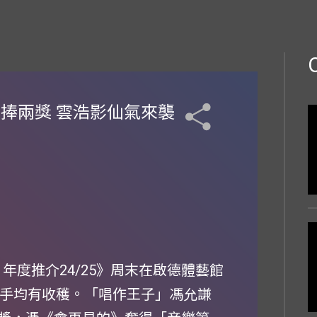
獎禮捧兩獎 雲浩影仙氣來襲
介榜 年度推介24/25》周末在啟德體藝館
歌手均有收穫。「唱作王子」馮允謙