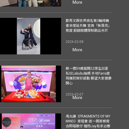
More
鄭秀文與世界排名第3輪椅舞
者余俊延共舞 宣揚「無限亮」
態度 超越肢體限制跳出光芒
2026-02-08
More
蔡一傑59歲筵開22席生日宴
私伙Labubu抽獎 外地Fans趕
飛機到賀好感動 願望大家健康
開心
2026-02-07
More
馮允謙《FRAGMENTS OF MY
MIND》簽唱會 逐一親簽傾偈
合照唱歌仔 寵粉Jay有求必應