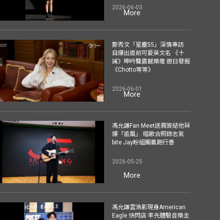
2026-06-03
More
鄭秀文「星塵55」深情專訪
自爆出道前可愛英文名 《十
誡》呻吟聲震撼樂壇 遊日發掘
《Chotto等等》
2026-06-01
More
馮允謙Fan Meet送親簽結他冧
爆「追風」 唱歌合照錄志氣
bite Jay盼組團義跑行善
2026-05-25
More
馮允謙雲浩影現身American
Eagle 快閃店 率先體驗音樂主