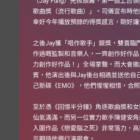
（Jay Fung）先拔頭籌，第一個上
歌曲獎（流行歌曲）」。司儀宣布時他
幸好今年播放預錄的得獎感言，剛好讓
之後Jay獲「唱作歌手」銀獎，雙喜
作過嘅監製和音樂人，一齊創作好作品
力創作好作品！」全場掌聲。而大會邀
賓，他演出後與Jay後台相遇並送他自
己新碟《EMO》，他們惺惺相惜，合
至於憑《回憶半分鐘》角逐歌曲獎和女
仙氣滿滿。而另一位實力歌手陳健安角
入圍作品《戀愛腦之死》非常落力，高
示期待他舉行演唱會。