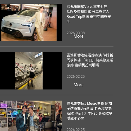
馮允謙開箱Volvo旗艦七座
SUV及豪華房車 分享與家人
Road Trip點滴 重視空間與安
全
2026-03-08
More
雲浩影香港結婚節表演 準婚舊
同學捧場 「赤口」搞笑撩交嗌
應節 獲網民扮鬧明讚
2026-02-25
More
馮允謙擔任J Music嘉賓 陳柏
宇透露雙J有新合作 黃淑蔓為
新歌《喵！》學Rap 專輯歌單
隱藏小心思
2026-02-25