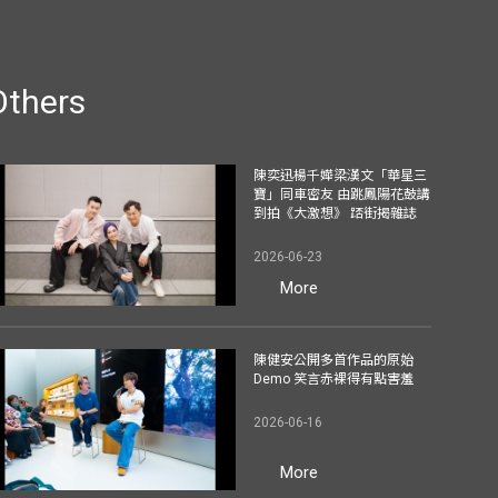
Others
陳奕迅楊千嬅梁漢文「華星三
寶」同車密友 由跳鳳陽花鼓講
到拍《大激想》 踎街揭雜誌
2026-06-23
More
陳健安公開多首作品的原始
Demo 笑言赤裸得有點害羞
2026-06-16
More