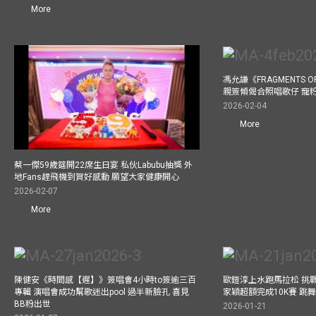
More
馮允謙《FRAGMENTS O
親簽傾偈合照唱歌仔 寵粉
2026-02-04
More
蔡一傑59歲筵開22席生日宴 私伙Labubu抽獎 外
地Fans趕飛機到賀好感動 願望大家健康開心
2026-02-07
More
陳健安《時間感【遲】》簽唱會4小時to簽逾三百
歐鎧淳上水跑馬拉松 挑
專輯 演唱會成功幫歌迷出pool 過半新臉孔 喜見
家穎超額完成10K賽 跳
BB粉出世
2026-01-21