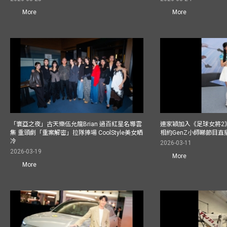
More
More
「寰亞之夜」古天樂伍允龍Brian 過百紅星名導雲
連家穎加入《足球女將2
集 重頭劇「重案解密」拉隊捧場 CoolStyle美女晒
相約GenZ小師睇節目直
冷
2026-03-11
2026-03-19
More
More