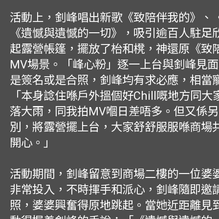
活動上，釗峰唱出新歌《致陪伴我的》、《
《遺憾與遺憾的一切》，吸引逾百人駐足
起露營帳篷，擺放了枱和櫈，神還原《致
MV場景。「峰心粉」逐一上台與釗峰見
是簽名或是合照，釗峰均有求必應，相當
「本身諗住喺戶外搵個好Chill嘅地方同
落大雨，同我拍MV嗰日差唔多。但又係
別，將露營擺上台，大家舒舒服服喺商場
開心。」
活動期間，釗峰留意到商場二樓的一位婆
非常投入，不時揮手和派心，釗峰隨即邀
照，婆婆興奮得原地跳起。當她近距離見