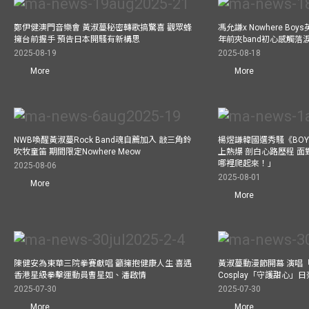
鄭伊健澳門音樂會 黃淑蔓秘密轉歌搞驚喜 觀眾蜂
馮允謙x Nowhere Bo
擁台前握手 預告日本開騷有新構思
年前夾band初心感觸落
2025-08-19
2025-08-18
More
More
NWB喚醒黃淑蔓Rock Band魂自薦加入 敲三角鈴
楊煜謙韓國選秀騷《BOYS 
吹牧童笛 期間限定Nowhere Meow
上熱爆 剖白心路歷程 
哪裡爬起來！」
2025-08-06
2025-08-01
More
More
陳健安為東華三院拳賽獻唱 籲擁抱健康人生 喜遇
黃淑蔓動漫節開幕 演唱
香港星級拳擊運動員曹星如、潘啟情
Cosplay「守護甜心」
2025-07-30
2025-07-30
More
More