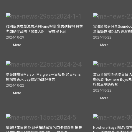
韓國型男崔始源來港與Fans擊掌 驚喜送擁抱 與林
雲浩影親身分享Soundc
老闆結伴品嚐「黑白大廚」安成宰下廚
意細節位 難忘MV導演
2024-10-29
2024-10-22
More
More
馮允謙擔任Maison Margiela一日店長 過百Fans
寰亞音樂校園巡唱首日 A
捧場買香水 Jay做足功課好專業
動落淚 Nowhere Bo
咤榜三甲勁興奮
2024-10-22
2024-10-22
More
More
鄧麗欣生日會 粉絲爭扭隱藏簽名閃卡做善事 搶先
Nowhere Boys應M