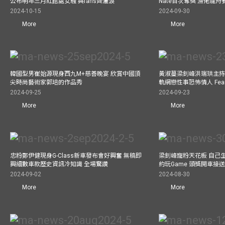
公布明年三月紅館處女騷 與fans齊灑淚
Nate首次奪獎 漁佬龍
2024-10-15
2024-09-30
More
More
韓國型男崔始源現身西九M+慈善晚宴 欣賞中國頂
黃淑蔓梁釗峰洪瑞珙主持
尖時尚藝術家郭培的作品秀
軌網戀性事恐怖情人 Fe
2024-09-25
2024-09-23
More
More
忠粉鄭伊健現身G-Class新車發布會好興奮 無稿即
梁釗峰寵粉天花板 自己生
興細數車款歷史資訊冷知識 全場驚讚
約玩Game 頭獎開車接
2024-09-02
2024-08-30
More
More