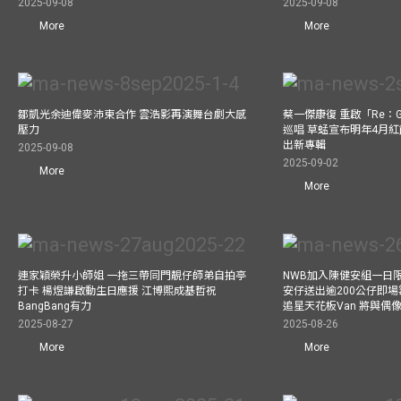
2025-09-08
2025-09-08
More
More
鄒凱光余迪偉麥沛東合作 雲浩影再演舞台劇大感
蔡一傑康復 重啟「Re：G
壓力
巡唱 草蜢宣布明年4月紅
出新專輯
2025-09-08
2025-09-02
More
More
連家穎榮升小師姐 一拖三帶同門靚仔師弟自拍亭
NWB加入陳健安組一日限定樂
打卡 楊煜謙啟動生日應援 江博熙成基哲祝
安仔送出逾200公仔即場
BangBang有力
追星天花板Van 將與
2025-08-27
2025-08-26
More
More