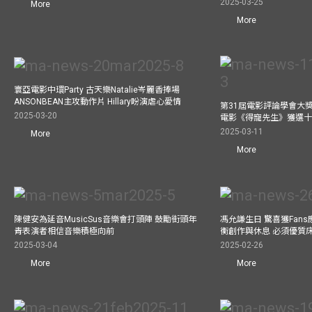
2025-03-25
More
More
寰亞電影中環Party 古天樂Natalie岑麗香捧場
ANSONBEAN主攻動作片 Hillary盼演虐心愛情
第31屆電影評論學會大獎
2025-03-20
電影《得寵先生》獲選
2025-03-11
More
More
陳健安為延音MusicSus音樂會打頭陣 鼓勵街頭年
馮允謙生日 驚喜獲Fan
青表演者相信音樂積極向前
衡創作與休息 必須優質
2025-03-04
2025-02-26
More
More