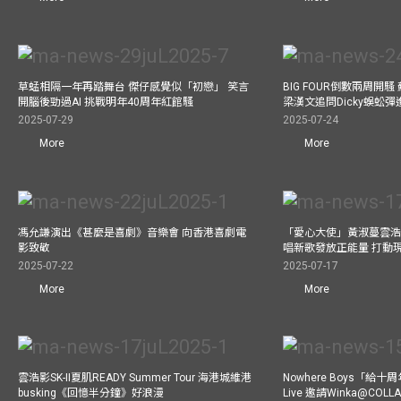
草蜢相隔一年再踏舞台 傑仔感覺似「初戀」 笑言
BIG FOUR倒數兩周開
開腦後勁過AI 挑戰明年40周年紅館騷
梁漢文追問Dicky蜈蚣
2025-07-29
2025-07-24
More
More
馮允謙演出《甚麼是喜劇》音樂會 向香港喜劇電
「愛心大使」黃淑蔓雲浩
影致敬
唱新歌發放正能量 打動
2025-07-22
2025-07-17
More
More
雲浩影SK-II夏肌READY Summer Tour 海港城維港
Nowhere Boys「給
busking《回憶半分鐘》好浪漫
Live 邀請Winka@CO