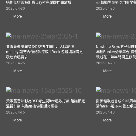
唱到氣咳當特別版 Jay考完試即作曲放鬆
心 鼓勵學童多吃均衡早
2025-04-30
2025-04-30
More
More
黃淑蔓邀請麗英為DSE考生開Live大唱動漫
Nowhere Boys五子到旺
medley 期待合作炮製港版J Rock 包辦填詞滿足
年輕Busker分享舞台 
歌迷合唱要求
親述花一年半時間重修
2025-04-26
2025-04-23
More
More
黃淑蔓雲浩影為DSE考生開live唱歌打氣 建議預定
鄭伊健歌迷會成立33周年 
溫習計劃 勿臨急抱佛腳通宵讀書
激fans不離不棄 強忍
2025-04-16
2025-04-10
More
More