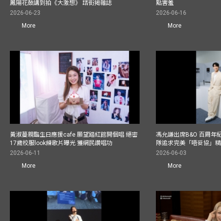
鳳陽花鼓講到拍《大激想》 踎街揭雜誌
點害羞
2026-06-23
2026-06-16
More
More
黃淑蔓親臨生日應援cafe 願望踏紅館開個唱 絕密
馮允謙出席B&O 百周年
17歲校服look練歌片曝光 獲網民讚唱功
隊追求完美「唔妥協」
2026-06-11
2026-06-03
More
More