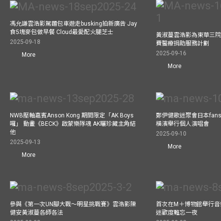
馮允謙雲浩影駕麵包車遊走busking拍新廣告 Jay
食5塊麥包做早餐 Cloud最愛配火腿芝士
黃淑蔓雲浩影為東華三院
2025-09-18
費醫療捐助服務計劃
2025-09-16
More
More
NWB壓軸嘉賓Anson Kong 期間限定「AK Boys
鄭伊健歌迷聚會日本fans
囉」 動畫《BECK》啟蒙樂隊魂 AK曬珍藏主角結
橫濱舉行個人演唱會
他
2025-09-10
2025-09-13
More
More
參與《第一次UN腳大戰～明星挑戰賽》雲浩影陳
首次在M＋博物館舉行音樂會
健安黃淑蔓各師各法
迷歡度難忘一夜