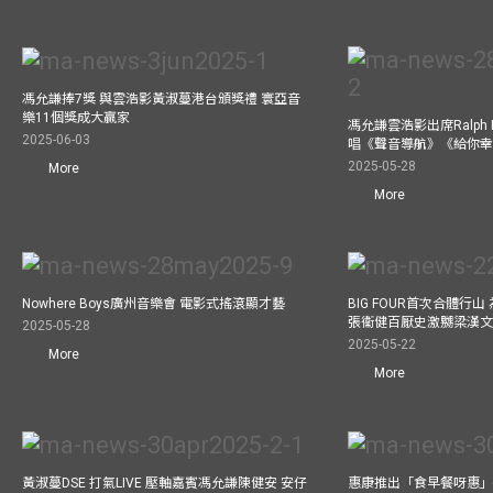
馮允謙捧7獎 與雲浩影黃淑蔓港台頒獎禮 寰亞音
樂11個獎成大贏家
馮允謙雲浩影出席Ralph L
2025-06-03
唱《聲音導航》《給你
2025-05-28
More
More
Nowhere Boys廣州音樂會 電影式搖滾顯才藝
BIG FOUR首次合體行
張衞健百厭史激嬲梁漢文
2025-05-28
2025-05-22
More
More
黃淑蔓DSE 打氣LIVE 壓軸嘉賓馮允謙陳健安 安仔
惠康推出「食早餐呀惠」