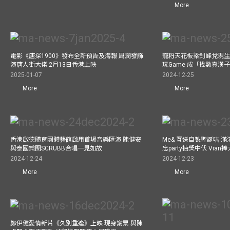
More
電影《唐探1900》發布全新預告及海報 周潤發飾
寵粉天花板梁釗峰兌現生
演唐人街大佬 2月13日香港上映
玩Game 成「找數真漢
2025-01-07
2024-12-25
More
More
香港啟德體育園體藝館啟用首場音樂匯演 陳健安
Me& 互送自製聖誕咭 
與泰國樂團SCRUBB合唱一見如故
忘party抽獎中伏 Via
2024-12-24
2024-12-23
More
More
鄭伊健愛情新片《久別重逢》上映 現身謝票 與陳