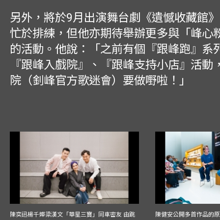
另外，將於9月出演舞台劇《遺憾收藏館
忙於排練，但他亦期待舉辦更多與「峰心
的活動。他說：「之前有個『跟峰跑』系
『跟峰入戲院』、『跟峰支持小店』活動
院（釗峰官方歌迷會）要做嘢啦！」
陳奕迅楊千嬅梁漢文「華星三寶」同車密友 由跳
陳健安公開多首作品的原始