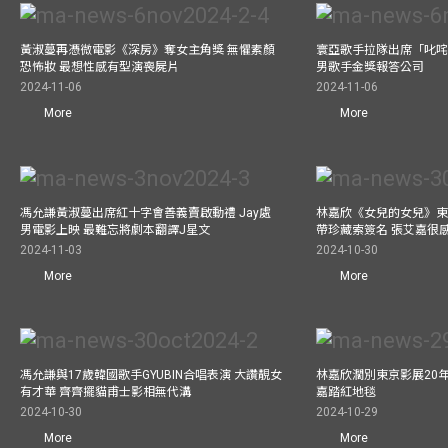
黃淑蔓再憑微電影《深房》奪女主角獎 無懼素顏
寰亞歌手拉隊出席「叱咤
恐怖妝 最想性感有型演喪屍片
男歌手金獎報答公司
2024-11-06
2024-11-06
More
More
馮允謙黃淑蔓出席紅十字會善義賣啟動禮 Jay處
林嘉欣《女兒的女兒》東
男電影上映 最難忘將劇本翻譯J星文
帶珍藏索簽名 張艾嘉很
2024-11-03
2024-10-30
More
More
馮允謙與17歲韓國歌手GYUBIN合唱表演 大讚靚女
林嘉欣濶別東京影展20
有才華 齊齊擺貓甫士影相無代溝
嘉踏紅地毯
2024-10-30
2024-10-29
More
More