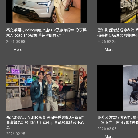
馮允謙開箱Volvo旗艦七座SUV及豪華房車 分享與
雲浩影香港結婚節表演 
家人Road Trip點滴 重視空間與安全
搞笑撩交嗌應節 獲網民
2026-03-08
2026-02-25
More
More
馮允謙擔任J Music嘉賓 陳柏宇透露雙J有新合作
鄭秀文與世界排名第3輪
黃淑蔓為新歌《喵！》學Rap 專輯歌單隱藏小心
「無限亮」態度 超越肢
思
2026-02-08
2026-02-25
More