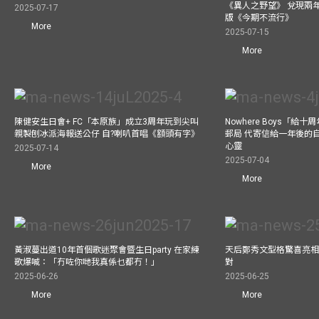
《異人之野望》 兌現兩
2025-07-17
版《今期不流行》
More
2025-07-15
More
陳健安生日會+ FC「本原族」成立3周年玩到尖叫
Nowhere Boys「給
親製刨冰派海報送公仔 自?喇叭首唱《額頭有字》
郵局 代寄信給一年後的自
心靈
2025-07-14
2025-07-04
More
More
黃淑蔓出道10年首個歌迷聚會暨生日party 在家練
天后鄭秀文型格驚喜亮相C
歌爆喊：「冇咗你哋我真係乜都冇！」
對
2025-06-26
2025-06-25
More
More