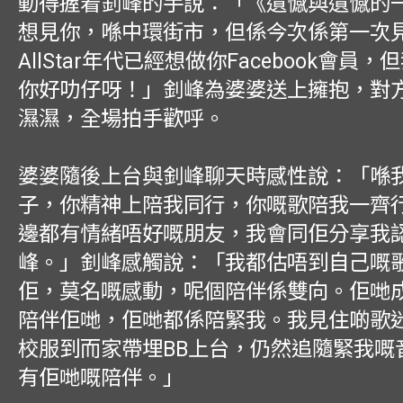
動得握着釗峰的手說：「《遺憾與遺憾的
想見你，喺中環街市，但係今次係第一次
AllStar年代已經想做你Facebook會員
你好叻仔呀！」釗峰為婆婆送上擁抱，對
濕濕，全場拍手歡呼。
婆婆隨後上台與釗峰聊天時感性說：「喺
子，你精神上陪我同行，你嘅歌陪我一齊
邊都有情緒唔好嘅朋友，我會同佢分享我
峰。」釗峰感觸說：「我都估唔到自己嘅
佢，莫名嘅感動，呢個陪伴係雙向。佢哋
陪伴佢哋，佢哋都係陪緊我。我見住啲歌
校服到而家帶埋BB上台，仍然追隨緊我嘅
有佢哋嘅陪伴。」