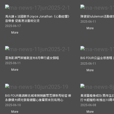
馮允謙 x 法國歌手Joyce Jonathan《心動迴響》
陳健安lululemon活
音樂會 促進港法藝術交流
2025-06-11
2025-06-17
More
More
雲浩影澳門笨豬跳宣布8月舉行處女個唱
BIG FOUR公益⾦慈善
2025-06-11
2025-06-11
More
More
BIG FOUR邀請蘇志威車婉婉飯聚互爆新秀秘密 蘇
黃淑蔓瘦身成功 兩年生
永康爆大師兄張衞健關心後輩原來別有用心
打卡超寵粉 盼推出10周
2025-06-10
2025-06-08
More
More