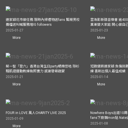
連家穎花市做任務 限時內掃禮物送fans 幫襯男校
雲浩影新碟音樂會 逾40
攤檔送叫喊服務增IG followers
黨漸變大家庭 開心做自
2025-01-27
2025-01-23
More
More
蔡一智「登六」香港台灣生日party晒樂悠咭 除衫
短跑健將連家穎 負傷挑戰
騷肌證運動教練執照實力 感謝發哥啟蒙
練 喜刷出個人最佳成績
2025-01-21
2025-01-14
More
More
FOUR in LOVE 萬人CHARITY LIVE 2025
Nowhere Boys出道1
fans下廚黐mon貼 Nat
2025-01-09
2025-01-08
More