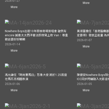
2026-01-27
More
More
Nowhere Boys出道10年首辦商場簽唱會 破例有
黃淑蔓擔任「香港腦癇基
encore 誠邀太太西洋書法即席寫上款 Van：尊重
定要得》發放正能量 為
歌迷要好好睇睇
2026-01-07
2026-01-14
More
More
馮允謙任「時尚賽馬日」形象大使 將於1.25首度
陳健安Nowhere Boy
在馬匹亮相圈表演
ICC同步閃耀融入光影音
2026-01-06
2026-01-05
More
More