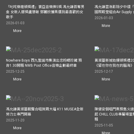
「叱咤樂壇頒獎禮」寰亞音樂捧5獎 馮允謙首奪男
馮允謙雲浩影除夕中環「
金 女新人銀獎盧慧敏 鄧麗欣獲票選我最喜歡的女
國際殿堂組合Air Suppl
歌手
2026-01-03
2026-01-03
More
More
Nowhere Boys 西九聖誕市集演出忠粉晒珍藏 預
黃淑蔓新城勁爆頒獎禮20
告1.30開騷 NWB Post Office音樂企劃最終章
《留在你在我在的腦海
2025-12-25
2025-12-17
More
More
馮允謙黃淑蔓靚聲合唱賀周大福 K11 MUSEA全新
陳健安個唱門票預售火
勞力士專門開幕
起 CHILL CLUB專屬
騷
2025-11-20
2025-11-05
More
More