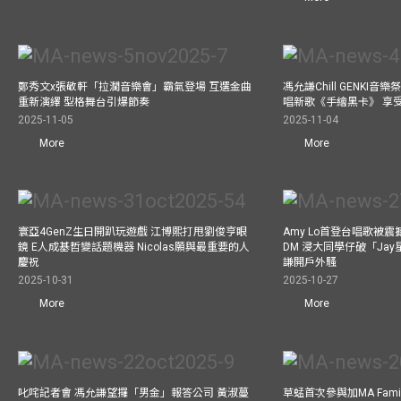
鄭秀文x張敬軒「拉濶音樂會」霸氣登場 互選金曲
馮允謙Chill GENKI音
重新演繹 型格舞台引爆節奏
唱新歌《手繪黑卡》 享
2025-11-05
2025-11-04
More
More
寰亞4GenZ生日開趴玩遊戲 江博熙打甩劉俊亨眼
Amy Lo首登台唱歌被
鏡 E人成基哲變話題機器 Nicolas願與最重要的人
DM 浸大同學仔破「Ja
慶祝
謙開戶外騷
2025-10-31
2025-10-27
More
More
叱咤記者會 馮允謙望攞「男金」報答公司 黃淑蔓
草蜢首次參與加MA Family 