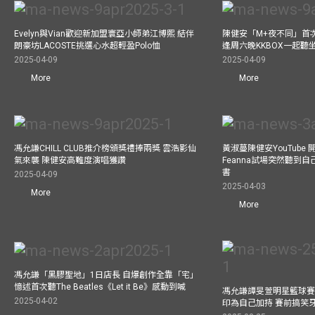
Evelyn與Vian歡迎新加盟寰亞小師弟江博熙 結伴
陳健安「M+夜不同」首
朗豪坊LACOSTE挑選心水超輕盈Polo恤
逢周六晚KKBOX一起聽
2025-04-09
2025-04-09
More
More
馮允謙CHILL CLUB推介榜頒獎禮捧兩獎 雲浩影仙
黃淑蔓陳健安YouTube 開
氣來襲 陳健安高難度演唱獲讚
Feanna試場突然聽到
書
2025-04-09
2025-04-03
More
More
馮允謙「黑膠聖地」1日店長 自爆創作全靠「宅」
憶述首次聽The Beatles《Let it Be》感動到喊
馮允謙譚旻萱明星籃球賽 
2025-04-02
印為自己加持 賽前搞笑