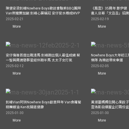
陳健安梁釗峰Nowhere Boys歌迷會聯乘BBQ團拜
《風雲》35周年 鄭伊健
Van熬豬髀加餸 釗峰心算稱冠 安仔掟水樽成MVP
書人旦哥「文丑丑」招牌
2025-02-21
2025-02-19
More
More
安仔傷後首度出戰渣馬 釗峰跑出個人最佳成績 蔡
Nowhere Boys大年
一智與周潤發群星結伴跑半馬 太太子女打氣
樂隊 為樂迷帶來幸運
2025-02-12
2025-02-05
More
More
釗峰Vian阿珙Nowhere Boys創意拜年 Van食蘿蔔
黃淑蔓媽媽包開心果餃子 
糕蘸蠔油 Ken祝腸道健康
雲浩影自爆屋企訂兩份盆
2025-01-30
2025-01-30
More
More