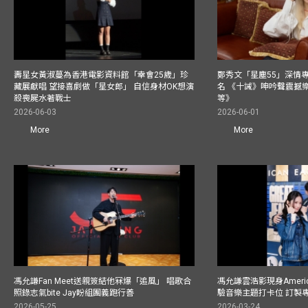
壽星女黃淑蔓為香港電影資料館「幸會25歲」珍
鄭秀文「星塵55」深情
藏展獻唱 望接喜劇做「星女郎」 自信身材OK想演
名 《十誡》呻吟聲震撼樂壇
殺喪屍水著戰士
等》
2026-06-03
2026-06-01
More
More
馮允謙Fan Meet送親簽結他冧爆「追風」 唱歌合
馮允謙雲浩影現身America
照錄志氣bite Jay盼組團義跑行善
驗音樂主題打卡位 訂製
2026-05-25
2026-03-24