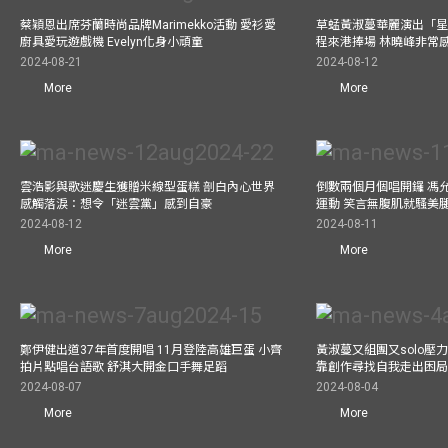
蔡穎恩出席芬蘭時尚品牌Marimekko活動 愛衫愛
草蜢黃淑蔓華麗演出「星光
廚具愛玩遊戲機 Evelyn化身小頑童
程來港捧場 林曉峰非常
2024-08-21
2024-08-12
More
More
雲浩影與歌迷慶生獲贈米線型蛋糕 剖白內心世界
倒數兩個月個唱開鑼 馮
感觸落淚：想令「迷雲黨」感到自豪
運動 笑言無腹肌就騷美
2024-08-12
2024-08-11
More
More
鄭伊健出道37年首度開唱 11月登陸高雄巨蛋 小齊
黃淑蔓又組團又solo壓
拍片點唱台語歌 舒淇大開金口手舞足蹈
靠創作尋找自我走出困
2024-08-07
2024-08-04
More
More