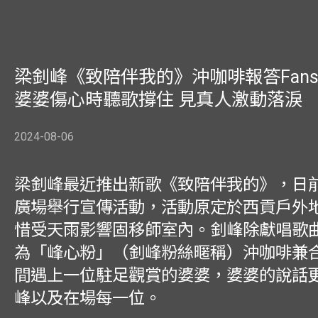
梁釗峰《致陪伴我的》沖咖啡報答Fans
婆婆傷心時聽歌撐住 見真人激動落淚
2024-08-06
梁釗峰最近推出新歌《致陪伴我的》，日
廣場舉行宣傳活動，活動原定於西貢戶外
惜受天雨影響固移師室內。釗峰除獻唱歌
為「峰心粉」（釗峰粉絲暱稱）沖咖啡兼
間遇上一位駐足觀賞的婆婆，婆婆的說話
峰以及在場每一位。