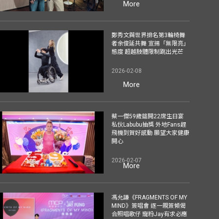
More
鄭秀文與世界排名第3輪椅舞
者余俊延共舞 宣揚「無限亮」
態度 超越肢體限制跳出光芒
2026-02-08
More
蔡一傑59歲筵開22席生日宴
私伙Labubu抽獎 外地Fans趕
飛機到賀好感動 願望大家健康
開心
2026-02-07
More
馮允謙《FRAGMENTS OF MY
MIND》簽唱會 逐一親簽傾偈
合照唱歌仔 寵粉Jay有求必應