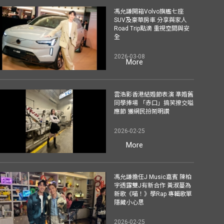
馮允謙開箱Volvo旗艦七座
SUV及豪華房車 分享與家人
Road Trip點滴 重視空間與安
全
2026-03-08
More
雲浩影香港結婚節表演 準婚舊
同學捧場 「赤口」搞笑撩交嗌
應節 獲網民扮鬧明讚
2026-02-25
More
馮允謙擔任J Music嘉賓 陳柏
宇透露雙J有新合作 黃淑蔓為
新歌《喵！》學Rap 專輯歌單
隱藏小心思
2026-02-25