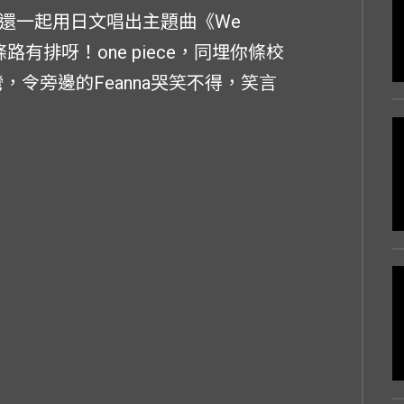
王，還一起用日文唱出主題曲《We
有排呀！one piece，同埋你條校
彎，令旁邊的Feanna哭笑不得，笑言