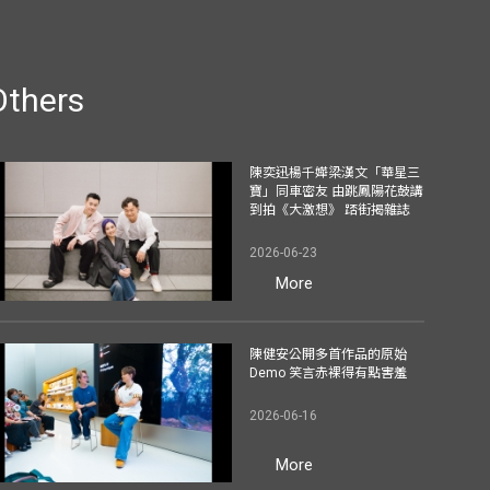
Others
陳奕迅楊千嬅梁漢文「華星三
寶」同車密友 由跳鳳陽花鼓講
到拍《大激想》 踎街揭雜誌
2026-06-23
More
陳健安公開多首作品的原始
Demo 笑言赤裸得有點害羞
2026-06-16
More