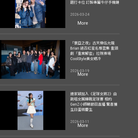
題打卡位 訂製專屬牛仔手機鏈
2026-03-24
More
「寰亞之夜」古天樂伍允龍
Brian 過百紅星名導雲集 重頭
劇「重案解密」拉隊捧場
CoolStyle美女晒冷
2026-03-19
More
連家穎加入《足球女將2》由
跳唱女團轉戰足球賽 相約
GenZ小師睇節目直播 驚喜獲
生日蛋糕慶生
2026-03-11
More