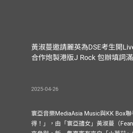
黃淑蔓邀請麗英為DSE考生開Live
合作炮製港版J Rock 包辦填
2025-04-26
寰亞音樂MediaAsia Music與KK 
得！」，由「寰亞孻女」黃淑蔓（Fea