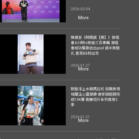
2026-02-04
More
陳健安《時間感【遲】》簽唱
會4小時to簽逾三百專輯 演唱
會成功幫歌迷出pool 過半新臉
孔 喜見BB粉出世
2026-01-27
More
歐鎧淳上水跑馬拉松 挑戰新領
域關注心靈健康 連家穎超額完
成10K賽 跳舞短片系列推第2
季
2026-01-21
More