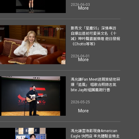
2026-06-03
More
鄭秀文「星塵55」深情專訪
自爆出道前可愛英文名 《十
誡》呻吟聲震撼樂壇 遊日發掘
《Chotto等等》
2026-06-01
More
馮允謙Fan Meet送親簽結他冧
爆「追風」 唱歌合照錄志氣
bite Jay盼組團義跑行善
2026-05-25
More
馮允謙雲浩影現身American
Eagle 快閃店 率先體驗音樂主