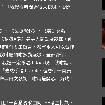
感：「我覺得時間過得太快囉，要開
橫町》、《長腿叔叔》、《美少女戰
《多啦A夢》等等大熱動漫歌曲，兩
難怪有考生留言，希望兩人可以合作
我哋聽開咁多動漫歌，全部都係J
唱歌，我諗一定係唱J Rock囉！就咁話，
「雖然係唱J Rock，但會係一首廣
齊填日文歌詞，咁就最開心，好嘞！
用那一首動漫歌曲向DSE考生打氣，