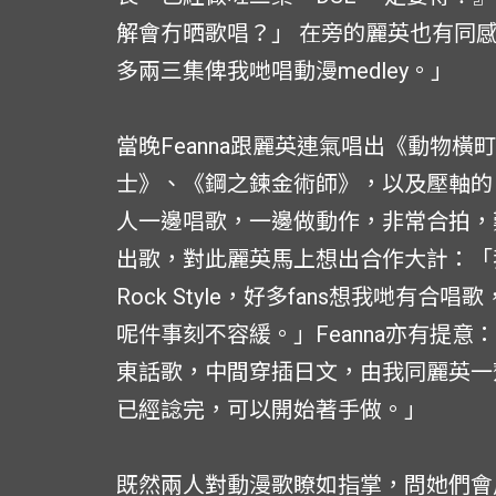
解會冇晒歌唱？」 在旁的麗英也有同
多兩三集俾我哋唱動漫medley。」
當晚Feanna跟麗英連氣唱出《動物
士》、《鋼之鍊金術師》，以及壓軸的
人一邊唱歌，一邊做動作，非常合拍，
出歌，對此麗英馬上想出合作大計：「
Rock Style，好多fans想我哋有合
呢件事刻不容緩。」Feanna亦有提意：
東話歌，中間穿插日文，由我同麗英一
已經諗完，可以開始著手做。」
既然兩人對動漫歌瞭如指掌，問她們會