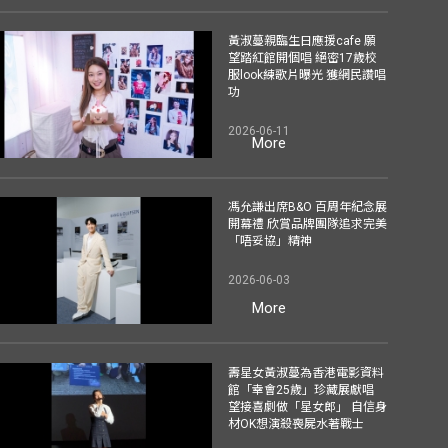
黃淑蔓親臨生日應援cafe 願
望踏紅館開個唱 絕密17歲校
服look練歌片曝光 獲網民讚唱
功
2026-06-11
More
馮允謙出席B&O 百周年紀念展
開幕禮 欣賞品牌團隊追求完美
「唔妥協」精神
2026-06-03
More
壽星女黃淑蔓為香港電影資料
館「幸會25歲」珍藏展獻唱
望接喜劇做「星女郎」 自信身
材OK想演殺喪屍水著戰士