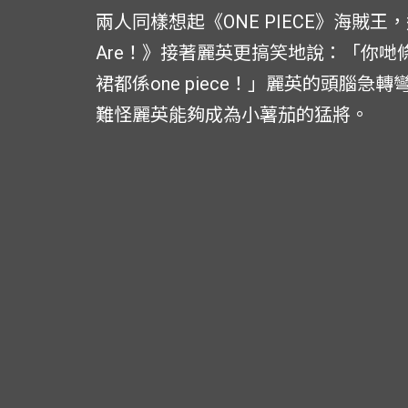
兩人同樣想起《ONE PIECE》海賊
Are！》接著麗英更搞笑地說：「你哋條路
裙都係one piece！」麗英的頭腦急轉
難怪麗英能夠成為小薯茄的猛將。