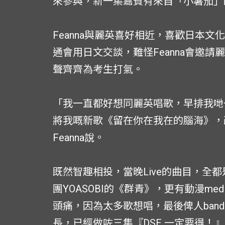
來參與，新一集嘉賓有來自「小薯茄」
Feanna與麗英喜好相近，喜歡日本
通會用日文交談，難怪Feanna會邀請
聲齊齊為考生打氣。
「我一直都好想同麗英唱歌，早排我哋
將我嘅新歌《留在你在我在的腦海》，
Feanna說。
既然智趣相投，當晚Live的曲目，全
團YOASOBI的《群青》，更有動漫med
頭痛，因為太多歌想唱，最後俾人band
長，已經做咗三集『DSE 一定要得！