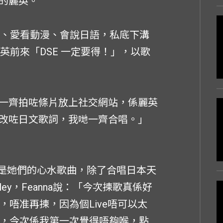
的麗英。
文化、愛看動漫、會說日語，私底下溝
麗英前來「DSE 一定要得！」，以歌
一齊拍咗條片放上社交網站，係麗英
改咗日文歌詞，我哋一齊合唱。」
都是她們的心水歌曲，除了合唱日本天
ley，Feanna說：「今次揀歌真係好
，唔准再揀，因為個Live唔可以太
』，今次係我第一次覺得唔夠喉，點