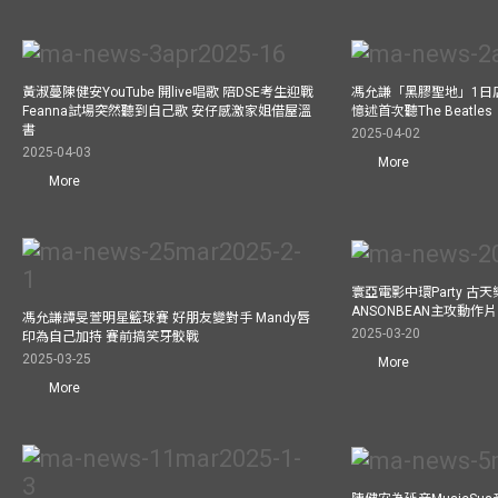
黃淑蔓陳健安YouTube 開live唱歌 陪DSE考生迎戰
馮允謙「黑膠聖地」1日
Feanna試場突然聽到自己歌 安仔感激家姐借屋溫
憶述首次聽The Beatles
書
2025-04-02
2025-04-03
More
More
寰亞電影中環Party 古天
ANSONBEAN主攻動作片 
馮允謙譚旻萱明星籃球賽 好朋友變對手 Mandy唇
2025-03-20
印為自己加持 賽前搞笑牙骹戰
2025-03-25
More
More