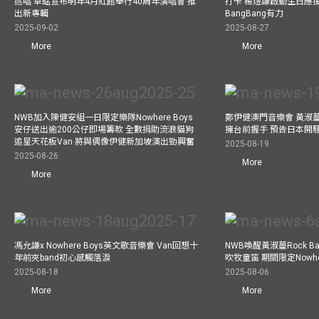
巡唱 草蜢宣布明年4月紅館舉行40周年演唱會 推
打卡 楊煜謙啟動生日應
出新專輯
BangBang有力
2025-09-02
2025-08-27
More
More
NWB加入陳健安組一日限定樂隊Nowhere Boys
鄭伊健澳門音樂會 黃淑
安仔送出逾200公仔即場籌款 全數捐助流浪貓狗
擁台前握手 預告日本開
追星天花板Van 將與偶像伊健新加坡演出勁興奮
2025-08-19
2025-08-26
More
More
馮允謙x Nowhere Boys英文歌音樂會 Van回想十
NWB喚醒黃淑蔓Rock 
年前夾band初心感觸落淚
吹牧童笛 期間限定Nowher
2025-08-18
2025-08-06
More
More