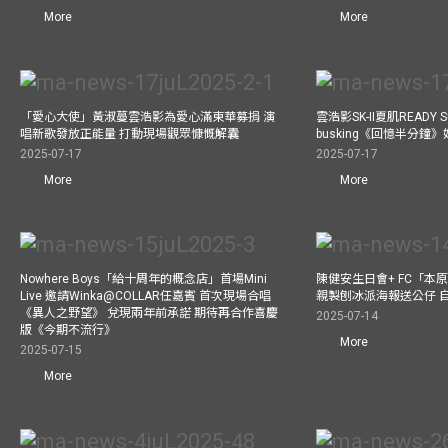
More
More
「愛心大使」黃淑蔓雲浩影為愛心滿東華募捐 演
雲浩影SK-II夏肌READY 
唱新歌發放正能量 打動現場觀眾慷慨解囊
busking《回憶半分鐘
2025-07-17
2025-07-17
More
More
Nowhere Boys「給十周年的概念店」首場Mini
陳健安生日會+ FC「本
Live 邀請Winka@COLLAR任嘉賓 首次現場合唱
親製刨冰派海報送公仔 
《異人之野望》 兌現兩年前承諾 期待再合作喜慶
2025-07-14
版《今期不流行》
More
2025-07-15
More