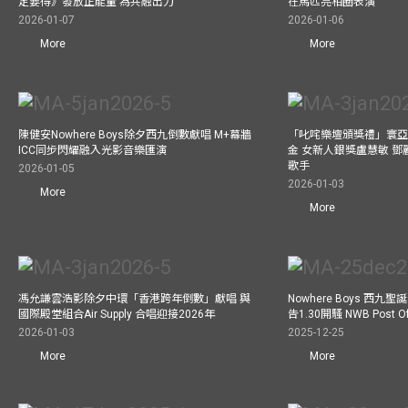
定要得》發放正能量 為共融出力
在馬匹亮相圈表演
2026-01-07
2026-01-06
More
More
陳健安Nowhere Boys除夕西九倒數獻唱 M+幕牆
「叱咤樂壇頒獎禮」寰亞
ICC同步閃耀融入光影音樂匯演
金 女新人銀獎盧慧敏 
歌手
2026-01-05
2026-01-03
More
More
馮允謙雲浩影除夕中環「香港跨年倒數」獻唱 與
Nowhere Boys 西
國際殿堂組合Air Supply 合唱迎接2026年
告1.30開騷 NWB Post
2026-01-03
2025-12-25
More
More