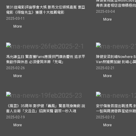
陳健安為延音MusicSu
青表演者相信音樂積極
第31屆電影評論學會大獎 鄭秀文任頒獎嘉賓 寰亞
2025-03-04
電影《得寵先生》獲選十大推薦電影
2025-03-11
More
More
馮允謙生日 驚喜獲Fans應援拱門廣告慶祝 追求平
陳健安梁釗峰Nowhere 
衡創作與休息 必須優質床褥「充電」
Van熬豬髀加餸 釗峰心
2025-02-26
2025-02-21
More
More
《風雲》35周年 鄭伊健「聶風」驚喜現身舞劇 說
安仔傷後首度出戰渣馬 
書人旦哥「文丑丑」招牌笑聲 觀眾一秒入魂
一智與周潤發群星結伴跑
2025-02-19
2025-02-12
More
More