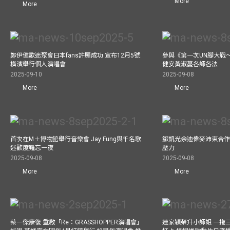
More
More
鄭伊健歌迷聚會日本fans許願成功 宣布12月5號
參與《第一次UN腳大戰
橫濱舉行個人演唱會
健安黃淑蔓各師各法
2025-09-10
2025-09-08
More
More
首次在M＋博物館舉行音樂會 Jay Fung與千名歌
鄒凱光余迪偉麥沛東合作
迷歡度難忘一夜
壓力
2025-09-08
2025-09-08
More
More
蔡一傑康復 重啟「Re：GRASSHOPPER演唱會」
連家穎榮升小師姐 一拖