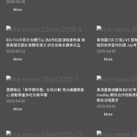
2025-05-28
More
BIG FOUR首次合體行山 為8月紅館演唱會熱身 揭
黃淑蔓DSE 打氣LIVE
張衞健百厭史激嬲梁漢文 許志安蘇永康食花生
唱到氣咳當特別版 Jay
2025-05-22
2025-04-30
More
More
惠康推出「食早餐呀惠」社區計劃 馮允謙盡顯愛
黃淑蔓邀請麗英為DSE考
心 鼓勵學童多吃均衡早餐
medley 期待合作炮製港
歌迷合唱要求
2025-04-30
2025-04-26
More
More