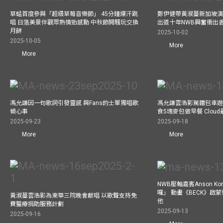
草蜢首度參與「超級草莓音樂節」 45分鐘爆汗跳
鄭伊健帶黃淑蔓新加坡演唱
唱 日落美景伴觀眾熱情勁感動 中秋節開騷玩交換
出道十年NWB興奮衝出香港
月餅
2025-10-02
2025-10-05
More
More
馮允謙因一句歌詞引發靈感 與Fans的士單獨唱歌
馮允謙雲浩影駕麵包車遊走b
傾心事
食5塊麥包做早餐 Clou
2025-09-23
2025-09-18
More
More
NWB壓軸嘉賓Anson Ko
囉」 動畫《BECK》啟
黃淑蔓雲浩影為東華三院晚會獻唱 以歌聲支持免
他
費醫療捐助服務計劃
2025-09-13
2025-09-16