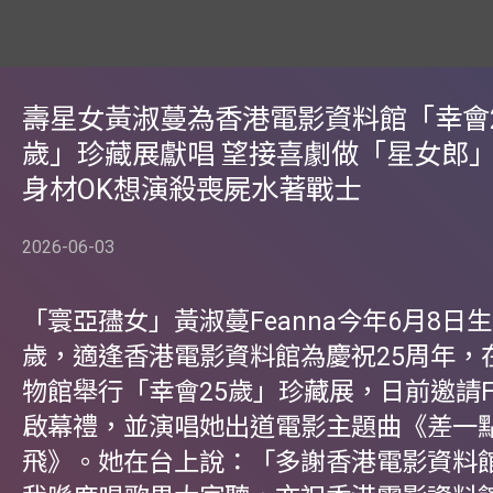
壽星女黃淑蔓為香港電影資料館「幸會
歲」珍藏展獻唱 望接喜劇做「星女郎」
身材OK想演殺喪屍水著戰士
2026-06-03
「寰亞孻女」黃淑蔓Feanna今年6月8日生
歲，適逢香港電影資料館為慶祝25周年，
物館舉行「幸會25歲」珍藏展，日前邀請Fe
啟幕禮，並演唱她出道電影主題曲《差一
飛》。她在台上說：「多謝香港電影資料