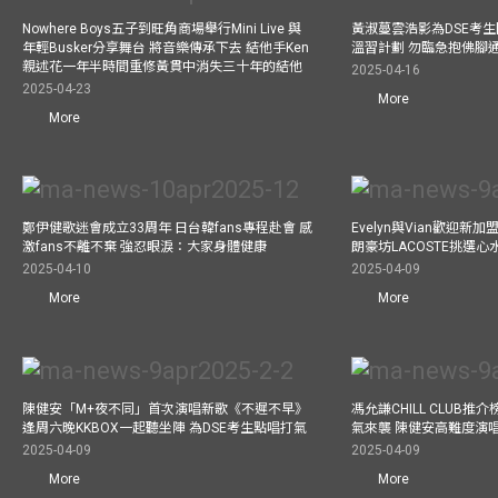
Nowhere Boys五子到旺角商場舉行Mini Live 與
黃淑蔓雲浩影為DSE考生開
年輕Busker分享舞台 將音樂傳承下去 結他手Ken
溫習計劃 勿臨急抱佛腳
親述花一年半時間重修黃貫中消失三十年的結他
2025-04-16
2025-04-23
More
More
鄭伊健歌迷會成立33周年 日台韓fans專程赴會 感
Evelyn與Vian歡迎
激fans不離不棄 強忍眼淚：大家身體健康
朗豪坊LACOSTE挑選心
2025-04-10
2025-04-09
More
More
陳健安「M+夜不同」首次演唱新歌《不遲不早》
馮允謙CHILL CLUB
逢周六晚KKBOX一起聽坐陣 為DSE考生點唱打氣
氣來襲 陳健安高難度演
2025-04-09
2025-04-09
More
More