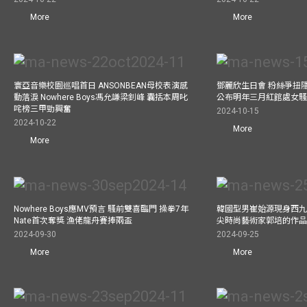
More
More
寰亞音樂校園巡唱首日 ANSONBEAN母校表演感
鄧麗欣生日會 粉絲爭扭
動落淚 Nowhere Boys馮允謙梁釗峰 囊括本周叱
公布明年三月紅館處女騷 
咤榜三甲勁興奮
2024-10-15
2024-10-22
More
More
Nowhere Boys應MV預言 騷前雙喜臨門 操拳7年
韓國型男崔始源現身西九
Nate首次奪獎 漁佬龍舟賽捧兩盃
尖時尚藝術家郭培的作
2024-09-30
2024-09-25
More
More