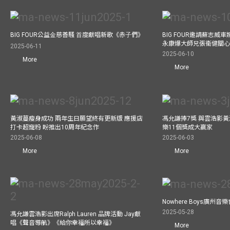
BIG FOUR公益⾦慈善騷 ⾸度獻唱新歌《赤⼦們》
BIG FOUR邀請蘇志威
永康爆大師兄張衞健關
2025-06-11
2025-06-10
More
More
黃淑蔓瘦身成功 兩年生日願望終有更新版 應援店
馮允謙捧7獎 與雲浩影
打卡超寵粉 盼推出10周年紀念作
樂11個獎成大贏家
2025-06-08
2025-06-03
More
More
Nowhere Boys廣州
2025-05-28
馮允謙雲浩影出席Ralph Lauren 品牌活動 Jay獻
唱《聲音導航》《給你幸福所以幸福》
More