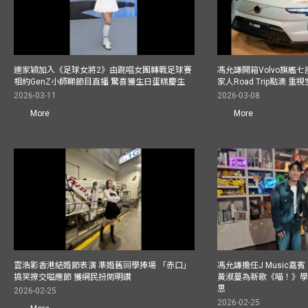
連家穎加入《足球女將2》由跳唱女團轉戰足球賽
馮允謙開箱Volvo旗艦七
相約GenZ小師睇節目直播 驚喜獲生日蛋糕慶生
家人Road Trip點滴 
2026-03-11
2026-03-08
More
More
雲浩影香港結婚節表演 準婚舊同學捧場 「赤口」
馮允謙擔任J Music嘉
搞笑撩交嗌應節 獲網民扮鬧明讚
黃淑蔓為新歌《喵！》學R
思
2026-02-25
2026-02-25