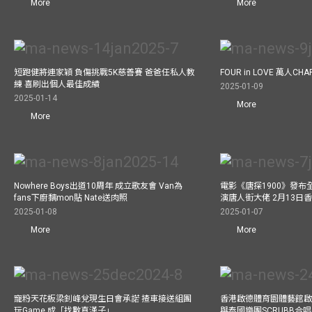
More
More
短跑健將連家穎 負傷挑戰5K慈善賽 爸爸任私人教
FOUR in LOVE 萬人CHAR
練 喜刷出個人最佳成績
2025-01-09
2025-01-14
More
More
Nowhere Boys出道10周年 成立歌友會 Van為
電影《唐探1900》發布
fans下廚黐mon貼 Nate送肉照
演唐人街大佬 2月13日
2025-01-08
2025-01-07
More
More
寵粉天花板梁釗峰兌現生日會承諾 揸車接送組團
香港啟德體育園體藝館啟
玩Game 成「找數真漢子」
與泰國樂團SCRUBB合