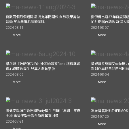
倒數兩個月個唱開鑼 馮允謙閉關綵排 練歌學舞做
鄭伊健出道37年首度開唱
運動 笑言無腹肌就騷美腿
拍片點唱台語歌 舒淇大
2024-08-11
2024-08-07
More
More
梁釗峰《致陪伴我的》沖咖啡報答Fans 鐵粉婆婆
黃淑蔓又組團又solo壓
傷心時聽歌撐住 見真人激動落淚
靠創作尋找自我走出困
2024-08-06
2024-08-04
More
More
陳健安與過百歌迷開Party慶生 鬥曬「黑圖」笑爆
馮允謙雲浩影THERMOS
全場 壽星仔唱未派台新歌驚喜回禮
2024-07-20
2024-07-31
More
More