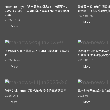
Nowhere Boys「給十周年的概念店」神還原MV
黃淑蔓出道10年首個歌迷聚
郵局 代寄信給一年後的自己 專屬1on1音樂治療身
歌爆喊：「冇咗你哋我
心靈
2025-06-26
2025-07-04
More
More
天后鄭秀文型格驚喜亮相CHANEL腕錶誕生周年派
馮允謙 x 法國歌手Joyce
對
音樂會 促進港法藝術交
2025-06-25
2025-06-17
More
More
陳健安lululemon活動做瑜伽 深情分享感動嘉賓
雲浩影澳門笨豬跳宣布8
2025-06-11
2025-06-11
More
More