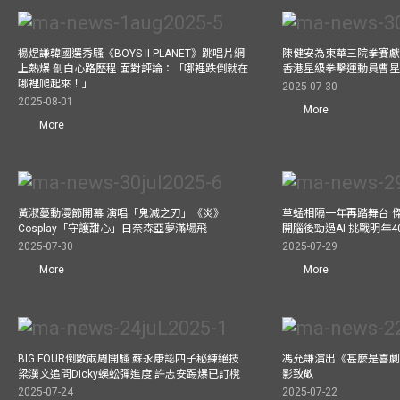
楊煜謙韓國選秀騷《BOYS II PLANET》跳唱片網
陳健安為東華三院拳賽獻
上熱爆 剖白心路歷程 面對評論：「哪裡跌倒就在
香港星級拳擊運動員曹
哪裡爬起來！」
2025-07-30
2025-08-01
More
More
黃淑蔓動漫節開幕 演唱「鬼滅之刃」《炎》
草蜢相隔一年再踏舞台 
Cosplay「守護甜心」日奈森亞夢滿場飛
開腦後勁過AI 挑戰明年
2025-07-30
2025-07-29
More
More
BIG FOUR倒數兩周開騷 蘇永康認四子秘練絕技
馮允謙演出《甚麼是喜劇
梁漢文追問Dicky蜈蚣彈進度 許志安踢爆已訂櫈
影致敬
2025-07-24
2025-07-22