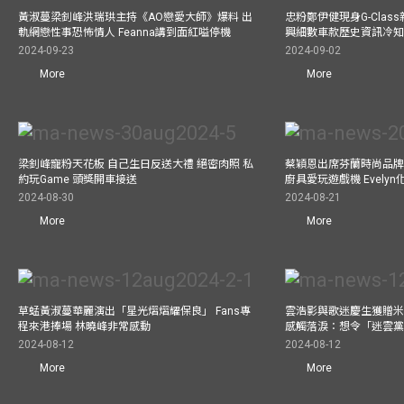
黃淑蔓梁釗峰洪瑞珙主持《AO戀愛大師》爆料 出
忠粉鄭伊健現身G-Clas
軌網戀性事恐怖情人 Feanna講到面紅嗌停機
興細數車款歷史資訊冷知
2024-09-23
2024-09-02
More
More
梁釗峰寵粉天花板 自己生日反送大禮 絕密肉照 私
蔡穎恩出席芬蘭時尚品牌Ma
約玩Game 頭獎開車接送
廚具愛玩遊戲機 Evely
2024-08-30
2024-08-21
More
More
草蜢黃淑蔓華麗演出「星光熠熠耀保良」 Fans專
雲浩影與歌迷慶生獲贈米
程來港捧場 林曉峰非常感動
感觸落淚：想令「迷雲
2024-08-12
2024-08-12
More
More