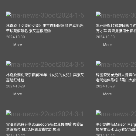
林嘉欣《女兒的女兒》東京首映眼濕濕 日本影迷
馮允謙與17歲韓國歌手GY
帶珍藏索簽名 張艾嘉很感動
有才華 齊齊擺貓甫士影
2024-10-30
2024-10-30
More
More
林嘉欣濶別東京影展20年 《女兒的女兒》與張艾
韓國型男崔始源來港與Fa
嘉踏紅地毯
老闆結伴品嚐「黑白大
2024-10-29
2024-10-29
More
More
雲浩影親身分享Soundcore新款耳機體驗 喜愛留
馮允謙擔任Maison Marg
意細節位 難忘MV導演真媽咪靚湯
捧場買香水 Jay做足功
2024-10-22
2024-10-22