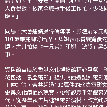
體健康、平平安安、開開心心。今年一切
人食餐飯，依家全職歌手後工作忙，少咗
飯。」
同場，大會邀請吳偉倫導演、影壇前輩元
101歲羅艷卿等出席，卿姐表示看展覽後
憶，尤其拍攝《十兄弟》和與「波叔」梁
事。
資料館首度於香港文化博物館精心呈獻「
藏包括「寰亞電影」提供《西遊記》電影
正傳》等，合共超過130萬件的珍貴電影
史與文化價值的瑰寶，帶領觀眾重溫銀幕
代，從歷年預告片速讀電影演變，欣賞絢