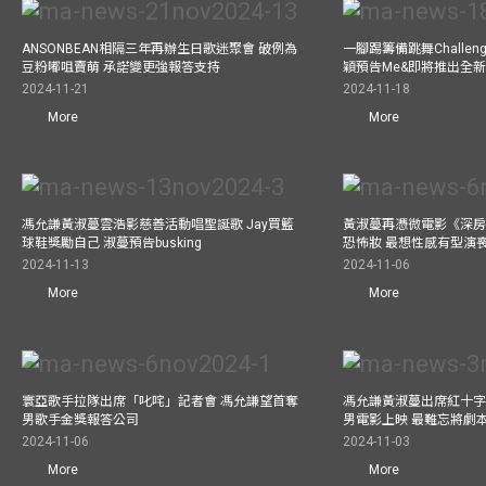
ANSONBEAN相隔三年再辦生日歌迷聚會 破例為
一腳踢籌備跳舞Challen
豆粉嘟咀賣萌 承諾變更強報答支持
穎預告Me&即將推出全
2024-11-21
2024-11-18
More
More
馮允謙黃淑蔓雲浩影慈善活動唱聖誕歌 Jay買籃
黃淑蔓再憑微電影《深房
球鞋獎勵自己 淑蔓預告busking
恐怖妝 最想性感有型演
2024-11-13
2024-11-06
More
More
寰亞歌手拉隊出席「叱咤」記者會 馮允謙望首奪
馮允謙黃淑蔓出席紅十字會
男歌手金獎報答公司
男電影上映 最難忘將劇
2024-11-06
2024-11-03
More
More