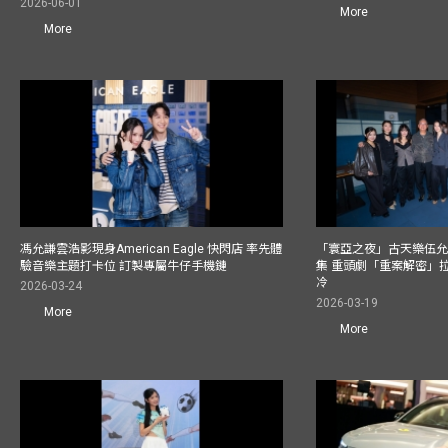
2026-06-01
More
More
馮允謙雲浩影現身American Eagle 快閃店 率先體
「寰亞之夜」古天樂伍允龍
驗音樂主題打卡位 訂製專屬牛仔手機鏈
集 重頭劇「重案解密」拉隊捧
冷
2026-03-24
2026-03-19
More
More