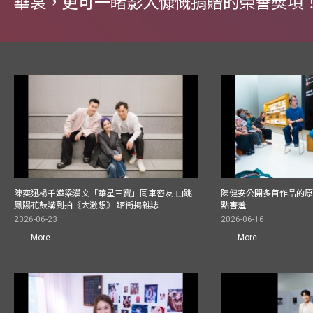
華裳，更可一睹影人慷慨捐贈的榮譽獎項
陳奕迅楊千嬅梁漢文「華星三寶」同車密友 由跳
陳健安公開多首作品的原始
鳳陽花鼓講到拍《大激想》 踎街揭雜誌
點害羞
2026-06-23
2026-06-16
More
More