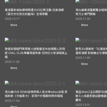
黃淑蔓新城勁爆頒獎禮2025拉票活動 完美演繹
馮允謙黃淑蔓靚聲合唱賀周大
《留在你在我在的腦海》全場掌聲
勞力士專門開幕
2025-12-17
2025-11-20
More
More
陳健安個唱門票預售火速售罄宣布加場開心到飛
鄭秀文x張敬軒「拉濶音
起 CHILL CLUB專屬場當熱身 任粉紅大使演唱線上
重新演繹 型格舞台引爆
騷
2025-11-05
2025-11-05
More
More
馮允謙Chill GENKI音樂祭與人氣女神adieu合唱 首
寰亞4GenZ生日開趴玩
唱新歌《手繪黑卡》 享受戶外騷期待明年個唱
鏡 E人成基哲變話題機器 
慶祝
2025-11-04
2025-10-31
More