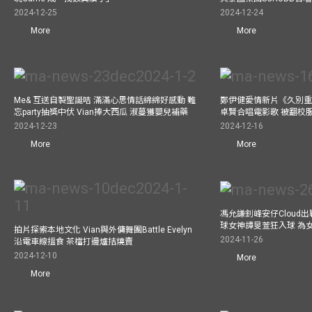
2024-12-25
2024-12-24
More
More
Me& 互送自製聖誕咭 滿滿心思情話綿綿好感動 難
鄭伊健愛情新片《久別重
忘party抽獎中伏 Vian捧大西瓜 淑蔓獲嬰兒補藥
卓賢合唱電影歌 被翻校
2024-12-23
2024-12-16
More
More
馮允謙釗峰安仔Cloud出戰9
球女神譚旻萱狂入球 為
拍片探索本地文化 Vian與外傭舞團Battle Evelyn
2024-11-26
沿電車線搵食 茶檔打邊爐拮燒賣
2024-12-10
More
More