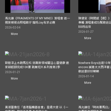
馮允謙《FRAGMENTS OF MY MIND》簽唱會 逐一
陳健安《時間感【遲】》
親簽傾偈合照唱歌仔 寵粉Jay有求必應
專輯 演唱會成功幫歌迷出p
BB粉出世
2026-02-04
2026-01-27
More
More
歐鎧淳上水跑馬拉松 挑戰新領域關注心靈健康 連
Nowhere Boys出道
家穎超額完成10K賽 跳舞短片系列推第2季
encore 誠邀太太西洋
歌迷要好好睇睇
2026-01-21
2026-01-14
More
More
黃淑蔓擔任「香港腦癇基金會」星級大使 以《一
馮允謙任「時尚賽馬日」形