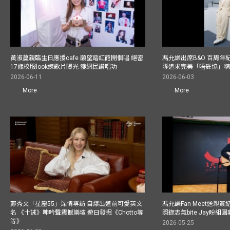
黃淑蔓親臨生日應援cafe 願望踏紅館開個唱 絕密
馮允謙出席B&O 百周年
17歲校服look練歌片曝光 獲網民讚唱功
隊追求完美「唔妥協」
2026-06-11
2026-06-03
More
More
鄭秀文「星塵55」深情專訪 自爆出道前可愛英文
馮允謙Fan Meet送親
名 《十誡》呻吟聲震撼樂壇 遊日發掘《Chotto等
照錄志氣bite Jay盼組
等》
2026-05-25