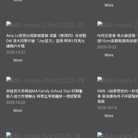
More
Amy Lo首登台唱歌被震撼 淑蔓《梗頸四》收感動
叱咤記者會 馮允謙望攞
DM 浸大同學仔破「Jay星文」密碼 明年1月馮允
撐10cm高跟鞋變高妹感受
謙開戶外騷
2025-10-22
2025-10-27
More
More
草蜢首次參與加MA Family School Tour 好興奮
NWB《給夢想家的一封信
跳入城大炸爆舞台 與學生零距離蔡一傑感緊張
事 吳浩康為林子祥留鬚銘
寫歌
2025-10-20
2025-10-14
More
More