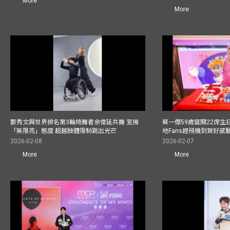
More
More
鄭秀文與世界排名第3輪椅舞者余俊延共舞 宣揚
蔡一傑59歲筵開22席生日宴
「無限亮」態度 超越肢體限制跳出光芒
地Fans趕飛機到賀好感
2026-02-08
2026-02-07
More
More