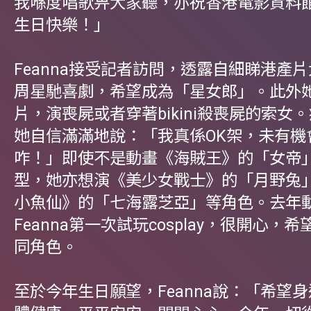
我喺度唱歌畀大家聽，亦祝香港電影資料館
生日快樂！」
Feanna接受記者訪問，透露自細睇港產
周星馳喜劇，希望成為「星女郎」。此外
片，演喪屍或者穿著bikini殺喪屍的索女
她自信滿滿地說：「我真係OK架，未有機會
咋！」即使不是動畫《海賊王》的「女帝
型，她亦想演《美少女戰士》的「月野兔
小魚仙》的「七海露芝亞」等角色。去年
Feanna第一次試玩cosplay，很開心，
同角色。
至於今年生日願望，Feanna說：「希望