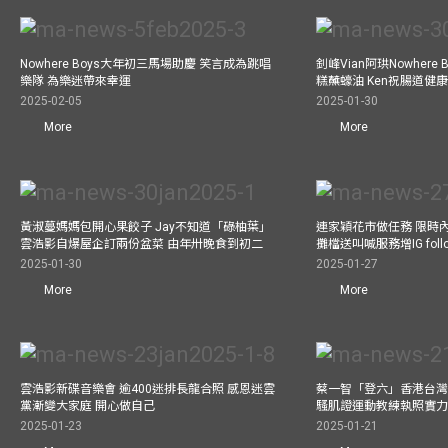
Nowhere Boys大年初三馬場助慶 笑言成為跳唱
釗峰Vian阿珙Nowhere
樂隊 為樂迷帶來幸運
糕蘸蠔油 Ken祝腸道健
2025-02-05
2025-01-30
More
More
黃淑蔓媽媽包開心果餃子 Jay不知道「碌柚葉」
連家穎花市做任務 限時內
雲浩影自爆屋企訂兩份盆菜 由年卅晚食到初二
攤檔送叫喊服務增IG follo
2025-01-30
2025-01-27
More
More
雲浩影新碟音樂會 逾400迷排長龍合照 感恩迷雲
蔡一智「登六」香港台灣生
黨漸變大家庭 開心做自己
騷肌證運動教練執照實力
2025-01-23
2025-01-21