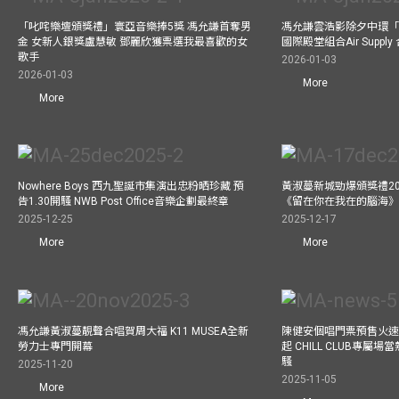
「叱咤樂壇頒獎禮」寰亞音樂捧5獎 馮允謙首奪男
馮允謙雲浩影除夕中環「
金 女新人銀獎盧慧敏 鄧麗欣獲票選我最喜歡的女
國際殿堂組合Air Suppl
歌手
2026-01-03
2026-01-03
More
More
Nowhere Boys 西九聖誕市集演出忠粉晒珍藏 預
黃淑蔓新城勁爆頒獎禮20
告1.30開騷 NWB Post Office音樂企劃最終章
《留在你在我在的腦海
2025-12-25
2025-12-17
More
More
馮允謙黃淑蔓靚聲合唱賀周大福 K11 MUSEA全新
陳健安個唱門票預售火
勞力士專門開幕
起 CHILL CLUB專屬
騷
2025-11-20
2025-11-05
More