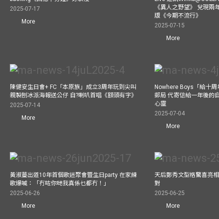
《異人之野望》 兌現兩
2025-07-17
版《今期不流行》
More
2025-07-15
More
陳健安生日會+ FC「本原族」成立3周年玩到尖叫
Nowhere Boys「給
親製刨冰派海報送公仔 自?喇叭首唱《額頭有字》
郵局 代寄信給一年後的自
心靈
2025-07-14
2025-07-04
More
More
黃淑蔓出道10年首個歌迷聚會暨生日party 在家練
天后鄭秀文型格驚喜亮相C
歌爆喊：「冇咗你哋我真係乜都冇！」
對
2025-06-26
2025-06-25
More
More