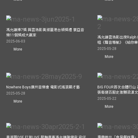
馮允謙捧7獎 與雲浩影黃淑蔓港台頒獎禮 寰亞音
樂11個獎成大贏家
馮允謙雲浩影出席Ralph L
2025-06-03
唱《聲音導航》《給你
2025-05-28
More
More
Nowhere Boys廣州音樂會 電影式搖滾顯才藝
BIG FOUR首次合體行
張衞健百厭史激嬲梁漢文
2025-05-28
2025-05-22
More
More
黃淑蔓DSE 打氣LIVE 壓軸嘉賓馮允謙陳健安 安仔
惠康推出「食早餐呀惠」