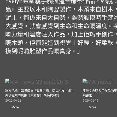
Evelyn希望親手觸摸這些雕塑作品，她說
島』主要以木和陶瓷製作，木頭來自樹木
泥土，都係來自大自然，雖然觸摸時手感
去感覺，就會感覺到生命和生命嘅溫度。
嘅力量和溫度注入作品，加上佢巧手創作
嘅木頭，佢都能造到視覺上好輕、好柔軟
摸到呢啲雕塑作品嘅真身。」
陳奕迅楊千嬅梁漢文「華星三寶」同車密友 由跳
陳健安公開多首作品的原始
鳳陽花鼓講到拍《大激想》 踎街揭雜誌
點害羞
2026-06-23
2026-06-16
More
More