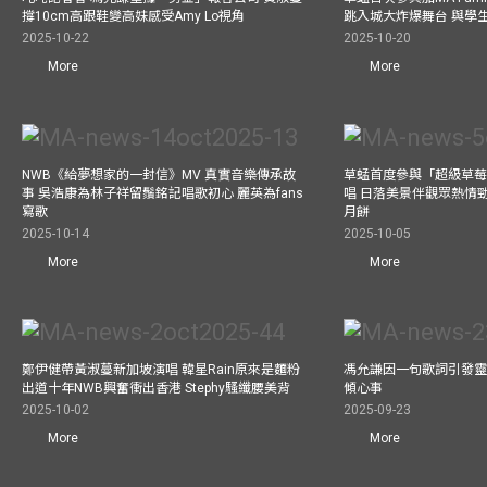
撐10cm高跟鞋變高妹感受Amy Lo視角
跳入城大炸爆舞台 與學
2025-10-22
2025-10-20
More
More
NWB《給夢想家的一封信》MV 真實音樂傳承故
草蜢首度參與「超級草莓
事 吳浩康為林子祥留鬚銘記唱歌初心 麗英為fans
唱 日落美景伴觀眾熱情
寫歌
月餅
2025-10-14
2025-10-05
More
More
鄭伊健帶黃淑蔓新加坡演唱 韓星Rain原來是麵粉
馮允謙因一句歌詞引發靈感
出道十年NWB興奮衝出香港 Stephy騷纖腰美背
傾心事
2025-10-02
2025-09-23
More
More