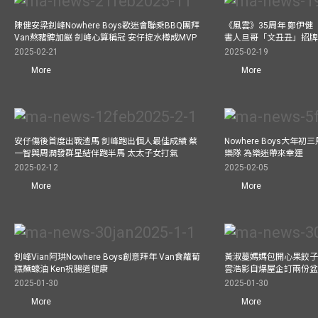
陳健安梁釗峰Nowhere Boys歌迷會聯乘BBQ團拜
《風雲》35周年 鄭伊健
Van熬豬髀加餸 釗峰心算稱冠 安仔掟水樽成MVP
書人旦哥「文丑丑」招牌
2025-02-21
2025-02-19
More
More
安仔傷後首度出戰渣馬 釗峰跑出個人最佳成績 蔡
Nowhere Boys大年
一智與周潤發群星結伴跑半馬 太太子女打氣
樂隊 為樂迷帶來幸運
2025-02-12
2025-02-05
More
More
釗峰Vian阿珙Nowhere Boys創意拜年 Van食蘿蔔
黃淑蔓媽媽包開心果餃子 
糕蘸蠔油 Ken祝腸道健康
雲浩影自爆屋企訂兩份盆
2025-01-30
2025-01-30
More
More