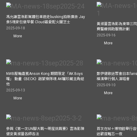
馮允謙雲浩影駕麵包車遊走busking拍新廣告 Jay
食5塊麥包做早餐 Cloud最愛配火腿芝士
黃淑蔓雲浩影為東華三院
2025-09-18
費醫療捐助服務計劃
2025-09-16
More
More
NWB壓軸嘉賓Anson Kong 期間限定「AK Boys
鄭伊健歌迷聚會日本fans
囉」 動畫《BECK》啟蒙樂隊魂 AK曬珍藏主角結
橫濱舉行個人演唱會
他
2025-09-10
2025-09-13
More
More
參與《第一次UN腳大戰～明星挑戰賽》雲浩影陳
首次在M＋博物館舉行音樂會
健安黃淑蔓各師各法
迷歡度難忘一夜