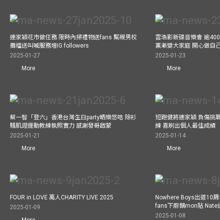
連家穎花市做任務 限時內掃禮物送fans 幫襯男校
雲浩影新碟音樂會 逾40
攤檔送叫喊服務增IG followers
黨漸變大家庭 開心做自
2025-01-27
2025-01-23
More
More
蔡一智「登六」香港台灣生日party晒樂悠咭 除衫
短跑健將連家穎 負傷挑戰
騷肌證運動教練執照實力 感謝發哥啟蒙
練 喜刷出個人最佳成績
2025-01-21
2025-01-14
More
More
FOUR in LOVE 萬人CHARITY LIVE 2025
Nowhere Boys出道1
fans下廚黐mon貼 Nat
2025-01-09
2025-01-08
More