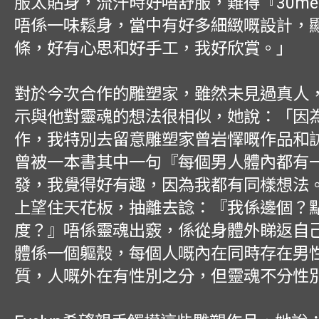
服太貼身，流汗時好唔舒服，難得『30me
唔係一味鬆身，當中有好多細緻嘅設計，
條，好有心思和好手工，我好欣賞。」
對於今次合作的雕塑家，雖然未見過真人，但E
示與他對靈魂的想法很相似，她說：「因
作，我特別去留意雕塑家曾岩懌嘅作品和
曾被一本書其中一句『每個男人體內都有
發，我覺得好有趣，因為我都有同樣想法
上望住天花板，抽離去諗：『我係邊個？
度？』唔係靈魂出竅，係從身體外睇返自
體係一個軀殼，每個人嘅內在同時存在男
質，人嘅外在有性別之分，但靈魂不分性