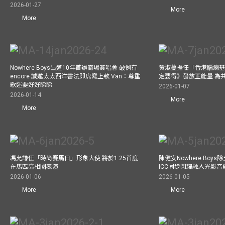
2026-01-27
More
More
Nowhere Boys出道10年首辦商場簽唱會 破例有
黃淑蔓擔任「香港腦癇基
encore 誠邀太太西洋書法即席寫上款 Van：尊重
定要得》發放正能量 為
歌迷要好好睇睇
2026-01-07
2026-01-14
More
More
馮允謙任「時尚賽馬日」形象大使 將於1.25首度
陳健安Nowhere Boy
在馬匹亮相圈表演
ICC同步閃耀融入光影音
2026-01-06
2026-01-05
More
More