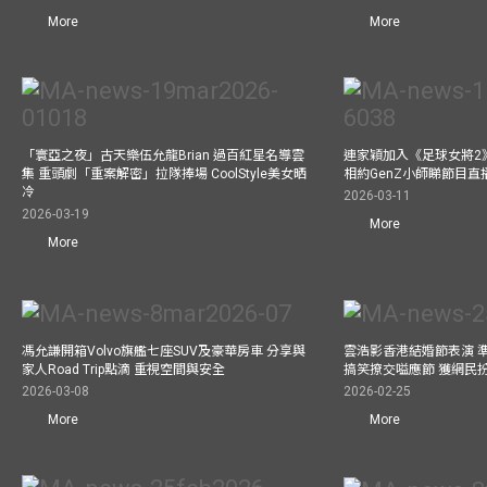
More
More
「寰亞之夜」古天樂伍允龍Brian 過百紅星名導雲
連家穎加入《足球女將2
集 重頭劇「重案解密」拉隊捧場 CoolStyle美女晒
相約GenZ小師睇節目直
冷
2026-03-11
2026-03-19
More
More
馮允謙開箱Volvo旗艦七座SUV及豪華房車 分享與
雲浩影香港結婚節表演 
家人Road Trip點滴 重視空間與安全
搞笑撩交嗌應節 獲網民
2026-03-08
2026-02-25
More
More