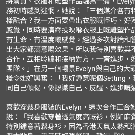
將演員、衣服和雕塑作品融為一體，Evely
務初時感到迷惘，她說：「三個媒介各有
樣融合？我一方面要帶出衣服嘅輕巧、好
感覺，同時要演繹投映喺衣服上嘅雕塑作
有生命、有溫度嘅感覺。經過多次討論和
出大家都滿意嘅效果。所以我特別喜歡與
合作，互相聆聽和接納對方，一齊進步，
團隊。」在另一個場景Evelyn與自己的大
樣令她好興奮：「我好鍾意呢個Setting
同自己傾偈，係認識自己、反醒、進步嘅
喜歡穿鬆身服裝的Evelyn，這次合作正合
說：「我喜歡穿著透氣度高嘅衫，例如麻
特別鍾意著鬆身衫，因為香港天氣太熱和