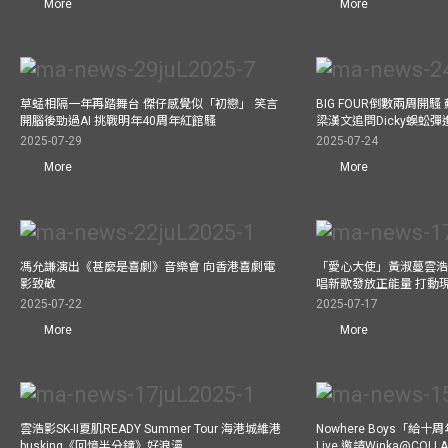
More
More
草蜢相隔一年再踏舞台 傑仔感覺似「初戀」 笑言
BIG FOUR倒數兩周開
開腦後勁過AI 挑戰明年40周年紅館騷
梁漢文追問Dicky蜈蚣
2025-07-29
2025-07-24
More
More
馮允謙演出《甚麼是喜劇》音樂會 向香港喜劇電
「愛心大使」黃淑蔓雲浩
影致敬
唱新歌發放正能量 打動
2025-07-22
2025-07-17
More
More
雲浩影SK-II夏肌READY Summer Tour 海港城維港
Nowhere Boys「給
busking《回憶半分鐘》好浪漫
Live 邀請Winka@CO