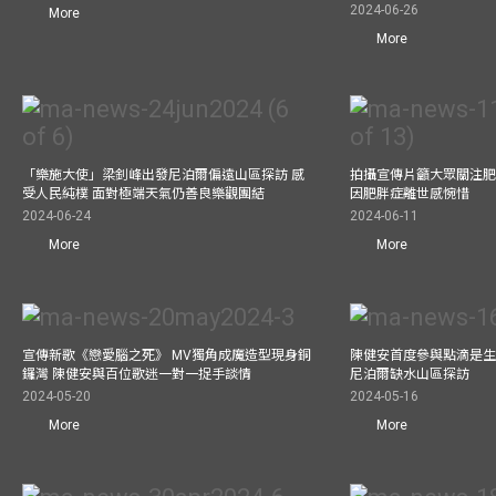
2024-06-26
More
More
「樂施大使」梁釗峰出發尼泊爾偏遠山區探訪 感
拍攝宣傳片籲大眾關注肥
受人民純樸 面對極端天氣仍善良樂觀團結
因肥胖症離世感惋惜
2024-06-24
2024-06-11
More
More
宣傳新歌《戀愛腦之死》 MV獨角成魔造型現身銅
陳健安首度參與點滴是生
鑼灣 陳健安與百位歌迷一對一捉手談情
尼泊爾缺水山區探訪
2024-05-20
2024-05-16
More
More