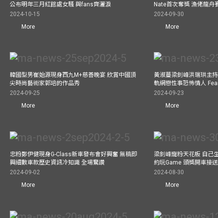
公布明年三月紅館處女騷 與fans齊灑淚
Nate首次奪獎 漁佬龍
2024-10-15
2024-09-30
More
More
韓國型男崔始源現身西九M+慈善晚宴 欣賞中國頂
黃淑蔓梁釗峰洪瑞珙主持
尖時尚藝術家郭培的作品秀
軌網戀性事恐怖情人 Fe
2024-09-25
2024-09-23
More
More
忠粉鄭伊健現身G-Class新車發布會好興奮 無稿即
梁釗峰寵粉天花板 自己生
興細數車款歷史資訊冷知識 全場驚讚
約玩Game 頭獎開車接
2024-09-02
2024-08-30
More
More