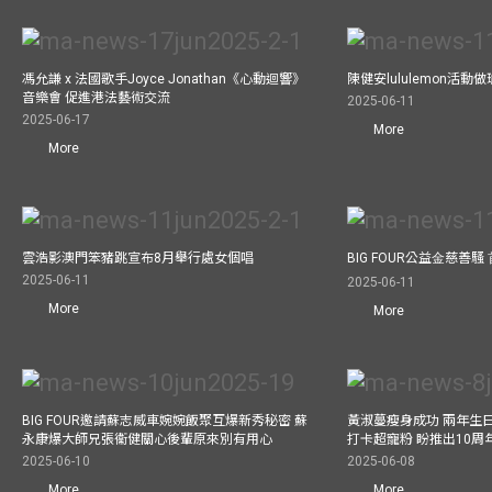
馮允謙 x 法國歌手Joyce Jonathan《心動迴響》
陳健安lululemon活
音樂會 促進港法藝術交流
2025-06-11
2025-06-17
More
More
雲浩影澳門笨豬跳宣布8月舉行處女個唱
BIG FOUR公益⾦慈善
2025-06-11
2025-06-11
More
More
BIG FOUR邀請蘇志威車婉婉飯聚互爆新秀秘密 蘇
黃淑蔓瘦身成功 兩年生
永康爆大師兄張衞健關心後輩原來別有用心
打卡超寵粉 盼推出10周
2025-06-10
2025-06-08
More
More