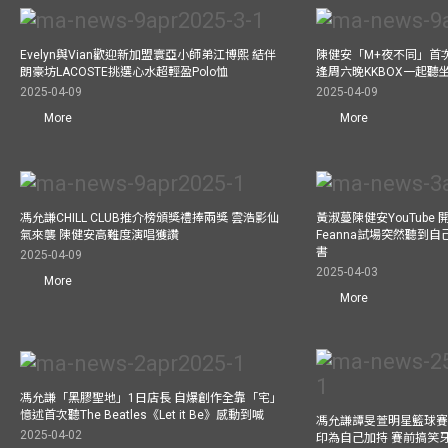
Evelyn與Vian歡迎新加盟寰亞小師弟江博熙 結伴
陳健安「M+夜不同」首
朗豪坊LACOSTE挑選心水超輕盈Polo恤
逢周六晚KKBOX一起聽
2025-04-09
2025-04-09
More
More
馮允謙CHILL CLUB推介榜頒獎禮捧兩獎 雲浩影仙
黃淑蔓陳健安YouTube 開
氣來襲 陳健安高難度演唱獲讚
Feanna試場突然聽到
書
2025-04-09
2025-04-03
More
More
馮允謙「黑膠聖地」1日店長 自爆創作全靠「宅」
憶述首次聽The Beatles《Let it Be》感動到喊
馮允謙譚旻萱明星籃球賽 
2025-04-02
印為自己加持 賽前搞笑