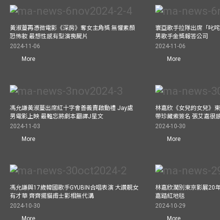
黃淑蔓再憑微電影《深房》奪女主角獎 無懼素顏
寰亞歌手拉隊出席「叱咤
恐怖妝 最想性感有型演喪屍片
男歌手金獎報答公司
2024-11-06
2024-11-06
More
More
馮允謙黃淑蔓出席紅十字會善義賣啟動禮 Jay處
林嘉欣《女兒的女兒》東
男電影上映 最難忘將劇本翻譯J星文
帶珍藏索簽名 張艾嘉很
2024-11-03
2024-10-30
More
More
馮允謙與17歲韓國歌手GYUBIN合唱表演 大讚靚女
林嘉欣濶別東京影展20
有才華 齊齊擺貓甫士影相無代溝
嘉踏紅地毯
2024-10-30
2024-10-29
More
More