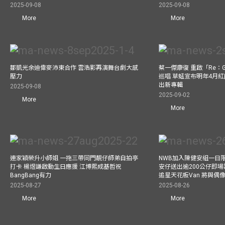
2025-09-08
2025-09-08
More
More
鄒凱光余迪偉麥沛東合作 雲浩影再演舞台劇大感
蔡一傑康復 重啟「Re：G
壓力
巡唱 草蜢宣布明年4月紅
出新專輯
2025-09-08
2025-09-02
More
More
連家穎榮升小師姐 一拖三帶同門靚仔師弟自拍亭
NWB加入陳健安組一日限定樂
打卡 楊煜謙啟動生日應援 江博熙成基哲祝
安仔送出逾200公仔即場
BangBang有力
追星天花板Van 將與
2025-08-27
2025-08-26
More
More