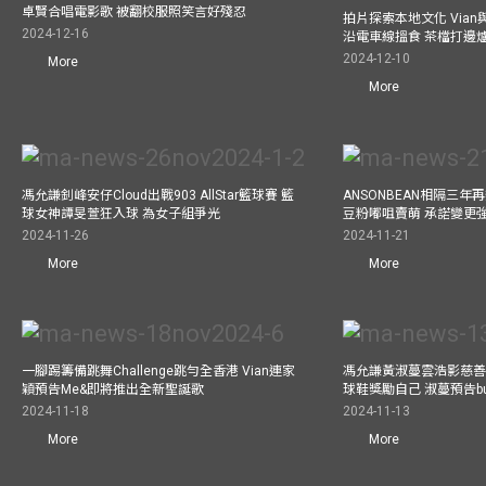
卓賢合唱電影歌 被翻校服照笑言好殘忍
拍片探索本地文化 Vian與外
2024-12-16
沿電車線搵食 茶檔打邊
2024-12-10
More
More
馮允謙釗峰安仔Cloud出戰903 AllStar籃球賽 籃
ANSONBEAN相隔三
球女神譚旻萱狂入球 為女子組爭光
豆粉嘟咀賣萌 承諾變更
2024-11-26
2024-11-21
More
More
一腳踢籌備跳舞Challenge跳勻全香港 Vian連家
馮允謙黃淑蔓雲浩影慈善活
穎預告Me&即將推出全新聖誕歌
球鞋獎勵自己 淑蔓預告bus
2024-11-18
2024-11-13
More
More