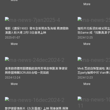
More
電影《唐探1900》發布全新預告及海報 周潤發飾
寵粉天花板梁釗峰兌現生
演唐人街大佬 2月13日香港上映
玩Game 成「找數真漢
2025-01-07
2024-12-25
More
More
香港啟德體育園體藝館啟用首場音樂匯演 陳健安
Me& 互送自製聖誕咭 
與泰國樂團SCRUBB合唱一見如故
忘party抽獎中伏 Via
2024-12-24
2024-12-23
More
More
鄭伊健愛情新片《久別重逢》上映 現身謝票 與陳