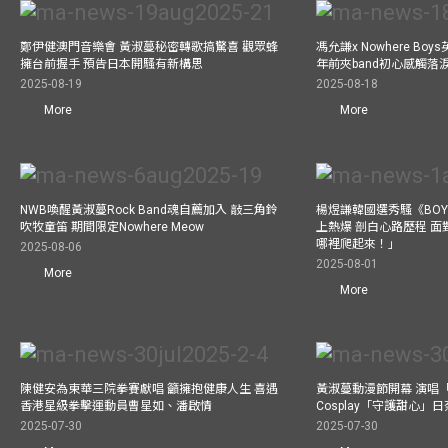
鄭伊健澳門音樂會 黃淑蔓秘密轉歌搞驚喜 觀眾蜂
馮允謙x Nowhere Bo
擁台前握手 預告日本開騷有新構思
年前夾band初心感觸落
2025-08-19
2025-08-18
More
More
NWB喚醒黃淑蔓Rock Band魂自薦加入 敲三角鈴
楊煜謙韓國選秀騷《BOYS 
吹牧童笛 期間限定Nowhere Meow
上熱爆 剖白心路歷程 
哪裡爬起來！」
2025-08-06
2025-08-01
More
More
陳健安為東華三院拳賽獻唱 籲擁抱健康人生 喜遇
黃淑蔓動漫節開幕 演唱
香港星級拳擊運動員曹星如、潘啟情
Cosplay「守護甜心」
2025-07-30
2025-07-30