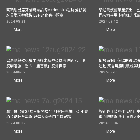
蔡穎恩出席芬蘭時尚品牌Marimekko活動 愛衫愛
草蜢黃淑蔓華麗演出「星光
廚具愛玩遊戲機 Evelyn化身小頑童
程來港捧場 林曉峰非常
2024-08-21
2024-08-12
More
More
雲浩影與歌迷慶生獲贈米線型蛋糕 剖白內心世界
倒數兩個月個唱開鑼 馮
感觸落淚：想令「迷雲黨」感到自豪
運動 笑言無腹肌就騷美
2024-08-12
2024-08-11
More
More
鄭伊健出道37年首度開唱 11月登陸高雄巨蛋 小齊
梁釗峰《致陪伴我的》沖咖
拍片點唱台語歌 舒淇大開金口手舞足蹈
傷心時聽歌撐住 見真人
2024-08-07
2024-08-06
More
More