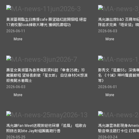
黃淑蔓親臨生日應援cafe 願望踏紅館開個唱 絕密
馮允謙出席B&O 百周年
17歲校服look練歌片曝光 獲網民讚唱功
隊追求完美「唔妥協」
2026-06-11
2026-06-03
More
More
壽星女黃淑蔓為香港電影資料館「幸會25歲」珍
鄭秀文「星塵55」深情
藏展獻唱 望接喜劇做「星女郎」 自信身材OK想演
名 《十誡》呻吟聲震撼樂壇
殺喪屍水著戰士
等》
2026-06-03
2026-06-01
More
More
馮允謙Fan Meet送親簽結他冧爆「追風」 唱歌合
馮允謙雲浩影現身America
照錄志氣bite Jay盼組團義跑行善
驗音樂主題打卡位 訂製
2026-05-25
2026-03-24