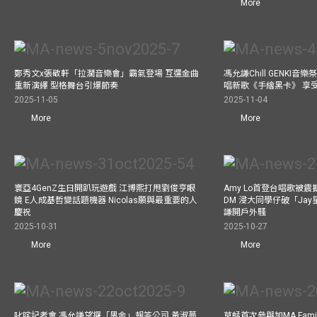
More
鄭秀文x張敬軒「拉濶音樂會」霸氣登場 互選金曲
馮允謙Chill GENKI音
重新演繹 型格舞台引爆節奏
唱新歌《手繪黑卡》 享
2025-11-05
2025-11-04
More
More
寰亞4GenZ生日開趴玩遊戲 江博熙打甩劉俊亨眼
Amy Lo首登台唱歌被
鏡 E人成基哲變話題機器 Nicolas願與最重要的人
DM 浸大同學仔破「Ja
慶祝
謙開戶外騷
2025-10-31
2025-10-27
More
More
叱咤記者會 馮允謙望攞「男金」報答公司 黃淑蔓
草蜢首次參與加MA Family 