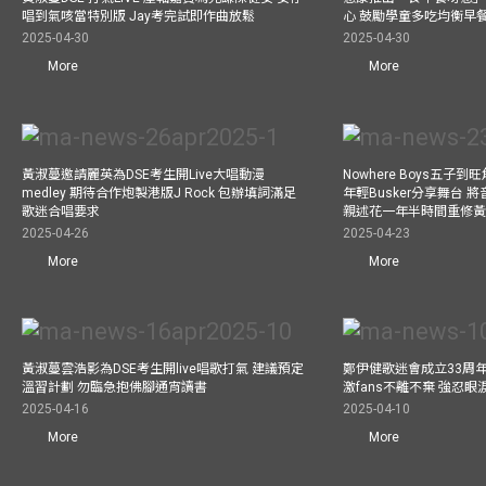
唱到氣咳當特別版 Jay考完試即作曲放鬆
心 鼓勵學童多吃均衡早
2025-04-30
2025-04-30
More
More
黃淑蔓邀請麗英為DSE考生開Live大唱動漫
Nowhere Boys五子到旺
medley 期待合作炮製港版J Rock 包辦填詞滿足
年輕Busker分享舞台 
歌迷合唱要求
親述花一年半時間重修
2025-04-26
2025-04-23
More
More
黃淑蔓雲浩影為DSE考生開live唱歌打氣 建議預定
鄭伊健歌迷會成立33周年 
溫習計劃 勿臨急抱佛腳通宵讀書
激fans不離不棄 強忍
2025-04-16
2025-04-10
More
More