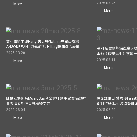
2025-03-25
More
More
寰亞電影中環Party 古天樂Natalie岑麗香捧場
ANSONBEAN主攻動作片 Hillary盼演虐心愛情
第31屆電影評論學會大獎
2025-03-20
電影《得寵先生》獲選
2025-03-11
More
More
陳健安為延音MusicSus音樂會打頭陣 鼓勵街頭年
馮允謙生日 驚喜獲Fan
青表演者相信音樂積極向前
衡創作與休息 必須優質
2025-03-04
2025-02-26
More
More