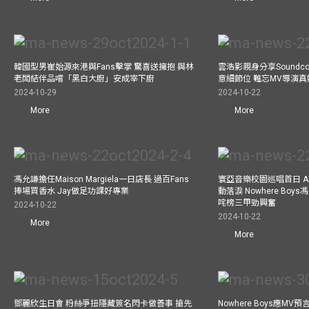
韓國型男崔始源來港與Fans擊掌 驚喜送擁抱 與林
雲浩影親身分享Soundc
老闆結伴品嚐「黑白大廚」安成宰下廚
意細節位 難忘MV導演
2024-10-29
2024-10-22
More
More
馮允謙擔任Maison Margiela一日店長 過百Fans
寰亞音樂校園巡唱首日 A
捧場買香水 Jay做足功課好專業
動落淚 Nowhere Bo
咤榜三甲勁興奮
2024-10-22
2024-10-22
More
More
鄧麗欣生日會 粉絲爭扭隱藏簽名閃卡做善事 搶先
Nowhere Boys應M