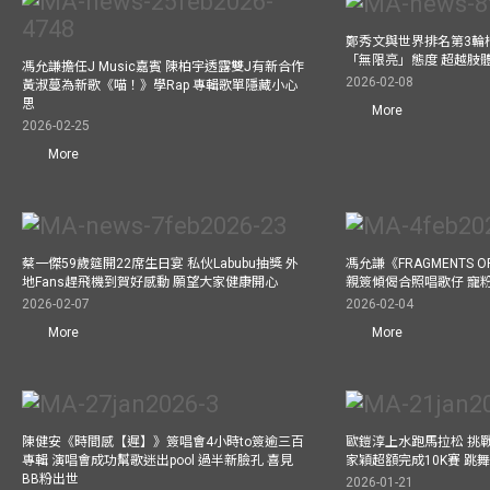
鄭秀文與世界排名第3輪
「無限亮」態度 超越肢
馮允謙擔任J Music嘉賓 陳柏宇透露雙J有新合作
2026-02-08
黃淑蔓為新歌《喵！》學Rap 專輯歌單隱藏小心
思
More
2026-02-25
More
蔡一傑59歲筵開22席生日宴 私伙Labubu抽獎 外
馮允謙《FRAGMENTS O
地Fans趕飛機到賀好感動 願望大家健康開心
親簽傾偈合照唱歌仔 寵粉
2026-02-07
2026-02-04
More
More
陳健安《時間感【遲】》簽唱會4小時to簽逾三百
歐鎧淳上水跑馬拉松 挑
專輯 演唱會成功幫歌迷出pool 過半新臉孔 喜見
家穎超額完成10K賽 跳
BB粉出世
2026-01-21