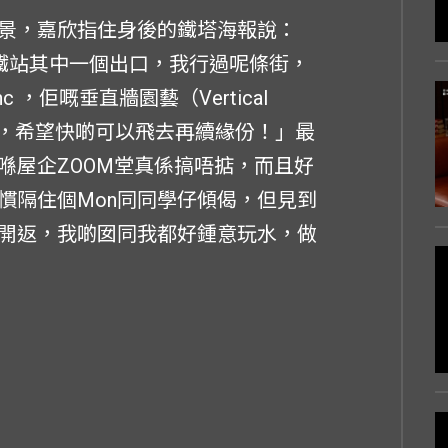
景，嘉欣指住身後的鐵塔海報說：
o地鐵站其中一個出口，我行過呢條街，
c ，佢嘅垂直牆園藝（Vertical
份，希望快啲可以飛去再續緣份！」最
喺屋企ZOOM堂真係搞唔掂，而且好
慣隔住個Mon同同學仔傾偈，但見到
開返，我啲囡同我都好鍾意玩水，做