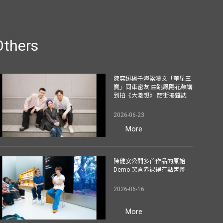
Others
陳奕迅楊千嬅梁漢文「華星三
寶」同車密友 由跳鳳陽花鼓講
到拍《大激想》 踎街揭雜誌
2026-06-23
More
陳健安公開多首作品的原始
Demo 笑言赤裸得有點害羞
2026-06-16
More