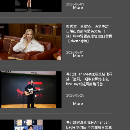
2026-06-03
More
鄭秀文「星塵55」深情專訪
自爆出道前可愛英文名 《十
誡》呻吟聲震撼樂壇 遊日發掘
《Chotto等等》
2026-06-01
More
馮允謙Fan Meet送親簽結他冧
爆「追風」 唱歌合照錄志氣
bite Jay盼組團義跑行善
2026-05-25
More
馮允謙雲浩影現身American
Eagle 快閃店 率先體驗音樂主