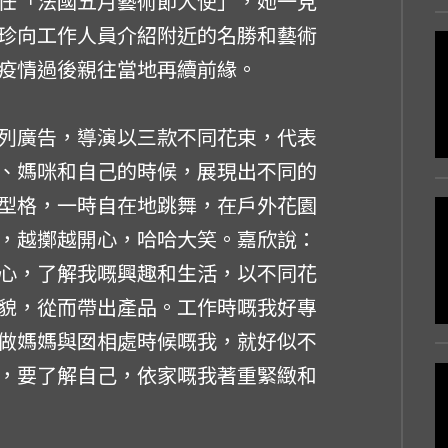
任「法國五月藝術節大使」，她一見
珍向工作人員介紹附近的名勝和藝術
疫情過後親往當地再續前緣。
列廣告，導演以三款不同花束，代表
、媽咪和自己的時候，展現出不同的
型格，一時自在地跳舞，在戶外花園
，越擲越開心，哈哈大笑。嘉欣說：
心，了解我嘅興趣和生活，以不同花
貌，從而帶出產品。工作時嘅我好專
做媽媽與囡相處時候嘅我，就好似不
，要了解自己，依家嘅我著重緊緻和