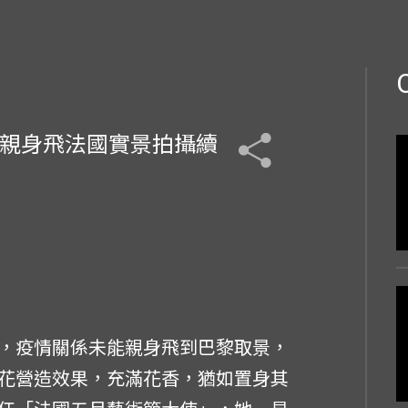
望親身飛法國實景拍攝續
，疫情關係未能親身飛到巴黎取景，
花營造效果，充滿花香，猶如置身其