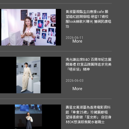
黃淑蔓親臨生日應援cafe 願
望踏紅館開個唱 絕密17歲校
服look練歌片曝光 獲網民讚唱
功
2026-06-11
More
馮允謙出席B&O 百周年紀念展
開幕禮 欣賞品牌團隊追求完美
「唔妥協」精神
2026-06-03
More
壽星女黃淑蔓為香港電影資料
館「幸會25歲」珍藏展獻唱
望接喜劇做「星女郎」 自信身
材OK想演殺喪屍水著戰士