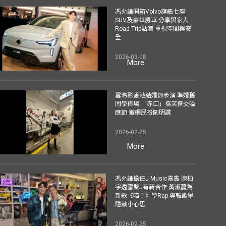
馮允謙開箱Volvo旗艦七座
SUV及豪華房車 分享與家人
Road Trip點滴 重視空間與安
全
2026-03-08
More
雲浩影香港結婚節表演 準婚舊
同學捧場 「赤口」搞笑撩交嗌
應節 獲網民扮鬧明讚
2026-02-25
More
馮允謙擔任J Music嘉賓 陳柏
宇透露雙J有新合作 黃淑蔓為
新歌《喵！》學Rap 專輯歌單
隱藏小心思
2026-02-25