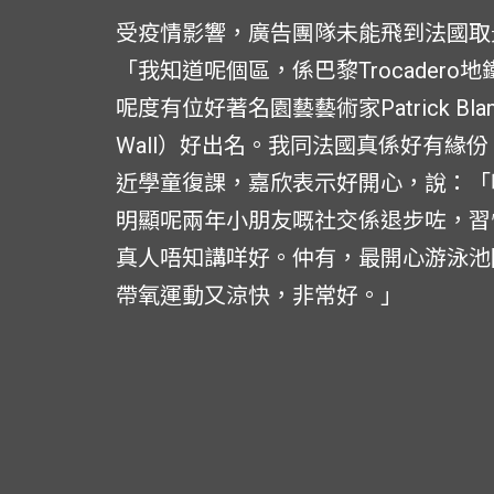
受疫情影響，廣告團隊未能飛到法國取
「我知道呢個區，係巴黎Trocader
呢度有位好著名園藝藝術家Patrick Blan
Wall）好出名。我同法國真係好有緣
近學童復課，嘉欣表示好開心，說：「
明顯呢兩年小朋友嘅社交係退步咗，習
真人唔知講咩好。仲有，最開心游泳池
帶氧運動又涼快，非常好。」