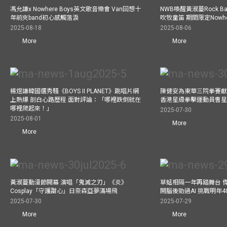
馮允謙x Nowhere Boys英文歌音樂會 Van回想十
NWB喚醒黃淑蔓Rock 
年前夾band初心感觸落淚
吹牧童笛 期間限定Nowher
2025-08-18
2025-08-06
More
More
楊煜謙韓國選秀騷《BOYS II PLANET》跳唱片網
陳健安為東華三院拳賽獻
上熱爆 剖白心路歷程 面對評論：「哪裡跌倒就在
香港星級拳擊運動員曹
哪裡爬起來！」
2025-07-30
2025-08-01
More
More
黃淑蔓動漫節開幕 演唱「鬼滅之刃」《炎》
草蜢相隔一年再踏舞台 
Cosplay「守護甜心」日奈森亞夢滿場飛
開腦後勁過AI 挑戰明年
2025-07-30
2025-07-29
More
More