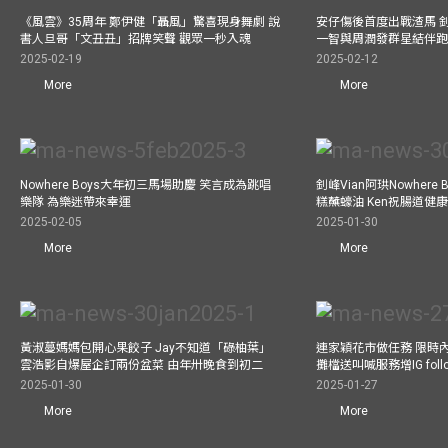
《風雲》35周年 鄭伊健「聶風」驚喜現身舞劇 說
安仔傷後首度出戰渣馬 
書人旦哥「文丑丑」招牌笑聲 觀眾一秒入魂
一智與周潤發群星結伴跑
2025-02-19
2025-02-12
More
More
Nowhere Boys大年初三馬場助慶 笑言成為跳唱
釗峰Vian阿珙Nowhere
樂隊 為樂迷帶來幸運
糕蘸蠔油 Ken祝腸道健
2025-02-05
2025-01-30
More
More
黃淑蔓媽媽包開心果餃子 Jay不知道「碌柚葉」
連家穎花市做任務 限時內
雲浩影自爆屋企訂兩份盆菜 由年卅晚食到初二
攤檔送叫喊服務增IG follo
2025-01-30
2025-01-27
More
More