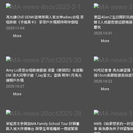
馮允謙Chill GENKI音樂祭與人氣女神adieu合唱 首
寰亞4GenZ生日開趴玩
唱新歌《手繪黑卡》 享受戶外騷期待明年個唱
鏡 E人成基哲變話題機器 
慶祝
2025-11-04
2025-10-31
More
More
Amy Lo首登台唱歌被震撼 淑蔓《梗頸四》收感動
叱咤記者會 馮允謙望攞
DM 浸大同學仔破「Jay星文」密碼 明年1月馮允
撐10cm高跟鞋變高妹感受
謙開戶外騷
2025-10-22
2025-10-27
More
More
草蜢首次參與加MA Family School Tour 好興奮
NWB《給夢想家的一封信
跳入城大炸爆舞台 與學生零距離蔡一傑感緊張
事 吳浩康為林子祥留鬚銘