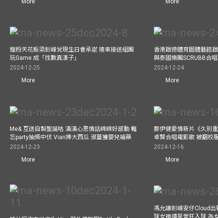
More
More
寵粉天花板梁釗峰兌現生日會承諾 揸車接送組團
香港啟德體育園體藝館啟
玩Game 成「找數真漢子」
與泰國樂團SCRUBB合
2024-12-25
2024-12-24
More
More
Me& 互送自製聖誕咭 滿滿心思情話綿綿好感動 難
鄭伊健愛情新片《久別重
忘party抽獎中伏 Vian捧大西瓜 淑蔓獲嬰兒補藥
卓賢合唱電影歌 被翻校
2024-12-23
2024-12-16
More
More
馮允謙釗峰安仔Cloud出戰9
球女神譚旻萱狂入球 為