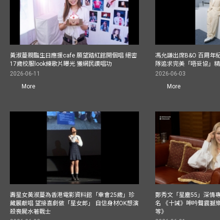
黃淑蔓親臨生日應援cafe 願望踏紅館開個唱 絕密
馮允謙出席B&O 百周年
17歲校服look練歌片曝光 獲網民讚唱功
隊追求完美「唔妥協」
2026-06-11
2026-06-03
More
More
壽星女黃淑蔓為香港電影資料館「幸會25歲」珍
鄭秀文「星塵55」深情
藏展獻唱 望接喜劇做「星女郎」 自信身材OK想演
名 《十誡》呻吟聲震撼樂壇
殺喪屍水著戰士
等》