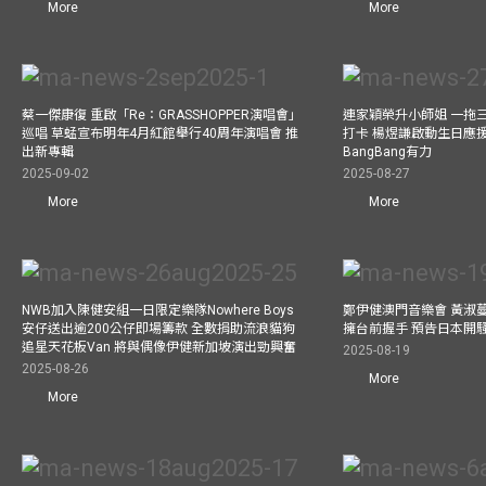
More
More
蔡一傑康復 重啟「Re：GRASSHOPPER演唱會」
連家穎榮升小師姐 一拖
巡唱 草蜢宣布明年4月紅館舉行40周年演唱會 推
打卡 楊煜謙啟動生日應
出新專輯
BangBang有力
2025-09-02
2025-08-27
More
More
NWB加入陳健安組一日限定樂隊Nowhere Boys
鄭伊健澳門音樂會 黃淑
安仔送出逾200公仔即場籌款 全數捐助流浪貓狗
擁台前握手 預告日本開
追星天花板Van 將與偶像伊健新加坡演出勁興奮
2025-08-19
2025-08-26
More
More