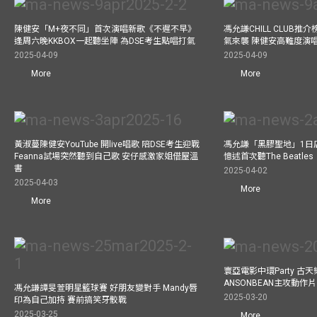
陳健安「M+夜不同」首次演唱新歌《不遲不早》
馮允謙CHILL CLUB
逢周六晚KKBOX一起聽坐陣 為DSE考生點唱打氣
氣來襲 陳健安高難度演
2025-04-09
2025-04-09
More
More
黃淑蔓陳健安YouTube 開live唱歌 陪DSE考生迎戰
馮允謙「黑膠聖地」1日
Feanna試場突然聽到自己歌 安仔感激家姐借屋溫
憶述首次聽The Beatles
書
2025-04-02
2025-04-03
More
More
寰亞電影中環Party 古天
ANSONBEAN主攻動作片 
馮允謙譚旻萱明星籃球賽 好朋友變對手 Mandy唇
2025-03-20
印為自己加持 賽前搞笑牙骹戰
2025-03-25
More