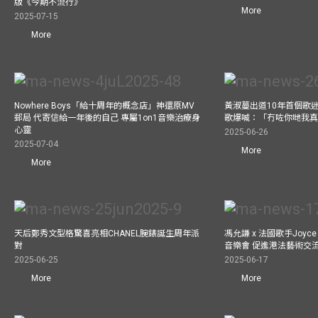
版《今期不流行》
More
2025-07-15
More
Nowhere Boys「給十周年的概念店」神還原MV
黃淑蔓出道10年首個歌迷聚
郵局 代寄信給一年後的自己 專屬1on1音樂治療身
歌爆喊：「冇咗你哋我
心靈
2025-06-26
2025-07-04
More
More
天后鄭秀文型格驚喜亮相CHANEL腕錶誕生周年派
馮允謙 x 法國歌手Joyce
對
音樂會 促進港法藝術交
2025-06-25
2025-06-17
More
More