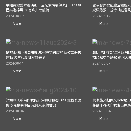
草蜢黃淑蔓華麗演出「星光熠熠耀保良」 Fans專
雲浩影與歌迷慶生獲贈米
程來港捧場 林曉峰非常感動
感觸落淚：想令「迷雲
2024-08-12
2024-08-12
More
More
倒數兩個月個唱開鑼 馮允謙閉關綵排 練歌學舞做
鄭伊健出道37年首度開唱
運動 笑言無腹肌就騷美腿
拍片點唱台語歌 舒淇大
2024-08-11
2024-08-07
More
More
梁釗峰《致陪伴我的》沖咖啡報答Fans 鐵粉婆婆
黃淑蔓又組團又solo壓
傷心時聽歌撐住 見真人激動落淚
靠創作尋找自我走出困
2024-08-06
2024-08-04
More
More