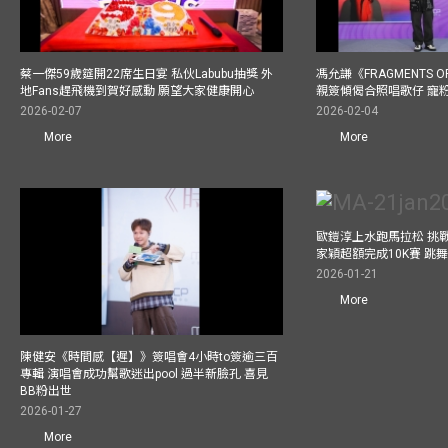
蔡一傑59歲筵開22席生日宴 私伙Labubu抽獎 外
馮允謙《FRAGMENTS O
地Fans趕飛機到賀好感動 願望大家健康開心
親簽傾偈合照唱歌仔 寵粉
2026-02-07
2026-02-04
More
More
歐鎧淳上水跑馬拉松 挑
家穎超額完成10K賽 跳
2026-01-21
More
陳健安《時間感【遲】》簽唱會4小時to簽逾三百
專輯 演唱會成功幫歌迷出pool 過半新臉孔 喜見
BB粉出世
2026-01-27
More