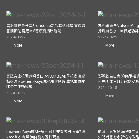
雲浩影親身分享Soundcore新款耳機體驗 喜愛留
馮允謙擔任Maison Marg
意細節位 難忘MV導演真媽咪靚湯
捧場買香水 Jay做足功
2024-10-22
2024-10-22
More
More
寰亞音樂校園巡唱首日 ANSONBEAN母校表演感
鄧麗欣生日會 粉絲爭扭
動落淚 Nowhere Boys馮允謙梁釗峰 囊括本周叱
公布明年三月紅館處女騷 
咤榜三甲勁興奮
2024-10-15
2024-10-22
More
More
Nowhere Boys應MV預言 騷前雙喜臨門 操拳7年
韓國型男崔始源現身西九
Nate首次奪獎 漁佬龍舟賽捧兩盃
尖時尚藝術家郭培的作