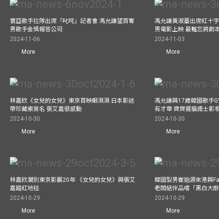
寰亞歌手拉隊出席「叱咤」記者會 馮允謙望首奪
馮允謙黃淑蔓出席紅十字會
男歌手金獎報答公司
男電影上映 最難忘將劇
2024-11-06
2024-11-03
More
More
林嘉欣《女兒的女兒》東京首映眼濕濕 日本影迷
馮允謙與17歲韓國歌手GY
帶珍藏索簽名 張艾嘉很感動
有才華 齊齊擺貓甫士影
2024-10-30
2024-10-30
More
More
林嘉欣濶別東京影展20年 《女兒的女兒》與張艾
韓國型男崔始源來港與Fa
嘉踏紅地毯
老闆結伴品嚐「黑白大
2024-10-29
2024-10-29
More
More