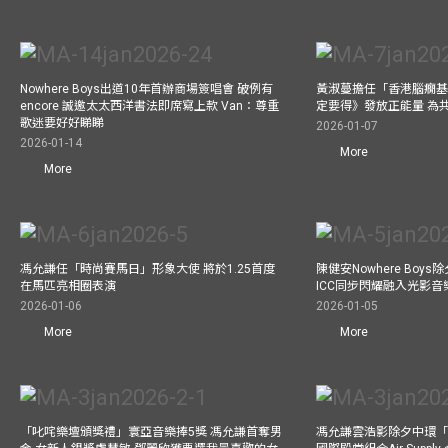
Nowhere Boys出道10年首辦商場簽唱會 破例有
黃淑蔓擔任「香港腦癇基
encore 誠邀太太西洋書法即席寫上款 Van：尊重
定要得》發放正能量 為
歌迷要好好睇睇
2026-01-07
2026-01-14
More
More
馮允謙任「時尚賽馬日」形象大使 將於1.25首度
陳健安Nowhere Boy
在馬匹亮相圈表演
ICC同步閃耀融入光影音
2026-01-06
2026-01-05
More
More
「叱咤樂壇頒獎禮」寰亞音樂捧5獎 馮允謙首奪男
馮允謙雲浩影除夕中環「