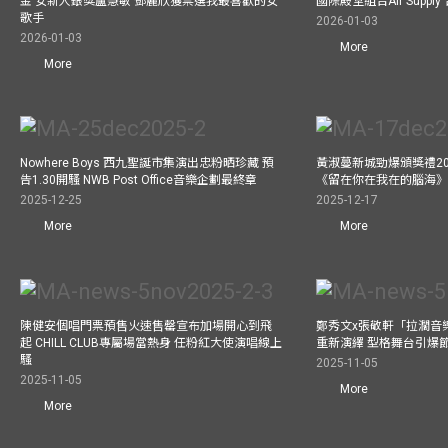
金 女新人銀獎盧慧敏 鄧麗欣獲票選我最喜歡的女
國際殿堂組合Air Suppl
歌手
2026-01-03
2026-01-03
More
More
Nowhere Boys 西九聖誕市集演出忠粉晒珍藏 預
黃淑蔓新城勁爆頒獎禮20
告1.30開騷 NWB Post Office音樂企劃最終章
《留在你在我在的腦海
2025-12-25
2025-12-17
More
More
陳健安個唱門票預售火速售罄宣布加場開心到飛
鄭秀文x張敬軒「拉濶音
起 CHILL CLUB專屬場當熱身 任粉紅大使演唱線上
重新演繹 型格舞台引爆
騷
2025-11-05
2025-11-05
More
More