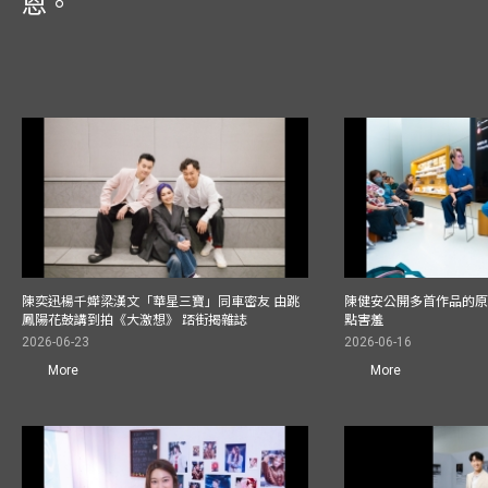
恩。
陳奕迅楊千嬅梁漢文「華星三寶」同車密友 由跳
陳健安公開多首作品的原始
鳳陽花鼓講到拍《大激想》 踎街揭雜誌
點害羞
2026-06-23
2026-06-16
More
More