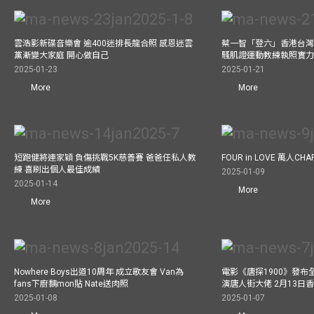
雲浩影新碟音樂會 逾400迷排長龍合照 感恩迷雲
蔡一智「登六」香港台灣生
黨漸變大家庭 開心做自己
騷肌證運動教練執照實力
2025-01-23
2025-01-21
More
More
短跑健將連家穎 負傷挑戰5K慈善賽 爸爸任私人教
FOUR in LOVE 萬人CHAR
練 喜刷出個人最佳成績
2025-01-09
2025-01-14
More
More
Nowhere Boys出道10周年 成立歌友會 Van為
電影《唐探1900》發布
fans下廚黐mon貼 Nate送肉照
演唐人街大佬 2月13日
2025-01-08
2025-01-07