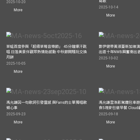
寫歌
2025-10-20
2025-10-14
More
More
草蜢首度參與「超級草莓音樂節」 45分鐘爆汗跳
鄭伊健帶黃淑蔓新加坡演唱
唱 日落美景伴觀眾熱情勁感動 中秋節開騷玩交換
出道十年NWB興奮衝出香港
月餅
2025-10-02
2025-10-05
More
More
馮允謙因一句歌詞引發靈感 與Fans的士單獨唱歌
馮允謙雲浩影駕麵包車遊走b
傾心事
食5塊麥包做早餐 Clou
2025-09-23
2025-09-18
More
More