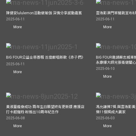
陳健安lululemon活動做瑜伽 深情分享感動嘉賓
雲浩影澳門笨豬跳宣布8
2025-06-11
2025-06-11
More
More
BIG FOUR公益⾦慈善騷 ⾸度獻唱新歌《赤⼦們》
BIG FOUR邀請蘇志威
永康爆大師兄張衞健關
2025-06-11
2025-06-10
More
More
黃淑蔓瘦身成功 兩年生日願望終有更新版 應援店
馮允謙捧7獎 與雲浩影
打卡超寵粉 盼推出10周年紀念作
樂11個獎成大贏家
2025-06-08
2025-06-03
More
More