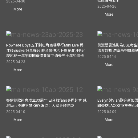
歌迷合唱要求
2025-04-30
2025-04-26
More
More
Nowhere Boys五子到旺角商場舉行Mini Live 與
黃淑蔓雲浩影為DSE考生開
年輕Busker分享舞台 將音樂傳承下去 結他手Ken
溫習計劃 勿臨急抱佛腳
親述花一年半時間重修黃貫中消失三十年的結他
2025-04-16
2025-04-23
More
More
鄭伊健歌迷會成立33周年 日台韓fans專程赴會 感
Evelyn與Vian歡迎
激fans不離不棄 強忍眼淚：大家身體健康
朗豪坊LACOSTE挑選心
2025-04-10
2025-04-09
More
More