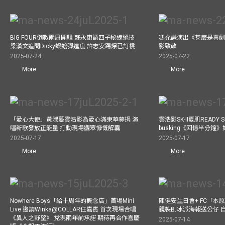
BIG FOUR倒數兩周開騷 蘇永康認四子秘練絕技
馮允謙演出《甚麼是喜劇
梁漢文追問Dicky蜈蚣彈進度 許志安踢爆已訂櫈
影致敬
2025-07-24
2025-07-22
More
More
「愛心大使」黃淑蔓雲浩影為愛心滿東華募捐 演
雲浩影SK-II夏肌READY 
唱新歌發放正能量 打動現場觀眾慷慨解囊
busking《回憶半分鐘
2025-07-17
2025-07-17
More
More
Nowhere Boys「給十周年的概念店」首場Mini
陳健安生日會+ FC「本
Live 邀請Winka@COLLAR任嘉賓 首次現場合唱
親製刨冰派海報送公仔 
《異人之野望》 兌現兩年前承諾 期待再合作喜慶
2025-07-14