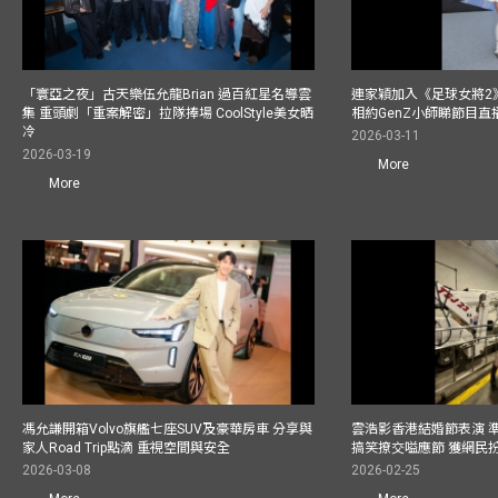
「寰亞之夜」古天樂伍允龍Brian 過百紅星名導雲
連家穎加入《足球女將2
集 重頭劇「重案解密」拉隊捧場 CoolStyle美女晒
相約GenZ小師睇節目直
冷
2026-03-11
2026-03-19
More
More
馮允謙開箱Volvo旗艦七座SUV及豪華房車 分享與
雲浩影香港結婚節表演 
家人Road Trip點滴 重視空間與安全
搞笑撩交嗌應節 獲網民
2026-03-08
2026-02-25