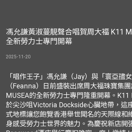
馮允謙黃淑蔓靚聲合唱賀周大福 K11 M
全新勞力士專門開幕
2025-11-20
「唱作王子」馮允謙（Jay）與「寰亞孻
（Feanna）日前盛裝出席周大福珠寶集團
MUSEA的全新勞力士專門隆重開幕。K11 
於尖沙咀Victoria Dockside心臟地帶
式地標讓您飽覽香港舉世聞名的天際線和
身感受勞力士世界的魅力。為慶祝新店開