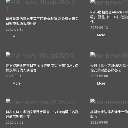
NWB壓軸嘉賓Anson Ko
囉」 動畫《BECK》啟
黃淑蔓雲浩影為東華三院晚會獻唱 以歌聲支持免
他
費醫療捐助服務計劃
2025-09-13
2025-09-16
More
More
鄭伊健歌迷聚會日本fans許願成功 宣布12月5號
參與《第一次UN腳大戰
橫濱舉行個人演唱會
健安黃淑蔓各師各法
2025-09-10
2025-09-08
More
More
首次在M＋博物館舉行音樂會 Jay Fung與千名歌
鄒凱光余迪偉麥沛東合作
迷歡度難忘一夜
壓力
2025-09-08
2025-09-08