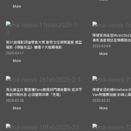
More
陳健安為延音MusicSu
青表演者相信音樂積極
第31屆電影評論學會大獎 鄭秀文任頒獎嘉賓 寰亞
2025-03-04
電影《得寵先生》獲選十大推薦電影
2025-03-11
More
More
馮允謙生日 驚喜獲Fans應援拱門廣告慶祝 追求平
陳健安梁釗峰Nowhere 
衡創作與休息 必須優質床褥「充電」
Van熬豬髀加餸 釗峰心
2025-02-26
2025-02-21
More
More