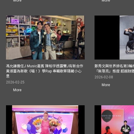
More
More
馮允謙擔任J Music嘉賓 陳柏宇透露雙J有新合作
鄭秀文與世界排名第3輪
黃淑蔓為新歌《喵！》學Rap 專輯歌單隱藏小心
「無限亮」態度 超越肢
思
2026-02-08
2026-02-25
More
More