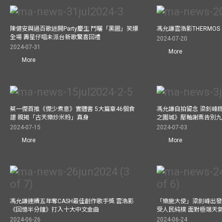
陳健安與過百歌迷開Party慶生 鬥曬「黑圖」笑爆
馮允謙雲浩影THERMOS
全場 壽星仔唱未派台新歌驚喜回禮
2024-07-20
2024-07-31
More
More
蔡一傑首推《傑少煮意》實體書 5大篇章46個食
馮允謙自拍留念 梁釗峰錄影C
譜 親揭「古天樂炒米粉」真身
之圍城》壓軸謝票告別
2024-07-15
2024-07-03
More
More
馮允謙連續五年奪CASH最佳創作歌手獎 雲浩影
「樂施大使」梁釗峰出發
《回憶半分鐘》打入十大中文金曲
受人民純樸 面對極端天
2024-06-26
2024-06-24