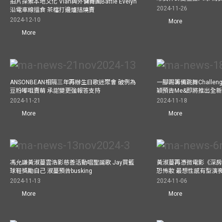
拍片探索本地文化 Vian與外傭舞團Battle Evelyn
2024-11-26
沿電車線搵食 茶檔打邊爐拮燒賣
2024-12-10
More
More
ANSONBEAN相隔三年再辦生日歌迷聚會 破例為
一腳踢籌備跳舞Challen
豆粉嘟咀賣萌 承諾變更強報答支持
穎預告Me&即將推出全
2024-11-21
2024-11-18
More
More
馮允謙黃淑蔓雲浩影慈善活動唱聖誕歌 Jay買籃
黃淑蔓再憑微電影《深房
球鞋獎勵自己 淑蔓預告busking
恐怖妝 最想性感有型演
2024-11-13
2024-11-06
More
More