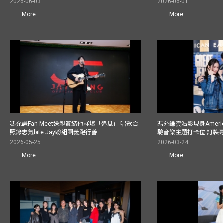
2026-06-03
2026-06-01
More
More
馮允謙Fan Meet送親簽結他冧爆「追風」 唱歌合
馮允謙雲浩影現身America
照錄志氣bite Jay盼組團義跑行善
驗音樂主題打卡位 訂製
2026-05-25
2026-03-24
More
More