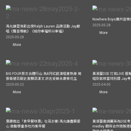
Nowhere Boys廣州
2025-05-28
馮允謙雲浩影出席Ralph Lauren 品牌活動 Jay獻
唱《聲音導航》《給你幸福所以幸福》
More
2025-05-28
More
BIG FOUR首次合體行山 為8月紅館演唱會熱身 揭
黃淑蔓DSE 打氣LIVE
張衞健百厭史激嬲梁漢文 許志安蘇永康食花生
唱到氣咳當特別版 Jay
2025-05-22
2025-04-30
More
More
惠康推出「食早餐呀惠」社區計劃 馮允謙盡顯愛
黃淑蔓邀請麗英為DSE考
心 鼓勵學童多吃均衡早餐
medley 期待合作炮製港