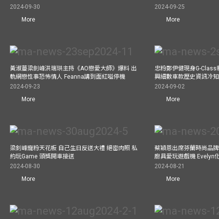
2024-09-30
2024-09-25
More
More
黃淑蔓梁釗峰洪瑞珙主持《AO戀愛大師》爆料 出
忠粉鄭伊健現身G-Clas
軌網戀性事恐怖情人 Feanna講到面紅嗌停機
興細數車款歷史資訊冷知
2024-09-23
2024-09-02
More
More
梁釗峰寵粉天花板 自己生日反送大禮 絕密肉照 私
蔡穎恩出席芬蘭時尚品牌Ma
約玩Game 頭獎開車接送
廚具愛玩遊戲機 Evely
2024-08-30
2024-08-21
More
More