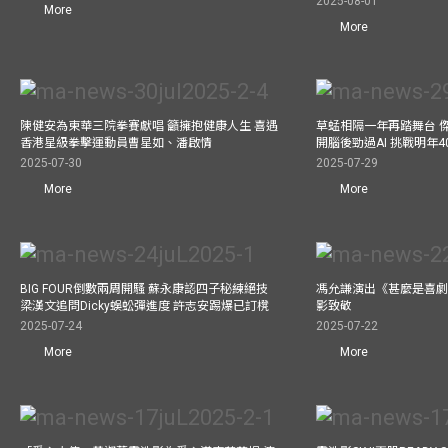
2025-08-01
More
More
陳健安為東華三院拳賽獻唱 籲擁抱健康人生 喜遇
草蜢相隔一年再踏舞台 
香港星級拳擊運動員曹星如、潘啟情
開腦後勁過AI 挑戰明年
2025-07-30
2025-07-29
More
More
BIG FOUR倒數兩周開騷 蘇永康認四子秘練絕技
馮允謙演出《甚麼是喜劇
梁漢文追問Dicky蜈蚣彈進度 許志安踢爆已訂櫈
影致敬
2025-07-24
2025-07-22
More
More