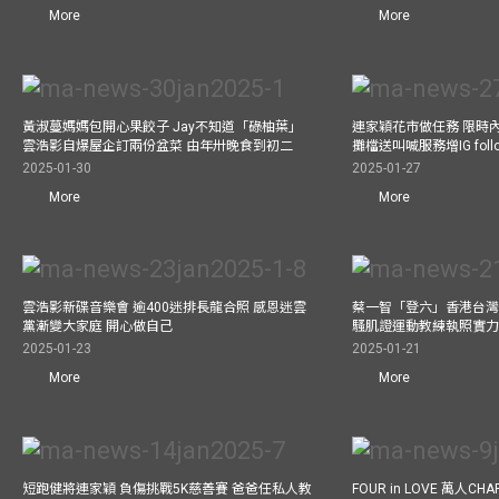
More
More
黃淑蔓媽媽包開心果餃子 Jay不知道「碌柚葉」
連家穎花市做任務 限時內
雲浩影自爆屋企訂兩份盆菜 由年卅晚食到初二
攤檔送叫喊服務增IG follo
2025-01-30
2025-01-27
More
More
雲浩影新碟音樂會 逾400迷排長龍合照 感恩迷雲
蔡一智「登六」香港台灣生
黨漸變大家庭 開心做自己
騷肌證運動教練執照實力
2025-01-23
2025-01-21
More
More
短跑健將連家穎 負傷挑戰5K慈善賽 爸爸任私人教
FOUR in LOVE 萬人CHAR