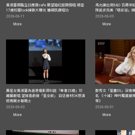
黃淑蔓親臨生日應援cafe 願望踏紅館開個唱 絕密
馮允謙出席B&O 百周年
17歲校服look練歌片曝光 獲網民讚唱功
隊追求完美「唔妥協」
2026-06-11
2026-06-03
More
More
壽星女黃淑蔓為香港電影資料館「幸會25歲」珍
鄭秀文「星塵55」深情
藏展獻唱 望接喜劇做「星女郎」 自信身材OK想演
名 《十誡》呻吟聲震撼樂壇
殺喪屍水著戰士
等》
2026-06-03
2026-06-01
More
More