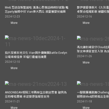
Me& 互送自製聖誕咭 滿滿心思情話綿綿好感動 難
鄭伊健愛情新片《久別重
忘party抽獎中伏 Vian捧大西瓜 淑蔓獲嬰兒補藥
卓賢合唱電影歌 被翻校
2024-12-23
2024-12-16
More
More
馮允謙釗峰安仔Cloud出戰9
球女神譚旻萱狂入球 為
拍片探索本地文化 Vian與外傭舞團Battle Evelyn
2024-11-26
沿電車線搵食 茶檔打邊爐拮燒賣
2024-12-10
More
More
ANSONBEAN相隔三年再辦生日歌迷聚會 破例為
一腳踢籌備跳舞Challen
豆粉嘟咀賣萌 承諾變更強報答支持
穎預告Me&即將推出全
2024-11-21
2024-11-18
More
More