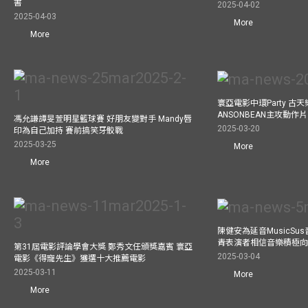
書
2025-04-02
2025-04-03
More
More
寰亞電影中環Party 古天
ANSONBEAN主攻動作片 
馮允謙譚旻萱明星籃球賽 好朋友變對手 Mandy唇
2025-03-20
印為自己加持 賽前搞笑牙骹戰
2025-03-25
More
More
陳健安為延音MusicSu
青表演者相信音樂積極
第31屆電影評論學會大獎 鄭秀文任頒獎嘉賓 寰亞
2025-03-04
電影《得寵先生》獲選十大推薦電影
2025-03-11
More
More