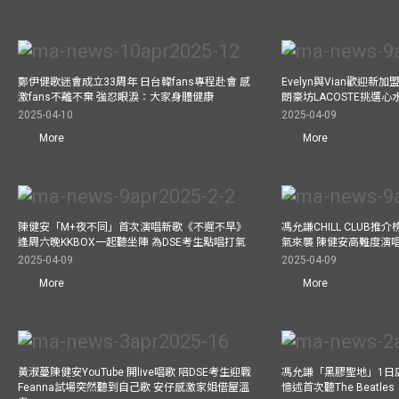
鄭伊健歌迷會成立33周年 日台韓fans專程赴會 感
Evelyn與Vian歡迎
激fans不離不棄 強忍眼淚：大家身體健康
朗豪坊LACOSTE挑選心
2025-04-10
2025-04-09
More
More
陳健安「M+夜不同」首次演唱新歌《不遲不早》
馮允謙CHILL CLUB
逢周六晚KKBOX一起聽坐陣 為DSE考生點唱打氣
氣來襲 陳健安高難度演
2025-04-09
2025-04-09
More
More
黃淑蔓陳健安YouTube 開live唱歌 陪DSE考生迎戰
馮允謙「黑膠聖地」1日
Feanna試場突然聽到自己歌 安仔感激家姐借屋溫
憶述首次聽The Beatles