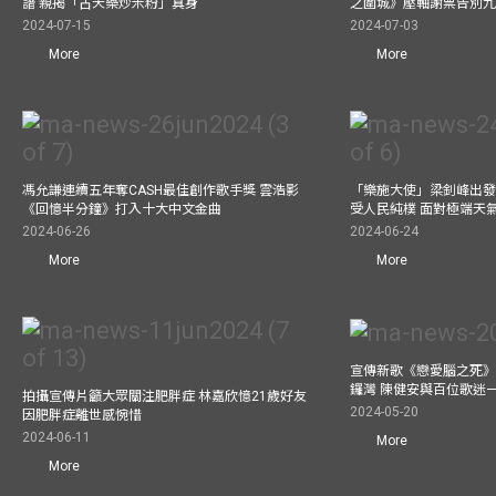
譜 親揭「古天樂炒米粉」真身
之圍城》壓軸謝票告別
2024-07-15
2024-07-03
More
More
馮允謙連續五年奪CASH最佳創作歌手獎 雲浩影
「樂施大使」梁釗峰出發
《回憶半分鐘》打入十大中文金曲
受人民純樸 面對極端天
2024-06-26
2024-06-24
More
More
宣傳新歌《戀愛腦之死》
鑼灣 陳健安與百位歌迷
拍攝宣傳片籲大眾關注肥胖症 林嘉欣憶21歲好友
2024-05-20
因肥胖症離世感惋惜
2024-06-11
More
More