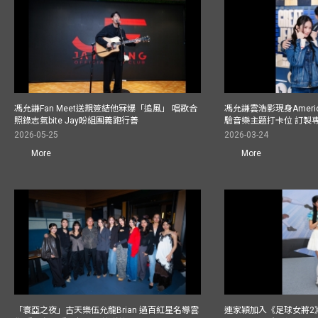
馮允謙Fan Meet送親簽結他冧爆「追風」 唱歌合
馮允謙雲浩影現身America
照錄志氣bite Jay盼組團義跑行善
驗音樂主題打卡位 訂製
2026-05-25
2026-03-24
More
More
「寰亞之夜」古天樂伍允龍Brian 過百紅星名導雲
連家穎加入《足球女將2