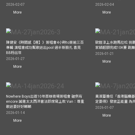
2026-02-07
2026-02-04
More
More
陳健安《時間感【遲】》簽唱會4小時to簽逾三百
歐鎧淳上水跑馬拉松 挑
專輯 演唱會成功幫歌迷出pool 過半新臉孔 喜見
家穎超額完成10K賽 跳
BB粉出世
2026-01-21
2026-01-27
More
More
Nowhere Boys出道10年首辦商場簽唱會 破例有
黃淑蔓擔任「香港腦癇基
encore 誠邀太太西洋書法即席寫上款 Van：尊重
定要得》發放正能量 為
歌迷要好好睇睇
2026-01-07
2026-01-14
More
More