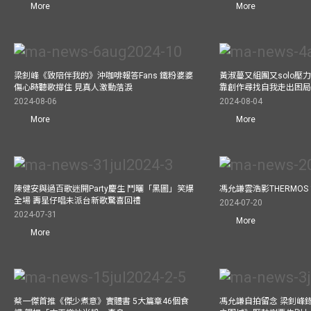
More
More
梁釗峰《致陪伴我的》沖咖啡報答Fans 鐵粉婆婆
黃淑蔓又組團又solo壓
傷心時聽歌撐住 見真人激動落淚
靠創作尋找自我走出困
2024-08-06
2024-08-04
More
More
陳健安與過百歌迷開Party慶生 鬥曬「黑圖」笑爆
馮允謙雲浩影THERMOS
全場 壽星仔唱未派台新歌驚喜回禮
2024-07-20
2024-07-31
More
More
蔡一傑首推《傑少煮意》實體書 5大篇章46個食
馮允謙自拍留念 梁釗峰錄影C