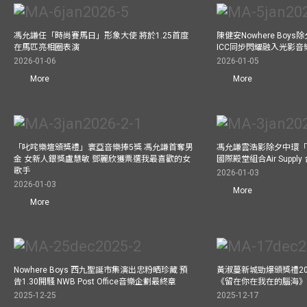
馮允謙任「時尚賽馬日」形象大使 將於1.25首度
陳健安Nowhere Boy
在馬匹亮相圈表演
ICC同步閃耀融入光影音
2026-01-06
2026-01-05
More
More
「叱咤樂壇頒獎禮」寰亞音樂捧5獎 馮允謙首奪男
馮允謙雲浩影除夕中環「
金 女新人銀獎盧慧敏 鄧麗欣獲票選我最喜歡的女
國際殿堂組合Air Suppl
歌手
2026-01-03
2026-01-03
More
More
Nowhere Boys 西九聖誕市集演出忠粉晒珍藏 預
黃淑蔓新城勁爆頒獎禮20
告1.30開騷 NWB Post Office音樂企劃最終章
《留在你在我在的腦海
2025-12-25
2025-12-17