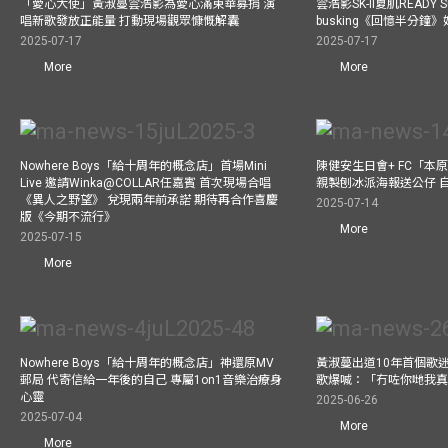
「愛心大使」黃淑蔓雲浩影為愛心滿東華募捐 演
雲浩影SK-II夏肌READY 
唱新歌發放正能量 打動現場觀眾慷慨解囊
busking《回憶半分鐘
2025-07-17
2025-07-17
More
More
Nowhere Boys「給十周年的概念店」首場Mini
陳健安生日會+ FC「本
Live 邀請Winka@COLLAR任嘉賓 首次現場合唱
親製刨冰派海報送公仔 
《異人之野望》 兌現兩年前承諾 期待再合作喜慶
2025-07-14
版《今期不流行》
More
2025-07-15
More
Nowhere Boys「給十周年的概念店」神還原MV
黃淑蔓出道10年首個歌迷聚
郵局 代寄信給一年後的自己 專屬1on1音樂治療身
歌爆喊：「冇咗你哋我
心靈
2025-06-26
2025-07-04
More
More