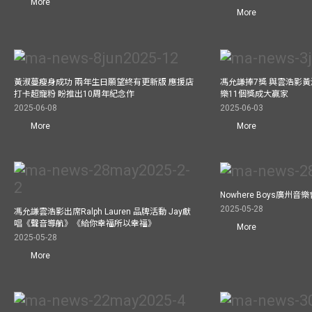
More
More
黃淑蔓瘦身成功 兩年生日願望終有更新版 應援店
馮允謙捧7獎 與雲浩影
打卡超寵粉 盼推出10周年紀念作
樂11個獎成大贏家
2025-06-08
2025-06-03
More
More
Nowhere Boys廣州
2025-05-28
馮允謙雲浩影出席Ralph Lauren 品牌活動 Jay獻
唱《聲音導航》《給你幸福所以幸福》
More
2025-05-28
More