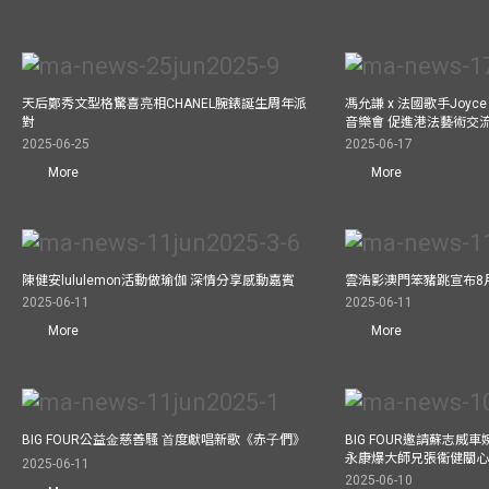
天后鄭秀文型格驚喜亮相CHANEL腕錶誕生周年派
馮允謙 x 法國歌手Joyce
對
音樂會 促進港法藝術交
2025-06-25
2025-06-17
More
More
陳健安lululemon活動做瑜伽 深情分享感動嘉賓
雲浩影澳門笨豬跳宣布8
2025-06-11
2025-06-11
More
More
BIG FOUR公益⾦慈善騷 ⾸度獻唱新歌《赤⼦們》
BIG FOUR邀請蘇志威
永康爆大師兄張衞健關
2025-06-11
2025-06-10