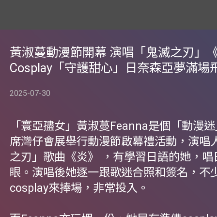
黃淑蔓動漫節開幕 演唱「鬼滅之刃」
Cosplay「守護甜心」日奈森亞夢滿場
2025-07-30
「寰亞孻女」黃淑蔓Feanna是個「動漫
席灣仔會展舉行動漫節啟幕禮活動，演唱
之刃」歌曲《炎》 ，有學習日語的她，唱
眼。演唱後她逐一跟歌迷合照和簽名，不
cosplay來捧場，非常投入。