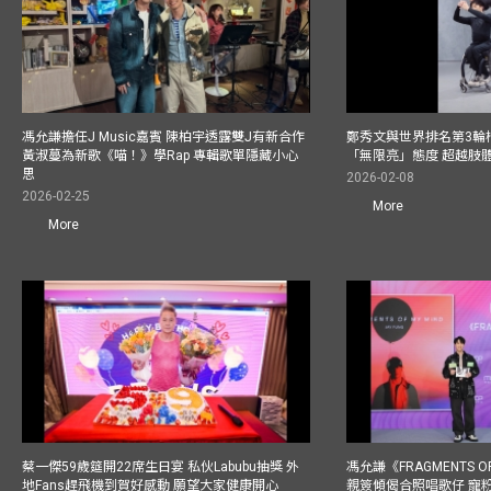
馮允謙擔任J Music嘉賓 陳柏宇透露雙J有新合作
鄭秀文與世界排名第3輪
黃淑蔓為新歌《喵！》學Rap 專輯歌單隱藏小心
「無限亮」態度 超越肢
思
2026-02-08
2026-02-25
More
More
蔡一傑59歲筵開22席生日宴 私伙Labubu抽獎 外
馮允謙《FRAGMENTS O
地Fans趕飛機到賀好感動 願望大家健康開心
親簽傾偈合照唱歌仔 寵粉