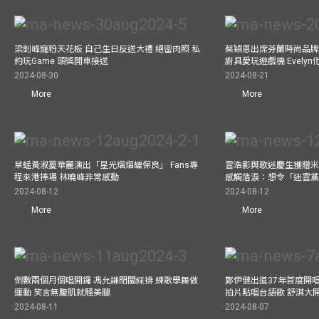
梁釗峰寵粉天花板 自己生日反送大禮 絕密肉照 私
蔡穎恩出席芬蘭時尚品牌Ma
約玩Game 頭獎開車接送
廚具愛玩遊戲機 Evely
2024-08-30
2024-08-21
More
More
草蜢黃淑蔓華麗演出「星光熠熠耀保良」 Fans專
雲浩影與歌迷慶生獲贈米
程來港捧場 林曉峰非常感動
感觸落淚：想令「迷雲
2024-08-12
2024-08-12
More
More
倒數兩個月個唱開鑼 馮允謙閉關綵排 練歌學舞做
鄭伊健出道37年首度開唱
運動 笑言無腹肌就騷美腿
拍片點唱台語歌 舒淇大
2024-08-11
2024-08-07