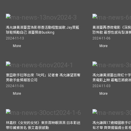
馮允謙黃淑蔓雲浩影慈善活動唱聖誕歌 Jay買籃
黃淑蔓再憑微電影《深房
球鞋獎勵自己 淑蔓預告busking
恐怖妝 最想性感有型演
2024-11-13
2024-11-06
More
More
寰亞歌手拉隊出席「叱咤」記者會 馮允謙望首奪
馮允謙黃淑蔓出席紅十字會
男歌手金獎報答公司
男電影上映 最難忘將劇
2024-11-06
2024-11-03
More
More
林嘉欣《女兒的女兒》東京首映眼濕濕 日本影迷
馮允謙與17歲韓國歌手GY
帶珍藏索簽名 張艾嘉很感動
有才華 齊齊擺貓甫士影