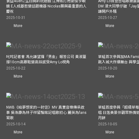
寰亞4GenZ生日開趴玩遊戲 江博熙打甩劉俊亨眼
Amy Lo首登台唱歌被
鏡 E人成基哲變話題機器 Nicolas願與最重要的人
DM 浸大同學仔破「Ja
慶祝
謙開戶外騷
2025-10-31
2025-10-27
More
More
叱咤記者會 馮允謙望攞「男金」報答公司 黃淑蔓
草蜢首次參與加MA Family 
撐10cm高跟鞋變高妹感受Amy Lo視角
跳入城大炸爆舞台 與學
2025-10-22
2025-10-20
More
More
NWB《給夢想家的一封信》MV 真實音樂傳承故
草蜢首度參與「超級草莓
事 吳浩康為林子祥留鬚銘記唱歌初心 麗英為fans
唱 日落美景伴觀眾熱情
寫歌
月餅
2025-10-14
2025-10-05
More
More