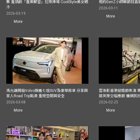
集 重頭劇「重案解密」拉隊捧場 CoolStyle美女晒
相約GenZ小師睇節目直
冷
2026-03-11
2026-03-19
More
More
馮允謙開箱Volvo旗艦七座SUV及豪華房車 分享與
雲浩影香港結婚節表演 
家人Road Trip點滴 重視空間與安全
搞笑撩交嗌應節 獲網民
2026-03-08
2026-02-25
More
More