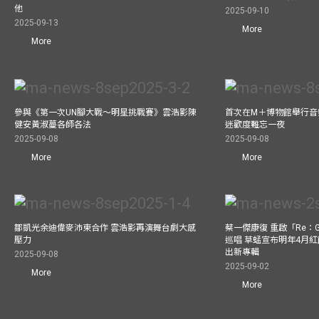
他
2025-09-10
2025-09-13
More
More
參與《第一次UN腳大戰～明星挑戰賽》雲浩影陳
首次在M＋博物館舉行音樂會
健安黃淑蔓各師各法
迷歡度難忘一夜
2025-09-08
2025-09-08
More
More
鄒凱光余迪偉麥沛東合作 雲浩影再演舞台劇大感
蔡一傑康復 重啟「Re：G
壓力
巡唱 草蜢宣布明年4月紅
出新專輯
2025-09-08
2025-09-02
More
More