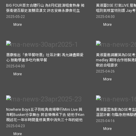
BIG FOUR首次合體行山 為8月紅館演唱會熱身 揭
黃淑蔓DSE 打氣LIVE
張衞健百厭史激嬲梁漢文 許志安蘇永康食花生
唱到氣咳當特別版 Jay
2025-05-22
2025-04-30
More
More
惠康推出「食早餐呀惠」社區計劃 馮允謙盡顯愛
黃淑蔓邀請麗英為DSE考
心 鼓勵學童多吃均衡早餐
medley 期待合作炮製港
歌迷合唱要求
2025-04-30
2025-04-26
More
More
Nowhere Boys五子到旺角商場舉行Mini Live 與
黃淑蔓雲浩影為DSE考生開
年輕Busker分享舞台 將音樂傳承下去 結他手Ken
溫習計劃 勿臨急抱佛腳
親述花一年半時間重修黃貫中消失三十年的結他
2025-04-16
2025-04-23
More
More