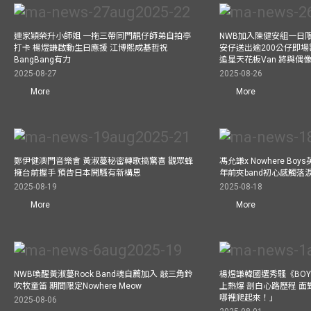
連家穎榮升小師姐 一拖三帶同門靚仔師弟自拍亭
NWB加入陳健安組一日限定樂
打卡 楊煜謙啟動生日應援 江博熙成基哲祝
安仔送出逾200公仔即場
BangBang有力
追星天花板Van 將與
2025-08-27
2025-08-26
More
More
鄭伊健澳門音樂會 黃淑蔓秘密轉歌搞驚喜 觀眾蜂
馮允謙x Nowhere Bo
擁台前握手 預告日本開騷有新構思
年前夾band初心感觸落
2025-08-19
2025-08-18
More
More
NWB喚醒黃淑蔓Rock Band魂自薦加入 敲三角鈴
楊煜謙韓國選秀騷《BOYS 
吹牧童笛 期間限定Nowhere Meow
上熱爆 剖白心路歷程 
哪裡爬起來！」
2025-08-06