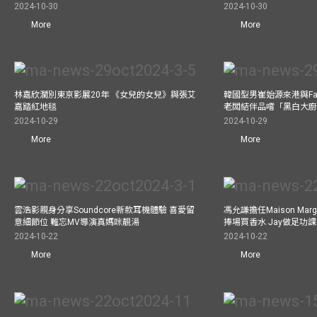
2024-10-30
2024-10-30
More
More
林嘉欣濶別東京影展20年 《女兒的女兒》與張艾
韓國型男崔始源來港與Fa
嘉踏紅地毯
老闆結伴品嚐「黑白大
2024-10-29
2024-10-29
More
More
雲浩影親身分享Soundcore新款耳機體驗 喜愛留
馮允謙擔任Maison Marg
意細節位 難忘MV導演真媽咪靚湯
捧場買香水 Jay做足功
2024-10-22
2024-10-22
More
More