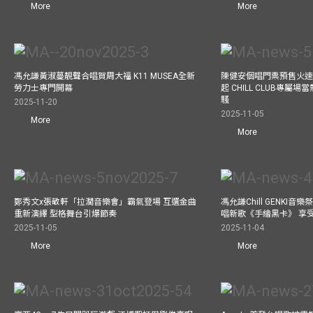
More
More
馮允謙黃淑蔓靚聲合唱賀周大福 K11 MUSEA全新
陳健安個唱門票預售火
勞力士專門開幕
起 CHILL CLUB專屬
騷
2025-11-20
2025-11-05
More
More
鄭秀文x張敬軒「拉濶音樂會」霸氣登場 互選金曲
馮允謙Chill GENKI音
重新演繹 型格舞台引爆節奏
唱新歌《手繪黑卡》 享
2025-11-05
2025-11-04
More
More