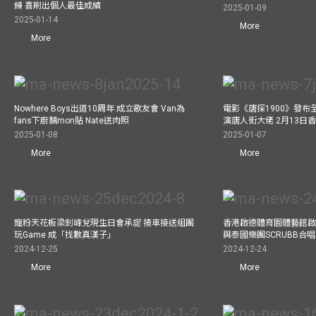
練 喜刷出個人最佳成績
2025-01-09
2025-01-14
More
More
Nowhere Boys出道10周年 成立歌友會 Van為
電影《唐探1900》發布
fans下廚黐mon貼 Nate送肉照
演唐人街大佬 2月13日
2025-01-08
2025-01-07
More
More
寵粉天花板梁釗峰兌現生日會承諾 揸車接送組團
香港啟德體育園體藝館啟
玩Game 成「找數真漢子」
與泰國樂團SCRUBB合
2024-12-25
2024-12-24
More
More