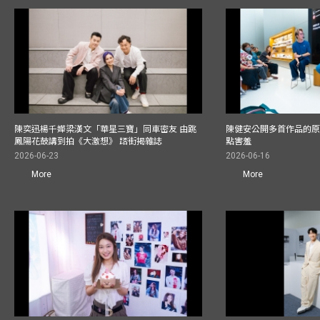
陳奕迅楊千嬅梁漢文「華星三寶」同車密友 由跳
陳健安公開多首作品的原始
鳳陽花鼓講到拍《大激想》 踎街揭雜誌
點害羞
2026-06-23
2026-06-16
More
More