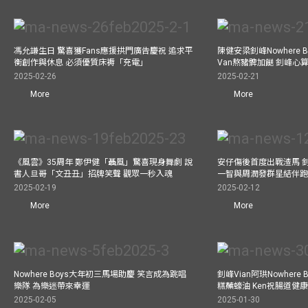
馮允謙生日 驚喜獲Fans應援拱門廣告慶祝 追求平
陳健安梁釗峰Nowhere 
衡創作與休息 必須優質床褥「充電」
Van熬豬髀加餸 釗峰心
2025-02-26
2025-02-21
More
More
《風雲》35周年 鄭伊健「聶風」驚喜現身舞劇 說
安仔傷後首度出戰渣馬 
書人旦哥「文丑丑」招牌笑聲 觀眾一秒入魂
一智與周潤發群星結伴跑
2025-02-19
2025-02-12
More
More
Nowhere Boys大年初三馬場助慶 笑言成為跳唱
釗峰Vian阿珙Nowhere
樂隊 為樂迷帶來幸運
糕蘸蠔油 Ken祝腸道健
2025-02-05
2025-01-30