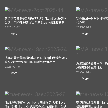
鄭伊健帶黃淑蔓新加坡演唱 韓星Rain原來是麵粉
馮允謙因一句歌詞引發靈感
出道十年NWB興奮衝出香港 Stephy騷纖腰美背
傾心事
2025-10-02
2025-09-23
More
More
馮允謙雲浩影駕麵包車遊走busking拍新廣告 Jay
食5塊麥包做早餐 Cloud最愛配火腿芝士
黃淑蔓雲浩影為東華三院
2025-09-18
費醫療捐助服務計劃
2025-09-16
More
More
NWB壓軸嘉賓Anson Kong 期間限定「AK Boys
鄭伊健歌迷聚會日本fans
囉」 動畫《BECK》啟蒙樂隊魂 AK曬珍藏主角結
橫濱舉行個人演唱會