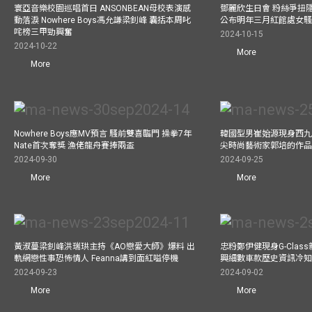
寰亞音樂校園巡唱首日 ANSONBEAN母校表演感
鄧麗欣生日會 粉絲爭扭
動落淚 Nowhere Boys馮允謙梁釗峰 囊括本周叱
公布明年三月紅館處女騷 
咤榜三甲勁興奮
2024-10-15
2024-10-22
More
More
Nowhere Boys應MV預言 騷前雙喜臨門 操拳7年
韓國型男崔始源現身西九
Nate首次奪獎 漁佬龍舟賽捧兩盃
尖時尚藝術家郭培的作
2024-09-30
2024-09-25
More
More
黃淑蔓梁釗峰洪瑞珙主持《AO戀愛大師》爆料 出
忠粉鄭伊健現身G-Clas
軌網戀性事恐怖情人 Feanna講到面紅嗌停機
興細數車款歷史資訊冷知
2024-09-23
2024-09-02
More
More