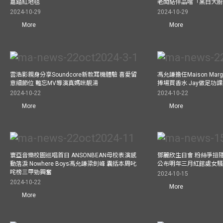
嘉踏紅地毯
老闆結伴品嚐「黑白大
2024-10-29
2024-10-29
More
More
雲浩影親身分享Soundcore新款耳機體驗 喜愛留
馮允謙擔任Maison Marg
意細節位 難忘MV導演真媽咪靚湯
捧場買香水 Jay做足功
2024-10-22
2024-10-22
More
More
寰亞音樂校園巡唱首日 ANSONBEAN母校表演感
鄧麗欣生日會 粉絲爭扭
動落淚 Nowhere Boys馮允謙梁釗峰 囊括本周叱
公布明年三月紅館處女騷 
咤榜三甲勁興奮
2024-10-15
2024-10-22
More
More