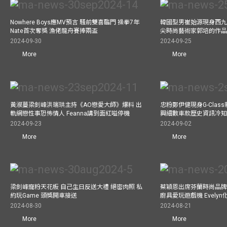
Nowhere Boys應MV預言 騷前雙喜臨門 操拳7年
韓國型男崔始源現身西九
Nate首次奪獎 漁佬龍舟賽捧兩盃
尖時尚藝術家郭培的作
2024-09-30
2024-09-25
More
More
黃淑蔓梁釗峰洪瑞珙主持《AO戀愛大師》爆料 出
忠粉鄭伊健現身G-Clas
軌網戀性事恐怖情人 Feanna講到面紅嗌停機
興細數車款歷史資訊冷知
2024-09-23
2024-09-02
More
More
梁釗峰寵粉天花板 自己生日反送大禮 絕密肉照 私
蔡穎恩出席芬蘭時尚品牌Ma
約玩Game 頭獎開車接送
廚具愛玩遊戲機 Evely
2024-08-30
2024-08-21
More
More