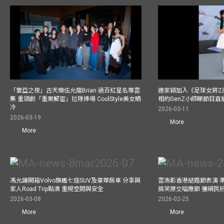
「寰亞之夜」古天樂伍允龍Brian 過百紅星名導雲
連家穎加入《足球女將2
集 重頭劇「重案解密」拉隊捧場 CoolStyle美女晒
相約GenZ小師睇節目直
冷
2026-03-11
2026-03-19
More
More
馮允謙開箱Volvo旗艦七座SUV及豪華房車 分享與
雲浩影香港結婚節表演 
家人Road Trip點滴 重視空間與安全
搞笑撩交嗌應節 獲網民
2026-03-08
2026-02-25
More
More