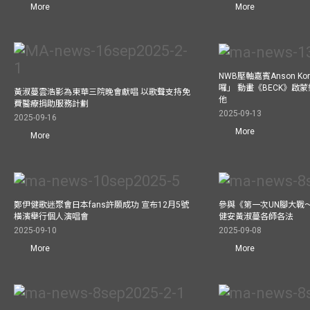
More
More
NWB壓軸嘉賓Anson Ko
囉」 動畫《BECK》啟
黃淑蔓雲浩影為東華三院晚會獻唱 以歌聲支持免
他
費醫療捐助服務計劃
2025-09-13
2025-09-16
More
More
鄭伊健歌迷聚會日本fans許願成功 宣布12月5號
參與《第一次UN腳大戰
橫濱舉行個人演唱會
健安黃淑蔓各師各法
2025-09-10
2025-09-08
More
More