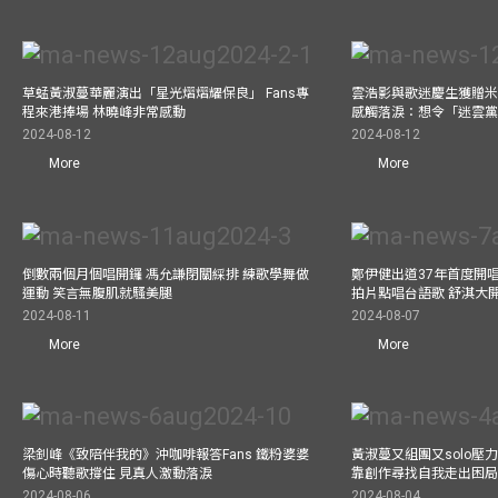
草蜢黃淑蔓華麗演出「星光熠熠耀保良」 Fans專
雲浩影與歌迷慶生獲贈米
程來港捧場 林曉峰非常感動
感觸落淚：想令「迷雲
2024-08-12
2024-08-12
More
More
倒數兩個月個唱開鑼 馮允謙閉關綵排 練歌學舞做
鄭伊健出道37年首度開唱
運動 笑言無腹肌就騷美腿
拍片點唱台語歌 舒淇大
2024-08-11
2024-08-07
More
More
梁釗峰《致陪伴我的》沖咖啡報答Fans 鐵粉婆婆
黃淑蔓又組團又solo壓
傷心時聽歌撐住 見真人激動落淚
靠創作尋找自我走出困
2024-08-06
2024-08-04