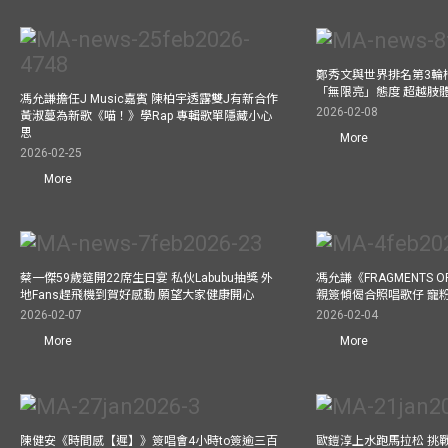
鄭秀文與世界排名第3輪
「無限亮」態度 超越肢
馮允謙擔任J Music嘉賓 陳柏宇透露雙J有新合作
2026-02-08
黃淑蔓為新歌《喵！》學Rap 專輯歌單隱藏小心
思
More
2026-02-25
More
蔡一傑59歲筵開22席生日宴 私伙Labubu抽獎 外
馮允謙《FRAGMENTS O
地Fans趕飛機到賀好感動 願望大家健康開心
親簽傾偈合照唱歌仔 寵粉
2026-02-07
2026-02-04
More
More
陳健安《時間感【遲】》簽唱會4小時to簽逾三百
歐鎧淳上水跑馬拉松 挑