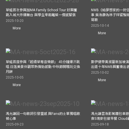
草蜢首次參與加MA Family School Tour 好興奮
NWB《給夢想家的一封信
跳入城大炸爆舞台 與學生零距離蔡一傑感緊張
事 吳浩康為林子祥留鬚銘
寫歌
2025-10-20
2025-10-14
More
More
草蜢首度參與「超級草莓音樂節」 45分鐘爆汗跳
鄭伊健帶黃淑蔓新加坡演唱
唱 日落美景伴觀眾熱情勁感動 中秋節開騷玩交換
出道十年NWB興奮衝出香港
月餅
2025-10-02
2025-10-05
More
More
馮允謙因一句歌詞引發靈感 與Fans的士單獨唱歌
馮允謙雲浩影駕麵包車遊走b
傾心事
食5塊麥包做早餐 Clou
2025-09-23
2025-09-18