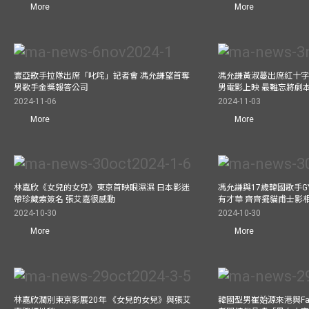
More
More
寰亞歌手拉隊出席「叱咤」記者會 馮允謙望首奪
馮允謙黃淑蔓出席紅十字會
男歌手金獎報答公司
男電影上映 最難忘將劇
2024-11-06
2024-11-03
More
More
林嘉欣《女兒的女兒》東京首映眼濕濕 日本影迷
馮允謙與17歲韓國歌手GY
帶珍藏索簽名 張艾嘉很感動
有才華 齊齊擺貓甫士影
2024-10-30
2024-10-30
More
More
林嘉欣濶別東京影展20年 《女兒的女兒》與張艾
韓國型男崔始源來港與Fa