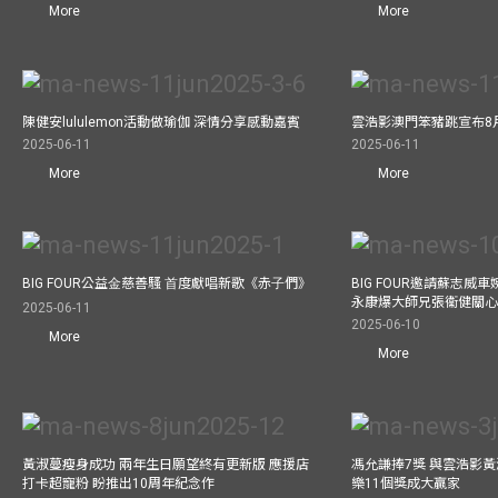
More
More
陳健安lululemon活動做瑜伽 深情分享感動嘉賓
雲浩影澳門笨豬跳宣布8
2025-06-11
2025-06-11
More
More
BIG FOUR公益⾦慈善騷 ⾸度獻唱新歌《赤⼦們》
BIG FOUR邀請蘇志威
永康爆大師兄張衞健關
2025-06-11
2025-06-10
More
More
黃淑蔓瘦身成功 兩年生日願望終有更新版 應援店
馮允謙捧7獎 與雲浩影
打卡超寵粉 盼推出10周年紀念作
樂11個獎成大贏家