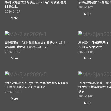
專輯 演唱會成功幫歌迷出pool 過半新臉孔 喜見
家穎超額完成10K賽 跳
BB粉出世
2026-01-21
2026-01-27
More
More
黃淑蔓擔任「香港腦癇基金會」星級大使 以《一
馮允謙任「時尚賽馬日」形
定要得》發放正能量 為共融出力
在馬匹亮相圈表演
2026-01-07
2026-01-06
More
More
陳健安Nowhere Boys除夕西九倒數獻唱 M+幕牆
「叱咤樂壇頒獎禮」寰亞
ICC同步閃耀融入光影音樂匯演
金 女新人銀獎盧慧敏 
歌手
2026-01-05
2026-01-03
More
More