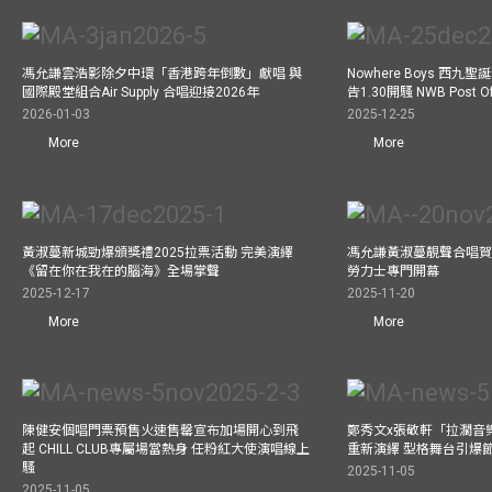
馮允謙雲浩影除夕中環「香港跨年倒數」獻唱 與
Nowhere Boys 西
國際殿堂組合Air Supply 合唱迎接2026年
告1.30開騷 NWB Post
2026-01-03
2025-12-25
More
More
黃淑蔓新城勁爆頒獎禮2025拉票活動 完美演繹
馮允謙黃淑蔓靚聲合唱賀周大
《留在你在我在的腦海》全場掌聲
勞力士專門開幕
2025-12-17
2025-11-20
More
More
陳健安個唱門票預售火速售罄宣布加場開心到飛
鄭秀文x張敬軒「拉濶音
起 CHILL CLUB專屬場當熱身 任粉紅大使演唱線上
重新演繹 型格舞台引爆
騷
2025-11-05
2025-11-05