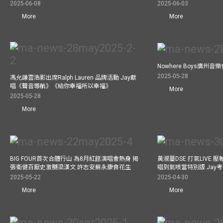
2025-06-08
2025-06-03
More
More
Nowhere Boys廣州
2025-05-28
馮允謙雲浩影出席Ralph Lauren 品牌活動 Jay獻
唱《聲音導航》《給你幸福所以幸福》
More
2025-05-28
More
BIG FOUR首次合體行山 為8月紅館演唱會熱身 揭
黃淑蔓DSE 打氣LIVE
張衞健百厭史激嬲梁漢文 許志安蘇永康食花生
唱到氣咳當特別版 Jay
2025-05-22
2025-04-30
More
More