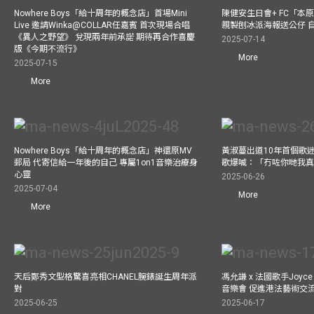
Nowhere Boys「給十周年的概念店」首場Mini
陳健安生日會+ FC「本
Live 邀請Winka@COLLAR任嘉賓 首次現場合唱
親製刨冰派海報送公仔 
《異人之野望》 兌現兩年前承諾 期待再合作喜慶
2025-07-14
版《今期不流行》
More
2025-07-15
More
Nowhere Boys「給十周年的概念店」神還原MV
黃淑蔓出道10年首個歌迷聚
郵局 代寄信給一年後的自己 專屬1on1音樂治療身
歌爆喊：「冇咗你哋我
心靈
2025-06-26
2025-07-04
More
More
天后鄭秀文型格驚喜亮相CHANEL腕錶誕生周年派
馮允謙 x 法國歌手Joyce
對
音樂會 促進港法藝術交
2025-06-25
2025-06-17