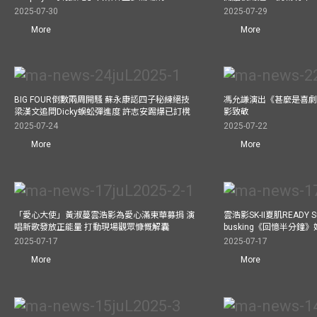
2025-07-30
2025-07-29
More
More
BIG FOUR倒數兩周開騷 蘇永康認四子秘練絕技
馮允謙演出《甚麼是喜劇
梁漢文追問Dicky蜈蚣彈進度 許志安踢爆已訂櫈
影致敬
2025-07-24
2025-07-22
More
More
「愛心大使」黃淑蔓雲浩影為愛心滿東華募捐 演
雲浩影SK-II夏肌READY 
唱新歌發放正能量 打動現場觀眾慷慨解囊
busking《回憶半分鐘
2025-07-17
2025-07-17
More
More