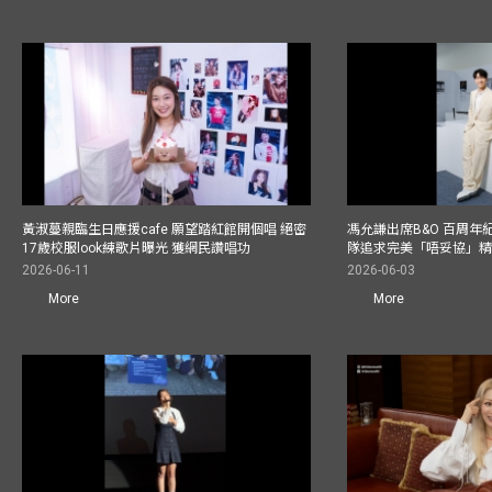
黃淑蔓親臨生日應援cafe 願望踏紅館開個唱 絕密
馮允謙出席B&O 百周年
17歲校服look練歌片曝光 獲網民讚唱功
隊追求完美「唔妥協」
2026-06-11
2026-06-03
More
More