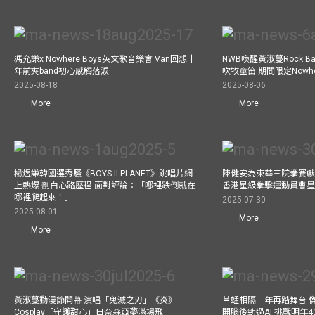
馮允謙x Nowhere Boys英文歌音樂會 Van回想十
NWB喚醒黃淑蔓Rock 
年前夾band初心感觸落淚
吹牧童笛 期間限定Nowher
2025-08-18
2025-08-06
More
More
楊煜謙韓國選秀騷《BOYS II PLANET》跳唱片網
陳健安為東華三院拳賽獻
上熱爆 剖白心路歷程 面對評論：「哪裡跌倒就在
香港星級拳擊運動員曹
哪裡爬起來！」
2025-07-30
2025-08-01
More
More
黃淑蔓動漫節開幕 演唱「鬼滅之刃」《炎》
草蜢相隔一年再踏舞台 
Cosplay「守護甜心」日奈森亞夢滿場飛
開腦後勁過AI 挑戰明年