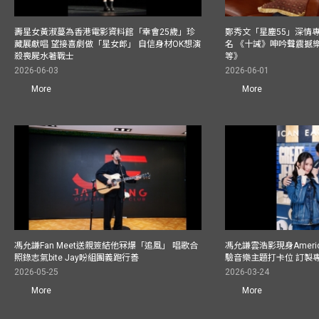
壽星女黃淑蔓為香港電影資料館「幸會25歲」珍
鄭秀文「星塵55」深情
藏展獻唱 望接喜劇做「星女郎」 自信身材OK想演
名 《十誡》呻吟聲震撼樂壇
殺喪屍水著戰士
等》
2026-06-03
2026-06-01
More
More
馮允謙Fan Meet送親簽結他冧爆「追風」 唱歌合
馮允謙雲浩影現身America
照錄志氣bite Jay盼組團義跑行善
驗音樂主題打卡位 訂製
2026-05-25
2026-03-24
More
More