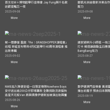
首次在M＋博物館舉行音樂會 Jay Fung與千名歌
鄒凱光余迪偉麥沛東合作
迷歡度難忘一夜
壓力
2025-09-08
2025-09-08
More
More
蔡一傑康復 重啟「Re：GRASSHOPPER演唱會」
連家穎榮升小師姐 一拖
巡唱 草蜢宣布明年4月紅館舉行40周年演唱會 推
打卡 楊煜謙啟動生日應
出新專輯
BangBang有力
2025-09-02
2025-08-27
More
More
NWB加入陳健安組一日限定樂隊Nowhere Boys
鄭伊健澳門音樂會 黃淑
安仔送出逾200公仔即場籌款 全數捐助流浪貓狗
擁台前握手 預告日本開
追星天花板Van 將與偶像伊健新加坡演出勁興奮
2025-08-19
2025-08-26
More
More