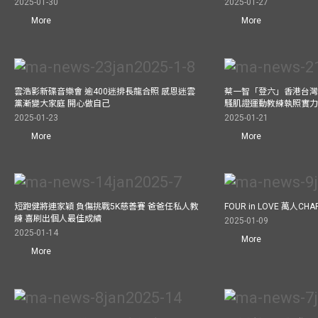
2025-01-30
2025-01-27
More
More
雲浩影新碟音樂會 逾400迷排長龍合照 感恩迷雲
蔡一智「登六」香港台灣生
黨漸變大家庭 開心做自己
騷肌證運動教練執照實力
2025-01-23
2025-01-21
More
More
短跑健將連家穎 負傷挑戰5K慈善賽 爸爸任私人教
FOUR in LOVE 萬人CHAR
練 喜刷出個人最佳成績
2025-01-09
2025-01-14
More
More