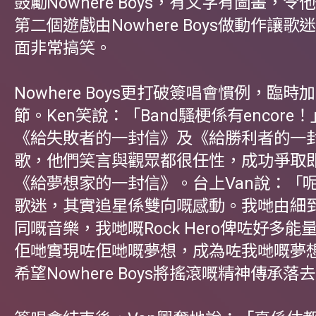
鼓勵Nowhere Boys，有文字有圖畫，
第二個遊戲由Nowhere Boys做動作讓
面非常搞笑。
Nowhere Boys更打破簽唱會慣例，臨時加入
節。Ken笑說：「Band騷梗係有encore
《給失敗者的一封信》及《給勝利者的一
歌，他們笑言與觀眾都很任性，成功爭取
《給夢想家的一封信》。台上Van說：「
歌迷，其實追星係雙向嘅感動。我哋由細
同嘅音樂，我哋嘅Rock Hero俾咗好多
佢哋實現咗佢哋嘅夢想，成為咗我哋嘅夢
希望Nowhere Boys將搖滾嘅精神傳承落