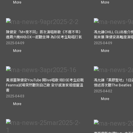
More
More
陳健安「M+夜不同」首次演唱新歌《不遲不早》
馮允謙CHILL CLUB
逢周六晚KKBOX一起聽坐陣 為DSE考生點唱打氣
氣來襲 陳健安高難度演
2025-04-09
2025-04-09
More
More
黃淑蔓陳健安YouTube 開live唱歌 陪DSE考生迎戰
馮允謙「黑膠聖地」1日
Feanna試場突然聽到自己歌 安仔感激家姐借屋溫
憶述首次聽The Beatles
書
2025-04-02
2025-04-03
More
More