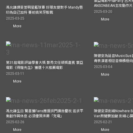
寰亞電影中環Party 古天
ANSONBEAN主攻動作片 
馮允謙譚旻萱明星籃球賽 好朋友變對手 Mandy唇
2025-03-20
印為自己加持 賽前搞笑牙骹戰
2025-03-25
More
More
陳健安為延音MusicSu
青表演者相信音樂積極
第31屆電影評論學會大獎 鄭秀文任頒獎嘉賓 寰亞
2025-03-04
電影《得寵先生》獲選十大推薦電影
2025-03-11
More
More
馮允謙生日 驚喜獲Fans應援拱門廣告慶祝 追求平
陳健安梁釗峰Nowhere 
衡創作與休息 必須優質床褥「充電」
Van熬豬髀加餸 釗峰心
2025-02-26
2025-02-21
More
More