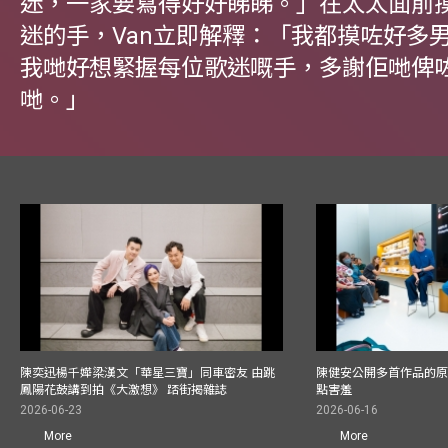
迷，一家要寫得好好睇睇。」在太太面前
迷的手，Van立即解釋：「我都摸咗好多
我哋好想緊握每位歌迷嘅手，多謝佢哋俾
哋。」
陳奕迅楊千嬅梁漢文「華星三寶」同車密友 由跳
陳健安公開多首作品的原始
鳳陽花鼓講到拍《大激想》 踎街揭雜誌
點害羞
2026-06-23
2026-06-16
More
More