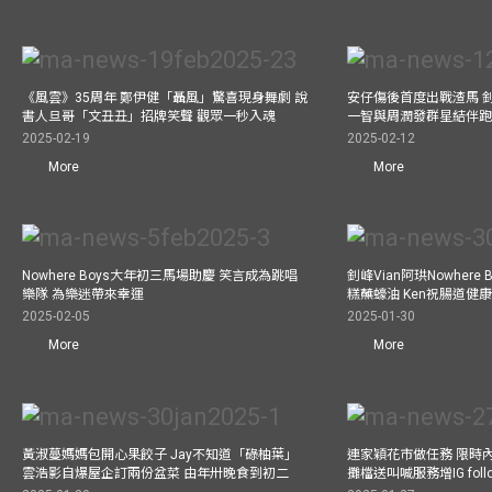
《風雲》35周年 鄭伊健「聶風」驚喜現身舞劇 說
安仔傷後首度出戰渣馬 
書人旦哥「文丑丑」招牌笑聲 觀眾一秒入魂
一智與周潤發群星結伴跑
2025-02-19
2025-02-12
More
More
Nowhere Boys大年初三馬場助慶 笑言成為跳唱
釗峰Vian阿珙Nowhere
樂隊 為樂迷帶來幸運
糕蘸蠔油 Ken祝腸道健
2025-02-05
2025-01-30
More
More
黃淑蔓媽媽包開心果餃子 Jay不知道「碌柚葉」
連家穎花市做任務 限時內
雲浩影自爆屋企訂兩份盆菜 由年卅晚食到初二
攤檔送叫喊服務增IG follo