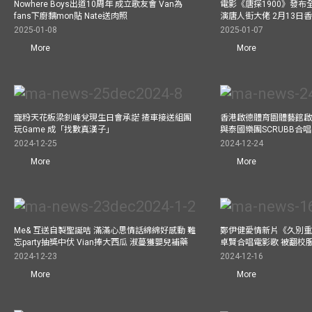
Nowhere Boys出道10周年 成立歌友會 Van為
電影《唐探1900》發布
fans下廚黐mon貼 Nate送肉照
演唐人街大佬 2月13日
2025-01-08
2025-01-07
More
More
寵粉天花板梁釗峰兌現生日會承諾 揸車接送組團
香港啟德體育園體藝館啟
玩Game 成「找數真漢子」
與泰國樂團SCRUBB合
2024-12-25
2024-12-24
More
More
Me& 互送自製聖誕咭 滿滿心思情話綿綿好感動 難
鄭伊健愛情新片《久別重
忘party抽獎中伏 Vian捧大西瓜 淑蔓獲嬰兒補藥
卓賢合唱電影歌 被翻校
2024-12-23
2024-12-16
More
More