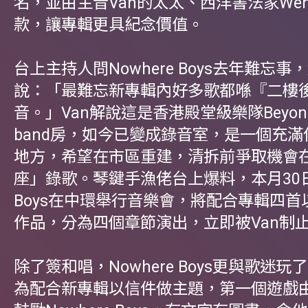
名，並由主音Van的太太、西洋書法家Wen
款，讓專輯更具紀念價值。
台上主持人問Nowhere Boys去年難忘事
說：「最難忘新專輯內好多歌都喺『二樓
音。」Van解說這是香港殿堂級樂隊Beyo
band房，如今已變成錄音室，是一個充
地方，希望在市區重建，清拆前爭取機會
座」錄歌。琴鍵手漁佬台上爆料，本月30日N
Boys在中環舉行音樂會，將配合專輯四首
作品，分為四個章節演出，立即被Van制
除了簽和唱，Nowhere Boys更與歌迷
為配合新專輯以信件做主題，第一個遊戲