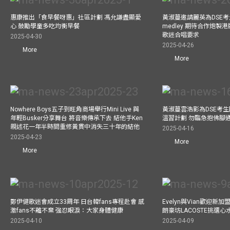
惠康推出「食早餐呀惠」社區計劃 馮允謙盡顯愛
黃淑蔓邀請麗英為DSE考
心 鼓勵學童多吃均衡早餐
medley 期待合作炮製港
歌迷合唱要求
2025-04-30
2025-04-26
More
More
Nowhere Boys五子到旺角商場舉行Mini Live 與
黃淑蔓雲浩影為DSE考生開
年輕Busker分享舞台 將音樂傳承下去 結他手Ken
溫習計劃 勿臨急抱佛腳
親述花一年半時間重修黃貫中消失三十年的結他
2025-04-16
2025-04-23
More
More
鄭伊健歌迷會成立33周年 日台韓fans專程赴會 感
Evelyn與Vian歡迎
激fans不離不棄 強忍眼淚：大家身體健康
朗豪坊LACOSTE挑選心
2025-04-10
2025-04-09