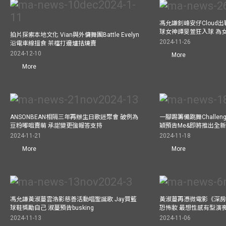
馮允謙釗峰安仔Cloud出戰9
球女神譚旻萱狂入球 為
拍片探索本地文化 Vian與外傭舞團Battle Evelyn
2024-11-26
沿電車線搵食 茶檔打邊爐拮燒賣
2024-12-10
More
More
ANSONBEAN相隔三年再辦生日歌迷聚會 破例為
一腳踢籌備跳舞Challen
豆粉嘟咀賣萌 承諾變更強報答支持
穎預告Me&即將推出全
2024-11-21
2024-11-18
More
More
馮允謙黃淑蔓雲浩影慈善活動唱聖誕歌 Jay買籃
黃淑蔓再憑微電影《深房
球鞋獎勵自己 淑蔓預告busking
恐怖妝 最想性感有型演
2024-11-13
2024-11-06