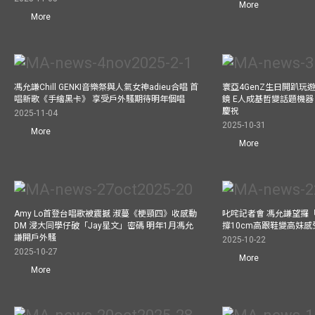
More
More
馮允謙Chill GENKI音樂祭與人氣女神adieu合唱 首
寰亞4GenZ生日開趴玩
唱新歌《手繪黑卡》 享受戶外騷期待明年個唱
鏡 E人成基哲變話題機器 
慶祝
2025-11-04
2025-10-31
More
More
Amy Lo首登台唱歌被震撼 淑蔓《梗頸四》收感動
叱咤記者會 馮允謙望攞
DM 浸大同學仔破「Jay星文」密碼 明年1月馮允
撐10cm高跟鞋變高妹感受
謙開戶外騷
2025-10-22
2025-10-27
More
More