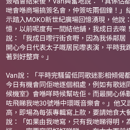
簽唱會結束後，Van興奮地說：「真係估
哋會喺商場搞簽名會，仲簽咗兩個鐘！」結
示踏入MOKO新世紀廣場回憶湧現，他說
憶，以前呢度有一間結他舖，我成日去㗎！」
說：「我成日嚟行街食嘢，因為我係鄰居
開心今日代表太子嘅居民嚟表演，平時我
著到好整齊。」
Van說：「平時完騷留低同歌迷影相傾偈
今日有機會同佢哋逐個相處，例如有歌迷
候機室》會喺咩時候幫咗佢。而最開心係
咗飛睇我哋30號喺中環嘅音樂會。」他又
高，即場為每張專輯寫上款，要請她食大
說：「如果由我哋寫，只有我哋睇得明，