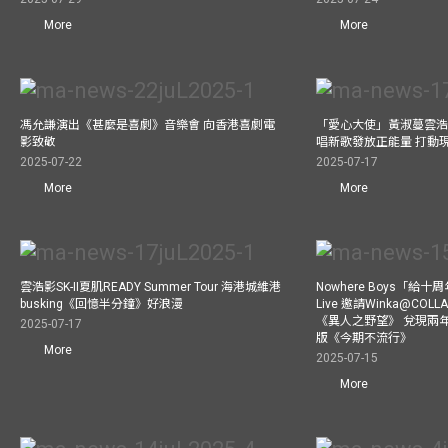
More
More
馮允謙演出《甚麼是喜劇》音樂會 向香港喜劇電
「愛心大使」黃淑蔓雲浩
影致敬
唱新歌發放正能量 打動
2025-07-22
2025-07-17
More
More
雲浩影SK-II夏肌READY Summer Tour 海港城維港
Nowhere Boys「給
busking《回憶半分鐘》好浪漫
Live 邀請Winka@CO
《異人之野望》 兌現兩
2025-07-17
版《今期不流行》
More
2025-07-15
More