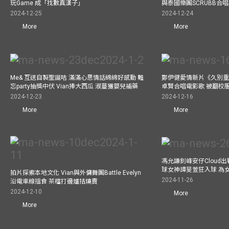
玩Game 成「找數真漢子」
與泰國樂團SCRUBB合
2024-12-25
2024-12-24
More
More
Me& 互送自製聖誕咭 滿滿心思情話綿綿好感動 難
鄭伊健愛情新片《久別重
忘party抽獎中伏 Vian捧大西瓜 淑蔓獲嬰兒補藥
卓賢合唱電影歌 被翻校
2024-12-23
2024-12-16
More
More
馮允謙釗峰安仔Cloud出戰9
球女神譚旻萱狂入球 為
拍片探索本地文化 Vian與外傭舞團Battle Evelyn
2024-11-26
沿電車線搵食 茶檔打邊爐拮燒賣
2024-12-10
More
More