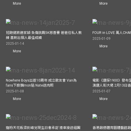
More
More
短跑健將連家穎 負傷挑戰5K慈善賽 爸爸任私人教
FOUR in LOVE 萬人CHAR
練 喜刷出個人最佳成績
2025-01-09
2025-01-14
More
More
Nowhere Boys出道10周年 成立歌友會 Van為
電影《唐探1900》發布
fans下廚黐mon貼 Nate送肉照
演唐人街大佬 2月13日
2025-01-08
2025-01-07
More
More
寵粉天花板梁釗峰兌現生日會承諾 揸車接送組團
香港啟德體育園體藝館啟