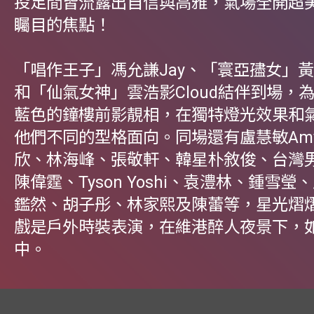
投足間皆流露出自信與高雅，氣場全開超
矚目的焦點！
「唱作王子」馮允謙Jay、「寰亞孻女」黃淑
和「仙氣女神」雲浩影Cloud結伴到場，
藍色的鐘樓前影靚相，在獨特燈光效果和
他們不同的型格面向。同場還有盧慧敏Amy
欣、林海峰、張敬軒、韓星朴敘俊、台灣
陳偉霆、Tyson Yoshi、袁澧林、鍾雪
鑑然、胡子彤、林家熙及陳蕾等，星光熠
戲是戶外時裝表演，在維港醉人夜景下，
中。