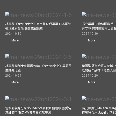
林嘉欣《女兒的女兒》東京首映眼濕濕 日本影迷
馮允謙與17歲韓國歌手GY
帶珍藏索簽名 張艾嘉很感動
有才華 齊齊擺貓甫士影
2024-10-30
2024-10-30
More
More
林嘉欣濶別東京影展20年 《女兒的女兒》與張艾
韓國型男崔始源來港與Fa
嘉踏紅地毯
老闆結伴品嚐「黑白大
2024-10-29
2024-10-29
More
More
雲浩影親身分享Soundcore新款耳機體驗 喜愛留
馮允謙擔任Maison Marg
意細節位 難忘MV導演真媽咪靚湯
捧場買香水 Jay做足功