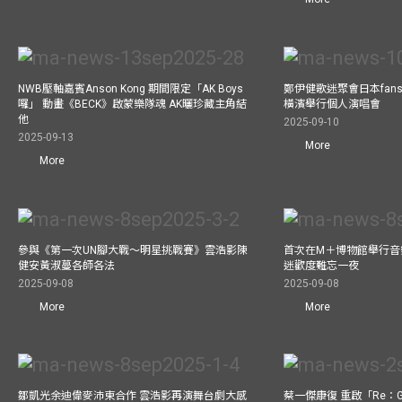
NWB壓軸嘉賓Anson Kong 期間限定「AK Boys
鄭伊健歌迷聚會日本fans
囉」 動畫《BECK》啟蒙樂隊魂 AK曬珍藏主角結
橫濱舉行個人演唱會
他
2025-09-10
2025-09-13
More
More
參與《第一次UN腳大戰～明星挑戰賽》雲浩影陳
首次在M＋博物館舉行音樂會
健安黃淑蔓各師各法
迷歡度難忘一夜
2025-09-08
2025-09-08
More
More
鄒凱光余迪偉麥沛東合作 雲浩影再演舞台劇大感
蔡一傑康復 重啟「Re：G