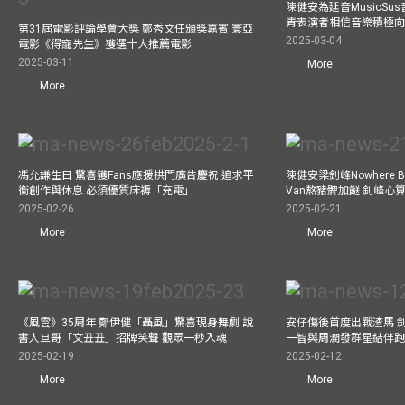
陳健安為延音MusicSu
青表演者相信音樂積極
第31屆電影評論學會大獎 鄭秀文任頒獎嘉賓 寰亞
2025-03-04
電影《得寵先生》獲選十大推薦電影
2025-03-11
More
More
馮允謙生日 驚喜獲Fans應援拱門廣告慶祝 追求平
陳健安梁釗峰Nowhere 
衡創作與休息 必須優質床褥「充電」
Van熬豬髀加餸 釗峰心
2025-02-26
2025-02-21
More
More
《風雲》35周年 鄭伊健「聶風」驚喜現身舞劇 說
安仔傷後首度出戰渣馬 
書人旦哥「文丑丑」招牌笑聲 觀眾一秒入魂
一智與周潤發群星結伴跑
2025-02-19
2025-02-12
More
More