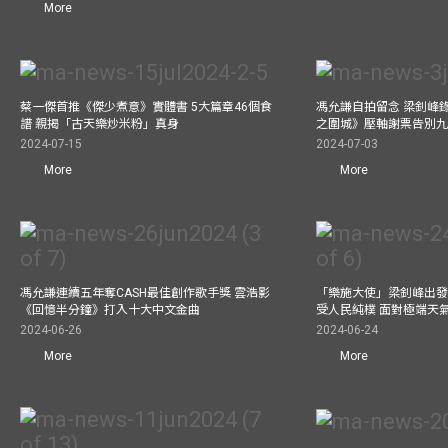
More
蔡一傑首推《傑少煮意》實體書 5大篇章46個食
馮允謙自拍留念 梁釗峰錄影C
譜 親揭「古天樂炒米粉」真身
之圍城》壓軸謝票告別
2024-07-15
2024-07-03
More
More
馮允謙連續五年奪CASH最佳創作歌手獎 雲浩影
「樂施大使」梁釗峰出發
《回憶半分鐘》打入十大中文金曲
受人民純樸 面對極端天
2024-06-26
2024-06-24
More
More