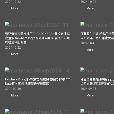
2024-10-22
2024-10-22
More
More
寰亞音樂校園巡唱首日 ANSONBEAN母校表演感
鄧麗欣生日會 粉絲爭扭
動落淚 Nowhere Boys馮允謙梁釗峰 囊括本周叱
公布明年三月紅館處女騷 
咤榜三甲勁興奮
2024-10-15
2024-10-22
More
More
Nowhere Boys應MV預言 騷前雙喜臨門 操拳7年
韓國型男崔始源現身西九
Nate首次奪獎 漁佬龍舟賽捧兩盃
尖時尚藝術家郭培的作
2024-09-30
2024-09-25
More
More