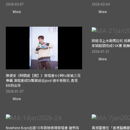
2026-02-07
2026-02-04
More
More
歐鎧淳上水跑馬拉松 挑
家穎超額完成10K賽 跳
2026-01-21
More
陳健安《時間感【遲】》簽唱會4小時to簽逾三百
專輯 演唱會成功幫歌迷出pool 過半新臉孔 喜見
BB粉出世
2026-01-27
More
Nowhere Boys出道10年首辦商場簽唱會 破例有
黃淑蔓擔任「香港腦癇基