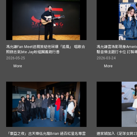
馮允謙Fan Meet送親簽結他冧爆「追風」 唱歌合
馮允謙雲浩影現身America
照錄志氣bite Jay盼組團義跑行善
驗音樂主題打卡位 訂製
2026-05-25
2026-03-24
More
More
「寰亞之夜」古天樂伍允龍Brian 過百紅星名導雲
連家穎加入《足球女將2