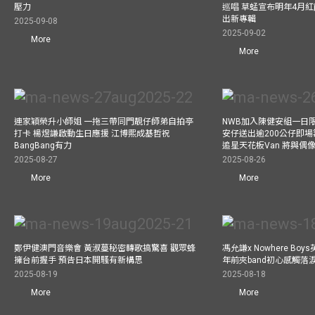
壓力
巡唱 草蜢宣布明年4月紅
出新專輯
2025-09-08
2025-09-02
More
More
連家穎榮升小師姐 一拖三帶同門靚仔師弟自拍亭
NWB加入陳健安組一日限定樂
打卡 楊煜謙啟動生日應援 江博熙成基哲祝
安仔送出逾200公仔即場
BangBang有力
追星天花板Van 將與
2025-08-27
2025-08-26
More
More
鄭伊健澳門音樂會 黃淑蔓秘密轉歌搞驚喜 觀眾蜂
馮允謙x Nowhere Bo
擁台前握手 預告日本開騷有新構思
年前夾band初心感觸落
2025-08-19
2025-08-18
More
More