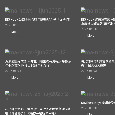
BIG FOUR公益⾦慈善騷 ⾸度獻唱新歌《赤⼦們》
BIG FOUR邀請蘇志威
永康爆大師兄張衞健關
2025-06-11
2025-06-10
More
More
黃淑蔓瘦身成功 兩年生日願望終有更新版 應援店
馮允謙捧7獎 與雲浩影
打卡超寵粉 盼推出10周年紀念作
樂11個獎成大贏家
2025-06-08
2025-06-03
More
More
Nowhere Boys廣州
2025-05-28
馮允謙雲浩影出席Ralph Lauren 品牌活動 Jay獻
唱《聲音導航》《給你幸福所以幸福》
More