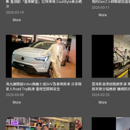
集 重頭劇「重案解密」拉隊捧場 CoolStyle美女晒
相約GenZ小師睇節目直
冷
2026-03-11
2026-03-19
More
More
馮允謙開箱Volvo旗艦七座SUV及豪華房車 分享與
雲浩影香港結婚節表演 
家人Road Trip點滴 重視空間與安全
搞笑撩交嗌應節 獲網民
2026-03-08
2026-02-25
More
More