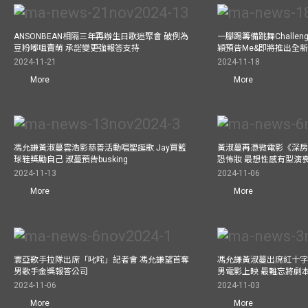
ANSONBEAN相隔三年再辦生日歌迷聚會 破例為
一腳踢籌備跳舞Challen
豆粉嘟咀賣萌 承諾變更強報答支持
穎預告Me&即將推出全
2024-11-21
2024-11-18
More
More
馮允謙黃淑蔓雲浩影慈善活動唱聖誕歌 Jay買籃
黃淑蔓再憑微電影《深房
球鞋獎勵自己 淑蔓預告busking
恐怖妝 最想性感有型演
2024-11-13
2024-11-06
More
More
寰亞歌手拉隊出席「叱咤」記者會 馮允謙望首奪
馮允謙黃淑蔓出席紅十字會
男歌手金獎報答公司
男電影上映 最難忘將劇
2024-11-06
2024-11-03
More
More