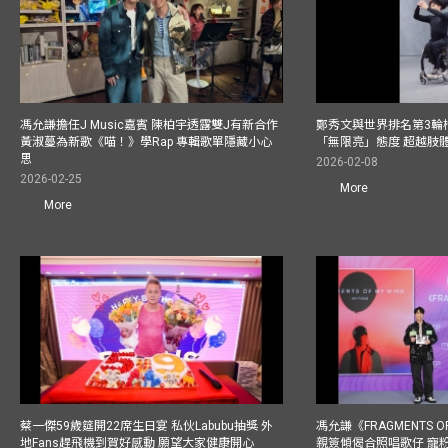
馮允謙擔任J Music嘉賓 陳柏宇透露雙J有新合作
鄭秀文與世界排名第3輪
黃淑蔓為新歌《喵！》學Rap 專輯歌單隱藏小心
「無限亮」態度 超越肢
思
2026-02-08
2026-02-25
More
More
蔡一傑59歲筵開22席生日宴 私伙Labubu抽獎 外
馮允謙《FRAGMENTS O
地Fans趕飛機到賀好感動 願望大家健康開心
親簽傾偈合照唱歌仔 寵粉