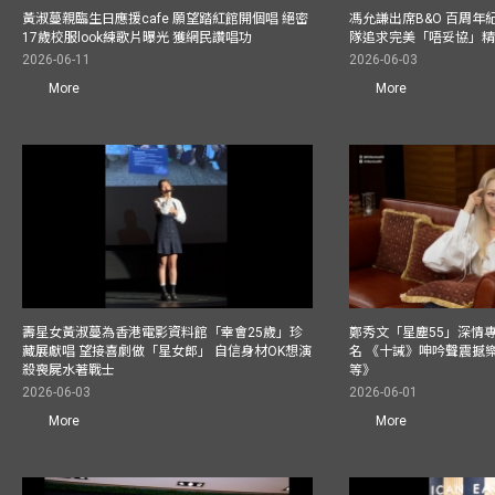
黃淑蔓親臨生日應援cafe 願望踏紅館開個唱 絕密
馮允謙出席B&O 百周年
17歲校服look練歌片曝光 獲網民讚唱功
隊追求完美「唔妥協」
2026-06-11
2026-06-03
More
More
壽星女黃淑蔓為香港電影資料館「幸會25歲」珍
鄭秀文「星塵55」深情
藏展獻唱 望接喜劇做「星女郎」 自信身材OK想演
名 《十誡》呻吟聲震撼樂壇
殺喪屍水著戰士
等》
2026-06-03
2026-06-01
More
More