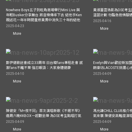
Nowhere Boys五子到旺角商場舉行Mini Live 與
黃淑蔓雲浩影為DSE考生開
年輕Busker分享舞台 將音樂傳承下去 結他手Ken
溫習計劃 勿臨急抱佛腳
親述花一年半時間重修黃貫中消失三十年的結他
2025-04-16
2025-04-23
More
More
鄭伊健歌迷會成立33周年 日台韓fans專程赴會 感
Evelyn與Vian歡迎
激fans不離不棄 強忍眼淚：大家身體健康
朗豪坊LACOSTE挑選心
2025-04-10
2025-04-09
More
More
陳健安「M+夜不同」首次演唱新歌《不遲不早》
馮允謙CHILL CLUB
逢周六晚KKBOX一起聽坐陣 為DSE考生點唱打氣
氣來襲 陳健安高難度演
2025-04-09
2025-04-09
More
More