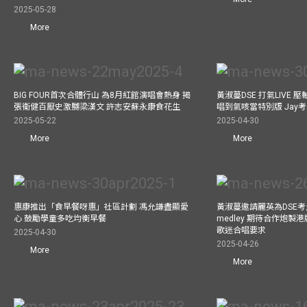
2025-05-28
More
BIG FOUR首次合體行山 為8月紅館演唱會熱身 揭
黃淑蔓DSE 打氣LIVE
張衞健百厭史激嬲梁漢文 許志安蘇永康食花生
唱到氣咳當特別版 Jay
2025-05-22
2025-04-30
More
More
惠康推出「食早餐呀惠」社區計劃 馮允謙盡顯愛
黃淑蔓邀請麗英為DSE考
心 鼓勵學童多吃均衡早餐
medley 期待合作炮製港
歌迷合唱要求
2025-04-30
2025-04-26
More
More