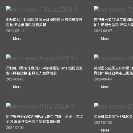
倒數兩個月個唱開鑼 馮允謙閉關綵排 練歌學舞做
鄭伊健出道37年首度開唱
運動 笑言無腹肌就騷美腿
拍片點唱台語歌 舒淇大
2024-08-11
2024-08-07
More
More
梁釗峰《致陪伴我的》沖咖啡報答Fans 鐵粉婆婆
黃淑蔓又組團又solo壓
傷心時聽歌撐住 見真人激動落淚
靠創作尋找自我走出困
2024-08-06
2024-08-04
More
More
陳健安與過百歌迷開Party慶生 鬥曬「黑圖」笑爆
馮允謙雲浩影THERMOS
全場 壽星仔唱未派台新歌驚喜回禮
2024-07-20
2024-07-31
More