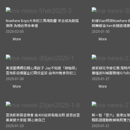
Nowhere Boys大年初三馬場助慶 笑言成為跳唱
釗峰Vian阿珙Nowhere
樂隊 為樂迷帶來幸運
糕蘸蠔油 Ken祝腸道健
2025-02-05
2025-01-30
More
More
黃淑蔓媽媽包開心果餃子 Jay不知道「碌柚葉」
連家穎花市做任務 限時內
雲浩影自爆屋企訂兩份盆菜 由年卅晚食到初二
攤檔送叫喊服務增IG follo
2025-01-30
2025-01-27
More
More
雲浩影新碟音樂會 逾400迷排長龍合照 感恩迷雲
蔡一智「登六」香港台灣生
黨漸變大家庭 開心做自己
騷肌證運動教練執照實力
2025-01-23
2025-01-21