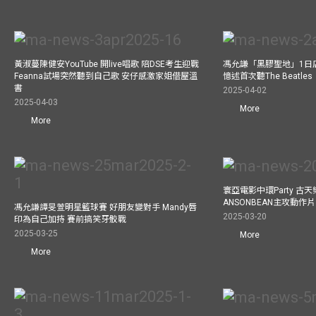
黃淑蔓陳健安YouTube 開live唱歌 陪DSE考生迎戰
馮允謙「黑膠聖地」1日
Feanna試場突然聽到自己歌 安仔感激家姐借屋溫
憶述首次聽The Beatles
書
2025-04-02
2025-04-03
More
More
寰亞電影中環Party 古天
ANSONBEAN主攻動作片 
馮允謙譚旻萱明星籃球賽 好朋友變對手 Mandy唇
2025-03-20
印為自己加持 賽前搞笑牙骹戰
2025-03-25
More
More