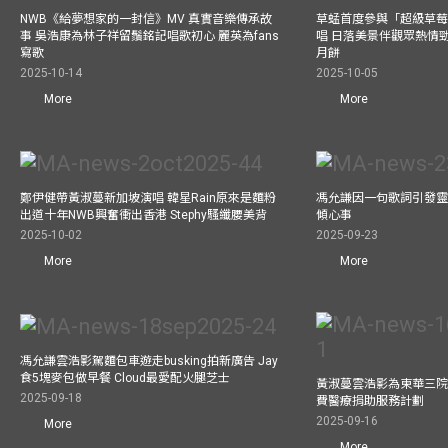
NWB《給夢想家的一封信》MV 真實音樂傳承故
草蜢首度參與「超級草莓
事 吳浩康為林子祥留鬚銘記唱歌初心 麗英為fans
唱 日落美景伴觀眾熱情
寫歌
月餅
2025-10-14
2025-10-05
More
More
鄭伊健帶黃淑蔓新加坡演唱 韓星Rain原來是麵粉
馮允謙因一句歌詞引發靈感
出道十年NWB興奮衝出香港 Stephy騷纖腰美背
傾心事
2025-10-02
2025-09-23
More
More
馮允謙雲浩影駕麵包車遊走busking拍新廣告 Jay
食5塊麥包做早餐 Cloud最愛配火腿芝士
黃淑蔓雲浩影為東華三院
2025-09-18
費醫療捐助服務計劃
2025-09-16
More
More