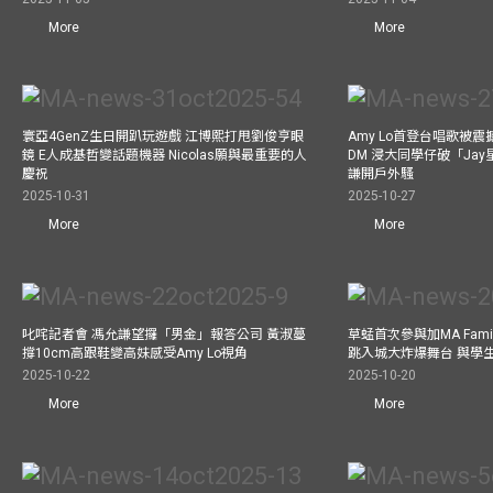
More
More
寰亞4GenZ生日開趴玩遊戲 江博熙打甩劉俊亨眼
Amy Lo首登台唱歌被
鏡 E人成基哲變話題機器 Nicolas願與最重要的人
DM 浸大同學仔破「Ja
慶祝
謙開戶外騷
2025-10-31
2025-10-27
More
More
叱咤記者會 馮允謙望攞「男金」報答公司 黃淑蔓
草蜢首次參與加MA Family 
撐10cm高跟鞋變高妹感受Amy Lo視角
跳入城大炸爆舞台 與學
2025-10-22
2025-10-20
More
More