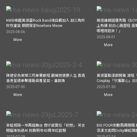
NWB喚醒黃淑蔓Rock Band魂自薦加入 敲三角鈴
楊煜謙韓國選秀騷《BOYS 
吹牧童笛 期間限定Nowhere Meow
上熱爆 剖白心路歷程 
哪裡爬起來！」
2025-08-06
2025-08-01
More
More
陳健安為東華三院拳賽獻唱 籲擁抱健康人生 喜遇
黃淑蔓動漫節開幕 演唱
香港星級拳擊運動員曹星如、潘啟情
Cosplay「守護甜心」
2025-07-30
2025-07-30
More
More
草蜢相隔一年再踏舞台 傑仔感覺似「初戀」 笑言
BIG FOUR倒數兩周開
開腦後勁過AI 挑戰明年40周年紅館騷
梁漢文追問Dicky蜈蚣
2025-07-29
2025-07-24