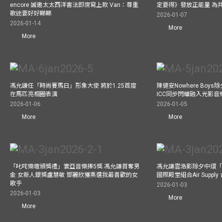
encore 誠邀太太西洋書法即席寫上款 Van：尊重
定要得》發放正能量 為
歌迷要好好睇睇
2026-01-07
2026-01-14
More
More
馮允謙任「時尚賽馬日」形象大使 將於1.25首度
陳健安Nowhere Boy
在馬匹亮相圈表演
ICC同步閃耀融入光影音
2026-01-06
2026-01-05
More
More
「叱咤樂壇頒獎禮」寰亞音樂捧5獎 馮允謙首奪男
馮允謙雲浩影除夕中環「
金 女新人銀獎盧慧敏 鄧麗欣獲票選我最喜歡的女
國際殿堂組合Air Suppl
歌手
2026-01-03
2026-01-03
More
More