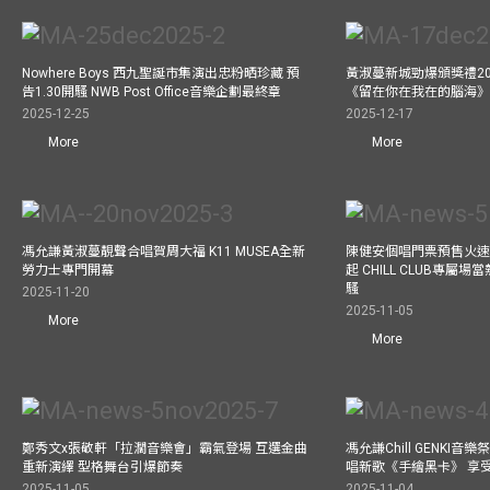
Nowhere Boys 西九聖誕市集演出忠粉晒珍藏 預
黃淑蔓新城勁爆頒獎禮20
告1.30開騷 NWB Post Office音樂企劃最終章
《留在你在我在的腦海
2025-12-25
2025-12-17
More
More
馮允謙黃淑蔓靚聲合唱賀周大福 K11 MUSEA全新
陳健安個唱門票預售火
勞力士專門開幕
起 CHILL CLUB專屬
騷
2025-11-20
2025-11-05
More
More
鄭秀文x張敬軒「拉濶音樂會」霸氣登場 互選金曲
馮允謙Chill GENKI音
重新演繹 型格舞台引爆節奏
唱新歌《手繪黑卡》 享
2025-11-05
2025-11-04