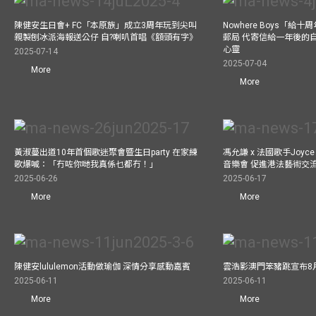
陳健安生日會+ FC「本原族」成立3周年玩到尖叫
Nowhere Boys「給
親製刨冰派海報送公仔 自?喇叭首唱《額頭有字》
郵局 代寄信給一年後的自
心靈
2025-07-14
2025-07-04
More
More
黃淑蔓出道10年首個歌迷聚會暨生日party 在家練
馮允謙 x 法國歌手Joyce
歌爆喊：「冇咗你哋我真係乜都冇！」
音樂會 促進港法藝術交
2025-06-26
2025-06-17
More
More
陳健安lululemon活動做瑜伽 深情分享感動嘉賓
雲浩影澳門笨豬跳宣布8
2025-06-11
2025-06-11
More
More