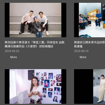
陳奕迅楊千嬅梁漢文「華星三寶」同車密友 由跳
陳健安公開多首作品的原始
鳳陽花鼓講到拍《大激想》 踎街揭雜誌
點害羞
2026-06-23
2026-06-16
More
More