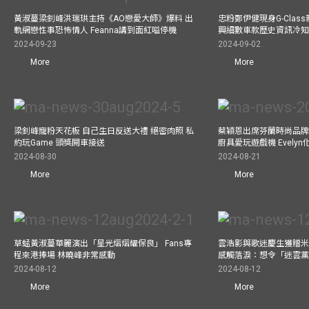
黃淑蔓梁釗峰洪瑞珙主持《AO戀愛大師》爆料 出
忠粉鄭伊健現身G-Clas
軌網戀性事恐怖情人 Feanna講到面紅嗌停機
興細數車款歷史資訊冷知
2024-09-23
2024-09-02
More
More
梁釗峰寵粉天花板 自己生日反送大禮 絕密肉照 私
蔡穎恩出席芬蘭時尚品牌Ma
約玩Game 頭獎開車接送
廚具愛玩遊戲機 Evely
2024-08-30
2024-08-21
More
More
草蜢黃淑蔓華麗演出「星光熠熠耀保良」 Fans專
雲浩影與歌迷慶生獲贈米
程來港捧場 林曉峰非常感動
感觸落淚：想令「迷雲
2024-08-12
2024-08-12
More
More