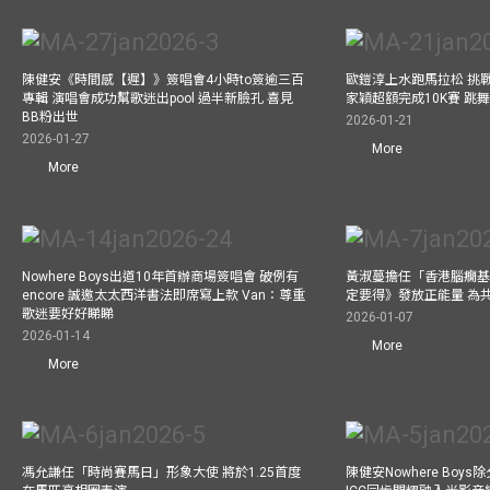
陳健安《時間感【遲】》簽唱會4小時to簽逾三百
歐鎧淳上水跑馬拉松 挑
專輯 演唱會成功幫歌迷出pool 過半新臉孔 喜見
家穎超額完成10K賽 跳
BB粉出世
2026-01-21
2026-01-27
More
More
Nowhere Boys出道10年首辦商場簽唱會 破例有
黃淑蔓擔任「香港腦癇基
encore 誠邀太太西洋書法即席寫上款 Van：尊重
定要得》發放正能量 為
歌迷要好好睇睇
2026-01-07
2026-01-14
More
More
馮允謙任「時尚賽馬日」形象大使 將於1.25首度
陳健安Nowhere Boy