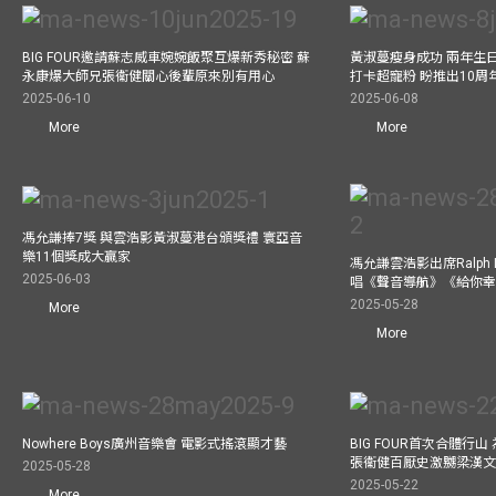
BIG FOUR邀請蘇志威車婉婉飯聚互爆新秀秘密 蘇
黃淑蔓瘦身成功 兩年生
永康爆大師兄張衞健關心後輩原來別有用心
打卡超寵粉 盼推出10周
2025-06-10
2025-06-08
More
More
馮允謙捧7獎 與雲浩影黃淑蔓港台頒獎禮 寰亞音
樂11個獎成大贏家
馮允謙雲浩影出席Ralph L
2025-06-03
唱《聲音導航》《給你
2025-05-28
More
More
Nowhere Boys廣州音樂會 電影式搖滾顯才藝
BIG FOUR首次合體行
張衞健百厭史激嬲梁漢文
2025-05-28
2025-05-22
More