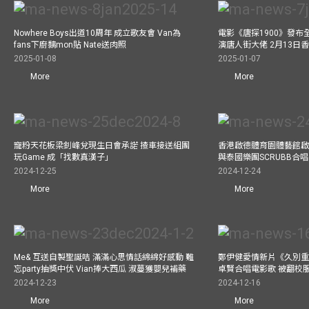
Nowhere Boys出道10周年 成立歌友會 Van為
電影《唐探1900》發布
fans下廚黐mon貼 Nate送肉照
演唐人街大佬 2月13日
2025-01-08
2025-01-07
More
More
寵粉天花板梁釗峰兌現生日會承諾 揸車接送組團
香港啟德體育園體藝館啟
玩Game 成「找數真漢子」
與泰國樂團SCRUBB合
2024-12-25
2024-12-24
More
More
Me& 互送自製聖誕咭 滿滿心思情話綿綿好感動 難
鄭伊健愛情新片《久別重
忘party抽獎中伏 Vian捧大西瓜 淑蔓獲嬰兒補藥
卓賢合唱電影歌 被翻校
2024-12-23
2024-12-16
More
More