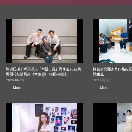
陳奕迅楊千嬅梁漢文「華星三寶」同車密友 由跳
陳健安公開多首作品的原始
鳳陽花鼓講到拍《大激想》 踎街揭雜誌
點害羞
2026-06-23
2026-06-16
More
More