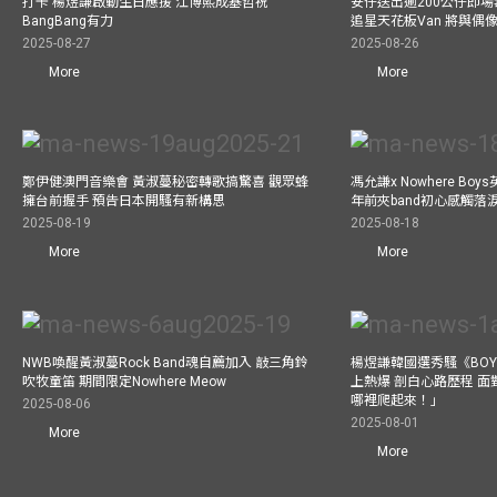
打卡 楊煜謙啟動生日應援 江博熙成基哲祝
安仔送出逾200公仔即場
BangBang有力
追星天花板Van 將與
2025-08-27
2025-08-26
More
More
鄭伊健澳門音樂會 黃淑蔓秘密轉歌搞驚喜 觀眾蜂
馮允謙x Nowhere Bo
擁台前握手 預告日本開騷有新構思
年前夾band初心感觸落
2025-08-19
2025-08-18
More
More
NWB喚醒黃淑蔓Rock Band魂自薦加入 敲三角鈴
楊煜謙韓國選秀騷《BOYS 
吹牧童笛 期間限定Nowhere Meow
上熱爆 剖白心路歷程 
哪裡爬起來！」
2025-08-06
2025-08-01
More
More