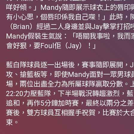
咩好傾。」Mandy隨即展示球衣上的唇印
有小心思，個唇印係我自己㗎！」此時，
（Brian）經過二人身邊並與Jay擊掌打
Mandy假裝生氣說：「唔關我事啦，我而
會好狠，要Foul佢（Jay）！」
藍白隊球員逐一出場後，賽事隨即展開，J
攻、搶籃板等，即使Mandy面對一眾男球
場，兩位出盡全力為所屬球隊贏取分數。
22:20力壓藍隊，下半場戰況轉趨激烈，
追和，再作5分鐘加時賽，最終以兩分之
賽後，雙方球員互相握手祝賀，比賽於大
束。