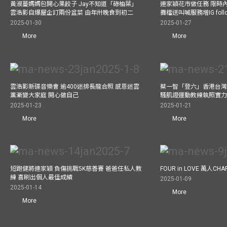
黃淑蔓媽媽包開心果餃子 Jay不知道「碌柚葉」
連家穎花市做任務 限時內
雲浩影自爆屋企訂兩份盆菜 由年卅晚食到初二
攤檔送叫喊服務增IG follo
2025-01-30
2025-01-27
More
More
雲浩影新碟音樂會 逾400迷排長龍合照 感恩迷雲
蔡一智「登六」香港台灣生
黨漸變大家庭 開心做自己
騷肌證運動教練執照實力
2025-01-23
2025-01-21
More
More
短跑健將連家穎 負傷挑戰5K慈善賽 爸爸任私人教
FOUR in LOVE 萬人CHAR
練 喜刷出個人最佳成績
2025-01-09
2025-01-14
More
More