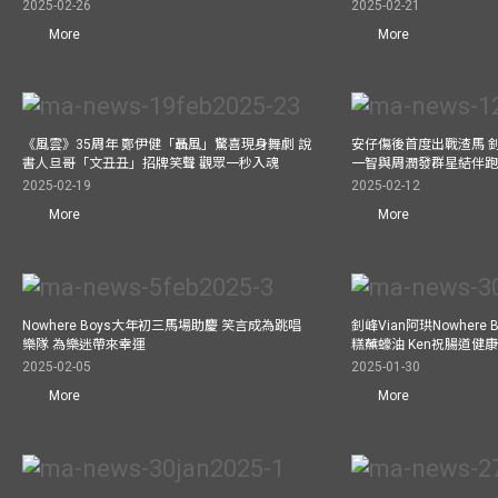
2025-02-26
2025-02-21
More
More
《風雲》35周年 鄭伊健「聶風」驚喜現身舞劇 說
安仔傷後首度出戰渣馬 
書人旦哥「文丑丑」招牌笑聲 觀眾一秒入魂
一智與周潤發群星結伴跑
2025-02-19
2025-02-12
More
More
Nowhere Boys大年初三馬場助慶 笑言成為跳唱
釗峰Vian阿珙Nowhere
樂隊 為樂迷帶來幸運
糕蘸蠔油 Ken祝腸道健
2025-02-05
2025-01-30
More
More