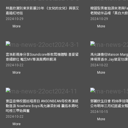
林嘉欣濶別東京影展20年 《女兒的女兒》與張艾
韓國型男崔始源來港與Fa
嘉踏紅地毯
老闆結伴品嚐「黑白大
2024-10-29
2024-10-29
More
More
雲浩影親身分享Soundcore新款耳機體驗 喜愛留
馮允謙擔任Maison Marg
意細節位 難忘MV導演真媽咪靚湯
捧場買香水 Jay做足功
2024-10-22
2024-10-22
More
More
寰亞音樂校園巡唱首日 ANSONBEAN母校表演感
鄧麗欣生日會 粉絲爭扭
動落淚 Nowhere Boys馮允謙梁釗峰 囊括本周叱
公布明年三月紅館處女騷 
咤榜三甲勁興奮
2024-10-15
2024-10-22
More
More