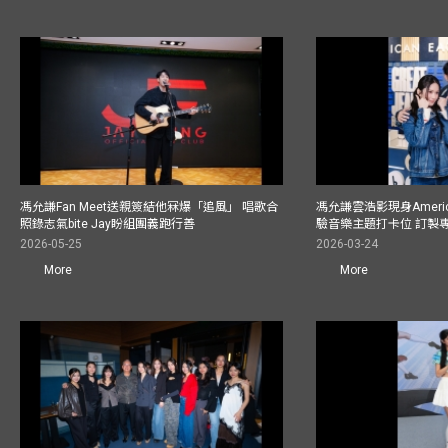
馮允謙Fan Meet送親簽結他冧爆「追風」 唱歌合
馮允謙雲浩影現身America
照錄志氣bite Jay盼組團義跑行善
驗音樂主題打卡位 訂製
2026-05-25
2026-03-24
More
More