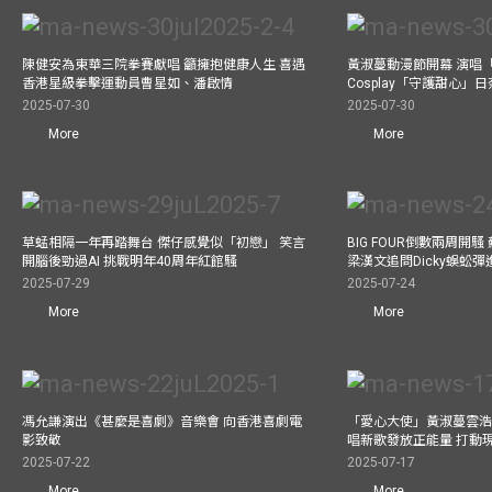
陳健安為東華三院拳賽獻唱 籲擁抱健康人生 喜遇
黃淑蔓動漫節開幕 演唱
香港星級拳擊運動員曹星如、潘啟情
Cosplay「守護甜心」
2025-07-30
2025-07-30
More
More
草蜢相隔一年再踏舞台 傑仔感覺似「初戀」 笑言
BIG FOUR倒數兩周開
開腦後勁過AI 挑戰明年40周年紅館騷
梁漢文追問Dicky蜈蚣
2025-07-29
2025-07-24
More
More
馮允謙演出《甚麼是喜劇》音樂會 向香港喜劇電
「愛心大使」黃淑蔓雲浩
影致敬
唱新歌發放正能量 打動
2025-07-22
2025-07-17
More
More