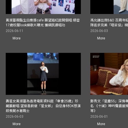
黃淑蔓親臨生日應援cafe 願望踏紅館開個唱 絕密
馮允謙出席B&O 百周年
17歲校服look練歌片曝光 獲網民讚唱功
隊追求完美「唔妥協」
2026-06-11
2026-06-03
More
More
壽星女黃淑蔓為香港電影資料館「幸會25歲」珍
鄭秀文「星塵55」深情
藏展獻唱 望接喜劇做「星女郎」 自信身材OK想演
名 《十誡》呻吟聲震撼樂壇
殺喪屍水著戰士
等》
2026-06-03
2026-06-01
More
More