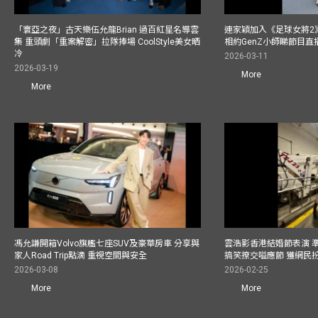
「寰亞之夜」古天樂伍允龍Brian 過百紅星名導雲
連家穎加入《足球女將2
集 重頭劇「重案解密」拉隊捧場 CoolStyle美女晒
相約GenZ小師睇節目直
冷
2026-03-11
2026-03-19
More
More
馮允謙開箱Volvo旗艦七座SUV及豪華房車 分享與
雲浩影香港結婚節表演 
家人Road Trip點滴 重視空間與安全
搞笑撩交嗌應節 獲網民
2026-03-08
2026-02-25
More
More