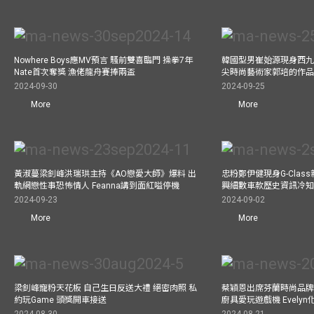
Nowhere Boys應MV預言 騷前雙喜臨門 操拳7年
韓國型男崔始源現身西九
Nate首次奪獎 漁佬龍舟賽捧兩盃
尖時尚藝術家郭培的作
2024-09-30
2024-09-25
More
More
黃淑蔓梁釗峰洪瑞珙主持《AO戀愛大師》爆料 出
忠粉鄭伊健現身G-Clas
軌網戀性事恐怖情人 Feanna講到面紅嗌停機
興細數車款歷史資訊冷知
2024-09-23
2024-09-02
More
More
梁釗峰寵粉天花板 自己生日反送大禮 絕密肉照 私
蔡穎恩出席芬蘭時尚品牌Ma
約玩Game 頭獎開車接送
廚具愛玩遊戲機 Evely