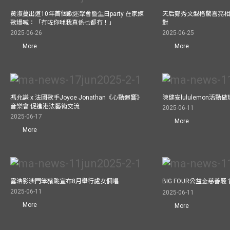
黃淑蔓出道10年首個歌迷聚會暨生日party 在家練
天后鄭秀文型格驚喜亮相C
歌爆喊：「冇咗你哋我真係乜都冇！」
對
2025-06-26
2025-06-25
More
More
馮允謙 x 法國歌手Joyce Jonathan《心動迴響》
陳健安lululemon活
音樂會 促進港法藝術交流
2025-06-11
2025-06-17
More
More
雲浩影澳門笨豬跳宣布8月舉行處女個唱
BIG FOUR公益⾦慈善
2025-06-11
2025-06-11
More
More