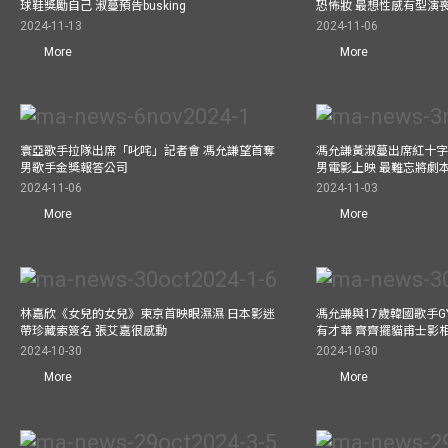
球鞋獎勵自己 淑蔓預告busking
恐怖妝 最想性感有型演
2024-11-13
2024-11-06
More
More
寰亞歌手拉隊出席「叱咤」記者會 馮允謙望首奪
馮允謙黃淑蔓出席紅十字會
男歌手金獎報答公司
男電影上映 最難忘將劇
2024-11-06
2024-11-03
More
More
林嘉欣《女兒的女兒》東京首映眼濕濕 日本影迷
馮允謙與17歲韓國歌手GY
帶珍藏索簽名 張艾嘉很感動
有才華 齊齊擺貓甫士影
2024-10-30
2024-10-30
More
More