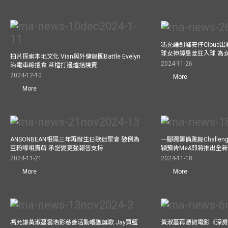
馮允謙釗峰安仔Cloud出戰9
球女神譚旻萱狂入球 為
拍片探索本地文化 Vian與外傭舞團Battle Evelyn
2024-11-26
沿電車線搵食 茶檔打邊爐拮燒賣
2024-12-10
More
More
ANSONBEAN相隔三年再辦生日歌迷聚會 破例為
一腳踢籌備跳舞Challen
豆粉嘟咀賣萌 承諾變更強報答支持
穎預告Me&即將推出全
2024-11-21
2024-11-18
More
More
馮允謙黃淑蔓雲浩影慈善活動唱聖誕歌 Jay買籃
黃淑蔓再憑微電影《深房