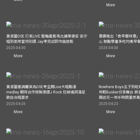
More
黃淑蔓DSE 打氣LIVE 壓軸嘉賓馮允謙陳健安 安仔
惠康推出「食早餐呀惠」
唱到氣咳當特別版 Jay考完試即作曲放鬆
心 鼓勵學童多吃均衡早
2025-04-30
2025-04-30
More
More
黃淑蔓邀請麗英為DSE考生開Live大唱動漫
Nowhere Boys五子到旺
medley 期待合作炮製港版J Rock 包辦填詞滿足
年輕Busker分享舞台 
歌迷合唱要求
親述花一年半時間重修
2025-04-26
2025-04-23
More
More