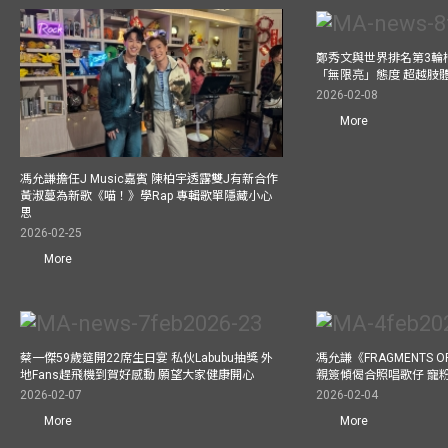
鄭秀文與世界排名第3輪
「無限亮」態度 超越肢
2026-02-08
More
馮允謙擔任J Music嘉賓 陳柏宇透露雙J有新合作
黃淑蔓為新歌《喵！》學Rap 專輯歌單隱藏小心
思
2026-02-25
More
蔡一傑59歲筵開22席生日宴 私伙Labubu抽獎 外
馮允謙《FRAGMENTS O
地Fans趕飛機到賀好感動 願望大家健康開心
親簽傾偈合照唱歌仔 寵粉
2026-02-07
2026-02-04
More
More