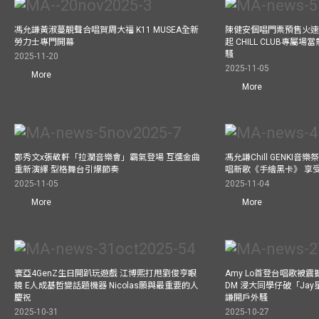
馮允謙黃淑蔓靚聲合唱賀周大福 K11 MUSEA全新
陳健安個唱門票預售火
勞力士專門開幕
起 CHILL CLUB專屬
騷
2025-11-20
2025-11-05
More
More
鄭秀文x張敬軒「拉濶音樂會」霸氣登場 互選金曲
馮允謙Chill GENKI音
重新演繹 型格舞台引爆節奏
唱新歌《手繪黑卡》 享
2025-11-05
2025-11-04
More
More
寰亞4GenZ生日開趴玩遊戲 江博熙打甩劉俊亨眼
Amy Lo首登台唱歌被
鏡 E人成基哲變話題機器 Nicolas願與最重要的人
DM 浸大同學仔破「Ja
慶祝
謙開戶外騷
2025-10-31
2025-10-27