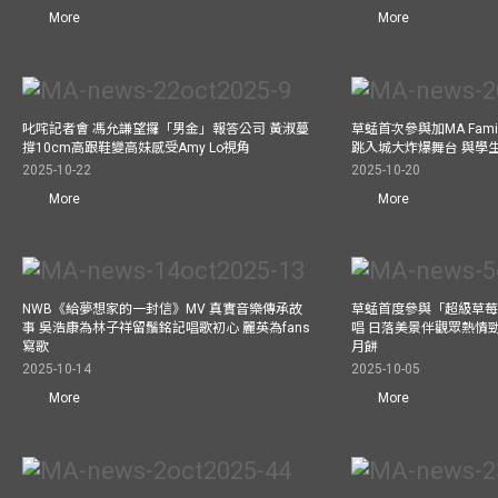
More
More
叱咤記者會 馮允謙望攞「男金」報答公司 黃淑蔓
草蜢首次參與加MA Family 
撐10cm高跟鞋變高妹感受Amy Lo視角
跳入城大炸爆舞台 與學
2025-10-22
2025-10-20
More
More
NWB《給夢想家的一封信》MV 真實音樂傳承故
草蜢首度參與「超級草莓
事 吳浩康為林子祥留鬚銘記唱歌初心 麗英為fans
唱 日落美景伴觀眾熱情
寫歌
月餅
2025-10-14
2025-10-05
More
More