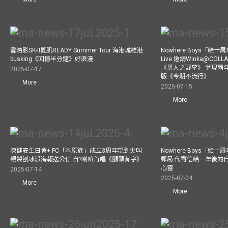
雲浩影SK-II夏肌READY Summer Tour 海港城維港
Nowhere Boys「給
busking《回憶半分鐘》好浪漫
Live 邀請Winka@CO
《異人之野望》 兌現兩
2025-07-17
版《今期不流行》
More
2025-07-15
More
陳健安生日會+ FC「本原族」成立3周年玩到尖叫
Nowhere Boys「給
親製刨冰派海報送公仔 自?喇叭首唱《額頭有字》
郵局 代寄信給一年後的自
心靈
2025-07-14
2025-07-04
More
More