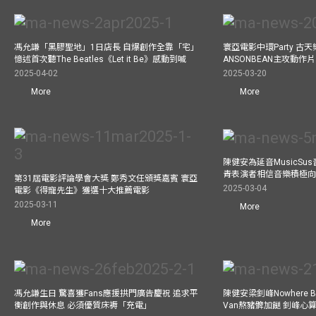
馮允謙「黑膠聖地」1日店長 自爆創作全靠「宅」
寰亞電影中環Party 古天
憶述首次聽The Beatles《Let it Be》感動到喊
ANSONBEAN主攻動作片 
2025-04-02
2025-03-20
More
More
陳健安為延音MusicSu
青表演者相信音樂積極
第31屆電影評論學會大獎 鄭秀文任頒獎嘉賓 寰亞
2025-03-04
電影《得寵先生》獲選十大推薦電影
2025-03-11
More
More
馮允謙生日 驚喜獲Fans應援拱門廣告慶祝 追求平
陳健安梁釗峰Nowhere 
衡創作與休息 必須優質床褥「充電」
Van熬豬髀加餸 釗峰心