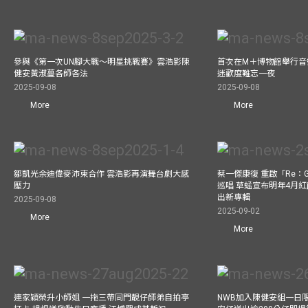
參與《第一次UN腳大戰～明星挑戰賽》雲浩影陳
首次在M＋博物館舉行音樂會
健安黃淑蔓各師各法
迷歡度難忘一夜
2025-09-08
2025-09-08
More
More
鄒凱光余迪偉麥沛東合作 雲浩影再演舞台劇大感
蔡一傑康復 重啟「Re：G
壓力
巡唱 草蜢宣布明年4月紅
出新專輯
2025-09-08
2025-09-02
More
More
連家穎榮升小師姐 一拖三帶同門靚仔師弟自拍亭
NWB加入陳健安組一日限定樂