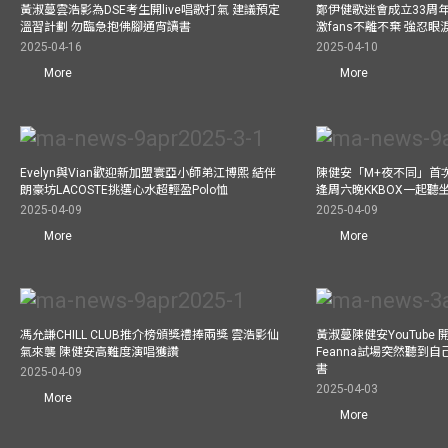
黃淑蔓雲浩影為DSE考生開live唱歌打氣 建議預定
鄭伊健歌迷會成立33周年 
溫習計劃 勿臨急抱佛腳通宵讀書
激fans不離不棄 強忍
2025-04-16
2025-04-10
More
More
Evelyn與Vian歡迎新加盟寰亞小師弟江博熙 結伴
陳健安「M+夜不同」首
朗豪坊LACOSTE挑選心水超輕盈Polo恤
逢周六晚KKBOX一起聽
2025-04-09
2025-04-09
More
More
馮允謙CHILL CLUB推介榜頒獎禮捧兩獎 雲浩影仙
黃淑蔓陳健安YouTube 開
氣來襲 陳健安高難度演唱獲讚
Feanna試場突然聽到
書
2025-04-09
2025-04-03
More
More