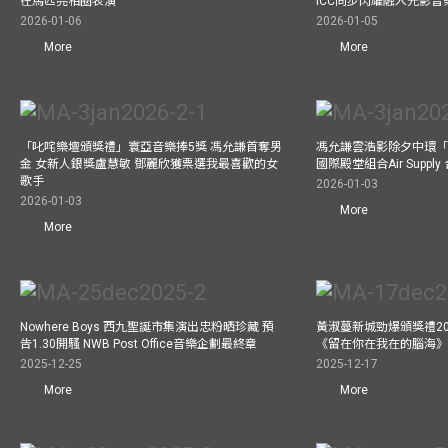
在馬匹亮相圈表演
ICC同步閃耀融入光影音
2026-01-06
2026-01-05
More
More
「叱咤樂壇頒獎禮」寰亞音樂捧5獎 馮允謙首奪男
馮允謙雲浩影除夕中環「
金 女新人銀獎盧慧敏 鄧麗欣獲票選我最喜歡的女
國際殿堂組合Air Suppl
歌手
2026-01-03
2026-01-03
More
More
Nowhere Boys 西九聖誕市集演出忠粉晒珍藏 預
黃淑蔓新城勁爆頒獎禮20
告1.30開騷 NWB Post Office音樂企劃最終章
《留在你在我在的腦海
2025-12-25
2025-12-17
More
More