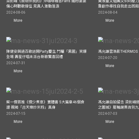
梁釗峰《致陪伴我的》沖咖啡報答Fans 鐵粉婆婆
黃淑蔓又組團又solo壓
傷心時聽歌撐住 見真人激動落淚
靠創作尋找自我走出困
2024-08-06
2024-08-04
More
More
陳健安與過百歌迷開Party慶生 鬥曬「黑圖」笑爆
馮允謙雲浩影THERMOS
全場 壽星仔唱未派台新歌驚喜回禮
2024-07-20
2024-07-31
More
More
蔡一傑首推《傑少煮意》實體書 5大篇章46個食
馮允謙自拍留念 梁釗峰錄影C
譜 親揭「古天樂炒米粉」真身
之圍城》壓軸謝票告別
2024-07-15
2024-07-03
More
More