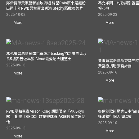
鄭伊健帶黃淑蔓新加坡演唱 韓星Rain原來是麵粉
馮允謙因一句歌詞引發靈感
出道十年NWB興奮衝出香港 Stephy騷纖腰美背
傾心事
2025-10-02
2025-09-23
More
More
馮允謙雲浩影駕麵包車遊走busking拍新廣告 Jay
食5塊麥包做早餐 Cloud最愛配火腿芝士
黃淑蔓雲浩影為東華三院
2025-09-18
費醫療捐助服務計劃
2025-09-16
More
More
NWB壓軸嘉賓Anson Kong 期間限定「AK Boys
鄭伊健歌迷聚會日本fans
囉」 動畫《BECK》啟蒙樂隊魂 AK曬珍藏主角結
橫濱舉行個人演唱會
他
2025-09-10
2025-09-13
More
More