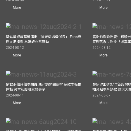
2024-08-30
2024-08-21
More
More
草蜢黃淑蔓華麗演出「星光熠熠耀保良」 Fans專
雲浩影與歌迷慶生獲贈米
程來港捧場 林曉峰非常感動
感觸落淚：想令「迷雲
2024-08-12
2024-08-12
More
More
倒數兩個月個唱開鑼 馮允謙閉關綵排 練歌學舞做
鄭伊健出道37年首度開唱
運動 笑言無腹肌就騷美腿
拍片點唱台語歌 舒淇大
2024-08-11
2024-08-07
More
More