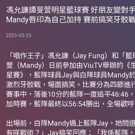
馮允謙譚旻萱明星籃球賽 好朋友變對
Mandy唇印為自己加持 賽前搞笑牙骹
2025-03-25
「唱作王子」馮允謙（Jay Fung）和「
萱（Mandy）日前參加由ViuTV舉辦的
星賽》，藍隊球員Jay與白隊球員Mandy
激烈牙骹戰，場面搞笑。比賽分為四節進
賽事中，落後10分的藍隊一度追平46:46
加時賽，藍隊最終以56:54勝出，全場歡
出場前，白隊Mandy遇上藍隊Jay，她問
有咩戰術？」Jay搞笑回應：「我係藍隊