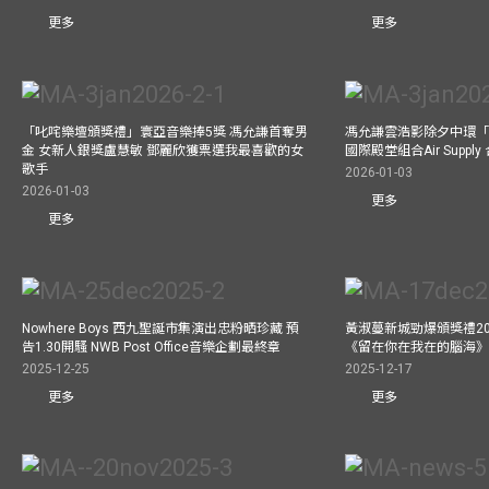
更多
更多
「叱咤樂壇頒獎禮」寰亞音樂捧5獎 馮允謙首奪男
馮允謙雲浩影除夕中環「
金 女新人銀獎盧慧敏 鄧麗欣獲票選我最喜歡的女
國際殿堂組合Air Suppl
歌手
2026-01-03
2026-01-03
更多
更多
Nowhere Boys 西九聖誕市集演出忠粉晒珍藏 預
黃淑蔓新城勁爆頒獎禮20
告1.30開騷 NWB Post Office音樂企劃最終章
《留在你在我在的腦海
2025-12-25
2025-12-17
更多
更多