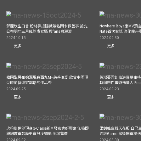
鄧麗欣生日會 粉絲爭扭隱藏簽名閃卡做善事 搶先
Nowhere Boys應M
公布明年三月紅館處女騷 與fans齊灑淚
Nate首次奪獎 漁佬龍
2024-10-15
2024-09-30
更多
更多
韓國型男崔始源現身西九M+慈善晚宴 欣賞中國頂
黃淑蔓梁釗峰洪瑞珙主持
尖時尚藝術家郭培的作品秀
軌網戀性事恐怖情人 Fe
2024-09-25
2024-09-23
更多
更多
忠粉鄭伊健現身G-Class新車發布會好興奮 無稿即
梁釗峰寵粉天花板 自己生
興細數車款歷史資訊冷知識 全場驚讚
約玩Game 頭獎開車接
2024-09-02
2024-08-30