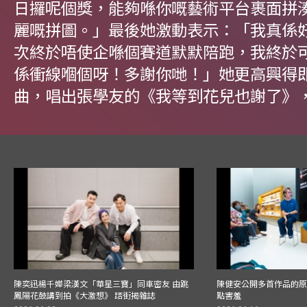
日攞呢個獎，能夠喺你嘅藝術平台裹面拼
麗嘅拼圖。」最後她激動表示：「我真係
次終於唔使企喺個賽道默默陪跑，我終於
係衝線嗰個呀！多謝你哋！」她更高興得
曲，唱出張學友的《我等到花兒也謝了》
陳奕迅楊千嬅梁漢文「華星三寶」同車密友 由跳
陳健安公開多首作品的原始
鳳陽花鼓講到拍《大激想》 踎街揭雜誌
點害羞