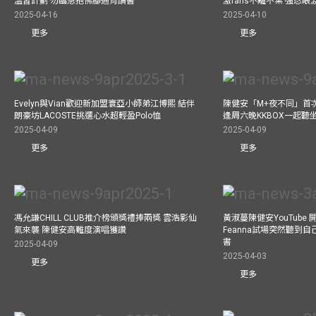
溫習計劃 勿臨急抱佛腳通宵讀書
激fans不離不棄 強忍
2025-04-16
2025-04-10
更多
更多
Evelyn與Vian歡迎新加盟寰亞小師弟江博熙 結伴
陳健安「M+夜不同」首
朗豪坊LACOSTE挑選心水超輕盈Polo恤
逢周六晚KKBOX一起聽
2025-04-09
2025-04-09
更多
更多
馮允謙CHILL CLUB推介榜頒獎禮捧兩獎 雲浩影仙
黃淑蔓陳健安YouTube 開
氣來襲 陳健安高難度演唱獲讚
Feanna試場突然聽到
書
2025-04-09
2025-04-03
更多
更多