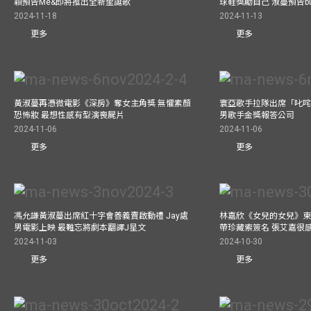
穎預告Me&即將推出全新聖誕歌
球鞋獎勵自己 淑蔓預告bus
2024-11-18
2024-11-13
更多
更多
黃淑蔓再憑微電影《深房》奪女主角獎 無懼素顏
寰亞歌手拉隊出席「叱咤
恐怖妝 最想性感有型演喪屍片
男歌手金獎報答公司
2024-11-06
2024-11-06
更多
更多
馮允謙黃淑蔓出席紅十字會善義賣啟動禮 Jay處
林嘉欣《女兒的女兒》東
男電影上映 最難忘將劇本翻譯J星文
帶珍藏索簽名 張艾嘉很
2024-11-03
2024-10-30
更多
更多