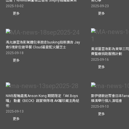
出道十年NWB興奮衝出香港 Stephy騷纖腰美背
傾心事
2025-10-02
2025-09-23
更多
更多
馮允謙雲浩影駕麵包車遊走busking拍新廣告 Jay
食5塊麥包做早餐 Cloud最愛配火腿芝士
黃淑蔓雲浩影為東華三院
2025-09-18
費醫療捐助服務計劃
2025-09-16
更多
更多
NWB壓軸嘉賓Anson Kong 期間限定「AK Boys
鄭伊健歌迷聚會日本fans
囉」 動畫《BECK》啟蒙樂隊魂 AK曬珍藏主角結
橫濱舉行個人演唱會
他
2025-09-10
2025-09-13
更多
更多