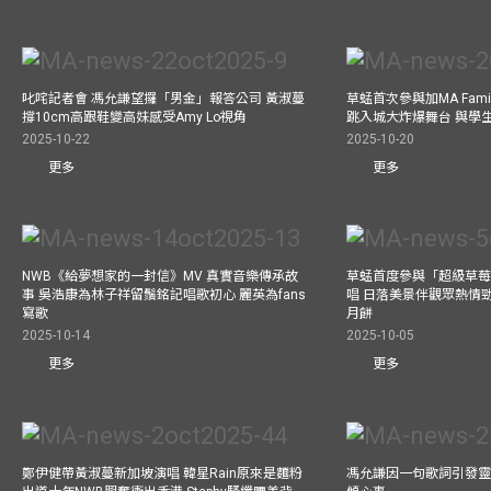
叱咤記者會 馮允謙望攞「男金」報答公司 黃淑蔓
草蜢首次參與加MA Family 
撐10cm高跟鞋變高妹感受Amy Lo視角
跳入城大炸爆舞台 與學
2025-10-22
2025-10-20
更多
更多
NWB《給夢想家的一封信》MV 真實音樂傳承故
草蜢首度參與「超級草莓
事 吳浩康為林子祥留鬚銘記唱歌初心 麗英為fans
唱 日落美景伴觀眾熱情
寫歌
月餅
2025-10-14
2025-10-05
更多
更多
鄭伊健帶黃淑蔓新加坡演唱 韓星Rain原來是麵粉
馮允謙因一句歌詞引發靈感