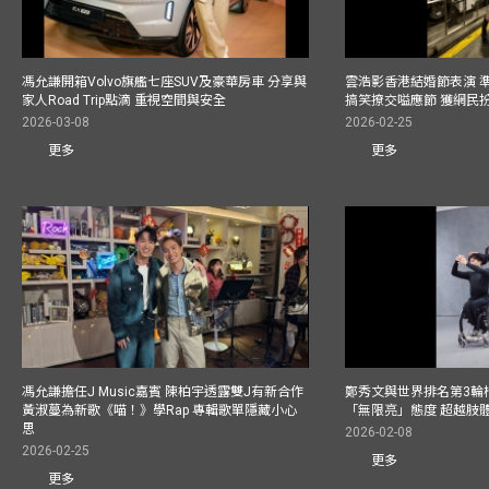
馮允謙開箱Volvo旗艦七座SUV及豪華房車 分享與
雲浩影香港結婚節表演 
家人Road Trip點滴 重視空間與安全
搞笑撩交嗌應節 獲網民
2026-03-08
2026-02-25
更多
更多
馮允謙擔任J Music嘉賓 陳柏宇透露雙J有新合作
鄭秀文與世界排名第3輪
黃淑蔓為新歌《喵！》學Rap 專輯歌單隱藏小心
「無限亮」態度 超越肢
思
2026-02-08
2026-02-25
更多
更多