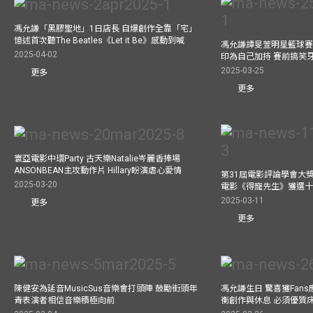
馮允謙「黑膠聖地」1日店長 自爆創作全靠「宅」
憶述首次聽The Beatles《Let it Be》感動到喊
馮允謙譚旻萱明星籃球賽 
2025-04-02
印為自己加持 賽前搞笑
2025-03-25
更多
更多
寰亞電影中環Party 古天樂Natalie岑麗香捧場
ANSONBEAN主攻動作片 Hillary盼演虐心愛情
第31屆電影評論學會大獎
2025-03-20
電影《得寵先生》獲選
2025-03-11
更多
更多
陳健安為延音MusicSus音樂會打頭陣 鼓勵街頭年
馮允謙生日 驚喜獲Fan
青表演者相信音樂積極向前
衡創作與休息 必須優質