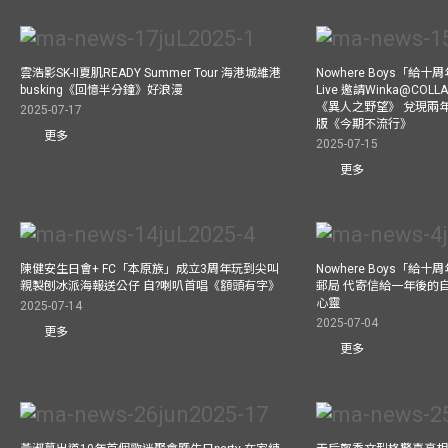
雲浩影SK-II夏肌READY Summer Tour 海港城維港
Nowhere Boys「給
busking《回憶半分鐘》好浪漫
Live 邀請Winka@CO
《異人之野望》 兌現兩
2025-07-17
版《今期不流行》
更多
2025-07-15
更多
陳健安生日會+ FC「本原族」成立3周年玩到尖叫
Nowhere Boys「給
親製刨冰派海報送公仔 自?喇叭首唱《額頭有字》
郵局 代寄信給一年後的自
心靈
2025-07-14
2025-07-04
更多
更多