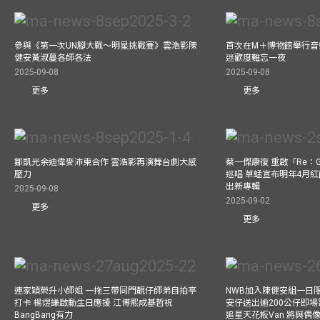
參與《第一次UN腳大戰～明星挑戰賽》雲浩影陳
首次在M＋博物館舉行音樂會
健安黃淑蔓各師各法
迷歡度難忘一夜
2025-09-08
2025-09-08
更多
更多
鄒凱光余迪偉麥沛東合作 雲浩影再演舞台劇大感
蔡一傑康復 重啟「Re：G
壓力
巡唱 草蜢宣布明年4月紅
出新專輯
2025-09-08
2025-09-02
更多
更多
連家穎榮升小師姐 一拖三帶同門靚仔師弟自拍亭
NWB加入陳健安組一日限定樂
打卡 楊煜謙啟動生日應援 江博熙成基哲祝
安仔送出逾200公仔即場
BangBang有力
追星天花板Van 將與