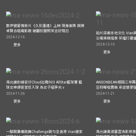
鄭伊健愛情新片《久別重逢》上映 現身謝票 與陳
卓賢合唱電影歌 被翻校服照笑言好殘忍
拍片探索本地文化 Vian與外
2024-12-16
沿電車線搵食 茶檔打邊
2024-12-10
更多
更多
馮允謙釗峰安仔Cloud出戰903 AllStar籃球賽 籃
ANSONBEAN相隔三
球女神譚旻萱狂入球 為女子組爭光 v
豆粉嘟咀賣萌 承諾變更
2024-11-26
2024-11-21
更多
更多
一腳踢籌備跳舞Challenge跳勻全香港 Vian連家
馮允謙黃淑蔓雲浩影慈善活