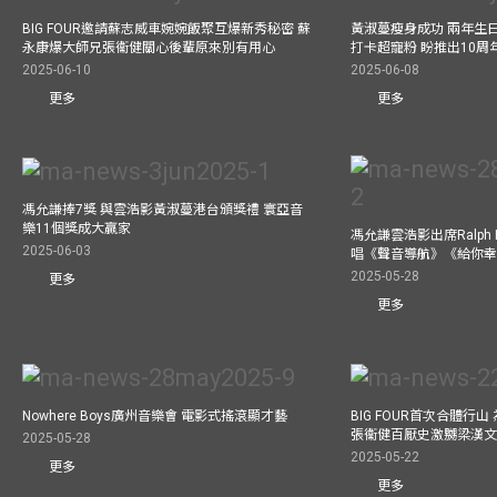
BIG FOUR邀請蘇志威車婉婉飯聚互爆新秀秘密 蘇
黃淑蔓瘦身成功 兩年生
永康爆大師兄張衞健關心後輩原來別有用心
打卡超寵粉 盼推出10周
2025-06-10
2025-06-08
更多
更多
馮允謙捧7獎 與雲浩影黃淑蔓港台頒獎禮 寰亞音
樂11個獎成大贏家
馮允謙雲浩影出席Ralph L
2025-06-03
唱《聲音導航》《給你
2025-05-28
更多
更多
Nowhere Boys廣州音樂會 電影式搖滾顯才藝
BIG FOUR首次合體行
張衞健百厭史激嬲梁漢文
2025-05-28
2025-05-22
更多
更多