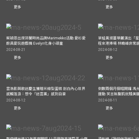
更多
更多
蔡穎恩出席芬蘭時尚品牌Marimekko活動 愛衫愛
草蜢黃淑蔓華麗演出「星光
廚具愛玩遊戲機 Evelyn化身小頑童
程來港捧場 林曉峰非常
2024-08-21
2024-08-12
更多
更多
雲浩影與歌迷慶生獲贈米線型蛋糕 剖白內心世界
倒數兩個月個唱開鑼 馮
感觸落淚：想令「迷雲黨」感到自豪
運動 笑言無腹肌就騷美
2024-08-12
2024-08-11
更多
更多