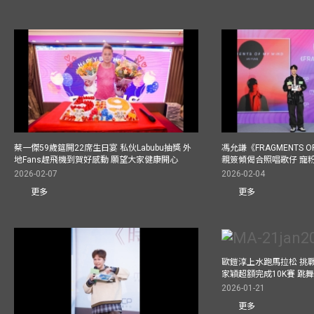
蔡一傑59歲筵開22席生日宴 私伙Labubu抽獎 外
馮允謙《FRAGMENTS O
地Fans趕飛機到賀好感動 願望大家健康開心
親簽傾偈合照唱歌仔 寵粉
2026-02-07
2026-02-04
更多
更多
歐鎧淳上水跑馬拉松 挑
家穎超額完成10K賽 跳
2026-01-21
更多