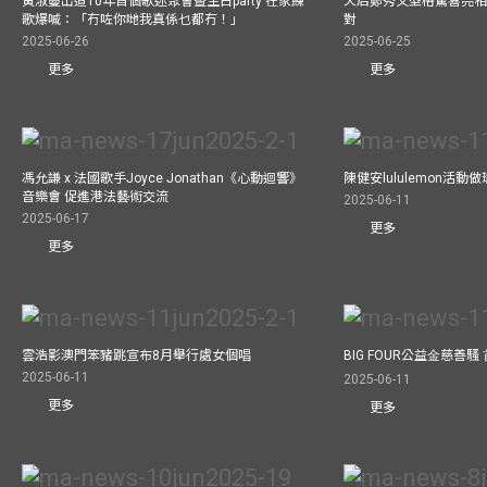
黃淑蔓出道10年首個歌迷聚會暨生日party 在家練
天后鄭秀文型格驚喜亮相C
歌爆喊：「冇咗你哋我真係乜都冇！」
對
2025-06-26
2025-06-25
更多
更多
馮允謙 x 法國歌手Joyce Jonathan《心動迴響》
陳健安lululemon活
音樂會 促進港法藝術交流
2025-06-11
2025-06-17
更多
更多
雲浩影澳門笨豬跳宣布8月舉行處女個唱
BIG FOUR公益⾦慈善
2025-06-11
2025-06-11
更多
更多