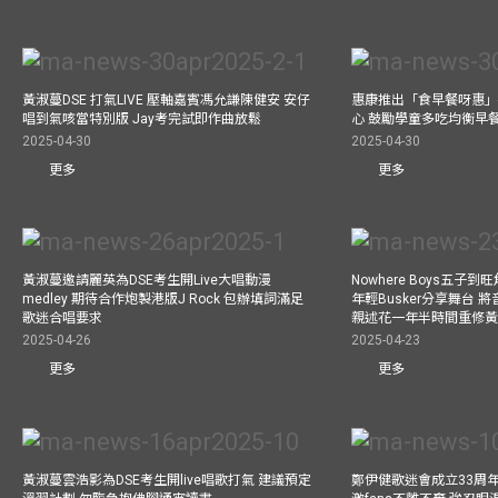
黃淑蔓DSE 打氣LIVE 壓軸嘉賓馮允謙陳健安 安仔
惠康推出「食早餐呀惠」
唱到氣咳當特別版 Jay考完試即作曲放鬆
心 鼓勵學童多吃均衡早
2025-04-30
2025-04-30
更多
更多
黃淑蔓邀請麗英為DSE考生開Live大唱動漫
Nowhere Boys五子到旺
medley 期待合作炮製港版J Rock 包辦填詞滿足
年輕Busker分享舞台 
歌迷合唱要求
親述花一年半時間重修
2025-04-26
2025-04-23
更多
更多
黃淑蔓雲浩影為DSE考生開live唱歌打氣 建議預定
鄭伊健歌迷會成立33周年 