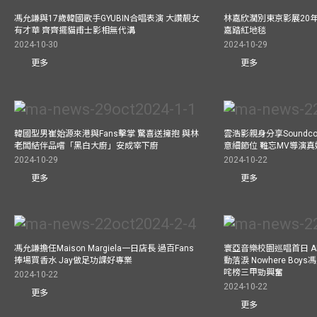
馮允謙與17歲韓國歌手GYUBIN合唱表演 大讚靚女
林嘉欣濶別東京影展20
有才華 齊齊擺貓甫士影相無代溝
嘉踏紅地毯
2024-10-30
2024-10-29
更多
更多
韓國型男崔始源來港與Fans擊掌 驚喜送擁抱 與林
雲浩影親身分享Soundc
老闆結伴品嚐「黑白大廚」安成宰下廚
意細節位 難忘MV導演
2024-10-29
2024-10-22
更多
更多
馮允謙擔任Maison Margiela一日店長 過百Fans
寰亞音樂校園巡唱首日 A
捧場買香水 Jay做足功課好專業
動落淚 Nowhere Bo
咤榜三甲勁興奮
2024-10-22
2024-10-22
更多
更多