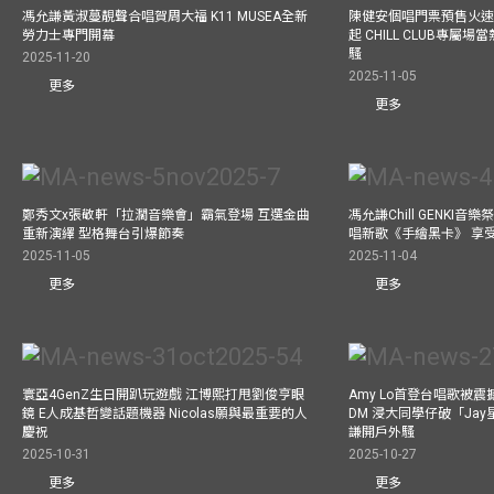
馮允謙黃淑蔓靚聲合唱賀周大福 K11 MUSEA全新
陳健安個唱門票預售火
勞力士專門開幕
起 CHILL CLUB專屬
騷
2025-11-20
2025-11-05
更多
更多
鄭秀文x張敬軒「拉濶音樂會」霸氣登場 互選金曲
馮允謙Chill GENKI音
重新演繹 型格舞台引爆節奏
唱新歌《手繪黑卡》 享
2025-11-05
2025-11-04
更多
更多
寰亞4GenZ生日開趴玩遊戲 江博熙打甩劉俊亨眼
Amy Lo首登台唱歌被
鏡 E人成基哲變話題機器 Nicolas願與最重要的人
DM 浸大同學仔破「Ja
慶祝
謙開戶外騷
2025-10-31
2025-10-27
更多
更多