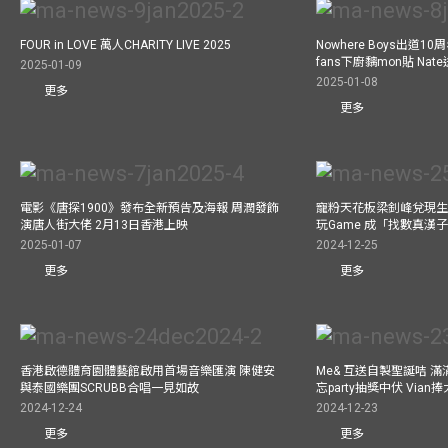
FOUR in LOVE 萬人CHARITY LIVE 2025
Nowhere Boys出道1
fans下廚黐mon貼 Nat
2025-01-09
2025-01-08
更多
更多
電影《唐探1900》發布全新預告及海報 周潤發飾
寵粉天花板梁釗峰兌現生
演唐人街大佬 2月13日香港上映
玩Game 成「找數真漢
2025-01-07
2024-12-25
更多
更多
香港啟德體育園體藝館啟用首場音樂匯演 陳健安
Me& 互送自製聖誕咭 
與泰國樂團SCRUBB合唱一見如故
忘party抽獎中伏 Via
2024-12-24
2024-12-23
更多
更多