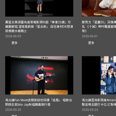
壽星女黃淑蔓為香港電影資料館「幸會25歲」珍
鄭秀文「星塵55」深情
藏展獻唱 望接喜劇做「星女郎」 自信身材OK想演
名 《十誡》呻吟聲震撼樂壇
殺喪屍水著戰士
等》
2026-06-03
2026-06-01
更多
更多
馮允謙Fan Meet送親簽結他冧爆「追風」 唱歌合
馮允謙雲浩影現身America
照錄志氣bite Jay盼組團義跑行善
驗音樂主題打卡位 訂製
2026-05-25
2026-03-24