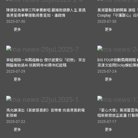
陳健安為東華三院拳賽獻唱 籲擁抱健康人生 喜遇
黃淑蔓動漫節開幕 演唱
香港星級拳擊運動員曹星如、潘啟情
Cosplay「守護甜心」
2025-07-30
2025-07-30
更多
更多
草蜢相隔一年再踏舞台 傑仔感覺似「初戀」 笑言
BIG FOUR倒數兩周開
開腦後勁過AI 挑戰明年40周年紅館騷
梁漢文追問Dicky蜈蚣
2025-07-29
2025-07-24
更多
更多
馮允謙演出《甚麼是喜劇》音樂會 向香港喜劇電
「愛心大使」黃淑蔓雲浩
影致敬
唱新歌發放正能量 打動
2025-07-22
2025-07-17
更多
更多