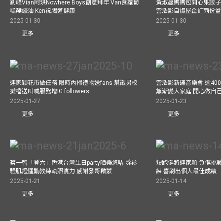
釗峰Vian阿珙Nowhere Boys創意拜年 Van食蘿蔔
黃淑蔓媽媽包開心果餃子 
糕蘸蠔油 Ken祝腸道健康
雲浩影自爆屋企訂兩份盆
2025-01-30
2025-01-30
更多
更多
連家穎花市做任務 限時內掃禮物送fans 幫襯男校
雲浩影新碟音樂會 逾40
攤檔送叫喊服務增IG followers
黨漸變大家庭 開心做自
2025-01-27
2025-01-23
更多
更多
蔡一智「登六」香港台灣生日party晒樂悠咭 除衫
短跑健將連家穎 負傷挑戰
騷肌證運動教練執照實力 感謝發哥啟蒙
練 喜刷出個人最佳成績
2025-01-21
2025-01-14
更多
更多