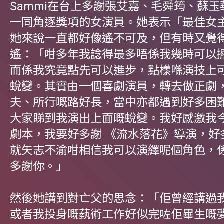
Sammi在台上多謝張艾嘉、毛舜筠、蘇
一同角逐獎項的女演員。她表示「最佳女
她來說一直都好像遙不可及，但有時又覺
遙：「咁多年我諗得最多唔係我幾時可以
而係我究竟點先可以進步，點樣喺演技上
蛻變。其實由一個喜劇演員，轉去做正劇
夫、所行嘅路好長，當中亦都遇到好多困
大家睇到我演出上面嘅蛻變。我好感激我
劇本，我要好多謝 《流水落花》導演，好
就矢志不渝咁相信我可以演繹呢個角色，
多謝你。」
然後她講到對亡父的思念：「佢曾經講過
或者我投身嘅蓺術工作好似完咗佢畢生嘅