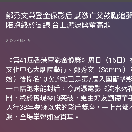
鄭秀文榮登金像影后 感激亡父鼓勵追夢 
陪跑終於衝線 台上灑淚興奮高歌
2023-04-19
《第41屆香港電影金像獎》周日（16日
文化中心大劇院舉行。鄭秀文（Sammi）自
始先後提名10次的她已是第7屆入圍衝擊
一直陪跑未能封后，今屆憑電影《流水落
門，終於實現零的突破，更由好友劉德華
入行33年夢寐以求的影后獎座，一上台都
淚，全場掌聲如雷貫耳。