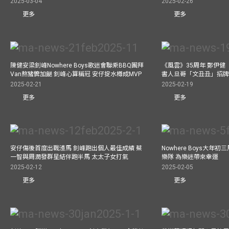
2025-03-04
2025-02-26
更多
更多
陳健安梁釗峰Nowhere Boys歌迷會聯乘BBQ團拜
《風雲》35周年 鄭伊健
Van熬豬髀加餸 釗峰心算稱冠 安仔掟水樽成MVP
書人旦哥「文丑丑」招牌
2025-02-21
2025-02-19
更多
更多
安仔傷後首度出戰渣馬 釗峰跑出個人最佳成績 蔡
Nowhere Boys大年
一智與周潤發群星結伴跑半馬 太太子女打氣
樂隊 為樂迷帶來幸運
2025-02-12
2025-02-05
更多
更多