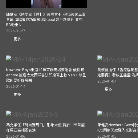
陳健安《時間感【遲】》簽唱會4小時to簽逾三百
專輯 演唱會成功幫歌迷出pool 過半新臉孔 喜見
BB粉出世
2026-01-27
更多
Nowhere Boys出道10年首辦商場簽唱會 破例有
黃淑蔓擔任「香港腦癇基
encore 誠邀太太西洋書法即席寫上款 Van：尊重
定要得》發放正能量 為
歌迷要好好睇睇
2026-01-07
2026-01-14
更多
更多
馮允謙任「時尚賽馬日」形象大使 將於1.25首度
陳健安Nowhere Boy
在馬匹亮相圈表演
ICC同步閃耀融入光影音
2026-01-06
2026-01-05