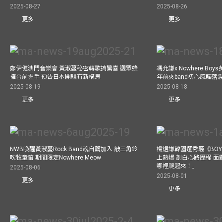
2025-08-27
2025-08-26
更多
更多
鄭伊健澳門音樂會 黃淑蔓秘密轉歌搞驚喜 觀眾蜂
馮允謙x Nowhere Bo
擁台前握手 預告日本開騷有新構思
年前夾band初心感觸落
2025-08-19
2025-08-18
更多
更多
NWB喚醒黃淑蔓Rock Band魂自薦加入 敲三角鈴
楊煜謙韓國選秀騷《BOYS 
吹牧童笛 期間限定Nowhere Meow
上熱爆 剖白心路歷程 
哪裡爬起來！」
2025-08-06
2025-08-01
更多
更多