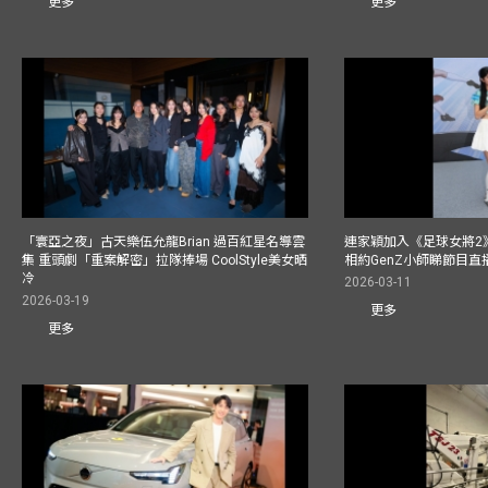
更多
更多
「寰亞之夜」古天樂伍允龍Brian 過百紅星名導雲
連家穎加入《足球女將2
集 重頭劇「重案解密」拉隊捧場 CoolStyle美女晒
相約GenZ小師睇節目直
冷
2026-03-11
2026-03-19
更多
更多