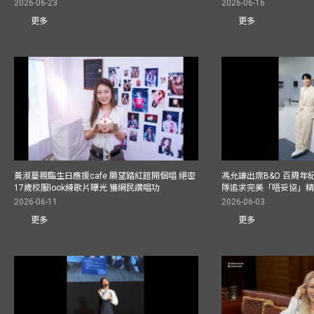
2026-06-23
2026-06-16
更多
更多
黃淑蔓親臨生日應援cafe 願望踏紅館開個唱 絕密
馮允謙出席B&O 百周年
17歲校服look練歌片曝光 獲網民讚唱功
隊追求完美「唔妥協」
2026-06-11
2026-06-03
更多
更多