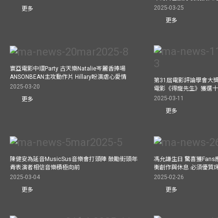
2025-03-25
更多
更多
寰亞電影中環Party 古天樂Natalie岑麗香捧場
ANSONBEAN主攻動作片 Hillary盼演虐心愛情
第31屆電影評論學會大獎
2025-03-20
電影《得寵先生》獲選
2025-03-11
更多
更多
陳健安為延音MusicSus音樂會打頭陣 鼓勵街頭年
馮允謙生日 驚喜獲Fan
青表演者相信音樂積極向前
衡創作與休息 必須優質
2025-03-04
2025-02-26
更多
更多