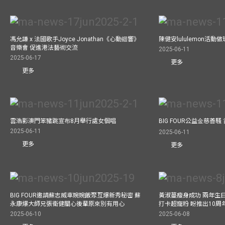
馮允謙 x 法國歌手Joyce Jonathan《心動迴響》
陳健安lululemon活
音樂會 促進港法藝術交流
2025-06-11
2025-06-17
更多
更多
雲浩影澳門笨豬跳宣布8月舉行處女個唱
BIG FOUR公益⾦慈善
2025-06-11
2025-06-11
更多
更多
BIG FOUR邀請蘇志威車婉婉飯聚互爆新秀秘密 蘇
黃淑蔓瘦身成功 兩年生
永康爆大師兄張衞健關心後輩原來別有用心
打卡超寵粉 盼推出10周
2025-06-10
2025-06-08