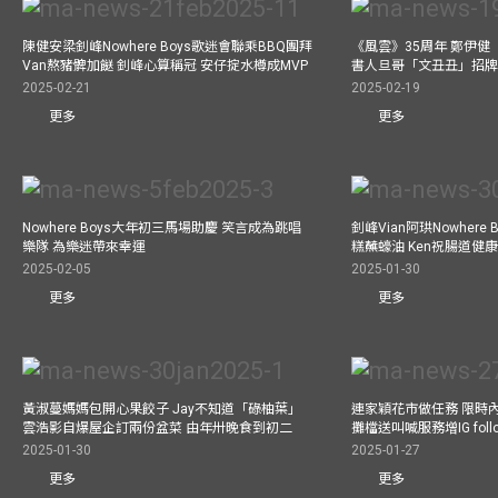
陳健安梁釗峰Nowhere Boys歌迷會聯乘BBQ團拜
《風雲》35周年 鄭伊健
Van熬豬髀加餸 釗峰心算稱冠 安仔掟水樽成MVP
書人旦哥「文丑丑」招牌
2025-02-21
2025-02-19
更多
更多
Nowhere Boys大年初三馬場助慶 笑言成為跳唱
釗峰Vian阿珙Nowhere
樂隊 為樂迷帶來幸運
糕蘸蠔油 Ken祝腸道健
2025-02-05
2025-01-30
更多
更多
黃淑蔓媽媽包開心果餃子 Jay不知道「碌柚葉」
連家穎花市做任務 限時內
雲浩影自爆屋企訂兩份盆菜 由年卅晚食到初二
攤檔送叫喊服務增IG follo
2025-01-30
2025-01-27
更多
更多