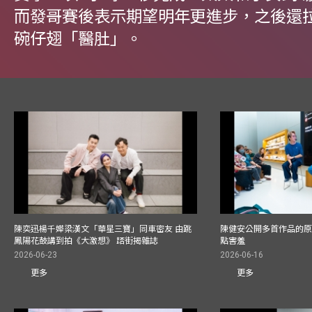
而發哥賽後表示期望明年更進步，之後還
碗仔翅「醫肚」。
陳奕迅楊千嬅梁漢文「華星三寶」同車密友 由跳
陳健安公開多首作品的原始
鳳陽花鼓講到拍《大激想》 踎街揭雜誌
點害羞
2026-06-23
2026-06-16
更多
更多