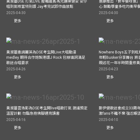
黃淑蔓DSE 打氣LIVE 壓軸嘉賓馮允謙陳健安 安仔
惠康推出「食早餐呀惠」
唱到氣咳當特別版 Jay考完試即作曲放鬆
心 鼓勵學童多吃均衡早
2025-04-30
2025-04-30
更多
更多
黃淑蔓邀請麗英為DSE考生開Live大唱動漫
Nowhere Boys五子到旺
medley 期待合作炮製港版J Rock 包辦填詞滿足
年輕Busker分享舞台 
歌迷合唱要求
親述花一年半時間重修
2025-04-26
2025-04-23
更多
更多
黃淑蔓雲浩影為DSE考生開live唱歌打氣 建議預定
鄭伊健歌迷會成立33周年 
溫習計劃 勿臨急抱佛腳通宵讀書
激fans不離不棄 強忍
2025-04-16
2025-04-10
更多
更多