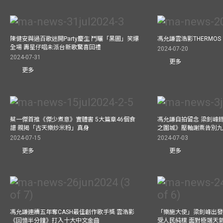
陳健安與過百歌迷開Party慶生 鬥曬「黑圖」笑爆
馮允謙雲浩影THERMOS
全場 壽星仔唱未派台新歌驚喜回禮
2024-07-20
2024-07-31
更多
更多
蔡一傑首推《傑少煮意》實體書 5大篇章46個食
馮允謙自拍留念 梁釗峰錄影C
譜 親揭「古天樂炒米粉」真身
之圍城》壓軸謝票告別
2024-07-15
2024-07-03
更多
更多
馮允謙連續五年奪CASH最佳創作歌手獎 雲浩影
「樂施大使」梁釗峰出發
《回憶半分鐘》打入十大中文金曲
受人民純樸 面對極端天