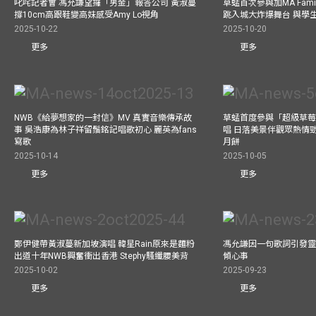
叱咤記者會 馮允謙望攞「男金」報答公司 黃淑蔓
草蜢首次參與加MA Family 
撐10cm高跟鞋變高妹感受Amy Lo視角
跳入城大炸爆舞台 與學
2025-10-22
2025-10-20
更多
更多
NWB《給夢想家的一封信》MV 真實音樂傳承故
草蜢首度參與「超級草莓
事 吳浩康為林子祥留鬚銘記唱歌初心 麗英為fans
唱 日落美景伴觀眾熱情
寫歌
月餅
2025-10-14
2025-10-05
更多
更多
鄭伊健帶黃淑蔓新加坡演唱 韓星Rain原來是麵粉
馮允謙因一句歌詞引發靈感
出道十年NWB興奮衝出香港 Stephy騷纖腰美背
傾心事
2025-10-02
2025-09-23
更多
更多