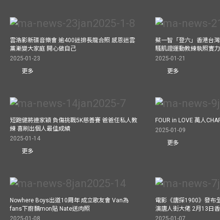
雲浩影新碟音樂會 逾400迷排長龍合照 感恩迷雲
蔡一智「登六」香港台灣生
黨漸變大家庭 開心做自己
騷肌證運動教練執照實力
2025-01-23
2025-01-21
更多
更多
短跑健將連家穎 負傷挑戰5K慈善賽 爸爸任私人教
FOUR in LOVE 萬人CHAR
練 喜刷出個人最佳成績
2025-01-09
2025-01-14
更多
更多
Nowhere Boys出道10周年 成立歌友會 Van為
電影《唐探1900》發布
fans下廚黐mon貼 Nate送肉照
演唐人街大佬 2月13日
2025-01-08
2025-01-07