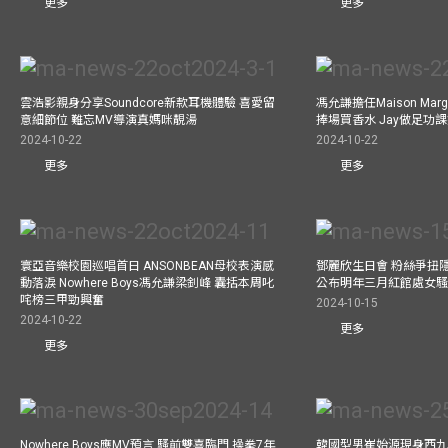
更多
更多
雲浩影親身分享Soundcore新款耳機體驗 喜愛留
馮允謙擔任Maison Marg
意細節位 難忘MV導演真媽咪靚湯
捧場買香水 Jay做足功
2024-10-22
2024-10-22
更多
更多
寰亞音樂校園巡唱首日 ANSONBEAN母校表演感
鄧麗欣生日會 粉絲爭扭
動落淚 Nowhere Boys馮允謙梁釗峰 囊括本周叱
公布明年三月紅館處女騷 
咤榜三甲勁興奮
2024-10-15
2024-10-22
更多
更多
Nowhere Boys應MV預言 騷前雙喜臨門 操拳7年
韓國型男崔始源現身西九