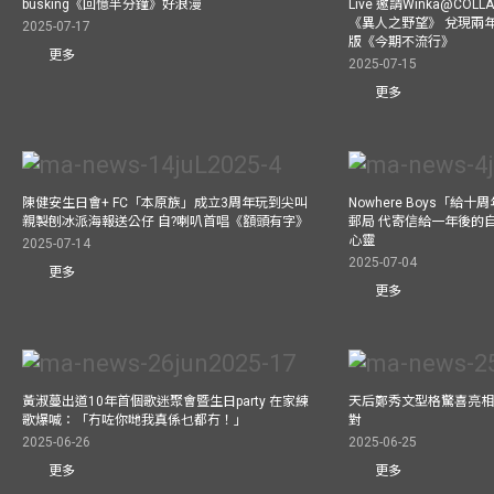
busking《回憶半分鐘》好浪漫
Live 邀請Winka@CO
《異人之野望》 兌現兩
2025-07-17
版《今期不流行》
更多
2025-07-15
更多
陳健安生日會+ FC「本原族」成立3周年玩到尖叫
Nowhere Boys「給
親製刨冰派海報送公仔 自?喇叭首唱《額頭有字》
郵局 代寄信給一年後的自
心靈
2025-07-14
2025-07-04
更多
更多
黃淑蔓出道10年首個歌迷聚會暨生日party 在家練
天后鄭秀文型格驚喜亮相C
歌爆喊：「冇咗你哋我真係乜都冇！」
對
2025-06-26
2025-06-25
更多
更多