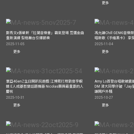
更多
鄭秀文x張敬軒「拉濶音樂會」霸氣登場 互選金曲
馮允謙Chill GENKI音
重新演繹 型格舞台引爆節奏
唱新歌《手繪黑卡》 享
2025-11-05
2025-11-04
更多
更多
寰亞4GenZ生日開趴玩遊戲 江博熙打甩劉俊亨眼
Amy Lo首登台唱歌被
鏡 E人成基哲變話題機器 Nicolas願與最重要的人
DM 浸大同學仔破「Ja
慶祝
謙開戶外騷
2025-10-31
2025-10-27
更多
更多