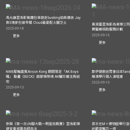
馮允謙雲浩影駕麵包車遊走busking拍新廣告 Jay
食5塊麥包做早餐 Cloud最愛配火腿芝士
黃淑蔓雲浩影為東華三院
2025-09-18
費醫療捐助服務計劃
2025-09-16
更多
更多
NWB壓軸嘉賓Anson Kong 期間限定「AK Boys
鄭伊健歌迷聚會日本fans
囉」 動畫《BECK》啟蒙樂隊魂 AK曬珍藏主角結
橫濱舉行個人演唱會
他
2025-09-10
2025-09-13
更多
更多
參與《第一次UN腳大戰～明星挑戰賽》雲浩影陳
首次在M＋博物館舉行音樂會
健安黃淑蔓各師各法
迷歡度難忘一夜