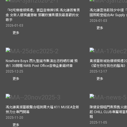
「叱咤樂壇頒獎禮」寰亞音樂捧5獎 馮允謙首奪男
馮允謙雲浩影除夕中環「
金 女新人銀獎盧慧敏 鄧麗欣獲票選我最喜歡的女
國際殿堂組合Air Suppl
歌手
2026-01-03
2026-01-03
更多
更多
Nowhere Boys 西九聖誕市集演出忠粉晒珍藏 預
黃淑蔓新城勁爆頒獎禮20
告1.30開騷 NWB Post Office音樂企劃最終章
《留在你在我在的腦海
2025-12-25
2025-12-17
更多
更多
馮允謙黃淑蔓靚聲合唱賀周大福 K11 MUSEA全新
陳健安個唱門票預售火
勞力士專門開幕
起 CHILL CLUB專屬
騷
2025-11-20
2025-11-05
更多