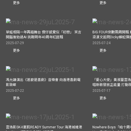
更多
更多
草蜢相隔一年再踏舞台 傑仔感覺似「初戀」 笑言
BIG FOUR倒數兩周開
開腦後勁過AI 挑戰明年40周年紅館騷
梁漢文追問Dicky蜈蚣
2025-07-29
2025-07-24
更多
更多
馮允謙演出《甚麼是喜劇》音樂會 向香港喜劇電
「愛心大使」黃淑蔓雲浩
影致敬
唱新歌發放正能量 打動
2025-07-22
2025-07-17
更多
更多
雲浩影SK-II夏肌READY Summer Tour 海港城維港
Nowhere Boys「給