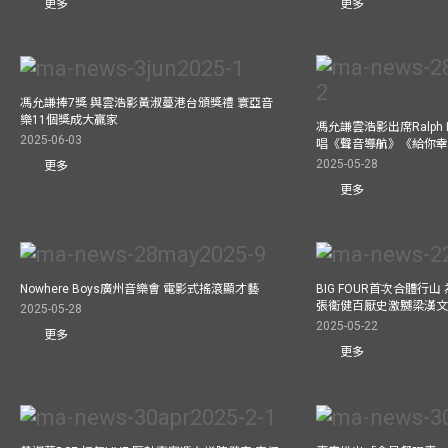
更多
更多
馮允謙捧7獎 與雲浩影黃淑蔓港台頒獎禮 寰亞音
樂11個獎成大贏家
馮允謙雲浩影出席Ralph L
2025-06-03
唱《聲音導航》《給你
2025-05-28
更多
更多
Nowhere Boys廣州音樂會 電影式搖滾顯才藝
BIG FOUR首次合體行
張衞健百厭史激嬲梁漢文
2025-05-28
2025-05-22
更多
更多