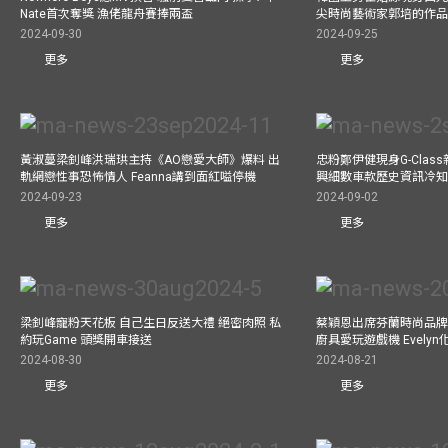
Nate首次奪獎 漁佬龍舟賽捧兩盃
尖時尚藝術家郭培的作
2024-09-30
2024-09-25
更多
更多
黃淑蔓梁釗峰洪瑞珙主持《AO戀愛大師》爆料 出
忠粉鄭伊健現身G-Clas
軌網戀性事恐怖情人 Feanna講到面紅嗌停機
興細數車款歷史資訊冷知
2024-09-23
2024-09-02
更多
更多
梁釗峰寵粉天花板 自己生日反送大禮 絕密肉照 私
蔡穎恩出席芬蘭時尚品牌Ma
約玩Game 頭獎開車接送
廚具愛玩遊戲機 Evely
2024-08-30
2024-08-21
更多
更多