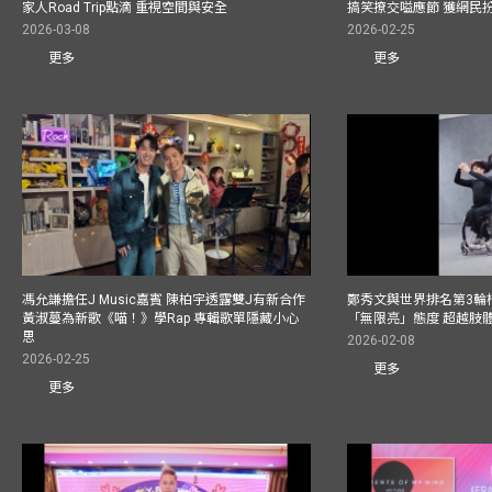
家人Road Trip點滴 重視空間與安全
搞笑撩交嗌應節 獲網民
2026-03-08
2026-02-25
更多
更多
馮允謙擔任J Music嘉賓 陳柏宇透露雙J有新合作
鄭秀文與世界排名第3輪
黃淑蔓為新歌《喵！》學Rap 專輯歌單隱藏小心
「無限亮」態度 超越肢
思
2026-02-08
2026-02-25
更多
更多