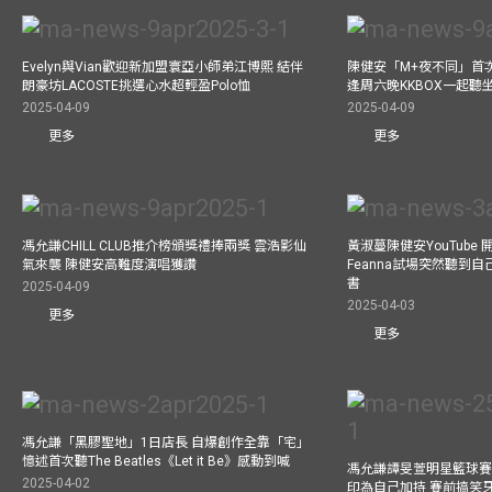
Evelyn與Vian歡迎新加盟寰亞小師弟江博熙 結伴
陳健安「M+夜不同」首
朗豪坊LACOSTE挑選心水超輕盈Polo恤
逢周六晚KKBOX一起聽
2025-04-09
2025-04-09
更多
更多
馮允謙CHILL CLUB推介榜頒獎禮捧兩獎 雲浩影仙
黃淑蔓陳健安YouTube 開
氣來襲 陳健安高難度演唱獲讚
Feanna試場突然聽到
書
2025-04-09
2025-04-03
更多
更多
馮允謙「黑膠聖地」1日店長 自爆創作全靠「宅」
憶述首次聽The Beatles《Let it Be》感動到喊
馮允謙譚旻萱明星籃球賽 
2025-04-02
印為自己加持 賽前搞笑