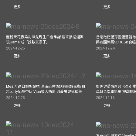
更多
更多
寵粉天花板梁釗峰兌現生日會承諾 揸車接送組團
香港啟德體育園體藝館啟
玩Game 成「找數真漢子」
與泰國樂團SCRUBB合
2024-12-25
2024-12-24
更多
更多
Me& 互送自製聖誕咭 滿滿心思情話綿綿好感動 難
鄭伊健愛情新片《久別重
忘party抽獎中伏 Vian捧大西瓜 淑蔓獲嬰兒補藥
卓賢合唱電影歌 被翻校
2024-12-23
2024-12-16
更多
更多
馮允謙釗峰安仔Cloud出戰9