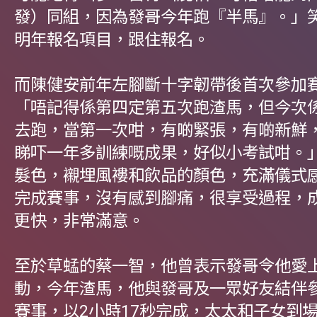
發）同組，因為發哥今年跑『半馬』。」
明年報名項目，跟住報名。
而陳健安前年左腳斷十字韌帶後首次參加
「唔記得係第四定第五次跑渣馬，但今次
去跑，當第一次咁，有啲緊張，有啲新鮮
睇吓一年多訓練嘅成果，好似小考試咁。
髮色，襯埋風褸和飲品的顏色，充滿儀式
完成賽事，沒有感到腳痛，很享受過程，
更快，非常滿意。
至於草蜢的蔡一智，他曾表示發哥令他愛
動，今年渣馬，他與發哥及一眾好友結伴
賽事，以2小時17秒完成，太太和子女到