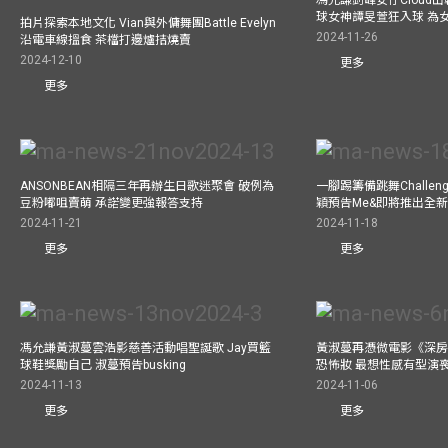
球女神譚旻萱狂入球 為女
拍片探索本地文化 Vian與外傭舞團Battle Evelyn
2024-11-26
沿電車線搵食 茶檔打邊爐拮燒賣
2024-12-10
更多
更多
ANSONBEAN相隔三年再辦生日歌迷聚會 破例為
一腳踢籌備跳舞Challen
豆粉嘟咀賣萌 承諾變更強報答支持
穎預告Me&即將推出全
2024-11-21
2024-11-18
更多
更多
馮允謙黃淑蔓雲浩影慈善活動唱聖誕歌 Jay買籃
黃淑蔓再憑微電影《深房
球鞋獎勵自己 淑蔓預告busking
恐怖妝 最想性感有型演
2024-11-13
2024-11-06
更多
更多