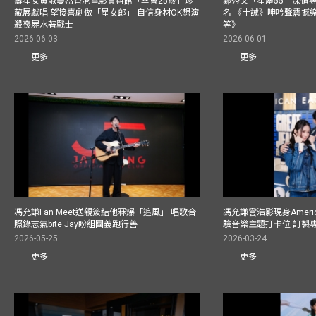
壽星女黃淑蔓為香港電影資料館「幸會25歲」珍
鄭秀文「星塵55」深情
藏展獻唱 望接喜劇做「星女郎」 自信身材OK想演
名 《十誡》呻吟聲震撼樂壇
殺喪屍水著戰士
等》
2026-06-03
2026-06-01
更多
更多
馮允謙Fan Meet送親簽結他冧爆「追風」 唱歌合
馮允謙雲浩影現身America
照錄志氣bite Jay盼組團義跑行善
驗音樂主題打卡位 訂製
2026-05-25
2026-03-24
更多
更多