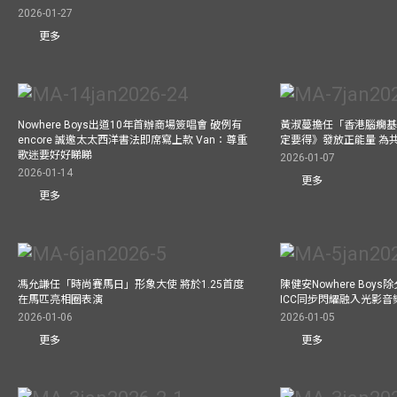
2026-01-27
更多
Nowhere Boys出道10年首辦商場簽唱會 破例有
黃淑蔓擔任「香港腦癇基
encore 誠邀太太西洋書法即席寫上款 Van：尊重
定要得》發放正能量 為
歌迷要好好睇睇
2026-01-07
2026-01-14
更多
更多
馮允謙任「時尚賽馬日」形象大使 將於1.25首度
陳健安Nowhere Boy
在馬匹亮相圈表演
ICC同步閃耀融入光影音
2026-01-06
2026-01-05
更多
更多