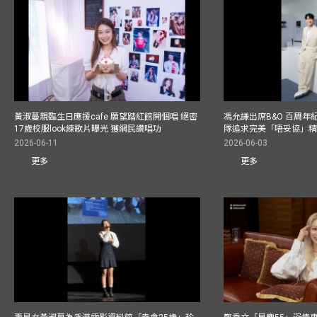
黃淑蔓親臨生日應援cafe 願望踏紅館開個唱 絕密
馮允謙出席B&O 百周年
17歲校服look練歌片曝光 獲網民讚唱功
隊追求完美「唔妥協」
2026-06-11
2026-06-03
更多
更多