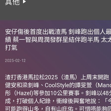
其他
安仔傷後首度出戰渣馬 釗峰跑出個人
績 蔡一智與周潤發群星結伴跑半馬 太
打氣
2025-02-12
渣打香港馬拉松2025（渣馬）上周末開
健安和梁釗峰、CoolStyle的譚旻萱（Ma
彤（Hazel)等參加10公里賽事。釗峰以48
成，打破個人紀錄，衝線後興奮地說：「
可能跑得山多，自有山庇佑。可惜唔能夠