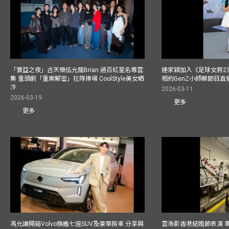
「寰亞之夜」古天樂伍允龍Brian 過百紅星名導雲
連家穎加入《足球女將2
集 重頭劇「重案解密」拉隊捧場 CoolStyle美女晒
相約GenZ小師睇節目直
冷
2026-03-11
2026-03-19
更多
更多
馮允謙開箱Volvo旗艦七座SUV及豪華房車 分享與
雲浩影香港結婚節表演 