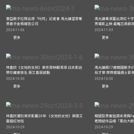
寰亞歌手拉隊出席「叱咤」記者會 馮允謙望首奪
馮允謙黃淑蔓出席紅十字會
男歌手金獎報答公司
男電影上映 最難忘將劇
2024-11-06
2024-11-03
更多
更多
林嘉欣《女兒的女兒》東京首映眼濕濕 日本影迷
馮允謙與17歲韓國歌手GY
帶珍藏索簽名 張艾嘉很感動
有才華 齊齊擺貓甫士影
2024-10-30
2024-10-30
更多
更多
林嘉欣濶別東京影展20年 《女兒的女兒》與張艾
韓國型男崔始源來港與Fa
嘉踏紅地毯
老闆結伴品嚐「黑白大
2024-10-29
2024-10-29