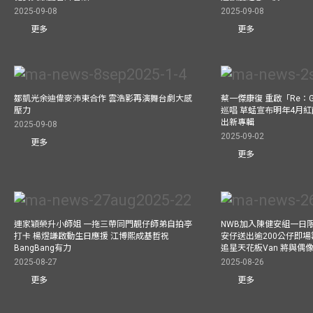
2025-09-08
2025-09-08
更多
更多
鄒凱光余迪偉麥沛東合作 雲浩影再演舞台劇大感
蔡一傑康復 重啟「Re：G
壓力
巡唱 草蜢宣布明年4月紅
出新專輯
2025-09-08
2025-09-02
更多
更多
連家穎榮升小師姐 一拖三帶同門靚仔師弟自拍亭
NWB加入陳健安組一日限定樂
打卡 楊煜謙啟動生日應援 江博熙成基哲祝
安仔送出逾200公仔即場
BangBang有力
追星天花板Van 將與
2025-08-27
2025-08-26
更多
更多