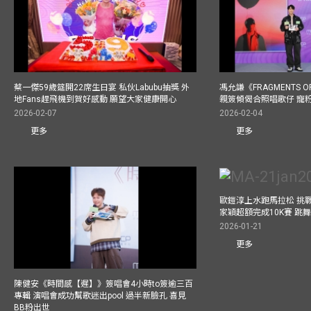
蔡一傑59歲筵開22席生日宴 私伙Labubu抽獎 外
馮允謙《FRAGMENTS O
地Fans趕飛機到賀好感動 願望大家健康開心
親簽傾偈合照唱歌仔 寵粉
2026-02-07
2026-02-04
更多
更多
歐鎧淳上水跑馬拉松 挑
家穎超額完成10K賽 跳
2026-01-21
更多
陳健安《時間感【遲】》簽唱會4小時to簽逾三百
專輯 演唱會成功幫歌迷出pool 過半新臉孔 喜見
BB粉出世