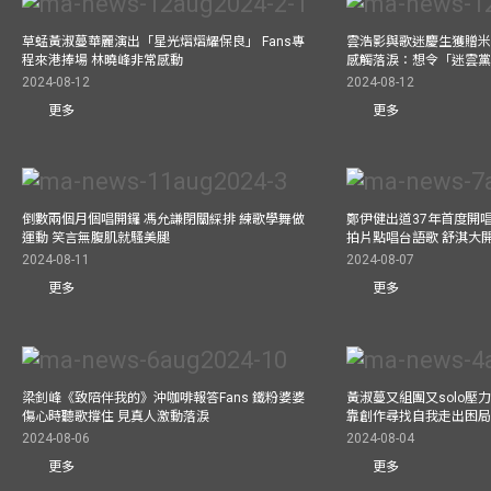
草蜢黃淑蔓華麗演出「星光熠熠耀保良」 Fans專
雲浩影與歌迷慶生獲贈米
程來港捧場 林曉峰非常感動
感觸落淚：想令「迷雲
2024-08-12
2024-08-12
更多
更多
倒數兩個月個唱開鑼 馮允謙閉關綵排 練歌學舞做
鄭伊健出道37年首度開唱
運動 笑言無腹肌就騷美腿
拍片點唱台語歌 舒淇大
2024-08-11
2024-08-07
更多
更多
梁釗峰《致陪伴我的》沖咖啡報答Fans 鐵粉婆婆
黃淑蔓又組團又solo壓
傷心時聽歌撐住 見真人激動落淚
靠創作尋找自我走出困
2024-08-06
2024-08-04
更多
更多