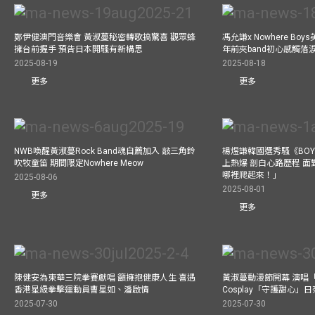
鄭伊健澳門音樂會 黃淑蔓秘密轉歌搞驚喜 觀眾蜂
馮允謙x Nowhere Bo
擁台前握手 預告日本開騷有新構思
年前夾band初心感觸落
2025-08-19
2025-08-18
更多
更多
NWB喚醒黃淑蔓Rock Band魂自薦加入 敲三角鈴
楊煜謙韓國選秀騷《BOYS 
吹牧童笛 期間限定Nowhere Meow
上熱爆 剖白心路歷程 
哪裡爬起來！」
2025-08-06
2025-08-01
更多
更多
陳健安為東華三院拳賽獻唱 籲擁抱健康人生 喜遇
黃淑蔓動漫節開幕 演唱
香港星級拳擊運動員曹星如、潘啟情
Cosplay「守護甜心」
2025-07-30
2025-07-30