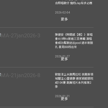
合照唱歌仔 寵粉Jay有求必應
2026-02-04
更多
陳健安《時間感【遲】》簽唱
會4小時to簽逾三百專輯 演唱
會成功幫歌迷出pool 過半新臉
孔 喜見BB粉出世
2026-01-27
更多
歐鎧淳上水跑馬拉松 挑戰新領
域關注心靈健康 連家穎超額完
成10K賽 跳舞短片系列推第2
季
2026-01-21
更多