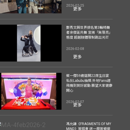
2026-02-25
更多
鄭秀文與世界排名第3輪椅舞
者余俊延共舞 宣揚「無限亮」
態度 超越肢體限制跳出光芒
2026-02-08
更多
蔡一傑59歲筵開22席生日宴
私伙Labubu抽獎 外地Fans趕
飛機到賀好感動 願望大家健康
開心
2026-02-07
更多
馮允謙《FRAGMENTS OF MY
MIND》簽唱會 逐一親簽傾偈