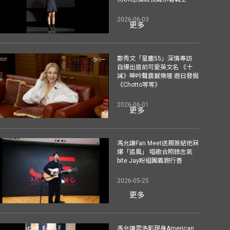
2026-06-03
更多
鄭秀文「星塵55」深情專訪
自爆出道前可愛英文名 《十
誡》呻吟聲震撼樂壇 遊日發掘
《Chotto等等》
2026-06-01
更多
馮允謙Fan Meet送親簽結他冧
爆「追風」 唱歌合照錄志氣
bite Jay盼組團義跑行善
2026-05-25
更多
馮允謙雲浩影現身American