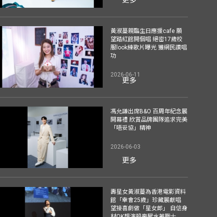
黃淑蔓親臨生日應援cafe 願
望踏紅館開個唱 絕密17歲校
服look練歌片曝光 獲網民讚唱
功
2026-06-11
更多
馮允謙出席B&O 百周年紀念展
開幕禮 欣賞品牌團隊追求完美
「唔妥協」精神
2026-06-03
更多
壽星女黃淑蔓為香港電影資料
館「幸會25歲」珍藏展獻唱
望接喜劇做「星女郎」 自信身
材OK想演殺喪屍水著戰士