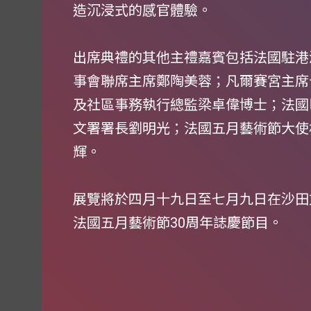
造沉浸式的感官體驗。
出席典禮的其他主禮嘉賓包括法國駐港
事會聯席主席鄭陶美蓉；凡爾賽宮主席
及社區事務執行總監梁卓偉博士；法國
文署署長劉明光；法國五月藝術節大使
輝。
展覽將於四月十九日至七月九日在沙田
法國五月藝術節30周年誌慶節目。