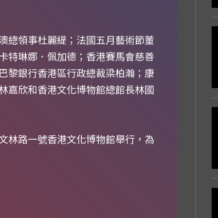
澳總領事杜麗緹；法國五月藝術節董
卡特琳娜．佩加德；香港賽馬會慈善
巴黎銀行香港區行政總裁梁柏瀚；康
林嘉欣和香港文化博物館總館長林國
文林路一號香港文化博物館舉行，為