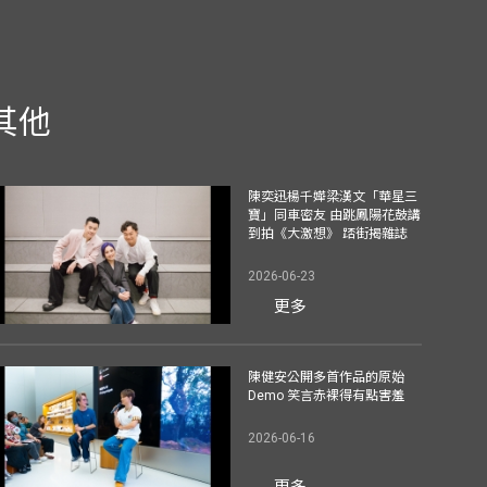
其他
陳奕迅楊千嬅梁漢文「華星三
寶」同車密友 由跳鳳陽花鼓講
到拍《大激想》 踎街揭雜誌
2026-06-23
更多
陳健安公開多首作品的原始
Demo 笑言赤裸得有點害羞
2026-06-16
更多