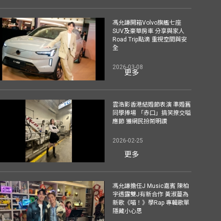
馮允謙開箱Volvo旗艦七座
SUV及豪華房車 分享與家人
Road Trip點滴 重視空間與安
全
2026-03-08
更多
雲浩影香港結婚節表演 準婚舊
同學捧場 「赤口」搞笑撩交嗌
應節 獲網民扮鬧明讚
2026-02-25
更多
馮允謙擔任J Music嘉賓 陳柏
宇透露雙J有新合作 黃淑蔓為
新歌《喵！》學Rap 專輯歌單
隱藏小心思