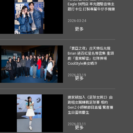
Eagle 快閃店 率先體驗音樂主
題打卡位 訂製專屬牛仔手機鏈
2026-03-24
更多
「寰亞之夜」古天樂伍允龍
Brian 過百紅星名導雲集 重頭
劇「重案解密」拉隊捧場
CoolStyle美女晒冷
2026-03-19
更多
連家穎加入《足球女將2》由
跳唱女團轉戰足球賽 相約
GenZ小師睇節目直播 驚喜獲
生日蛋糕慶生
2026-03-11
更多