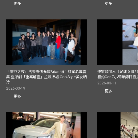
更多
更多
「寰亞之夜」古天樂伍允龍Brian 過百紅星名導雲
連家穎加入《足球女將2
集 重頭劇「重案解密」拉隊捧場 CoolStyle美女晒
相約GenZ小師睇節目直
冷
2026-03-11
2026-03-19
更多
更多