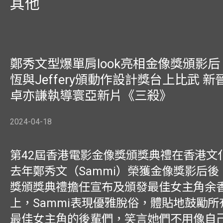
其他
鄭秀文型爆單肩look亮相金像獎頒影后
恆與Jeffery頒動作設計獎台上比武 新
卓亦謙執導寰亞新片《三殺》
2024-04-18
第42屆香港電影金像獎頒獎典禮在香港文
去年鄭秀文（Sammi）榮獲金像獎影后
獎頒獎典禮擔任宣布及頒發最佳女主角余
上，Sammi表現優雅脫俗，體貼地鼓勵
最佳女主角的後輩們，笑言她們不用像自