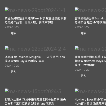
韓國型男崔始源來港與Fans擊掌 驚喜送擁抱 與林
雲浩影親身分享Soundc
老闆結伴品嚐「黑白大廚」安成宰下廚
意細節位 難忘MV導演
2024-10-29
2024-10-22
更多
更多
馮允謙擔任Maison Margiela一日店長 過百Fans
寰亞音樂校園巡唱首日 A
捧場買香水 Jay做足功課好專業
動落淚 Nowhere Bo
咤榜三甲勁興奮
2024-10-22
2024-10-22
更多
更多
鄧麗欣生日會 粉絲爭扭隱藏簽名閃卡做善事 搶先
Nowhere Boys應M
公布明年三月紅館處女騷 與fans齊灑淚
Nate首次奪獎 漁佬龍