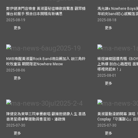
鄭伊健澳門音樂會 黃淑蔓秘密轉歌搞驚喜 觀眾蜂
馮允謙x Nowhere Bo
擁台前握手 預告日本開騷有新構思
年前夾band初心感觸落
2025-08-19
2025-08-18
更多
更多
NWB喚醒黃淑蔓Rock Band魂自薦加入 敲三角鈴
楊煜謙韓國選秀騷《BOYS 
吹牧童笛 期間限定Nowhere Meow
上熱爆 剖白心路歷程 
哪裡爬起來！」
2025-08-06
2025-08-01
更多
更多
陳健安為東華三院拳賽獻唱 籲擁抱健康人生 喜遇
黃淑蔓動漫節開幕 演唱
香港星級拳擊運動員曹星如、潘啟情
Cosplay「守護甜心」
2025-07-30
2025-07-30
更多
更多