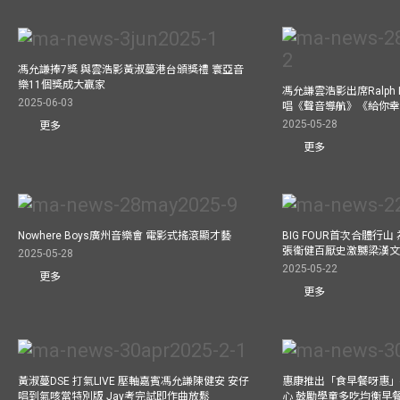
馮允謙捧7獎 與雲浩影黃淑蔓港台頒獎禮 寰亞音
樂11個獎成大贏家
馮允謙雲浩影出席Ralph L
2025-06-03
唱《聲音導航》《給你
2025-05-28
更多
更多
Nowhere Boys廣州音樂會 電影式搖滾顯才藝
BIG FOUR首次合體行
張衞健百厭史激嬲梁漢文
2025-05-28
2025-05-22
更多
更多
黃淑蔓DSE 打氣LIVE 壓軸嘉賓馮允謙陳健安 安仔
惠康推出「食早餐呀惠」
唱到氣咳當特別版 Jay考完試即作曲放鬆
心 鼓勵學童多吃均衡早