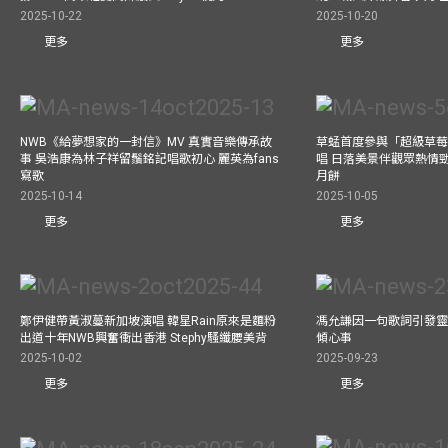
2025-10-22
2025-10-20
更多
更多
NWB《給夢想家的一封信》MV 真實音樂傳承故
草蜢首度參與「超級草莓
事 吳浩康為林子祥留鬚銘記唱歌初心 麗英為fans
唱 日落美景伴觀眾熱情
寫歌
月餅
2025-10-14
2025-10-05
更多
更多
鄭伊健帶黃淑蔓新加坡演唱 韓星Rain原來是麵粉
馮允謙因一句歌詞引發靈感
出道十年NWB興奮衝出香港 Stephy騷纖腰美背
傾心事
2025-10-02
2025-09-23
更多
更多