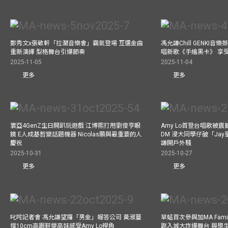
鄭秀文x張敬軒「拉濶音樂會」霸氣登場 互選金曲
馮允謙Chill GENKI音
重新演繹 型格舞台引爆節奏
唱新歌《手繪黑卡》 享
2025-11-05
2025-11-04
更多
更多
寰亞4GenZ生日開趴玩遊戲 江博熙打甩劉俊亨眼
Amy Lo首登台唱歌被
鏡 E人成基哲變話題機器 Nicolas願與最重要的人
DM 浸大同學仔破「Ja
慶祝
謙開戶外騷
2025-10-31
2025-10-27
更多
更多
叱咤記者會 馮允謙望攞「男金」報答公司 黃淑蔓
草蜢首次參與加MA Family 
撐10cm高跟鞋變高妹感受Amy Lo視角
跳入城大炸爆舞台 與學