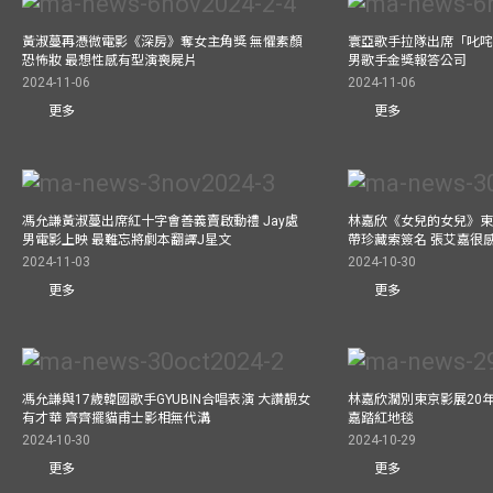
黃淑蔓再憑微電影《深房》奪女主角獎 無懼素顏
寰亞歌手拉隊出席「叱咤
恐怖妝 最想性感有型演喪屍片
男歌手金獎報答公司
2024-11-06
2024-11-06
更多
更多
馮允謙黃淑蔓出席紅十字會善義賣啟動禮 Jay處
林嘉欣《女兒的女兒》東
男電影上映 最難忘將劇本翻譯J星文
帶珍藏索簽名 張艾嘉很
2024-11-03
2024-10-30
更多
更多
馮允謙與17歲韓國歌手GYUBIN合唱表演 大讚靚女
林嘉欣濶別東京影展20
有才華 齊齊擺貓甫士影相無代溝
嘉踏紅地毯
2024-10-30
2024-10-29
更多
更多