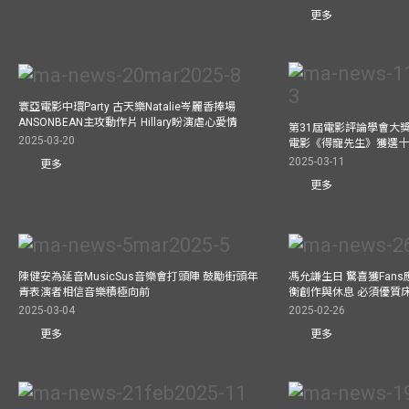
更多
寰亞電影中環Party 古天樂Natalie岑麗香捧場
ANSONBEAN主攻動作片 Hillary盼演虐心愛情
第31屆電影評論學會大獎
2025-03-20
電影《得寵先生》獲選
2025-03-11
更多
更多
陳健安為延音MusicSus音樂會打頭陣 鼓勵街頭年
馮允謙生日 驚喜獲Fan
青表演者相信音樂積極向前
衡創作與休息 必須優質
2025-03-04
2025-02-26
更多
更多