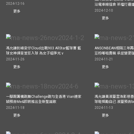
2024-12-16
沿電車線搵食 茶檔打邊
2024-12-10
更多
更多
馮允謙釗峰安仔Cloud出戰903 AllStar籃球賽 籃
ANSONBEAN相隔三
球女神譚旻萱狂入球 為女子組爭光 v
豆粉嘟咀賣萌 承諾變更
2024-11-26
2024-11-21
更多
更多
一腳踢籌備跳舞Challenge跳勻全香港 Vian連家
馮允謙黃淑蔓雲浩影慈善活
穎預告Me&即將推出全新聖誕歌
球鞋獎勵自己 淑蔓預告bus
2024-11-18
2024-11-13
更多
更多