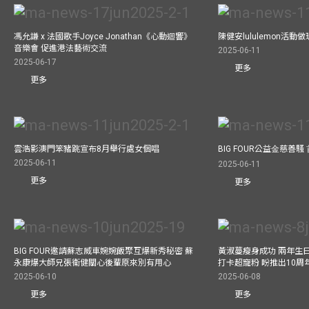
馮允謙 x 法國歌手Joyce Jonathan《心動迴響》
陳健安lululemon活
音樂會 促進港法藝術交流
2025-06-11
2025-06-17
更多
更多
雲浩影澳門笨豬跳宣布8月舉行處女個唱
BIG FOUR公益⾦慈善
2025-06-11
2025-06-11
更多
更多
BIG FOUR邀請蘇志威車婉婉飯聚互爆新秀秘密 蘇
黃淑蔓瘦身成功 兩年生
永康爆大師兄張衞健關心後輩原來別有用心
打卡超寵粉 盼推出10周
2025-06-10
2025-06-08
更多
更多