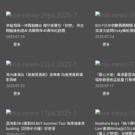
草蜢相隔一年再踏舞台 傑仔感覺似「初戀」 笑言
BIG FOUR倒數兩周開
開腦後勁過AI 挑戰明年40周年紅館騷
梁漢文追問Dicky蜈蚣
2025-07-29
2025-07-24
更多
更多
馮允謙演出《甚麼是喜劇》音樂會 向香港喜劇電
「愛心大使」黃淑蔓雲浩
影致敬
唱新歌發放正能量 打動
2025-07-22
2025-07-17
更多
更多
雲浩影SK-II夏肌READY Summer Tour 海港城維港
Nowhere Boys「給
busking《回憶半分鐘》好浪漫
Live 邀請Winka@CO
《異人之野望》 兌現兩
2025-07-17