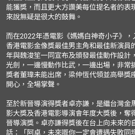
能獲獎，而且更大方讚美每位提名者的表
來說無疑是很大的鼓舞。
而在2022年憑電影《媽媽白神奇小子》，
香港電影金像獎最佳男主角和最佳新演員
年與魏浚笙一同宣布及頒發最佳動作設計
光劍，一邊慢動作比武，一邊出場，非常
獎者董瑋未能出席，梁仲恆代領並高舉獎
開心，全場掌聲。
至於新晉導演得獎者卓亦謙，是繼台灣金
影大獎及香港電影導演會年度大獎後，奪
晉導演獎。卓亦謙得獎後在台上向未來的
話：「阿卓，未來嘅你一定會遭遇失敗同