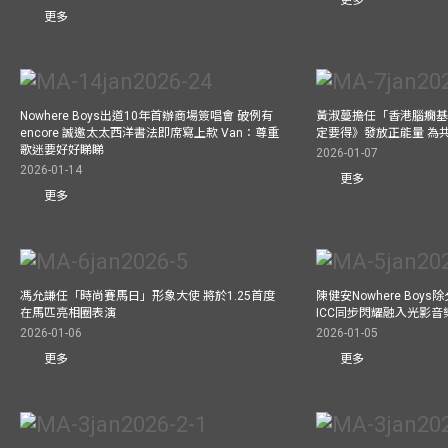
更多
Nowhere Boys出道10年首辦商場簽唱會 破例有
黃淑蔓擔任「香港腦癇基
encore 誠邀太太西洋書法即席寫上款 Van：尊重
定要得》發放正能量 為
歌迷要好好睇睇
2026-01-07
2026-01-14
更多
更多
馮允謙任「時尚賽馬日」形象大使 將於1.25首度
陳健安Nowhere Boy
在馬匹亮相圈表演
ICC同步閃耀融入光影音
2026-01-06
2026-01-05
更多
更多