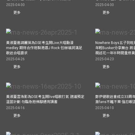
2025-04-30
2025-04-30
更多
更多
黃淑蔓邀請麗英為DSE考生開Live大唱動漫
Nowhere Boys五子到旺
medley 期待合作炮製港版J Rock 包辦填詞滿足
年輕Busker分享舞台 
歌迷合唱要求
親述花一年半時間重修
2025-04-26
2025-04-23
更多
更多
黃淑蔓雲浩影為DSE考生開live唱歌打氣 建議預定
鄭伊健歌迷會成立33周年 
溫習計劃 勿臨急抱佛腳通宵讀書
激fans不離不棄 強忍
2025-04-16
2025-04-10
更多
更多