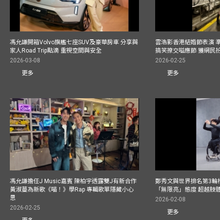
馮允謙開箱Volvo旗艦七座SUV及豪華房車 分享與
雲浩影香港結婚節表演 
家人Road Trip點滴 重視空間與安全
搞笑撩交嗌應節 獲網民
2026-03-08
2026-02-25
更多
更多
馮允謙擔任J Music嘉賓 陳柏宇透露雙J有新合作
鄭秀文與世界排名第3輪
黃淑蔓為新歌《喵！》學Rap 專輯歌單隱藏小心
「無限亮」態度 超越肢
思
2026-02-08
2026-02-25
更多