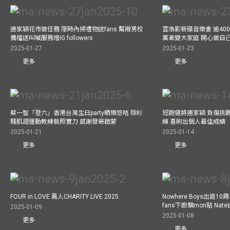
連家穎花市做任務 限時內掃禮物送fans 幫襯男校
雲浩影新碟音樂會 逾40
攤檔送叫喊服務增IG followers
黨漸變大家庭 開心做自
2025-01-27
2025-01-23
更多
更多
蔡一智「登六」香港台灣生日party晒樂悠咭 除衫
短跑健將連家穎 負傷挑戰
騷肌證運動教練執照實力 感謝發哥啟蒙
練 喜刷出個人最佳成績
2025-01-21
2025-01-14
更多
更多
FOUR in LOVE 萬人CHARITY LIVE 2025
Nowhere Boys出道1
fans下廚黐mon貼 Nat
2025-01-09
2025-01-08
更多
更多