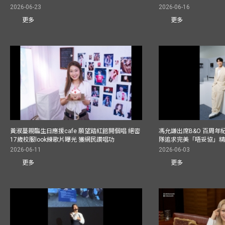
2026-06-23
2026-06-16
更多
更多
黃淑蔓親臨生日應援cafe 願望踏紅館開個唱 絕密
馮允謙出席B&O 百周年
17歲校服look練歌片曝光 獲網民讚唱功
隊追求完美「唔妥協」
2026-06-11
2026-06-03
更多
更多