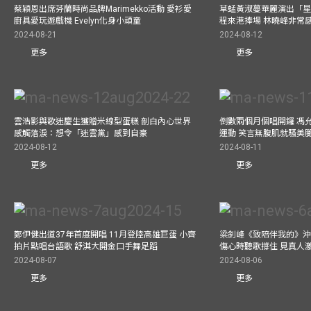
蔡穎恩出席芬蘭時尚品牌Marimekko活動 愛衫愛
草蜢黃淑蔓華麗演出「星光
廚具愛玩遊戲機 Evelyn化身小頑童
程來港捧場 林曉峰非常
2024-08-21
2024-08-12
更多
更多
雲浩影與歌迷慶生獲贈米線型蛋糕 剖白內心世界
倒數兩個月個唱開鑼 馮
感觸落淚：想令「迷雲黨」感到自豪
運動 笑言無腹肌就騷美
2024-08-12
2024-08-11
更多
更多
鄭伊健出道37年首度開唱 11月登陸高雄巨蛋 小齊
梁釗峰《致陪伴我的》沖咖
拍片點唱台語歌 舒淇大開金口手舞足蹈
傷心時聽歌撐住 見真人
2024-08-07
2024-08-06
更多
更多