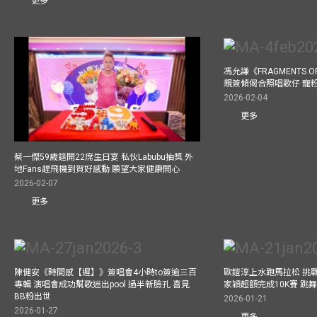
更多
馮允謙《FRAGMENTS O
親簽傾偈合照唱歌仔 寵粉
2026-02-04
更多
蔡一傑59歲筵開22席生日宴 私伙Labubu抽獎 外
地Fans趕飛機到賀好感動 願望大家健康開心
2026-02-07
更多
陳健安《時間感【遲】》簽唱會4小時to簽逾三百
歐鎧淳上水跑馬拉松 挑
專輯 演唱會成功幫歌迷出pool 過半新臉孔 喜見
家穎超額完成10K賽 跳
BB粉出世
2026-01-21
2026-01-27
更多