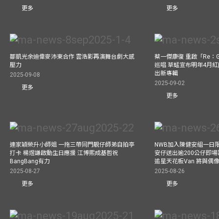
更多
更多
鄒凱光余迪偉麥沛東合作 雲浩影再演舞台劇大感
蔡一傑康復 重啟「Re：G
壓力
巡唱 草蜢宣布明年4月紅
出新專輯
2025-09-08
2025-09-02
更多
更多
連家穎榮升小師姐 一拖三帶同門靚仔師弟自拍亭
NWB加入陳健安組一日限定樂
打卡 楊煜謙啟動生日應援 江博熙成基哲祝
安仔送出逾200公仔即場
BangBang有力
追星天花板Van 將與
2025-08-27
2025-08-26
更多
更多