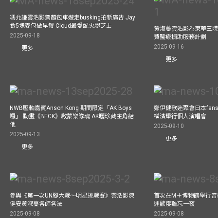
馮允謙雲浩影駕麵包車遊走busking拍新廣告 Jay
食5塊麥包做早餐 Cloud最愛配火腿芝士
黃淑蔓雲浩影為東華三院
2025-09-18
費醫療捐助服務計劃
2025-09-16
更多
更多
NWB壓軸嘉賓Anson Kong 期間限定「AK Boys
鄭伊健歌迷聚會日本fans
囉」 動畫《BECK》啟蒙樂隊魂 AK曬珍藏主角結
橫濱舉行個人演唱會
他
2025-09-10
2025-09-13
更多
更多
參與《第一次UN腳大戰～明星挑戰賽》雲浩影陳
首次在M＋博物館舉行音樂會
健安黃淑蔓各師各法
迷歡度難忘一夜
2025-09-08
2025-09-08