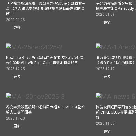
「叱咤樂壇頒獎禮」寰亞音樂捧5獎 馮允謙首奪男
馮允謙雲浩影除夕中環「
金 女新人銀獎盧慧敏 鄧麗欣獲票選我最喜歡的女
國際殿堂組合Air Suppl
歌手
2026-01-03
2026-01-03
更多
更多
Nowhere Boys 西九聖誕市集演出忠粉晒珍藏 預
黃淑蔓新城勁爆頒獎禮20
告1.30開騷 NWB Post Office音樂企劃最終章
《留在你在我在的腦海
2025-12-25
2025-12-17
更多
更多
馮允謙黃淑蔓靚聲合唱賀周大福 K11 MUSEA全新
陳健安個唱門票預售火
勞力士專門開幕
起 CHILL CLUB專屬
騷
2025-11-20
2025-11-05
更多
更多