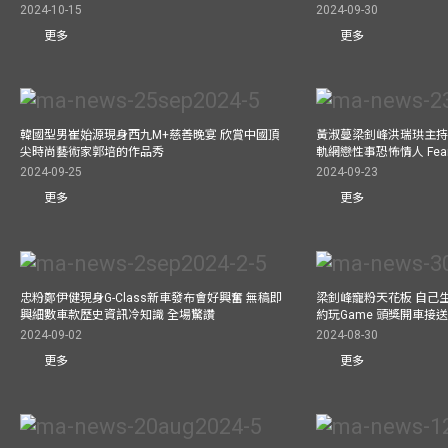
2024-10-15
2024-09-30
更多
更多
韓國型男崔始源現身西九M+慈善晚宴 欣賞中國頂
黃淑蔓梁釗峰洪瑞珙主持
尖時尚藝術家郭培的作品秀
軌網戀性事恐怖情人 Fe
2024-09-25
2024-09-23
更多
更多
忠粉鄭伊健現身G-Class新車發布會好興奮 無稿即
梁釗峰寵粉天花板 自己生
興細數車款歷史資訊冷知識 全場驚讚
約玩Game 頭獎開車接
2024-09-02
2024-08-30
更多
更多