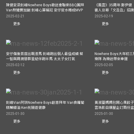
陳健安梁釗峰Nowhere Boys歌迷會聯乘BBQ團拜
《風雲》35周年 鄭伊健
Van熬豬髀加餸 釗峰心算稱冠 安仔掟水樽成MVP
書人旦哥「文丑丑」招牌
2025-02-21
2025-02-19
更多
更多
安仔傷後首度出戰渣馬 釗峰跑出個人最佳成績 蔡
Nowhere Boys大年
一智與周潤發群星結伴跑半馬 太太子女打氣
樂隊 為樂迷帶來幸運
2025-02-12
2025-02-05
更多
更多
釗峰Vian阿珙Nowhere Boys創意拜年 Van食蘿蔔
黃淑蔓媽媽包開心果餃子 
糕蘸蠔油 Ken祝腸道健康
雲浩影自爆屋企訂兩份盆
2025-01-30
2025-01-30
更多
更多