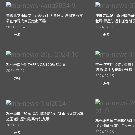
黃淑蔓又組團又solo壓力山大曾迷失 陳健安分享
陳健安與過百歌迷開Par
靠創作尋找自我走出困局
全場 壽星仔唱未派台新
2024-08-04
2024-07-31
更多
更多
馮允謙雲浩影THERMOS 120周年活動
蔡一傑首推《傑少煮意》實
譜 親揭「古天樂炒米粉
2024-07-20
2024-07-15
更多
更多
馮允謙自拍留念 梁釗峰錄影ChillClub 《九龍城寨
之圍城》壓軸謝票告別九展
馮允謙連續五年奪CASH
2024-07-03
《回憶半分鐘》打入十
2024-06-26
更多