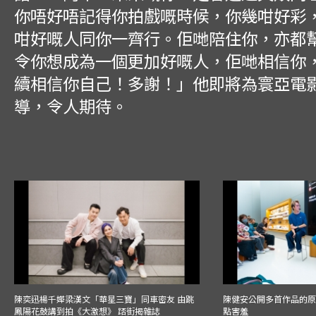
你唔好唔記得你拍戲嘅時候，你幾咁好彩
咁好嘅人同你一齊行。佢哋陪住你，亦都
令你想成為一個更加好嘅人，佢哋相信你
續相信你自己！多謝！」他即將為寰亞電
導，令人期待。
陳奕迅楊千嬅梁漢文「華星三寶」同車密友 由跳
陳健安公開多首作品的原始
鳳陽花鼓講到拍《大激想》 踎街揭雜誌
點害羞