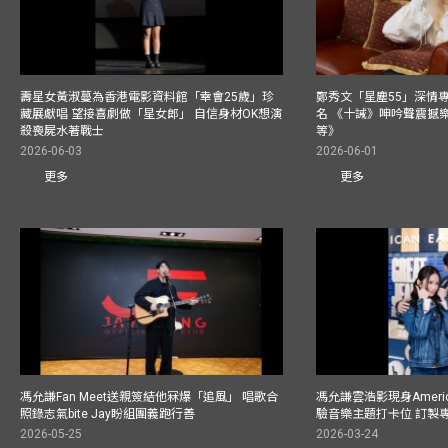
壽星女黃淑蔓為香港電影資料館「幸會25歲」珍
鄭秀文「星塵55」深情
藏展獻唱 望接喜劇做「星女郎」 自信身材OK想演
名 《十誡》呻吟聲震撼樂壇
殺喪屍水著戰士
等》
2026-06-03
2026-06-01
更多
更多
馮允謙Fan Meet送親簽結他冧爆「追風」 唱歌合
馮允謙雲浩影現身America
照錄志氣bite Jay盼組團義跑行善
驗音樂主題打卡位 訂製
2026-05-25
2026-03-24