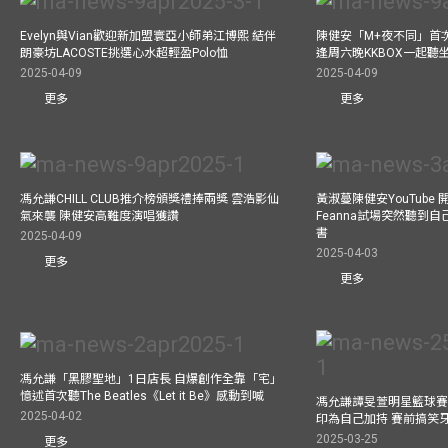
Evelyn與Vian歡迎新加盟寰亞小師弟江博熙 結伴
陳健安「M+夜不同」首
朗豪坊LACOSTE挑選心水超輕盈Polo恤
逢周六晚KKBOX一起聽
2025-04-09
2025-04-09
更多
更多
馮允謙CHILL CLUB推介榜頒獎禮捧兩獎 雲浩影仙
黃淑蔓陳健安YouTube 開
氣來襲 陳健安高難度演唱獲讚
Feanna試場突然聽到
書
2025-04-09
2025-04-03
更多
更多
馮允謙「黑膠聖地」1日店長 自爆創作全靠「宅」
憶述首次聽The Beatles《Let it Be》感動到喊
馮允謙譚旻萱明星籃球賽 
2025-04-02
印為自己加持 賽前搞笑
2025-03-25
更多