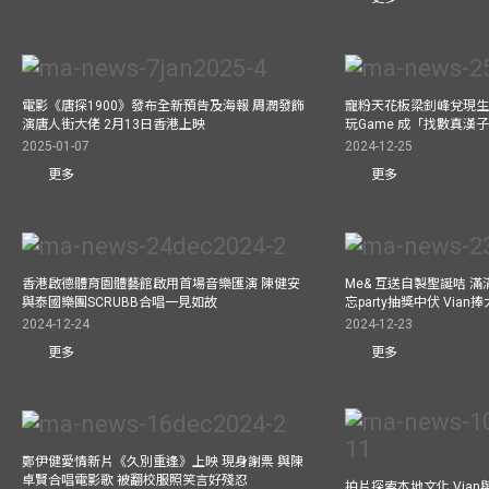
電影《唐探1900》發布全新預告及海報 周潤發飾
寵粉天花板梁釗峰兌現生
演唐人街大佬 2月13日香港上映
玩Game 成「找數真漢
2025-01-07
2024-12-25
更多
更多
香港啟德體育園體藝館啟用首場音樂匯演 陳健安
Me& 互送自製聖誕咭 
與泰國樂團SCRUBB合唱一見如故
忘party抽獎中伏 Via
2024-12-24
2024-12-23
更多
更多
鄭伊健愛情新片《久別重逢》上映 現身謝票 與陳
卓賢合唱電影歌 被翻校服照笑言好殘忍
拍片探索本地文化 Vian與外