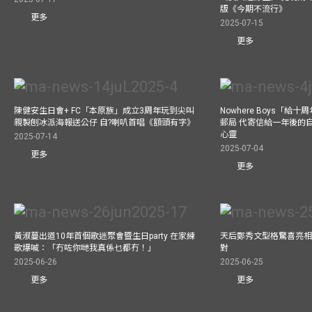
版《今期不流行》
更多
2025-07-15
更多
陳健安生日會+ FC「本原族」成立3周年玩到尖叫
Nowhere Boys「給
親製刨冰派海報送公仔 自?喇叭首唱《額頭有字》
郵局 代寄信給一年後的自
心靈
2025-07-14
2025-07-04
更多
更多
黃淑蔓出道10年首個歌迷聚會暨生日party 在家練
天后鄭秀文型格驚喜亮相C
歌爆喊：「冇咗你哋我真係乜都冇！」
對
2025-06-26
2025-06-25
更多
更多