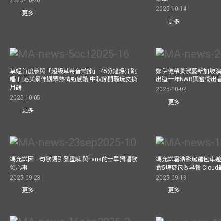
2025-10-20
2025-10-14
更多
更多
草蜢首度參與「超級草莓音樂節」 45分鐘爆汗跳
鄭伊健帶黃淑蔓新加坡演唱
唱 日落美景伴觀眾熱情勁感動 中秋節開騷玩交換
出道十年NWB興奮衝出香港
月餅
2025-10-02
2025-10-05
更多
更多
馮允謙因一句歌詞引發靈感 與Fans的士單獨唱歌
馮允謙雲浩影駕麵包車遊走b
傾心事
食5塊麥包做早餐 Clou
2025-09-23
2025-09-18
更多
更多