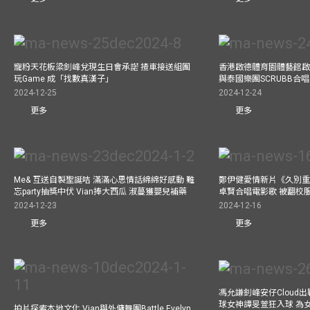
寵粉天花板梁釗峰兌現生日會承諾 揸車接送組團
香港啟德體育園體藝館啟
玩Game 成「找數真漢子」
與泰國樂團SCRUBB合
2024-12-25
2024-12-24
更多
更多
Me& 互送自製聖誕咭 滿滿心思情話綿綿好感動 難
鄭伊健愛情新片《久別重
忘party抽獎中伏 Vian捧大西瓜 淑蔓獲嬰兒補藥
卓賢合唱電影歌 被翻校
2024-12-23
2024-12-16
更多
更多
馮允謙釗峰安仔Cloud出戰9
球女神譚旻萱狂入球 為女
拍片探索本地文化 Vian與外傭舞團Battle Evelyn