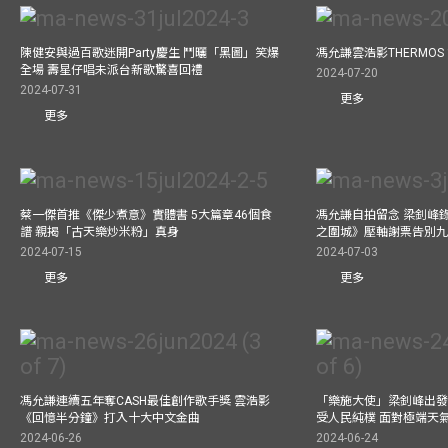
陳健安與過百歌迷開Party慶生 鬥曬「黑圖」笑爆
馮允謙雲浩影THERMOS
全場 壽星仔唱未派台新歌驚喜回禮
2024-07-20
2024-07-31
更多
更多
蔡一傑首推《傑少煮意》實體書 5大篇章46個食
馮允謙自拍留念 梁釗峰錄影C
譜 親揭「古天樂炒米粉」真身
之圍城》壓軸謝票告別
2024-07-15
2024-07-03
更多
更多
馮允謙連續五年奪CASH最佳創作歌手獎 雲浩影
「樂施大使」梁釗峰出發
《回憶半分鐘》打入十大中文金曲
受人民純樸 面對極端天
2024-06-26
2024-06-24