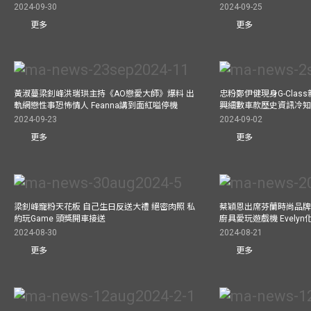
2024-09-30
2024-09-25
更多
更多
黃淑蔓梁釗峰洪瑞珙主持《AO戀愛大師》爆料 出
忠粉鄭伊健現身G-Clas
軌網戀性事恐怖情人 Feanna講到面紅嗌停機
興細數車款歷史資訊冷知
2024-09-23
2024-09-02
更多
更多
梁釗峰寵粉天花板 自己生日反送大禮 絕密肉照 私
蔡穎恩出席芬蘭時尚品牌Ma
約玩Game 頭獎開車接送
廚具愛玩遊戲機 Evely
2024-08-30
2024-08-21
更多
更多