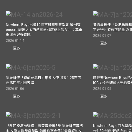
Nowhere Boys出道10年首辦商場簽唱會 破例有
黃淑蔓擔任「香港腦癇基
encore 誠邀太太西洋書法即席寫上款 Van：尊重
定要得》發放正能量 為
歌迷要好好睇睇
2026-01-07
2026-01-14
更多
更多
馮允謙任「時尚賽馬日」形象大使 將於1.25首度
陳健安Nowhere Boy
在馬匹亮相圈表演
ICC同步閃耀融入光影音
2026-01-06
2026-01-05
更多
更多
「叱咤樂壇頒獎禮」寰亞音樂捧5獎 馮允謙首奪男
Nowhere Boys 西
金 女新人銀獎盧慧敏 鄧麗欣獲票選我最喜歡的女
告1.30開騷 NWB Post