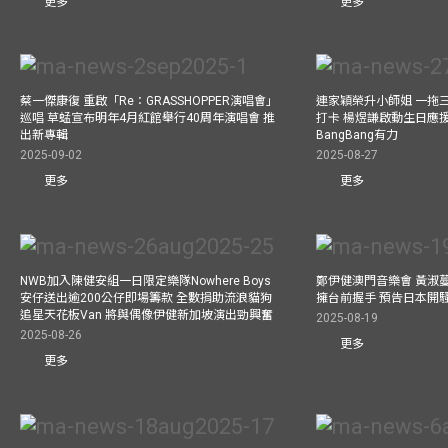
更多
更多
蔡一傑康復 重啟「Re：GRASSHOPPER演唱會」
連家穎榮升小師姐 一拖
巡唱 草蜢宣布明年4月紅館舉行40周年演唱會 推
打卡 楊煜謙啟動生日應
出新專輯
BangBang有力
2025-09-02
2025-08-27
更多
更多
NWB加入陳健安組一日限定樂隊Nowhere Boys
鄭伊健澳門音樂會 黃淑
安仔送出逾200公仔即場籌款 全數捐助流浪貓狗
擁台前握手 預告日本開
追星天花板Van 將與偶像伊健新加坡演出勁興奮
2025-08-19
2025-08-26
更多
更多