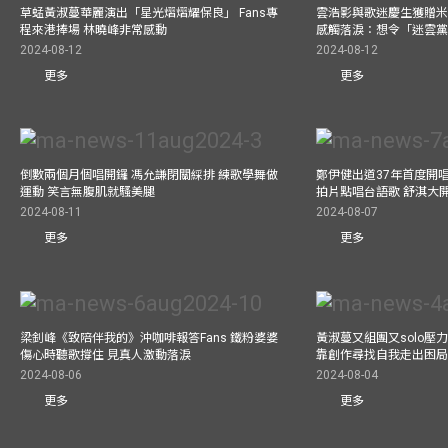
草蜢黃淑蔓華麗演出「星光熠熠耀保良」 Fans專
雲浩影與歌迷慶生獲贈米
程來港捧場 林曉峰非常感動
感觸落淚：想令「迷雲
2024-08-12
2024-08-12
更多
更多
倒數兩個月個唱開鑼 馮允謙閉關綵排 練歌學舞做
鄭伊健出道37年首度開唱
運動 笑言無腹肌就騷美腿
拍片點唱台語歌 舒淇大
2024-08-11
2024-08-07
更多
更多
梁釗峰《致陪伴我的》沖咖啡報答Fans 鐵粉婆婆
黃淑蔓又組團又solo壓
傷心時聽歌撐住 見真人激動落淚
靠創作尋找自我走出困
2024-08-06
2024-08-04
更多
更多