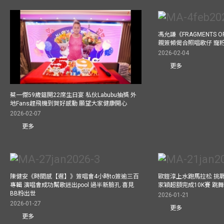
馮允謙《FRAGMENTS O
親簽傾偈合照唱歌仔 寵粉
2026-02-04
更多
蔡一傑59歲筵開22席生日宴 私伙Labubu抽獎 外
地Fans趕飛機到賀好感動 願望大家健康開心
2026-02-07
更多
陳健安《時間感【遲】》簽唱會4小時to簽逾三百
歐鎧淳上水跑馬拉松 挑
專輯 演唱會成功幫歌迷出pool 過半新臉孔 喜見
家穎超額完成10K賽 跳
BB粉出世
2026-01-21
2026-01-27
更多
更多