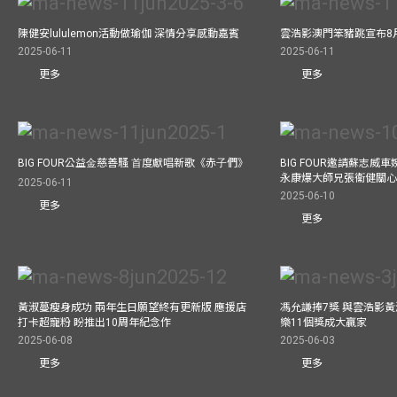
陳健安lululemon活動做瑜伽 深情分享感動嘉賓
雲浩影澳門笨豬跳宣布8
2025-06-11
2025-06-11
更多
更多
BIG FOUR公益⾦慈善騷 ⾸度獻唱新歌《赤⼦們》
BIG FOUR邀請蘇志威
永康爆大師兄張衞健關
2025-06-11
2025-06-10
更多
更多
黃淑蔓瘦身成功 兩年生日願望終有更新版 應援店
馮允謙捧7獎 與雲浩影
打卡超寵粉 盼推出10周年紀念作
樂11個獎成大贏家
2025-06-08
2025-06-03
更多
更多