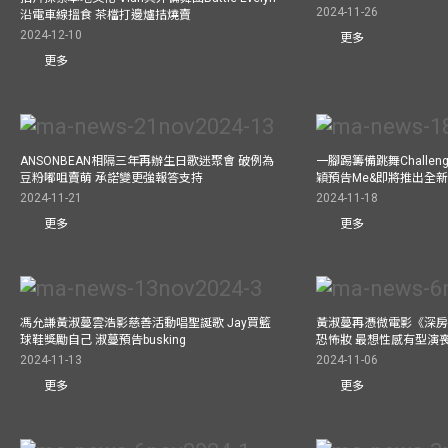
2024-11-26
沿電車線搵食 茶檔打邊爐拮燒賣
2024-12-10
更多
更多
ANSONBEAN相隔三年再辦生日歌迷聚會 破例為
一腳踢籌備跳舞Challen
豆粉嘟咀賣萌 承諾變更強報答支持
穎預告Me&即將推出全
2024-11-21
2024-11-18
更多
更多
馮允謙黃淑蔓雲浩影慈善活動唱聖誕歌 Jay買籃
黃淑蔓再憑微電影《深房
球鞋獎勵自己 淑蔓預告busking
恐怖妝 最想性感有型演
2024-11-13
2024-11-06
更多
更多