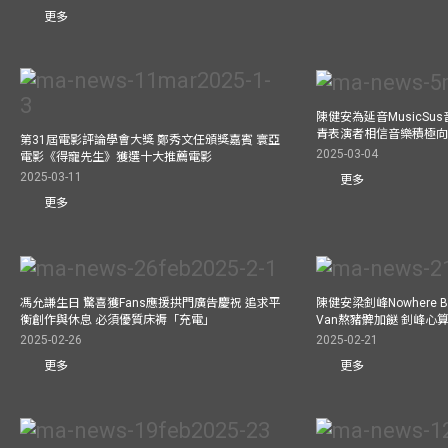
更多
陳健安為延音MusicSu
青表演者相信音樂積極
第31屆電影評論學會大獎 鄭秀文任頒獎嘉賓 寰亞
2025-03-04
電影《得寵先生》獲選十大推薦電影
2025-03-11
更多
更多
馮允謙生日 驚喜獲Fans應援拱門廣告慶祝 追求平
陳健安梁釗峰Nowhere 
衡創作與休息 必須優質床褥「充電」
Van熬豬髀加餸 釗峰心
2025-02-26
2025-02-21
更多
更多