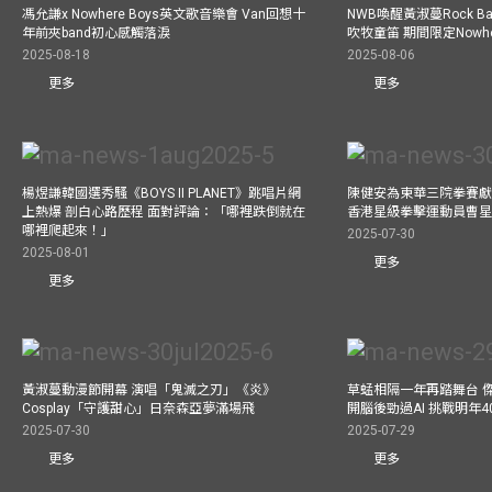
馮允謙x Nowhere Boys英文歌音樂會 Van回想十
NWB喚醒黃淑蔓Rock 
年前夾band初心感觸落淚
吹牧童笛 期間限定Nowher
2025-08-18
2025-08-06
更多
更多
楊煜謙韓國選秀騷《BOYS II PLANET》跳唱片網
陳健安為東華三院拳賽獻
上熱爆 剖白心路歷程 面對評論：「哪裡跌倒就在
香港星級拳擊運動員曹
哪裡爬起來！」
2025-07-30
2025-08-01
更多
更多
黃淑蔓動漫節開幕 演唱「鬼滅之刃」《炎》
草蜢相隔一年再踏舞台 
Cosplay「守護甜心」日奈森亞夢滿場飛
開腦後勁過AI 挑戰明年
2025-07-30
2025-07-29
更多
更多