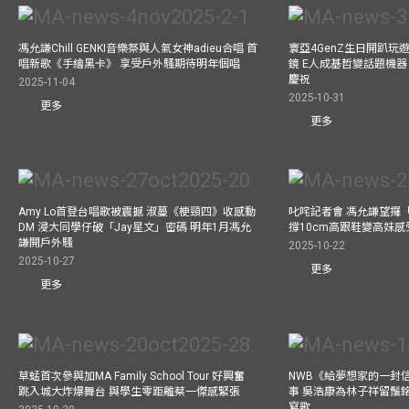
馮允謙Chill GENKI音樂祭與人氣女神adieu合唱 首
寰亞4GenZ生日開趴玩
唱新歌《手繪黑卡》 享受戶外騷期待明年個唱
鏡 E人成基哲變話題機器 
慶祝
2025-11-04
2025-10-31
更多
更多
Amy Lo首登台唱歌被震撼 淑蔓《梗頸四》收感動
叱咤記者會 馮允謙望攞
DM 浸大同學仔破「Jay星文」密碼 明年1月馮允
撐10cm高跟鞋變高妹感受
謙開戶外騷
2025-10-22
2025-10-27
更多
更多
草蜢首次參與加MA Family School Tour 好興奮
NWB《給夢想家的一封信
跳入城大炸爆舞台 與學生零距離蔡一傑感緊張
事 吳浩康為林子祥留鬚銘
寫歌