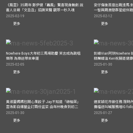
《風雲》35周年 鄭伊健「聶風」驚喜現身舞劇 說
安仔傷後首度出戰渣馬 
書人旦哥「文丑丑」招牌笑聲 觀眾一秒入魂
一智與周潤發群星結伴跑
2025-02-19
2025-02-12
更多
更多
Nowhere Boys大年初三馬場助慶 笑言成為跳唱
釗峰Vian阿珙Nowhere
樂隊 為樂迷帶來幸運
糕蘸蠔油 Ken祝腸道健
2025-02-05
2025-01-30
更多
更多
黃淑蔓媽媽包開心果餃子 Jay不知道「碌柚葉」
連家穎花市做任務 限時內
雲浩影自爆屋企訂兩份盆菜 由年卅晚食到初二
攤檔送叫喊服務增IG follo
2025-01-30
2025-01-27
更多
更多