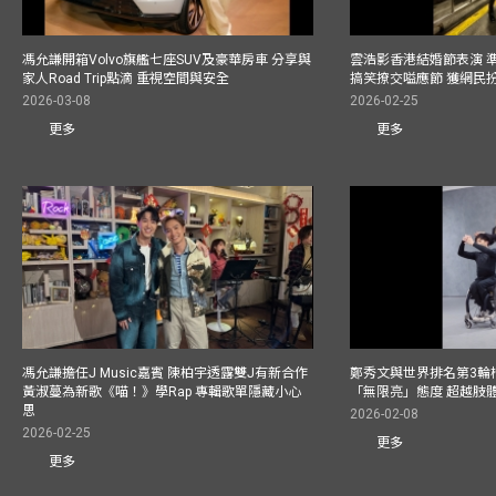
馮允謙開箱Volvo旗艦七座SUV及豪華房車 分享與
雲浩影香港結婚節表演 
家人Road Trip點滴 重視空間與安全
搞笑撩交嗌應節 獲網民
2026-03-08
2026-02-25
更多
更多
馮允謙擔任J Music嘉賓 陳柏宇透露雙J有新合作
鄭秀文與世界排名第3輪
黃淑蔓為新歌《喵！》學Rap 專輯歌單隱藏小心
「無限亮」態度 超越肢
思
2026-02-08
2026-02-25
更多
更多