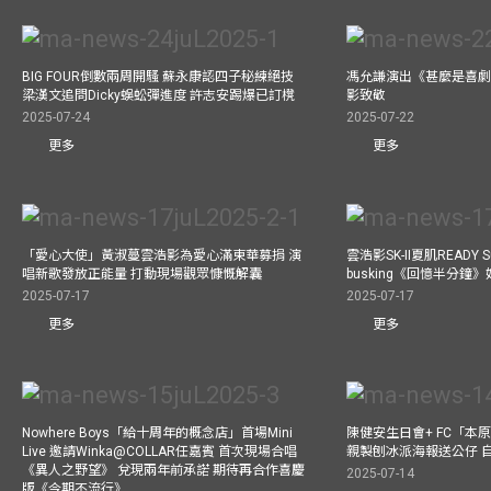
BIG FOUR倒數兩周開騷 蘇永康認四子秘練絕技
馮允謙演出《甚麼是喜劇
梁漢文追問Dicky蜈蚣彈進度 許志安踢爆已訂櫈
影致敬
2025-07-24
2025-07-22
更多
更多
「愛心大使」黃淑蔓雲浩影為愛心滿東華募捐 演
雲浩影SK-II夏肌READY 
唱新歌發放正能量 打動現場觀眾慷慨解囊
busking《回憶半分鐘
2025-07-17
2025-07-17
更多
更多
Nowhere Boys「給十周年的概念店」首場Mini
陳健安生日會+ FC「本
Live 邀請Winka@COLLAR任嘉賓 首次現場合唱
親製刨冰派海報送公仔 
《異人之野望》 兌現兩年前承諾 期待再合作喜慶
2025-07-14
版《今期不流行》