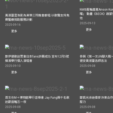
NWB壓軸嘉賓Anson Ko
囉」 動畫《BECK》啟
黃淑蔓雲浩影為東華三院晚會獻唱 以歌聲支持免
他
費醫療捐助服務計劃
2025-09-13
2025-09-16
更多
更多
鄭伊健歌迷聚會日本fans許願成功 宣布12月5號
參與《第一次UN腳大戰
橫濱舉行個人演唱會
健安黃淑蔓各師各法
2025-09-10
2025-09-08
更多
更多
首次在M＋博物館舉行音樂會 Jay Fung與千名歌
鄒凱光余迪偉麥沛東合作
迷歡度難忘一夜
壓力
2025-09-08
2025-09-08