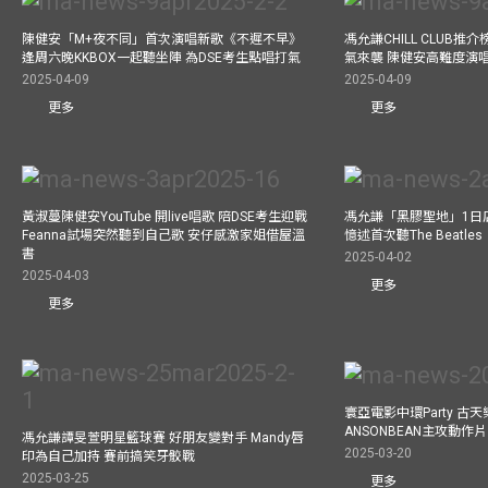
陳健安「M+夜不同」首次演唱新歌《不遲不早》
馮允謙CHILL CLUB
逢周六晚KKBOX一起聽坐陣 為DSE考生點唱打氣
氣來襲 陳健安高難度演
2025-04-09
2025-04-09
更多
更多
黃淑蔓陳健安YouTube 開live唱歌 陪DSE考生迎戰
馮允謙「黑膠聖地」1日
Feanna試場突然聽到自己歌 安仔感激家姐借屋溫
憶述首次聽The Beatles
書
2025-04-02
2025-04-03
更多
更多
寰亞電影中環Party 古天
ANSONBEAN主攻動作片 
馮允謙譚旻萱明星籃球賽 好朋友變對手 Mandy唇
2025-03-20
印為自己加持 賽前搞笑牙骹戰
2025-03-25
更多