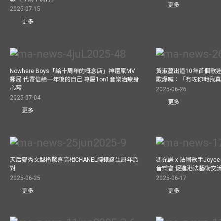
更多
2025-07-15
更多
Nowhere Boys「給十周年的概念店」神還原MV
黃淑蔓出道10年首個歌迷聚
郵局 代寄信給一年後的自己 專屬1on1音樂治療身
歌爆喊：「冇咗你哋我
心靈
2025-06-26
2025-07-04
更多
更多
天后鄭秀文型格驚喜亮相CHANEL腕錶誕生周年派
馮允謙 x 法國歌手Joyce
對
音樂會 促進港法藝術交
2025-06-25
2025-06-17
更多
更多