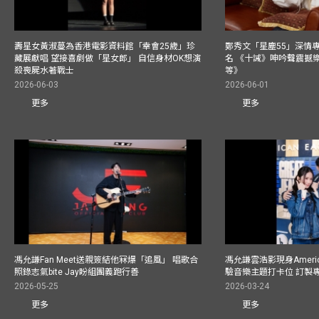
壽星女黃淑蔓為香港電影資料館「幸會25歲」珍
鄭秀文「星塵55」深情
藏展獻唱 望接喜劇做「星女郎」 自信身材OK想演
名 《十誡》呻吟聲震撼樂壇
殺喪屍水著戰士
等》
2026-06-03
2026-06-01
更多
更多
馮允謙Fan Meet送親簽結他冧爆「追風」 唱歌合
馮允謙雲浩影現身America
照錄志氣bite Jay盼組團義跑行善
驗音樂主題打卡位 訂製
2026-05-25
2026-03-24
更多
更多