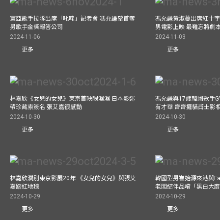
寰亞歌手拉隊出席「叱咤」記者會 馮允謙望首奪
馮允謙黃淑蔓出席紅十字會
男歌手金獎報答公司
男電影上映 最難忘將劇
2024-11-06
2024-11-03
更多
更多
林嘉欣《女兒的女兒》東京首映眼濕濕 日本影迷
馮允謙與17歲韓國歌手GY
帶珍藏索簽名 張艾嘉很感動
有才華 齊齊擺貓甫士影
2024-10-30
2024-10-30
更多
更多
林嘉欣濶別東京影展20年 《女兒的女兒》與張艾
韓國型男崔始源來港與Fa
嘉踏紅地毯
老闆結伴品嚐「黑白大
2024-10-29
2024-10-29
更多
更多