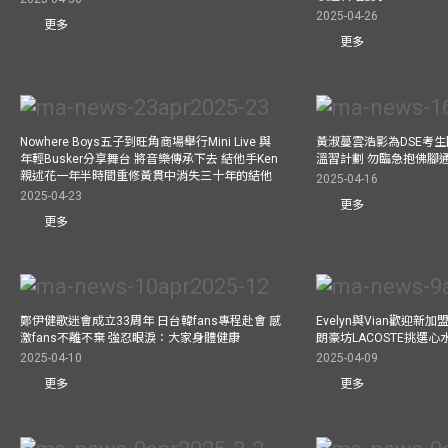
2025-04-26
更多
更多
Nowhere Boys五子到旺角商場舉行Mini Live 與
黃淑蔓雲浩影為DSE考生開
年輕Busker分享舞台 將音樂傳承下去 結他手Ken
溫習計劃 勿臨急抱佛腳
親述花一年半時間重修黃貫中消失三十年的結他
2025-04-16
2025-04-23
更多
更多
鄭伊健歌迷會成立33周年 日台韓fans專程赴會 感
Evelyn與Vian歡迎
激fans不離不棄 強忍眼淚：大家身體健康
朗豪坊LACOSTE挑選心
2025-04-10
2025-04-09
更多
更多