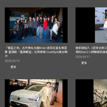
「寰亞之夜」古天樂伍允龍Brian 過百紅星名導雲
連家穎加入《足球女將2
集 重頭劇「重案解密」拉隊捧場 CoolStyle美女晒
相約GenZ小師睇節目直
冷
2026-03-11
2026-03-19
更多
更多