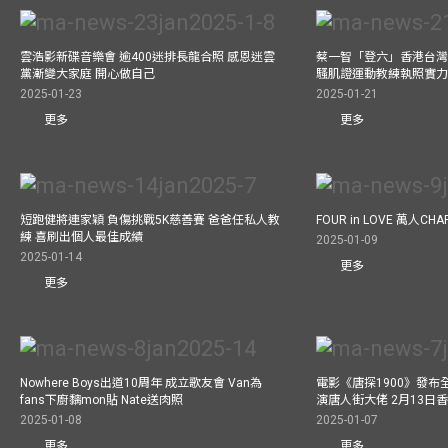
雲浩影新碟音樂會 逾400迷排長龍合照 感恩迷雲
蔡一智「登六」香港台灣生
黨漸變大家庭 開心做自己
騷肌證運動教練執照實力
2025-01-23
2025-01-21
更多
更多
短跑健將連家穎 負傷挑戰5K慈善賽 爸爸任私人教
FOUR in LOVE 萬人CHAR
練 喜刷出個人最佳成績
2025-01-09
2025-01-14
更多
更多
Nowhere Boys出道10周年 成立歌友會 Van為
電影《唐探1900》發布
fans下廚黐mon貼 Nate送肉照
演唐人街大佬 2月13日
2025-01-08
2025-01-07
更多
更多