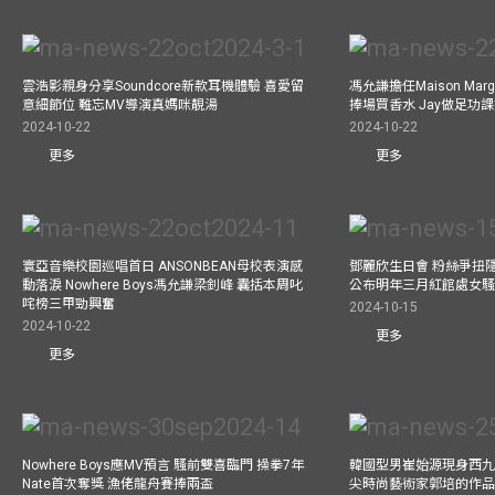
雲浩影親身分享Soundcore新款耳機體驗 喜愛留
馮允謙擔任Maison Marg
意細節位 難忘MV導演真媽咪靚湯
捧場買香水 Jay做足功
2024-10-22
2024-10-22
更多
更多
寰亞音樂校園巡唱首日 ANSONBEAN母校表演感
鄧麗欣生日會 粉絲爭扭
動落淚 Nowhere Boys馮允謙梁釗峰 囊括本周叱
公布明年三月紅館處女騷 
咤榜三甲勁興奮
2024-10-15
2024-10-22
更多
更多
Nowhere Boys應MV預言 騷前雙喜臨門 操拳7年
韓國型男崔始源現身西九
Nate首次奪獎 漁佬龍舟賽捧兩盃
尖時尚藝術家郭培的作