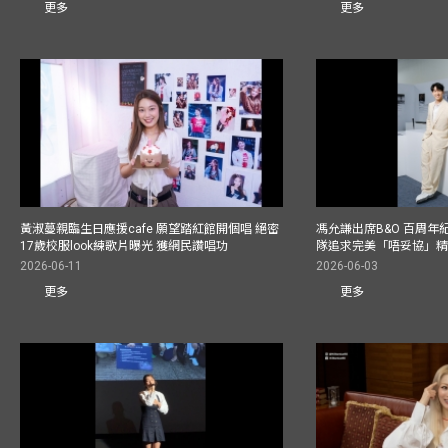
更多
更多
黃淑蔓親臨生日應援cafe 願望踏紅館開個唱 絕密
馮允謙出席B&O 百周年
17歲校服look練歌片曝光 獲網民讚唱功
隊追求完美「唔妥協」
2026-06-11
2026-06-03
更多
更多