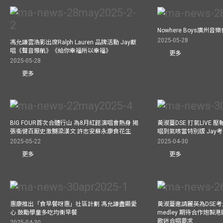
Nowhere Boys廣州
2025-05-28
馮允謙雲浩影出席Ralph Lauren 品牌活動 Jay獻
唱《聲音導航》《給你幸福所以幸福》
更多
2025-05-28
更多
BIG FOUR首次合體行山 為8月紅館演唱會熱身 揭
黃淑蔓DSE 打氣LIVE
張衞健百厭史激嬲梁漢文 許志安蘇永康食花生
唱到氣咳當特別版 Jay
2025-05-22
2025-04-30
更多
更多
惠康推出「食早餐呀惠」社區計劃 馮允謙盡顯愛
黃淑蔓邀請麗英為DSE考
心 鼓勵學童多吃均衡早餐
medley 期待合作炮製港
歌迷合唱要求
2025-04-30