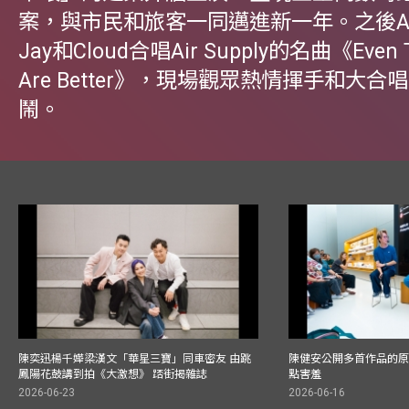
案，與市民和旅客一同邁進新一年。之後Air 
Jay和Cloud合唱Air Supply的名曲《Even T
Are Better》，現場觀眾熱情揮手和大合
鬧。
陳奕迅楊千嬅梁漢文「華星三寶」同車密友 由跳
陳健安公開多首作品的原始
鳳陽花鼓講到拍《大激想》 踎街揭雜誌
點害羞
2026-06-23
2026-06-16