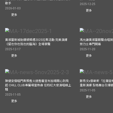
歌手
2025-12-25
2026-01-03
更多
更多
黃淑蔓新城勁爆頒獎禮2025拉票活動 完美演繹
馮允謙黃淑蔓靚聲合唱賀周大
《留在你在我在的腦海》全場掌聲
勞力士專門開幕
2025-12-17
2025-11-20
更多
更多
陳健安個唱門票預售火速售罄宣布加場開心到飛
鄭秀文x張敬軒「拉濶音
起 CHILL CLUB專屬場當熱身 任粉紅大使演唱線上
重新演繹 型格舞台引爆
騷
2025-11-05
2025-11-05
更多
更多