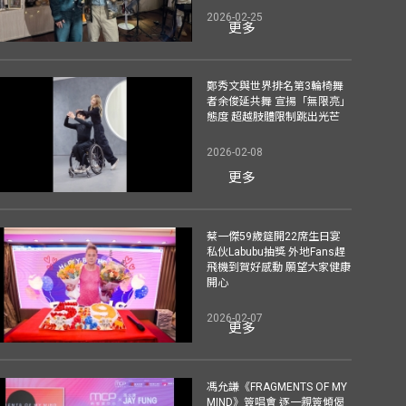
2026-02-25
更多
鄭秀文與世界排名第3輪椅舞
者余俊延共舞 宣揚「無限亮」
態度 超越肢體限制跳出光芒
2026-02-08
更多
蔡一傑59歲筵開22席生日宴
私伙Labubu抽獎 外地Fans趕
飛機到賀好感動 願望大家健康
開心
2026-02-07
更多
馮允謙《FRAGMENTS OF MY
MIND》簽唱會 逐一親簽傾偈