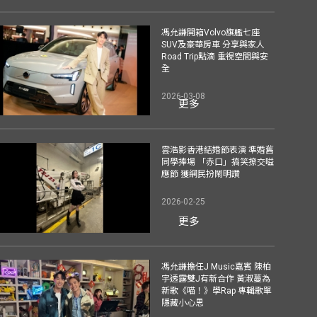
馮允謙開箱Volvo旗艦七座
SUV及豪華房車 分享與家人
Road Trip點滴 重視空間與安
全
2026-03-08
更多
雲浩影香港結婚節表演 準婚舊
同學捧場 「赤口」搞笑撩交嗌
應節 獲網民扮鬧明讚
2026-02-25
更多
馮允謙擔任J Music嘉賓 陳柏
宇透露雙J有新合作 黃淑蔓為
新歌《喵！》學Rap 專輯歌單
隱藏小心思