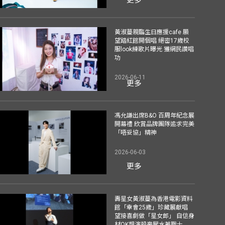
黃淑蔓親臨生日應援cafe 願
望踏紅館開個唱 絕密17歲校
服look練歌片曝光 獲網民讚唱
功
2026-06-11
更多
馮允謙出席B&O 百周年紀念展
開幕禮 欣賞品牌團隊追求完美
「唔妥協」精神
2026-06-03
更多
壽星女黃淑蔓為香港電影資料
館「幸會25歲」珍藏展獻唱
望接喜劇做「星女郎」 自信身
材OK想演殺喪屍水著戰士