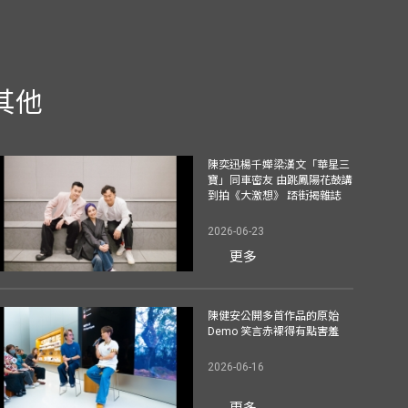
其他
陳奕迅楊千嬅梁漢文「華星三
寶」同車密友 由跳鳳陽花鼓講
到拍《大激想》 踎街揭雜誌
2026-06-23
更多
陳健安公開多首作品的原始
Demo 笑言赤裸得有點害羞
2026-06-16
更多