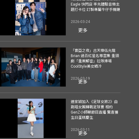
Eagle 快閃店 率先體驗音樂主
題打卡位 訂製專屬牛仔手機鏈
2026-03-24
更多
「寰亞之夜」古天樂伍允龍
Brian 過百紅星名導雲集 重頭
劇「重案解密」拉隊捧場
CoolStyle美女晒冷
2026-03-19
更多
連家穎加入《足球女將2》由
跳唱女團轉戰足球賽 相約
GenZ小師睇節目直播 驚喜獲
生日蛋糕慶生
2026-03-11
更多