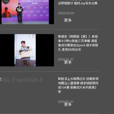
合照唱歌仔 寵粉Jay有求必應
2026-02-04
更多
陳健安《時間感【遲】》簽唱
會4小時to簽逾三百專輯 演唱
會成功幫歌迷出pool 過半新臉
孔 喜見BB粉出世
2026-01-27
更多
歐鎧淳上水跑馬拉松 挑戰新領
域關注心靈健康 連家穎超額完
成10K賽 跳舞短片系列推第2
季
2026-01-21
更多