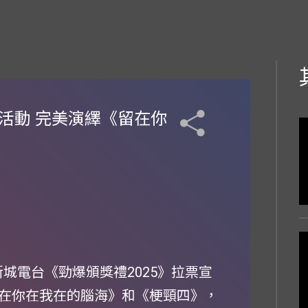
票活動 完美演繹《留在你
席新城電台《勁爆頒獎禮2025》拉票宣
在你在我在的腦海》和《梗頸四》，