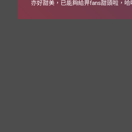
亦好甜美，已能夠給畀fans甜頭啦，