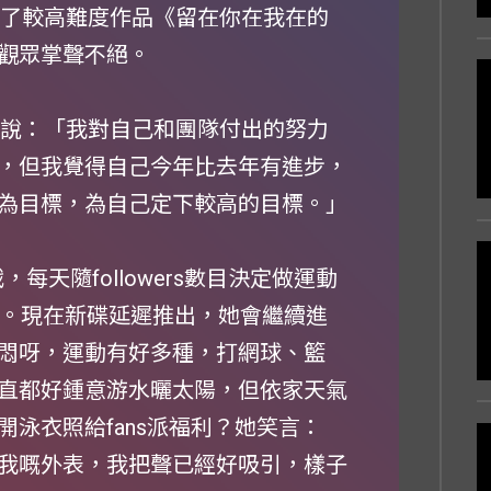
選唱了較高難度作品《留在你在我在的
觀眾掌聲不絕。
，她說：「我對自己和團隊付出的努力
，但我覺得自己今年比去年有進步，
為目標，為自己定下較高的目標。」
，每天隨followers數目決定做運動
束。現在新碟延遲推出，她會繼續進
悶呀，運動有好多種，打網球、籃
直都好鍾意游水曬太陽，但依家天氣
泳衣照給fans派福利？她笑言：
我嘅外表，我把聲已經好吸引，樣子