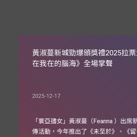
黃淑蔓新城勁爆頒獎禮2025拉
在我在的腦海》全場掌聲
2025-12-17
「寰亞孻女」黃淑蔓（Feanna ）出
傳活動，今年推出了《未至於》、《留