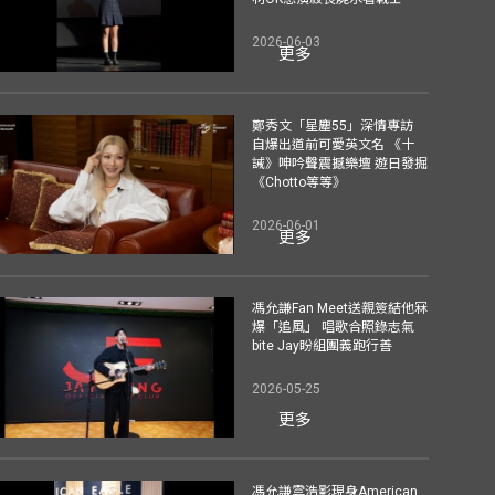
2026-06-03
更多
鄭秀文「星塵55」深情專訪
自爆出道前可愛英文名 《十
誡》呻吟聲震撼樂壇 遊日發掘
《Chotto等等》
2026-06-01
更多
馮允謙Fan Meet送親簽結他冧
爆「追風」 唱歌合照錄志氣
bite Jay盼組團義跑行善
2026-05-25
更多
馮允謙雲浩影現身American