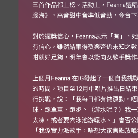
三首作品都上榜。活動上，Feanna
腦海》，高音甜中音準低音勁，令台下
對於攞獎信心，Feanna表示「有」
有信心，雖然結果得獎與否係未知之數
咁就好足夠，明年會以衝向女歌手獎作
上個月Feanna 在IG發起了一個自我挑戰
的時間，項目至12月中唱片推出日結
行挑戰，說：「我每日都有做運動，唔
球、踩單車、跑步。（游水呢？）我一
太凍，或者要去泳池游暖水。」會否公開
「我係實力派歌手，唔想大家焦點放喺