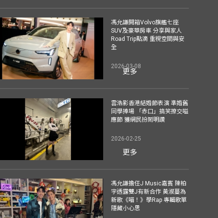
馮允謙開箱Volvo旗艦七座
SUV及豪華房車 分享與家人
Road Trip點滴 重視空間與安
全
2026-03-08
更多
雲浩影香港結婚節表演 準婚舊
同學捧場 「赤口」搞笑撩交嗌
應節 獲網民扮鬧明讚
2026-02-25
更多
馮允謙擔任J Music嘉賓 陳柏
宇透露雙J有新合作 黃淑蔓為
新歌《喵！》學Rap 專輯歌單
隱藏小心思