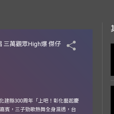
三萬觀眾High爆 傑仔
化建縣300周年「上吧！彰化藝起慶
軸嘉賓，三子勁歌熱舞全身濕透，台