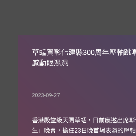
草蜢賀彰化建縣300周年壓軸跳唱 
感動眼濕濕
2023-09-27
香港殿堂級天團草蜢，日前應邀出席彰
生」晚會，擔任23日晚首場表演的壓