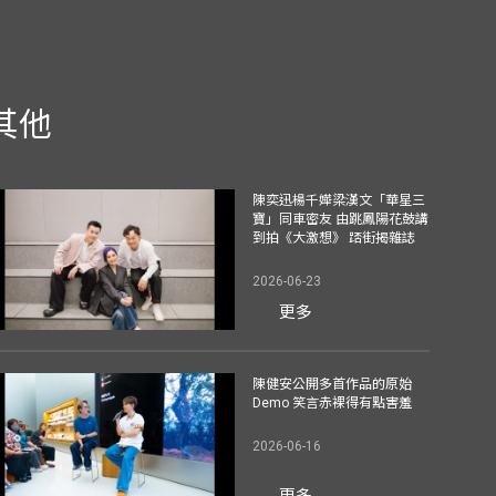
其他
陳奕迅楊千嬅梁漢文「華星三
寶」同車密友 由跳鳳陽花鼓講
到拍《大激想》 踎街揭雜誌
2026-06-23
更多
陳健安公開多首作品的原始
Demo 笑言赤裸得有點害羞
2026-06-16
更多