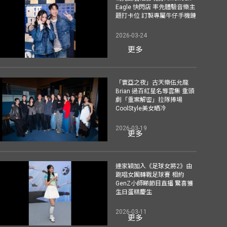
Eagle 快閃店 率先體驗音樂主
題打卡位 訂製專屬牛仔手機鏈
2026-03-24
更多
「寰亞之夜」古天樂伍允龍
Brian 過百紅星名導雲集 重頭
劇「重案解密」拉隊捧場
CoolStyle美女晒冷
2026-03-19
更多
連家穎加入《足球女將2》由
跳唱女團轉戰足球賽 相約
GenZ小師睇節目直播 驚喜獲
生日蛋糕慶生
2026-03-11
更多