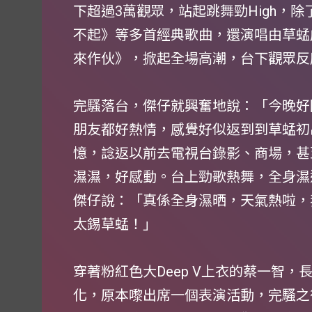
下超過3萬觀眾，站起跳舞勁High，
不起》等多首經典歌曲，還演唱由草蜢
來作伙》，掀起全場高潮，台下觀眾反
完騷落台，傑仔就興奮地說：「今晚好開
朋友都好熱情，感覺好似返到到草蜢初
憶，諗返以前去電視台錄影、商場，甚
濕濕，好感動。台上勁歌熱舞，全身濕
傑仔說：「真係全身濕晒，天氣熱啦，
太錫草蜢！」
穿著粉紅色大Deep V上衣的蔡一智
化，原本嚟出席一個表演活動，完騷之