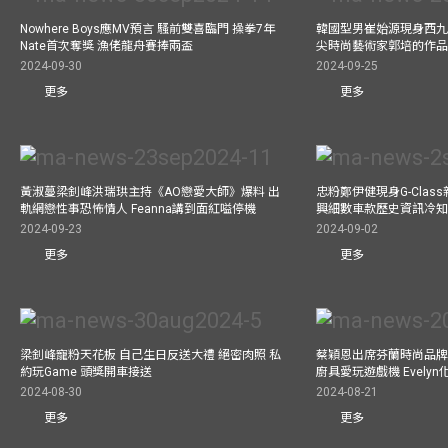
Nowhere Boys應MV預言 騷前雙喜臨門 操拳7年
韓國型男崔始源現身西九
Nate首次奪獎 漁佬龍舟賽捧兩盃
尖時尚藝術家郭培的作
2024-09-30
2024-09-25
更多
更多
黃淑蔓梁釗峰洪瑞珙主持《AO戀愛大師》爆料 出
忠粉鄭伊健現身G-Clas
軌網戀性事恐怖情人 Feanna講到面紅嗌停機
興細數車款歷史資訊冷知
2024-09-23
2024-09-02
更多
更多
梁釗峰寵粉天花板 自己生日反送大禮 絕密肉照 私
蔡穎恩出席芬蘭時尚品牌Ma
約玩Game 頭獎開車接送
廚具愛玩遊戲機 Evely
2024-08-30
2024-08-21
更多
更多