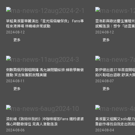
草蜢黃淑蔓華麗演出「星光熠熠耀保良」 Fans專
雲浩影與歌迷慶生獲贈米
程來港捧場 林曉峰非常感動
感觸落淚：想令「迷雲
2024-08-12
2024-08-12
更多
更多
倒數兩個月個唱開鑼 馮允謙閉關綵排 練歌學舞做
鄭伊健出道37年首度開唱
運動 笑言無腹肌就騷美腿
拍片點唱台語歌 舒淇大
2024-08-11
2024-08-07
更多
更多
梁釗峰《致陪伴我的》沖咖啡報答Fans 鐵粉婆婆
黃淑蔓又組團又solo壓
傷心時聽歌撐住 見真人激動落淚
靠創作尋找自我走出困
2024-08-06
2024-08-04