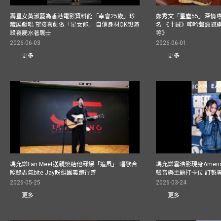
壽星女黃淑蔓為香港電影資料館「幸會25歲」珍
鄭秀文「星塵55」深情
藏展獻唱 望接喜劇做「星女郎」 自信身材OK想演
名 《十誡》呻吟聲震撼樂壇
殺喪屍水著戰士
等》
2026-06-03
2026-06-01
更多
更多
馮允謙Fan Meet送親簽結他冧爆「追風」 唱歌合
馮允謙雲浩影現身America
照錄志氣bite Jay盼組團義跑行善
驗音樂主題打卡位 訂製
2026-05-25
2026-03-24
更多
更多