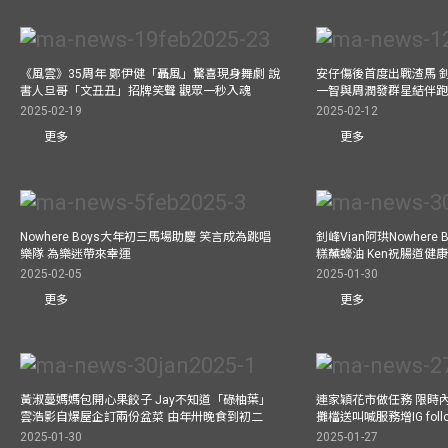
《風雲》35周年 鄭伊健「聶風」驚喜現身舞劇 說
安仔傷後首度出戰渣馬 
書人旦哥「文丑丑」招牌笑聲 觀眾一秒入魂
一智與周潤發群星結伴跑
2025-02-19
2025-02-12
更多
更多
Nowhere Boys大年初三馬場助慶 笑言成為跳唱
釗峰Vian阿珙Nowhere
樂隊 為樂迷帶來幸運
糕蘸蠔油 Ken祝腸道健
2025-02-05
2025-01-30
更多
更多
黃淑蔓媽媽包開心果餃子 Jay不知道「碌柚葉」
連家穎花市做任務 限時內
雲浩影自爆屋企訂兩份盆菜 由年卅晚食到初二
攤檔送叫喊服務增IG follo
2025-01-30
2025-01-27