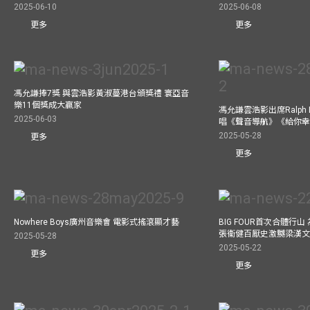
2025-06-10
2025-06-08
更多
更多
馮允謙捧7獎 與雲浩影黃淑蔓港台頒獎禮 寰亞音
樂11個獎成大贏家
馮允謙雲浩影出席Ralph L
2025-06-03
唱《聲音導航》《給你
2025-05-28
更多
更多
Nowhere Boys廣州音樂會 電影式搖滾顯才藝
BIG FOUR首次合體行
張衞健百厭史激嬲梁漢文
2025-05-28
2025-05-22
更多
更多