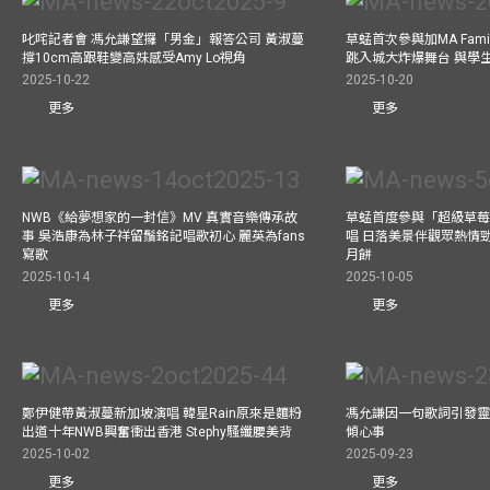
叱咤記者會 馮允謙望攞「男金」報答公司 黃淑蔓
草蜢首次參與加MA Family 
撐10cm高跟鞋變高妹感受Amy Lo視角
跳入城大炸爆舞台 與學
2025-10-22
2025-10-20
更多
更多
NWB《給夢想家的一封信》MV 真實音樂傳承故
草蜢首度參與「超級草莓
事 吳浩康為林子祥留鬚銘記唱歌初心 麗英為fans
唱 日落美景伴觀眾熱情
寫歌
月餅
2025-10-14
2025-10-05
更多
更多
鄭伊健帶黃淑蔓新加坡演唱 韓星Rain原來是麵粉
馮允謙因一句歌詞引發靈感
出道十年NWB興奮衝出香港 Stephy騷纖腰美背
傾心事
2025-10-02
2025-09-23
更多
更多