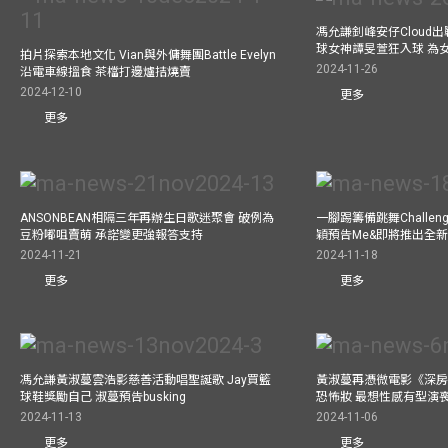
馮允謙釗峰安仔Cloud出戰9
球女神譚旻萱狂入球 為女
拍片探索本地文化 Vian與外傭舞團Battle Evelyn
2024-11-26
沿電車線搵食 茶檔打邊爐拮燒賣
2024-12-10
更多
更多
ANSONBEAN相隔三年再辦生日歌迷聚會 破例為
一腳踢籌備跳舞Challen
豆粉嘟咀賣萌 承諾變更強報答支持
穎預告Me&即將推出全
2024-11-21
2024-11-18
更多
更多
馮允謙黃淑蔓雲浩影慈善活動唱聖誕歌 Jay買籃
黃淑蔓再憑微電影《深房
球鞋獎勵自己 淑蔓預告busking
恐怖妝 最想性感有型演
2024-11-13
2024-11-06
更多
更多