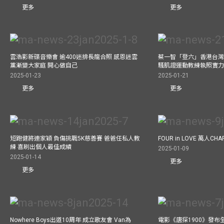
更多
更多
雲浩影新碟音樂會 逾400迷排長龍合照 感恩迷雲
蔡一智「登六」香港台灣生
黨漸變大家庭 開心做自己
騷肌證運動教練執照實力
2025-01-23
2025-01-21
更多
更多
短跑健將連家穎 負傷挑戰5K慈善賽 爸爸任私人教
FOUR in LOVE 萬人CHAR
練 喜刷出個人最佳成績
2025-01-09
2025-01-14
更多
更多
Nowhere Boys出道10周年 成立歌友會 Van為
電影《唐探1900》發布