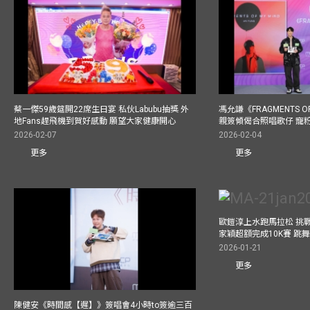
蔡一傑59歲筵開22席生日宴 私伙Labubu抽獎 外
馮允謙《FRAGMENTS O
地Fans趕飛機到賀好感動 願望大家健康開心
親簽傾偈合照唱歌仔 寵粉
2026-02-07
2026-02-04
更多
更多
歐鎧淳上水跑馬拉松 挑
家穎超額完成10K賽 跳
2026-01-21
更多
陳健安《時間感【遲】》簽唱會4小時to簽逾三百