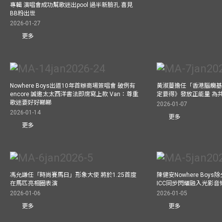
專輯 演唱會成功幫歌迷出pool 過半新臉孔 喜見
BB粉出世
2026-01-27
更多
Nowhere Boys出道10年首辦商場簽唱會 破例有
黃淑蔓擔任「香港腦癇基
encore 誠邀太太西洋書法即席寫上款 Van：尊重
定要得》發放正能量 為
歌迷要好好睇睇
2026-01-07
2026-01-14
更多
更多
馮允謙任「時尚賽馬日」形象大使 將於1.25首度
陳健安Nowhere Boy
在馬匹亮相圈表演
ICC同步閃耀融入光影音
2026-01-06
2026-01-05
更多
更多