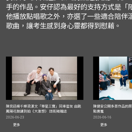
手的作品。安仔認為最好的支持方式是「
他播放點唱歌之外，亦選了一些適合陪伴
歌曲，讓考生感到身心靈都得到慰藉。
陳奕迅楊千嬅梁漢文「華星三寶」同車密友 由跳
陳健安公開多首作品的原始
鳳陽花鼓講到拍《大激想》 踎街揭雜誌
點害羞
2026-06-23
2026-06-16
更多
更多