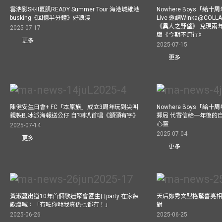
雲浩影SK-II夏肌READY Summer Tour 海港城維港
Nowhere Boys「給
busking《回憶半分鐘》好浪漫
Live 邀請Winka@CO
《異人之野望》 兌現兩
2025-07-17
版《今期不流行》
更多
2025-07-15
更多
陳健安生日會+ FC「本原族」成立3周年玩到尖叫
Nowhere Boys「給
親製刨冰派海報送公仔 自?喇叭首唱《額頭有字》
郵局 代寄信給一年後的自
心靈
2025-07-14
2025-07-04
更多
更多
黃淑蔓出道10年首個歌迷聚會暨生日party 在家練
天后鄭秀文型格驚喜亮相C
歌爆喊：「冇咗你哋我真係乜都冇！」
對
2025-06-26
2025-06-25