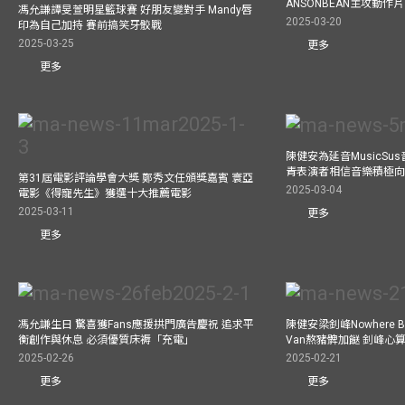
ANSONBEAN主攻動作片 
馮允謙譚旻萱明星籃球賽 好朋友變對手 Mandy唇
2025-03-20
印為自己加持 賽前搞笑牙骹戰
2025-03-25
更多
更多
陳健安為延音MusicSu
青表演者相信音樂積極
第31屆電影評論學會大獎 鄭秀文任頒獎嘉賓 寰亞
2025-03-04
電影《得寵先生》獲選十大推薦電影
2025-03-11
更多
更多
馮允謙生日 驚喜獲Fans應援拱門廣告慶祝 追求平
陳健安梁釗峰Nowhere 
衡創作與休息 必須優質床褥「充電」
Van熬豬髀加餸 釗峰心
2025-02-26
2025-02-21
更多
更多