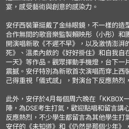
宴，感受藝術與創意的感染力。
安仔西裝筆挺戴了金絲眼鏡，不一樣的造
合作無間的歌音樂監製賴映彤（小彤）和
開演唱新歌《不遲不早》，以及激情澎湃
死》、溫柔內斂的《好好掛住》和自我自
一天》等作品。觀眾揮動手機燈，台下一
震撼。安仔特別為新歌首次演唱而穿上西
己得重視「儀式感」，對演台下反應熱烈
此外，安仔於4月每個周六晚在「KKBOX
陣，為DSE考生打氣，歡迎點唱和留言講
反應熱烈，不少學生都留言為其他學生打
安仔的《未知道》和《仍然是那個少年》