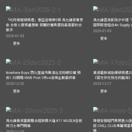
「叱咤樂壇頒獎禮」寰亞音樂捧5獎 馮允謙首奪男
馮允謙雲浩影除夕中環「
金 女新人銀獎盧慧敏 鄧麗欣獲票選我最喜歡的女
國際殿堂組合Air Suppl
歌手
2026-01-03
2026-01-03
更多
更多
Nowhere Boys 西九聖誕市集演出忠粉晒珍藏 預
黃淑蔓新城勁爆頒獎禮20
告1.30開騷 NWB Post Office音樂企劃最終章
《留在你在我在的腦海
2025-12-25
2025-12-17
更多
更多
馮允謙黃淑蔓靚聲合唱賀周大福 K11 MUSEA全新
陳健安個唱門票預售火
勞力士專門開幕
起 CHILL CLUB專屬
騷
2025-11-20