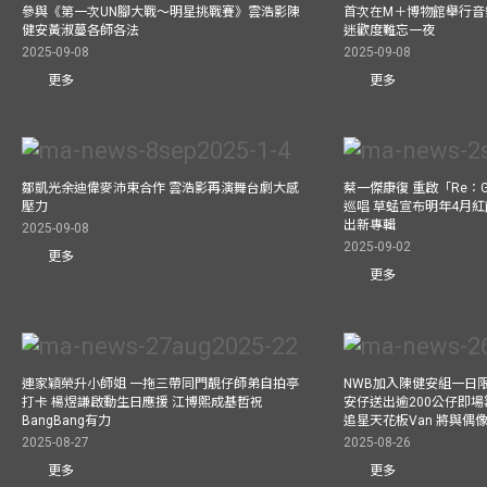
參與《第一次UN腳大戰～明星挑戰賽》雲浩影陳
首次在M＋博物館舉行音樂會
健安黃淑蔓各師各法
迷歡度難忘一夜
2025-09-08
2025-09-08
更多
更多
鄒凱光余迪偉麥沛東合作 雲浩影再演舞台劇大感
蔡一傑康復 重啟「Re：G
壓力
巡唱 草蜢宣布明年4月紅
出新專輯
2025-09-08
2025-09-02
更多
更多
連家穎榮升小師姐 一拖三帶同門靚仔師弟自拍亭
NWB加入陳健安組一日限定樂
打卡 楊煜謙啟動生日應援 江博熙成基哲祝
安仔送出逾200公仔即場
BangBang有力
追星天花板Van 將與
2025-08-27
2025-08-26
更多
更多