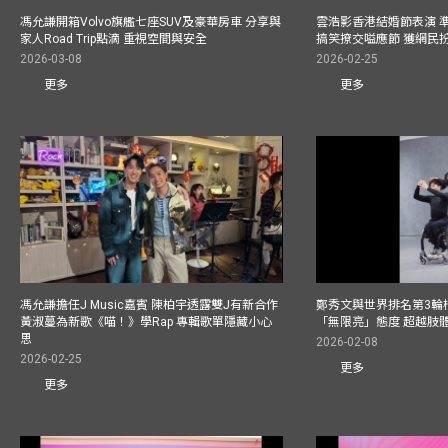
馮允謙開箱Volvo旗艦七座SUV及豪華房車 分享與
雲浩影香港結婚節表演 
家人Road Trip點滴 重視空間與安全
搞笑撩交嗌應節 獲網民
2026-03-08
2026-02-25
更多
更多
馮允謙擔任J Music嘉賓 陳柏宇透露雙J有新合作
鄭秀文與世界排名第3輪
黃淑蔓為新歌《喵！》學Rap 專輯歌單隱藏小心
「無限亮」態度 超越肢
思
2026-02-08
2026-02-25
更多
更多