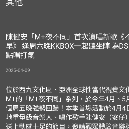
其他
陳健安「M+夜不同」首次演唱新歌《
早》 逢周六晚KKBOX一起聽坐陣 為DS
點唱打氣
2025-04-09
位於西九文化區、亞洲全球性當代視覺文
M+的「M+夜不同」系列，於今年4月、5
個周五晚強勢回歸！本季首場活動於4月4
地重量級音樂人、唱作歌手陳健安（安仔
送上動感十足的節目，邀請觀眾體驗音樂