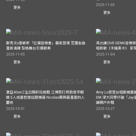
2025-11-05
更多
更多
鄭秀文x張敬軒「拉濶音樂會」霸氣登場 互選金曲
馮允謙Chill GENKI音
重新演繹 型格舞台引爆節奏
唱新歌《手繪黑卡》 享
2025-11-05
2025-11-04
更多
更多
寰亞4GenZ生日開趴玩遊戲 江博熙打甩劉俊亨眼
Amy Lo首登台唱歌被
鏡 E人成基哲變話題機器 Nicolas願與最重要的人
DM 浸大同學仔破「Ja
慶祝
謙開戶外騷
2025-10-31
2025-10-27
更多
更多