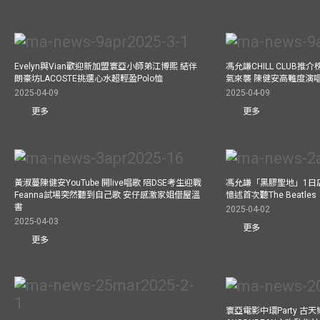
Evelyn與Vian歡迎新加盟寰亞小師弟江博熙 結伴
馮允謙CHILL CLUB
朗豪坊LACOSTE挑選心水超輕盈Polo恤
氣來襲 陳健安高難度演
2025-04-09
2025-04-09
更多
更多
黃淑蔓陳健安YouTube 開live唱歌 陪DSE考生迎戰
馮允謙「黑膠聖地」1日
Feanna試場突然聽到自己歌 安仔感激家姐借屋溫
憶述首次聽The Beatles
書
2025-04-02
2025-04-03
更多
更多
寰亞電影中環Party 古天