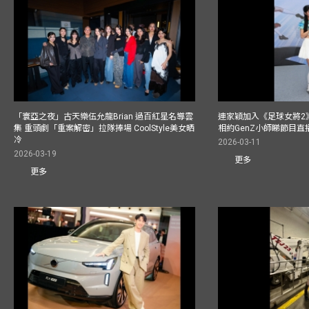
「寰亞之夜」古天樂伍允龍Brian 過百紅星名導雲
連家穎加入《足球女將2
集 重頭劇「重案解密」拉隊捧場 CoolStyle美女晒
相約GenZ小師睇節目直
冷
2026-03-11
2026-03-19
更多
更多