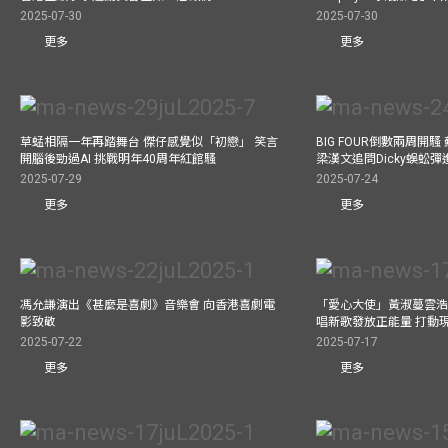
2025-07-30
2025-07-30
更多
更多
草蜢相隔一年再踏舞台 傑仔感覺似「初戀」 笑言
BIG FOUR倒數兩周開
開腦後勁過AI 挑戰明年40周年紅館騷
梁漢文追問Dicky蜈蚣
2025-07-29
2025-07-24
更多
更多
馮允謙演出《甚麼是喜劇》音樂會 向香港喜劇電
「愛心大使」黃淑蔓雲浩
影致敬
唱新歌發放正能量 打動
2025-07-22
2025-07-17
更多
更多