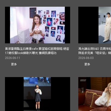
黃淑蔓親臨生日應援cafe 願望踏紅館開個唱 絕密
馮允謙出席B&O 百周年
17歲校服look練歌片曝光 獲網民讚唱功
隊追求完美「唔妥協」
2026-06-11
2026-06-03
更多
更多