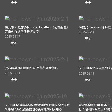
更多
更多
馮允謙 x 法國歌手Joyce Jonathan《心動迴響》
陳健安lululemon活
音樂會 促進港法藝術交流
2025-06-11
2025-06-17
更多
更多
雲浩影澳門笨豬跳宣布8月舉行處女個唱
BIG FOUR公益⾦慈善
2025-06-11
2025-06-11
更多
更多
BIG FOUR邀請蘇志威車婉婉飯聚互爆新秀秘密 蘇
黃淑蔓瘦身成功 兩年生
永康爆大師兄張衞健關心後輩原來別有用心
打卡超寵粉 盼推出10周