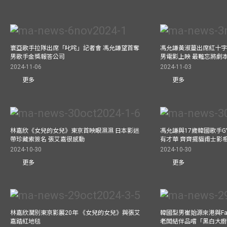
寰亞歌手拉隊出席「叱咤」記者會 馮允謙望首奪
馮允謙黃淑蔓出席紅十字會
男歌手金獎報答公司
男電影上映 最難忘將劇
2024-11-06
2024-11-03
更多
更多
林嘉欣《女兒的女兒》東京首映眼濕濕 日本影迷
馮允謙與17歲韓國歌手GY
帶珍藏索簽名 張艾嘉很感動
有才華 齊齊擺貓甫士影
2024-10-30
2024-10-30
更多
更多
林嘉欣濶別東京影展20年 《女兒的女兒》與張艾
韓國型男崔始源來港與Fa
嘉踏紅地毯
老闆結伴品嚐「黑白大