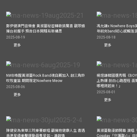
鄭伊健澳門音樂會 黃淑蔓秘密轉歌搞驚喜 觀眾蜂
馮允謙x Nowhere Bo
擁台前握手 預告日本開騷有新構思
年前夾band初心感觸落
2025-08-19
2025-08-18
更多
更多
NWB喚醒黃淑蔓Rock Band魂自薦加入 敲三角鈴
楊煜謙韓國選秀騷《BOYS 
吹牧童笛 期間限定Nowhere Meow
上熱爆 剖白心路歷程 
哪裡爬起來！」
2025-08-06
2025-08-01
更多
更多
陳健安為東華三院拳賽獻唱 籲擁抱健康人生 喜遇
黃淑蔓動漫節開幕 演唱
香港星級拳擊運動員曹星如、潘啟情
Cosplay「守護甜心」