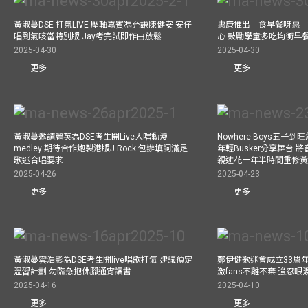
黃淑蔓DSE 打氣LIVE 壓軸嘉賓馮允謙陳健安 安仔
惠康推出「食早餐呀惠」
唱到氣咳當特別版 Jay考完試即作曲放鬆
心 鼓勵學童多吃均衡早
2025-04-30
2025-04-30
更多
更多
黃淑蔓邀請麗英為DSE考生開Live大唱動漫
Nowhere Boys五子到旺
medley 期待合作炮製港版J Rock 包辦填詞滿足
年輕Busker分享舞台 
歌迷合唱要求
親述花一年半時間重修
2025-04-26
2025-04-23
更多
更多
黃淑蔓雲浩影為DSE考生開live唱歌打氣 建議預定
鄭伊健歌迷會成立33周年 
溫習計劃 勿臨急抱佛腳通宵讀書
激fans不離不棄 強忍
2025-04-16
2025-04-10
更多
更多