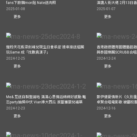
fans下廚黐mon貼 Nate送肉照
演唐人街大佬 2月13日
2025-01-08
2025-01-07
更多
更多
寵粉天花板梁釗峰兌現生日會承諾 揸車接送組團
香港啟德體育園體藝館啟
玩Game 成「找數真漢子」
與泰國樂團SCRUBB合
2024-12-25
2024-12-24
更多
更多
Me& 互送自製聖誕咭 滿滿心思情話綿綿好感動 難
鄭伊健愛情新片《久別重
忘party抽獎中伏 Vian捧大西瓜 淑蔓獲嬰兒補藥
卓賢合唱電影歌 被翻校
2024-12-23
2024-12-16
更多
更多