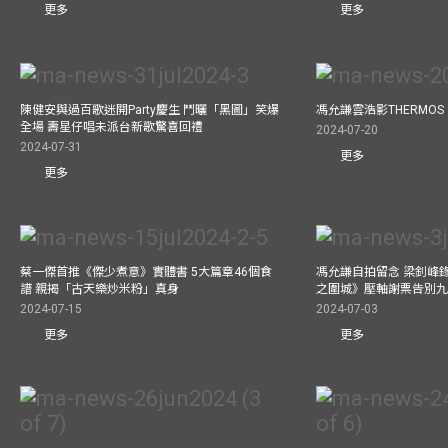
更多
更多
陳健安與過百歌迷開Party慶生 鬥曬「黑圖」笑爆
馮允謙雲浩影THERMOS
全場 壽星仔唱未派台新歌驚喜回禮
2024-07-20
2024-07-31
更多
更多
蔡一傑首推《傑少煮意》實體書 5大篇章46個食
馮允謙自拍留念 梁釗峰錄影C
譜 親揭「古天樂炒米粉」真身
之圍城》壓軸謝票告別
2024-07-15
2024-07-03
更多
更多