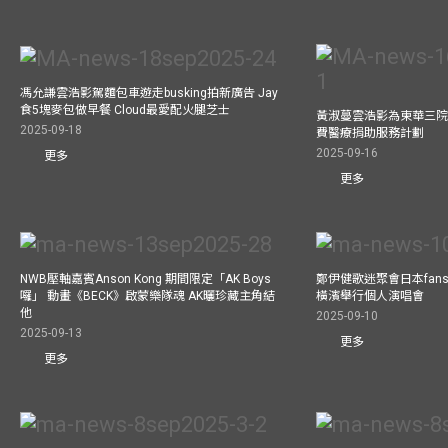
馮允謙雲浩影駕麵包車遊走busking拍新廣告 Jay
食5塊麥包做早餐 Cloud最愛配火腿芝士
黃淑蔓雲浩影為東華三院
2025-09-18
費醫療捐助服務計劃
2025-09-16
更多
更多
NWB壓軸嘉賓Anson Kong 期間限定「AK Boys
鄭伊健歌迷聚會日本fans
囉」 動畫《BECK》啟蒙樂隊魂 AK曬珍藏主角結
橫濱舉行個人演唱會
他
2025-09-10
2025-09-13
更多
更多