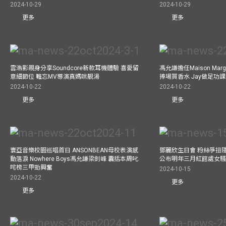
2024-10-29
2024-10-29
更多
更多
雲浩影親身分享Soundcore新款耳機體驗 喜愛留
馮允謙擔任Maison Marg
意細節位 難忘MV導演真媽咪靚湯
捧場買香水 Jay做足功
2024-10-22
2024-10-22
更多
更多
寰亞音樂校園巡唱首日 ANSONBEAN母校表演感
鄧麗欣生日會 粉絲爭扭
動落淚 Nowhere Boys馮允謙梁釗峰 囊括本周叱
公布明年三月紅館處女騷 
咤榜三甲勁興奮
2024-10-15
2024-10-22
更多
更多