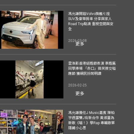
馮允謙開箱Volvo旗艦七座
SUV及豪華房車 分享與家人
Road Trip點滴 重視空間與安
全
2026-03-08
更多
雲浩影香港結婚節表演 準婚舊
同學捧場 「赤口」搞笑撩交嗌
應節 獲網民扮鬧明讚
2026-02-25
更多
馮允謙擔任J Music嘉賓 陳柏
宇透露雙J有新合作 黃淑蔓為
新歌《喵！》學Rap 專輯歌單
隱藏小心思