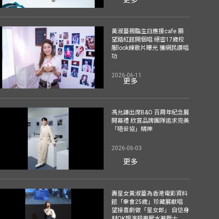
黃淑蔓親臨生日應援cafe 願
望踏紅館開個唱 絕密17歲校
服look練歌片曝光 獲網民讚唱
功
2026-06-11
更多
馮允謙出席B&O 百周年紀念展
開幕禮 欣賞品牌團隊追求完美
「唔妥協」精神
2026-06-03
更多
壽星女黃淑蔓為香港電影資料
館「幸會25歲」珍藏展獻唱
望接喜劇做「星女郎」 自信身
材OK想演殺喪屍水著戰士