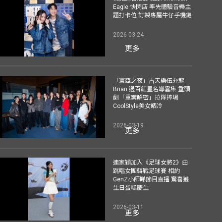
Eagle 快閃店 率先體驗音樂主
題打卡位 訂製專屬牛仔手機鏈
2026-03-24
更多
「寰亞之夜」古天樂伍允龍
Brian 過百紅星名導雲集 重頭
劇「重案解密」拉隊捧場
CoolStyle美女晒冷
2026-03-19
更多
連家穎加入《足球女將2》由
跳唱女團轉戰足球賽 相約
GenZ小師睇節目直播 驚喜獲
生日蛋糕慶生
2026-03-11
更多