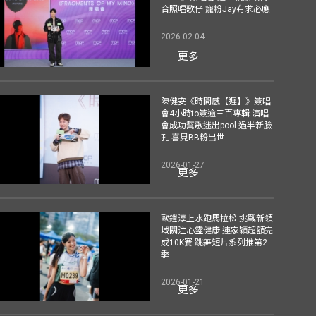
合照唱歌仔 寵粉Jay有求必應
2026-02-04
更多
陳健安《時間感【遲】》簽唱
會4小時to簽逾三百專輯 演唱
會成功幫歌迷出pool 過半新臉
孔 喜見BB粉出世
2026-01-27
更多
歐鎧淳上水跑馬拉松 挑戰新領
域關注心靈健康 連家穎超額完
成10K賽 跳舞短片系列推第2
季
2026-01-21
更多