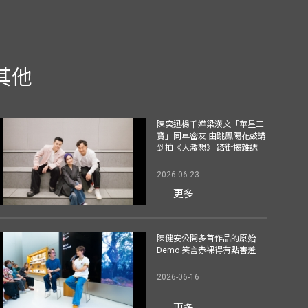
其他
陳奕迅楊千嬅梁漢文「華星三
寶」同車密友 由跳鳳陽花鼓講
到拍《大激想》 踎街揭雜誌
2026-06-23
更多
陳健安公開多首作品的原始
Demo 笑言赤裸得有點害羞
2026-06-16
更多