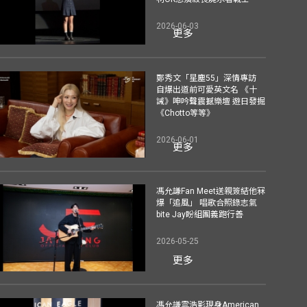
2026-06-03
更多
鄭秀文「星塵55」深情專訪
自爆出道前可愛英文名 《十
誡》呻吟聲震撼樂壇 遊日發掘
《Chotto等等》
2026-06-01
更多
馮允謙Fan Meet送親簽結他冧
爆「追風」 唱歌合照錄志氣
bite Jay盼組團義跑行善
2026-05-25
更多
馮允謙雲浩影現身American