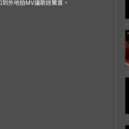
風和到外地拍MV讓歌迷驚喜。