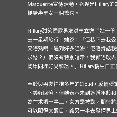
Marquerite宣傳活動，適逢是Hill
糕給壽星女一個驚喜。
Hillary甜笑透露男友洪卓立送了她
去一星期旅行。她說：「佢私下去我公
又唔熟喎，遇到好多阻滯。佢唔肯話我
求婚？）佢沒有特別暗示，我都唔敢去
簡單同埋好易和氹。」Hillary稱生
至於與男友拍拖多年的Cloud，感情穩
下美好回憶，但她表示未到適婚年齡和
為在求婚一事上，女方是被動，期待將
可以顯得太醒目，讓另一半去發揮男士