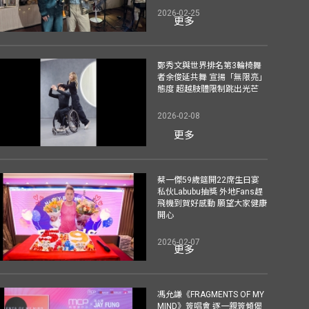
2026-02-25
更多
鄭秀文與世界排名第3輪椅舞
者余俊延共舞 宣揚「無限亮」
態度 超越肢體限制跳出光芒
2026-02-08
更多
蔡一傑59歲筵開22席生日宴
私伙Labubu抽獎 外地Fans趕
飛機到賀好感動 願望大家健康
開心
2026-02-07
更多
馮允謙《FRAGMENTS OF MY
MIND》簽唱會 逐一親簽傾偈