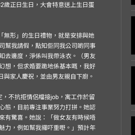
ary的32歲正日生日，大會特意送上生日蛋
一份「無形」的生日禮物，就是安排與她
司幫我請假，點知佢同我公司啲同事
知去邊度，淨係叫我帶泳衣。（男友
幻想，但求婚要跪地係基本嘅，我好
日正日與家人慶祝，並由男友親自下廚。
定，不抗拒情侶檔接job，寓工作於留
心態，目前專注事業努力打拼。她認
來有驚喜。她說：「做女友有時候唔
魅力，例如幫我攞吓重嘢。」預計年