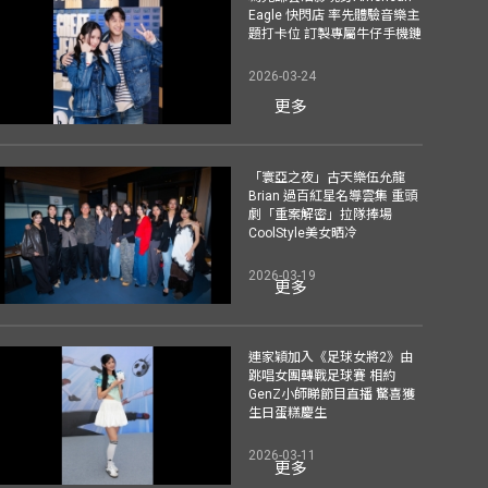
Eagle 快閃店 率先體驗音樂主
題打卡位 訂製專屬牛仔手機鏈
2026-03-24
更多
「寰亞之夜」古天樂伍允龍
Brian 過百紅星名導雲集 重頭
劇「重案解密」拉隊捧場
CoolStyle美女晒冷
2026-03-19
更多
連家穎加入《足球女將2》由
跳唱女團轉戰足球賽 相約
GenZ小師睇節目直播 驚喜獲
生日蛋糕慶生
2026-03-11
更多