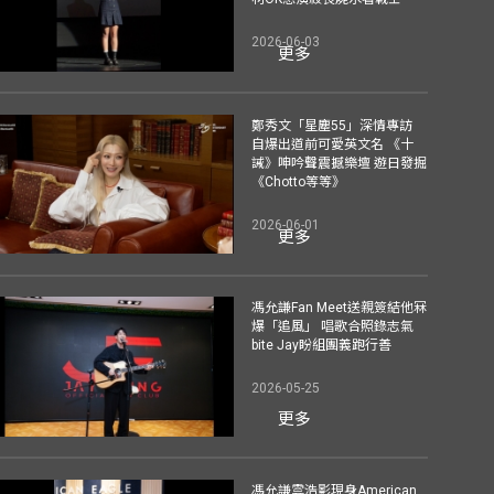
2026-06-03
更多
鄭秀文「星塵55」深情專訪
自爆出道前可愛英文名 《十
誡》呻吟聲震撼樂壇 遊日發掘
《Chotto等等》
2026-06-01
更多
馮允謙Fan Meet送親簽結他冧
爆「追風」 唱歌合照錄志氣
bite Jay盼組團義跑行善
2026-05-25
更多
馮允謙雲浩影現身American