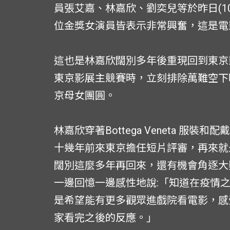
員張艾嘉、林嘉欣、劉奕兒等於昨日(1
位金獎女演員皆表示非常興奮，這是電
這也是林嘉欣闊別多年後重現回到東京
東京影展主競賽時，立刻排除萬難空下
京母女團圓。
林嘉欣穿著Bottega Veneta 服裝
十幾年前來東京擔任短片評審，再來就
闊別這麼多年再回來，還有機會角逐大
一邊回憶一邊感性地說:「知道在疫情
是希望能有更多觀眾進戲院看電影，感
家看完之後的反應。」