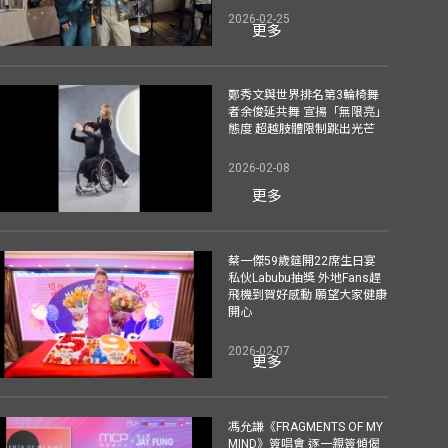
2026-02-25
更多
鄭秀文與世界排名第3輪椅舞
者余俊延共舞 宣揚「無限亮」
態度 超越肢體限制跳出光芒
2026-02-08
更多
蔡一傑59歲筵開22席生日宴
私伙Labubu抽獎 外地Fans趕
飛機到賀好感動 願望大家健康
開心
2026-02-07
更多
馮允謙《FRAGMENTS OF MY
MIND》簽唱會 逐一親簽傾偈