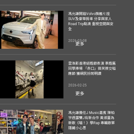
馮允謙開箱Volvo旗艦七座
SUV及豪華房車 分享與家人
Road Trip點滴 重視空間與安
全
2026-03-08
更多
雲浩影香港結婚節表演 準婚舊
同學捧場 「赤口」搞笑撩交嗌
應節 獲網民扮鬧明讚
2026-02-25
更多
馮允謙擔任J Music嘉賓 陳柏
宇透露雙J有新合作 黃淑蔓為
新歌《喵！》學Rap 專輯歌單
隱藏小心思