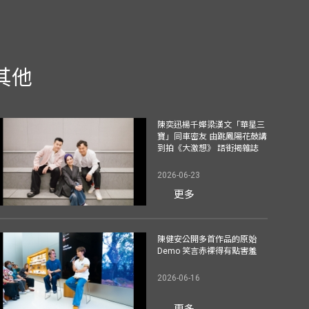
其他
陳奕迅楊千嬅梁漢文「華星三
寶」同車密友 由跳鳳陽花鼓講
到拍《大激想》 踎街揭雜誌
2026-06-23
更多
陳健安公開多首作品的原始
Demo 笑言赤裸得有點害羞
2026-06-16
更多