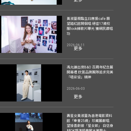
黃淑蔓親臨生日應援cafe 願
望踏紅館開個唱 絕密17歲校
服look練歌片曝光 獲網民讚唱
功
2026-06-11
更多
馮允謙出席B&O 百周年紀念展
開幕禮 欣賞品牌團隊追求完美
「唔妥協」精神
2026-06-03
更多
壽星女黃淑蔓為香港電影資料
館「幸會25歲」珍藏展獻唱
望接喜劇做「星女郎」 自信身
材OK想演殺喪屍水著戰士