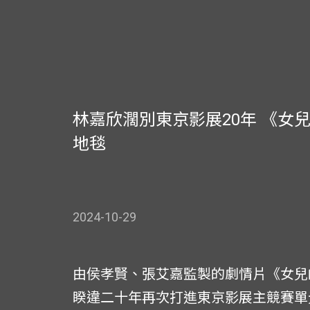
林嘉欣濶別東京影展20年 《女
地毯
2024-10-29
由侯孝賢、張艾嘉監製的劇情片《女兒
睽違二十年再次打進東京影展主競賽單