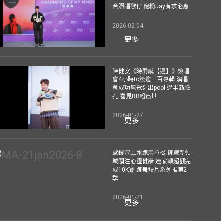
合照唱歌仔 寵粉Jay有求必應
2026-02-04
更多
陳健安《時間感【遲】》簽唱
會4小時to簽逾三百專輯 演唱
會成功幫歌迷出pool 過半新臉
孔 喜見BB粉出世
2026-01-27
更多
歐鎧淳上水跑馬拉松 挑戰新領
域關注心靈健康 連家穎超額完
成10K賽 跳舞短片系列推第2
季
2026-01-21
更多