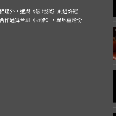
相逢外，還與《破.地獄》劇組許冠
合作過舞台劇《野豬》，異地重逢份