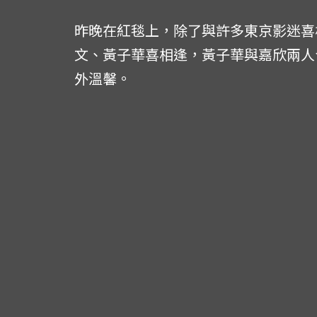
昨晚在紅毯上，除了與許多東京影迷喜
文、黃子華喜相逢，黃子華與嘉欣兩人
外溫馨。