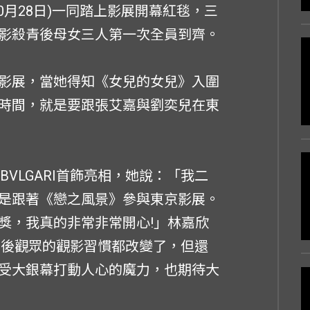
0月28日)一同踏上影展開幕紅毯，三
影殺青後母女三人第一次全員到齊。
影展，當她得知《女兒的女兒》入圍
時間，就是要跟張艾嘉與劉奕兒在東
和配戴BVLGARI首飾亮相，她說：「我二
是跟著《戀之風景》參與東京影展。
獎，我真的非常非常開心!」林嘉欣
之後觀眾的觀影習慣都改變了，但還
受大銀幕打動人心的魔力，也期待大