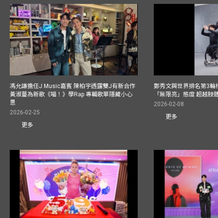
馮允謙擔任J Music嘉賓 陳柏宇透露雙J有新合作
鄭秀文與世界排名第3輪
黃淑蔓為新歌《喵！》學Rap 專輯歌單隱藏小心
「無限亮」態度 超越肢
思
2026-02-08
2026-02-25
更多
更多