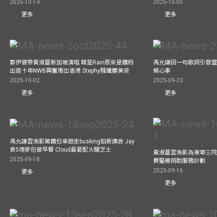
2025-10-14
2025-10-05
更多
更多
鄭伊健帶黃淑蔓新加坡演唱 韓星Rain原來是麵粉
馮允謙因一句歌詞引發靈感
出道十年NWB興奮衝出香港 Stephy騷纖腰美背
傾心事
2025-10-02
2025-09-23
更多
更多
馮允謙雲浩影駕麵包車遊走busking拍新廣告 Jay
食5塊麥包做早餐 Cloud最愛配火腿芝士
黃淑蔓雲浩影為東華三院
2025-09-18
費醫療捐助服務計劃
2025-09-16
更多
更多