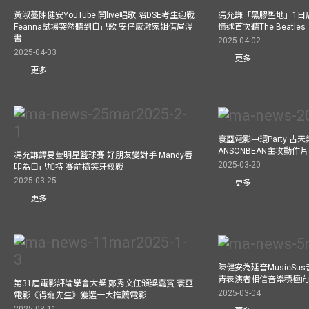
黃淑蔓陳健安YouTube 開live唱歌 陪DSE考生迎戰
馮允謙「黑膠聖地」1日
Feanna試場突然聽到自己歌 安仔感激家姐借屋溫
憶述首次聽The Beatles
書
2025-04-02
2025-04-03
更多
更多
寰亞電影中環Party 古天
ANSONBEAN主攻動作片 
馮允謙譚旻萱明星籃球賽 好朋友變對手 Mandy唇
2025-03-20
印為自己加持 賽前搞笑牙骹戰
2025-03-25
更多
更多
陳健安為延音MusicSu
青表演者相信音樂積極
第31屆電影評論學會大獎 鄭秀文任頒獎嘉賓 寰亞
2025-03-04
電影《得寵先生》獲選十大推薦電影
2025-03-11