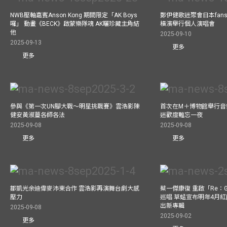
NWB壓軸嘉賓Anson Kong 期間限定「AK Boys
鄭伊健歌迷聚會日本fans
囉」 動畫《BECK》啟蒙樂隊魂 AK曬珍藏主角結
橫濱舉行個人演唱會
他
2025-09-10
2025-09-13
更多
更多
參與《第一次UN腳大戰～明星挑戰賽》雲浩影陳
首次在M＋博物館舉行音樂會
健安黃淑蔓各師各法
迷歡度難忘一夜
2025-09-08
2025-09-08
更多
更多
鄒凱光余迪偉麥沛東合作 雲浩影再演舞台劇大感
蔡一傑康復 重啟「Re：G
壓力
巡唱 草蜢宣布明年4月紅
出新專輯
2025-09-08
2025-09-02
更多