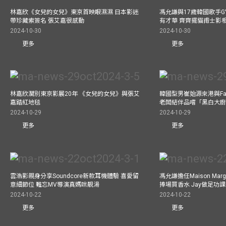
林嘉欣《女兒的女兒》東京首映眼濕濕 日本影迷
馮允謙與17歲韓國歌手GY
帶珍藏索簽名 張艾嘉很感動
有才華 齊齊擺貓甫士影
2024-10-30
2024-10-30
更多
更多
林嘉欣濶別東京影展20年 《女兒的女兒》與張艾
韓國型男崔始源來港與Fa
嘉踏紅地毯
老闆結伴品嚐「黑白大
2024-10-29
2024-10-29
更多
更多
雲浩影親身分享Soundcore新款耳機體驗 喜愛留
馮允謙擔任Maison Marg
意細節位 難忘MV導演真媽咪靚湯
捧場買香水 Jay做足功
2024-10-22
2024-10-22
更多
更多