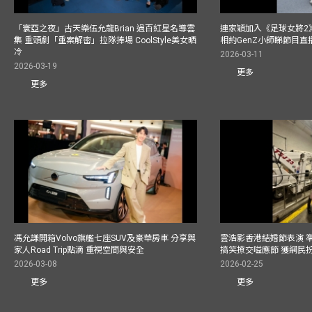
「寰亞之夜」古天樂伍允龍Brian 過百紅星名導雲
連家穎加入《足球女將2
集 重頭劇「重案解密」拉隊捧場 CoolStyle美女晒
相約GenZ小師睇節目直
冷
2026-03-11
2026-03-19
更多
更多
馮允謙開箱Volvo旗艦七座SUV及豪華房車 分享與
雲浩影香港結婚節表演 
家人Road Trip點滴 重視空間與安全
搞笑撩交嗌應節 獲網民
2026-03-08
2026-02-25
更多
更多