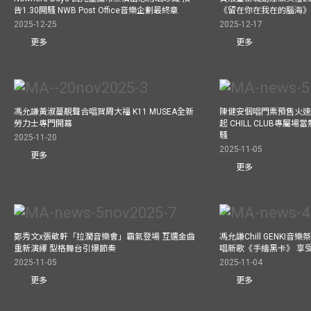
告1.30開騷 NWB Post Office音樂企劃最終章
《留在你在我在的腦海
2025-12-25
2025-12-17
更多
更多
馮允謙黃淑蔓靚聲合唱賀周大福 K11 MUSEA全新
陳健安個唱門票預售火
勞力士專門開幕
起 CHILL CLUB專屬
騷
2025-11-20
2025-11-05
更多
更多
鄭秀文x張敬軒「拉濶音樂會」霸氣登場 互選金曲
馮允謙Chill GENKI音
重新演繹 型格舞台引爆節奏
唱新歌《手繪黑卡》 享
2025-11-05
2025-11-04
更多
更多