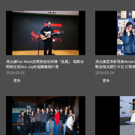
馮允謙Fan Meet送親簽結他冧爆「追風」 唱歌合
馮允謙雲浩影現身America
照錄志氣bite Jay盼組團義跑行善
驗音樂主題打卡位 訂製
2026-05-25
2026-03-24
更多
更多