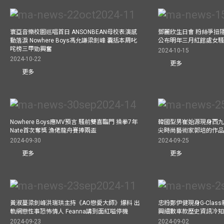
寰亞音樂校園巡唱首日 ANSONBEAN母校表演感
鄧麗欣生日會 粉絲爭扭
動落淚 Nowhere Boys馮允謙梁釗峰 囊括本周叱
公布明年三月紅館處女騷 
咤榜三甲勁興奮
2024-10-15
2024-10-22
更多
更多
Nowhere Boys應MV預言 騷前雙喜臨門 操拳7年
韓國型男崔始源現身西九
Nate首次奪獎 漁佬龍舟賽捧兩盃
尖時尚藝術家郭培的作
2024-09-30
2024-09-25
更多
更多
黃淑蔓梁釗峰洪瑞珙主持《AO戀愛大師》爆料 出
忠粉鄭伊健現身G-Clas
軌網戀性事恐怖情人 Feanna講到面紅嗌停機
興細數車款歷史資訊冷知
2024-09-23
2024-09-02