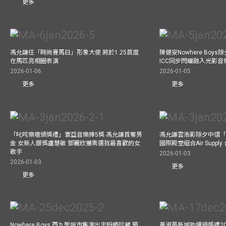
更多
馮允謙任「時尚賽馬日」形象大使 將於1.25首度
陳健安Nowhere Boy
在馬匹亮相圈表演
ICC同步閃耀融入光影音
2026-01-06
2026-01-05
更多
更多
「叱咤樂壇頒獎禮」寰亞音樂捧5獎 馮允謙首奪男
馮允謙雲浩影除夕中環「
金 女新人銀獎盧慧敏 鄧麗欣獲票選我最喜歡的女
國際殿堂組合Air Suppl
歌手
2026-01-03
2026-01-03
更多
更多
Nowhere Boys 西九聖誕市集演出忠粉晒珍藏 預
黃淑蔓新城勁爆頒獎禮20