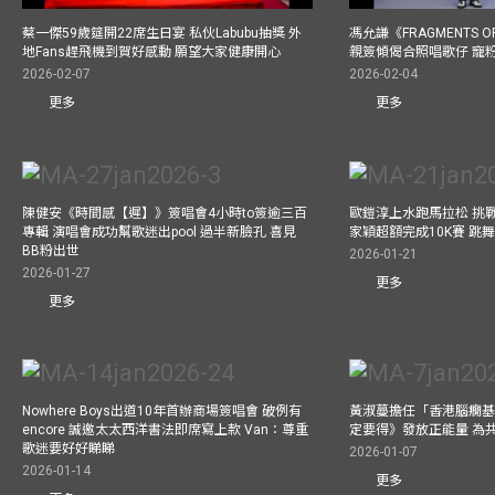
蔡一傑59歲筵開22席生日宴 私伙Labubu抽獎 外
馮允謙《FRAGMENTS O
地Fans趕飛機到賀好感動 願望大家健康開心
親簽傾偈合照唱歌仔 寵粉
2026-02-07
2026-02-04
更多
更多
陳健安《時間感【遲】》簽唱會4小時to簽逾三百
歐鎧淳上水跑馬拉松 挑
專輯 演唱會成功幫歌迷出pool 過半新臉孔 喜見
家穎超額完成10K賽 跳
BB粉出世
2026-01-21
2026-01-27
更多
更多
Nowhere Boys出道10年首辦商場簽唱會 破例有
黃淑蔓擔任「香港腦癇基
encore 誠邀太太西洋書法即席寫上款 Van：尊重
定要得》發放正能量 為
歌迷要好好睇睇
2026-01-07
2026-01-14
更多