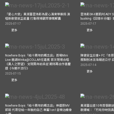
「愛心大使」黃淑蔓雲浩影為愛心滿東華募捐 演
雲浩影SK-II夏肌READY 
唱新歌發放正能量 打動現場觀眾慷慨解囊
busking《回憶半分鐘
2025-07-17
2025-07-17
更多
更多
Nowhere Boys「給十周年的概念店」首場Mini
陳健安生日會+ FC「本
Live 邀請Winka@COLLAR任嘉賓 首次現場合唱
親製刨冰派海報送公仔 
《異人之野望》 兌現兩年前承諾 期待再合作喜慶
2025-07-14
版《今期不流行》
更多
2025-07-15
更多
Nowhere Boys「給十周年的概念店」神還原MV
黃淑蔓出道10年首個歌迷聚
郵局 代寄信給一年後的自己 專屬1on1音樂治療身
歌爆喊：「冇咗你哋我