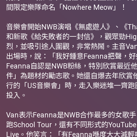
間限定樂隊命名「Nowhere Meow」！
音樂會開始NWB演唱《無處遊人》、《That’
和新歌《給失敗者的一封信》，觀眾勁Hig
烈，並吸引途人圍觀，非常熱鬧。主音Van介
出場時，說：「我好鍾意Feanna把聲，
Feanna自認是NWB粉絲，特別欣賞最近
件」為題材的勵志歌。她還自爆去年欣賞
行的「US音樂會」時，走入樂迷堆一齊跑
投入。
Van表示Feanna是NWB合作最多的女歌
跑School Tour，還有不同形式的YouTube S
Live。他笑言：「有Feanna喺度大大減