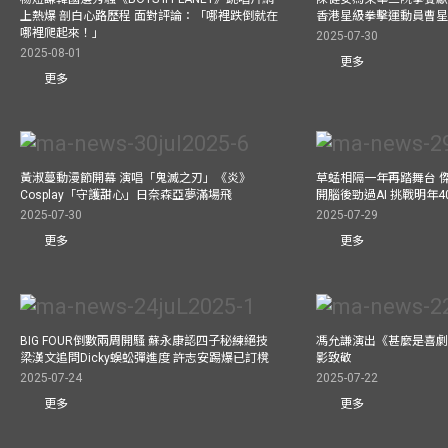
上熱爆 剖白心路歷程 面對評論：「哪裡跌倒就在
香港星級拳擊運動員曹
哪裡爬起來！」
2025-07-30
2025-08-01
更多
更多
黃淑蔓動漫節開幕 演唱「鬼滅之刃」《炎》
草蜢相隔一年再踏舞台 
Cosplay「守護甜心」日奈森亞夢滿場飛
開腦後勁過AI 挑戰明年
2025-07-30
2025-07-29
更多
更多
BIG FOUR倒數兩周開騷 蘇永康認四子秘練絕技
馮允謙演出《甚麼是喜劇
梁漢文追問Dicky蜈蚣彈進度 許志安踢爆已訂櫈
影致敬
2025-07-24
2025-07-22
更多
更多