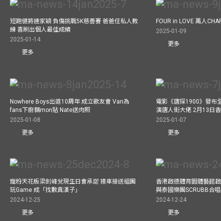
短跑健將連家穎 負傷挑戰5K慈善賽 爸爸任私人教
FOUR in LOVE 萬人CHAR
練 喜刷出個人最佳成績
2025-01-09
2025-01-14
更多
更多
Nowhere Boys出道10周年 成立歌友會 Van為
電影《唐探1900》發布
fans下廚黐mon貼 Nate送肉照
演唐人街大佬 2月13日
2025-01-08
2025-01-07
更多
更多
寵粉天花板梁釗峰兌現生日會承諾 揸車接送組團
香港啟德體育園體藝館啟
玩Game 成「找數真漢子」
與泰國樂團SCRUBB合
2024-12-25
2024-12-24
更多
更多