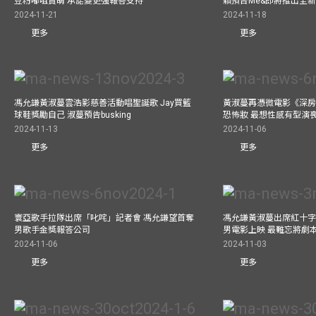
豆粉嘟咀賣萌 承諾變更強報答支持
穎預告Me&即將推出全
2024-11-21
2024-11-18
更多
更多
馮允謙黃淑蔓雲浩影慈善活動唱聖誕歌 Jay買籃
黃淑蔓再憑微電影《深房
球鞋獎勵自己 淑蔓預告busking
恐怖妝 最想性感有型演
2024-11-13
2024-11-06
更多
更多
寰亞歌手拉隊出席「叱咤」記者會 馮允謙望首奪
馮允謙黃淑蔓出席紅十字會
男歌手金獎報答公司
男電影上映 最難忘將劇
2024-11-06
2024-11-03
更多
更多