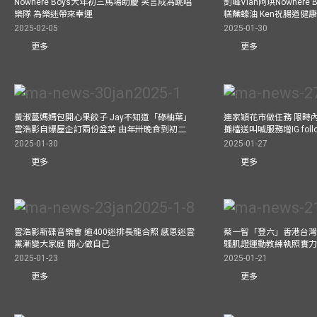
Nowhere Boys大年初三馬場助慶 笑言成為跳唱
釗峰Vian阿珙Nowhere
樂隊 為樂迷帶來幸運
糕蘸蠔油 Ken祝腸道健
2025-02-05
2025-01-30
更多
更多
黃淑蔓媽媽包開心果餃子 Jay不知道「碌柚葉」
連家穎花市做任務 限時內
雲浩影自爆屋企訂兩份盆菜 由年卅晚食到初二
攤檔送叫喊服務增IG follo
2025-01-30
2025-01-27
更多
更多
雲浩影新碟音樂會 逾400迷排長龍合照 感恩迷雲
蔡一智「登六」香港台灣生
黨漸變大家庭 開心做自己
騷肌證運動教練執照實力
2025-01-23
2025-01-21
更多
更多