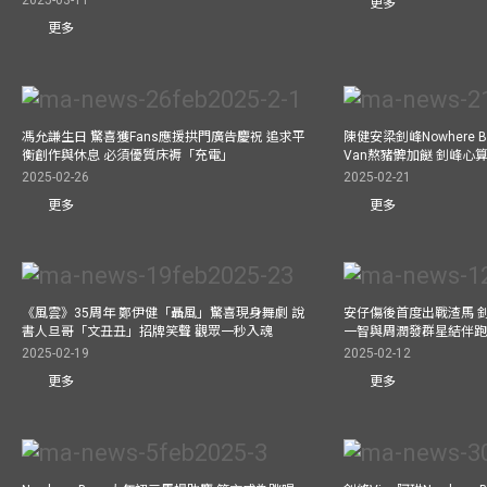
更多
更多
馮允謙生日 驚喜獲Fans應援拱門廣告慶祝 追求平
陳健安梁釗峰Nowhere 
衡創作與休息 必須優質床褥「充電」
Van熬豬髀加餸 釗峰心
2025-02-26
2025-02-21
更多
更多
《風雲》35周年 鄭伊健「聶風」驚喜現身舞劇 說
安仔傷後首度出戰渣馬 
書人旦哥「文丑丑」招牌笑聲 觀眾一秒入魂
一智與周潤發群星結伴跑
2025-02-19
2025-02-12
更多
更多