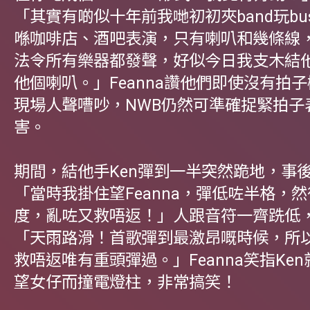
「其實有啲似十年前我哋初初夾band玩bus
喺咖啡店、酒吧表演，只有喇叭和幾條線
法令所有樂器都發聲，好似今日我支木結
他個喇叭。」Feanna讚他們即使沒有拍
現場人聲嘈吵，NWB仍然可準確捉緊拍子
害。
期間，結他手Ken彈到一半突然跪地，事
「當時我掛住望Feanna，彈低咗半格，
度，亂咗又救唔返！」人跟音符一齊跣低，
「天雨路滑！首歌彈到最激昂嘅時候，所
救唔返唯有重頭彈過。」Feanna笑指Ke
望女仔而撞電燈柱，非常搞笑！