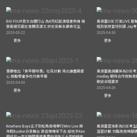
BIG FOUR首次合體行山 為8月紅館演唱會熱身 揭
黃淑蔓DSE 打氣LIVE
張衞健百厭史激嬲梁漢文 許志安蘇永康食花生
唱到氣咳當特別版 Jay
2025-05-22
2025-04-30
更多
更多
惠康推出「食早餐呀惠」社區計劃 馮允謙盡顯愛
黃淑蔓邀請麗英為DSE考
心 鼓勵學童多吃均衡早餐
medley 期待合作炮製港
歌迷合唱要求
2025-04-30
2025-04-26
更多
更多
Nowhere Boys五子到旺角商場舉行Mini Live 與
黃淑蔓雲浩影為DSE考生開
年輕Busker分享舞台 將音樂傳承下去 結他手Ken
溫習計劃 勿臨急抱佛腳
親述花一年半時間重修黃貫中消失三十年的結他