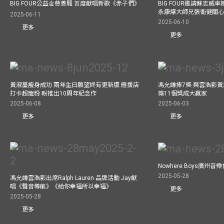
BIG FOUR公益⾦慈善騷 ⾸度獻唱新歌《赤⼦們》
BIG FOUR邀請蘇志威
永康爆大師兄張衞健關
2025-06-11
2025-06-10
更多
更多
黃淑蔓瘦身成功 兩年生日願望終有更新版 應援店
馮允謙捧7獎 與雲浩影
打卡超寵粉 盼推出10周年紀念作
樂11個獎成大贏家
2025-06-08
2025-06-03
更多
更多
Nowhere Boys廣州
2025-05-28
馮允謙雲浩影出席Ralph Lauren 品牌活動 Jay獻
唱《聲音導航》《給你幸福所以幸福》
更多
2025-05-28
更多