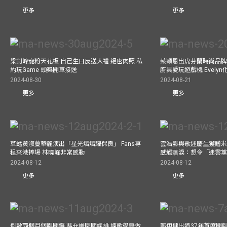
更多
更多
梁釗峰寵粉天花板 自己生日反送大禮 絕密肉照 私
蔡穎恩出席芬蘭時尚品牌Ma
約玩Game 頭獎開車接送
廚具愛玩遊戲機 Evely
2024-08-30
2024-08-21
更多
更多
草蜢黃淑蔓華麗演出「星光熠熠耀保良」 Fans專
雲浩影與歌迷慶生獲贈米
程來港捧場 林曉峰非常感動
感觸落淚：想令「迷雲
2024-08-12
2024-08-12
更多
更多
倒數兩個月個唱開鑼 馮允謙閉關綵排 練歌學舞做
鄭伊健出道37年首度開唱