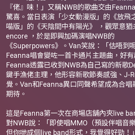
『佬』味！」又稱NWB的歌曲交由Feann
驚喜。當日表演「少女動漫版」的《放飛之
喵版」的《天陰間中有陽光》 ，觀眾意猶
encore ，於是即興加碼演唱NWB的
《Superpowers》。Van笑說：「估唔
Feanna唱會變咗一首卡通片主題曲，好
Feanna透露已收到NWB為自己寫的新歌D
鍵手漁佬主理，他形容新歌節奏感強、J-R
覺。Van和Feanna異口同聲希望成為合
期待。
這是Feanna第一次在商場店舖內夾live b
對NWB說：「即使唱MMO（預設伴唱音
但你哋成個live band形式，我覺得好勁！