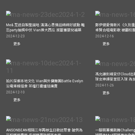
Me& 互送自製聖誕咭 滿滿心思情話綿綿好感動 難
鄭伊健愛情新片《久別重
忘party抽獎中伏 Vian捧大西瓜 淑蔓獲嬰兒補藥
卓賢合唱電影歌 被翻校
2024-12-23
2024-12-16
更多
更多
馮允謙釗峰安仔Cloud出戰9
球女神譚旻萱狂入球 為女
拍片探索本地文化 Vian與外傭舞團Battle Evelyn
2024-11-26
沿電車線搵食 茶檔打邊爐拮燒賣
2024-12-10
更多
更多
ANSONBEAN相隔三年再辦生日歌迷聚會 破例為
一腳踢籌備跳舞Challen