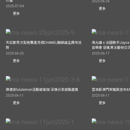
心靈
2025-06-26
2025-07-04
更多
更多
天后鄭秀文型格驚喜亮相CHANEL腕錶誕生周年派
馮允謙 x 法國歌手Joyce
對
音樂會 促進港法藝術交
2025-06-25
2025-06-17
更多
更多
陳健安lululemon活動做瑜伽 深情分享感動嘉賓
雲浩影澳門笨豬跳宣布8
2025-06-11
2025-06-11
更多
更多