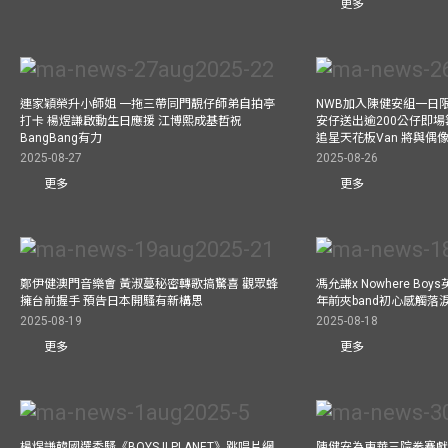
更多
連家穎榮升小師姐 一拖三帶同門靚仔師弟自拍亭
NWB加入陳健安組一日限定樂
打卡 楊煜謙啟動生日應援 江博熙成基哲祝
安仔送出逾200公仔即場
BangBang有力
追星天花板Van 將與
2025-08-27
2025-08-26
更多
更多
鄭伊健澳門音樂會 黃淑蔓秘密轉歌搞驚喜 觀眾蜂
馮允謙x Nowhere Bo
擁台前握手 預告日本開騷有新構思
年前夾band初心感觸落
2025-08-19
2025-08-18
更多
更多
楊煜謙韓國選秀騷《BOYS II PLANET》跳唱片網
陳健安為東華三院拳賽獻