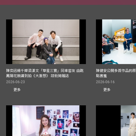
陳奕迅楊千嬅梁漢文「華星三寶」同車密友 由跳
陳健安公開多首作品的原始
鳳陽花鼓講到拍《大激想》 踎街揭雜誌
點害羞
2026-06-23
2026-06-16
更多
更多