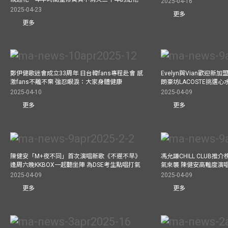
2025-04-16
2025-04-23
更多
更多
鄭伊健歌迷會成立33周年 日台韓fans專程赴會 感
Evelyn與Vian歡迎
激fans不離不棄 強忍眼淚：大家身體健康
朗豪坊LACOSTE挑選心
2025-04-10
2025-04-09
更多
更多
陳健安「M+夜不同」首次演唱新歌《不遲不早》
馮允謙CHILL CLUB
逢周六晚KKBOX一起聽坐陣 為DSE考生點唱打氣
氣來襲 陳健安高難度演
2025-04-09
2025-04-09
更多
更多