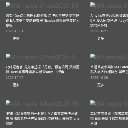
寰亞4GenZ生日開趴玩遊戲 江博熙打甩劉俊亨眼
Amy Lo首登台唱歌被
鏡 E人成基哲變話題機器 Nicolas願與最重要的人
DM 浸大同學仔破「Ja
慶祝
謙開戶外騷
2025-10-31
2025-10-27
更多
更多
叱咤記者會 馮允謙望攞「男金」報答公司 黃淑蔓
草蜢首次參與加MA Family 
撐10cm高跟鞋變高妹感受Amy Lo視角
跳入城大炸爆舞台 與學
2025-10-22
2025-10-20
更多
更多
NWB《給夢想家的一封信》MV 真實音樂傳承故
草蜢首度參與「超級草莓
事 吳浩康為林子祥留鬚銘記唱歌初心 麗英為fans
唱 日落美景伴觀眾熱情
寫歌
月餅