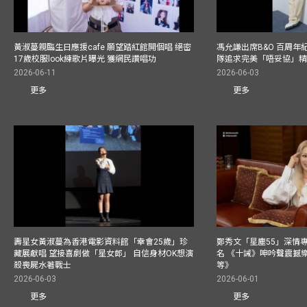
黃淑蔓親臨生日應援cafe 願望踏紅館開個唱 絕密
馮允謙出席B&O 百周年
17歲校服look練歌片曝光 獲網民讚唱功
隊追求完美「唔妥協」
2026-06-11
2026-06-03
更多
更多
壽星女黃淑蔓為香港電影資料館「幸會25歲」珍
鄭秀文「星塵55」深情
藏展獻唱 望接喜劇做「星女郎」 自信身材OK想演
名 《十誡》呻吟聲震撼樂壇
殺喪屍水著戰士
等》
2026-06-03
2026-06-01
更多
更多