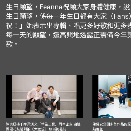
生日願望，Feanna祝願大家身體健康，
生日願望，係每一年生日都有大家（Fan
祝！」她表示出專輯、唱更多好歌和更多
每一天的願望，還高興地透露正籌備今年
歌。
陳奕迅楊千嬅梁漢文「華星三寶」同車密友 由跳
陳健安公開多首作品的原始
鳳陽花鼓講到拍《大激想》 踎街揭雜誌
點害羞