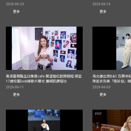
2026-06-23
2026-06-16
更多
更多
黃淑蔓親臨生日應援cafe 願望踏紅館開個唱 絕密
馮允謙出席B&O 百周年
17歲校服look練歌片曝光 獲網民讚唱功
隊追求完美「唔妥協」
2026-06-11
2026-06-03
更多
更多