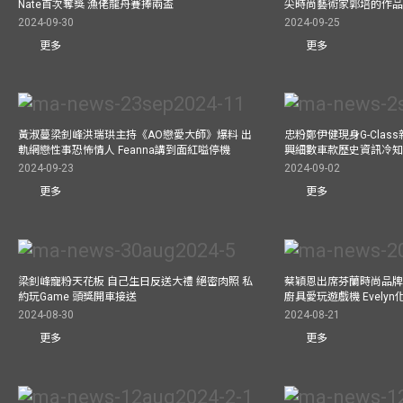
Nate首次奪獎 漁佬龍舟賽捧兩盃
尖時尚藝術家郭培的作
2024-09-30
2024-09-25
更多
更多
黃淑蔓梁釗峰洪瑞珙主持《AO戀愛大師》爆料 出
忠粉鄭伊健現身G-Clas
軌網戀性事恐怖情人 Feanna講到面紅嗌停機
興細數車款歷史資訊冷知
2024-09-23
2024-09-02
更多
更多
梁釗峰寵粉天花板 自己生日反送大禮 絕密肉照 私
蔡穎恩出席芬蘭時尚品牌Ma
約玩Game 頭獎開車接送
廚具愛玩遊戲機 Evely
2024-08-30
2024-08-21
更多
更多