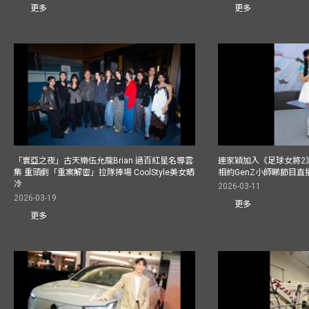
更多
更多
「寰亞之夜」古天樂伍允龍Brian 過百紅星名導雲
連家穎加入《足球女將2
集 重頭劇「重案解密」拉隊捧場 CoolStyle美女晒
相約GenZ小師睇節目直
冷
2026-03-11
2026-03-19
更多
更多