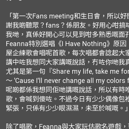
「第一次Fans meeting和生日會，所以
謝我啲聽眾？fans？係朋友。好用心咁搞
我哋，真係好開心可以見到咁多熟悉嘅面
Feanna特別選唱《I Have Nothing》
屋企練歌會唱呢首歌，每次唱都會諗起大
講中咗我想同大家講嘅說話，冇咗你哋我
尤其是第一句『Share my life, take me for
～ 'Cause I'll never change all my color
呢啲都係我想同佢哋講嘅說話，所以有時
歌，會喊到傻咗。不過今日有少少偶像包
緊張，只係有少少眼濕濕，未至於喊嘅。
除了唱歌，Feanna與大家玩估歌名遊戲