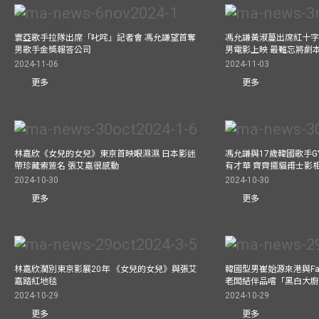
寰亞歌手拉隊出席「叱咤」記者會 馮允謙望首奪
馮允謙黃淑蔓出席紅十字會
男歌手金獎報答公司
男電影上映 最難忘將劇
2024-11-06
2024-11-03
更多
更多
林嘉欣《女兒的女兒》東京首映眼濕濕 日本影迷
馮允謙與17歲韓國歌手GY
帶珍藏索簽名 張艾嘉很感動
有才華 齊齊擺貓甫士影
2024-10-30
2024-10-30
更多
更多
林嘉欣濶別東京影展20年 《女兒的女兒》與張艾
韓國型男崔始源來港與Fa
嘉踏紅地毯
老闆結伴品嚐「黑白大
2024-10-29
2024-10-29
更多
更多