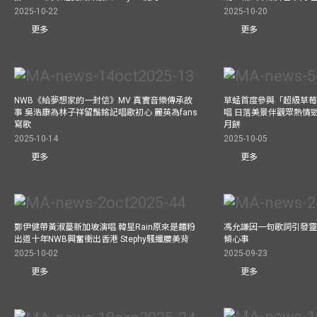
2025-10-22
2025-10-20
更多
更多
NWB《給夢想家的一封信》MV 真實音樂傳承故
草蜢首度參與「超級草莓
事 吳浩康為林子祥留鬚銘記唱歌初心 麗英為fans
唱 日落美景伴觀眾熱情
寫歌
月餅
2025-10-14
2025-10-05
更多
更多
鄭伊健帶黃淑蔓新加坡演唱 韓星Rain原來是麵粉
馮允謙因一句歌詞引發靈感
出道十年NWB興奮衝出香港 Stephy騷纖腰美背
傾心事
2025-10-02
2025-09-23
更多
更多