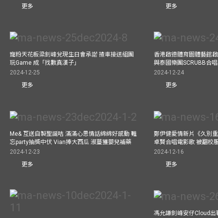
更多
更多
寵粉天花板梁釗峰兌現生日會承諾 揸車接送組團
香港啟德體育園體藝館啟
玩Game 成「找數真漢子」
與泰國樂團SCRUBB合
2024-12-25
2024-12-24
更多
更多
Me& 互送自製聖誕咭 滿滿心思情話綿綿好感動 難
鄭伊健愛情新片《久別重
忘party抽獎中伏 Vian捧大西瓜 淑蔓獲嬰兒補藥
卓賢合唱電影歌 被翻校
2024-12-23
2024-12-16
更多
更多
馮允謙釗峰安仔Cloud出戰9