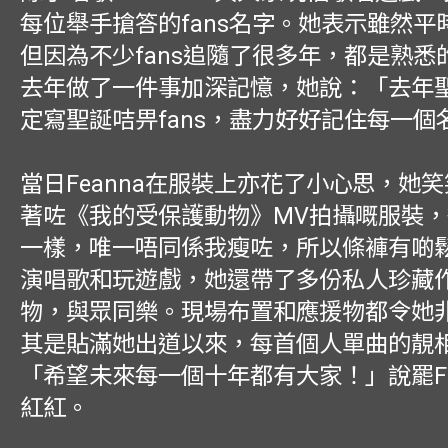
每位舉手搶答的fans名字。她表示雖然平
但因為不少fans追隨了很多年，都是熟悉
去年做了一件事加深記憶，她說：「去年
定寫聖誕咭畀fans，盡力好好記住每一個
當日Feanna在服裝上亦花了小心思，她
著咗《我的受保護動物》MV拍攝嘅服裝
一樣，唯一唔同係我瘦咗，所以條褲有啲鬆
演唱歌和玩遊戲，她還帶了多份私人珍藏
物，與眾同樂。現場布置和應援物都令她
其是貼滿她出道以來，每首個人單曲的靚
「希望未來每一個十年都有大家！」說罷Fe
紅紅。