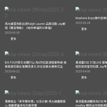
Nowhere Boys廣州
2025-05-28
馮允謙雲浩影出席Ralph Lauren 品牌活動 Jay獻
唱《聲音導航》《給你幸福所以幸福》
更多
2025-05-28
更多
BIG FOUR首次合體行山 為8月紅館演唱會熱身 揭
黃淑蔓DSE 打氣LIVE
張衞健百厭史激嬲梁漢文 許志安蘇永康食花生
唱到氣咳當特別版 Jay
2025-05-22
2025-04-30
更多
更多
惠康推出「食早餐呀惠」社區計劃 馮允謙盡顯愛
黃淑蔓邀請麗英為DSE考
心 鼓勵學童多吃均衡早餐
medley 期待合作炮製港