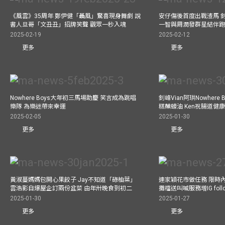
《風雲》35周年 鄭伊健「聶風」驚喜現身舞劇 說
安仔傷後首度出戰渣馬 
書人旦哥「文丑丑」招牌笑聲 觀眾一秒入魂
一智與周潤發群星結伴跑
2025-02-19
2025-02-12
更多
更多
Nowhere Boys大年初三馬場助慶 笑言成為跳唱
釗峰Vian阿珙Nowhere
樂隊 為樂迷帶來幸運
糕蘸蠔油 Ken祝腸道健
2025-02-05
2025-01-30
更多
更多
黃淑蔓媽媽包開心果餃子 Jay不知道「碌柚葉」
連家穎花市做任務 限時內
雲浩影自爆屋企訂兩份盆菜 由年卅晚食到初二
攤檔送叫喊服務增IG follo
2025-01-30
2025-01-27
更多
更多