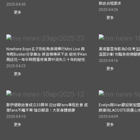
歌迷合唱要求
2025-04-30
2025-04-26
更多
更多
Nowhere Boys五子到旺角商場舉行Mini Live 與
黃淑蔓雲浩影為DSE考生開
年輕Busker分享舞台 將音樂傳承下去 結他手Ken
溫習計劃 勿臨急抱佛腳
親述花一年半時間重修黃貫中消失三十年的結他
2025-04-16
2025-04-23
更多
更多
鄭伊健歌迷會成立33周年 日台韓fans專程赴會 感
Evelyn與Vian歡迎
激fans不離不棄 強忍眼淚：大家身體健康
朗豪坊LACOSTE挑選心
2025-04-10
2025-04-09
更多
更多