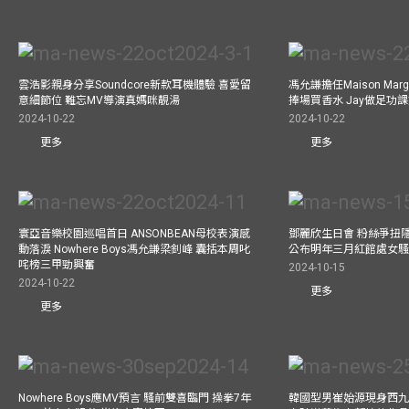
雲浩影親身分享Soundcore新款耳機體驗 喜愛留
馮允謙擔任Maison Marg
意細節位 難忘MV導演真媽咪靚湯
捧場買香水 Jay做足功
2024-10-22
2024-10-22
更多
更多
寰亞音樂校園巡唱首日 ANSONBEAN母校表演感
鄧麗欣生日會 粉絲爭扭
動落淚 Nowhere Boys馮允謙梁釗峰 囊括本周叱
公布明年三月紅館處女騷 
咤榜三甲勁興奮
2024-10-15
2024-10-22
更多
更多
Nowhere Boys應MV預言 騷前雙喜臨門 操拳7年
韓國型男崔始源現身西九