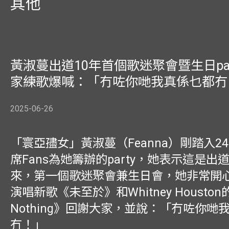
其他
黃淑蔓出道10年首個歌迷聚會暨生日par
家練歌爆喊：「冇咗你哋我真係乜都冇
2025-06-26
「寰亞孻女」黃淑蔓（Feanna）剛踏入2
席Fans為她籌辦的party，她表示這是出
來，第一個歌迷聚會兼生日會，她非常開
演唱新歌《未至於》和Whitney Houston的
Nothing》回謝大家，並說：「冇咗你哋
冇！」