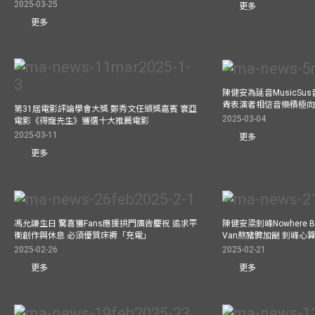
2025-03-25
更多
更多
陳健安為延音MusicSu
青表演者相信音樂積極
第31屆電影評論學會大獎 鄭秀文任頒獎嘉賓 寰亞
2025-03-04
電影《得寵先生》獲選十大推薦電影
2025-03-11
更多
更多
馮允謙生日 驚喜獲Fans應援拱門廣告慶祝 追求平
陳健安梁釗峰Nowhere 
衡創作與休息 必須優質床褥「充電」
Van熬豬髀加餸 釗峰心
2025-02-26
2025-02-21
更多
更多