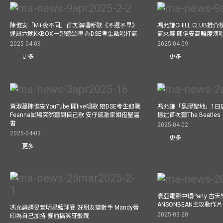
陳健安「M+夜不同」首次演唱新歌《不遲不早》
馮允謙CHILL CLUB
逢周六晚KKBOX一起聽坐陣 為DSE考生點唱打氣
氣來襲 陳健安高難度演
2025-04-09
2025-04-09
更多
更多
黃淑蔓陳健安YouTube 開live唱歌 陪DSE考生迎戰
馮允謙「黑膠聖地」1日
Feanna試場突然聽到自己歌 安仔感激家姐借屋溫
憶述首次聽The Beatles
書
2025-04-02
2025-04-03
更多
更多
寰亞電影中環Party 古天
ANSONBEAN主攻動作片 
馮允謙譚旻萱明星籃球賽 好朋友變對手 Mandy唇
2025-03-20
印為自己加持 賽前搞笑牙骹戰