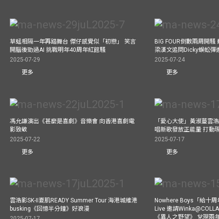
草蜢相隔一年再踏舞台 傑仔感覺似「初戀」 笑言
BIG FOUR倒數兩周開
開腦後勁過AI 挑戰明年40周年紅館騷
梁漢文追問Dicky蜈蚣
2025-07-29
2025-07-24
更多
更多
馮允謙演出《甚麼是喜劇》音樂會 向香港喜劇電
「愛心大使」黃淑蔓雲浩
影致敬
唱新歌發放正能量 打動
2025-07-22
2025-07-17
更多
更多
雲浩影SK-II夏肌READY Summer Tour 海港城維港
Nowhere Boys「給
busking《回憶半分鐘》好浪漫
Live 邀請Winka@CO
《異人之野望》 兌現兩
2025-07-17