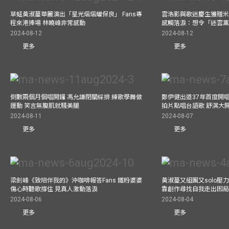
草蜢黃淑蔓華麗演出「星光熠熠耀保良」 Fans專
雲浩影與歌迷慶生獲贈米
程來港捧場 林曉峰非常感動
感觸落淚：想令「迷雲
2024-08-12
2024-08-12
更多
更多
倒數兩個月個唱開鑼 馮允謙閉關綵排 練歌學舞做
鄭伊健出道37年首度開唱
運動 笑言無腹肌就騷美腿
拍片點唱台語歌 舒淇大
2024-08-11
2024-08-07
更多
更多
梁釗峰《致陪伴我的》沖咖啡報答Fans 鐵粉婆婆
黃淑蔓又組團又solo壓
傷心時聽歌撐住 見真人激動落淚
靠創作尋找自我走出困
2024-08-06
2024-08-04
更多
更多