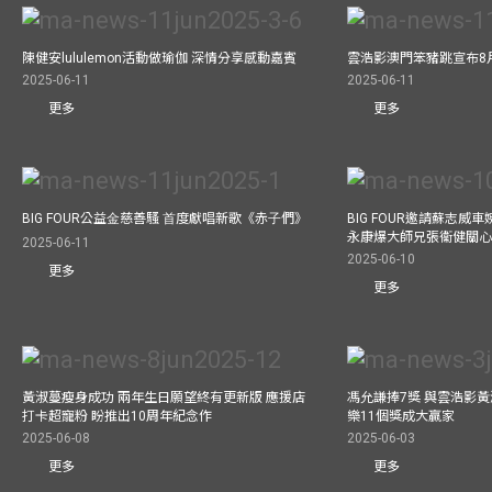
陳健安lululemon活動做瑜伽 深情分享感動嘉賓
雲浩影澳門笨豬跳宣布8
2025-06-11
2025-06-11
更多
更多
BIG FOUR公益⾦慈善騷 ⾸度獻唱新歌《赤⼦們》
BIG FOUR邀請蘇志威
永康爆大師兄張衞健關
2025-06-11
2025-06-10
更多
更多
黃淑蔓瘦身成功 兩年生日願望終有更新版 應援店
馮允謙捧7獎 與雲浩影
打卡超寵粉 盼推出10周年紀念作
樂11個獎成大贏家
2025-06-08
2025-06-03
更多
更多