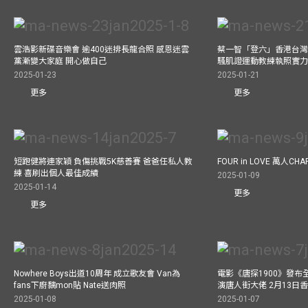
雲浩影新碟音樂會 逾400迷排長龍合照 感恩迷雲
蔡一智「登六」香港台灣生
黨漸變大家庭 開心做自己
騷肌證運動教練執照實力
2025-01-23
2025-01-21
更多
更多
短跑健將連家穎 負傷挑戰5K慈善賽 爸爸任私人教
FOUR in LOVE 萬人CHAR
練 喜刷出個人最佳成績
2025-01-09
2025-01-14
更多
更多
Nowhere Boys出道10周年 成立歌友會 Van為
電影《唐探1900》發布
fans下廚黐mon貼 Nate送肉照
演唐人街大佬 2月13日
2025-01-08
2025-01-07