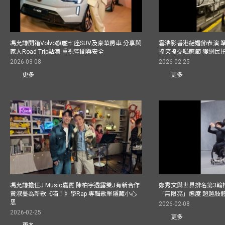
馮允謙開箱Volvo旗艦七座SUV及豪華房車 分享與
雲浩影香港結婚節表演 
家人Road Trip點滴 重視空間與安全
搞笑撩交嗌應節 獲網民
2026-03-08
2026-02-25
更多
更多
馮允謙擔任J Music嘉賓 陳柏宇透露雙J有新合作
鄭秀文與世界排名第3輪
黃淑蔓為新歌《喵！》學Rap 專輯歌單隱藏小心
「無限亮」態度 超越肢
思
2026-02-08
2026-02-25
更多