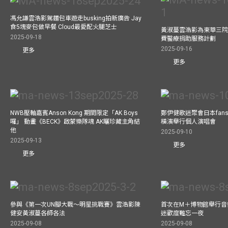
馮允謙雲浩影駕麵包車遊走busking拍新廣告 Jay
食5塊麥包做早餐 Cloud最愛配火腿芝士
黃淑蔓雲浩影為東華三院
2025-09-18
費醫療捐助服務計劃
2025-09-16
更多
更多
NWB壓軸嘉賓Anson Kong 期間限定「AK Boys
鄭伊健歌迷聚會日本fans
囉」 動畫《BECK》啟蒙樂隊魂 AK曬珍藏主角結
橫濱舉行個人演唱會
他
2025-09-10
2025-09-13
更多
更多
參與《第一次UN腳大戰～明星挑戰賽》雲浩影陳
首次在M＋博物館舉行音樂會
健安黃淑蔓各師各法
迷歡度難忘一夜
2025-09-08
2025-09-08