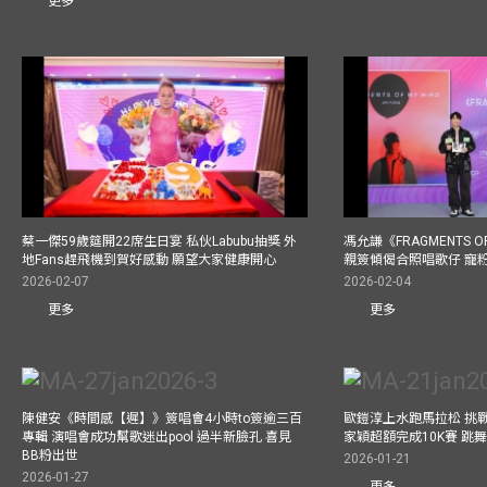
更多
蔡一傑59歲筵開22席生日宴 私伙Labubu抽獎 外
馮允謙《FRAGMENTS O
地Fans趕飛機到賀好感動 願望大家健康開心
親簽傾偈合照唱歌仔 寵粉
2026-02-07
2026-02-04
更多
更多
陳健安《時間感【遲】》簽唱會4小時to簽逾三百
歐鎧淳上水跑馬拉松 挑
專輯 演唱會成功幫歌迷出pool 過半新臉孔 喜見
家穎超額完成10K賽 跳
BB粉出世
2026-01-21
2026-01-27
更多