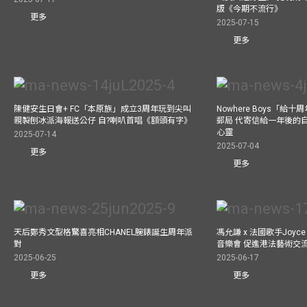
版《今期不流行》
更多
2025-07-15
更多
陳健安生日會+ FC「本原族」成立3周年玩到尖叫
Nowhere Boys「給
親製刨冰派海報送公仔 自?喇叭首唱《額頭有字》
郵局 代寄信給一年後的自
心靈
2025-07-14
2025-07-04
更多
更多
天后鄭秀文型格驚喜亮相CHANEL腕錶誕生周年派
馮允謙 x 法國歌手Joyce
對
音樂會 促進港法藝術交
2025-06-25
2025-06-17
更多
更多