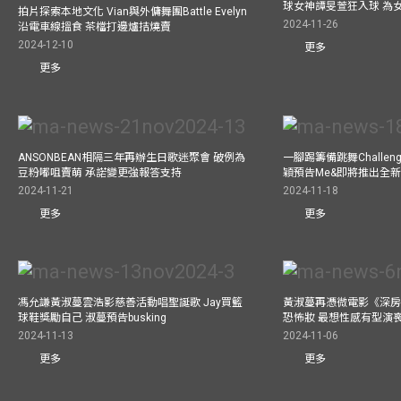
球女神譚旻萱狂入球 為女
拍片探索本地文化 Vian與外傭舞團Battle Evelyn
2024-11-26
沿電車線搵食 茶檔打邊爐拮燒賣
2024-12-10
更多
更多
ANSONBEAN相隔三年再辦生日歌迷聚會 破例為
一腳踢籌備跳舞Challen
豆粉嘟咀賣萌 承諾變更強報答支持
穎預告Me&即將推出全
2024-11-21
2024-11-18
更多
更多
馮允謙黃淑蔓雲浩影慈善活動唱聖誕歌 Jay買籃
黃淑蔓再憑微電影《深房
球鞋獎勵自己 淑蔓預告busking
恐怖妝 最想性感有型演
2024-11-13
2024-11-06
更多
更多