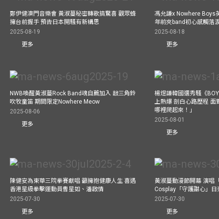
鄭伊健澳門音樂會 黃淑蔓秘密轉歌搞驚喜 觀眾蜂
馮允謙x Nowhere Bo
擁台前握手 預告日本開騷有新構思
年前夾band初心感觸落
2025-08-19
2025-08-18
更多
更多
NWB喚醒黃淑蔓Rock Band魂自薦加入 敲三角鈴
楊煜謙韓國選秀騷《BOYS 
吹牧童笛 期間限定Nowhere Meow
上熱爆 剖白心路歷程 
哪裡爬起來！」
2025-08-06
2025-08-01
更多
更多
陳健安為東華三院拳賽獻唱 籲擁抱健康人生 喜遇
黃淑蔓動漫節開幕 演唱
香港星級拳擊運動員曹星如、潘啟情
Cosplay「守護甜心」
2025-07-30
2025-07-30
更多
更多