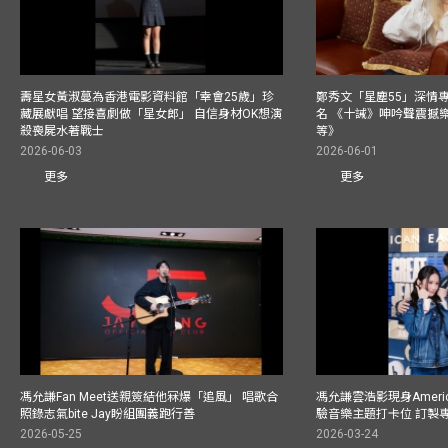
壽星女黃淑蔓為香港電影資料館「幸會25歲」珍
鄭秀文「星塵55」深情
藏展獻唱 望接喜劇做「星女郎」 自信身材OK想演
名 《十誡》呻吟聲震撼樂壇
殺喪屍水著戰士
等》
2026-06-03
2026-06-01
更多
更多
馮允謙Fan Meet送親簽結他冧爆「追風」 唱歌合
馮允謙雲浩影現身America
照錄志氣bite Jay盼組團義跑行善
驗音樂主題打卡位 訂製
2026-05-25
2026-03-24