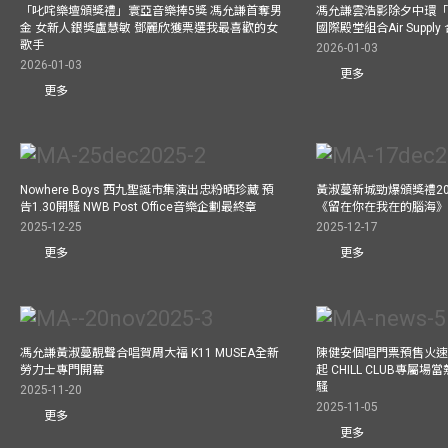
「叱咤樂壇頒獎禮」寰亞音樂捧5獎 馮允謙首奪男
馮允謙雲浩影除夕中環「
金 女新人銀獎盧慧敏 鄧麗欣獲票選我最喜歡的女
國際殿堂組合Air Suppl
歌手
2026-01-03
2026-01-03
更多
更多
Nowhere Boys 西九聖誕市集演出忠粉晒珍藏 預
黃淑蔓新城勁爆頒獎禮20
告1.30開騷 NWB Post Office音樂企劃最終章
《留在你在我在的腦海
2025-12-25
2025-12-17
更多
更多
馮允謙黃淑蔓靚聲合唱賀周大福 K11 MUSEA全新
陳健安個唱門票預售火
勞力士專門開幕
起 CHILL CLUB專屬
騷
2025-11-20
2025-11-05
更多
更多