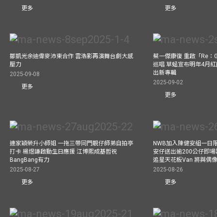
更多
更多
鄒凱光余迪偉麥沛東合作 雲浩影再演舞台劇大感
蔡一傑康復 重啟「Re：G
壓力
巡唱 草蜢宣布明年4月紅
出新專輯
2025-09-08
2025-09-02
更多
更多
連家穎榮升小師姐 一拖三帶同門靚仔師弟自拍亭
NWB加入陳健安組一日限定樂
打卡 楊煜謙啟動生日應援 江博熙成基哲祝
安仔送出逾200公仔即場
BangBang有力
追星天花板Van 將與
2025-08-27
2025-08-26
更多
更多