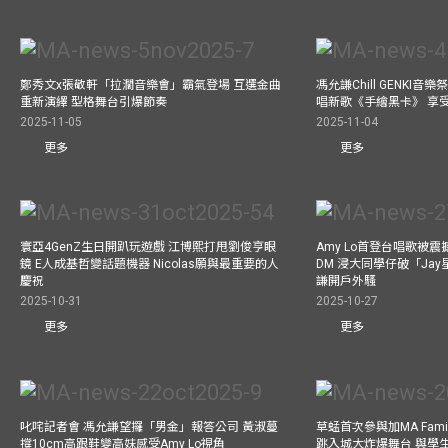
鄭秀文x張敬軒「拉濶音樂會」霸氣登場 互選金曲
馮允謙Chill GENKI音
重新演繹 型格舞台引爆節奏
唱新歌《手繪黑卡》 享
2025-11-05
2025-11-04
更多
更多
寰亞4GenZ生日開趴玩遊戲 江博熙打甩劉俊亨眼
Amy Lo首登台唱歌被
鏡 E人成基哲變話題機器 Nicolas願與最重要的人
DM 浸大同學仔破「Ja
慶祝
謙開戶外騷
2025-10-31
2025-10-27
更多
更多
叱咤記者會 馮允謙望攞「男金」報答公司 黃淑蔓
草蜢首次參與加MA Family 
撐10cm高跟鞋變高妹感受Amy Lo視角
跳入城大炸爆舞台 與學