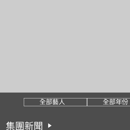
鄭秀文（Sammi）昨晚在啟德主場館舉
場，壓軸嘉賓「歡哥」黃子華，全場驚喜
博士、《夜王》導演吳煒倫、「Ace」何
芳」蔡蕙琪、「煲煲」楊偲泳、「結衣」
「MiMi」廖子瑜和「太子峰」盧鎮業，
馬天佑等捧場，VIP區星光熠熠。
2026-07-13
全部藝人
全部年份
集團新聞