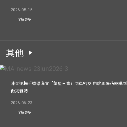
2026-05-15
了解更多
其他
陳奕迅楊千嬅梁漢文「華星三寶」同車密友 由跳鳳陽花鼓講到
街揭雜誌
2026-06-23
了解更多