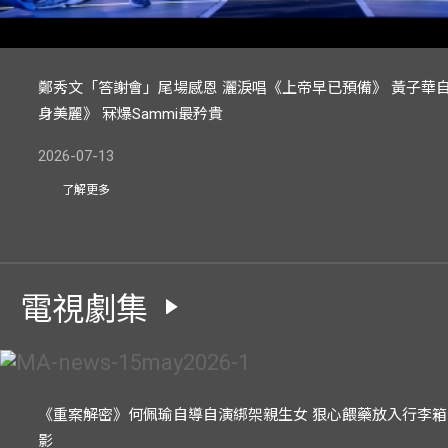
鄭秀文「答謝會」尾場感恩 灑淚唱《上帝早已預備》 黃子華
身美麗》 冧爆Sammi最矜貴
2026-07-13
了解更多
電視劇集
《重案解密》何佩瑜自導自演綁架親生女 狠心餵藥放入行李箱 
影