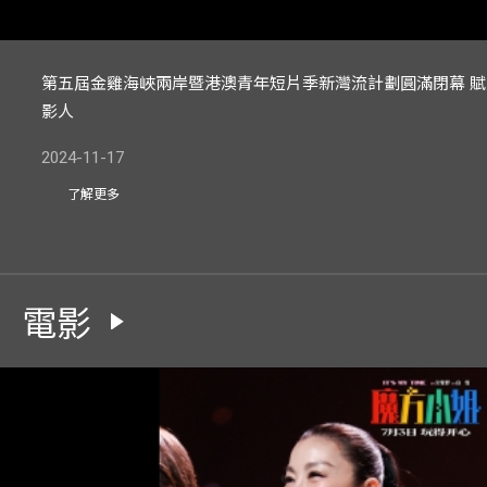
第五屆金雞海峽兩岸暨港澳青年短片季新灣流計劃圓滿閉幕 賦
影人
2024-11-17
了解更多
電影