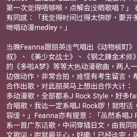
第一次觉得唔够喉，点解会没晒歌唱？」 
有同感：「我觉得时间过得太快啰，要开
哋唱动漫medley。」
当晚Feanna跟丽英连气唱出《动物横町
叔》、《美少女战士》、《钢之鍊金术师
的《多啦A梦》等等大热动漫歌曲，两人
边做动作，非常合拍，难怪有考生留言，
合作出歌，对此丽英马上想出合作大计：
多动漫歌，全部都系J Rock Style，好多f
合唱歌，我谂一定系唱J Rock啰！就咁
容缓。」Feanna亦有提意：「虽然系唱J 
系一首广东话歌，中间穿插日文，由我同
文歌词，咁就最开心，好嘞！已经谂完，