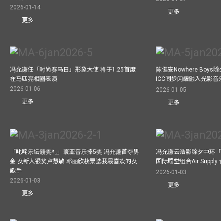
2026-01-14
更多
更多
冯允谦任「时尚赛马日」形象大使 将于1.25首度
陈健安Nowhere Boy
在马匹亮相圈表演
ICC同步闪耀融入光影音
2026-01-06
2026-01-05
更多
更多
「叱咤乐坛颁奖礼」寰亚音乐捧5奖 冯允谦首夺男
冯允谦云浩影除夕中环「
金 女新人银奖卢慧敏 邓丽欣获票选我最喜欢的女
国际殿堂组合Air Suppl
歌手
2026-01-03
2026-01-03
更多
更多