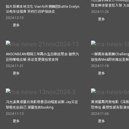
球女神谭旻萱狂入球 为女
拍片探索本地文化 Vian与外佣舞团Battle Evelyn
沿电车缐搵食 茶档打边炉拮烧卖
2024-11-26
2024-12-10
更多
更多
ANSONBEAN相隔三年再办生日歌迷聚会 破例为
一脚踢筹备跳舞Challen
豆粉嘟咀卖萌 承诺变更强报答支持
颖预告Me&即将推出全
2024-11-21
2024-11-18
更多
更多
冯允谦黄淑蔓云浩影慈善活动唱圣诞歌 Jay买篮
黄淑蔓再凭微电影《深房
球鞋奖励自己 淑蔓预告busking
恐怖妆 最想性感有型演
2024-11-13
2024-11-06
更多
更多