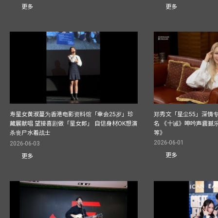
更多
更多
寿星女黄淑蔓为香港电影资料馆「幸会25岁」珍
郑秀文「星尘55」深情
藏展献唱 望接喜剧做「星女郎」 自信身材OK想演
名 《十诫》呻吟声震撼乐坛
杀丧尸水着战士
等》
2026-06-01
2026-06-03
更多
更多