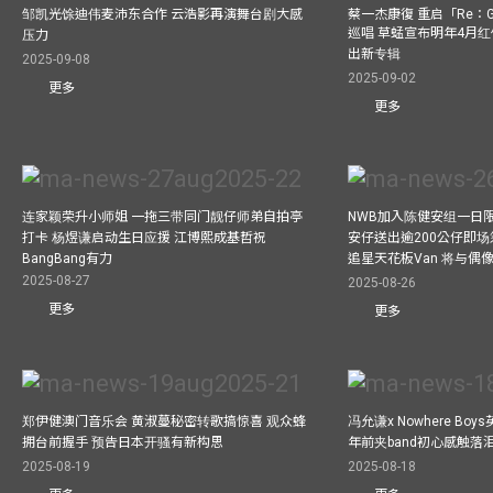
邹凯光馀迪伟麦沛东合作 云浩影再演舞台剧大感
蔡一杰康復 重启「Re：G
巡唱 草蜢宣布明年4月红
压力
出新专辑
2025-09-08
2025-09-02
更多
更多
连家颖荣升小师姐 一拖三带同门靓仔师弟自拍亭
NWB加入陈健安组一日限定乐
打卡 杨煜谦启动生日应援 江博熙成基哲祝
安仔送出逾200公仔即场
BangBang有力
追星天花板Van 将与
2025-08-27
2025-08-26
更多
更多
郑伊健澳门音乐会 黄淑蔓秘密转歌搞惊喜 观众蜂
冯允谦x Nowhere Bo
拥台前握手 预告日本开骚有新构思
年前夹band初心感触落
2025-08-19
2025-08-18