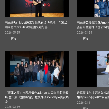
冯允谦Fan Meet送亲签结他冧爆「追风」 唱歌合
冯允谦云浩影现身America
照录志气bite Jay盼组团义跑行善
验音乐主题打卡位 订制
2026-05-25
2026-03-24
更多
更多
「寰亚之夜」古天乐伍允龙Brian 过百红星名导云
连家颖加入《足球女将2
集 重头剧「重案解密」拉队捧场 CoolStyle美女晒
相约GenZ小师睇节目直
冷
2026-03-11
2026-03-19
更多