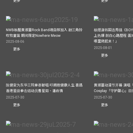
更多
更多
NWB唤醒黄淑蔓Rock Band魂自荐加入 敲三角铃
杨煜谦韩国选秀骚《BOYS 
吹牧童笛 期间限定Nowhere Meow
上热爆 剖白心路歷程 
哪里爬起来！」
2025-08-06
2025-08-01
更多
更多
陈健安为东华三院拳赛献唱 吁拥抱健康人生 喜遇
黄淑蔓动漫节开幕 演唱
香港星级拳击运动员曹星如、潘启情
Cosplay「守护甜心」
2025-07-30
2025-07-30
更多
更多