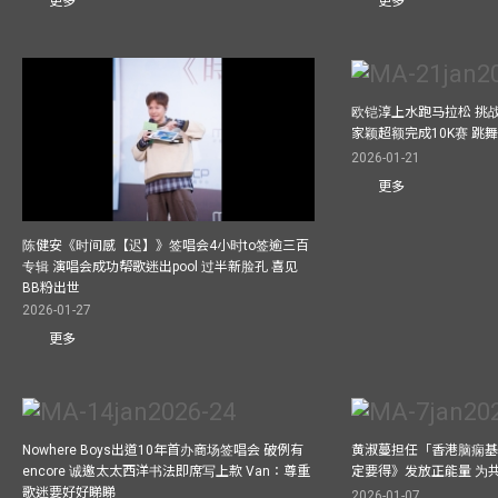
更多
更多
欧铠淳上水跑马拉松 挑
家颖超额完成10K赛 跳
2026-01-21
更多
陈健安《时间感【迟】》签唱会4小时to签逾三百
专辑 演唱会成功帮歌迷出pool 过半新脸孔 喜见
BB粉出世
2026-01-27
更多
Nowhere Boys出道10年首办商场签唱会 破例有
黄淑蔓担任「香港脑痫基
encore 诚邀太太西洋书法即席写上款 Van：尊重
定要得》发放正能量 为
歌迷要好好睇睇
2026-01-07