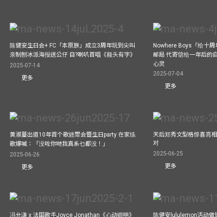
陈健安生日会+ FC「本原族」成立3周年玩到尖叫
Nowhere Boys「给
亲制刨冰派海报送公仔 自?喇叭首唱《额头有字》
邮局 代寄信给一年后的自
心灵
2025-07-14
2025-07-04
更多
更多
黄淑蔓出道10年首个歌迷聚会暨生日party 在家练
天后郑秀文型格惊喜亮相C
对
歌爆喊：「没咗你哋我真系乜都没！」
2025-06-25
2025-06-26
更多
更多
冯允谦 x 法国歌手Joyce Jonathan《心动迴响》
陈健安lululemon活