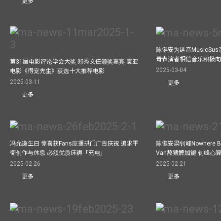
更多
陈健安为延音MusicSu
青表演者相信音乐积极
第31届电影评论学会大奖 郑秀文任颁奖嘉宾 寰亚
2025-03-04
电影《得宠先生》获选十大推荐电影
2025-03-11
更多
更多
冯允谦生日 惊喜获Fans应援拱门广告庆祝 追求平
陈健安梁钊峰Nowhere 
衡创作与休息 必须优质床褥「充电」
Van熬猪髀加餸 钊峰心
2025-02-26
2025-02-21
更多
更多