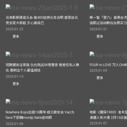
云浩影新碟音乐会 逾400迷排长龙合照 感恩迷云
蔡一智「登六」香港台湾生
党渐变大家庭 开心做自己
骚肌证运动教练执照实力
2025-01-23
2025-01-21
更多
更多
短跑健将连家颖 负伤挑战5K慈善赛 爸爸任私人教
FOUR in LOVE 万人CHAR
练 喜刷出个人最佳成绩
2025-01-09
2025-01-14
更多
更多
Nowhere Boys出道10周年 成立歌友会 Van为
电影《唐探1900》发布
fans下厨黐mon贴 Nate送肉照
演唐人街大佬 2月13日
2025-01-07
2025-01-08