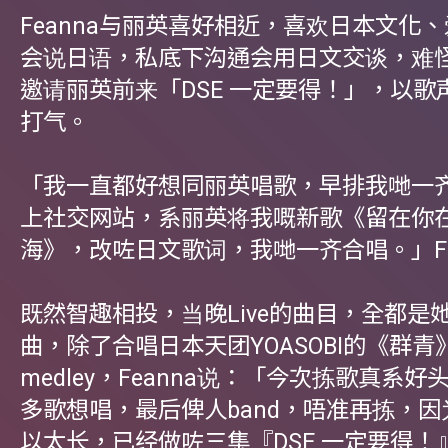
Feanna与丽英喜好相近，喜欢日本文化
会说日语，私底下沟通会用日文交谈，难怪F
邀请丽英前来「DSE 一定要得！」，以歌
打气。
「我一直都好想同丽英唱歌，早排我哋一
上社交网站，系丽英将我嘅新歌《留在你
海》，改咗日文歌词，我哋一齐合唱。」Fe
既然智趣相投，当晚Live的曲目，全都是
曲，除了合唱日本天团YOASOBI的《群
medley，Feanna说：「今次拣歌真系
多歌想唱，最后俾人band，唔准再拣，因为
以太长，已经做咗三集『DSE 一定要得！