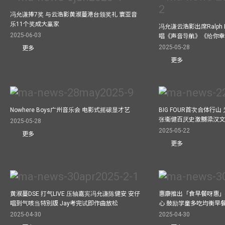
冯允谦捧7奖 与云浩影黄淑蔓港台颁奖礼 寰亚音
乐11个奖成大赢家
冯允谦云浩影出席Ralph L
2025-06-03
唱《声音导航》《给你
2025-05-28
更多
更多
Nowhere Boys广州音乐会 电影式摇磙显才艺
BIG FOUR首次合体行
张衞健百厌史激嬲梁汉文
2025-05-28
2025-05-22
更多
更多
黄淑蔓DSE 打气LIVE 压轴嘉宾冯允谦陈健安 安仔
惠康推出「食早餐呀惠」
唱到气咳当特別版 Jay考完试即作曲放松
心 鼓励学童多吃均衡早
2025-04-30
2025-04-30