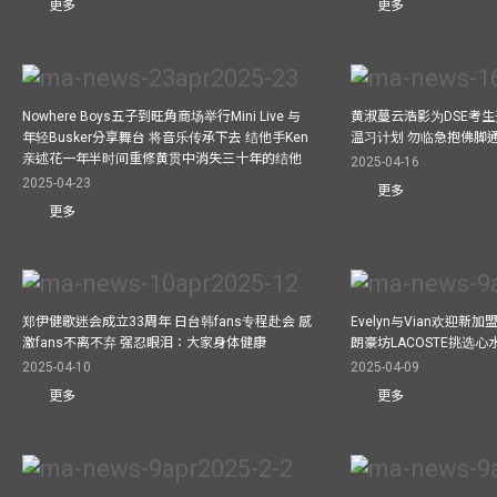
更多
更多
Nowhere Boys五子到旺角商场举行Mini Live 与
黄淑蔓云浩影为DSE考生开
年轻Busker分享舞台 将音乐传承下去 结他手Ken
温习计划 勿临急抱佛脚
亲述花一年半时间重修黄贯中消失三十年的结他
2025-04-16
2025-04-23
更多
更多
郑伊健歌迷会成立33周年 日台韩fans专程赴会 感
Evelyn与Vian欢迎
激fans不离不弃 强忍眼泪：大家身体健康
朗豪坊LACOSTE挑选心
2025-04-10
2025-04-09
更多
更多