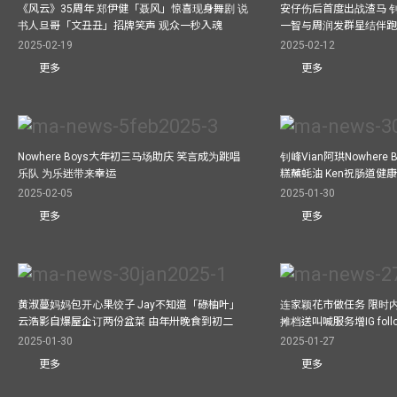
《风云》35周年 郑伊健「聂风」惊喜现身舞剧 说
安仔伤后首度出战渣马 
书人旦哥「文丑丑」招牌笑声 观众一秒入魂
一智与周润发群星结伴跑
2025-02-19
2025-02-12
更多
更多
Nowhere Boys大年初三马场助庆 笑言成为跳唱
钊峰Vian阿珙Nowhere
乐队 为乐迷带来幸运
糕蘸蚝油 Ken祝肠道健
2025-02-05
2025-01-30
更多
更多
黄淑蔓妈妈包开心果饺子 Jay不知道「碌柚叶」
连家颖花市做任务 限时内
云浩影自爆屋企订两份盆菜 由年卅晚食到初二
摊档送叫喊服务增IG follo
2025-01-30
2025-01-27
更多
更多