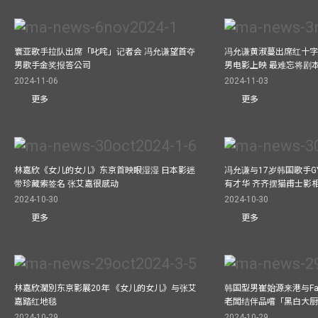
寰亚歌手拉队出席「叱咤」记者会 冯允谦望首夺
冯允谦黄淑蔓出席红十字会
男歌手金奖报答公司
男电影上映 最难忘将剧
2024-11-06
2024-11-03
更多
更多
林嘉欣《女儿的女儿》东京首映眼湿湿 日本影迷
冯允谦与17岁韩国歌手GY
带珍藏索签名 张艾嘉很感动
有才华 齐齐摆猫甫士影
2024-10-30
2024-10-30
更多
更多
林嘉欣濶別东京影展20年 《女儿的女儿》与张艾
韩国型男崔始源来港与Fa
嘉踏红地毯
老闆结伴品嚐「黑白大
2024-10-29
2024-10-29