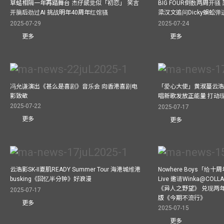
草蜢相隔一年再踏舞台 杰仔感觉似「初恋」 笑言
BIG FOUR倒数两周开
开脑后劲过AI 挑战明年40周年红馆骚
梁汉文追问Dicky蜈蚣
2025-07-29
2025-07-24
更多
更多
冯允谦演出《甚么是喜剧》音乐会 向香港喜剧电
「爱心大使」黄淑蔓云浩
影致敬
唱新歌发放正能量 打动
2025-07-22
2025-07-17
更多
更多
云浩影SK-II夏肌READY Summer Tour 海港城维港
Nowhere Boys「给
busking《回忆半分钟》好浪漫
Live 邀请Winka@CO
《异人之野望》 兑现两
2025-07-17
版《今期不流行》
更多
2025-07-15
更多