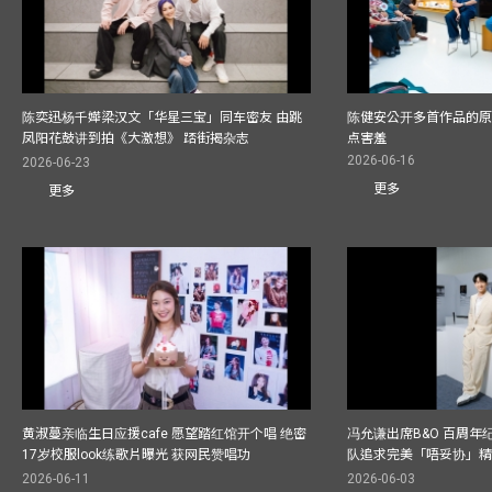
陈奕迅杨千嬅梁汉文「华星三宝」同车密友 由跳
陈健安公开多首作品的原始
凤阳花鼓讲到拍《大激想》 踎街揭杂志
点害羞
2026-06-16
2026-06-23
更多
更多
黄淑蔓亲临生日应援cafe 愿望踏红馆开个唱 绝密
冯允谦出席B&O 百周年
17岁校服look练歌片曝光 获网民赞唱功
队追求完美「唔妥协」
2026-06-11
2026-06-03