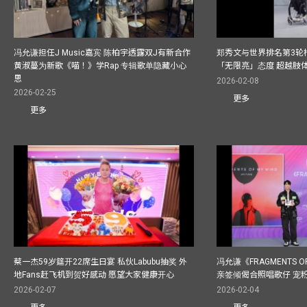
冯允谦担任J Music嘉宾 陈柏宇透露双J有新合作
郑秀文与世界排名第3轮
黄淑蔓为新歌《喵！》学Rap 专辑歌单隐藏小心
「无限亮」态度 超越肢
思
2026-02-08
2026-02-25
更多
更多
蔡一杰59岁筵开22席生日宴 私伙Labubu抽奖 外
冯允谦《FRAGMENTS O
地Fans赶飞机到贺好感动 愿望大家健康开心
亲签倾偈合照唱歌仔 宠粉
2026-02-07
2026-02-04