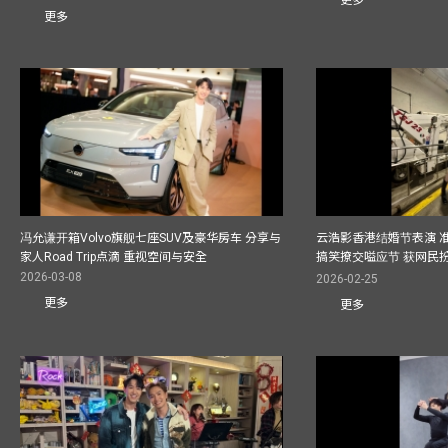
更多
冯允谦开箱Volvo旗舰七座SUV及豪华房车 分享与
云浩影香港结婚节表演 
家人Road Trip点滴 重视空间与安全
搞笑撩交嗌应节 获网民
2026-03-08
2026-02-25
更多
更多