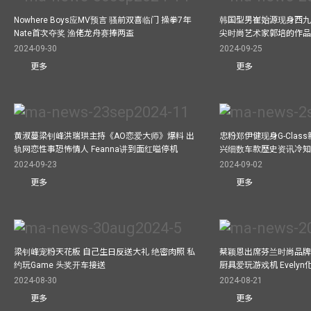
Nowhere Boys应MV预言 骚前双喜临门 操拳7年
韩国型男崔始源现身西九
Nate首次夺奖 渔佬龙舟赛捧两盃
尖时尚艺术家郭培的作
2024-09-30
2024-09-25
更多
更多
黄淑蔓梁钊峰洪瑞珙主持《AO恋爱大师》爆料 出
忠粉郑伊健现身G-Clas
轨网恋性事恐怖情人 Feanna讲到面红嗌停机
兴细数车款歷史资讯冷知
2024-09-23
2024-09-02
更多
更多
梁钊峰宠粉天花板 自己生日反送大礼 绝密肉照 私
蔡颖恩出席芬兰时尚品牌Ma
约玩Game 头奖开车接送
厨具爱玩游戏机 Evely
2024-08-30
2024-08-21
更多
更多