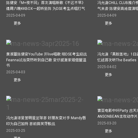
陈健安「M+夜不同」首次演唱新歌《不迟不早》
冯允谦CHILL CLUB
逢周六晚KKBOX一起听坐阵 为DSE考生点唱打气
气来袭 陈健安高难度演
2025-04-09
2025-04-09
更多
更多
黄淑蔓陈健安YouTube 开live唱歌 陪DSE考生迎战
冯允谦「黑胶圣地」1日
Feanna试场突然听到自己歌 安仔感激家姐借屋温
忆述首次听The Beatles
书
2025-04-02
2025-04-03
更多
更多
寰亚电影中环Party 古天
ANSONBEAN主攻动作片 
冯允谦谭旻萱明星篮球赛 好朋友变对手 Mandy唇
2025-03-20
印为自己加持 赛前搞笑牙骹战
2025-03-25
更多