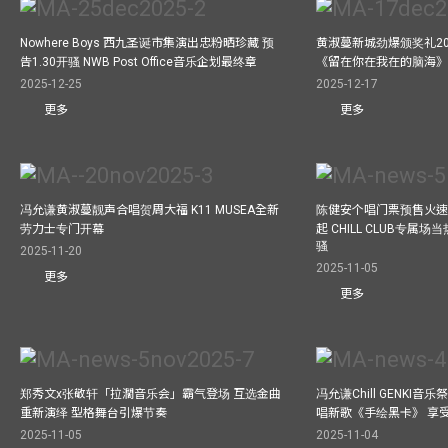
Nowhere Boys 西九圣诞市集演出忠粉晒珍藏 预
黄淑蔓新城劲爆颁奖礼20
告1.30开骚 NWB Post Office音乐企划最终章
《留在你在我在的脑海
2025-12-25
2025-12-17
更多
更多
冯允谦黄淑蔓靓声合唱贺周大福 K11 MUSEA全新
陈健安个唱门票预售火
劳力士专门开幕
起 CHILL CLUB专属
骚
2025-11-20
2025-11-05
更多
更多
郑秀文x张敬轩「拉濶音乐会」霸气登场 互选金曲
冯允谦Chill GENKI音
重新演绎 型格舞台引爆节奏
唱新歌《手绘黑卡》 享
2025-11-05
2025-11-04