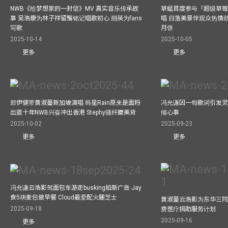
NWB《给梦想家的一封信》MV 真实音乐传承故
草蜢首度参与「超级草莓
事 吴浩康为林子祥留鬚铭记唱歌初心 丽英为fans
唱 日落美景伴观众热情
写歌
月饼
2025-10-14
2025-10-05
更多
更多
郑伊健带黄淑蔓新加坡演唱 韩星Rain原来是面粉
冯允谦因一句歌词引发灵感
出道十年NWB兴奋冲出香港 Stephy骚纤腰美背
倾心事
2025-10-02
2025-09-23
更多
更多
冯允谦云浩影驾面包车游走busking拍新广告 Jay
食5块麦包做早餐 Cloud最爱配火腿芝士
黄淑蔓云浩影为东华三院
2025-09-18
费医疗捐助服务计划
2025-09-16
更多