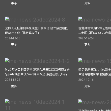
更多
更多
宠粉天花板梁钊峰兑现生日会承诺 揸车接送组团
香港启德体育园体艺馆启
玩Game 成「找数真汉子」
与泰国乐团SCRUBB合
2024-12-25
2024-12-24
更多
更多
Me& 互送自制圣诞咭 满满心思情话绵绵好感动 难
郑伊健爱情新片《久別重
忘party抽奖中伏 Vian捧大西瓜 淑蔓获婴儿补药
卓贤合唱电影歌 被翻校
2024-12-23
2024-12-16
更多
更多
冯允谦钊峰安仔Cloud出战9