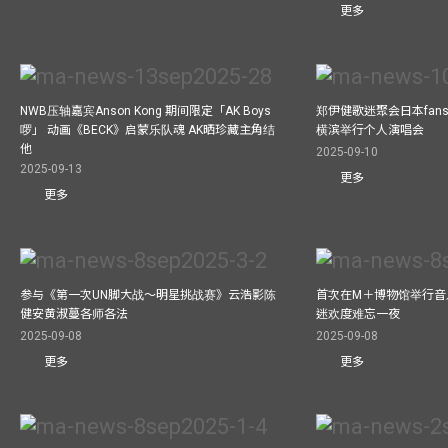
更多
NWB压轴嘉宾Anson Kong 期间限定「AK Boys
郑伊健歌迷聚会日本fans
啰」 动画《BECK》启蒙乐队魂 AK晒珍藏主角结
横滨举行个人演唱会
他
2025-09-10
2025-09-13
更多
更多
参与《第一次UN脚大战～明星挑战赛》云浩影陈
首次在M＋博物馆举行音乐会
健安黄淑蔓各师各法
迷欢度难忘一夜
2025-09-08
2025-09-08
更多
更多