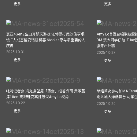
更多
更多
寰亚4GenZ生日开趴玩游戏 江博熙打甩刘俊亨眼
Amy Lo首登台唱歌被
镜 E人成基哲变话题机器 Nicolas愿与最重要的人
DM 浸大同学仔破「Ja
庆祝
谦开户外骚
2025-10-31
2025-10-27
更多
更多
叱咤记者会 冯允谦望攞「男金」报答公司 黄淑蔓
草蜢首次参与加MA Family 
撑10cm高跟鞋变高妹感受Amy Lo视角
跳入城大炸爆舞台 与学
2025-10-22
2025-10-20
更多
更多