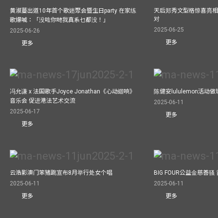
黄淑蔓出道10年首个歌迷聚会暨生日party 在家练
天后郑秀文型格惊喜亮相C
对
歌爆喊：「没咗你哋我真系乜都没！」
2025-06-25
2025-06-26
更多
更多
冯允谦 x 法国歌手Joyce Jonathan《心动迴响》
陈健安lululemon活
音乐会 促进港法艺术交流
2025-06-11
2025-06-17
更多
更多
云浩影澳门笨猪跳宣布8月举行处女个唱
BIG FOUR公益⾦慈善
2025-06-11
2025-06-11
更多
更多