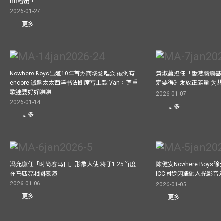
BB粉出世
2026-01-27
更多
Nowhere Boys出道10年首办商场签唱会 破例有
黄淑蔓担任「香港脑痫基
encore 诚邀太太西洋书法即席写上款 Van：尊重
定要得》发放正能量 为
歌迷要好好睇睇
2026-01-07
2026-01-14
更多
更多
冯允谦任「时尚赛马日」形象大使 将于1.25首度
陈健安Nowhere Boy
在马匹亮相圈表演
ICC同步闪耀融入光影音
2026-01-06
2026-01-05
更多
更多