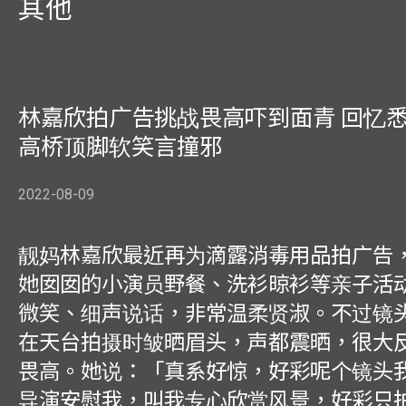
其他
林嘉欣拍广告挑战畏高吓到面青 回忆
高桥顶脚软笑言撞邪
2022-08-09
靓妈林嘉欣最近再为滴露消毒用品拍广告
她囡囡的小演员野餐、洗衫晾衫等亲子活
微笑、细声说话，非常温柔贤淑。不过镜
在天台拍摄时皱晒眉头，声都震晒，很大
畏高。她说：「真系好惊，好彩呢个镜头
导演安慰我，叫我专心欣赏风景，好彩只