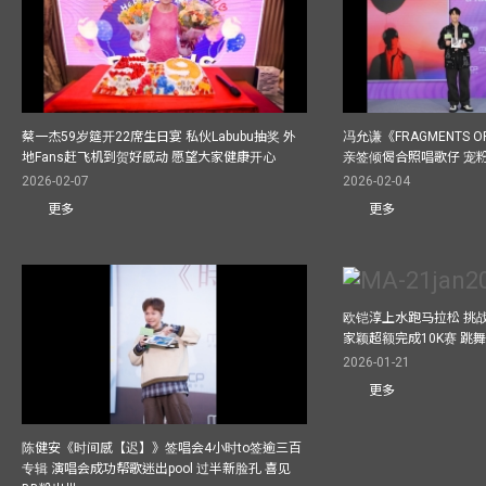
蔡一杰59岁筵开22席生日宴 私伙Labubu抽奖 外
冯允谦《FRAGMENTS O
地Fans赶飞机到贺好感动 愿望大家健康开心
亲签倾偈合照唱歌仔 宠粉
2026-02-07
2026-02-04
更多
更多
欧铠淳上水跑马拉松 挑
家颖超额完成10K赛 跳
2026-01-21
更多
陈健安《时间感【迟】》签唱会4小时to签逾三百
专辑 演唱会成功帮歌迷出pool 过半新脸孔 喜见