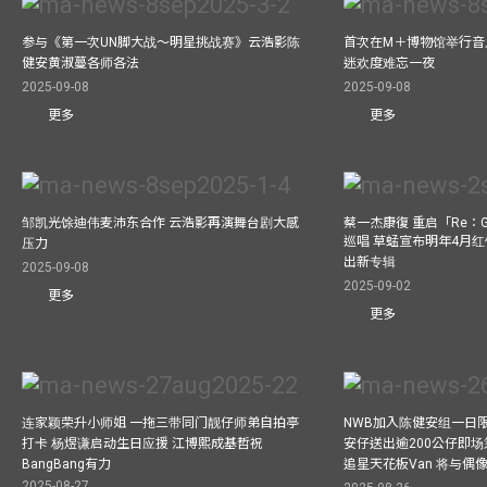
参与《第一次UN脚大战～明星挑战赛》云浩影陈
首次在M＋博物馆举行音乐会
健安黄淑蔓各师各法
迷欢度难忘一夜
2025-09-08
2025-09-08
更多
更多
邹凯光馀迪伟麦沛东合作 云浩影再演舞台剧大感
蔡一杰康復 重启「Re：G
巡唱 草蜢宣布明年4月红
压力
出新专辑
2025-09-08
2025-09-02
更多
更多
连家颖荣升小师姐 一拖三带同门靓仔师弟自拍亭
NWB加入陈健安组一日限定乐
打卡 杨煜谦启动生日应援 江博熙成基哲祝
安仔送出逾200公仔即场
BangBang有力
追星天花板Van 将与
2025-08-27