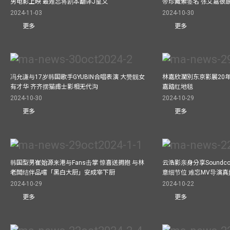
男电影上映 最难忘将剧本翻译J星文
带珍藏索签名 张艾嘉很
2024-11-03
2024-10-30
更多
更多
冯允谦与17岁韩国歌手GYUBIN合唱表演 大赞靓女
林嘉欣濶別东京影展20
有才华 齐齐摆猫甫士影相无代沟
嘉踏红地毯
2024-10-30
2024-10-29
更多
更多
韩国型男崔始源来港与Fans击掌 惊喜送拥抱 与林
云浩影亲身分享Soundc
老闆结伴品嚐「黑白大厨」安成宰下厨
意细节位 难忘MV导演
2024-10-29
2024-10-22
更多
更多