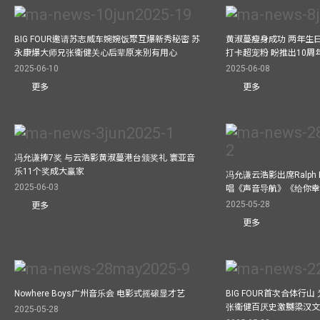
BIG FOUR邀请苏志威车婉婉饭聚互爆新秀秘密 苏
黄淑蔓瘦身成功 两年生
永康爆大师兄张衞健关心后辈原来別有用心
打卡超宠粉 盼推出10周
2025-06-10
2025-06-08
更多
更多
冯允谦捧7奖 与云浩影黄淑蔓港台颁奖礼 寰亚音
乐11个奖成大赢家
冯允谦云浩影出席Ralph L
2025-06-03
唱《声音导航》《给你
2025-05-28
更多
更多
Nowhere Boys广州音乐会 电影式摇磙显才艺
BIG FOUR首次合体行
张衞健百厌史激嬲梁汉文
2025-05-28