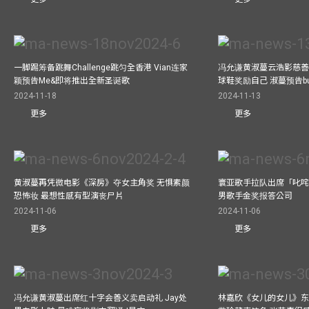
一脚踢筹备跳舞Challenge跳匀全香港 Vian连家
冯允谦黄淑蔓云浩影慈善活
颖预告Me&即将推出全新圣诞歌
球鞋奖励自己 淑蔓预告bus
2024-11-18
2024-11-13
更多
更多
黄淑蔓再凭微电影《深房》夺女主角奖 无惧素颜
寰亚歌手拉队出席「叱咤
恐怖妆 最想性感有型演丧尸片
男歌手金奖报答公司
2024-11-06
2024-11-06
更多
更多
冯允谦黄淑蔓出席红十字会善义卖启动礼 Jay处
林嘉欣《女儿的女儿》东