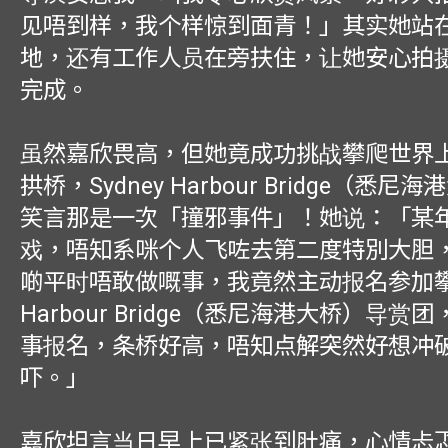
见唔到样，我个样惊到面青！」其实她站
地，还有工作人员在旁扶住，让她安心拍
完成。
虽然嘉欣畏高，但她竟成功挑战攀爬世界
拱桥，Sydney Harbour Bridge（悉
笑言那是一次「撞邪事件」！她说：「某
戏，唔知系咪个人飞咗去第二度特別大胆
啲平时唔敢做嘅事，我竟然主动报名参加攀登
Harbour Bridge（悉尼海港大桥）导赏
事报名，条桥好高，唔知点解突然好想冲
吓。」
嘉欣坦言当日早上已紧张到肚痛，心情忐