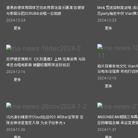
香港启德体育园体艺馆启用首场音乐匯演 陈健安
Me& 互送自制圣诞咭 
与泰国乐团SCRUBB合唱一见如故
忘party抽奖中伏 Via
2024-12-24
2024-12-23
更多
更多
郑伊健爱情新片《久別重逢》上映 现身谢票 与陈
卓贤合唱电影歌 被翻校服照笑言好残忍
拍片探索本地文化 Vian与外
沿电车缐搵食 茶档打边
2024-12-16
2024-12-10
更多
更多
冯允谦钊峰安仔Cloud出战903 AllStar篮球赛 篮
ANSONBEAN相隔三
球女神谭旻萱狂入球 为女子组争光 v
豆粉嘟咀卖萌 承诺变更
2024-11-26
2024-11-21
更多
更多