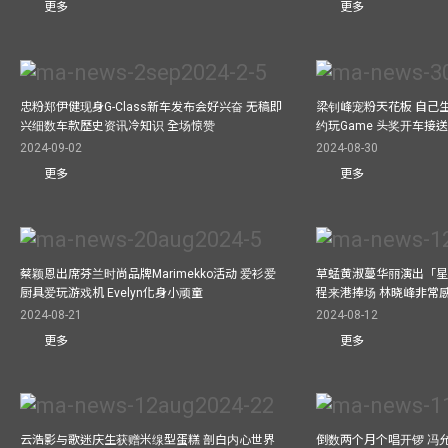
更多
更多
忠粉郑伊健现身G-Class新车发布会好兴奋 无稿即
梁钊峰宠粉天花板 自己生
兴细数车款歷史资讯冷知识 全场惊赞
约玩Game 头奖开车接
2024-09-02
2024-08-30
更多
更多
蔡颖恩出席芬兰时尚品牌Marimekko活动 爱衫爱
草蜢黄淑蔓华丽演出「星光
厨具爱玩游戏机 Evelyn化身小顽童
程来港捧场 林晓峰非常
2024-08-21
2024-08-12
更多
更多
云浩影与歌迷庆生获赠米缐型蛋糕 剖白内心世界
倒数两个月个唱开锣 冯