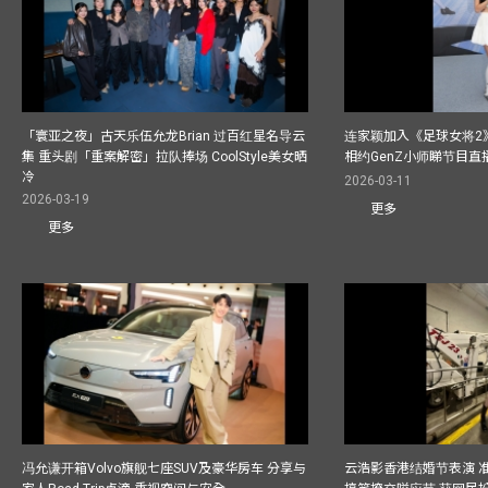
「寰亚之夜」古天乐伍允龙Brian 过百红星名导云
连家颖加入《足球女将2
集 重头剧「重案解密」拉队捧场 CoolStyle美女晒
相约GenZ小师睇节目直
冷
2026-03-11
2026-03-19
更多
更多
冯允谦开箱Volvo旗舰七座SUV及豪华房车 分享与
云浩影香港结婚节表演 