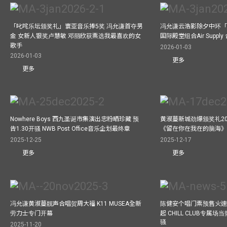
「叱咤乐坛颁奖礼」寰亚音乐捧5奖 冯允谦首夺男
冯允谦云浩影除夕中环「
金 女新人银奖卢慧敏 邓丽欣获票选我最喜欢的女
国际殿堂组合Air Suppl
歌手
2026-01-03
2026-01-03
更多
更多
Nowhere Boys 西九圣诞市集演出忠粉晒珍藏 预
黄淑蔓新城劲爆颁奖礼20
告1.30开骚 NWB Post Office音乐企划最终章
《留在你在我在的脑海
2025-12-25
2025-12-17
更多
更多
冯允谦黄淑蔓靓声合唱贺周大福 K11 MUSEA全新
陈健安个唱门票预售火
劳力士专门开幕
起 CHILL CLUB专属
骚
2025-11-20