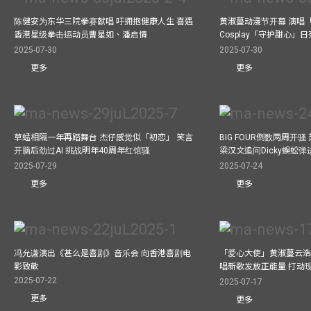
陈健安为东华三院拳赛献唱 吁拥抱健康人生 喜遇
黄淑蔓动漫节开幕 演唱
香港星级拳击运动员曹星如、潘启情
Cosplay「守护甜心」
2025-07-30
2025-07-30
更多
更多
草蜢相隔一年再踏舞台 杰仔感觉似「初恋」 笑言
BIG FOUR倒数两周开
开脑后劲过AI 挑战明年40周年红馆骚
梁汉文追问Dicky蜈蚣
2025-07-29
2025-07-24
更多
更多
冯允谦演出《甚么是喜剧》音乐会 向香港喜剧电
「爱心大使」黄淑蔓云浩
影致敬
唱新歌发放正能量 打动
2025-07-22
2025-07-17
更多
更多