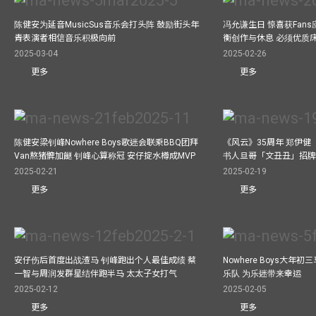
陈健安为延音MusicSus音乐会打头阵 鼓励街头年
冯允谦生日 惊喜获Fan
青表演者相信音乐积极向前
衡创作与休息 必须优质
2025-03-04
2025-02-26
更多
更多
陈健安梁钊峰Nowhere Boys歌迷会联乘BBQ团拜
《风云》35周年 郑伊健
Van熬猪髀加餸 钊峰心算称冠 安仔掟水樽成MVP
书人旦哥「文丑丑」招牌
2025-02-21
2025-02-19
更多
更多
安仔伤后首度出战渣马 钊峰跑出个人最佳成绩 蔡
Nowhere Boys大年
一智与周润发群星结伴跑半马 太太子女打气
乐队 为乐迷带来幸运
2025-02-12
2025-02-05
更多
更多