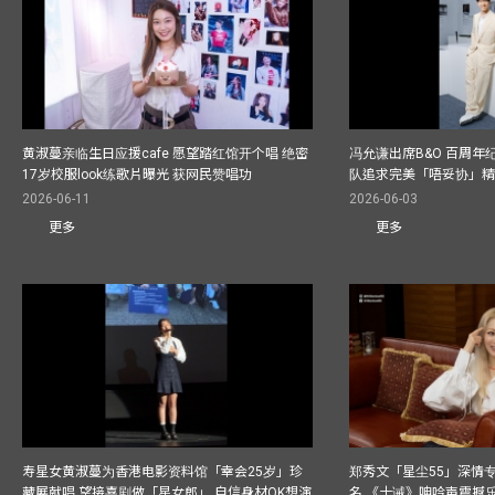
黄淑蔓亲临生日应援cafe 愿望踏红馆开个唱 绝密
冯允谦出席B&O 百周年
17岁校服look练歌片曝光 获网民赞唱功
队追求完美「唔妥协」
2026-06-11
2026-06-03
更多
更多
寿星女黄淑蔓为香港电影资料馆「幸会25岁」珍
郑秀文「星尘55」深情
藏展献唱 望接喜剧做「星女郎」 自信身材OK想演
名 《十诫》呻吟声震撼乐坛