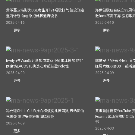
黄淑蔓云浩影为DSE考生开live唱歌打气 建议预定
郑伊健歌迷会成立33周年 
温习计划 勿临急抱佛脚通宵读书
激fans不离不弃 强忍
2025-04-16
2025-04-10
更多
更多
Evelyn与Vian欢迎新加盟寰亚小师弟江博熙 结伴
陈健安「M+夜不同」首
朗豪坊LACOSTE挑选心水超轻盈Polo恤
逢周六晚KKBOX一起听
2025-04-09
2025-04-09
更多
更多
冯允谦CHILL CLUB推介榜颁奖礼捧两奖 云浩影仙
黄淑蔓陈健安YouTube 开
气来袭 陈健安高难度演唱获赞
Feanna试场突然听到
书
2025-04-09
2025-04-03
更多