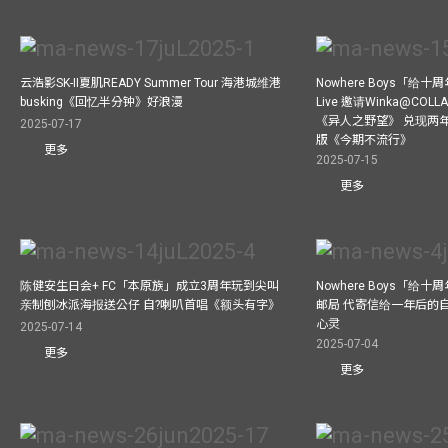
云浩影SK-II夏肌READY Summer Tour 海港城维港
Nowhere Boys「给
busking《回忆半分钟》好浪漫
Live 邀请Winka@CO
《异人之野望》 兑现两
2025-07-17
版《今期不流行》
更多
2025-07-15
更多
陈健安生日会+ FC「本原族」成立3周年玩到尖叫
Nowhere Boys「给
亲制刨冰派海报送公仔 自?喇叭首唱《额头有字》
邮局 代寄信给一年后的自
心灵
2025-07-14
2025-07-04
更多
更多