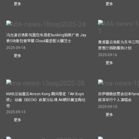
更多
更多
冯允谦云浩影驾面包车游走busking拍新广告 Jay
食5块麦包做早餐 Cloud最爱配火腿芝士
黄淑蔓云浩影为东华三院
2025-09-18
费医疗捐助服务计划
2025-09-16
更多
更多
NWB压轴嘉宾Anson Kong 期间限定「AK Boys
郑伊健歌迷聚会日本fans
啰」 动画《BECK》启蒙乐队魂 AK晒珍藏主角结
横滨举行个人演唱会
他
2025-09-10
2025-09-13
更多
更多