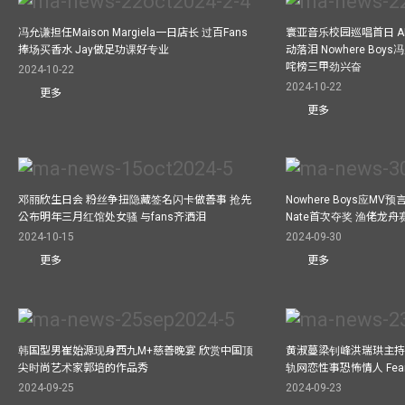
冯允谦担任Maison Margiela一日店长 过百Fans
寰亚音乐校园巡唱首日 A
捧场买香水 Jay做足功课好专业
动落泪 Nowhere Bo
咤榜三甲劲兴奋
2024-10-22
2024-10-22
更多
更多
邓丽欣生日会 粉丝争扭隐藏签名闪卡做善事 抢先
Nowhere Boys应M
公布明年三月红馆处女骚 与fans齐洒泪
Nate首次夺奖 渔佬龙
2024-10-15
2024-09-30
更多
更多
韩国型男崔始源现身西九M+慈善晚宴 欣赏中国顶
黄淑蔓梁钊峰洪瑞珙主持
尖时尚艺术家郭培的作品秀
轨网恋性事恐怖情人 Fe
2024-09-25
2024-09-23