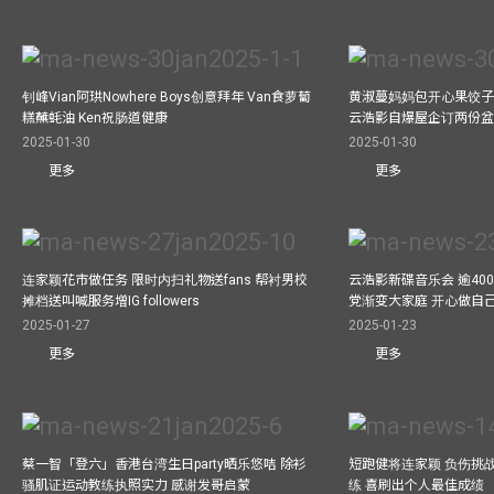
钊峰Vian阿珙Nowhere Boys创意拜年 Van食萝蔔
黄淑蔓妈妈包开心果饺子 
糕蘸蚝油 Ken祝肠道健康
云浩影自爆屋企订两份盆
2025-01-30
2025-01-30
更多
更多
连家颖花市做任务 限时内扫礼物送fans 帮衬男校
云浩影新碟音乐会 逾40
摊档送叫喊服务增IG followers
党渐变大家庭 开心做自
2025-01-27
2025-01-23
更多
更多
蔡一智「登六」香港台湾生日party晒乐悠咭 除衫
短跑健将连家颖 负伤挑战
骚肌证运动教练执照实力 感谢发哥启蒙
练 喜刷出个人最佳成绩