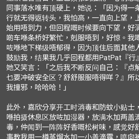
同事落水唯有顶硬上，她说：「因为得一
行就无得返转头，我怕高，一直向上望，
始用唔到力，但回程嘅时候要向下望，好
啲车喺条桥好繁忙，剋服唔到，好惊。我嘅P
咗喺地下梯级唔郁得，因为顶住后面其他
鼓励我，结果我几乎回程都用PatPat『
她又笑言：「之后我不断反问自己：『点
乜要冲破安全区？舒舒服服唔得咩？』所
我撞邪，哈哈哈！」
此外，嘉欣分享开工时消毒和防蚊小贴士
喺拍摄休息区放咗加湿器，放满水加两盖
毒，仲闻到一阵阵好香嘅松树味，感觉好
事教我用一樽蒸熘水加一小盖滴露，喷向