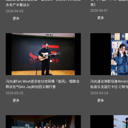
杀丧尸水着战士
等》
2026-06-01
2026-06-03
更多
更多
冯允谦Fan Meet送亲签结他冧爆「追风」 唱歌合
冯允谦云浩影现身America
照录志气bite Jay盼组团义跑行善
验音乐主题打卡位 订制
2026-05-25
2026-03-24
更多
更多