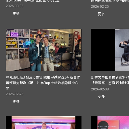
家人Road Trip点滴 重视空间与安全
搞笑撩交嗌应节 获网民
2026-03-08
2026-02-25
更多
更多
冯允谦担任J Music嘉宾 陈柏宇透露双J有新合作
郑秀文与世界排名第3轮
黄淑蔓为新歌《喵！》学Rap 专辑歌单隐藏小心
「无限亮」态度 超越肢
思
2026-02-08
2026-02-25
更多
更多