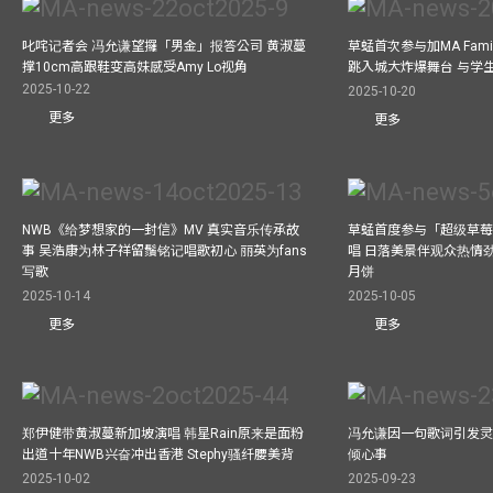
叱咤记者会 冯允谦望攞「男金」报答公司 黄淑蔓
草蜢首次参与加MA Family 
撑10cm高跟鞋变高妹感受Amy Lo视角
跳入城大炸爆舞台 与学
2025-10-22
2025-10-20
更多
更多
NWB《给梦想家的一封信》MV 真实音乐传承故
草蜢首度参与「超级草莓
事 吴浩康为林子祥留鬚铭记唱歌初心 丽英为fans
唱 日落美景伴观众热情
写歌
月饼
2025-10-14
2025-10-05
更多
更多
郑伊健带黄淑蔓新加坡演唱 韩星Rain原来是面粉
冯允谦因一句歌词引发灵感
出道十年NWB兴奋冲出香港 Stephy骚纤腰美背
倾心事
2025-10-02
2025-09-23