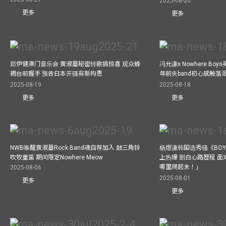
2025-08-26
更多
更多
郑伊健澳门音乐会 黄淑蔓秘密转歌搞惊喜 观众蜂
冯允谦x Nowhere Bo
拥台前握手 预告日本开骚有新构思
年前夹band初心感触落
2025-08-19
2025-08-18
更多
更多
NWB唤醒黄淑蔓Rock Band魂自荐加入 敲三角铃
杨煜谦韩国选秀骚《BOYS 
吹牧童笛 期间限定Nowhere Meow
上热爆 剖白心路歷程 
哪里爬起来！」
2025-08-06
2025-08-01
更多
更多