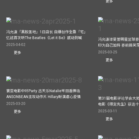
更多
冯允谦「黑胶圣地」1日店长 自爆创作全靠「宅」
忆述首次听The Beatles《Let it Be》感动到喊
冯允谦谭旻萱明星篮球赛 
2025-04-02
印为自己加持 赛前搞笑
2025-03-25
更多
更多
寰亚电影中环Party 古天乐Natalie岑丽香捧场
ANSONBEAN主攻动作片 Hillary盼演虐心爱情
第31届电影评论学会大奖
2025-03-20
电影《得宠先生》获选
2025-03-11
更多
更多