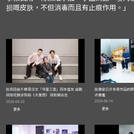
损嘅皮肤，不但消毒而且有止痕作用。」
陈奕迅杨千嬅梁汉文「华星三宝」同车密友 由跳
陈健安公开多首作品的原始
凤阳花鼓讲到拍《大激想》 踎街揭杂志
点害羞
2026-06-16
2026-06-23
更多
更多