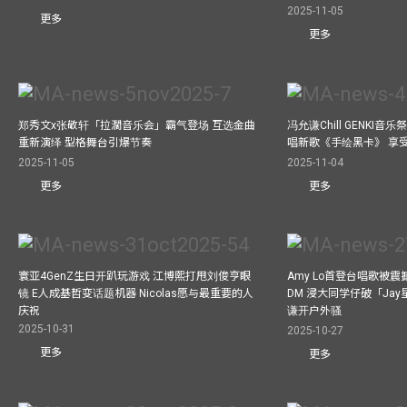
2025-11-05
更多
更多
郑秀文x张敬轩「拉濶音乐会」霸气登场 互选金曲
冯允谦Chill GENKI音
重新演绎 型格舞台引爆节奏
唱新歌《手绘黑卡》 享
2025-11-05
2025-11-04
更多
更多
寰亚4GenZ生日开趴玩游戏 江博熙打甩刘俊亨眼
Amy Lo首登台唱歌被
镜 E人成基哲变话题机器 Nicolas愿与最重要的人
DM 浸大同学仔破「Ja
庆祝
谦开户外骚
2025-10-31
2025-10-27
更多
更多