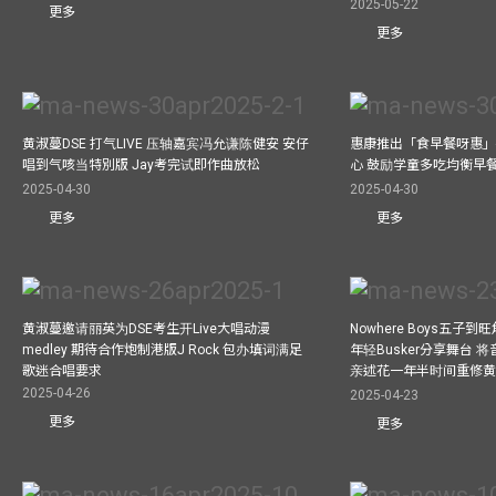
2025-05-22
更多
更多
黄淑蔓DSE 打气LIVE 压轴嘉宾冯允谦陈健安 安仔
惠康推出「食早餐呀惠」
唱到气咳当特別版 Jay考完试即作曲放松
心 鼓励学童多吃均衡早
2025-04-30
2025-04-30
更多
更多
黄淑蔓邀请丽英为DSE考生开Live大唱动漫
Nowhere Boys五子到旺
medley 期待合作炮制港版J Rock 包办填词满足
年轻Busker分享舞台 
歌迷合唱要求
亲述花一年半时间重修
2025-04-26
2025-04-23
更多
更多