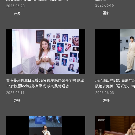
2026-06-16
2026-06-23
更多
更多
黄淑蔓亲临生日应援cafe 愿望踏红馆开个唱 绝密
冯允谦出席B&O 百周年
17岁校服look练歌片曝光 获网民赞唱功
队追求完美「唔妥协」
2026-06-11
2026-06-03
更多
更多