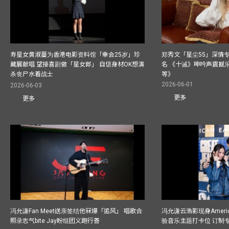
寿星女黄淑蔓为香港电影资料馆「幸会25岁」珍
郑秀文「星尘55」深情
藏展献唱 望接喜剧做「星女郎」 自信身材OK想演
名 《十诫》呻吟声震撼乐坛
杀丧尸水着战士
等》
2026-06-01
2026-06-03
更多
更多
冯允谦Fan Meet送亲签结他冧爆「追风」 唱歌合
冯允谦云浩影现身America
照录志气bite Jay盼组团义跑行善
验音乐主题打卡位 订制