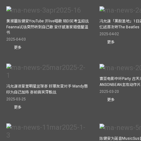
黄淑蔓陈健安YouTube 开live唱歌 陪DSE考生迎战
冯允谦「黑胶圣地」1日
Feanna试场突然听到自己歌 安仔感激家姐借屋温
忆述首次听The Beatles
书
2025-04-02
2025-04-03
更多
更多
寰亚电影中环Party 古天
ANSONBEAN主攻动作片 
冯允谦谭旻萱明星篮球赛 好朋友变对手 Mandy唇
2025-03-20
印为自己加持 赛前搞笑牙骹战
2025-03-25
更多
更多
陈健安为延音MusicSu