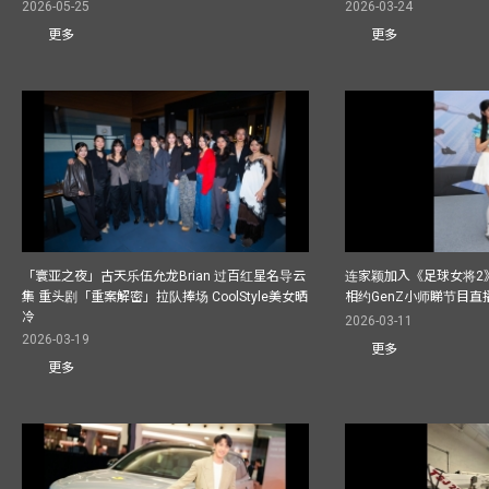
2026-05-25
2026-03-24
更多
更多
「寰亚之夜」古天乐伍允龙Brian 过百红星名导云
连家颖加入《足球女将2
集 重头剧「重案解密」拉队捧场 CoolStyle美女晒
相约GenZ小师睇节目直
冷
2026-03-11
2026-03-19
更多
更多