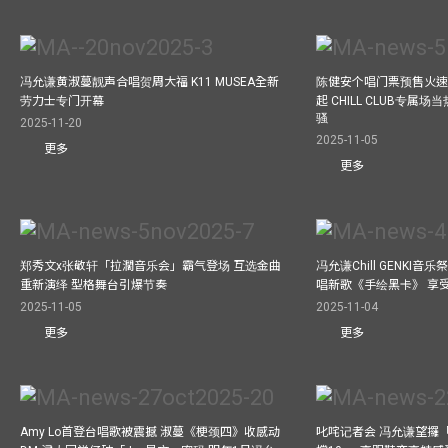
冯允谦黄淑蔓靓声合唱贺周大福 K11 MUSEA全新
陈健安个唱门票预售火
劳力士专门开幕
起 CHILL CLUB专属
骚
2025-11-20
2025-11-05
更多
更多
郑秀文x张敬轩「拉濶音乐会」霸气登场 互选金曲
冯允谦Chill GENKI音
重新演绎 型格舞台引爆节奏
唱新歌《手绘黑卡》 享
2025-11-05
2025-11-04
更多
更多
Amy Lo首登台唱歌被震撼 淑蔓《梗颈四》收感动
叱咤记者会 冯允谦望攞