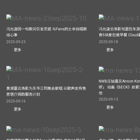
冯允谦因一句歌词引发灵感 与Fans的士单独唱歌
冯允谦云浩影驾面包车游走b
倾心事
食5块麦包做早餐 Clou
2025-09-23
2025-09-18
更多
更多
NWB压轴嘉宾Anson Ko
啰」 动画《BECK》启
黄淑蔓云浩影为东华三院晚会献唱 以歌声支持免
他
费医疗捐助服务计划
2025-09-13
2025-09-16
更多
更多