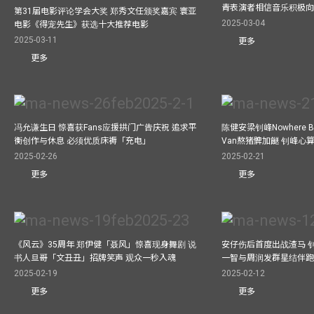
青表演者相信音乐积极
第31届电影评论学会大奖 郑秀文任颁奖嘉宾 寰亚
2025-03-04
电影《得宠先生》获选十大推荐电影
2025-03-11
更多
更多
冯允谦生日 惊喜获Fans应援拱门广告庆祝 追求平
陈健安梁钊峰Nowhere 
衡创作与休息 必须优质床褥「充电」
Van熬猪髀加餸 钊峰心
2025-02-26
2025-02-21
更多
更多
《风云》35周年 郑伊健「聂风」惊喜现身舞剧 说
安仔伤后首度出战渣马 
书人旦哥「文丑丑」招牌笑声 观众一秒入魂
一智与周润发群星结伴跑
2025-02-19
2025-02-12
更多
更多