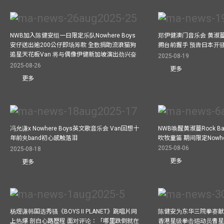
NWB加入陈健安组一日限定乐队Nowhere Boys
郑伊健澳门音乐会 黄淑
安仔送出逾200公仔即场筹款 全数捐助流浪猫狗
拥台前握手 预告日本开
追星天花板Van 将与偶像伊健新加坡演出劲兴奋
2025-08-19
2025-08-26
更多
更多
冯允谦x Nowhere Boys英文歌音乐会 Van回想十
NWB唤醒黄淑蔓Rock 
年前夹band初心感触落泪
吹牧童笛 期间限定Nowher
2025-08-06
2025-08-18
更多
更多
杨煜谦韩国选秀骚《BOYS II PLANET》跳唱片网
陈健安为东华三院拳赛献
上热爆 剖白心路歷程 面对评论：「哪里跌倒就在
香港星级拳击运动员曹