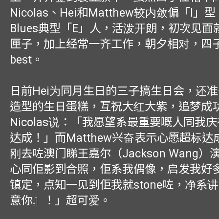
Nicolas、Hei和Matthew较内敛偏「I
Blues典型「E」人，活泼开朗，初次见
匣子，加上经常一齐工作，朝夕相对，四
best。
日前Hei为同月生日的三子搞生日会，还
造型的生日蛋糕，互祝大红大紫，追梦成
Nicolas说：「我愿望系最重要嘅人同我
达成！」而Matthew兴奋表示心愿超标
刚去咗澳门睇王嘉尔（Jackson Wang
心同佢影到合照，佢系我偶像，启发我好
镇定，点知一见到佢我就stone咗，净系
意你』！」超可爱。