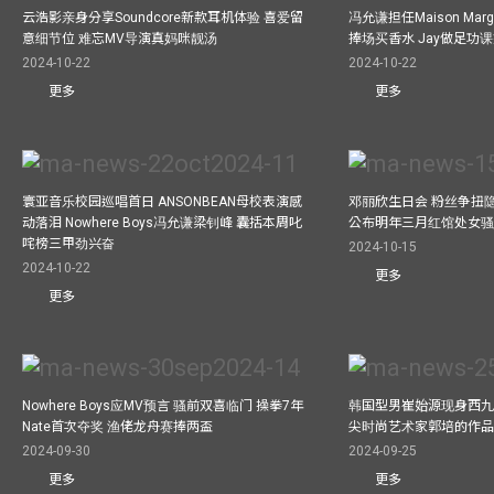
云浩影亲身分享Soundcore新款耳机体验 喜爱留
冯允谦担任Maison Marg
意细节位 难忘MV导演真妈咪靓汤
捧场买香水 Jay做足功
2024-10-22
2024-10-22
更多
更多
寰亚音乐校园巡唱首日 ANSONBEAN母校表演感
邓丽欣生日会 粉丝争扭
动落泪 Nowhere Boys冯允谦梁钊峰 囊括本周叱
公布明年三月红馆处女骚 
咤榜三甲劲兴奋
2024-10-15
2024-10-22
更多
更多
Nowhere Boys应MV预言 骚前双喜临门 操拳7年
韩国型男崔始源现身西九
Nate首次夺奖 渔佬龙舟赛捧两盃
尖时尚艺术家郭培的作
2024-09-30
2024-09-25
更多
更多