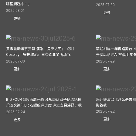
哪里爬起来！」
2025-07-30
2025-08-01
更多
更多
黄淑蔓动漫节开幕 演唱「鬼灭之刃」《炎》
草蜢相隔一年再踏舞台 
Cosplay「守护甜心」日奈森亚梦满场飞
开脑后劲过AI 挑战明年
2025-07-30
2025-07-29
更多
更多
BIG FOUR倒数两周开骚 苏永康认四子秘练绝技
冯允谦演出《甚么是喜剧
梁汉文追问Dicky蜈蚣弹进度 许志安踢爆已订櫈
影致敬
2025-07-22
2025-07-24
更多
更多