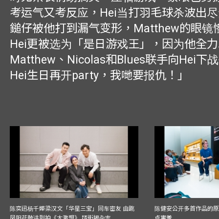
考运气又考反应，Hei当打羽毛球杀波出
鎚仔被他打到漏气变形，Matthew的眼
Hei更被选为「是日游戏王」，因为他全
Matthew、Nicolas和Blues联手向Hei
Hei生日再开party，我哋要报仇！」
陈奕迅杨千嬅梁汉文「华星三宝」同车密友 由跳
陈健安公开多首作品的原始
凤阳花鼓讲到拍《大激想》 踎街揭杂志
点害羞