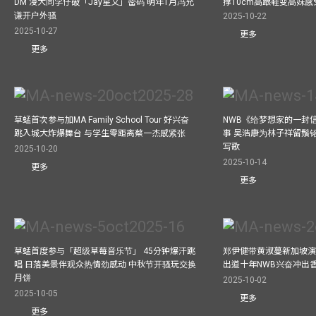
DM 浸大同学仔破「Jay星文」密码 明年1月冯允
撑10cm高跟鞋变高妹感受
谦开户外骚
2025-10-22
2025-10-27
更多
更多
草蜢首次参与加MA Family School Tour 好兴奋
NWB《给梦想家的一封信
跳入城大炸爆舞台 与学生零距离蔡一杰感紧张
事 吴浩康为林子祥留鬚铭
写歌
2025-10-20
2025-10-14
更多
更多
草蜢首度参与「超级草莓音乐节」 45分钟爆汗跳
郑伊健带黄淑蔓新加坡演唱
唱 日落美景伴观众热情劲感动 中秋节开骚玩交换
出道十年NWB兴奋冲出香港
月饼
2025-10-02
2025-10-05
更多
更多