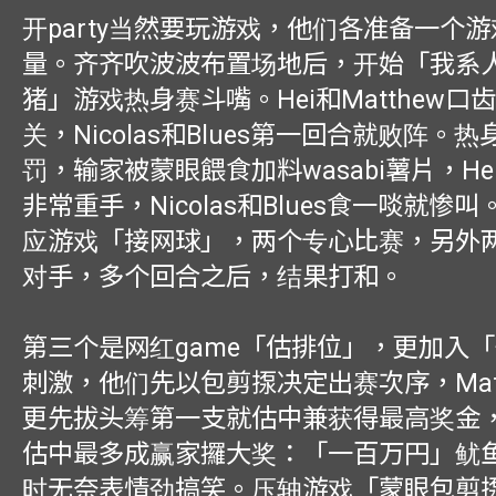
开party当然要玩游戏，他们各准备一个
量。齐齐吹波波布置场地后，开始「我系
猪」游戏热身赛斗嘴。Hei和Matthew口
关，Nicolas和Blues第一回合就败阵。
罚，输家被蒙眼餵食加料wasabi薯片，Hei和
非常重手，Nicolas和Blues食一啖就惨
应游戏「接网球」，两个专心比赛，另外
对手，多个回合之后，结果打和。
第三个是网红game「估排位」，更加入
刺激，他们先以包剪揼决定出赛次序，Mat
更先拔头筹第一支就估中兼获得最高奖金
估中最多成赢家攞大奖：「一百万円」鱿
时无奈表情劲搞笑。压轴游戏「蒙眼包剪