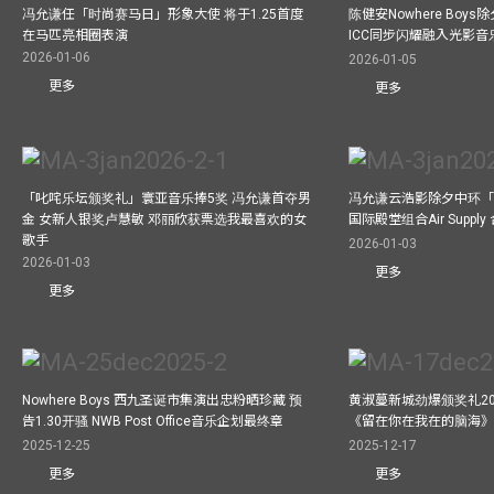
冯允谦任「时尚赛马日」形象大使 将于1.25首度
陈健安Nowhere Boy
在马匹亮相圈表演
ICC同步闪耀融入光影音
2026-01-06
2026-01-05
更多
更多
「叱咤乐坛颁奖礼」寰亚音乐捧5奖 冯允谦首夺男
冯允谦云浩影除夕中环「
金 女新人银奖卢慧敏 邓丽欣获票选我最喜欢的女
国际殿堂组合Air Suppl
歌手
2026-01-03
2026-01-03
更多
更多
Nowhere Boys 西九圣诞市集演出忠粉晒珍藏 预
黄淑蔓新城劲爆颁奖礼20
告1.30开骚 NWB Post Office音乐企划最终章
《留在你在我在的脑海
2025-12-25
2025-12-17
更多
更多