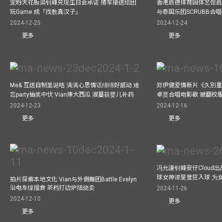
宠粉天花板梁钊峰兑现生日会承诺 揸车接送组团
香港启德体育园体艺馆启
玩Game 成「找数真汉子」
与泰国乐团SCRUBB合
2024-12-25
2024-12-24
更多
更多
Me& 互送自制圣诞咭 满满心思情话绵绵好感动 难
郑伊健爱情新片《久別重
忘party抽奖中伏 Vian捧大西瓜 淑蔓获婴儿补药
卓贤合唱电影歌 被翻校
2024-12-23
2024-12-16
更多
更多
冯允谦钊峰安仔Cloud出战9
球女神谭旻萱狂入球 为女
拍片探索本地文化 Vian与外佣舞团Battle Evelyn
沿电车缐搵食 茶档打边炉拮烧卖
2024-11-26
2024-12-10
更多
更多