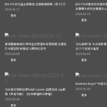
BIG FOUR公益⾦慈善骚 ⾸度献唱新歌《赤⼦们》
BIG FOUR邀请苏志威
永康爆大师兄张衞健关
2025-06-11
2025-06-10
更多
更多
黄淑蔓瘦身成功 两年生日愿望终有更新版 应援店
冯允谦捧7奖 与云浩影
打卡超宠粉 盼推出10周年纪念作
乐11个奖成大赢家
2025-06-08
2025-06-03
更多
更多
Nowhere Boys广州
2025-05-28
冯允谦云浩影出席Ralph Lauren 品牌活动 Jay献
唱《声音导航》《给你幸福所以幸福》
更多
2025-05-28
更多