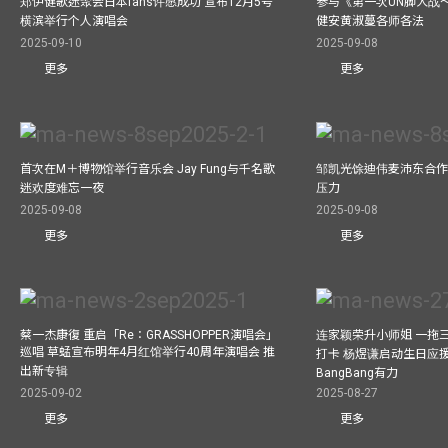
郑伊健歌迷聚会日本fans许愿成功 宣布12月5号
参与《第一次UN脚大战
横滨举行个人演唱会
健安黄淑蔓各师各法
2025-09-10
2025-09-08
更多
更多
首次在M＋博物馆举行音乐会 Jay Fung与千名歌
邹凯光馀迪伟麦沛东合作
迷欢度难忘一夜
压力
2025-09-08
2025-09-08
更多
更多
蔡一杰康復 重启「Re：GRASSHOPPER演唱会」
连家颖荣升小师姐 一拖
巡唱 草蜢宣布明年4月红馆举行40周年演唱会 推
打卡 杨煜谦启动生日应
出新专辑
BangBang有力
2025-09-02
2025-08-27
更多
更多