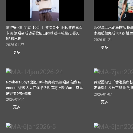
陈健安《时间感【迟】》签唱会4小时to签逾三百
欧铠淳上水跑马拉松 挑
专辑 演唱会成功帮歌迷出pool 过半新脸孔 喜见
家颖超额完成10K赛 跳
BB粉出世
2026-01-21
2026-01-27
更多
更多
Nowhere Boys出道10年首办商场签唱会 破例有
黄淑蔓担任「香港脑痫基
encore 诚邀太太西洋书法即席写上款 Van：尊重
定要得》发放正能量 为
歌迷要好好睇睇
2026-01-07
2026-01-14
更多
更多