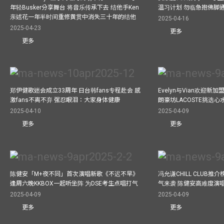
年轻Busker分享舞台 将音乐传承下去 结他手Ken
温习计划 勿临急抱佛脚
亲述花一年半时间重修黄贯中消失三十年的结他
2025-04-16
2025-04-23
更多
更多
郑伊健歌迷会成立33周年 日台韩fans专程赴会 感
Evelyn与Vian欢迎
激fans不离不弃 强忍眼泪：大家身体健康
朗豪坊LACOSTE挑选心
2025-04-10
2025-04-09
更多
更多
陈健安「M+夜不同」首次演唱新歌《不迟不早》
冯允谦CHILL CLUB
逢周六晚KKBOX一起听坐阵 为DSE考生点唱打气
气来袭 陈健安高难度演
2025-04-09
2025-04-09
更多
更多