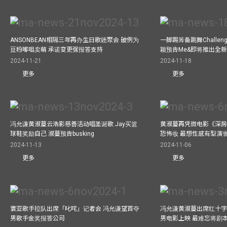
ANSONBEAN相隔三年再办生日歌迷聚会 破例为
一脚踢筹备跳舞Challen
豆粉嘟咀卖萌 承诺变更强报答支持
颖预告Me&即将推出全
2024-11-21
2024-11-18
更多
更多
冯允谦黄淑蔓云浩影慈善活动唱圣诞歌 Jay买篮
黄淑蔓再凭微电影《深房
球鞋奖励自己 淑蔓预告busking
恐怖妆 最想性感有型演
2024-11-13
2024-11-06
更多
更多
寰亚歌手拉队出席「叱咤」记者会 冯允谦望首夺
冯允谦黄淑蔓出席红十字会
男歌手金奖报答公司
男电影上映 最难忘将剧