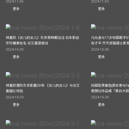
2024-11-06
2024-11-03
更多
更多
林嘉欣《女儿的女儿》东京首映眼湿湿 日本影迷
冯允谦与17岁韩国歌手GY
带珍藏索签名 张艾嘉很感动
有才华 齐齐摆猫甫士影
2024-10-30
2024-10-30
更多
更多
林嘉欣濶別东京影展20年 《女儿的女儿》与张艾
韩国型男崔始源来港与Fa
嘉踏红地毯
老闆结伴品嚐「黑白大
2024-10-29
2024-10-29
更多
更多