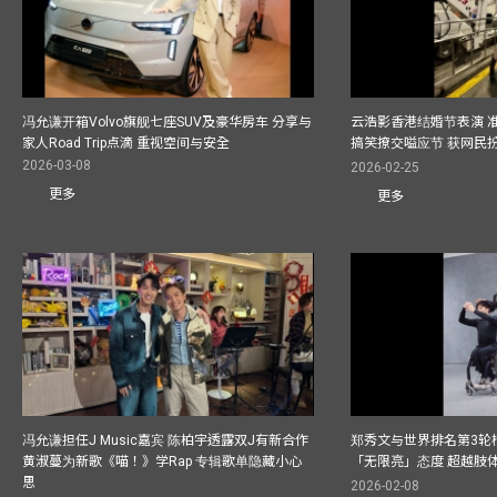
冯允谦开箱Volvo旗舰七座SUV及豪华房车 分享与
云浩影香港结婚节表演 
家人Road Trip点滴 重视空间与安全
搞笑撩交嗌应节 获网民
2026-03-08
2026-02-25
更多
更多
冯允谦担任J Music嘉宾 陈柏宇透露双J有新合作
郑秀文与世界排名第3轮
黄淑蔓为新歌《喵！》学Rap 专辑歌单隐藏小心
「无限亮」态度 超越肢
思
2026-02-08