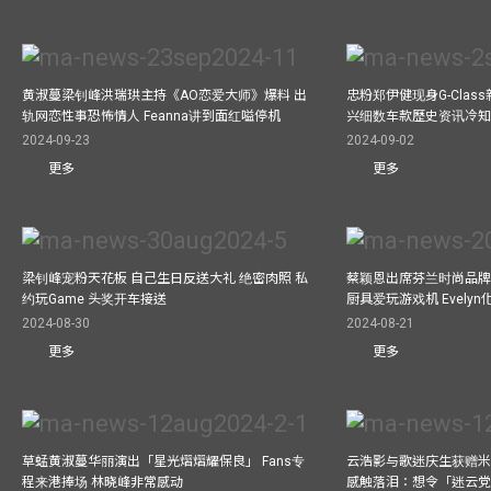
黄淑蔓梁钊峰洪瑞珙主持《AO恋爱大师》爆料 出
忠粉郑伊健现身G-Clas
轨网恋性事恐怖情人 Feanna讲到面红嗌停机
兴细数车款歷史资讯冷知
2024-09-23
2024-09-02
更多
更多
梁钊峰宠粉天花板 自己生日反送大礼 绝密肉照 私
蔡颖恩出席芬兰时尚品牌Ma
约玩Game 头奖开车接送
厨具爱玩游戏机 Evely
2024-08-30
2024-08-21
更多
更多
草蜢黄淑蔓华丽演出「星光熠熠耀保良」 Fans专
云浩影与歌迷庆生获赠米
程来港捧场 林晓峰非常感动
感触落泪：想令「迷云