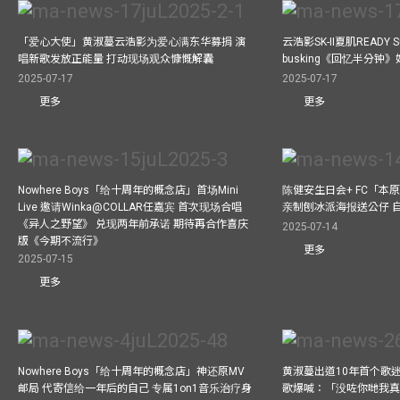
「爱心大使」黄淑蔓云浩影为爱心满东华募捐 演
云浩影SK-II夏肌READY 
唱新歌发放正能量 打动现场观众慷慨解囊
busking《回忆半分钟
2025-07-17
2025-07-17
更多
更多
Nowhere Boys「给十周年的概念店」首场Mini
陈健安生日会+ FC「本
Live 邀请Winka@COLLAR任嘉宾 首次现场合唱
亲制刨冰派海报送公仔 
《异人之野望》 兑现两年前承诺 期待再合作喜庆
2025-07-14
版《今期不流行》
更多
2025-07-15
更多
Nowhere Boys「给十周年的概念店」神还原MV
黄淑蔓出道10年首个歌迷聚
邮局 代寄信给一年后的自己 专属1on1音乐治疗身
歌爆喊：「没咗你哋我