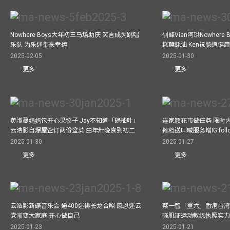
Nowhere Boys大年初三马场助庆 笑言成为跳唱
钊峰Vian阿珙Nowhere
乐队 为乐迷带来幸运
糕蘸蚝油 Ken祝肠道健
2025-02-05
2025-01-30
更多
更多
黄淑蔓妈妈包开心果饺子 Jay不知道「碌柚叶」
连家颖花市做任务 限时内
云浩影自爆屋企订两份盆菜 由年卅晚食到初二
摊档送叫喊服务增IG follo
2025-01-30
2025-01-27
更多
更多
云浩影新碟音乐会 逾400迷排长龙合照 感恩迷云
蔡一智「登六」香港台湾生
党渐变大家庭 开心做自己
骚肌证运动教练执照实力
2025-01-23
2025-01-21