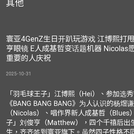
其他
寰亚4GenZ生日开趴玩游戏 江博熙打
亨眼镜 E人成基哲变话题机器 Nicolas
重要的人庆祝
2025-10-31
「羽毛球王子」江博熙（Hei）、参加选秀
《BANG BANG BANG》为人认识的杨煜谦
（Nicolas）、唱作界新人成基哲（Blue
子」刘俊亨（Matthew），四个千禧后出生
生，齐齐签到寰亚旗下。虽然四子性格不