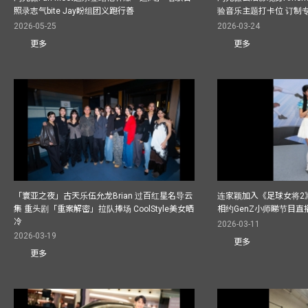
照录志气bite Jay盼组团义跑行善
验音乐主题打卡位 订制
2026-05-25
2026-03-24
更多
更多
「寰亚之夜」古天乐伍允龙Brian 过百红星名导云
连家颖加入《足球女将2
集 重头剧「重案解密」拉队捧场 CoolStyle美女晒
相约GenZ小师睇节目直
冷
2026-03-11
2026-03-19
更多
更多