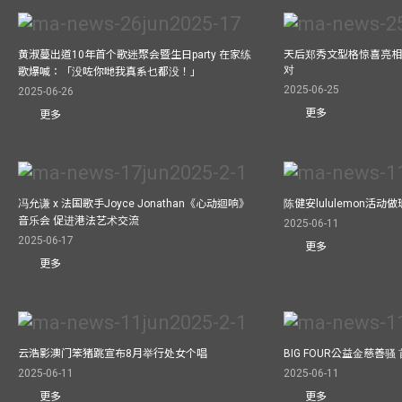
黄淑蔓出道10年首个歌迷聚会暨生日party 在家练
天后郑秀文型格惊喜亮相C
对
歌爆喊：「没咗你哋我真系乜都没！」
2025-06-25
2025-06-26
更多
更多
冯允谦 x 法国歌手Joyce Jonathan《心动迴响》
陈健安lululemon活
音乐会 促进港法艺术交流
2025-06-11
2025-06-17
更多
更多
云浩影澳门笨猪跳宣布8月举行处女个唱
BIG FOUR公益⾦慈善
2025-06-11
2025-06-11
更多
更多