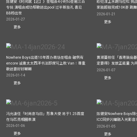
陈健安《时间感【迟】》签唱会4小时to签逾三百
欧铠淳上水跑马拉松 挑
专辑 演唱会成功帮歌迷出pool 过半新脸孔 喜见
家颖超额完成10K赛 跳
BB粉出世
2026-01-21
2026-01-27
更多
更多
Nowhere Boys出道10年首办商场签唱会 破例有
黄淑蔓担任「香港脑痫基
encore 诚邀太太西洋书法即席写上款 Van：尊重
定要得》发放正能量 为
歌迷要好好睇睇
2026-01-07
2026-01-14
更多
更多
冯允谦任「时尚赛马日」形象大使 将于1.25首度
陈健安Nowhere Boy
在马匹亮相圈表演
ICC同步闪耀融入光影音
2026-01-06
2026-01-05
更多
更多