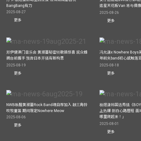
BangBang有力
追星天花板Van 将与
2025-08-27
2025-08-26
更多
更多
郑伊健澳门音乐会 黄淑蔓秘密转歌搞惊喜 观众蜂
冯允谦x Nowhere Bo
拥台前握手 预告日本开骚有新构思
年前夹band初心感触落
2025-08-19
2025-08-18
更多
更多
NWB唤醒黄淑蔓Rock Band魂自荐加入 敲三角铃
杨煜谦韩国选秀骚《BOYS 
吹牧童笛 期间限定Nowhere Meow
上热爆 剖白心路歷程 
哪里爬起来！」
2025-08-06
2025-08-01
更多
更多