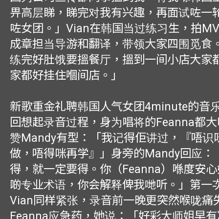
畀高层睇，睇完对我有兴趣，再面试咗一
咗女团。」Vian在韩国当过练习生，拍M
成章担当导游和翻译，带领大家四围觅食
练完好肚饿要搵餐厅，搵到一间小店大家
家都好挂住嗰间店。」
新歌重金礼聘韩国人气女团4minute的音
回想起录音过程，身为唱将的Feanna都
赞Mandy有型：「我记得佢讲过，『唔识
做，唔得咪再学』」身旁的Mandy回应：
得，就一定要得。你（Feanna）喺度安
啲专业术语，你会解释俾我哋听。」第一
Vian同样紧张，录音前一晚更突然喉咙痛
Feanna应急药，她说：「好彩大师姐早