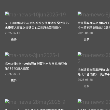
BIG FOUR邀请苏志威车婉婉饭聚互爆新秀秘密 苏
黄淑蔓瘦身成功 两年生
永康爆大师兄张衞健关心后辈原来別有用心
打卡超宠粉 盼推出10周
2025-06-10
2025-06-08
更多
更多
冯允谦捧7奖 与云浩影黄淑蔓港台颁奖礼 寰亚音
乐11个奖成大赢家
冯允谦云浩影出席Ralph L
2025-06-03
唱《声音导航》《给你
2025-05-28
更多
更多