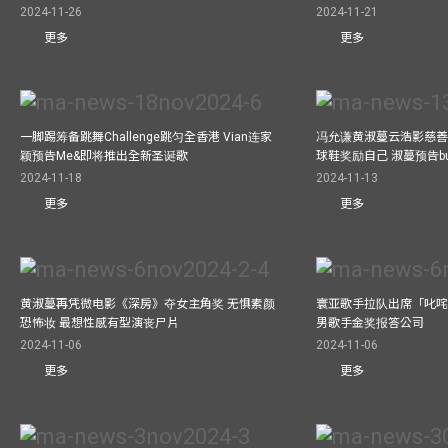
2024-11-26
2024-11-21
更多
更多
一脚踢筹备跳舞Challenge跳匀全香港 Vian连家
冯允谦黄淑蔓云浩影慈善活
颖预告Me&即将推出全新圣诞歌
球鞋奖励自己 淑蔓预告bus
2024-11-18
2024-11-13
更多
更多
黄淑蔓再凭微电影《深房》夺女主角奖 无惧素颜
寰亚歌手拉队出席「叱咤
恐怖妆 最想性感有型演丧尸片
男歌手金奖报答公司
2024-11-06
2024-11-06
更多
更多