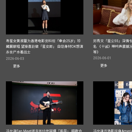
寿星女黄淑蔓为香港电影资料馆「幸会25岁」珍
郑秀文「星尘55」深情
藏展献唱 望接喜剧做「星女郎」 自信身材OK想演
名 《十诫》呻吟声震撼乐坛
杀丧尸水着战士
等》
2026-06-01
2026-06-03
更多
更多
冯允谦Fan Meet送亲签结他冧爆「追风」 唱歌合
冯允谦云浩影现身America