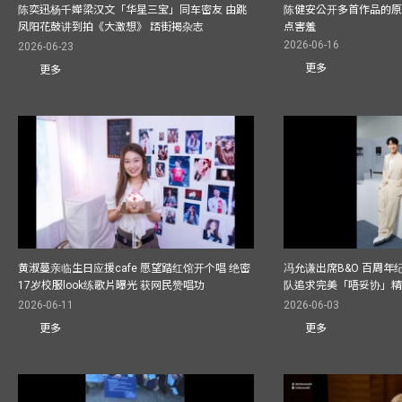
陈奕迅杨千嬅梁汉文「华星三宝」同车密友 由跳
陈健安公开多首作品的原始
凤阳花鼓讲到拍《大激想》 踎街揭杂志
点害羞
2026-06-16
2026-06-23
更多
更多
黄淑蔓亲临生日应援cafe 愿望踏红馆开个唱 绝密
冯允谦出席B&O 百周年
17岁校服look练歌片曝光 获网民赞唱功
队追求完美「唔妥协」
2026-06-11
2026-06-03
更多
更多