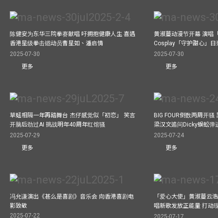
陈健安为东华三院拳赛献唱 吁拥抱健康人生 喜遇
黄淑蔓动漫节开幕 演唱
香港星级拳击运动员曹星如、潘启情
Cosplay「守护甜心」
2025-07-30
2025-07-30
更多
更多
草蜢相隔一年再踏舞台 杰仔感觉似「初恋」 笑言
BIG FOUR倒数两周开
开脑后劲过AI 挑战明年40周年红馆骚
梁汉文追问Dicky蜈蚣
2025-07-29
2025-07-24
更多
更多
冯允谦演出《甚么是喜剧》音乐会 向香港喜剧电
「爱心大使」黄淑蔓云浩
影致敬
唱新歌发放正能量 打动
2025-07-22
2025-07-17