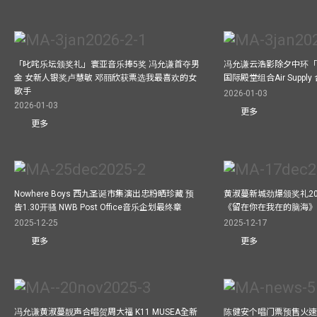
「叱咤乐坛颁奖礼」寰亚音乐捧5奖 冯允谦首夺男
冯允谦云浩影除夕中环「
金 女新人银奖卢慧敏 邓丽欣获票选我最喜欢的女
国际殿堂组合Air Suppl
歌手
2026-01-03
2026-01-03
更多
更多
Nowhere Boys 西九圣诞市集演出忠粉晒珍藏 预
黄淑蔓新城劲爆颁奖礼20
告1.30开骚 NWB Post Office音乐企划最终章
《留在你在我在的脑海
2025-12-25
2025-12-17
更多
更多
冯允谦黄淑蔓靓声合唱贺周大福 K11 MUSEA全新
陈健安个唱门票预售火