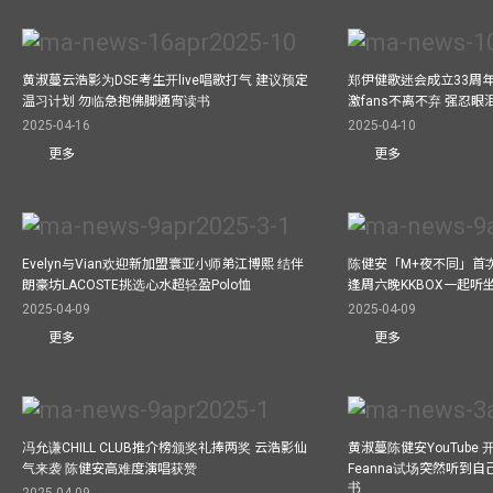
黄淑蔓云浩影为DSE考生开live唱歌打气 建议预定
郑伊健歌迷会成立33周年 
温习计划 勿临急抱佛脚通宵读书
激fans不离不弃 强忍
2025-04-16
2025-04-10
更多
更多
Evelyn与Vian欢迎新加盟寰亚小师弟江博熙 结伴
陈健安「M+夜不同」首
朗豪坊LACOSTE挑选心水超轻盈Polo恤
逢周六晚KKBOX一起听
2025-04-09
2025-04-09
更多
更多
冯允谦CHILL CLUB推介榜颁奖礼捧两奖 云浩影仙
黄淑蔓陈健安YouTube 开
气来袭 陈健安高难度演唱获赞
Feanna试场突然听到
书
2025-04-09