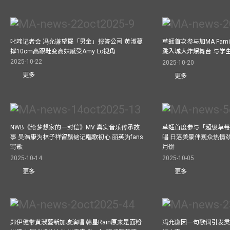
叱咤记者会 冯允谦望攞「男金」报答公司 黄淑蔓
草蜢首次参与加MA Family 
撑10cm高跟鞋变高妹感受Amy Lo视角
跳入城大炸爆舞台 与学
2025-10-22
2025-10-20
更多
更多
NWB《给梦想家的一封信》MV 真实音乐传承故
草蜢首度参与「超级草莓
事 吴浩康为林子祥留鬚铭记唱歌初心 丽英为fans
唱 日落美景伴观众热情
写歌
月饼
2025-10-14
2025-10-05
更多
更多
郑伊健带黄淑蔓新加坡演唱 韩星Rain原来是面粉
冯允谦因一句歌词引发灵感