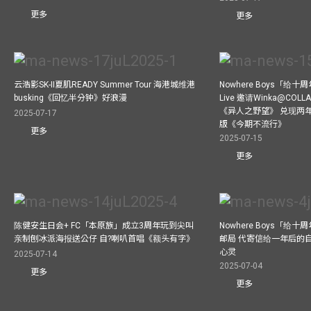
更多
更多
云浩影SK-II夏肌READY Summer Tour 海港城维港
Nowhere Boys「给
busking《回忆半分钟》好浪漫
Live 邀请Winka@CO
《异人之野望》 兑现两
2025-07-17
版《今期不流行》
更多
2025-07-15
更多
陈健安生日会+ FC「本原族」成立3周年玩到尖叫
Nowhere Boys「给
亲制刨冰派海报送公仔 自?喇叭首唱《额头有字》
邮局 代寄信给一年后的自
心灵
2025-07-14
2025-07-04
更多
更多