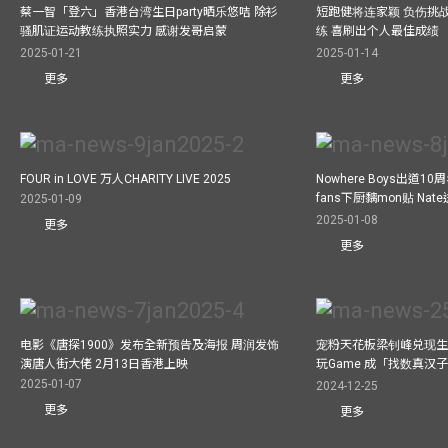
蔡一智「登六」香港台湾生日party晒乐悠咭 除衫
短跑健将连家颖 负伤挑战
骚肌证运动教练执照实力 感谢发哥启蒙
练 喜刷出个人最佳成绩
2025-01-21
2025-01-14
更多
更多
FOUR in LOVE 万人CHARITY LIVE 2025
Nowhere Boys出道1
fans下厨黐mon贴 Nat
2025-01-09
2025-01-08
更多
更多
电影《唐探1900》发布全新预告及海报 周润发饰
宠粉天花板梁钊峰兑现生
演唐人街大佬 2月13日香港上映
玩Game 成「找数真汉
2025-01-07
2024-12-25
更多
更多