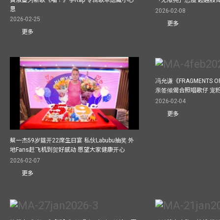
黄淑蔓为新歌《喵！》学Rap 专辑歌单隐藏小心
「无限亮」态度 超越肢
思
2026-02-08
2026-02-25
更多
更多
冯允谦《FRAGMENTS O
亲签倾偈合照唱歌仔 宠粉
2026-02-04
更多
蔡一杰59岁筵开22席生日宴 私伙Labubu抽奖 外
地Fans赶飞机到贺好感动 愿望大家健康开心
2026-02-07
更多