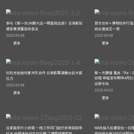
参与《第一次UN脚大战～明星挑战赛》云浩影陈
首次在M＋博物馆举行音乐会
健安黄淑蔓各师各法
迷欢度难忘一夜
2025-09-08
2025-09-08
更多
更多
邹凯光馀迪伟麦沛东合作 云浩影再演舞台剧大感
蔡一杰康復 重启「Re：G
巡唱 草蜢宣布明年4月红
压力
出新专辑
2025-09-08
2025-09-02
更多
更多
连家颖荣升小师姐 一拖三带同门靓仔师弟自拍亭
NWB加入陈健安组一日限定乐
打卡 杨煜谦启动生日应援 江博熙成基哲祝
安仔送出逾200公仔即场