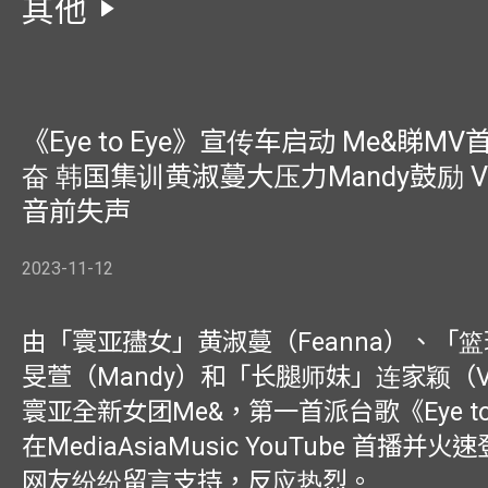
其他
《Eye to Eye》宣传车启动 Me&睇M
奋 韩国集训黄淑蔓大压力Mandy鼓励 Vi
音前失声
2023-11-12
由「寰亚孻女」黄淑蔓（Feanna）、「
旻萱（Mandy）和「长腿师妹」连家颖（V
寰亚全新女团Me&，第一首派台歌《Eye to 
在MediaAsiaMusic YouTube 首播
网友纷纷留言支持，反应热烈。