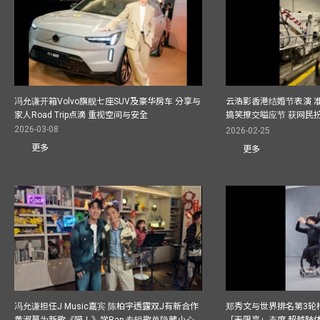
冯允谦开箱Volvo旗舰七座SUV及豪华房车 分享与
云浩影香港结婚节表演 
家人Road Trip点滴 重视空间与安全
搞笑撩交嗌应节 获网民
2026-03-08
2026-02-25
更多
更多
冯允谦担任J Music嘉宾 陈柏宇透露双J有新合作
郑秀文与世界排名第3轮