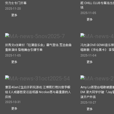
劳力士专门开幕
起 CHILL CLUB专属
骚
2025-11-20
2025-11-05
更多
更多
郑秀文x张敬轩「拉濶音乐会」霸气登场 互选金曲
冯允谦Chill GENKI音
重新演绎 型格舞台引爆节奏
唱新歌《手绘黑卡》 享
2025-11-05
2025-11-04
更多
更多
寰亚4GenZ生日开趴玩游戏 江博熙打甩刘俊亨眼
Amy Lo首登台唱歌被
镜 E人成基哲变话题机器 Nicolas愿与最重要的人
DM 浸大同学仔破「Ja
庆祝
谦开户外骚
2025-10-31
2025-10-27
更多
更多