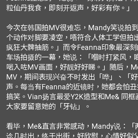
粒仙丹我食，即刻开返声，好彩有你。」
今次在韩国拍MV很难忘，Mandy笑说拍
个动作对脚要凌空，唔符合人体工学但拍
疯狂大髀抽筋。」而令Feanna印象最深
车场拍摄的一幕，她说：「嗰时打紧风，
啱入咗MV画面，好靓好好睇。」随后，M
MV，期间表现兴奋不时发出「哗」、「
声。每当有Feanna的近镜时，她都会怕
搞笑。Vian扬言最爱Y2K造型和Me& 同
大家要留意她的「牙钻」。
看毕，Me&直言非常感动，Mandy说：
谂几时出，终于出街，好欣慰，心情好似