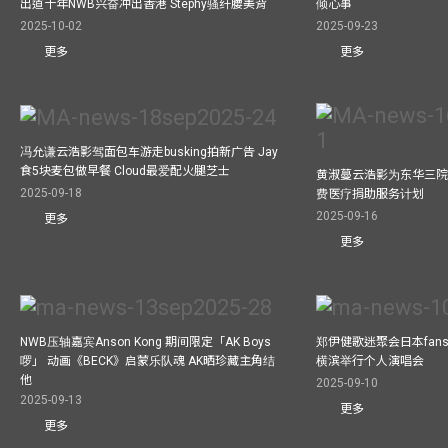
出道十年NWB兴奋冲出香港 Stephy骚纤腰美背
倾心事
2025-10-02
2025-09-23
更多
更多
冯允谦云浩影驾面包车游走busking拍新广告 Jay
食5块麦包做早餐 Cloud最爱配火腿芝士
黄淑蔓云浩影为东华三院
2025-09-18
费医疗捐助服务计划
2025-09-16
更多
更多
NWB压轴嘉宾Anson Kong 期间限定「AK Boys
郑伊健歌迷聚会日本fans
啰」 动画《BECK》启蒙乐队魂 AK晒珍藏主角结
横滨举行个人演唱会
他
2025-09-10
2025-09-13
更多
更多