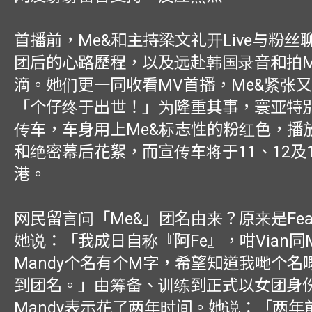
首播前，Me&和主持梁文礼开Live与粉丝
团后的心路歷程，以及远赴韩国录音和拍
滴。她们更一同收看MV首播，Me&紧张
「个仔终于出世！」为隆重其事，寰亚特
传车，车身用上Me&标志性的粉红色，播
和绝密幕后花絮，而宣传车将于11、12及
港。
网民留言问「Me&」团名由来？原来是Fea
她说：「我成日自称『阿Fe』，咁Vian同
Mandy个名有个M字，希望知道我哋个名
到团名。」由筹备、训练到正式以女团身
Mandy表示花了两年时间。她说：「两年