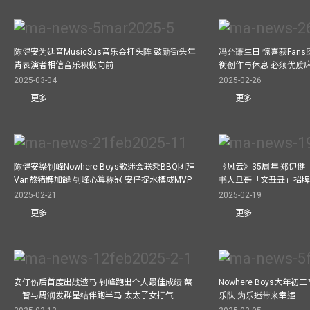
陈健安为延音MusicSus音乐会打头阵 鼓励街头年
冯允谦生日 惊喜获Fan
青表演者相信音乐积极向前
衡创作与休息 必须优质
2025-03-04
2025-02-26
更多
更多
陈健安梁钊峰Nowhere Boys歌迷会联乘BBQ团拜
《风云》35周年 郑伊健
Van熬猪髀加餸 钊峰心算称冠 安仔掟水樽成MVP
书人旦哥「文丑丑」招牌
2025-02-21
2025-02-19
更多
更多
安仔伤后首度出战渣马 钊峰跑出个人最佳成绩 蔡
Nowhere Boys大年
一智与周润发群星结伴跑半马 太太子女打气
乐队 为乐迷带来幸运