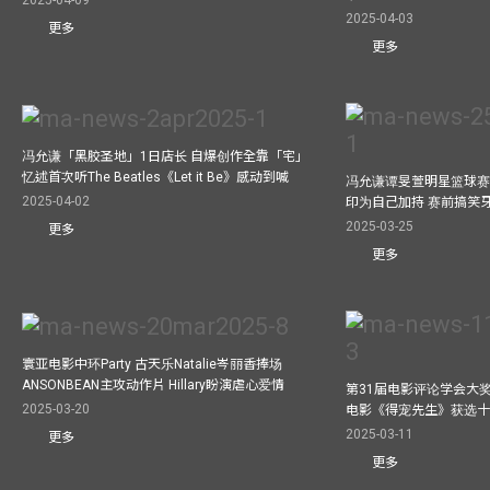
2025-04-03
更多
更多
冯允谦「黑胶圣地」1日店长 自爆创作全靠「宅」
忆述首次听The Beatles《Let it Be》感动到喊
冯允谦谭旻萱明星篮球赛 
2025-04-02
印为自己加持 赛前搞笑
2025-03-25
更多
更多
寰亚电影中环Party 古天乐Natalie岑丽香捧场
ANSONBEAN主攻动作片 Hillary盼演虐心爱情
第31届电影评论学会大奖
2025-03-20
电影《得宠先生》获选
2025-03-11
更多
更多