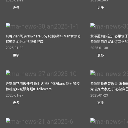
2025-02-12
2025-02-05
更多
更多
钊峰Vian阿珙Nowhere Boys创意拜年 Van食萝蔔
黄淑蔓妈妈包开心果饺子 
糕蘸蚝油 Ken祝肠道健康
云浩影自爆屋企订两份盆
2025-01-30
2025-01-30
更多
更多
连家颖花市做任务 限时内扫礼物送fans 帮衬男校
云浩影新碟音乐会 逾40
摊档送叫喊服务增IG followers
党渐变大家庭 开心做自
2025-01-27
2025-01-23
更多
更多