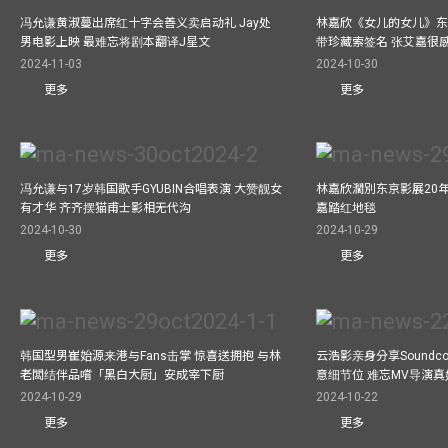
冯允谦黄淑蔓出席红十字会善义卖启动礼 Jay处
林嘉欣《女儿的女儿》东
男电影上映 最难忘将剧本翻译J星文
带珍藏索签名 张艾嘉很
2024-11-03
2024-10-30
更多
更多
冯允谦与17岁韩国歌手GYUBIN合唱表演 大赞靓女
林嘉欣濶別东京影展20
有才华 齐齐摆猫甫士影相无代沟
嘉踏红地毯
2024-10-30
2024-10-29
更多
更多
韩国型男崔始源来港与Fans击掌 惊喜送拥抱 与林
云浩影亲身分享Soundc
老闆结伴品嚐「黑白大厨」安成宰下厨
意细节位 难忘MV导演
2024-10-29
2024-10-22
更多
更多