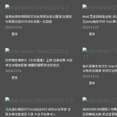
香港启德体育园体艺馆启用首场音乐匯演 陈健安
Me& 互送自制圣诞咭 
与泰国乐团SCRUBB合唱一见如故
忘party抽奖中伏 Via
2024-12-24
2024-12-23
更多
更多
郑伊健爱情新片《久別重逢》上映 现身谢票 与陈
卓贤合唱电影歌 被翻校服照笑言好残忍
拍片探索本地文化 Vian与外
沿电车缐搵食 茶档打边
2024-12-16
2024-12-10
更多
更多
冯允谦钊峰安仔Cloud出战903 AllStar篮球赛 篮
ANSONBEAN相隔三
球女神谭旻萱狂入球 为女子组争光 v
豆粉嘟咀卖萌 承诺变更