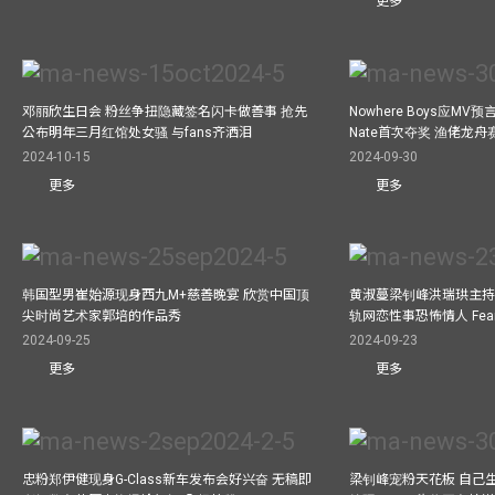
更多
邓丽欣生日会 粉丝争扭隐藏签名闪卡做善事 抢先
Nowhere Boys应M
公布明年三月红馆处女骚 与fans齐洒泪
Nate首次夺奖 渔佬龙
2024-10-15
2024-09-30
更多
更多
韩国型男崔始源现身西九M+慈善晚宴 欣赏中国顶
黄淑蔓梁钊峰洪瑞珙主持
尖时尚艺术家郭培的作品秀
轨网恋性事恐怖情人 Fe
2024-09-25
2024-09-23
更多
更多
忠粉郑伊健现身G-Class新车发布会好兴奋 无稿即
梁钊峰宠粉天花板 自己生