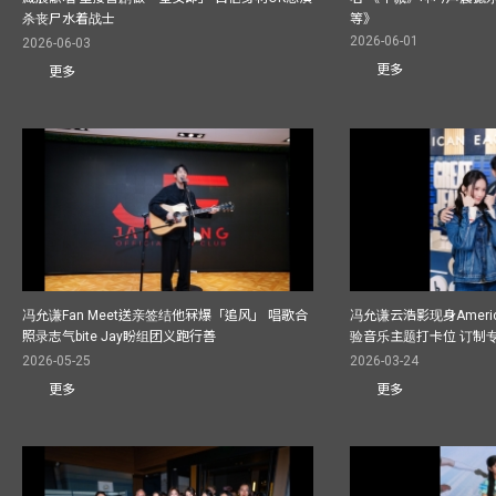
杀丧尸水着战士
等》
2026-06-01
2026-06-03
更多
更多
冯允谦Fan Meet送亲签结他冧爆「追风」 唱歌合
冯允谦云浩影现身America
照录志气bite Jay盼组团义跑行善
验音乐主题打卡位 订制
2026-05-25
2026-03-24
更多
更多