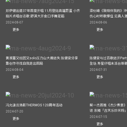
郑伊健出道37年首度开唱 11月登陆高雄巨蛋 小齐
梁钊峰《致陪伴我的》沖咖
拍片点唱台语歌 舒淇大开金口手舞足蹈
伤心时听歌撑住 见真人
2024-08-07
2024-08-06
更多
更多
黄淑蔓又组团又solo压力山大曾迷失 陈健安分享
陈健安与过百歌迷开Par
靠创作寻找自我走出困局
全场 寿星仔唱未派台新
2024-08-04
2024-07-31
更多
更多
冯允谦云浩影THERMOS 120周年活动
蔡一杰首推《杰少煮意》实
谱 亲揭「古天乐炒米粉
2024-07-20
2024-07-15
更多
更多