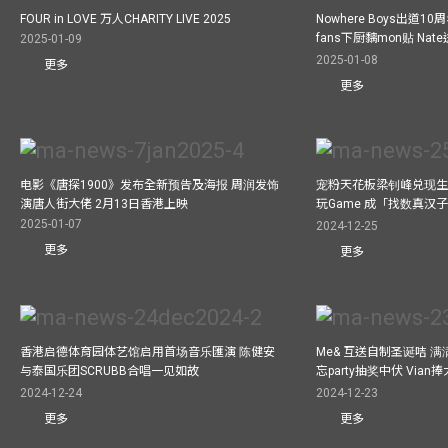
FOUR in LOVE 万人CHARITY LIVE 2025
Nowhere Boys出道1
fans下厨黐mon贴 Nat
2025-01-09
2025-01-08
更多
更多
电影《唐探1900》发布全新预告及海报 周润发饰
宠粉天花板梁钊峰兑现生
演唐人街大佬 2月13日香港上映
玩Game 成「找数真汉
2025-01-07
2024-12-25
更多
更多
香港启德体育园体艺馆启用首场音乐匯演 陈健安
Me& 互送自制圣诞咭 
与泰国乐团SCRUBB合唱一见如故
忘party抽奖中伏 Via
2024-12-24
2024-12-23
更多
更多