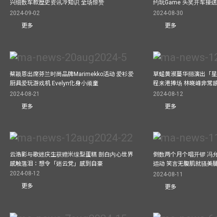
兴细数车款歷史资讯冷知识 全场惊赞
约玩Game 头奖开车接
2024-09-02
2024-08-30
更多
更多
蔡颖恩出席芬兰时尚品牌Marimekko活动 爱衫爱
草蜢黄淑蔓华丽演出「星光
厨具爱玩游戏机 Evelyn化身小顽童
程来港捧场 林晓峰非常
2024-08-21
2024-08-12
更多
更多
云浩影与歌迷庆生获赠米缐型蛋糕 剖白内心世界
倒数两个月个唱开锣 冯
感触落泪：想令「迷云党」感到自豪
运动 笑言无腹肌就骚美
2024-08-12
2024-08-11
更多
更多