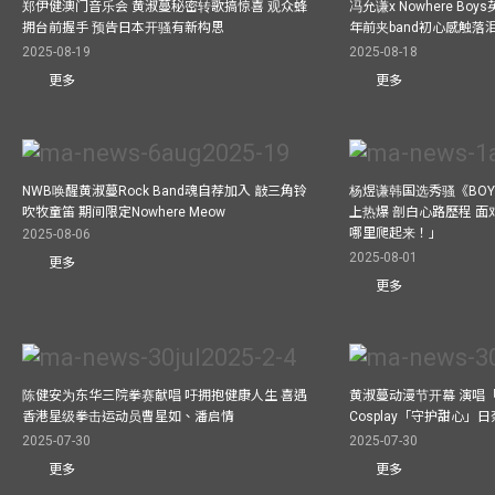
郑伊健澳门音乐会 黄淑蔓秘密转歌搞惊喜 观众蜂
冯允谦x Nowhere Bo
拥台前握手 预告日本开骚有新构思
年前夹band初心感触落
2025-08-19
2025-08-18
更多
更多
NWB唤醒黄淑蔓Rock Band魂自荐加入 敲三角铃
杨煜谦韩国选秀骚《BOYS 
吹牧童笛 期间限定Nowhere Meow
上热爆 剖白心路歷程 
哪里爬起来！」
2025-08-06
2025-08-01
更多
更多
陈健安为东华三院拳赛献唱 吁拥抱健康人生 喜遇
黄淑蔓动漫节开幕 演唱
香港星级拳击运动员曹星如、潘启情
Cosplay「守护甜心」
2025-07-30
2025-07-30
更多
更多