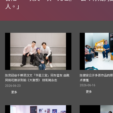
人。」
陈奕迅杨千嬅梁汉文「华星三宝」同车密友 由跳
陈健安公开多首作品的原始
凤阳花鼓讲到拍《大激想》 踎街揭杂志
点害羞
2026-06-16
2026-06-23
更多
更多