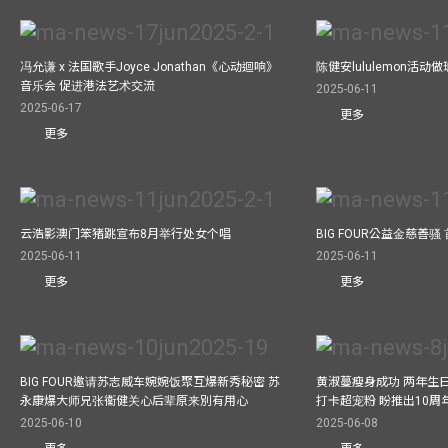
冯允谦 x 法国歌手Joyce Jonathan《心动迴响》
陈健安lululemon活
音乐会 促进港法艺术交流
2025-06-11
2025-06-17
更多
更多
云浩影澳门笨猪跳宣布8月举行处女个唱
BIG FOUR公益⾦慈善
2025-06-11
2025-06-11
更多
更多
BIG FOUR邀请苏志威车婉婉饭聚互爆新秀秘密 苏
黄淑蔓瘦身成功 两年生
永康爆大师兄张衞健关心后辈原来別有用心
打卡超宠粉 盼推出10周
2025-06-10
2025-06-08