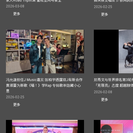
家人Road Trip点滴 重视空间与安全
搞笑撩交嗌应节 获网民
2026-03-08
2026-02-25
更多
更多
冯允谦担任J Music嘉宾 陈柏宇透露双J有新合作
郑秀文与世界排名第3轮
黄淑蔓为新歌《喵！》学Rap 专辑歌单隐藏小心
「无限亮」态度 超越肢
思
2026-02-08
2026-02-25
更多
更多