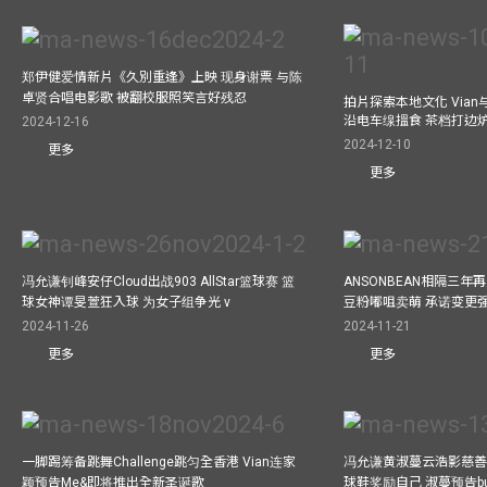
郑伊健爱情新片《久別重逢》上映 现身谢票 与陈
卓贤合唱电影歌 被翻校服照笑言好残忍
拍片探索本地文化 Vian与外
沿电车缐搵食 茶档打边
2024-12-16
2024-12-10
更多
更多
冯允谦钊峰安仔Cloud出战903 AllStar篮球赛 篮
ANSONBEAN相隔三
球女神谭旻萱狂入球 为女子组争光 v
豆粉嘟咀卖萌 承诺变更
2024-11-26
2024-11-21
更多
更多
一脚踢筹备跳舞Challenge跳匀全香港 Vian连家
冯允谦黄淑蔓云浩影慈善活
颖预告Me&即将推出全新圣诞歌
球鞋奖励自己 淑蔓预告bus