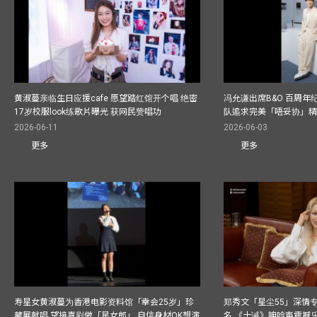
黄淑蔓亲临生日应援cafe 愿望踏红馆开个唱 绝密
冯允谦出席B&O 百周年
17岁校服look练歌片曝光 获网民赞唱功
队追求完美「唔妥协」
2026-06-11
2026-06-03
更多
更多
寿星女黄淑蔓为香港电影资料馆「幸会25岁」珍
郑秀文「星尘55」深情
藏展献唱 望接喜剧做「星女郎」 自信身材OK想演
名 《十诫》呻吟声震撼乐坛