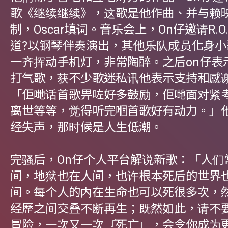
歌《继续继续》，这歌是他作曲、并与赖
制，Oscar填词。音乐会上，On仔邀请R.O.
道?以钢琴伴奏演出，其他乐队成员化身小
一齐挥动手机灯，非常陶醉。之后on仔表
打气歌，获不少歌迷私讯他表示支持和感
「佢哋话首歌畀咗好多鼓励，佢哋面对紧
离世等等，觉得听完嗰首歌好有动力。」
经失声，那时候是人生低潮。
完骚后，On仔个人平台解说新歌：「人们
间，地狱也在人间，也许根本死后的世界
间。每个人的内在生命也可以死很多次，
经歷之间交叠不断再生；既然如此，请不
冒险，一次又一次『死亡』，会令你成为