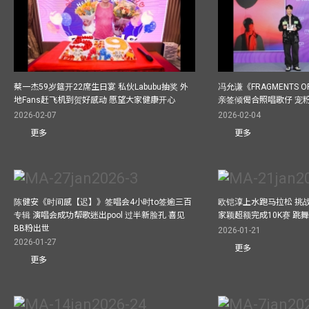
蔡一杰59岁筵开22席生日宴 私伙Labubu抽奖 外
冯允谦《FRAGMENTS O
地Fans赶飞机到贺好感动 愿望大家健康开心
亲签倾偈合照唱歌仔 宠粉
2026-02-07
2026-02-04
更多
更多
陈健安《时间感【迟】》签唱会4小时to签逾三百
欧铠淳上水跑马拉松 挑
专辑 演唱会成功帮歌迷出pool 过半新脸孔 喜见
家颖超额完成10K赛 跳
BB粉出世
2026-01-21
2026-01-27
更多
更多