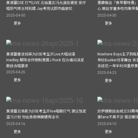
黄淑蔓DSE 打气LIVE 压轴嘉宾冯允谦陈健安 安仔
惠康推出「食早餐呀惠」
唱到气咳当特別版 Jay考完试即作曲放松
心 鼓励学童多吃均衡早
2025-04-30
2025-04-30
更多
更多
黄淑蔓邀请丽英为DSE考生开Live大唱动漫
Nowhere Boys五子到旺
medley 期待合作炮制港版J Rock 包办填词满足
年轻Busker分享舞台 
歌迷合唱要求
亲述花一年半时间重修
2025-04-26
2025-04-23
更多
更多
黄淑蔓云浩影为DSE考生开live唱歌打气 建议预定
郑伊健歌迷会成立33周年 
温习计划 勿临急抱佛脚通宵读书
激fans不离不弃 强忍
2025-04-16
2025-04-10
更多
更多