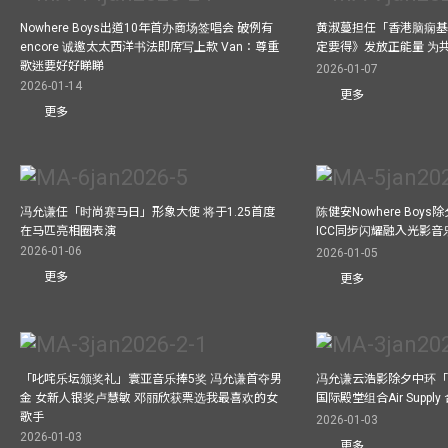
Nowhere Boys出道10年首办商场签唱会 破例有
黄淑蔓担任「香港脑痫基
encore 诚邀太太西洋书法即席写上款 Van：尊重
定要得》发放正能量 为
歌迷要好好睇睇
2026-01-07
2026-01-14
更多
更多
冯允谦任「时尚赛马日」形象大使 将于1.25首度
陈健安Nowhere Boy
在马匹亮相圈表演
ICC同步闪耀融入光影音
2026-01-06
2026-01-05
更多
更多
「叱咤乐坛颁奖礼」寰亚音乐捧5奖 冯允谦首夺男
冯允谦云浩影除夕中环「
金 女新人银奖卢慧敏 邓丽欣获票选我最喜欢的女
国际殿堂组合Air Suppl
歌手
2026-01-03
2026-01-03
更多