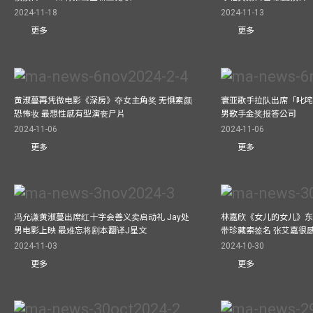
2024-11-18
2024-11-13
更多
更多
黄淑蔓再凭微电影《深房》夺女主角奖 无惧素颜
寰亚歌手拉队出席「叱咤
恐怖妆 最想性感有型演丧尸片
男歌手金奖报答公司
2024-11-06
2024-11-06
更多
更多
冯允谦黄淑蔓出席红十字会善义卖启动礼 Jay处
林嘉欣《女儿的女儿》东
男电影上映 最难忘将剧本翻译J星文
带珍藏索签名 张艾嘉很
2024-11-03
2024-10-30
更多
更多