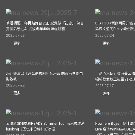
草蜢相隔一年再踏舞台 杰仔感觉似「初恋」 笑言
BIG FOUR倒数两周开
开脑后劲过AI 挑战明年40周年红馆骚
梁汉文追问Dicky蜈蚣
2025-07-29
2025-07-24
更多
更多
冯允谦演出《甚么是喜剧》音乐会 向香港喜剧电
「爱心大使」黄淑蔓云浩
影致敬
唱新歌发放正能量 打动
2025-07-22
2025-07-17
更多
更多
云浩影SK-II夏肌READY Summer Tour 海港城维港
Nowhere Boys「给
busking《回忆半分钟》好浪漫
Live 邀请Winka@CO