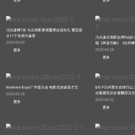
更多
更多
冯允谦捧7奖 与云浩影黄淑蔓港台颁奖礼 寰亚音
乐11个奖成大赢家
冯允谦云浩影出席Ralph L
2025-06-03
唱《声音导航》《给你
2025-05-28
更多
更多
Nowhere Boys广州音乐会 电影式摇磙显才艺
BIG FOUR首次合体行
张衞健百厌史激嬲梁汉文
2025-05-28
2025-05-22
更多
更多