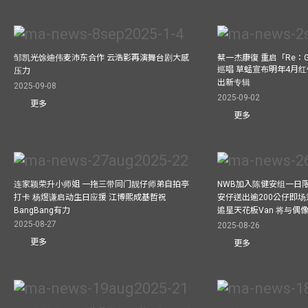
邹凯光馀迪伟麦沛东合作 云浩影再演舞台剧大感
蔡一杰康復 重启「Re：G
巡唱 草蜢宣布明年4月红
压力
出新专辑
2025-09-08
2025-09-02
更多
更多
连家颖荣升小师姐 一拖三带同门靓仔师弟自拍亭
NWB加入陈健安组一日限定乐
打卡 杨煜谦启动生日应援 江博熙成基哲祝
安仔送出逾200公仔即场
BangBang有力
追星天花板Van 将与
2025-08-27
2025-08-26
更多
更多