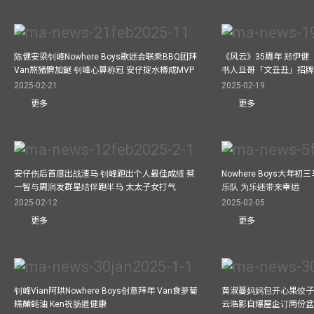
陈健安梁钊峰Nowhere Boys歌迷会联乘BBQ团拜
《风云》35周年 郑伊健
Van熬猪髀加餸 钊峰心算称冠 安仔掟水樽成MVP
书人旦哥「文丑丑」招牌
2025-02-21
2025-02-19
更多
更多
安仔伤后首度出战渣马 钊峰跑出个人最佳成绩 蔡
Nowhere Boys大年
一智与周润发群星结伴跑半马 太太子女打气
乐队 为乐迷带来幸运
2025-02-12
2025-02-05
更多
更多
钊峰Vian阿珙Nowhere Boys创意拜年 Van食萝蔔
黄淑蔓妈妈包开心果饺子 
糕蘸蚝油 Ken祝肠道健康
云浩影自爆屋企订两份盆