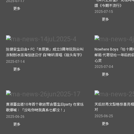
《异人之野望》 兑现两
2025-07-17
版《今期不流行》
更多
2025-07-15
更多
陈健安生日会+ FC「本原族」成立3周年玩到尖叫
Nowhere Boys「给
亲制刨冰派海报送公仔 自?喇叭首唱《额头有字》
邮局 代寄信给一年后的自
心灵
2025-07-14
2025-07-04
更多
更多
黄淑蔓出道10年首个歌迷聚会暨生日party 在家练
天后郑秀文型格惊喜亮相C
对
歌爆喊：「没咗你哋我真系乜都没！」
2025-06-25
2025-06-26
更多
更多