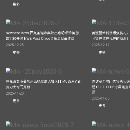
更多
Nowhere Boys 西九圣诞市集演出忠粉晒珍藏 预
黄淑蔓新城劲爆颁奖礼20
告1.30开骚 NWB Post Office音乐企划最终章
《留在你在我在的脑海
2025-12-25
2025-12-17
更多
更多
冯允谦黄淑蔓靓声合唱贺周大福 K11 MUSEA全新
陈健安个唱门票预售火
劳力士专门开幕
起 CHILL CLUB专属
骚
2025-11-20
2025-11-05
更多
更多