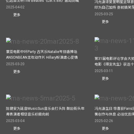
忆述首次听The Beatles《Let it Be》感动到喊
冯允谦谭旻萱明星篮球赛 
2025-04-02
印为自己加持 赛前搞笑
2025-03-25
更多
更多
寰亚电影中环Party 古天乐Natalie岑丽香捧场
ANSONBEAN主攻动作片 Hillary盼演虐心爱情
第31届电影评论学会大奖
2025-03-20
电影《得宠先生》获选
2025-03-11
更多
更多
陈健安为延音MusicSus音乐会打头阵 鼓励街头年
冯允谦生日 惊喜获Fan
青表演者相信音乐积极向前
衡创作与休息 必须优质
2025-03-04
2025-02-26
更多
更多