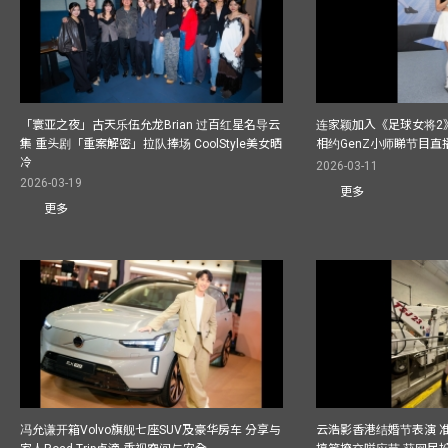
「寰亚之夜」古天乐伍允龙Brian 过百红星名导云
连家颖加入《足球女将2
集 重头剧「重案解密」拉队捧场 CoolStyle美女晒
相约GenZ小师睇节目直
冷
2026-03-11
2026-03-19
更多
更多
冯允谦开箱Volvo旗舰七座SUV及豪华房车 分享与
云浩影香港结婚节表演 