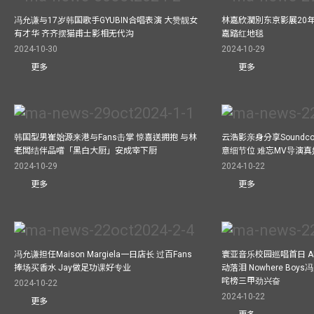
冯允谦与17岁韩国歌手GYUBIN合唱表演 大赞靓女
林嘉欣濶別东京影展20
有才华 齐齐摆猫甫士影相无代沟
嘉踏红地毯
2024-10-30
2024-10-29
更多
更多
韩国型男崔始源来港与Fans击掌 惊喜送拥抱 与林
云浩影亲身分享Soundc
老闆结伴品嚐「黑白大厨」安成宰下厨
意细节位 难忘MV导演
2024-10-29
2024-10-22
更多
更多
冯允谦担任Maison Margiela一日店长 过百Fans
寰亚音乐校园巡唱首日 A
捧场买香水 Jay做足功课好专业
动落泪 Nowhere Bo
咤榜三甲劲兴奋
2024-10-22
2024-10-22
更多