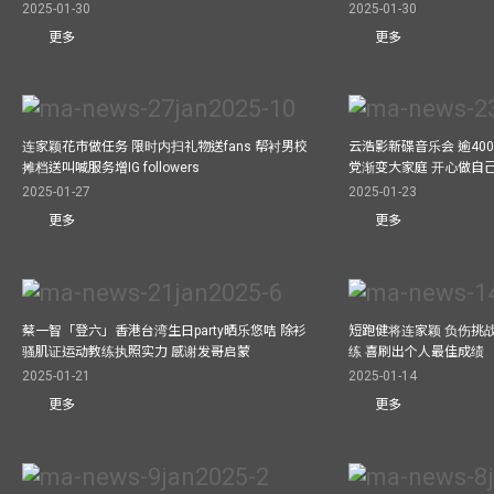
2025-01-30
2025-01-30
更多
更多
连家颖花市做任务 限时内扫礼物送fans 帮衬男校
云浩影新碟音乐会 逾40
摊档送叫喊服务增IG followers
党渐变大家庭 开心做自
2025-01-27
2025-01-23
更多
更多
蔡一智「登六」香港台湾生日party晒乐悠咭 除衫
短跑健将连家颖 负伤挑战
骚肌证运动教练执照实力 感谢发哥启蒙
练 喜刷出个人最佳成绩
2025-01-21
2025-01-14
更多
更多