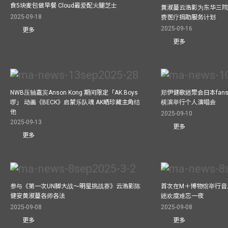
食5块麦包做早餐 Cloud最爱配火腿芝士
黄淑蔓云浩影为东华三院
2025-09-18
费医疗捐助服务计划
2025-09-16
更多
更多
NWB压轴嘉宾Anson Kong 期间限定「AK Boys
郑伊健歌迷聚会日本fans
啰」 动画《BECK》启蒙乐队魂 AK晒珍藏主角结
横滨举行个人演唱会
他
2025-09-10
2025-09-13
更多
更多
参与《第一次UN脚大战～明星挑战赛》云浩影陈
首次在M＋博物馆举行音乐会
健安黄淑蔓各师各法
迷欢度难忘一夜
2025-09-08
2025-09-08
更多
更多