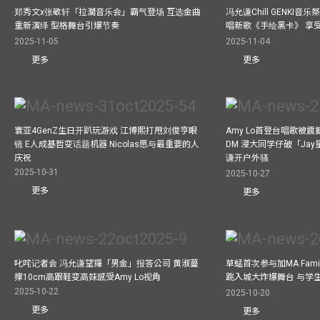
郑秀文x张敬轩「拉濶音乐会」霸气登场 互选金曲
冯允谦Chill GENKI音
重新演绎 型格舞台引爆节奏
唱新歌《手绘黑卡》 享
2025-11-05
2025-11-04
更多
更多
寰亚4GenZ生日开趴玩游戏 江博熙打甩刘俊亨眼
Amy Lo首登台唱歌被
镜 E人成基哲变话题机器 Nicolas愿与最重要的人
DM 浸大同学仔破「Ja
庆祝
谦开户外骚
2025-10-31
2025-10-27
更多
更多
叱咤记者会 冯允谦望攞「男金」报答公司 黄淑蔓
草蜢首次参与加MA Family 
撑10cm高跟鞋变高妹感受Amy Lo视角
跳入城大炸爆舞台 与学
2025-10-22
2025-10-20
更多
更多