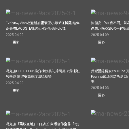
Evelyn与Vian欢迎新加盟寰亚小师弟江博熙 结伴
陈健安「M+夜不同」首
朗豪坊LACOSTE挑选心水超轻盈Polo恤
逢周六晚KKBOX一起听
2025-04-09
2025-04-09
更多
更多
冯允谦CHILL CLUB推介榜颁奖礼捧两奖 云浩影仙
黄淑蔓陈健安YouTube 开
气来袭 陈健安高难度演唱获赞
Feanna试场突然听到
书
2025-04-09
2025-04-03
更多
更多
冯允谦「黑胶圣地」1日店长 自爆创作全靠「宅」