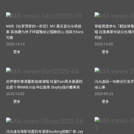
NWB《给梦想家的一封信》MV 真实音乐传承故
草蜢首度参与「超级草莓
事 吴浩康为林子祥留鬚铭记唱歌初心 丽英为fans
唱 日落美景伴观众热情
写歌
月饼
2025-10-14
2025-10-05
更多
更多
郑伊健带黄淑蔓新加坡演唱 韩星Rain原来是面粉
冯允谦因一句歌词引发灵感
出道十年NWB兴奋冲出香港 Stephy骚纤腰美背
倾心事
2025-10-02
2025-09-23
更多
更多
冯允谦云浩影驾面包车游走busking拍新广告 Jay