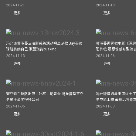
2024-11-21
2024-11-18
更多
更多
冯允谦黄淑蔓云浩影慈善活动唱圣诞歌 Jay买篮
黄淑蔓再凭微电影《深房
球鞋奖励自己 淑蔓预告busking
恐怖妆 最想性感有型演
2024-11-13
2024-11-06
更多
更多
寰亚歌手拉队出席「叱咤」记者会 冯允谦望首夺
冯允谦黄淑蔓出席红十字会
男歌手金奖报答公司
男电影上映 最难忘将剧
2024-11-06
2024-11-03
更多
更多