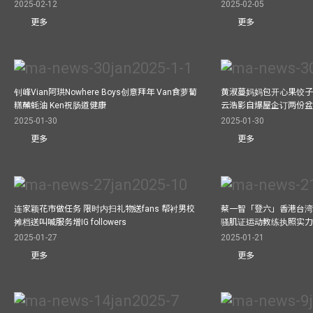
2025-02-12
2025-02-05
更多
更多
钊峰Vian阿珙Nowhere Boys创意拜年 Van食萝蔔
黄淑蔓妈妈包开心果饺子 
糕蘸蚝油 Ken祝肠道健康
云浩影自爆屋企订两份盆
2025-01-30
2025-01-30
更多
更多
连家颖花市做任务 限时内扫礼物送fans 帮衬男校
蔡一智「登六」香港台湾生
摊档送叫喊服务增IG followers
骚肌证运动教练执照实力
2025-01-27
2025-01-21
更多
更多