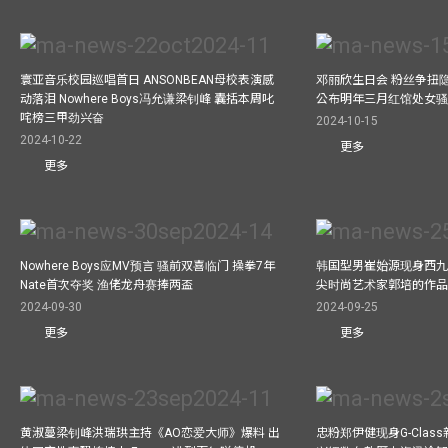
寰亚音乐校园巡唱首日 ANSONBEAN母校表演感
邓丽欣生日会 粉丝争扭
动落泪 Nowhere Boys冯允谦梁钊峰 囊括本周叱
公布明年三月红馆处女骚 
咤榜三甲劲兴奋
2024-10-15
2024-10-22
更多
更多
Nowhere Boys应MV预言 骚前双喜临门 操拳7年
韩国型男崔始源现身西九
Nate首次夺奖 渔佬龙舟赛捧两盃
尖时尚艺术家郭培的作
2024-09-30
2024-09-25
更多
更多
黄淑蔓梁钊峰洪瑞珙主持《AO恋爱大师》爆料 出
忠粉郑伊健现身G-Clas