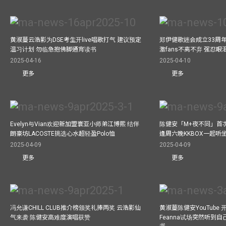
黄淑蔓云浩影为DSE考生开live唱歌打气 建议预定
郑伊健歌迷会成立33周年 
温习计划 勿临急抱佛脚通宵读书
激fans不离不弃 强忍
2025-04-16
2025-04-10
更多
更多
Evelyn与Vian欢迎新加盟寰亚小师弟江博熙 结伴
陈健安「M+夜不同」首
朗豪坊LACOSTE挑选心水超轻盈Polo恤
逢周六晚KKBOX一起听
2025-04-09
2025-04-09
更多
更多
冯允谦CHILL CLUB推介榜颁奖礼捧两奖 云浩影仙
黄淑蔓陈健安YouTube 开
气来袭 陈健安高难度演唱获赞
Feanna试场突然听到