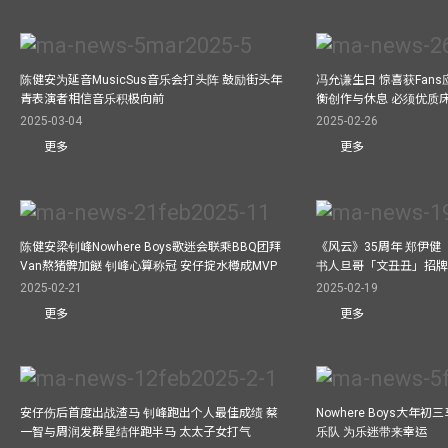
陈健安为延音MusicSus音乐会打头阵 鼓励街头年
冯允谦生日 惊喜获Fan
青表演者相信音乐积极向前
衡创作与休息 必须优质
2025-03-04
2025-02-26
更多
更多
陈健安梁钊峰Nowhere Boys歌迷会联乘BBQ团拜
《风云》35周年 郑伊健
Van熬猪髀加餸 钊峰心算称冠 安仔掟水樽成MVP
书人旦哥「文丑丑」招牌
2025-02-21
2025-02-19
更多
更多
安仔伤后首度出战渣马 钊峰跑出个人最佳成绩 蔡
Nowhere Boys大年
一智与周润发群星结伴跑半马 太太子女打气
乐队 为乐迷带来幸运