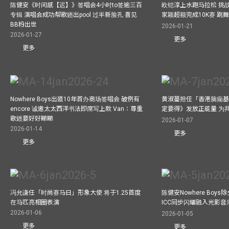
陈健安《时间感【迟】》签唱会4小时to签逾三百
欧铠淳上水跑马拉松 挑
专辑 演唱会成功帮歌迷出pool 过半新脸孔 喜见
家颖超额完成10K赛 跳
BB粉出世
2026-01-21
2026-01-27
更多
更多
Nowhere Boys出道10年首办商场签唱会 破例有
黄淑蔓担任「香港脑痫基
encore 诚邀太太西洋书法即席写上款 Van：尊重
定要得》发放正能量 为
歌迷要好好睇睇
2026-01-07
2026-01-14
更多
更多
冯允谦任「时尚赛马日」形象大使 将于1.25首度
陈健安Nowhere Boy
在马匹亮相圈表演
ICC同步闪耀融入光影音
2026-01-06
2026-01-05
更多
更多