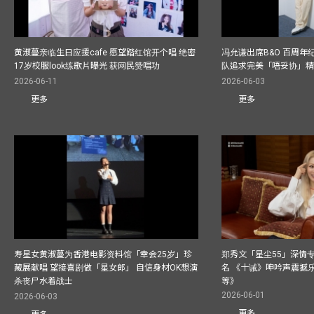
黄淑蔓亲临生日应援cafe 愿望踏红馆开个唱 绝密
冯允谦出席B&O 百周年
17岁校服look练歌片曝光 获网民赞唱功
队追求完美「唔妥协」
2026-06-11
2026-06-03
更多
更多
寿星女黄淑蔓为香港电影资料馆「幸会25岁」珍
郑秀文「星尘55」深情
藏展献唱 望接喜剧做「星女郎」 自信身材OK想演
名 《十诫》呻吟声震撼乐坛
杀丧尸水着战士
等》
2026-06-01
2026-06-03
更多