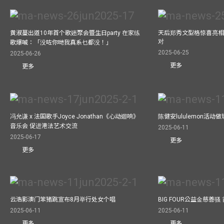
黄淑蔓出道10年首个歌迷聚会暨生日party 在家练
天后郑秀文型格惊喜亮相C
对
歌爆喊：「没咗你哋我真系乜都没！」
2025-06-25
2025-06-26
更多
更多
冯允谦 x 法国歌手Joyce Jonathan《心动迴响》
陈健安lululemon活
音乐会 促进港法艺术交流
2025-06-11
2025-06-17
更多
更多
云浩影澳门笨猪跳宣布8月举行处女个唱
BIG FOUR公益⾦慈善
2025-06-11
2025-06-11
更多
更多