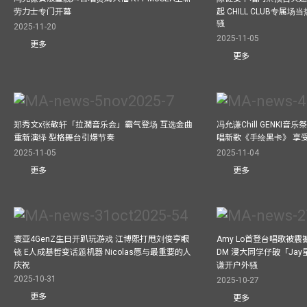
劳力士专门开幕
起 CHILL CLUB专属
骚
2025-11-20
2025-11-05
更多
更多
郑秀文x张敬轩「拉濶音乐会」霸气登场 互选金曲
冯允谦Chill GENKI音
重新演绎 型格舞台引爆节奏
唱新歌《手绘黑卡》 享
2025-11-05
2025-11-04
更多
更多
寰亚4GenZ生日开趴玩游戏 江博熙打甩刘俊亨眼
Amy Lo首登台唱歌被
镜 E人成基哲变话题机器 Nicolas愿与最重要的人
DM 浸大同学仔破「Ja
庆祝
谦开户外骚
2025-10-31
2025-10-27
更多
更多