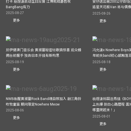
打卡 杨煜谦启动生日应援 江博熙成基哲祝
安仔送出逾200公仔即场
BangBang有力
追星天花板Van 将与
2025-08-27
2025-08-26
更多
更多
郑伊健澳门音乐会 黄淑蔓秘密转歌搞惊喜 观众蜂
冯允谦x Nowhere Bo
拥台前握手 预告日本开骚有新构思
年前夹band初心感触落
2025-08-19
2025-08-18
更多
更多
NWB唤醒黄淑蔓Rock Band魂自荐加入 敲三角铃
杨煜谦韩国选秀骚《BOYS 
吹牧童笛 期间限定Nowhere Meow
上热爆 剖白心路歷程 
哪里爬起来！」
2025-08-06
2025-08-01
更多
更多