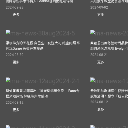
轨网恋性事恐怖情人 Feanna讲到面红嗌停机
兴细数车款歷史资讯冷知
2024-09-23
2024-09-02
更多
更多
梁钊峰宠粉天花板 自己生日反送大礼 绝密肉照 私
蔡颖恩出席芬兰时尚品牌Ma
约玩Game 头奖开车接送
厨具爱玩游戏机 Evely
2024-08-30
2024-08-21
更多
更多
草蜢黄淑蔓华丽演出「星光熠熠耀保良」 Fans专
云浩影与歌迷庆生获赠米
程来港捧场 林晓峰非常感动
感触落泪：想令「迷云
2024-08-12
2024-08-12
更多
更多