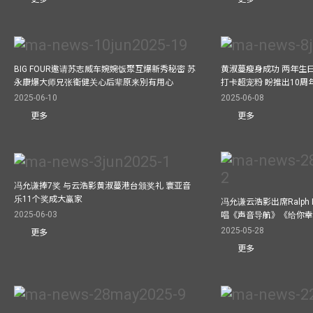
BIG FOUR邀请苏志威车婉婉饭聚互爆新秀秘密 苏
黄淑蔓瘦身成功 两年生
永康爆大师兄张衞健关心后辈原来別有用心
打卡超宠粉 盼推出10周
2025-06-10
2025-06-08
更多
更多
冯允谦捧7奖 与云浩影黄淑蔓港台颁奖礼 寰亚音
乐11个奖成大赢家
冯允谦云浩影出席Ralph L
2025-06-03
唱《声音导航》《给你
2025-05-28
更多
更多