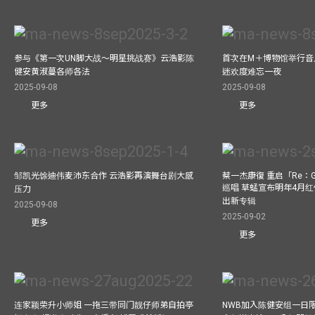
参与《第一次UN脚大战～明星挑战赛》云浩影陈
首次在M＋博物馆举行音乐会
健安黄淑蔓各师各法
迷欢度难忘一夜
2025-09-08
2025-09-08
更多
更多
邹凯光馀迪伟麦沛东合作 云浩影再演舞台剧大感
蔡一杰康復 重启「Re：G
巡唱 草蜢宣布明年4月红
压力
出新专辑
2025-09-08
2025-09-02
更多
更多
连家颖荣升小师姐 一拖三带同门靓仔师弟自拍亭
NWB加入陈健安组一日限定乐