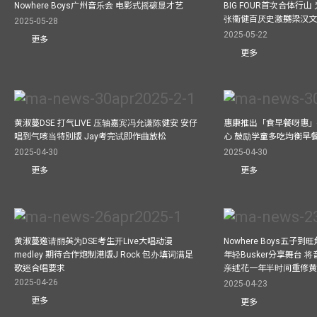
Nowhere Boys广州音乐会 电影式摇磙显才艺
BIG FOUR首次合体行
张衞健百厌史激嬲梁汉文
2025-05-28
2025-05-22
更多
更多
黄淑蔓DSE 打气LIVE 压轴嘉宾冯允谦陈健安 安仔
惠康推出「食早餐呀惠」
唱到气咳当特別版 Jay考完试即作曲放松
心 鼓励学童多吃均衡早
2025-04-30
2025-04-30
更多
更多
黄淑蔓邀请丽英为DSE考生开Live大唱动漫
Nowhere Boys五子到旺
medley 期待合作炮制港版J Rock 包办填词满足
年轻Busker分享舞台 
歌迷合唱要求
亲述花一年半时间重修
2025-04-26
2025-04-23
更多
更多