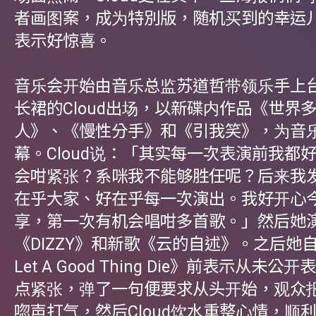
者画图案，成为特別版，随机买到的幸运
表示好惊喜。
音乐会开始由音乐总监苏道哲带领乐手上
长裙的Cloud出场，以新碟内作品《世界
人》、《慢性分手》和《引我笑》，为音
幕。Cloud说：「其实每一次表演前我都
会咁紧张？系咪我不能够胜任呢？后来我
在乎大家、好在乎每一次演出。我好开心
享，第一次有机会唱咁多首歌。」然后她
《DIZZY》和新歌《云的自述》。之后她自
Let A Good Thing Die》前表示从未
点紧张，弹了一句便要求从头开始，观众
唿声打气，然后Cloud饮水重整心情，顺