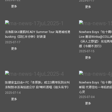
2025-07-17
更多
更多
云浩影SK-II夏肌READY Summer Tour 海港城维港
Nowhere Boys「给
busking《回忆半分钟》好浪漫
Live 邀请Winka@CO
《异人之野望》 兑现两
2025-07-17
版《今期不流行》
更多
2025-07-15
更多
陈健安生日会+ FC「本原族」成立3周年玩到尖叫
Nowhere Boys「给
亲制刨冰派海报送公仔 自?喇叭首唱《额头有字》
邮局 代寄信给一年后的自
心灵
2025-07-14
2025-07-04
更多
更多