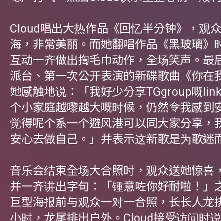
Cloud唱出大热作品《回忆半分钟》，观
海，非常美丽。而她翻唱作品《黑玻璃》
互动一齐做出揈毛巾动作，全场笑声。最
派台、第一次公开表演的新碟歌曲《你在
她感触地说：「我好少分享TGgroup嘅li
个小家庭越嚟越大嘅时候，仍然令我感到
觉得呢个系一个避风港可以同大家分享，
安心去做自己。」并表示这新歌是为歌迷
音乐会结束全场大合照时，观众送她惊喜
并一齐讲出字句：「锺意咗你好耐啦！」
巨型海报前与观众一对一合照，长长人龙
小时，龙尾排出户外。Cloud接受访问时