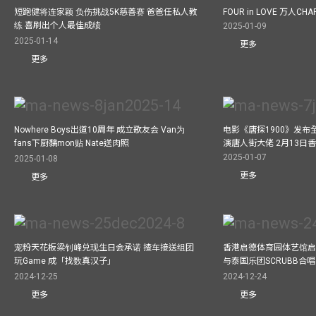
短跑健将连家颖 负伤挑战5K慈善赛 爸爸任私人教
FOUR in LOVE 万人CHAR
练 喜刷出个人最佳成绩
2025-01-09
2025-01-14
更多
更多
Nowhere Boys出道10周年 成立歌友会 Van为
电影《唐探1900》发布
fans下厨黐mon贴 Nate送肉照
演唐人街大佬 2月13日
2025-01-07
2025-01-08
更多
更多
宠粉天花板梁钊峰兑现生日会承诺 揸车接送组团
香港启德体育园体艺馆启
玩Game 成「找数真汉子」
与泰国乐团SCRUBB合
2024-12-25
2024-12-24
更多
更多