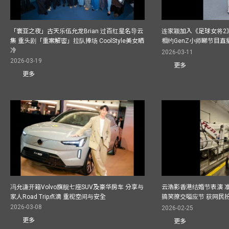
「寰亚之夜」古天乐伍允龙Brian 过百红星名导云
连家颖加入《足球女将2
集 重头剧「重案解密」拉队捧场 CoolStyle美女晒
相约GenZ小师睇节目直
冷
2026-03-11
2026-03-19
更多
更多
冯允谦开箱Volvo旗舰七座SUV及豪华房车 分享与
云浩影香港结婚节表演 
家人Road Trip点滴 重视空间与安全
搞笑撩交嗌应节 获网民
2026-03-08
2026-02-25
更多
更多