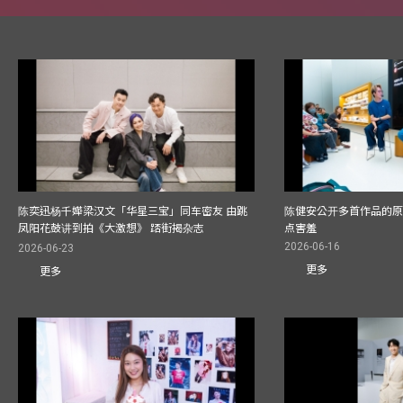
陈奕迅杨千嬅梁汉文「华星三宝」同车密友 由跳
陈健安公开多首作品的原始
凤阳花鼓讲到拍《大激想》 踎街揭杂志
点害羞
2026-06-16
2026-06-23
更多
更多