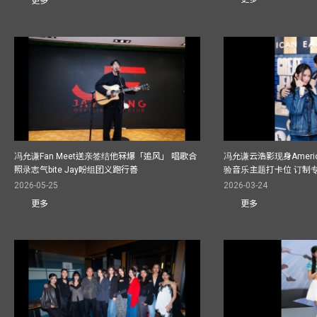
更多
冯允谦Fan Meet送亲签结他冧爆「追风」 唱歌合
冯允谦云浩影现身America
照录志气bite Jay盼组团义跑行善
验音乐主题打卡位 订制
2026-05-25
2026-03-24
更多
更多