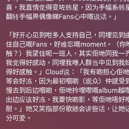
喜，我直情觉得变咗韩星，因为手幅系韩
翻转手幅畀偶像睇Fans心中嘅说话。」
「好开心见到咁多人支持自己，同埋见到
住自己嘅Fans，好难忘嘅moment。（
触？）我望住呢一班人，其实佢哋同我一
我觉得好感动，同埋我喺人群当中见到我
得好感触。」Cloud说：「我有啲担心佢
等会好冻，因为最初嗰啲（观众）仲感受
慢去到后边嗰啲，佢哋拎埋嚟嘅album越
出边应该好冻，我要快啲影，等佢哋唔好
耐。」她又笑指部份歌迷会讲些话，让她
分可爱。