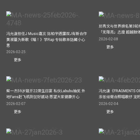
郑秀文与世界排名第3轮
「无限亮」态度 超越肢
冯允谦担任J Music嘉宾 陈柏宇透露双J有新合作
2026-02-08
黄淑蔓为新歌《喵！》学Rap 专辑歌单隐藏小心
思
更多
2026-02-25
更多
蔡一杰59岁筵开22席生日宴 私伙Labubu抽奖 外
冯允谦《FRAGMENTS O
地Fans赶飞机到贺好感动 愿望大家健康开心
亲签倾偈合照唱歌仔 宠粉
2026-02-07
2026-02-04
更多
更多