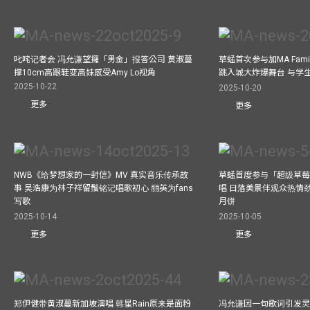
叱咤记者会 冯允谦望攞「男金」报答公司 黄淑蔓
草蜢首次参与加MA Family 
撑10cm高跟鞋变高妹感受Amy Lo视角
跳入城大炸爆舞台 与学
2025-10-22
2025-10-20
更多
更多
NWB《给梦想家的一封信》MV 真实音乐传承故
草蜢首度参与「超级草莓
事 吴浩康为林子祥留鬚铭记唱歌初心 丽英为fans
唱 日落美景伴观众热情
写歌
月饼
2025-10-14
2025-10-05
更多
更多
郑伊健带黄淑蔓新加坡演唱 韩星Rain原来是面粉
冯允谦因一句歌词引发灵感