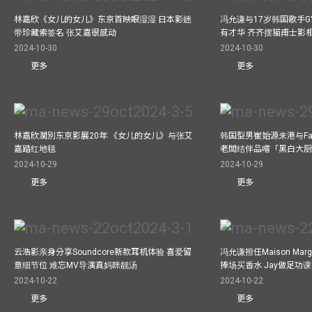
林嘉欣《女儿的女儿》东京首映眼湿湿 日本影迷
冯允谦与17岁韩国歌手GY
带珍藏索签名 张艾嘉很感动
有才华 齐齐摆猫甫士影
2024-10-30
2024-10-30
更多
更多
林嘉欣濶別东京影展20年 《女儿的女儿》与张艾
韩国型男崔始源来港与Fa
嘉踏红地毯
老闆结伴品嚐「黑白大
2024-10-29
2024-10-29
更多
更多
云浩影亲身分享Soundcore新款耳机体验 喜爱留
冯允谦担任Maison Marg
意细节位 难忘MV导演真妈咪靓汤
捧场买香水 Jay做足功
2024-10-22
2024-10-22
更多
更多