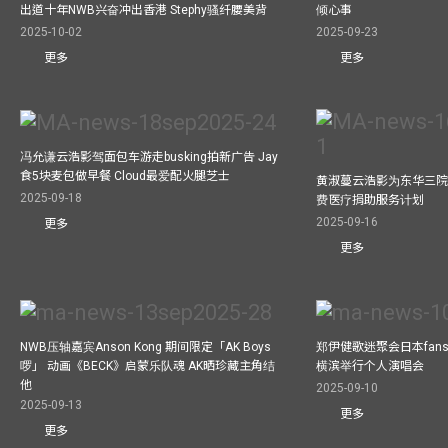
出道十年NWB兴奋冲出香港 Stephy骚纤腰美背
倾心事
2025-10-02
2025-09-23
更多
更多
冯允谦云浩影驾面包车游走busking拍新广告 Jay
食5块麦包做早餐 Cloud最爱配火腿芝士
黄淑蔓云浩影为东华三院
2025-09-18
费医疗捐助服务计划
2025-09-16
更多
更多
NWB压轴嘉宾Anson Kong 期间限定「AK Boys
郑伊健歌迷聚会日本fans
啰」 动画《BECK》启蒙乐队魂 AK晒珍藏主角结
横滨举行个人演唱会
他
2025-09-10
2025-09-13
更多
更多