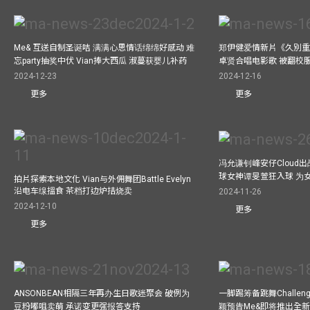
Me& 互送自制圣诞咭 满满心思情话绵绵好感动 难
郑伊健爱情新片《久別重
忘party抽奖中伏 Vian捧大西瓜 淑蔓获婴儿补药
卓贤合唱电影歌 被翻校
2024-12-23
2024-12-16
更多
更多
冯允谦钊峰安仔Cloud出战9
球女神谭旻萱狂入球 为女
拍片探索本地文化 Vian与外佣舞团Battle Evelyn
沿电车缐搵食 茶档打边炉拮烧卖
2024-11-26
2024-12-10
更多
更多
ANSONBEAN相隔三年再办生日歌迷聚会 破例为
一脚踢筹备跳舞Challen
豆粉嘟咀卖萌 承诺变更强报答支持
颖预告Me&即将推出全