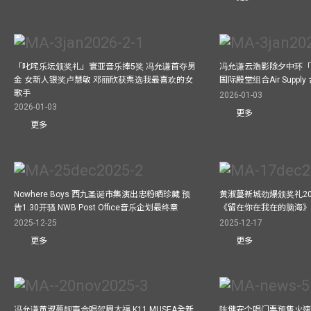
「叱咤乐坛颁奖礼」寰亚音乐捧5奖 冯允谦首夺男
冯允谦云浩影除夕中环「
金 女新人银奖卢慧敏 邓丽欣获票选我最喜欢的女
国际殿堂组合Air Suppl
歌手
2026-01-03
2026-01-03
更多
更多
Nowhere Boys 西九圣诞市集演出忠粉晒珍藏 预
黄淑蔓新城劲爆颁奖礼20
告1.30开骚 NWB Post Office音乐企划最终章
《留在你在我在的脑海
2025-12-25
2025-12-17
更多
更多
冯允谦黄淑蔓靓声合唱贺周大福 K11 MUSEA全新
陈健安个唱门票预售火