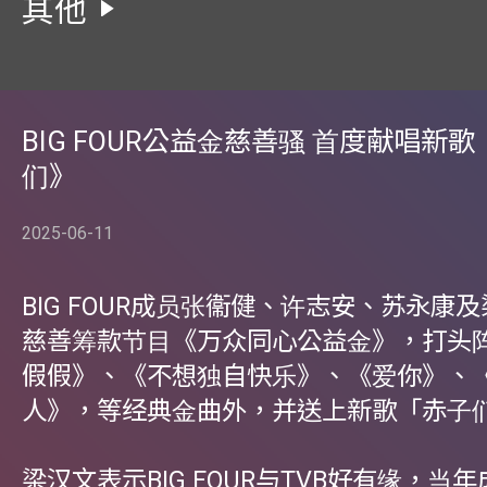
其他
BIG FOUR公益⾦慈善骚 ⾸度献唱新
们》
2025-06-11
BIG FOUR成员张衞健、许志安、苏永康及
慈善筹款节⽬《万众同⼼公益⾦》，打头
假假》、《不想独⾃快乐》、《爱你》、
⼈》，等经典⾦曲外，并送上新歌「赤⼦
梁汉⽂表示BIG FOUR与TVB好有缘，当