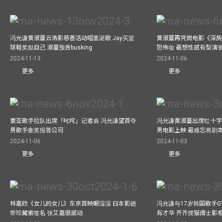
冯允谦黄淑蔓云浩影慈善活动唱圣诞歌 Jay买篮
黄淑蔓再凭微电影《深房
球鞋奖励自己 淑蔓预告busking
恐怖妆 最想性感有型演
2024-11-13
2024-11-06
更多
更多
寰亚歌手拉队出席「叱咤」记者会 冯允谦望首夺
冯允谦黄淑蔓出席红十字会
男歌手金奖报答公司
男电影上映 最难忘将剧
2024-11-06
2024-11-03
更多
更多
林嘉欣《女儿的女儿》东京首映眼湿湿 日本影迷
冯允谦与17岁韩国歌手GY
带珍藏索签名 张艾嘉很感动
有才华 齐齐摆猫甫士影