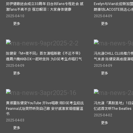
郑伊健歌迷会成立33周年 日台韩fans专程赴会 感
Evelyn与Vian欢迎
激fans不离不弃 强忍眼泪：大家身体健康
朗豪坊LACOSTE挑选心
2025-04-10
2025-04-09
更多
更多
陈健安「M+夜不同」首次演唱新歌《不迟不早》
冯允谦CHILL CLUB
逢周六晚KKBOX一起听坐阵 为DSE考生点唱打气
气来袭 陈健安高难度演
2025-04-09
2025-04-09
更多
更多
黄淑蔓陈健安YouTube 开live唱歌 陪DSE考生迎战
冯允谦「黑胶圣地」1日
Feanna试场突然听到自己歌 安仔感激家姐借屋温
忆述首次听The Beatles
书
2025-04-02
2025-04-03
更多
更多