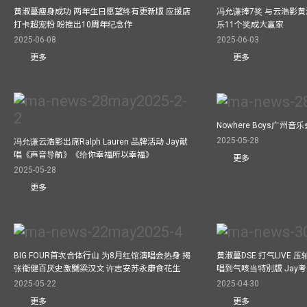
黄淑蔓瘦身成功 两年生日愿望终有更新版 应援店
冯允谦捧7奖 与云浩影
打卡超宠粉 盼推出10周年纪念作
乐11个奖成大赢家
2025-06-08
2025-06-03
更多
更多
Nowhere Boys广州
2025-05-28
冯允谦云浩影出席Ralph Lauren 品牌活动 Jay献
唱《声音导航》《给你幸福所以幸福》
更多
2025-05-28
更多
BIG FOUR首次合体行山 为8月红馆演唱会热身 揭
黄淑蔓DSE 打气LIVE
张衞健百厌史激嬲梁汉文 许志安苏永康食花生
唱到气咳当特別版 Jay
2025-05-22
2025-04-30
更多
更多