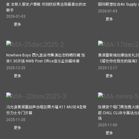
金 女新人银奖卢慧敏 邓丽欣获票选我最喜欢的女
国际殿堂组合Air Suppl
歌手
2026-01-03
2026-01-03
更多
更多
Nowhere Boys 西九圣诞市集演出忠粉晒珍藏 预
黄淑蔓新城劲爆颁奖礼20
告1.30开骚 NWB Post Office音乐企划最终章
《留在你在我在的脑海
2025-12-25
2025-12-17
更多
更多
冯允谦黄淑蔓靓声合唱贺周大福 K11 MUSEA全新
陈健安个唱门票预售火
劳力士专门开幕
起 CHILL CLUB专属
骚
2025-11-20
2025-11-05
更多
更多