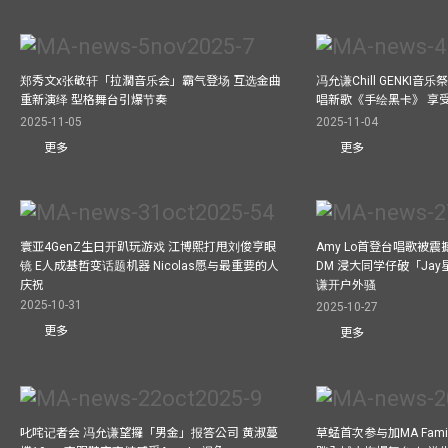
郑秀文x张敬轩「拉濶音乐会」霸气登场 互选金曲
冯允谦Chill GENKI音
重新演绎 型格舞台引爆节奏
唱新歌《手绘黑卡》 享
2025-11-05
2025-11-04
更多
更多
寰亚4GenZ生日开趴玩游戏 江博熙打甩刘俊亨眼
Amy Lo首登台唱歌被
镜 E人成基哲变话题机器 Nicolas愿与最重要的人
DM 浸大同学仔破「Ja
庆祝
谦开户外骚
2025-10-31
2025-10-27
更多
更多
叱咤记者会 冯允谦望攞「男金」报答公司 黄淑蔓
草蜢首次参与加MA Family 