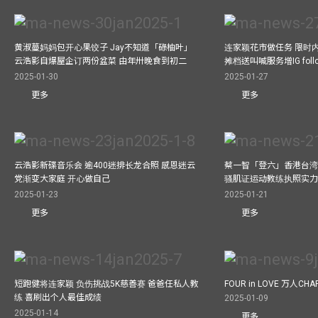
黄淑蔓妈妈包开心果饺子 Jay不知道「碌柚叶」
连家颖花市做任务 限时内
云浩影自爆屋企订两份盆菜 由年卅晚食到初二
摊档送叫喊服务增IG follo
2025-01-30
2025-01-27
更多
更多
云浩影新碟音乐会 逾400迷排长龙合照 感恩迷云
蔡一智「登六」香港台湾生
党渐变大家庭 开心做自己
骚肌证运动教练执照实力
2025-01-23
2025-01-21
更多
更多
短跑健将连家颖 负伤挑战5K慈善赛 爸爸任私人教
FOUR in LOVE 万人CHAR
练 喜刷出个人最佳成绩
2025-01-09
2025-01-14
更多