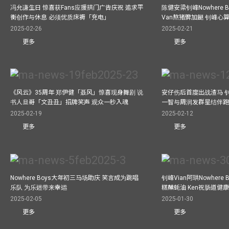
冯允谦生日 惊喜获Fans应援拱门广告庆祝 追求平
陈健安梁钊峰Nowhere 
衡创作与休息 必须优质床褥「充电」
Van熬猪髀加餸 钊峰心
2025-02-26
2025-02-21
更多
更多
《风云》35周年 郑伊健「聂风」惊喜现身舞剧 说
安仔伤后首度出战渣马 
书人旦哥「文丑丑」招牌笑声 观众一秒入魂
一智与周润发群星结伴跑
2025-02-19
2025-02-12
更多
更多
Nowhere Boys大年初三马场助庆 笑言成为跳唱
钊峰Vian阿珙Nowhere
乐队 为乐迷带来幸运
糕蘸蚝油 Ken祝肠道健
2025-02-05
2025-01-30
更多
更多