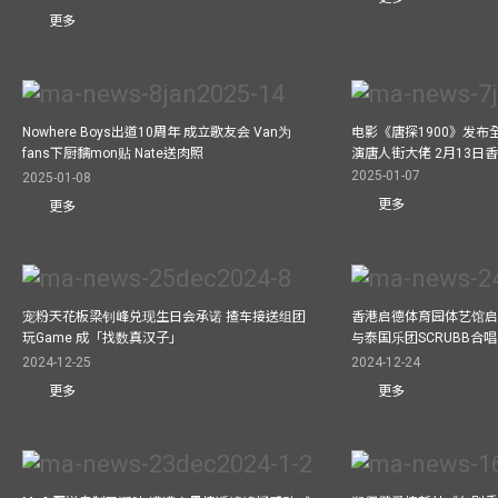
更多
Nowhere Boys出道10周年 成立歌友会 Van为
电影《唐探1900》发布
fans下厨黐mon贴 Nate送肉照
演唐人街大佬 2月13日
2025-01-07
2025-01-08
更多
更多
宠粉天花板梁钊峰兑现生日会承诺 揸车接送组团
香港启德体育园体艺馆启
玩Game 成「找数真汉子」
与泰国乐团SCRUBB合
2024-12-25
2024-12-24
更多
更多