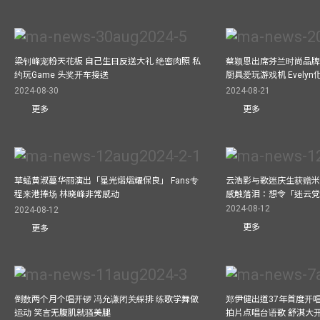
梁钊峰宠粉天花板 自己生日反送大礼 绝密肉照 私
蔡颖恩出席芬兰时尚品牌Ma
约玩Game 头奖开车接送
厨具爱玩游戏机 Evely
2024-08-30
2024-08-21
更多
更多
草蜢黄淑蔓华丽演出「星光熠熠耀保良」 Fans专
云浩影与歌迷庆生获赠米
程来港捧场 林晓峰非常感动
感触落泪：想令「迷云
2024-08-12
2024-08-12
更多
更多
倒数两个月个唱开锣 冯允谦闭关綵排 练歌学舞做
郑伊健出道37年首度开唱
运动 笑言无腹肌就骚美腿
拍片点唱台语歌 舒淇大