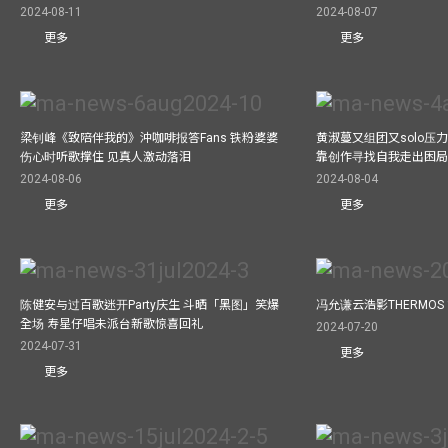
2024-08-11
2024-08-07
更多
更多
梁钊峰《致陪伴我的》沖咖啡报答Fans 铁粉婆婆
黄淑蔓又组团又solo压
伤心时听歌撑住 见真人激动落泪
靠创作寻找自我走出困
2024-08-06
2024-08-04
更多
更多
陈健安与过百歌迷开Party庆生 斗晒「黑图」笑爆
冯允谦云浩影THERMOS
全场 寿星仔唱未派台新歌惊喜回礼
2024-07-20
2024-07-31
更多
更多