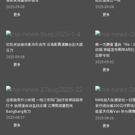
健安黄淑蔓各师各法
迷欢度难忘一夜
2025-09-08
2025-09-08
更多
更多
邹凯光馀迪伟麦沛东合作 云浩影再演舞台剧大感
蔡一杰康復 重启「Re：G
巡唱 草蜢宣布明年4月红
压力
出新专辑
2025-09-08
2025-09-02
更多
更多
连家颖荣升小师姐 一拖三带同门靓仔师弟自拍亭
NWB加入陈健安组一日限定乐
打卡 杨煜谦启动生日应援 江博熙成基哲祝
安仔送出逾200公仔即场
BangBang有力
追星天花板Van 将与
2025-08-27
2025-08-26
更多
更多