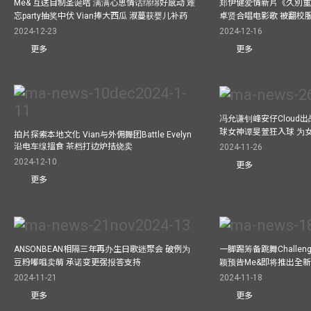
Me& 互送自制圣诞咭 满满心思情话绵绵好感动 难
郑伊健爱情新片《久別重
忘party抽奖中伏 Vian捧大西瓜 淑蔓获婴儿补药
卓贤合唱电影歌 被翻校
2024-12-23
2024-12-16
更多
更多
冯允谦钊峰安仔Cloud出战9
球女神谭旻萱狂入球 为女
拍片探索本地文化 Vian与外佣舞团Battle Evelyn
沿电车缐搵食 茶档打边炉拮烧卖
2024-11-26
2024-12-10
更多
更多
ANSONBEAN相隔三年再办生日歌迷聚会 破例为
一脚踢筹备跳舞Challen
豆粉嘟咀卖萌 承诺变更强报答支持
颖预告Me&即将推出全
2024-11-21
2024-11-18
更多
更多