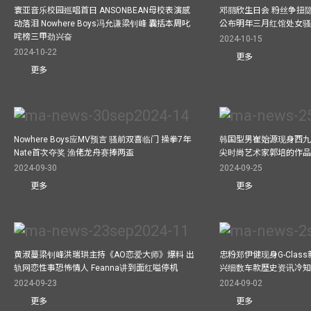
寰亚音乐校园巡唱首日 ANSONBEAN母校表演感
邓丽欣生日会 粉丝争扭
动落泪 Nowhere Boys冯允谦梁钊峰 囊括本周叱
公布明年三月红馆处女骚 
咤榜三甲劲兴奋
2024-10-15
2024-10-22
更多
更多
Nowhere Boys应MV预言 骚前双喜临门 操拳7年
韩国型男崔始源现身西九
Nate首次夺奖 渔佬龙舟赛捧两盃
尖时尚艺术家郭培的作
2024-09-30
2024-09-25
更多
更多
黄淑蔓梁钊峰洪瑞珙主持《AO恋爱大师》爆料 出
忠粉郑伊健现身G-Clas
轨网恋性事恐怖情人 Feanna讲到面红嗌停机
兴细数车款歷史资讯冷知
2024-09-23
2024-09-02
更多
更多