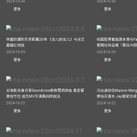
2024-10-30
2024-10-30
更多
更多
林嘉欣濶別东京影展20年 《女儿的女儿》与张艾
韩国型男崔始源来港与Fa
嘉踏红地毯
老闆结伴品嚐「黑白大
2024-10-29
2024-10-29
更多
更多
云浩影亲身分享Soundcore新款耳机体验 喜爱留
冯允谦担任Maison Marg
意细节位 难忘MV导演真妈咪靓汤
捧场买香水 Jay做足功
2024-10-22
2024-10-22
更多
更多