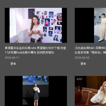
黄淑蔓亲临生日应援cafe 愿望踏红馆开个唱 绝密
冯允谦出席B&O 百周年
17岁校服look练歌片曝光 获网民赞唱功
队追求完美「唔妥协」
2026-06-11
2026-06-03
更多
更多