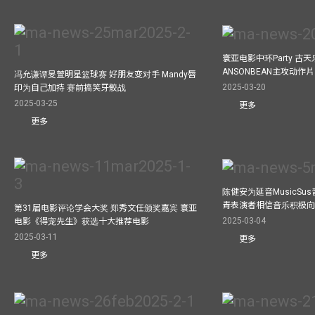
寰亚电影中环Party 古天
ANSONBEAN主攻动作片 
冯允谦谭旻萱明星篮球赛 好朋友变对手 Mandy唇
2025-03-20
印为自己加持 赛前搞笑牙骹战
2025-03-25
更多
更多
陈健安为延音MusicSu
青表演者相信音乐积极
第31届电影评论学会大奖 郑秀文任颁奖嘉宾 寰亚
2025-03-04
电影《得宠先生》获选十大推荐电影
2025-03-11
更多
更多