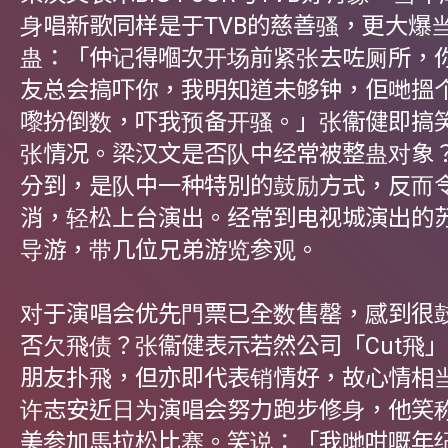
⾝唱新歌同样是于TVB的慈善骚，更⼤爆
蛊：「仲记得嗰次开场前紧张去咗厕所，
友总会搞吓你，我明知道未够钟，佢哋搵
嚟扮倒数，吓我预备开骚。」张衞健即搞
张情况。梁汉⽂是否队中经常被整蛊对象
分到，是队中⼀种特別的⿎励⽅式，反⽽
消，轻松上台演出。经常到电视城演出的
导游，带几位兄弟游览参观。
对于演唱会优先⾨票已全数售罄，感到很
否⽋⾶债？张衞健表示若然公司「Cut⾶
朋友扑⾶，但亦即代表销情好，故⼼情相
许志安近⽇为演唱会努⼒跑步修⾝，他笑
美参加⾺拉松比赛。笑说：「我哋咁嘅年