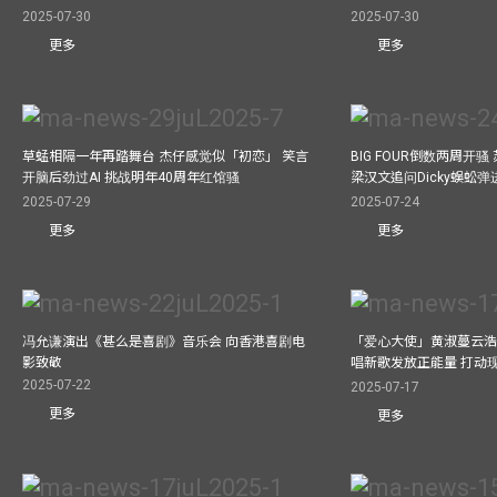
2025-07-30
2025-07-30
更多
更多
草蜢相隔一年再踏舞台 杰仔感觉似「初恋」 笑言
BIG FOUR倒数两周开
开脑后劲过AI 挑战明年40周年红馆骚
梁汉文追问Dicky蜈蚣
2025-07-29
2025-07-24
更多
更多
冯允谦演出《甚么是喜剧》音乐会 向香港喜剧电
「爱心大使」黄淑蔓云浩
影致敬
唱新歌发放正能量 打动
2025-07-22
2025-07-17
更多
更多