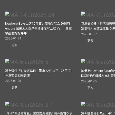
Nowhere Boys出道10年首办商场签唱会 破例有
黄淑蔓担任「香港脑痫基
encore 诚邀太太西洋书法即席写上款 Van：尊重
定要得》发放正能量 为
歌迷要好好睇睇
2026-01-07
2026-01-14
更多
更多
冯允谦任「时尚赛马日」形象大使 将于1.25首度
陈健安Nowhere Boy
在马匹亮相圈表演
ICC同步闪耀融入光影音
2026-01-06
2026-01-05
更多
更多
「叱咤乐坛颁奖礼」寰亚音乐捧5奖 冯允谦首夺男
冯允谦云浩影除夕中环「