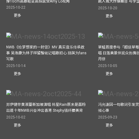
撑10cm高跟鞋变高妹感受Amy Lo视角
跳入城大炸爆舞台 与学
2025-10-22
2025-10-20
更多
更多
NWB《给梦想家的一封信》MV 真实音乐传承故
草蜢首度参与「超级草莓
事 吴浩康为林子祥留鬚铭记唱歌初心 丽英为fans
唱 日落美景伴观众热情
写歌
月饼
2025-10-14
2025-10-05
更多
更多
郑伊健带黄淑蔓新加坡演唱 韩星Rain原来是面粉
冯允谦因一句歌词引发灵感
出道十年NWB兴奋冲出香港 Stephy骚纤腰美背
倾心事
2025-10-02
2025-09-23
更多
更多