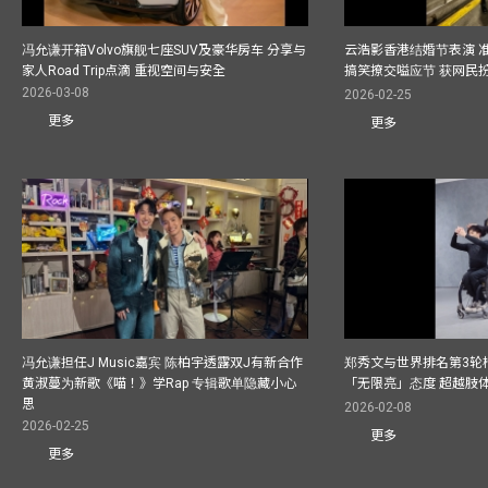
冯允谦开箱Volvo旗舰七座SUV及豪华房车 分享与
云浩影香港结婚节表演 
家人Road Trip点滴 重视空间与安全
搞笑撩交嗌应节 获网民
2026-03-08
2026-02-25
更多
更多
冯允谦担任J Music嘉宾 陈柏宇透露双J有新合作
郑秀文与世界排名第3轮
黄淑蔓为新歌《喵！》学Rap 专辑歌单隐藏小心
「无限亮」态度 超越肢
思
2026-02-08
2026-02-25
更多
更多