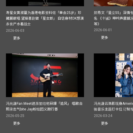
寿星女黄淑蔓为香港电影资料馆「幸会25岁」珍
郑秀文「星尘55」深情
藏展献唱 望接喜剧做「星女郎」 自信身材OK想演
名 《十诫》呻吟声震撼乐坛
杀丧尸水着战士
等》
2026-06-01
2026-06-03
更多
更多
冯允谦Fan Meet送亲签结他冧爆「追风」 唱歌合
冯允谦云浩影现身America
照录志气bite Jay盼组团义跑行善
验音乐主题打卡位 订制
2026-05-25
2026-03-24
更多
更多