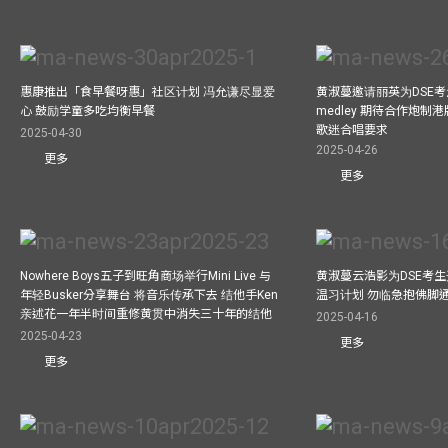
惠康推出「食早餐呀惠」社区计划 冯允谦尽显爱
黄淑蔓邀请丽英为DSE考
心 鼓励学童多吃均衡早餐
medley 期待合作炮制港
歌迷合唱要求
2025-04-30
2025-04-26
更多
更多
Nowhere Boys五子到旺角商场举行Mini Live 与
黄淑蔓云浩影为DSE考生开
年轻Busker分享舞台 将音乐传承下去 结他手Ken
温习计划 勿临急抱佛脚
亲述花一年半时间重修黄贯中消失三十年的结他
2025-04-16
2025-04-23
更多
更多