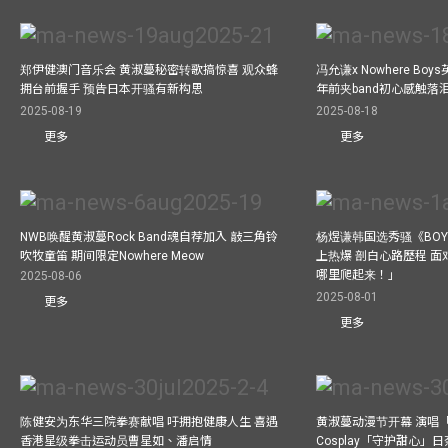
郑伊健澳门音乐会 黄淑蔓秘密转歌搞惊喜 观众蜂
冯允谦x Nowhere Bo
拥台前握手 预告日本开骚有新构思
年前夹band初心感触落
2025-08-19
2025-08-18
更多
更多
NWB唤醒黄淑蔓Rock Band魂自荐加入 敲三角铃
杨煜谦韩国选秀骚《BOYS 
吹牧童笛 期间限定Nowhere Meow
上热爆 剖白心路歷程 
哪里爬起来！」
2025-08-06
2025-08-01
更多
更多
陈健安为东华三院拳赛献唱 吁拥抱健康人生 喜遇
黄淑蔓动漫节开幕 演唱
香港星级拳击运动员曹星如、潘启情
Cosplay「守护甜心」