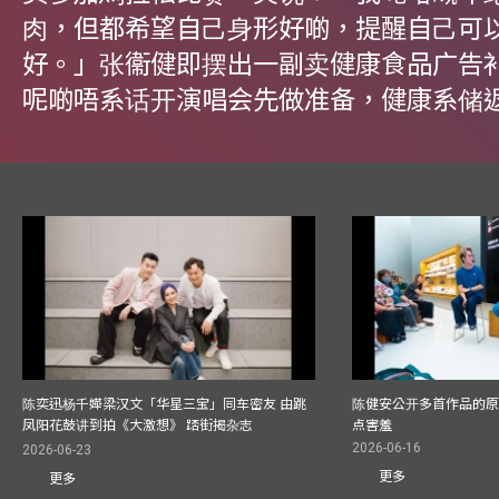
⾁，但都希望⾃⼰⾝形好啲，提醒⾃⼰可
好。」张衞健即摆出⼀副卖健康食品广告
呢啲唔系话开演唱会先做准备，健康系储
陈奕迅杨千嬅梁汉文「华星三宝」同车密友 由跳
陈健安公开多首作品的原始
凤阳花鼓讲到拍《大激想》 踎街揭杂志
点害羞
2026-06-16
2026-06-23
更多
更多