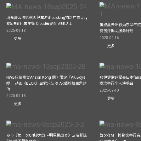
冯允谦云浩影驾面包车游走busking拍新广告 Jay
食5块麦包做早餐 Cloud最爱配火腿芝士
黄淑蔓云浩影为东华三院
2025-09-18
费医疗捐助服务计划
2025-09-16
更多
更多
NWB压轴嘉宾Anson Kong 期间限定「AK Boys
郑伊健歌迷聚会日本fans
啰」 动画《BECK》启蒙乐队魂 AK晒珍藏主角结
横滨举行个人演唱会
他
2025-09-10
2025-09-13
更多
更多
参与《第一次UN脚大战～明星挑战赛》云浩影陈
首次在M＋博物馆举行音乐会