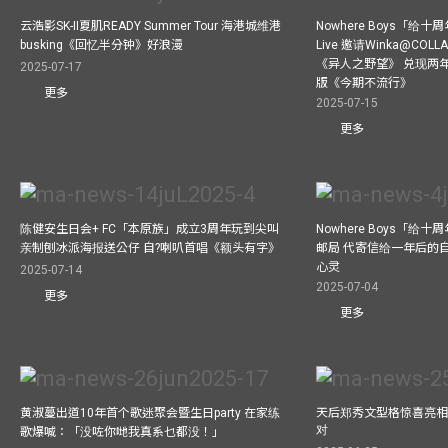
云浩影SK-II夏肌READY Summer Tour 海港城维港
Nowhere Boys「给
busking《回忆半分钟》好浪漫
Live 邀请Winka@CO
《异人之野望》 兑现两
2025-07-17
版《今期不流行》
更多
2025-07-15
更多
陈健安生日会+ FC「本原族」成立3周年玩到尖叫
Nowhere Boys「给
亲制刨冰派海报送公仔 自?喇叭首唱《额头有字》
邮局 代寄信给一年后的自
心灵
2025-07-14
2025-07-04
更多
更多
黄淑蔓出道10年首个歌迷聚会暨生日party 在家练
天后郑秀文型格惊喜亮相C
对
歌爆喊：「没咗你哋我真系乜都没！」