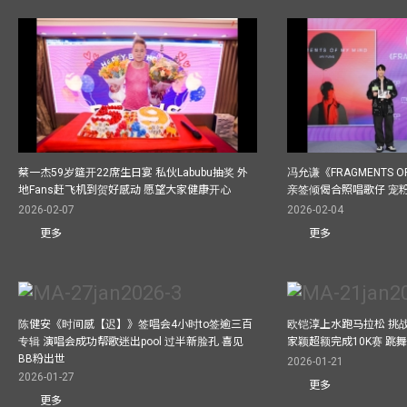
蔡一杰59岁筵开22席生日宴 私伙Labubu抽奖 外
冯允谦《FRAGMENTS O
地Fans赶飞机到贺好感动 愿望大家健康开心
亲签倾偈合照唱歌仔 宠粉
2026-02-07
2026-02-04
更多
更多
陈健安《时间感【迟】》签唱会4小时to签逾三百
欧铠淳上水跑马拉松 挑
专辑 演唱会成功帮歌迷出pool 过半新脸孔 喜见
家颖超额完成10K赛 跳
BB粉出世
2026-01-21
2026-01-27
更多
更多