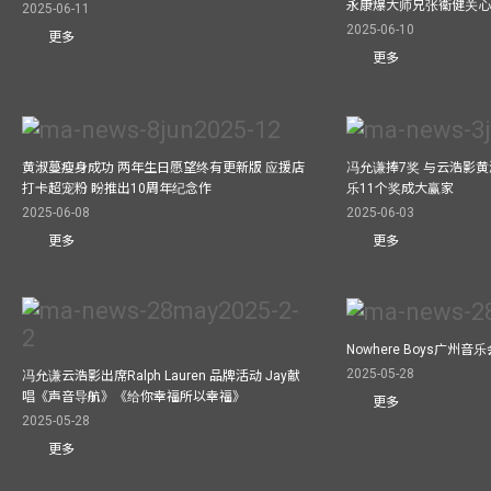
永康爆大师兄张衞健关
2025-06-11
2025-06-10
更多
更多
黄淑蔓瘦身成功 两年生日愿望终有更新版 应援店
冯允谦捧7奖 与云浩影
打卡超宠粉 盼推出10周年纪念作
乐11个奖成大赢家
2025-06-08
2025-06-03
更多
更多
Nowhere Boys广州
2025-05-28
冯允谦云浩影出席Ralph Lauren 品牌活动 Jay献
唱《声音导航》《给你幸福所以幸福》
更多
2025-05-28
更多