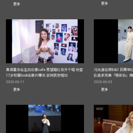
更多
更多
黄淑蔓亲临生日应援cafe 愿望踏红馆开个唱 绝密
冯允谦出席B&O 百周年
17岁校服look练歌片曝光 获网民赞唱功
队追求完美「唔妥协」
2026-06-11
2026-06-03
更多
更多