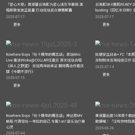
「爱心大使」黄淑蔓云浩影为爱心满东华募捐 演
云浩影SK-II夏肌READY 
唱新歌发放正能量 打动现场观众慷慨解囊
busking《回忆半分钟
2025-07-17
2025-07-17
更多
更多
Nowhere Boys「给十周年的概念店」首场Mini
陈健安生日会+ FC「本
Live 邀请Winka@COLLAR任嘉宾 首次现场合唱
亲制刨冰派海报送公仔 
《异人之野望》 兑现两年前承诺 期待再合作喜庆
2025-07-14
版《今期不流行》
更多
2025-07-15
更多
Nowhere Boys「给十周年的概念店」神还原MV
黄淑蔓出道10年首个歌迷聚
邮局 代寄信给一年后的自己 专属1on1音乐治疗身
歌爆喊：「没咗你哋我
心灵
2025-06-26
2025-07-04