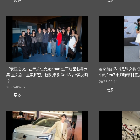
更多
更多
「寰亚之夜」古天乐伍允龙Brian 过百红星名导云
连家颖加入《足球女将2
集 重头剧「重案解密」拉队捧场 CoolStyle美女晒
相约GenZ小师睇节目直
冷
2026-03-11
2026-03-19
更多
更多