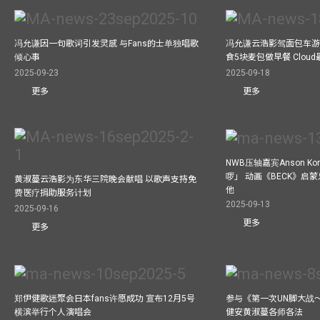
冯允谦因一句歌词引发灵感 与Fans的士单独唱歌
冯允谦云浩影驾面包车游走b
倾心事
食5块麦包做早餐 Clou
2025-09-23
2025-09-18
更多
更多
NWB压轴嘉宾Anson Ko
啰」 动画《BECK》启
黄淑蔓云浩影为东华三院晚会献唱 以歌声支持免
他
费医疗捐助服务计划
2025-09-13
2025-09-16
更多
更多
郑伊健歌迷聚会日本fans许愿成功 宣布12月5号
参与《第一次UN脚大战
横滨举行个人演唱会
健安黄淑蔓各师各法