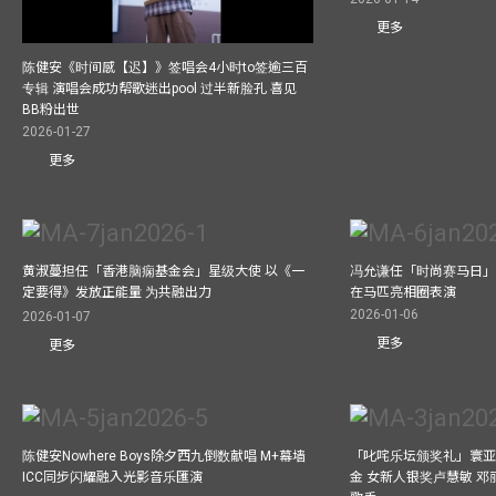
更多
陈健安《时间感【迟】》签唱会4小时to签逾三百
专辑 演唱会成功帮歌迷出pool 过半新脸孔 喜见
BB粉出世
2026-01-27
更多
黄淑蔓担任「香港脑痫基金会」星级大使 以《一
冯允谦任「时尚赛马日」形
定要得》发放正能量 为共融出力
在马匹亮相圈表演
2026-01-06
2026-01-07
更多
更多
陈健安Nowhere Boys除夕西九倒数献唱 M+幕墙
「叱咤乐坛颁奖礼」寰亚
ICC同步闪耀融入光影音乐匯演
金 女新人银奖卢慧敏 