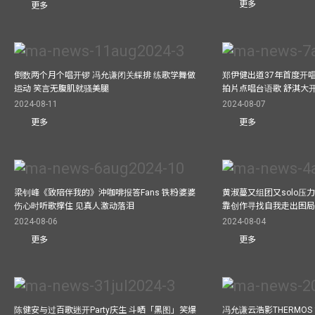
更多
更多
倒数两个月个唱开锣 冯允谦闭关綵排 练歌学舞做
郑伊健出道37年首度开唱
运动 笑言无腹肌就骚美腿
拍片点唱台语歌 舒淇大
2024-08-11
2024-08-07
更多
更多
梁钊峰《致陪伴我的》沖咖啡报答Fans 铁粉婆婆
黄淑蔓又组团又solo压
伤心时听歌撑住 见真人激动落泪
靠创作寻找自我走出困
2024-08-06
2024-08-04
更多
更多
陈健安与过百歌迷开Party庆生 斗晒「黑图」笑爆
冯允谦云浩影THERMOS