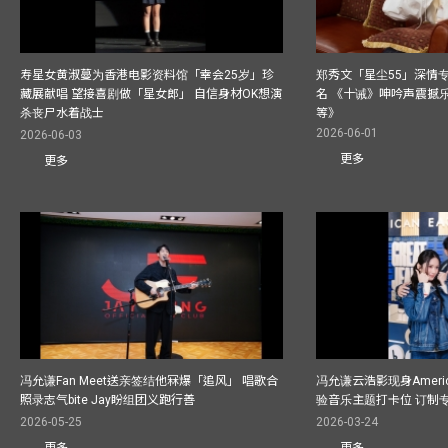
寿星女黄淑蔓为香港电影资料馆「幸会25岁」珍
郑秀文「星尘55」深情
藏展献唱 望接喜剧做「星女郎」 自信身材OK想演
名 《十诫》呻吟声震撼乐坛
杀丧尸水着战士
等》
2026-06-01
2026-06-03
更多
更多
冯允谦Fan Meet送亲签结他冧爆「追风」 唱歌合
冯允谦云浩影现身America
照录志气bite Jay盼组团义跑行善
验音乐主题打卡位 订制
2026-05-25
2026-03-24