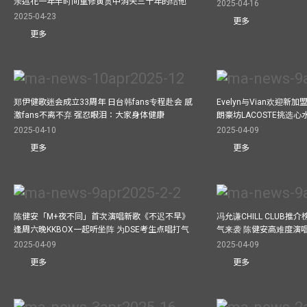
亲述花一年半时间重修黄贯中消失三十年的结他
2025-04-16
2025-04-23
更多
更多
郑伊健歌迷会成立33周年 日台韩fans专程赴会 感
Evelyn与Vian欢迎
激fans不离不弃 强忍眼泪：大家身体健康
朗豪坊LACOSTE挑选心
2025-04-10
2025-04-09
更多
更多
陈健安「M+夜不同」首次演唱新歌《不迟不早》
冯允谦CHILL CLUB
逢周六晚KKBOX一起听坐阵 为DSE考生点唱打气
气来袭 陈健安高难度演
2025-04-09
2025-04-09
更多
更多