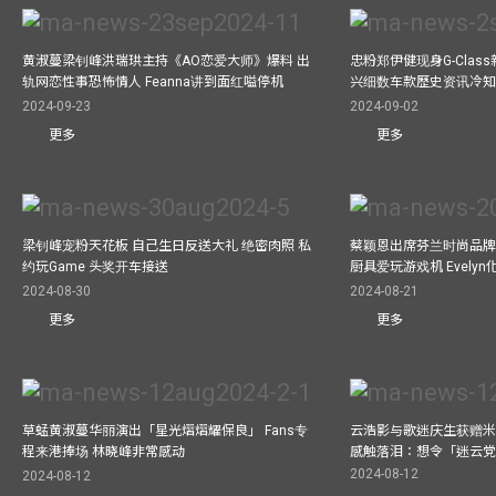
黄淑蔓梁钊峰洪瑞珙主持《AO恋爱大师》爆料 出
忠粉郑伊健现身G-Clas
轨网恋性事恐怖情人 Feanna讲到面红嗌停机
兴细数车款歷史资讯冷知
2024-09-23
2024-09-02
更多
更多
梁钊峰宠粉天花板 自己生日反送大礼 绝密肉照 私
蔡颖恩出席芬兰时尚品牌Ma
约玩Game 头奖开车接送
厨具爱玩游戏机 Evely
2024-08-30
2024-08-21
更多
更多
草蜢黄淑蔓华丽演出「星光熠熠耀保良」 Fans专
云浩影与歌迷庆生获赠米
程来港捧场 林晓峰非常感动
感触落泪：想令「迷云
2024-08-12
2024-08-12