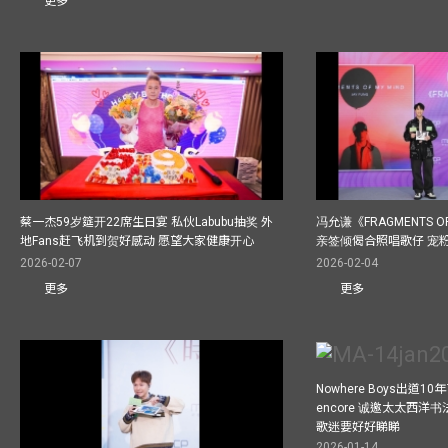
更多
蔡一杰59岁筵开22席生日宴 私伙Labubu抽奖 外
冯允谦《FRAGMENTS O
地Fans赶飞机到贺好感动 愿望大家健康开心
亲签倾偈合照唱歌仔 宠粉
2026-02-07
2026-02-04
更多
更多
Nowhere Boys出道
encore 诚邀太太西洋
歌迷要好好睇睇
2026-01-14