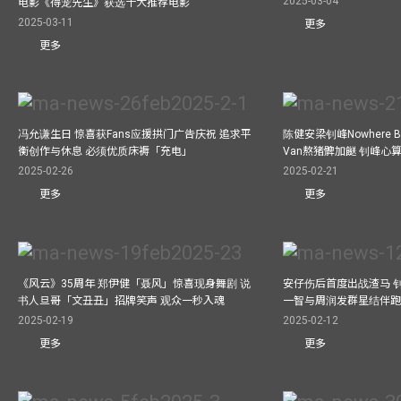
2025-03-04
电影《得宠先生》获选十大推荐电影
2025-03-11
更多
更多
冯允谦生日 惊喜获Fans应援拱门广告庆祝 追求平
陈健安梁钊峰Nowhere 
衡创作与休息 必须优质床褥「充电」
Van熬猪髀加餸 钊峰心
2025-02-26
2025-02-21
更多
更多
《风云》35周年 郑伊健「聂风」惊喜现身舞剧 说
安仔伤后首度出战渣马 
书人旦哥「文丑丑」招牌笑声 观众一秒入魂
一智与周润发群星结伴跑
2025-02-19
2025-02-12
更多
更多