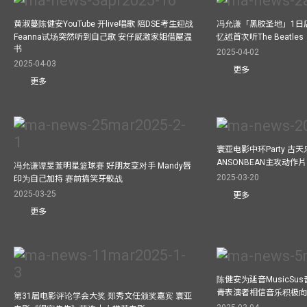
黄淑蔓陈健安YouTube 开live唱歌 陪DSE考生迎战
冯允谦「黑胶圣地」1日
Feanna试场突然听到自己歌 安仔感激家姐借屋温
忆述首次听The Beatles
书
2025-04-02
2025-04-03
更多
更多
寰亚电影中环Party 古天
ANSONBEAN主攻动作片 
冯允谦谭旻萱明星篮球赛 好朋友变对手 Mandy唇
2025-03-20
印为自己加持 赛前搞笑牙骹战
2025-03-25
更多
更多
陈健安为延音MusicSu
青表演者相信音乐积极
第31届电影评论学会大奖 郑秀文任颁奖嘉宾 寰亚