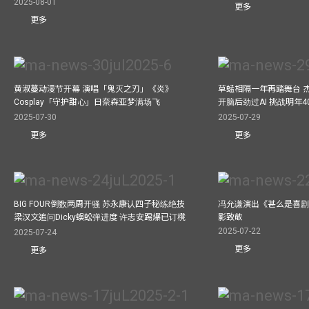
2025-08-01
更多
更多
黄淑蔓动漫节开幕 演唱「鬼灭之刃」《炎》
草蜢相隔一年再踏舞台 
Cosplay「守护甜心」日奈森亚梦满场飞
开脑后劲过AI 挑战明年
2025-07-30
2025-07-29
更多
更多
BIG FOUR倒数两周开骚 苏永康认四子秘练绝技
冯允谦演出《甚么是喜剧
梁汉文追问Dicky蜈蚣弹进度 许志安踢爆已订櫈
影致敬
2025-07-22
2025-07-24
更多
更多