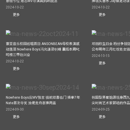
意细节位 难忘MV导演真妈咪靓汤
捧场买香水 Jay做足功
2024-10-22
2024-10-22
更多
更多
寰亚音乐校园巡唱首日 ANSONBEAN母校表演感
邓丽欣生日会 粉丝争扭
动落泪 Nowhere Boys冯允谦梁钊峰 囊括本周叱
公布明年三月红馆处女骚 
咤榜三甲劲兴奋
2024-10-15
2024-10-22
更多
更多
Nowhere Boys应MV预言 骚前双喜临门 操拳7年
韩国型男崔始源现身西九
Nate首次夺奖 渔佬龙舟赛捧两盃
尖时尚艺术家郭培的作
2024-09-30
2024-09-25
更多
更多