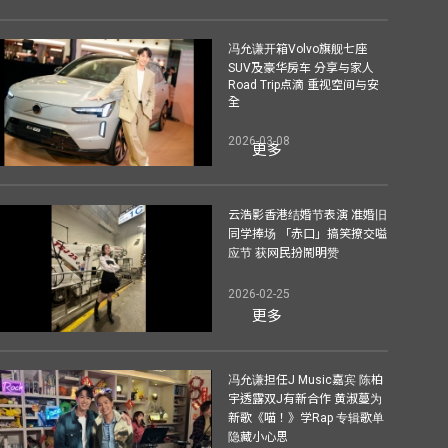
冯允谦开箱Volvo旗舰七座
SUV及豪华房车 分享与家人
Road Trip点滴 重视空间与安
全
2026-03-08
更多
云浩影香港结婚节表演 准婚旧
同学捧场 「赤口」搞笑撩交嗌
应节 获网民扮鬧明赞
2026-02-25
更多
冯允谦担任J Music嘉宾 陈柏
宇透露双J有新合作 黄淑蔓为
新歌《喵！》学Rap 专辑歌单
隐藏小心思