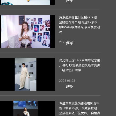
更多
黄淑蔓亲临生日应援cafe 愿
望踏红馆开个唱 绝密17岁校
服look练歌片曝光 获网民赞唱
功
2026-06-11
更多
冯允谦出席B&O 百周年纪念展
开幕礼 欣赏品牌团队追求完美
「唔妥协」精神
2026-06-03
更多
寿星女黄淑蔓为香港电影资料
馆「幸会25岁」珍藏展献唱
望接喜剧做「星女郎」 自信身