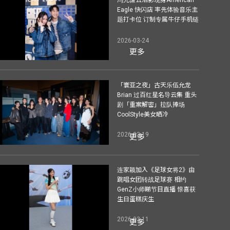
Eagle 快闪店 率先体验音乐主
题打卡位 订制专属牛仔手机链
2026-03-24
更多
「寰亚之夜」古天乐伍允龙
Brian 过百红星名导云集 重头
剧「重案解密」拉队捧场
CoolStyle美女晒冷
2026-03-19
更多
连家颖加入《足球女将2》由
跳唱女团转战足球赛 相约
GenZ小师睇节目直播 惊喜获
生日蛋糕庆生
2026-03-11
更多