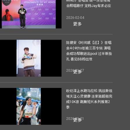
MIND》签唱会 逐一亲签倾偈
合照唱歌仔 宠粉Jay有求必应
2026-02-04
更多
陈健安《时间感【迟】》签唱
会4小时to签逾三百专辑 演唱
会成功帮歌迷出pool 过半新脸
孔 喜见BB粉出世
2026-01-27
更多
欧铠淳上水跑马拉松 挑战新领
域关注心灵健康 连家颖超额完
成10K赛 跳舞短片系列推第2
季
2026-01-21
更多