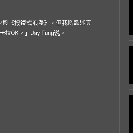
一少段《报復式浪漫》，但我啲歌迷真
K。」Jay Fung说。