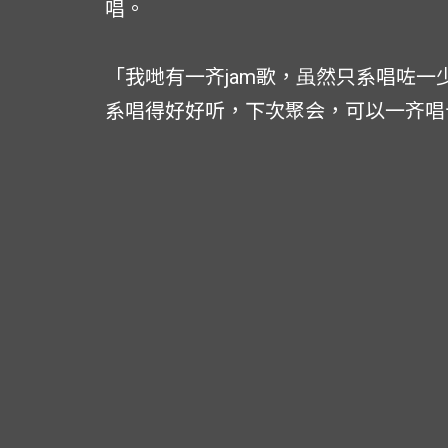
唱。
「我哋有一齐jam歌，虽然只系唱咗
系唱得好好听，下次聚会，可以一齐唱卡拉O