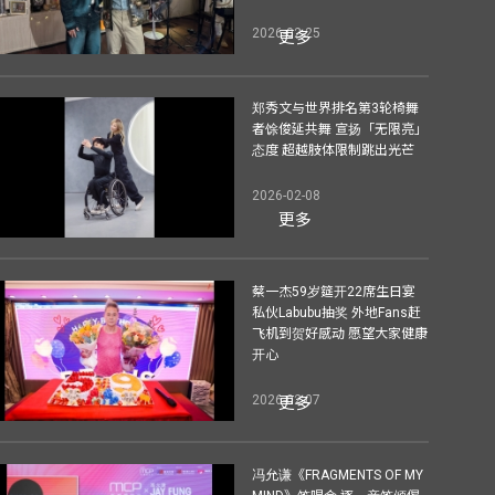
2026-02-25
更多
郑秀文与世界排名第3轮椅舞
者馀俊延共舞 宣扬「无限亮」
态度 超越肢体限制跳出光芒
2026-02-08
更多
蔡一杰59岁筵开22席生日宴
私伙Labubu抽奖 外地Fans赶
飞机到贺好感动 愿望大家健康
开心
2026-02-07
更多
冯允谦《FRAGMENTS OF MY