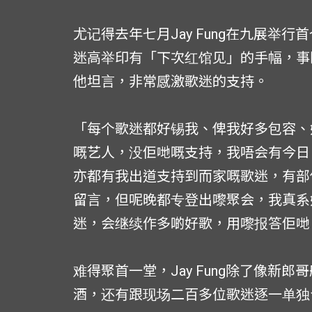
尤记得去年七月Jay Fung在九展举
迷高举印有「下次红馆见」的手幅，事隔八
他坦言，非常感激歌迷的支持。
「每个歌迷都好锡我、俾我好多包容、
嘅艺人，没佢哋嘅支持，我唔会有今日
亦都有我出道支持到而家嘅歌迷，有部份平
留言，但呢晚都专登出嚟聚会，我真系
迷，会继续作多啲好歌，用嚟报答佢哋
难得聚首一堂，Jay Fung除了像新
酒，还有跟现场二百多位歌迷逐一单独