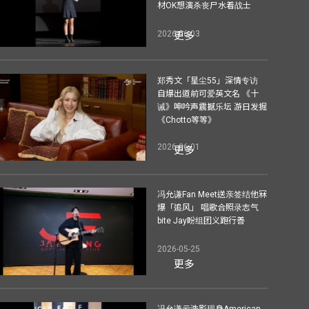
材OK想演杀丧尸水着战士
2026-06-03
更多
郑秀文「星尘55」深情专访
自爆出道前可爱英文名 《十
诫》呻吟声震撼乐坛 游日发掘
《Chotto等等》
2026-06-01
更多
冯允谦Fan Meet送亲签结他冧
爆「追风」 唱歌合照录志气
bite Jay盼组团义跑行善
2026-05-25
更多
冯允谦云浩影现身American