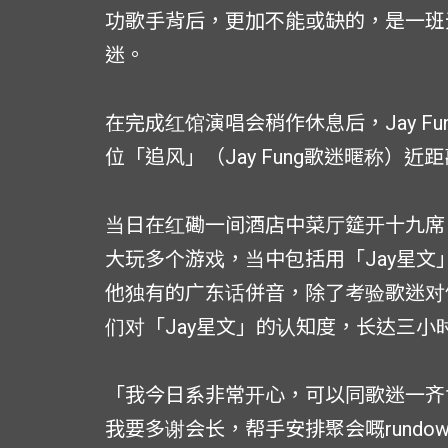
功歌手背后，更加不能或缺的，是一班无时
迷。
在完成红馆演唱会稍作休息后，Jay F
位「追风」（Jay Fung歌迷暱称）近
当日在红磡一间酒店中菜厅筵开十九席，J
大玩多个游戏，当中包括用「Jay星文」估
他独有的广东话併音，除了考验歌迷对
们对「Jay星文」的认知度，长达三小
「我今日系非常开心，可以同歌迷一齐
我要多谢会长，帮手安排聚会嘅rund