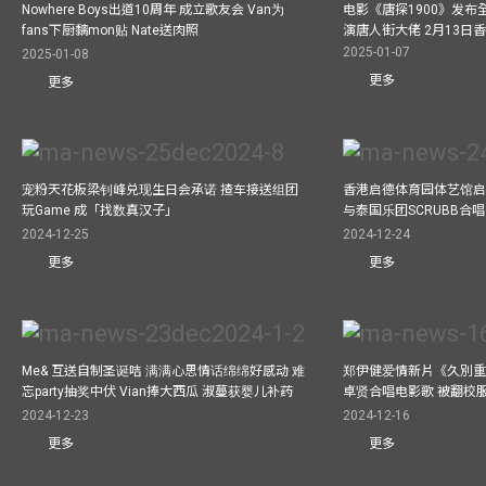
Nowhere Boys出道10周年 成立歌友会 Van为
电影《唐探1900》发布
fans下厨黐mon贴 Nate送肉照
演唐人街大佬 2月13日
2025-01-07
2025-01-08
更多
更多
宠粉天花板梁钊峰兑现生日会承诺 揸车接送组团
香港启德体育园体艺馆启
玩Game 成「找数真汉子」
与泰国乐团SCRUBB合
2024-12-25
2024-12-24
更多
更多
Me& 互送自制圣诞咭 满满心思情话绵绵好感动 难
郑伊健爱情新片《久別重
忘party抽奖中伏 Vian捧大西瓜 淑蔓获婴儿补药
卓贤合唱电影歌 被翻校
2024-12-23
2024-12-16
更多
更多