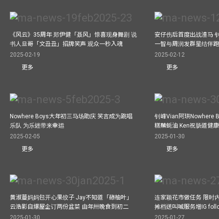
《风云》35周年 郑伊健「聂风」惊喜现身舞剧 说
安仔伤后首度出战渣马 
书人旦哥「文丑丑」招牌笑声 观众一秒入魂
一智与周润发群星结伴跑
2025-02-19
2025-02-12
更多
更多
Nowhere Boys大年初三马场助庆 笑言成为跳唱
钊峰Vian阿珙Nowhere
乐队 为乐迷带来幸运
糕蘸蚝油 Ken祝肠道健
2025-02-05
2025-01-30
更多
更多
黄淑蔓妈妈包开心果饺子 Jay不知道「碌柚叶」
连家颖花市做任务 限时内
云浩影自爆屋企订两份盆菜 由年卅晚食到初二
摊档送叫喊服务增IG follo
2025-01-30
2025-01-27