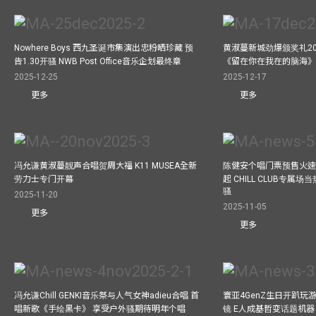
Nowhere Boys 西九圣诞市集演出忠粉晒珍藏 预
黄淑蔓新城劲爆颁奖礼20
告1.30开骚 NWB Post Office音乐企划最终章
《留在你在我在的脑海
2025-12-25
2025-12-17
更多
更多
冯允谦黄淑蔓靓声合唱贺周大福 K11 MUSEA全新
陈健安个唱门票预售火
劳力士专门开幕
起 CHILL CLUB专属
骚
2025-11-20
2025-11-05
更多
更多
冯允谦Chill GENKI音乐祭与人气女神adieu合唱 首
寰亚4GenZ生日开趴玩
唱新歌《手绘黑卡》 享受户外骚期待明年个唱
镜 E人成基哲变话题机器 