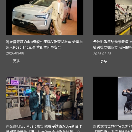
冯允谦开箱Volvo旗舰七座SUV及豪华房车 分享与
云浩影香港结婚节表演 
家人Road Trip点滴 重视空间与安全
搞笑撩交嗌应节 获网民
2026-03-08
2026-02-25
更多
更多
冯允谦担任J Music嘉宾 陈柏宇透露双J有新合作
郑秀文与世界排名第3轮