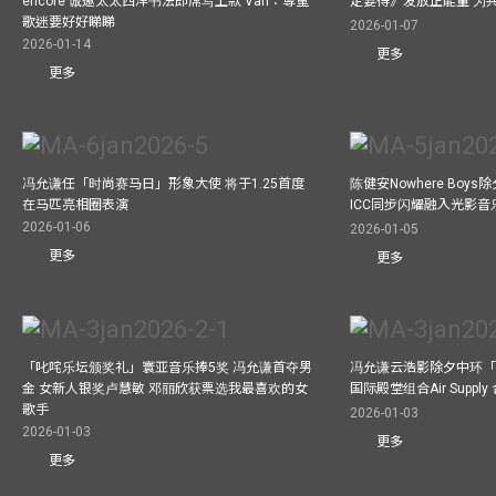
encore 诚邀太太西洋书法即席写上款 Van：尊重
定要得》发放正能量 为
歌迷要好好睇睇
2026-01-07
2026-01-14
更多
更多
冯允谦任「时尚赛马日」形象大使 将于1.25首度
陈健安Nowhere Boy
在马匹亮相圈表演
ICC同步闪耀融入光影音
2026-01-06
2026-01-05
更多
更多
「叱咤乐坛颁奖礼」寰亚音乐捧5奖 冯允谦首夺男
冯允谦云浩影除夕中环「
金 女新人银奖卢慧敏 邓丽欣获票选我最喜欢的女
国际殿堂组合Air Suppl
歌手
2026-01-03
2026-01-03
更多
更多