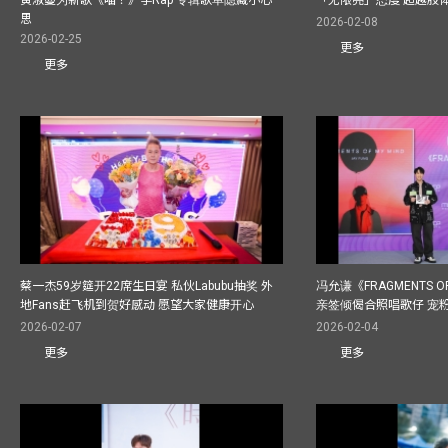
黄淑蔓为新歌《喵！》学Rap 专辑歌单隐藏小心
「无限亮」态度 超越肢
思
2026-02-08
2026-02-25
更多
更多
蔡一杰59岁筵开22席生日宴 私伙Labubu抽奖 外
冯允谦《FRAGMENTS O
地Fans赶飞机到贺好感动 愿望大家健康开心
亲签倾偈合照唱歌仔 宠粉
2026-02-07
2026-02-04
更多
更多