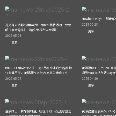
Nowhere Boys广州
2025-05-28
冯允谦云浩影出席Ralph Lauren 品牌活动 Jay献
唱《声音导航》《给你幸福所以幸福》
更多
2025-05-28
更多
BIG FOUR首次合体行山 为8月红馆演唱会热身 揭
黄淑蔓DSE 打气LIVE
张衞健百厌史激嬲梁汉文 许志安苏永康食花生
唱到气咳当特別版 Jay
2025-05-22
2025-04-30
更多
更多
惠康推出「食早餐呀惠」社区计划 冯允谦尽显爱
黄淑蔓邀请丽英为DSE考