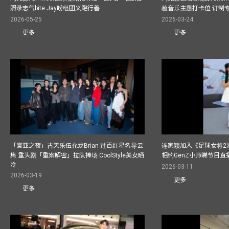
照录志气bite Jay盼组团义跑行善
验音乐主题打卡位 订制
2026-05-25
2026-03-24
更多
更多
「寰亚之夜」古天乐伍允龙Brian 过百红星名导云
连家颖加入《足球女将2
集 重头剧「重案解密」拉队捧场 CoolStyle美女晒
相约GenZ小师睇节目直
冷
2026-03-11
2026-03-19
更多
更多