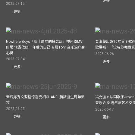
更多
2025-07-15
更多
Nowhere Boys「给十周年的概念店」神还原MV
黄淑蔓出道10年首个歌迷聚
邮局 代寄信给一年后的自己 专属1on1音乐治疗身
歌爆喊：「没咗你哋我
心灵
2025-06-26
2025-07-04
更多
更多
天后郑秀文型格惊喜亮相CHANEL腕錶诞生周年派
冯允谦 x 法国歌手Joyce
对
音乐会 促进港法艺术交
2025-06-25
2025-06-17
更多
更多