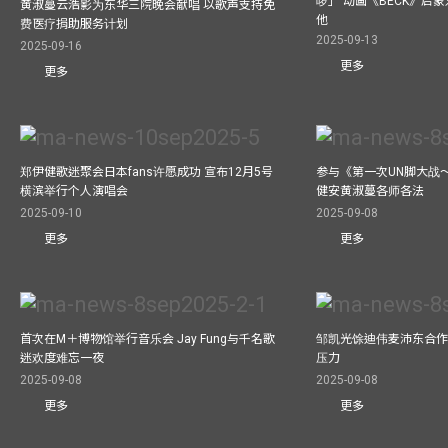
啰」 动画《BECK》启
黄淑蔓云浩影为东华三院晚会献唱 以歌声支持免
他
费医疗捐助服务计划
2025-09-13
2025-09-16
更多
更多
郑伊健歌迷聚会日本fans许愿成功 宣布12月5号
参与《第一次UN脚大战
横滨举行个人演唱会
健安黄淑蔓各师各法
2025-09-10
2025-09-08
更多
更多
首次在M＋博物馆举行音乐会 Jay Fung与千名歌
邹凯光馀迪伟麦沛东合作
迷欢度难忘一夜
压力
2025-09-08
2025-09-08
更多
更多