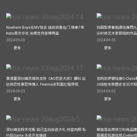
Nowhere Boys应MV预言 骚前双喜临门 操拳7年
韩国型男崔始源现身西九
Nate首次夺奖 渔佬龙舟赛捧两盃
尖时尚艺术家郭培的作
2024-09-30
2024-09-25
更多
更多
黄淑蔓梁钊峰洪瑞珙主持《AO恋爱大师》爆料 出
忠粉郑伊健现身G-Clas
轨网恋性事恐怖情人 Feanna讲到面红嗌停机
兴细数车款歷史资讯冷知
2024-09-23
2024-09-02
更多
更多
梁钊峰宠粉天花板 自己生日反送大礼 绝密肉照 私
蔡颖恩出席芬兰时尚品牌Ma
约玩Game 头奖开车接送
厨具爱玩游戏机 Evely