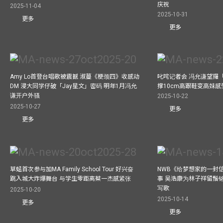
庆祝
2025-11-04
2025-10-31
更多
更多
Amy Lo首登台唱歌被震撼 淑蔓《梗颈四》收感动
叱咤记者会 冯允谦望攞
DM 浸大同学仔破「Jay星文」密码 明年1月冯允
撑10cm高跟鞋变高妹感受
谦开户外骚
2025-10-22
2025-10-27
更多
更多
草蜢首次参与加MA Family School Tour 好兴奋
NWB《给梦想家的一封信
跳入城大炸爆舞台 与学生零距离蔡一杰感紧张
事 吴浩康为林子祥留鬚铭
写歌
2025-10-20
2025-10-14
更多
更多