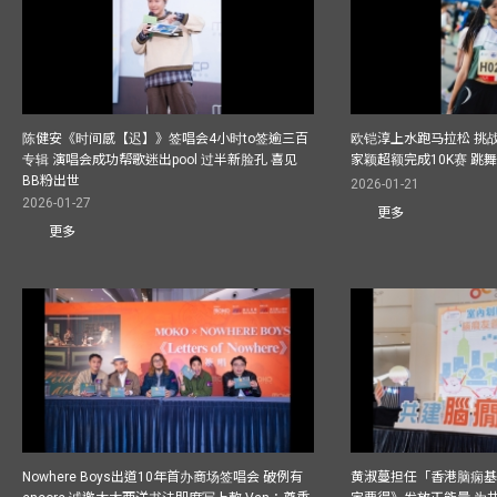
陈健安《时间感【迟】》签唱会4小时to签逾三百
欧铠淳上水跑马拉松 挑
专辑 演唱会成功帮歌迷出pool 过半新脸孔 喜见
家颖超额完成10K赛 跳
BB粉出世
2026-01-21
2026-01-27
更多
更多
Nowhere Boys出道10年首办商场签唱会 破例有
黄淑蔓担任「香港脑痫基