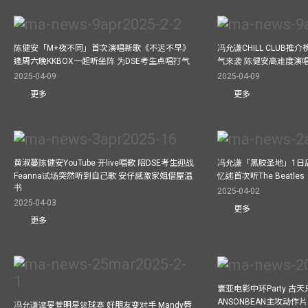
陈健安「M+夜不同」首次演唱新歌《不迟不早》
冯允谦CHILL CLUB
逢周六晚KKBOX一起听坐阵 为DSE考生点唱打气
气来袭 陈健安高难度演
2025-04-09
2025-04-09
更多
更多
黄淑蔓陈健安YouTube 开live唱歌 陪DSE考生迎战
冯允谦「黑胶圣地」1日
Feanna试场突然听到自己歌 安仔感激家姐借屋温
忆述首次听The Beatles
书
2025-04-02
2025-04-03
更多
更多
寰亚电影中环Party 古天
ANSONBEAN主攻动作片 
冯允谦谭旻萱明星篮球赛 好朋友变对手 Mandy唇