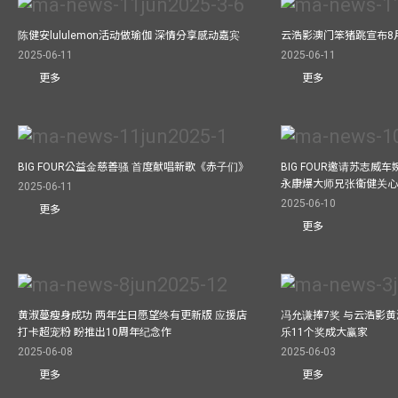
陈健安lululemon活动做瑜伽 深情分享感动嘉宾
云浩影澳门笨猪跳宣布8
2025-06-11
2025-06-11
更多
更多
BIG FOUR公益⾦慈善骚 ⾸度献唱新歌《赤⼦们》
BIG FOUR邀请苏志威
永康爆大师兄张衞健关
2025-06-11
2025-06-10
更多
更多
黄淑蔓瘦身成功 两年生日愿望终有更新版 应援店
冯允谦捧7奖 与云浩影
打卡超宠粉 盼推出10周年纪念作
乐11个奖成大赢家
2025-06-08
2025-06-03
更多
更多