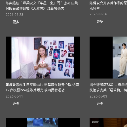
陈奕迅杨千嬅梁汉文「华星三宝」同车密友 由跳
陈健安公开多首作品的原始
凤阳花鼓讲到拍《大激想》 踎街揭杂志
点害羞
2026-06-16
2026-06-23
更多
更多
黄淑蔓亲临生日应援cafe 愿望踏红馆开个唱 绝密
冯允谦出席B&O 百周年
17岁校服look练歌片曝光 获网民赞唱功
队追求完美「唔妥协」
2026-06-11
2026-06-03
更多
更多