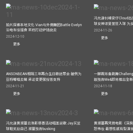
冯允谦钊峰安仔Cloud出战9
球女神谭旻萱狂入球 为女
拍片探索本地文化 Vian与外佣舞团Battle Evelyn
沿电车缐搵食 茶档打边炉拮烧卖
2024-11-26
2024-12-10
更多
更多
ANSONBEAN相隔三年再办生日歌迷聚会 破例为
一脚踢筹备跳舞Challen
豆粉嘟咀卖萌 承诺变更强报答支持
颖预告Me&即将推出全
2024-11-21
2024-11-18
更多
更多
冯允谦黄淑蔓云浩影慈善活动唱圣诞歌 Jay买篮
黄淑蔓再凭微电影《深房
球鞋奖励自己 淑蔓预告busking
恐怖妆 最想性感有型演