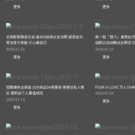
更多
更多
云浩影新碟音乐会 逾400迷排长龙合照 感恩迷云
蔡一智「登六」香港台湾生
党渐变大家庭 开心做自己
骚肌证运动教练执照实力
2025-01-23
2025-01-21
更多
更多
短跑健将连家颖 负伤挑战5K慈善赛 爸爸任私人教
FOUR in LOVE 万人CHAR
练 喜刷出个人最佳成绩
2025-01-09
2025-01-14
更多
更多