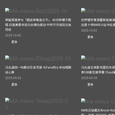
草蜢首度参与「超级草莓音乐节」 45分钟爆汗跳
郑伊健带黄淑蔓新加坡演唱
唱 日落美景伴观众热情劲感动 中秋节开骚玩交换
出道十年NWB兴奋冲出香港
月饼
2025-10-02
2025-10-05
更多
更多
冯允谦因一句歌词引发灵感 与Fans的士单独唱歌
冯允谦云浩影驾面包车游走b
倾心事
食5块麦包做早餐 Clou
2025-09-23
2025-09-18
更多
更多
NWB压轴嘉宾Anson Ko