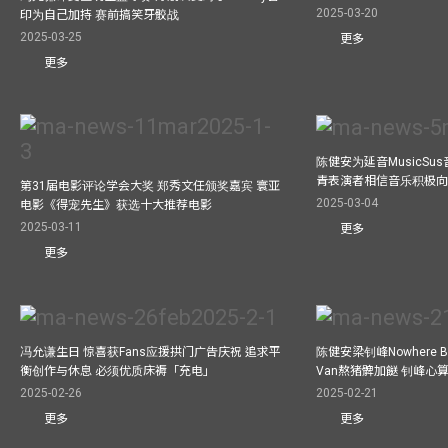
2025-03-20
印为自己加持 赛前搞笑牙骹战
2025-03-25
更多
更多
陈健安为延音MusicSu
青表演者相信音乐积极
第31届电影评论学会大奖 郑秀文任颁奖嘉宾 寰亚
2025-03-04
电影《得宠先生》获选十大推荐电影
2025-03-11
更多
更多
冯允谦生日 惊喜获Fans应援拱门广告庆祝 追求平
陈健安梁钊峰Nowhere 
衡创作与休息 必须优质床褥「充电」
Van熬猪髀加餸 钊峰心
2025-02-26
2025-02-21
更多
更多