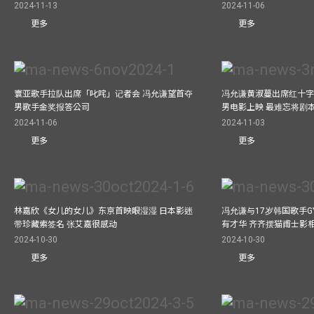
2024-11-13
2024-11-06
更多
更多
寰亚歌手拉队出席「叱咤」记者会 冯允谦望首夺
冯允谦黄淑蔓出席红十字会
男歌手金奖报答公司
男电影上映 最难忘将剧
2024-11-06
2024-11-03
更多
更多
林嘉欣《女儿的女儿》东京首映眼湿湿 日本影迷
冯允谦与17岁韩国歌手GY
带珍藏索签名 张艾嘉很感动
有才华 齐齐摆猫甫士影
2024-10-30
2024-10-30
更多
更多