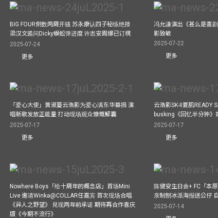
BIG FOUR倒数两周开骚 苏永康认四子秘练绝技
冯允谦演出《甚么是喜剧
梁汉文追问Dicky蜈蚣弹进度 许志安踢爆已订櫈
影致敬
2025-07-22
2025-07-24
更多
更多
「爱心大使」黄淑蔓云浩影为爱心满东华募捐 演
云浩影SK-II夏肌READY 
唱新歌发放正能量 打动现场观众慷慨解囊
busking《回忆半分钟
2025-07-17
2025-07-17
更多
更多
Nowhere Boys「给十周年的概念店」首场Mini
陈健安生日会+ FC「本
Live 邀请Winka@COLLAR任嘉宾 首次现场合唱
亲制刨冰派海报送公仔 
《异人之野望》 兑现两年前承诺 期待再合作喜庆
2025-07-14
版《今期不流行》