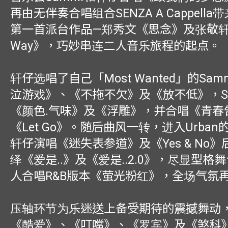
再由无伴奏合唱组合SENZA A Cappell
第一首派台作品—郑秀文《思念》及张敬轩
Way》，巧妙串连二人音乐旅程的起点。
轩仔选唱了自己「Most Wanted」的Sa
泣游戏》、《不拖不欠》及《放不低》，S
《颜色.气味》及《浮雕》，并合唱《青春
《Let Go》。随后曲风一转，进入Urba
轩仔演唱《迷失表参道》及《Yes & No》
绎《爱是..》及《爱是..2.0》，尽显型格
人合唱R&B版本《萤光粉红》，全场气氛
压轴环节为乐迷送上备受期待的震撼舞动
《酷爱》、《叮噹》、《罗宾》及《煞科