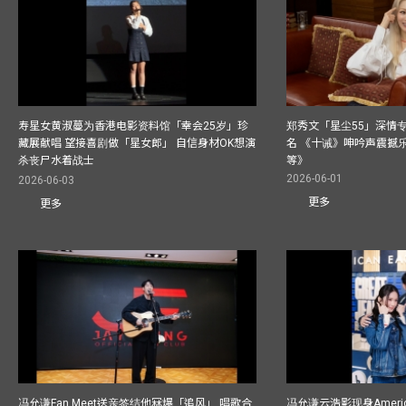
寿星女黄淑蔓为香港电影资料馆「幸会25岁」珍
郑秀文「星尘55」深情
藏展献唱 望接喜剧做「星女郎」 自信身材OK想演
名 《十诫》呻吟声震撼乐坛
杀丧尸水着战士
等》
2026-06-01
2026-06-03
更多
更多
冯允谦Fan Meet送亲签结他冧爆「追风」 唱歌合
冯允谦云浩影现身America