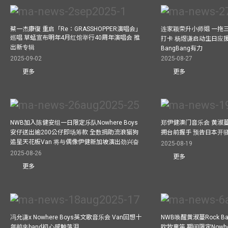
蔡一杰康復 重启「Re：GRASSHOPPER演唱会」
连家颖荣升小师姐 一拖
巡唱 草蜢宣布明年4月红馆举行40周年演唱会 推
打卡 杨煜谦启动生日应
出新专辑
BangBang有力
2025-09-02
2025-08-27
更多
更多
NWB加入陈健安组一日限定乐队Nowhere Boys
郑伊健澳门音乐会 黄淑
安仔送出逾200公仔即场筹款 全数捐助流浪猫狗
拥台前握手 预告日本开
追星天花板Van 将与偶像伊健新加坡演出劲兴奋
2025-08-19
2025-08-26
更多
更多
冯允谦x Nowhere Boys英文歌音乐会 Van回想十
NWB唤醒黄淑蔓Rock 
年前夹band初心感触落泪
吹牧童笛 期间限定Nowher