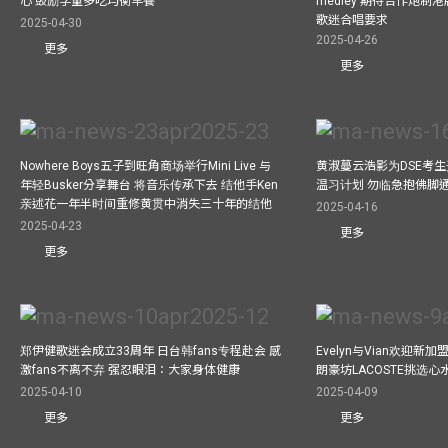
心 鼓励学童多吃均衡早餐
medley 期待合作炮制港
歌迷合唱要求
2025-04-30
2025-04-26
更多
更多
Nowhere Boys五子到旺角商场举行Mini Live 与
黄淑蔓云浩影为DSE考生开
年轻Busker分享舞台 将音乐传承下去 结他手Ken
温习计划 勿临急抱佛脚
亲述花一年半时间重修黄贯中消失三十年的结他
2025-04-16
2025-04-23
更多
更多
郑伊健歌迷会成立33周年 日台韩fans专程赴会 感
Evelyn与Vian欢迎
激fans不离不弃 强忍眼泪：大家身体健康
朗豪坊LACOSTE挑选心
2025-04-10
2025-04-09
更多
更多