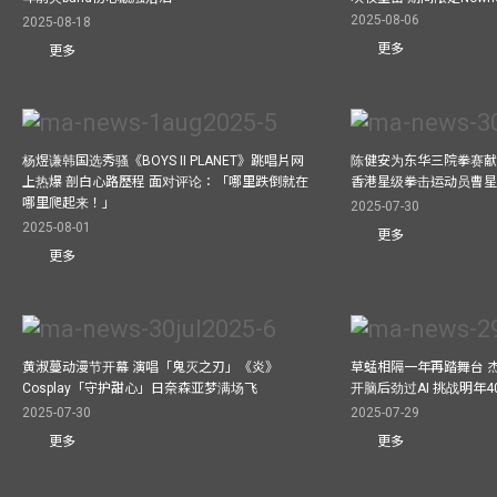
2025-08-06
2025-08-18
更多
更多
杨煜谦韩国选秀骚《BOYS II PLANET》跳唱片网
陈健安为东华三院拳赛献
上热爆 剖白心路歷程 面对评论：「哪里跌倒就在
香港星级拳击运动员曹
哪里爬起来！」
2025-07-30
2025-08-01
更多
更多
黄淑蔓动漫节开幕 演唱「鬼灭之刃」《炎》
草蜢相隔一年再踏舞台 
Cosplay「守护甜心」日奈森亚梦满场飞
开脑后劲过AI 挑战明年
2025-07-30
2025-07-29
更多
更多