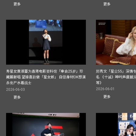
更多
更多
寿星女黄淑蔓为香港电影资料馆「幸会25岁」珍
郑秀文「星尘55」深情
藏展献唱 望接喜剧做「星女郎」 自信身材OK想演
名 《十诫》呻吟声震撼乐坛
杀丧尸水着战士
等》
2026-06-01
2026-06-03
更多
更多