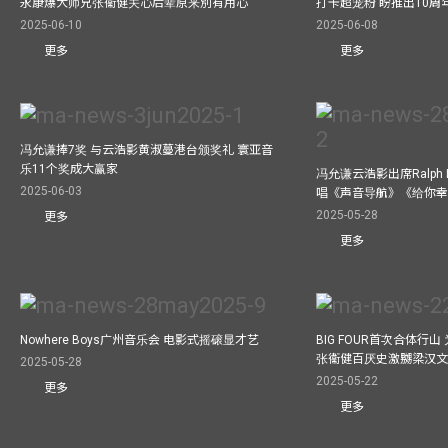
永康爆大师兄张衞健关心后辈原来別有用心
打卡超宠粉 盼推出10周
2025-06-10
2025-06-08
更多
更多
冯允谦捧7奖 与云浩影黄淑蔓港台颁奖礼 寰亚音
乐11个奖成大赢家
冯允谦云浩影出席Ralph L
2025-06-03
唱《声音导航》《给你
2025-05-28
更多
更多
Nowhere Boys广州音乐会 电影式摇磙显才艺
BIG FOUR首次合体行
张衞健百厌史激嬲梁汉文
2025-05-28
2025-05-22
更多
更多