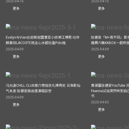
2025-04-16
2025-04-10
更多
更多
Evelyn与Vian欢迎新加盟寰亚小师弟江博熙 结伴
陈健安「M+夜不同」首
朗豪坊LACOSTE挑选心水超轻盈Polo恤
逢周六晚KKBOX一起听
2025-04-09
2025-04-09
更多
更多
冯允谦CHILL CLUB推介榜颁奖礼捧两奖 云浩影仙
黄淑蔓陈健安YouTube 开
气来袭 陈健安高难度演唱获赞
Feanna试场突然听到
书
2025-04-09
2025-04-03
更多
更多