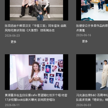
陈奕迅杨千嬅梁汉文「华星三宝」同车密友 由跳
陈健安公开多首作品的原始
凤阳花鼓讲到拍《大激想》 踎街揭杂志
点害羞
2026-06-16
2026-06-23
更多
更多
黄淑蔓亲临生日应援cafe 愿望踏红馆开个唱 绝密
冯允谦出席B&O 百周年
17岁校服look练歌片曝光 获网民赞唱功
队追求完美「唔妥协」
2026-06-11
2026-06-03