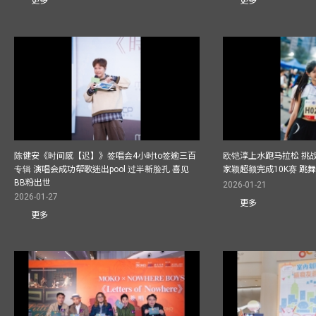
更多
更多
陈健安《时间感【迟】》签唱会4小时to签逾三百
欧铠淳上水跑马拉松 挑
专辑 演唱会成功帮歌迷出pool 过半新脸孔 喜见
家颖超额完成10K赛 跳
BB粉出世
2026-01-21
2026-01-27
更多
更多