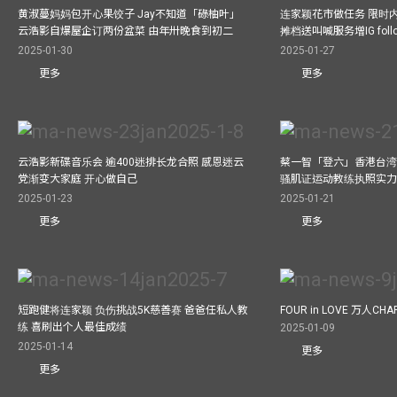
黄淑蔓妈妈包开心果饺子 Jay不知道「碌柚叶」
连家颖花市做任务 限时内
云浩影自爆屋企订两份盆菜 由年卅晚食到初二
摊档送叫喊服务增IG follo
2025-01-30
2025-01-27
更多
更多
云浩影新碟音乐会 逾400迷排长龙合照 感恩迷云
蔡一智「登六」香港台湾生
党渐变大家庭 开心做自己
骚肌证运动教练执照实力
2025-01-23
2025-01-21
更多
更多
短跑健将连家颖 负伤挑战5K慈善赛 爸爸任私人教
FOUR in LOVE 万人CHAR
练 喜刷出个人最佳成绩
2025-01-09
2025-01-14
更多
更多