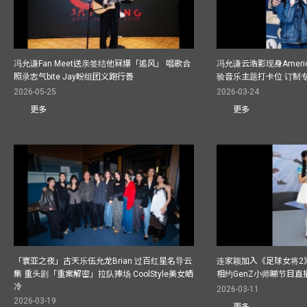
冯允谦Fan Meet送亲签结他冧爆「追风」 唱歌合
冯允谦云浩影现身America
照录志气bite Jay盼组团义跑行善
验音乐主题打卡位 订制
2026-05-25
2026-03-24
更多
更多
「寰亚之夜」古天乐伍允龙Brian 过百红星名导云
连家颖加入《足球女将2
集 重头剧「重案解密」拉队捧场 CoolStyle美女晒
相约GenZ小师睇节目直
冷
2026-03-11
2026-03-19
更多