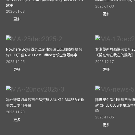
歌手
2026-01-03
2026-01-03
更多
更多
Nowhere Boys 西九圣诞市集演出忠粉晒珍藏 预
黄淑蔓新城劲爆颁奖礼20
告1.30开骚 NWB Post Office音乐企划最终章
《留在你在我在的脑海
2025-12-25
2025-12-17
更多
更多
冯允谦黄淑蔓靓声合唱贺周大福 K11 MUSEA全新
陈健安个唱门票预售火
劳力士专门开幕
起 CHILL CLUB专属
骚
2025-11-20
2025-11-05
更多
更多