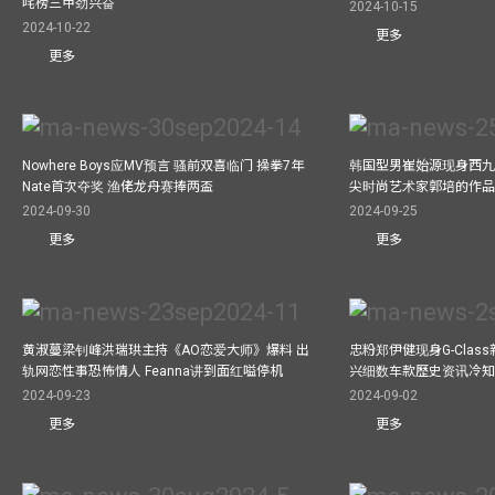
咤榜三甲劲兴奋
2024-10-15
2024-10-22
更多
更多
Nowhere Boys应MV预言 骚前双喜临门 操拳7年
韩国型男崔始源现身西九
Nate首次夺奖 渔佬龙舟赛捧两盃
尖时尚艺术家郭培的作
2024-09-30
2024-09-25
更多
更多
黄淑蔓梁钊峰洪瑞珙主持《AO恋爱大师》爆料 出
忠粉郑伊健现身G-Clas
轨网恋性事恐怖情人 Feanna讲到面红嗌停机
兴细数车款歷史资讯冷知
2024-09-23
2024-09-02
更多
更多