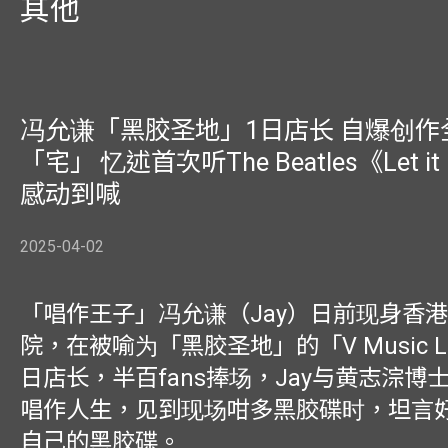
其他
冯允谦「黑胶圣地」1日店长 自爆创作
「宅」 忆述首次听The Beatles《Let it
感动到喊
2025-04-02
「唱作王子」冯允谦（Jay）日前现身香
院，在被喻为「黑胶圣地」的「V Music Lib
日店长，半百fans捧场，Jay与黄志淙博
唱作人生，见到现场咁多黑胶碟时，坦言
自己的黑胶碟。