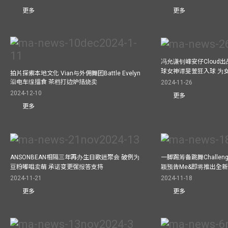
更多
更多
冯允谦钊峰安仔Cloud出战9
球女神谭旻萱狂入球 为女
拍片探索本地文化 Vian与外佣舞团Battle Evelyn
沿电车缐搵食 茶档打边炉拮烧卖
2024-11-26
2024-12-10
更多
更多
ANSONBEAN相隔三年再办生日歌迷聚会 破例为
一脚踢筹备跳舞Challen
豆粉嘟咀卖萌 承诺变更强报答支持
颖预告Me&即将推出全
2024-11-21
2024-11-18
更多
更多