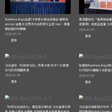
Nowhere Boys出道10年首办商场签唱会 破例有
黄淑蔓担任「香港脑痫基
encore 诚邀太太西洋书法即席写上款 Van：尊重
定要得》发放正能量 为
歌迷要好好睇睇
2026-01-07
2026-01-14
更多
更多
冯允谦任「时尚赛马日」形象大使 将于1.25首度
陈健安Nowhere Boy
在马匹亮相圈表演
ICC同步闪耀融入光影音
2026-01-06
2026-01-05
更多
更多
「叱咤乐坛颁奖礼」寰亚音乐捧5奖 冯允谦首夺男
冯允谦云浩影除夕中环「
金 女新人银奖卢慧敏 邓丽欣获票选我最喜欢的女
国际殿堂组合Air Suppl