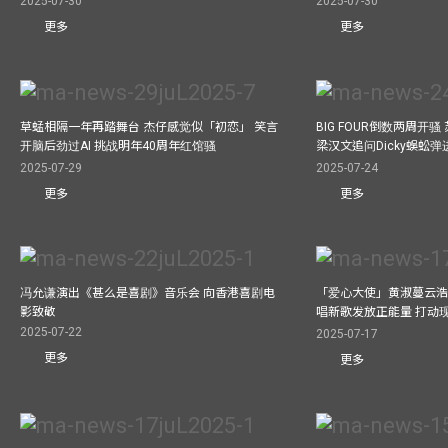
2025-07-30
2025-07-30
更多
更多
草蜢相隔一年再踏舞台 杰仔感觉似「初恋」 笑言
BIG FOUR倒数两周开
开脑后劲过AI 挑战明年40周年红馆骚
梁汉文追问Dicky蜈蚣
2025-07-29
2025-07-24
更多
更多
冯允谦演出《甚么是喜剧》音乐会 向香港喜剧电
「爱心大使」黄淑蔓云浩
影致敬
唱新歌发放正能量 打动
2025-07-22
2025-07-17
更多
更多