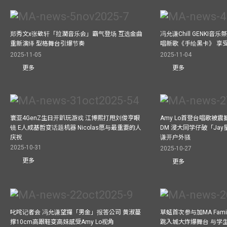
郑秀文x张敬轩「拉濶音乐会」霸气登场 互选金曲
冯允谦Chill GENKI音
重新演绎 型格舞台引爆节奏
唱新歌《手绘黑卡》 享
2025-11-05
2025-11-04
更多
更多
寰亚4GenZ生日开趴玩游戏 江博熙打甩刘俊亨眼
Amy Lo首登台唱歌被
镜 E人成基哲变话题机器 Nicolas愿与最重要的人
DM 浸大同学仔破「Ja
庆祝
谦开户外骚
2025-10-31
2025-10-27
更多
更多
叱咤记者会 冯允谦望攞「男金」报答公司 黄淑蔓
草蜢首次参与加MA Family 
撑10cm高跟鞋变高妹感受Amy Lo视角
跳入城大炸爆舞台 与学