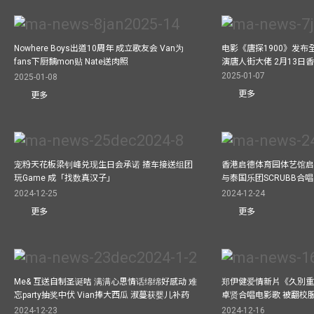
Nowhere Boys出道10周年 成立歌友会 Van为
电影《唐探1900》发布
fans下厨黐mon贴 Nate送肉照
演唐人街大佬 2月13日
2025-01-07
2025-01-08
更多
更多
宠粉天花板梁钊峰兑现生日会承诺 揸车接送组团
香港启德体育园体艺馆启
玩Game 成「找数真汉子」
与泰国乐团SCRUBB合
2024-12-25
2024-12-24
更多
更多
Me& 互送自制圣诞咭 满满心思情话绵绵好感动 难
郑伊健爱情新片《久別重
忘party抽奖中伏 Vian捧大西瓜 淑蔓获婴儿补药
卓贤合唱电影歌 被翻校
2024-12-23
2024-12-16