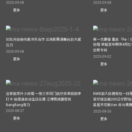
2025-09-08
2025-09-08
更多
更多
邹凯光馀迪伟麦沛东合作 云浩影再演舞台剧大感
蔡一杰康復 重启「Re：G
巡唱 草蜢宣布明年4月红
压力
出新专辑
2025-09-08
2025-09-02
更多
更多
连家颖荣升小师姐 一拖三带同门靓仔师弟自拍亭
NWB加入陈健安组一日限定乐
打卡 杨煜谦启动生日应援 江博熙成基哲祝
安仔送出逾200公仔即场
BangBang有力
追星天花板Van 将与
2025-08-27
2025-08-26
更多
更多