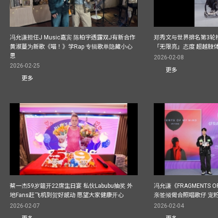
冯允谦担任J Music嘉宾 陈柏宇透露双J有新合作
郑秀文与世界排名第3轮
黄淑蔓为新歌《喵！》学Rap 专辑歌单隐藏小心
「无限亮」态度 超越肢
思
2026-02-08
2026-02-25
更多
更多
蔡一杰59岁筵开22席生日宴 私伙Labubu抽奖 外
冯允谦《FRAGMENTS O
地Fans赶飞机到贺好感动 愿望大家健康开心
亲签倾偈合照唱歌仔 宠粉
2026-02-07
2026-02-04