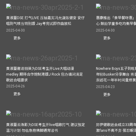
黄淑蔓DSE 打气LIVE 压轴嘉宾冯允谦陈健安 安仔
惠康推出「食早餐呀惠」
唱到气咳当特別版 Jay考完试即作曲放松
心 鼓励学童多吃均衡早
2025-04-30
2025-04-30
更多
更多
黄淑蔓邀请丽英为DSE考生开Live大唱动漫
Nowhere Boys五子到旺
medley 期待合作炮制港版J Rock 包办填词满足
年轻Busker分享舞台 
歌迷合唱要求
亲述花一年半时间重修
2025-04-26
2025-04-23
更多
更多
黄淑蔓云浩影为DSE考生开live唱歌打气 建议预定
郑伊健歌迷会成立33周年 
温习计划 勿临急抱佛脚通宵读书
激fans不离不弃 强忍