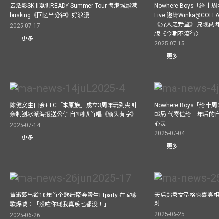
云浩影SK-II夏肌READY Summer Tour 海港城维港
Nowhere Boys「给
busking《回忆半分钟》好浪漫
Live 邀请Winka@CO
《异人之野望》 兑现两
2025-07-17
版《今期不流行》
更多
2025-07-15
更多
陈健安生日会+ FC「本原族」成立3周年玩到尖叫
Nowhere Boys「给
亲制刨冰派海报送公仔 自?喇叭首唱《额头有字》
邮局 代寄信给一年后的自
心灵
2025-07-14
2025-07-04
更多
更多
黄淑蔓出道10年首个歌迷聚会暨生日party 在家练
天后郑秀文型格惊喜亮相C
对
歌爆喊：「没咗你哋我真系乜都没！」
2025-06-25
2025-06-26