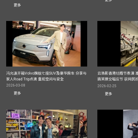
更多
冯允谦开箱Volvo旗舰七座SUV及豪华房车 分享与
云浩影香港结婚节表演 
家人Road Trip点滴 重视空间与安全
搞笑撩交嗌应节 获网民
2026-03-08
2026-02-25
更多
更多