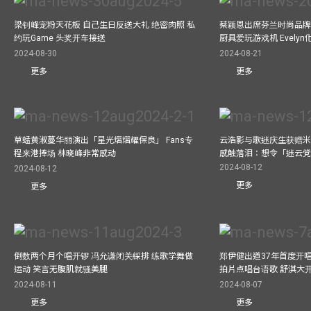
梁钊峰宠粉天花板 自己生日反送大礼 绝密肉照 私
蔡颖恩出席芬兰时尚品牌Ma
约玩Game 头奖开车接送
厨具爱玩游戏机 Evely
2024-08-30
2024-08-21
更多
更多
草蜢黄淑蔓华丽演出「星光熠熠耀保良」 Fans专
云浩影与歌迷庆生获赠米
程来港捧场 林晓峰非常感动
感触落泪：想令「迷云
2024-08-12
2024-08-12
更多
更多
倒数两个月个唱开锣 冯允谦闭关綵排 练歌学舞做
郑伊健出道37年首度开唱
运动 笑言无腹肌就骚美腿
拍片点唱台语歌 舒淇大
2024-08-11
2024-08-07
更多
更多