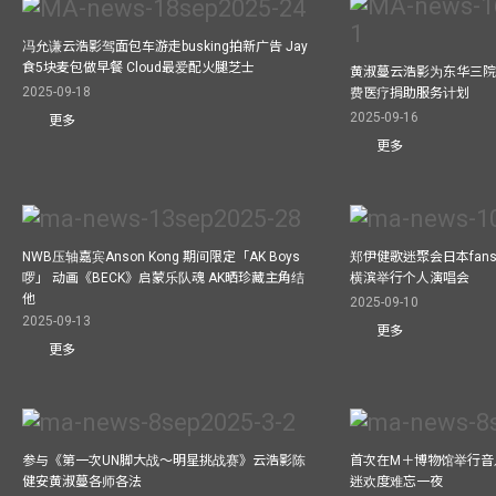
冯允谦云浩影驾面包车游走busking拍新广告 Jay
食5块麦包做早餐 Cloud最爱配火腿芝士
黄淑蔓云浩影为东华三院
2025-09-18
费医疗捐助服务计划
2025-09-16
更多
更多
NWB压轴嘉宾Anson Kong 期间限定「AK Boys
郑伊健歌迷聚会日本fans
啰」 动画《BECK》启蒙乐队魂 AK晒珍藏主角结
横滨举行个人演唱会
他
2025-09-10
2025-09-13
更多
更多
参与《第一次UN脚大战～明星挑战赛》云浩影陈
首次在M＋博物馆举行音乐会
健安黄淑蔓各师各法
迷欢度难忘一夜