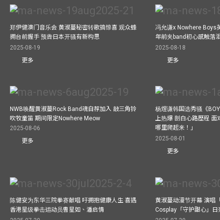
郑伊健澳门音乐会 黄淑蔓秘密转歌搞惊喜 观众蜂
冯允谦x Nowhere Bo
拥台前握手 预告日本开骚有新构思
年前夹band初心感触落
2025-08-19
2025-08-18
更多
更多
NWB唤醒黄淑蔓Rock Band魂自荐加入 敲三角铃
杨煜谦韩国选秀骚《BOYS 
吹牧童笛 期间限定Nowhere Meow
上热爆 剖白心路歷程 
哪里爬起来！」
2025-08-06
2025-08-01
更多
更多
陈健安为东华三院拳赛献唱 吁拥抱健康人生 喜遇
黄淑蔓动漫节开幕 演唱
香港星级拳击运动员曹星如、潘启情
Cosplay「守护甜心」