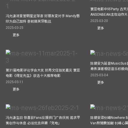
寰亚电影中环Party 古天
ANSONBEAN主攻动作片 
冯允谦谭旻萱明星篮球赛 好朋友变对手 Mandy唇
2025-03-20
印为自己加持 赛前搞笑牙骹战
2025-03-25
更多
更多
陈健安为延音MusicSu
青表演者相信音乐积极
第31届电影评论学会大奖 郑秀文任颁奖嘉宾 寰亚
2025-03-04
电影《得宠先生》获选十大推荐电影
2025-03-11
更多
更多
冯允谦生日 惊喜获Fans应援拱门广告庆祝 追求平
陈健安梁钊峰Nowhere 
衡创作与休息 必须优质床褥「充电」
Van熬猪髀加餸 钊峰心