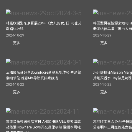
林嘉欣濶別东京影展20年 《女儿的女儿》与张艾
韩国型男崔始源来港与Fa
嘉踏红地毯
老闆结伴品嚐「黑白大
2024-10-29
2024-10-29
更多
更多
云浩影亲身分享Soundcore新款耳机体验 喜爱留
冯允谦担任Maison Marg
意细节位 难忘MV导演真妈咪靓汤
捧场买香水 Jay做足功
2024-10-22
2024-10-22
更多
更多
寰亚音乐校园巡唱首日 ANSONBEAN母校表演感
邓丽欣生日会 粉丝争扭
动落泪 Nowhere Boys冯允谦梁钊峰 囊括本周叱
公布明年三月红馆处女骚 