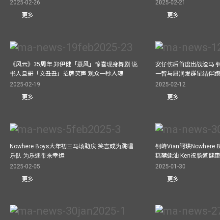
2025-02-26
2025-02-21
更多
更多
《风云》35周年 郑伊健「聂风」惊喜现身舞剧 说
安仔伤后首度出战渣马 
书人旦哥「文丑丑」招牌笑声 观众一秒入魂
一智与周润发群星结伴跑
2025-02-19
2025-02-12
更多
更多
Nowhere Boys大年初三马场助庆 笑言成为跳唱
钊峰Vian阿珙Nowhere
乐队 为乐迷带来幸运
糕蘸蚝油 Ken祝肠道健
2025-02-05
2025-01-30
更多
更多