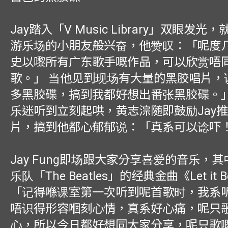
Jay踏入「V Music Library」双眼发
游乐场的小朋友般兴奋，他赞叹：「呢度
史以嚟所有广东歌手嘅作品，可以欣赏唔
歌。」 当他见到现场有大量的黑胶唱片，
多黑胶碟，搞到我都好想出番张黑胶碟。
乐迷听到立刻起哄，黄志淙随即鼓励Jay
片，搞到他都心郁郁说：「真系可以谂吓
Jay Fung即场跟大家分享喜爱的音乐，
乐队「The Beatles」的经典金曲《Let it
「记得喺课室第一次听到呢首歌时，我系
唔识得形容嗰刻心情，真系好心痛，呢只
心，所以今日都好想同大家分享，呢只歌