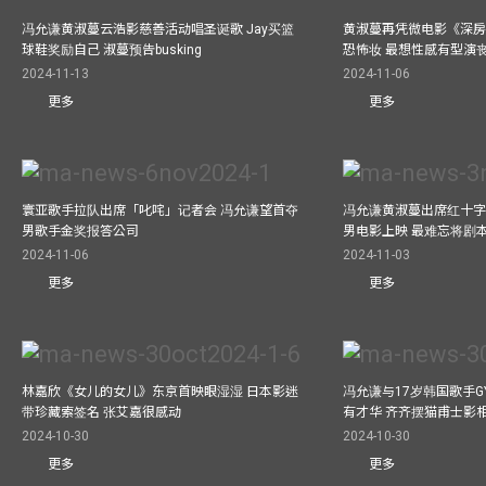
冯允谦黄淑蔓云浩影慈善活动唱圣诞歌 Jay买篮
黄淑蔓再凭微电影《深房
球鞋奖励自己 淑蔓预告busking
恐怖妆 最想性感有型演
2024-11-13
2024-11-06
更多
更多
寰亚歌手拉队出席「叱咤」记者会 冯允谦望首夺
冯允谦黄淑蔓出席红十字会
男歌手金奖报答公司
男电影上映 最难忘将剧
2024-11-06
2024-11-03
更多
更多
林嘉欣《女儿的女儿》东京首映眼湿湿 日本影迷
冯允谦与17岁韩国歌手GY
带珍藏索签名 张艾嘉很感动
有才华 齐齐摆猫甫士影
2024-10-30
2024-10-30
更多
更多