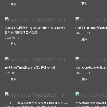
更多
更多
冯允谦 x 法国歌手Joyce Jonathan《心动迴响》
陈健安lululemon活
音乐会 促进港法艺术交流
2025-06-11
2025-06-17
更多
更多
云浩影澳门笨猪跳宣布8月举行处女个唱
BIG FOUR公益⾦慈善
2025-06-11
2025-06-11
更多
更多
BIG FOUR邀请苏志威车婉婉饭聚互爆新秀秘密 苏
黄淑蔓瘦身成功 两年生