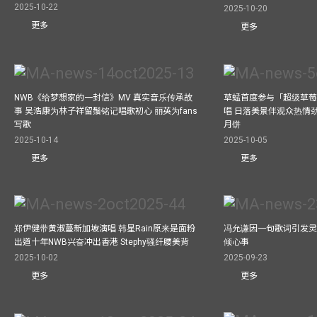
2025-10-22
2025-10-20
更多
更多
NWB《给梦想家的一封信》MV 真实音乐传承故
草蜢首度参与「超级草莓
事 吴浩康为林子祥留鬚铭记唱歌初心 丽英为fans
唱 日落美景伴观众热情
写歌
月饼
2025-10-14
2025-10-05
更多
更多
郑伊健带黄淑蔓新加坡演唱 韩星Rain原来是面粉
冯允谦因一句歌词引发灵感
出道十年NWB兴奋冲出香港 Stephy骚纤腰美背
倾心事
2025-10-02
2025-09-23
更多
更多