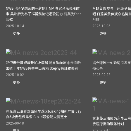
NWB《给梦想家的一封信》MV 真实音乐传承故
草蜢首度参与「超级草莓
事 吴浩康为林子祥留鬚铭记唱歌初心 丽英为fans
唱 日落美景伴观众热情
写歌
月饼
2025-10-14
2025-10-05
更多
更多
郑伊健带黄淑蔓新加坡演唱 韩星Rain原来是面粉
冯允谦因一句歌词引发灵感
出道十年NWB兴奋冲出香港 Stephy骚纤腰美背
倾心事
2025-10-02
2025-09-23
更多
更多
冯允谦云浩影驾面包车游走busking拍新广告 Jay
食5块麦包做早餐 Cloud最爱配火腿芝士
黄淑蔓云浩影为东华三院
2025-09-18
费医疗捐助服务计划
2025-09-16