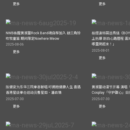
更多
更多
NWB唤醒黄淑蔓Rock Band魂自荐加入 敲三角铃
杨煜谦韩国选秀骚《BOYS 
吹牧童笛 期间限定Nowhere Meow
上热爆 剖白心路歷程 
哪里爬起来！」
2025-08-06
2025-08-01
更多
更多
陈健安为东华三院拳赛献唱 吁拥抱健康人生 喜遇
黄淑蔓动漫节开幕 演唱
香港星级拳击运动员曹星如、潘启情
Cosplay「守护甜心」
2025-07-30
2025-07-30
更多
更多