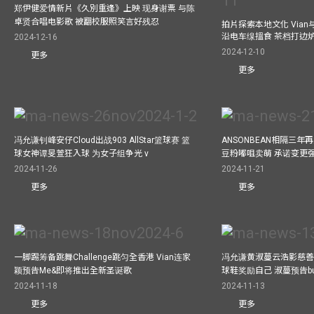
郑伊健爱情新片《久別重逢》上映 现身谢票 与陈
卓贤合唱电影歌 被翻校服照笑言好残忍
拍片探索本地文化 Vian与外
沿电车缐搵食 茶档打边
2024-12-16
2024-12-10
更多
更多
冯允谦钊峰安仔Cloud出战903 AllStar篮球赛 篮
ANSONBEAN相隔三
球女神谭旻萱狂入球 为女子组争光 v
豆粉嘟咀卖萌 承诺变更
2024-11-26
2024-11-21
更多
更多
一脚踢筹备跳舞Challenge跳匀全香港 Vian连家
冯允谦黄淑蔓云浩影慈善活
颖预告Me&即将推出全新圣诞歌
球鞋奖励自己 淑蔓预告bus
2024-11-18
2024-11-13
更多
更多