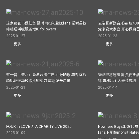
连家颖花市做任务 限时内扫礼物送fans 帮衬男校
云浩影新碟音乐会 逾40
摊档送叫喊服务增IG followers
党渐变大家庭 开心做自
2025-01-27
2025-01-23
更多
更多
蔡一智「登六」香港台湾生日party晒乐悠咭 除衫
短跑健将连家颖 负伤挑战
骚肌证运动教练执照实力 感谢发哥启蒙
练 喜刷出个人最佳成绩
2025-01-21
2025-01-14
更多
更多
FOUR in LOVE 万人CHARITY LIVE 2025
Nowhere Boys出道1
fans下厨黐mon贴 Nat
2025-01-09