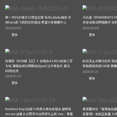
蔡一杰59岁筵开22席生日宴 私伙Labubu抽奖 外
冯允谦《FRAGMENTS O
地Fans赶飞机到贺好感动 愿望大家健康开心
亲签倾偈合照唱歌仔 宠粉
2026-02-07
2026-02-04
更多
更多
陈健安《时间感【迟】》签唱会4小时to签逾三百
欧铠淳上水跑马拉松 挑
专辑 演唱会成功帮歌迷出pool 过半新脸孔 喜见
家颖超额完成10K赛 跳
BB粉出世
2026-01-21
2026-01-27
更多
更多
Nowhere Boys出道10年首办商场签唱会 破例有
黄淑蔓担任「香港脑痫基
encore 诚邀太太西洋书法即席写上款 Van：尊重
定要得》发放正能量 为