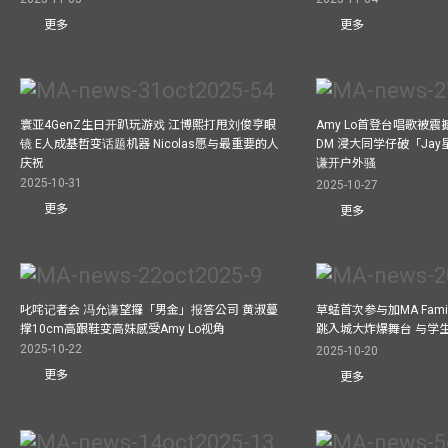
更多
更多
寰亚4GenZ生日开趴玩游戏 江博熙打甩刘俊亨眼
Amy Lo首登台唱歌被
镜 E人成基哲变话题机器 Nicolas愿与最重要的人
DM 浸大同学仔破「Ja
庆祝
谦开户外骚
2025-10-31
2025-10-27
更多
更多
叱咤记者会 冯允谦望攞「男金」报答公司 黄淑蔓
草蜢首次参与加MA Family 
撑10cm高跟鞋变高妹感受Amy Lo视角
跳入城大炸爆舞台 与学
2025-10-22
2025-10-20
更多
更多