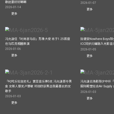
歌迷要好好睇睇
2026-01-07
2026-01-14
更多
更多
冯允谦任「时尚赛马日」形象大使 将于1.25首度
陈健安Nowhere Boy
在马匹亮相圈表演
ICC同步闪耀融入光影音
2026-01-06
2026-01-05
更多
更多
「叱咤乐坛颁奖礼」寰亚音乐捧5奖 冯允谦首夺男
冯允谦云浩影除夕中环「
金 女新人银奖卢慧敏 邓丽欣获票选我最喜欢的女
国际殿堂组合Air Suppl
歌手
2026-01-03
2026-01-03
更多
更多