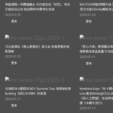
草蜢相隔一年再踏舞台 杰仔感觉似「初恋」 笑言
BIG FOUR倒数两周开
开脑后劲过AI 挑战明年40周年红馆骚
梁汉文追问Dicky蜈蚣
2025-07-29
2025-07-24
更多
更多
冯允谦演出《甚么是喜剧》音乐会 向香港喜剧电
「爱心大使」黄淑蔓云浩
影致敬
唱新歌发放正能量 打动
2025-07-22
2025-07-17
更多
更多
云浩影SK-II夏肌READY Summer Tour 海港城维港
Nowhere Boys「给
busking《回忆半分钟》好浪漫
Live 邀请Winka@CO
《异人之野望》 兑现两
2025-07-17
版《今期不流行》
更多
2025-07-15