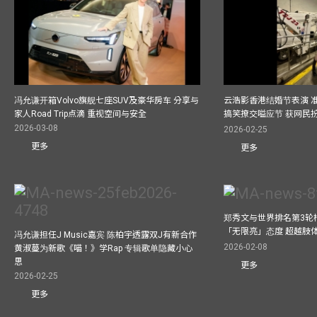
冯允谦开箱Volvo旗舰七座SUV及豪华房车 分享与
云浩影香港结婚节表演 
家人Road Trip点滴 重视空间与安全
搞笑撩交嗌应节 获网民
2026-03-08
2026-02-25
更多
更多
郑秀文与世界排名第3轮
「无限亮」态度 超越肢
冯允谦担任J Music嘉宾 陈柏宇透露双J有新合作
2026-02-08
黄淑蔓为新歌《喵！》学Rap 专辑歌单隐藏小心
思
更多
2026-02-25
更多