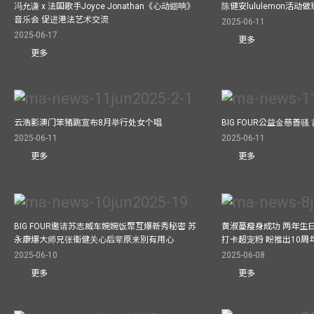
冯允谦 x 法国歌手Joyce Jonathan《心动迴响》
陈健安lululemon活
音乐会 促进港法艺术交流
2025-06-11
2025-06-17
更多
更多
云浩影澳门笨猪跳宣布8月举行处女个唱
BIG FOUR公益⾦慈善
2025-06-11
2025-06-11
更多
更多
BIG FOUR邀请苏志威车婉婉饭聚互爆新秀秘密 苏
黄淑蔓瘦身成功 两年生
永康爆大师兄张衞健关心后辈原来別有用心
打卡超宠粉 盼推出10周
2025-06-10
2025-06-08
更多
更多