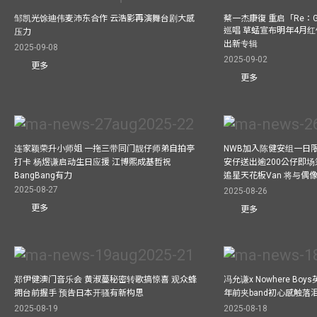
邹凯光馀迪伟麦沛东合作 云浩影再演舞台剧大感
蔡一杰康復 重启「Re：G
巡唱 草蜢宣布明年4月红
压力
出新专辑
2025-09-08
2025-09-02
更多
更多
连家颖荣升小师姐 一拖三带同门靓仔师弟自拍亭
NWB加入陈健安组一日限定乐
打卡 杨煜谦启动生日应援 江博熙成基哲祝
安仔送出逾200公仔即场
BangBang有力
追星天花板Van 将与
2025-08-27
2025-08-26
更多
更多
郑伊健澳门音乐会 黄淑蔓秘密转歌搞惊喜 观众蜂
冯允谦x Nowhere Bo
拥台前握手 预告日本开骚有新构思
年前夹band初心感触落
2025-08-19
2025-08-18