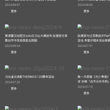
2024-08-07
2024-08-06
更多
更多
黄淑蔓又组团又solo压力山大曾迷失 陈健安分享
陈健安与过百歌迷开Par
靠创作寻找自我走出困局
全场 寿星仔唱未派台新
2024-08-04
2024-07-31
更多
更多
冯允谦云浩影THERMOS 120周年活动
蔡一杰首推《杰少煮意》实
谱 亲揭「古天乐炒米粉
2024-07-20
2024-07-15
更多
更多