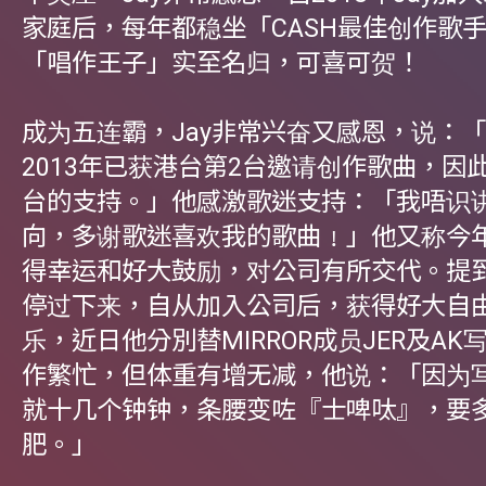
家庭后，每年都稳坐「CASH最佳创作歌
「唱作王子」实至名归，可喜可贺！
成为五连霸，Jay非常兴奋又感恩，说：
2013年已获港台第2台邀请创作歌曲，因
台的支持。」他感激歌迷支持：「我唔识
向，多谢歌迷喜欢我的歌曲﹗」他又称今
得幸运和好大鼓励，对公司有所交代。提到
停过下来，自从加入公司后，获得好大自
乐，近日他分別替MIRROR成员JER及A
作繁忙，但体重有增无减，他说：「因为
就十几个钟钟，条腰变咗『士啤呔』，要
肥。」