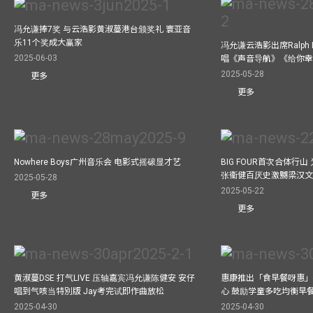
冯允谦捧7奖 与云浩影黄淑蔓港台颁奖礼 寰亚音
乐11个奖成大赢家
冯允谦云浩影出席Ralph L
2025-06-03
唱《声音导航》《给你
2025-05-28
更多
更多
Nowhere Boys广州音乐会 电影式摇磙显才艺
BIG FOUR首次合体行
张衞健百厌史激嬲梁汉文
2025-05-28
2025-05-22
更多
更多
黄淑蔓DSE 打气LIVE 压轴嘉宾冯允谦陈健安 安仔
惠康推出「食早餐呀惠」
唱到气咳当特別版 Jay考完试即作曲放松
心 鼓励学童多吃均衡早
2025-04-30
2025-04-30