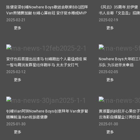
陈健安梁钊峰Nowhere Boys歌迷会联乘BBQ团拜
《风云》35周年 郑伊健
Van熬猪髀加餸 钊峰心算称冠 安仔掟水樽成MVP
书人旦哥「文丑丑」招牌
2025-02-21
2025-02-19
更多
更多
安仔伤后首度出战渣马 钊峰跑出个人最佳成绩 蔡
Nowhere Boys大年
一智与周润发群星结伴跑半马 太太子女打气
乐队 为乐迷带来幸运
2025-02-12
2025-02-05
更多
更多
钊峰Vian阿珙Nowhere Boys创意拜年 Van食萝蔔
黄淑蔓妈妈包开心果饺子 
糕蘸蚝油 Ken祝肠道健康
云浩影自爆屋企订两份盆
2025-01-30
2025-01-30
更多
更多