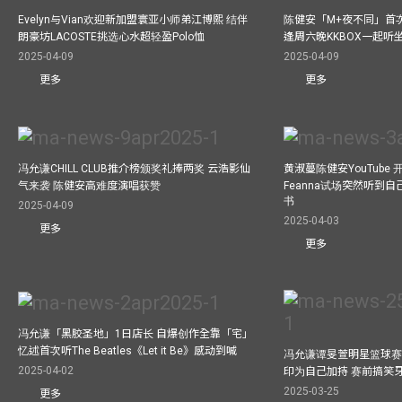
Evelyn与Vian欢迎新加盟寰亚小师弟江博熙 结伴
陈健安「M+夜不同」首
朗豪坊LACOSTE挑选心水超轻盈Polo恤
逢周六晚KKBOX一起听
2025-04-09
2025-04-09
更多
更多
冯允谦CHILL CLUB推介榜颁奖礼捧两奖 云浩影仙
黄淑蔓陈健安YouTube 开
气来袭 陈健安高难度演唱获赞
Feanna试场突然听到
书
2025-04-09
2025-04-03
更多
更多
冯允谦「黑胶圣地」1日店长 自爆创作全靠「宅」
忆述首次听The Beatles《Let it Be》感动到喊
冯允谦谭旻萱明星篮球赛 
2025-04-02
印为自己加持 赛前搞笑
2025-03-25
更多