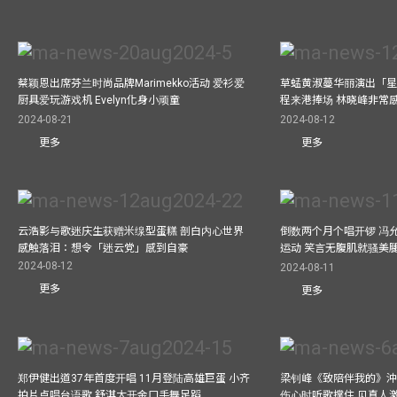
蔡颖恩出席芬兰时尚品牌Marimekko活动 爱衫爱
草蜢黄淑蔓华丽演出「星光
厨具爱玩游戏机 Evelyn化身小顽童
程来港捧场 林晓峰非常
2024-08-21
2024-08-12
更多
更多
云浩影与歌迷庆生获赠米缐型蛋糕 剖白内心世界
倒数两个月个唱开锣 冯
感触落泪：想令「迷云党」感到自豪
运动 笑言无腹肌就骚美
2024-08-12
2024-08-11
更多
更多
郑伊健出道37年首度开唱 11月登陆高雄巨蛋 小齐
梁钊峰《致陪伴我的》沖咖
拍片点唱台语歌 舒淇大开金口手舞足蹈
伤心时听歌撑住 见真人