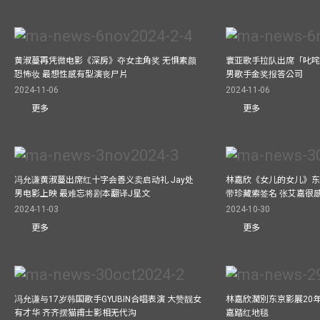
黄淑蔓再凭微电影《深房》夺女主角奖 无惧素颜
寰亚歌手拉队出席「叱咤
恐怖妆 最想性感有型演丧尸片
男歌手金奖报答公司
2024-11-06
2024-11-06
更多
更多
冯允谦黄淑蔓出席红十字会善义卖启动礼 Jay处
林嘉欣《女儿的女儿》东
男电影上映 最难忘将剧本翻译J星文
带珍藏索签名 张艾嘉很
2024-11-03
2024-10-30
更多
更多
冯允谦与17岁韩国歌手GYUBIN合唱表演 大赞靓女
林嘉欣濶別东京影展20
有才华 齐齐摆猫甫士影相无代沟
嘉踏红地毯