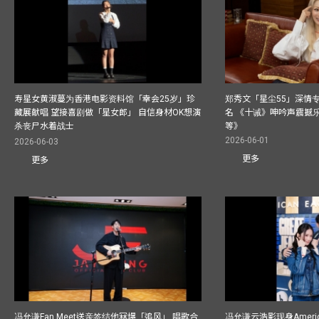
寿星女黄淑蔓为香港电影资料馆「幸会25岁」珍
郑秀文「星尘55」深情
藏展献唱 望接喜剧做「星女郎」 自信身材OK想演
名 《十诫》呻吟声震撼乐坛
杀丧尸水着战士
等》
2026-06-01
2026-06-03
更多
更多
冯允谦Fan Meet送亲签结他冧爆「追风」 唱歌合
冯允谦云浩影现身America