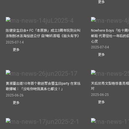
更多
陈健安生日会+ FC「本原族」成立3周年玩到尖叫
Nowhere Boys「给
亲制刨冰派海报送公仔 自?喇叭首唱《额头有字》
邮局 代寄信给一年后的自
心灵
2025-07-14
2025-07-04
更多
更多
黄淑蔓出道10年首个歌迷聚会暨生日party 在家练
天后郑秀文型格惊喜亮相C
对
歌爆喊：「没咗你哋我真系乜都没！」
2025-06-25
2025-06-26
更多
更多