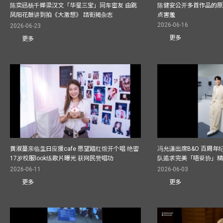
陈奕迅杨千嬅梁汉文「华星三宝」同车密友 由跳
陈健安公开多首作品的原始
凤阳花鼓讲到拍《大激想》 踎街揭杂志
点害羞
2026-06-16
2026-06-23
更多
更多
黄淑蔓亲临生日应援cafe 愿望踏红馆开个唱 绝密
冯允谦出席B&O 百周年
17岁校服look练歌片曝光 获网民赞唱功
队追求完美「唔妥协」
2026-06-11
2026-06-03
更多
更多