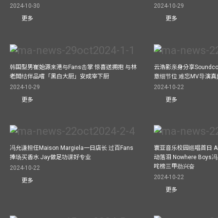
2024-10-30
2024-10-29
更多
更多
韩国型男崔始源来港与Fans击掌 惊喜送拥抱 与林
云浩影亲身分享Soundc
老闆结伴品嚐「黑白大厨」安成宰下厨
意细节位 难忘MV导演
2024-10-29
2024-10-22
更多
更多
冯允谦担任Maison Margiela一日店长 过百Fans
寰亚音乐校园巡唱首日 A
捧场买香水 Jay做足功课好专业
动落泪 Nowhere Bo
咤榜三甲劲兴奋
2024-10-22
2024-10-22
更多
更多