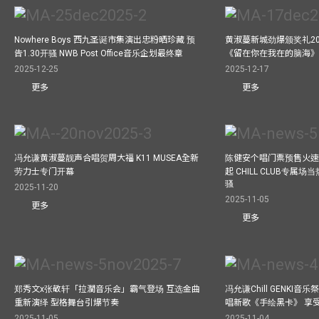
Nowhere Boys 西九圣诞市集演出忠粉晒珍藏 预
黄淑蔓新城劲爆颁奖礼20
告1.30开骚 NWB Post Office音乐企划最终章
《留在你在我在的脑海
2025-12-25
2025-12-17
更多
更多
冯允谦黄淑蔓靓声合唱贺周大福 K11 MUSEA全新
陈健安个唱门票预售火
劳力士专门开幕
起 CHILL CLUB专属
骚
2025-11-20
2025-11-05
更多
更多
郑秀文x张敬轩「拉濶音乐会」霸气登场 互选金曲
冯允谦Chill GENKI音
重新演绎 型格舞台引爆节奏
唱新歌《手绘黑卡》 享
2025-11-05
2025-11-04