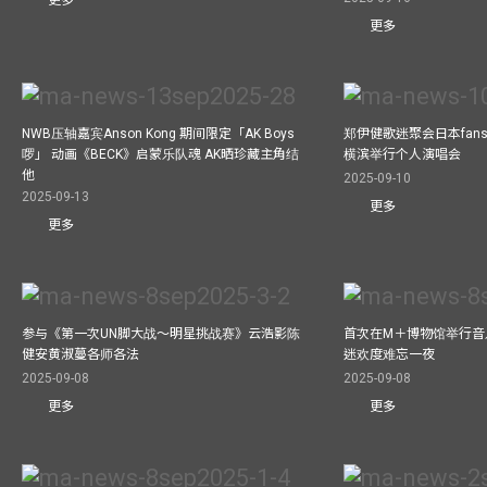
更多
更多
NWB压轴嘉宾Anson Kong 期间限定「AK Boys
郑伊健歌迷聚会日本fans
啰」 动画《BECK》启蒙乐队魂 AK晒珍藏主角结
横滨举行个人演唱会
他
2025-09-10
2025-09-13
更多
更多
参与《第一次UN脚大战～明星挑战赛》云浩影陈
首次在M＋博物馆举行音乐会
健安黄淑蔓各师各法
迷欢度难忘一夜
2025-09-08
2025-09-08
更多
更多