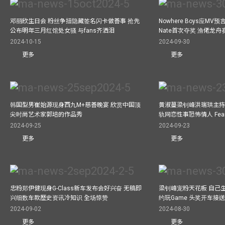
邓丽欣生日会 粉丝争扭隐藏签名闪卡做善事 抢先
Nowhere Boys应M
公布明年三月红馆处女骚 与fans齐洒泪
Nate首次夺奖 渔佬龙
2024-10-15
2024-09-30
更多
更多
韩国型男崔始源现身西九M+慈善晚宴 欣赏中国顶
黄淑蔓梁钊峰洪瑞珙主持
尖时尚艺术家郭培的作品秀
轨网恋性事恐怖情人 Fe
2024-09-25
2024-09-23
更多
更多
忠粉郑伊健现身G-Class新车发布会好兴奋 无稿即
梁钊峰宠粉天花板 自己生
兴细数车款歷史资讯冷知识 全场惊赞
约玩Game 头奖开车接
2024-09-02
2024-08-30
更多
更多