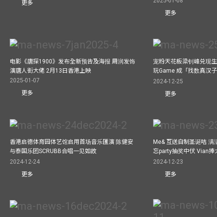
2025-01-08
更多
更多
电影《唐探1900》发布全新预告及海报 周润发饰
宠粉天花板梁钊峰兑现生
演唐人街大佬 2月13日香港上映
玩Game 成「找数真汉
2025-01-07
2024-12-25
更多
更多
香港启德体育园体艺馆启用首场音乐匯演 陈健安
Me& 互送自制圣诞咭 
与泰国乐团SCRUBB合唱一见如故
忘party抽奖中伏 Via
2024-12-24
2024-12-23
更多
更多