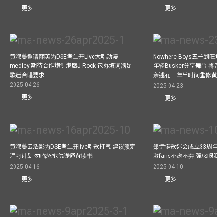
更多
更多
黄淑蔓邀请丽英为DSE考生开Live大唱动漫
Nowhere Boys五子到旺
medley 期待合作炮制港版J Rock 包办填词满足
年轻Busker分享舞台 
歌迷合唱要求
亲述花一年半时间重修
2025-04-26
2025-04-23
更多
更多
黄淑蔓云浩影为DSE考生开live唱歌打气 建议预定
郑伊健歌迷会成立33周年 
温习计划 勿临急抱佛脚通宵读书
激fans不离不弃 强忍
2025-04-16
2025-04-10
更多
更多