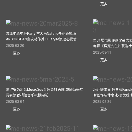
更多
寰亚电影中环Party 古天乐Natalie岑丽香捧场
ANSONBEAN主攻动作片 Hillary盼演虐心爱情
第31届电影评论学会大奖
2025-03-20
电影《得宠先生》获选
2025-03-11
更多
更多
陈健安为延音MusicSus音乐会打头阵 鼓励街头年
冯允谦生日 惊喜获Fan
青表演者相信音乐积极向前
衡创作与休息 必须优质
2025-03-04
2025-02-26
更多
更多