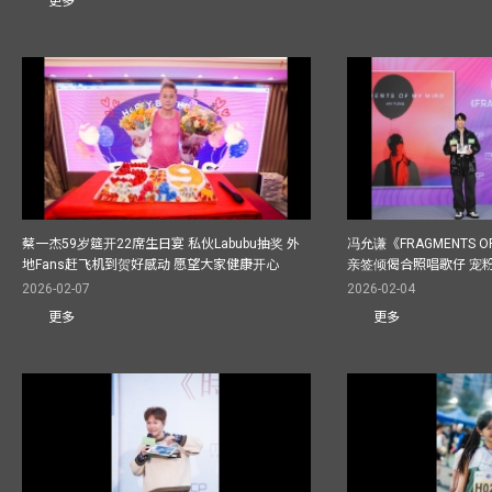
更多
蔡一杰59岁筵开22席生日宴 私伙Labubu抽奖 外
冯允谦《FRAGMENTS O
地Fans赶飞机到贺好感动 愿望大家健康开心
亲签倾偈合照唱歌仔 宠粉
2026-02-07
2026-02-04
更多
更多