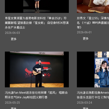
寿星女黄淑蔓为香港电影资料馆「幸会25岁」珍
郑秀文「星尘55」深情
藏展献唱 望接喜剧做「星女郎」 自信身材OK想演
名 《十诫》呻吟声震撼乐坛
杀丧尸水着战士
等》
2026-06-01
2026-06-03
更多
更多
冯允谦Fan Meet送亲签结他冧爆「追风」 唱歌合
冯允谦云浩影现身America
照录志气bite Jay盼组团义跑行善
验音乐主题打卡位 订制
2026-05-25
2026-03-24