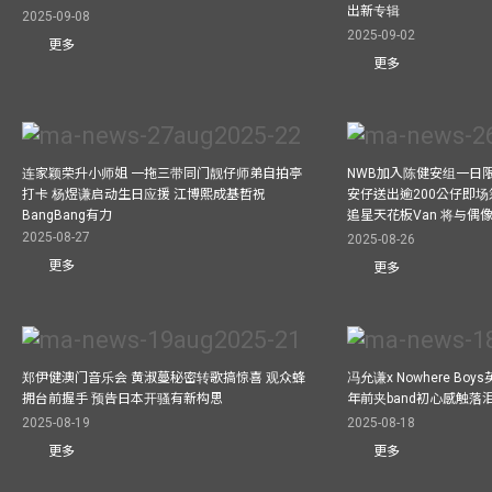
出新专辑
2025-09-08
2025-09-02
更多
更多
连家颖荣升小师姐 一拖三带同门靓仔师弟自拍亭
NWB加入陈健安组一日限定乐
打卡 杨煜谦启动生日应援 江博熙成基哲祝
安仔送出逾200公仔即场
BangBang有力
追星天花板Van 将与
2025-08-27
2025-08-26
更多
更多
郑伊健澳门音乐会 黄淑蔓秘密转歌搞惊喜 观众蜂
冯允谦x Nowhere Bo
拥台前握手 预告日本开骚有新构思
年前夹band初心感触落
2025-08-19
2025-08-18
更多
更多