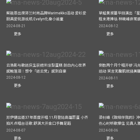
蔡颖恩出席芬兰时尚品牌Marimekko活动 爱衫爱
草蜢黄淑蔓华丽演出「星光
厨具爱玩游戏机 Evelyn化身小顽童
程来港捧场 林晓峰非常
2024-08-21
2024-08-12
更多
更多
云浩影与歌迷庆生获赠米缐型蛋糕 剖白内心世界
倒数两个月个唱开锣 冯
感触落泪：想令「迷云党」感到自豪
运动 笑言无腹肌就骚美
2024-08-12
2024-08-11
更多
更多
郑伊健出道37年首度开唱 11月登陆高雄巨蛋 小齐
梁钊峰《致陪伴我的》沖咖
拍片点唱台语歌 舒淇大开金口手舞足蹈
伤心时听歌撑住 见真人
2024-08-07
2024-08-06
更多
更多