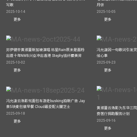
写歌
月饼
2025-10-14
2025-10-05
更多
更多
郑伊健带黄淑蔓新加坡演唱 韩星Rain原来是面粉
冯允谦因一句歌词引发灵感
出道十年NWB兴奋冲出香港 Stephy骚纤腰美背
倾心事
2025-10-02
2025-09-23
更多
更多
冯允谦云浩影驾面包车游走busking拍新广告 Jay
食5块麦包做早餐 Cloud最爱配火腿芝士
黄淑蔓云浩影为东华三院
2025-09-18
费医疗捐助服务计划
2025-09-16
更多
更多