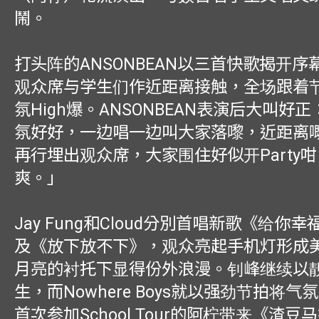
鬧。
打头阵的ANSONBEAN以三首快歌揭开
观众席与学生们作近距离接触，全场跟着
氛High爆。ANSONBEAN表演后大叫好
氛好好，一边唱一边叫大家落嚟，近距离
再行埋出观众席，大家围住好似开Party
爽。」
Jay Fung和Cloud分別首唱新歌《给你
及《放下放不下》，观众亮起手机灯形成
月亮的衬托下显得份外浪漫。钊峰继续以
生，而Nowhere Boys就以强劲节拍将
首次参加School Tour的阿柠带来《渣豆