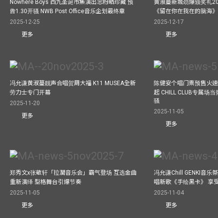
Nowhere Boys 西九圣诞市集演出忠粉晒珍藏 预
黄淑蔓新城劲爆颁奖礼20
告1.30开骚 NWB Post Office音乐企划最终章
《留在你在我在的脑海
2025-12-25
2025-12-17
更多
更多
冯允谦黄淑蔓靓声合唱贺周大福 K11 MUSEA全新
陈健安个唱门票预售火
劳力士专门开幕
起 CHILL CLUB专属
骚
2025-11-20
2025-11-05
更多
更多
郑秀文x张敬轩「拉濶音乐会」霸气登场 互选金曲
冯允谦Chill GENKI音
重新演绎 型格舞台引爆节奏
唱新歌《手绘黑卡》 享
2025-11-05
2025-11-04
更多
更多