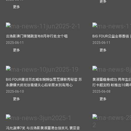
更多
更多
云浩影澳门笨猪跳宣布8月举行处女个唱
BIG FOUR公益⾦慈善
2025-06-11
2025-06-11
更多
更多
BIG FOUR邀请苏志威车婉婉饭聚互爆新秀秘密 苏
黄淑蔓瘦身成功 两年生
永康爆大师兄张衞健关心后辈原来別有用心
打卡超宠粉 盼推出10周
2025-06-10
2025-06-08
更多
更多
冯允谦捧7奖 与云浩影黄淑蔓港台颁奖礼 寰亚音