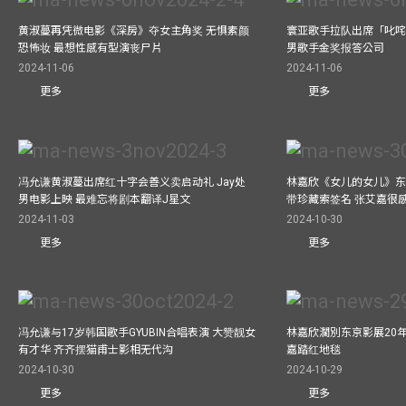
黄淑蔓再凭微电影《深房》夺女主角奖 无惧素颜
寰亚歌手拉队出席「叱咤
恐怖妆 最想性感有型演丧尸片
男歌手金奖报答公司
2024-11-06
2024-11-06
更多
更多
冯允谦黄淑蔓出席红十字会善义卖启动礼 Jay处
林嘉欣《女儿的女儿》东
男电影上映 最难忘将剧本翻译J星文
带珍藏索签名 张艾嘉很
2024-11-03
2024-10-30
更多
更多
冯允谦与17岁韩国歌手GYUBIN合唱表演 大赞靓女
林嘉欣濶別东京影展20
有才华 齐齐摆猫甫士影相无代沟
嘉踏红地毯
2024-10-30
2024-10-29
更多
更多