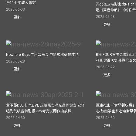
乐11个奖成大赢家
冯允谦云浩影出席Ralph L
2025-06-03
唱《声音导航》《给你
2025-05-28
更多
更多
Nowhere Boys广州音乐会 电影式摇磙显才艺
BIG FOUR首次合体行
张衞健百厌史激嬲梁汉文
2025-05-28
2025-05-22
更多
更多
黄淑蔓DSE 打气LIVE 压轴嘉宾冯允谦陈健安 安仔
惠康推出「食早餐呀惠」
唱到气咳当特別版 Jay考完试即作曲放松
心 鼓励学童多吃均衡早
2025-04-30
2025-04-30
更多
更多