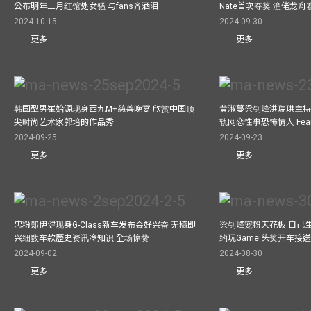
公布明年三月红馆处女骚 与fans齐洒泪
Nate首次夺奖 渔佬龙
2024-10-15
2024-09-30
更多
更多
韩国型男崔始源现身西九M+慈善晚宴 欣赏中国顶
黄淑蔓梁钊峰洪瑞珙主持
尖时尚艺术家郭培的作品秀
轨网恋性事恐怖情人 Fe
2024-09-25
2024-09-23
更多
更多
忠粉郑伊健现身G-Class新车发布会好兴奋 无稿即
梁钊峰宠粉天花板 自己生
兴细数车款歷史资讯冷知识 全场惊赞
约玩Game 头奖开车接
2024-09-02
2024-08-30
更多
更多