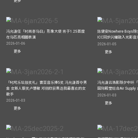
更多
冯允谦任「时尚赛马日」形象大使 将于1.25首度
陈健安Nowhere Boy
在马匹亮相圈表演
ICC同步闪耀融入光影音
2026-01-06
2026-01-05
更多
更多
「叱咤乐坛颁奖礼」寰亚音乐捧5奖 冯允谦首夺男
冯允谦云浩影除夕中环「
金 女新人银奖卢慧敏 邓丽欣获票选我最喜欢的女
国际殿堂组合Air Suppl
歌手
2026-01-03
2026-01-03
更多
更多