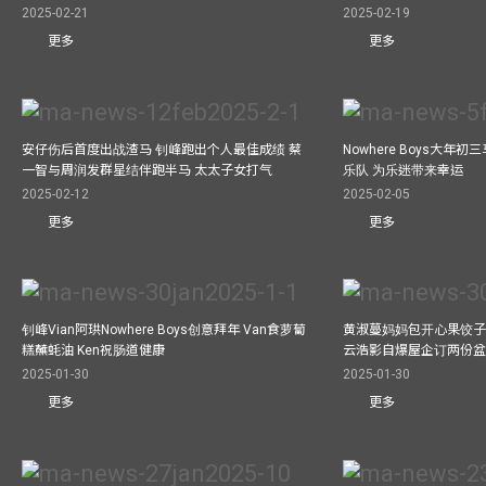
2025-02-21
2025-02-19
更多
更多
安仔伤后首度出战渣马 钊峰跑出个人最佳成绩 蔡
Nowhere Boys大年
一智与周润发群星结伴跑半马 太太子女打气
乐队 为乐迷带来幸运
2025-02-12
2025-02-05
更多
更多
钊峰Vian阿珙Nowhere Boys创意拜年 Van食萝蔔
黄淑蔓妈妈包开心果饺子 
糕蘸蚝油 Ken祝肠道健康
云浩影自爆屋企订两份盆
2025-01-30
2025-01-30
更多
更多