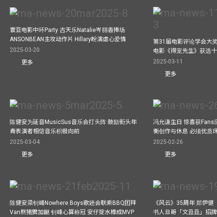
寰亚电影中环Party 古天乐Natalie岑丽香捧场
ANSONBEAN主攻动作片 Hillary盼演虐心爱情
第31届电影评论学会大奖
2025-03-20
电影《得宠先生》获选
2025-03-11
更多
更多
陈健安为延音MusicSus音乐会打头阵 鼓励街头年
冯允谦生日 惊喜获Fan
青表演者相信音乐积极向前
衡创作与休息 必须优质
2025-03-04
2025-02-26
更多
更多
陈健安梁钊峰Nowhere Boys歌迷会联乘BBQ团拜
《风云》35周年 郑伊健
Van熬猪髀加餸 钊峰心算称冠 安仔掟水樽成MVP
书人旦哥「文丑丑」招牌