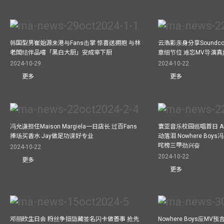
韩国型男崔始源来港与Fans击掌 惊喜送拥抱 与林
云浩影亲身分享Soundc
老闆结伴品嚐「黑白大厨」安成宰下厨
意细节位 难忘MV导演
2024-10-29
2024-10-22
更多
更多
冯允谦担任Maison Margiela一日店长 过百Fans
寰亚音乐校园巡唱首日 A
捧场买香水 Jay做足功课好专业
动落泪 Nowhere Bo
咤榜三甲劲兴奋
2024-10-22
2024-10-22
更多
更多
邓丽欣生日会 粉丝争扭隐藏签名闪卡做善事 抢先
Nowhere Boys应M