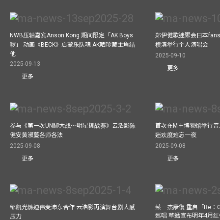
NWB压轴嘉宾Anson Kong 期间限定「AK Boys
郑伊健歌迷聚会日本fans
啰」 动画《BECK》启蒙乐队魂 AK晒珍藏主角结
横滨举行个人演唱会
他
2025-09-10
2025-09-13
更多
更多
参与《第一次UN脚大战～明星挑战赛》云浩影陈
首次在M＋博物馆举行音乐会
健安黄淑蔓各师各法
迷欢度难忘一夜
2025-09-08
2025-09-08
更多
更多
邹凯光馀迪伟麦沛东合作 云浩影再演舞台剧大感
蔡一杰康復 重启「Re：G
巡唱 草蜢宣布明年4月红
压力