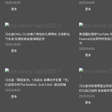
2025-04-09
2025-04-09
更多
更多
冯允谦CHILL CLUB推介榜颁奖礼捧两奖 云浩影仙
黄淑蔓陈健安YouTube 开
气来袭 陈健安高难度演唱获赞
Feanna试场突然听到
书
2025-04-09
2025-04-03
更多
更多
冯允谦「黑胶圣地」1日店长 自爆创作全靠「宅」
忆述首次听The Beatles《Let it Be》感动到喊
冯允谦谭旻萱明星篮球赛 
2025-04-02
印为自己加持 赛前搞笑
2025-03-25
更多
更多