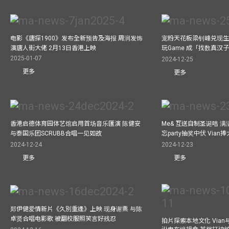
电影《唐探1900》发布全新预告及海报 周润发饰
宠粉天花板梁钊峰兑现生
演唐人街大佬 2月13日香港上映
玩Game 成「找数真汉
2025-01-07
2024-12-25
更多
更多
香港启德体育园体艺馆启用首场音乐匯演 陈健安
Me& 互送自制圣诞咭 
与泰国乐团SCRUBB合唱一见如故
忘party抽奖中伏 Via
2024-12-24
2024-12-23
更多
更多
郑伊健爱情新片《久別重逢》上映 现身谢票 与陈
卓贤合唱电影歌 被翻校服照笑言好残忍
拍片探索本地文化 Vian与外