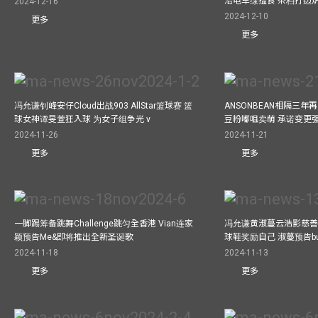
沿电车缐搵食 茶档打边
2024-12-16
2024-12-10
更多
更多
冯允谦钊峰安仔Cloud出战903 AllStar篮球赛 篮
ANSONBEAN相隔三
球女神谭旻萱狂入球 为女子组争光 v
豆粉嘟咀卖萌 承诺变更
2024-11-26
2024-11-21
更多
更多
一脚踢筹备跳舞Challenge跳匀全香港 Vian连家
冯允谦黄淑蔓云浩影慈善活
颖预告Me&即将推出全新圣诞歌
球鞋奖励自己 淑蔓预告bus
2024-11-18
2024-11-13
更多
更多