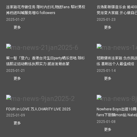
连家颖花市做任务 限时内扫礼物送fans 帮衬男校
云浩影新碟音乐会 逾40
摊档送叫喊服务增IG followers
党渐变大家庭 开心做自
2025-01-27
2025-01-23
更多
更多
蔡一智「登六」香港台湾生日party晒乐悠咭 除衫
短跑健将连家颖 负伤挑战
骚肌证运动教练执照实力 感谢发哥启蒙
练 喜刷出个人最佳成绩
2025-01-21
2025-01-14
更多
更多
FOUR in LOVE 万人CHARITY LIVE 2025
Nowhere Boys出道1
fans下厨黐mon贴 Nat
2025-01-09
2025-01-08
更多
更多