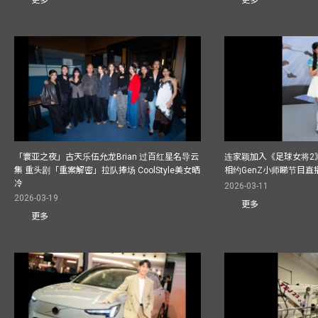
更多
更多
「寰亚之夜」古天乐伍允龙Brian 过百红星名导云
连家颖加入《足球女将2
集 重头剧「重案解密」拉队捧场 CoolStyle美女晒
相约GenZ小师睇节目直
冷
2026-03-11
2026-03-19
更多
更多