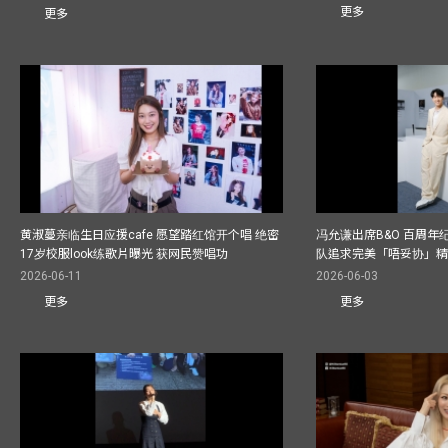
更多
更多
黄淑蔓亲临生日应援cafe 愿望踏红馆开个唱 绝密
冯允谦出席B&O 百周年
17岁校服look练歌片曝光 获网民赞唱功
队追求完美「唔妥协」
2026-06-11
2026-06-03
更多
更多