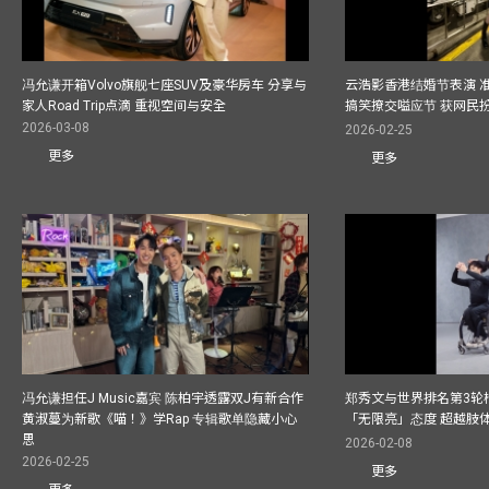
冯允谦开箱Volvo旗舰七座SUV及豪华房车 分享与
云浩影香港结婚节表演 
家人Road Trip点滴 重视空间与安全
搞笑撩交嗌应节 获网民
2026-03-08
2026-02-25
更多
更多
冯允谦担任J Music嘉宾 陈柏宇透露双J有新合作
郑秀文与世界排名第3轮
黄淑蔓为新歌《喵！》学Rap 专辑歌单隐藏小心
「无限亮」态度 超越肢
思
2026-02-08
2026-02-25
更多