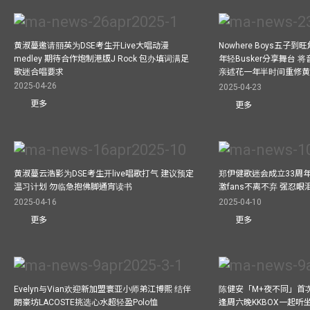
黄淑蔓邀请丽英为DSE考生开Live大唱动漫
Nowhere Boys五子到旺
medley 期待合作炮制港版J Rock 包办填词满足
年轻Busker分享舞台 
歌迷合唱要求
亲述花一年半时间重修
2025-04-26
2025-04-23
更多
更多
黄淑蔓云浩影为DSE考生开live唱歌打气 建议预定
郑伊健歌迷会成立33周年 
温习计划 勿临急抱佛脚通宵读书
激fans不离不弃 强忍
2025-04-16
2025-04-10
更多
更多
Evelyn与Vian欢迎新加盟寰亚小师弟江博熙 结伴
陈健安「M+夜不同」首
朗豪坊LACOSTE挑选心水超轻盈Polo恤
逢周六晚KKBOX一起听