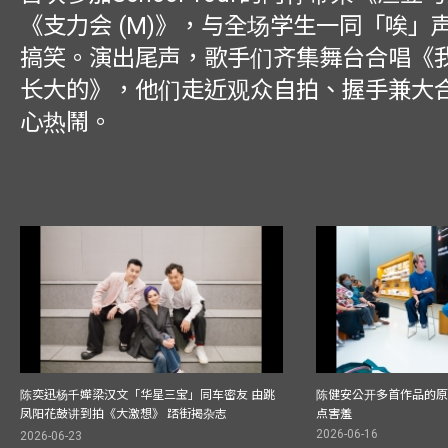
《支力会 (M)》，与全场学生一同「唉」
搞笑。演出尾声，歌手们齐集舞台合唱《
长大的》，他们走近观众自拍、握手兼大
心热鬧。
陈奕迅杨千嬅梁汉文「华星三宝」同车密友 由跳
陈健安公开多首作品的原始
凤阳花鼓讲到拍《大激想》 踎街揭杂志
点害羞
2026-06-16
2026-06-23