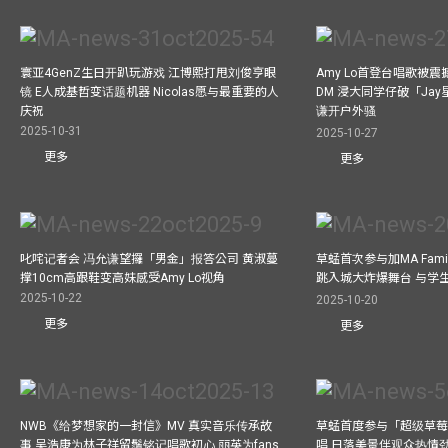
寰亚4GenZ生日开趴玩游戏 江博熙打甩刘俊亨眼
Amy Lo首登台唱歌被
镜 E人成基哲变话题机器 Nicolas愿与最重要的人
DM 浸大同学仔破「Ja
庆祝
谦开户外骚
2025-10-31
2025-10-27
更多
更多
叱咤记者会 冯允谦望攞「男金」报答公司 黄淑蔓
草蜢首次参与加MA Family 
撑10cm高跟鞋变高妹感受Amy Lo视角
跳入城大炸爆舞台 与学
2025-10-22
2025-10-20
更多
更多
NWB《给梦想家的一封信》MV 真实音乐传承故
草蜢首度参与「超级草莓
事 吴浩康为林子祥留鬚铭记唱歌初心 丽英为fans
唱 日落美景伴观众热情